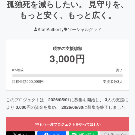
孤独死を減らしたい。 見守りを、
もっと安く、もっと広く。
KraftAuthority
ソーシャルグッド
現在の支援総額
3,000
円
終了
0
%達成
目標金額
500,000
円
支援者数
3
人
このプロジェクトは、
2026/05/01
に募集を開始し、
3
人の支援に
より
3,000
円の資金を集め、
2026/06/30
に募集を終了しました
もう一度プロジェクトをやってほしい
ポスト
シェア
LINEで送る
URLコピー