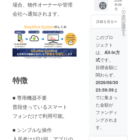
システ
続する
けでなく、
により
場合、物件オーナーや管理
年09
ム導入
限り掲
対象枠
自治体や地
こ
月
対象枠
載 ※
の
を提供
会社へ通知されます。
リ
域福祉にも
50枠 +
掲載方
タ
しま
ー
初期導
法：文
ン
す。 ＜
詳細を見る
活用される
を
入サ
字のみ
選
招待
仕組みに育
択
ポート
※注意
す
コード
る
※実際の
てたいと考
事項：
有効期
このプロ
運用開
掲載ご
限：
えていま
ジェクト
始まで
希望の
2026年
す。
月額費
方は必
9月から
は、
All-In方
用はか
ず備考
2027年
式
です。
かりま
欄お名
3月末ま
一人の挑戦
せん。
前をご
で＞
目標金額に
ですが、社
※具体的
記入く
関わらず、
な登録
ださい
会に必要な
特徴
対象者
（ニッ
2026/06/30
ものだと本
の情報
クネー
23:59:59
ま
は不要
気で信じて
ム可）
です。
■ 専用機器不要
でに集まっ
います。
（枠の
た金額が
確保が
普段使っているスマート
目的で
どうぞよろ
ファンディ
フォンだけで利用可能。
す） ※
しくお願い
ングされま
導入枠
いたしま
すべて
す。
■ シンプルな操作
が月額
す。
課金対
入居者は1日1回、アプリの