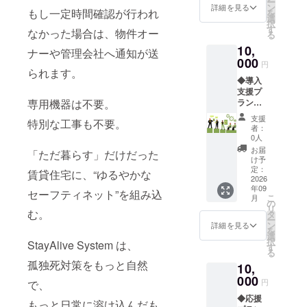
ー
実際の
ン
詳細を見る
もし一定時間確認が行われ
を
のままでい
運用開
選
択
始まで
いとは思え
す
なかった場合は、物件オー
る
月額費
ませんでし
10,
用はか
ナーや管理会社へ通知が送
た。
かりま
000
円
せん。
られます。
◆導入
※具体的
もっと現実
支援プ
な登録
ラン
専用機器は不要。
対象者
的に、もっ
（物件
の情報
支援
と低コスト
特別な工事も不要。
オー
は不要
者：
で、もっと
ナー・
です。
0人
管理会
（枠の
広く使える
お届
「ただ暮らす」だけだった
社向
確保が
け予
仕組みが
け）：
目的で
定：
賃貸住宅に、“ゆるやかな
システ
2026
あってい
す） ※
年09
ム導入
導入枠
セーフティネット”を組み込
い。
こ
月
対象枠
すべて
の
リ
そう考え
10枠 ※
む。
が月額
タ
ー
実際の
課金対
て、
ン
詳細を見る
を
運用開
象にな
選
StayAlive
択
StayAlive System は、
始まで
るので
す
る
System の開
月額費
はな
孤独死対策をもっと自然
10,
用はか
く、登
発を始めま
かりま
000
録入居
円
で、
した。
せん。
者分の
◆応援
※具体的
みが課
もっと日常に溶け込んだも