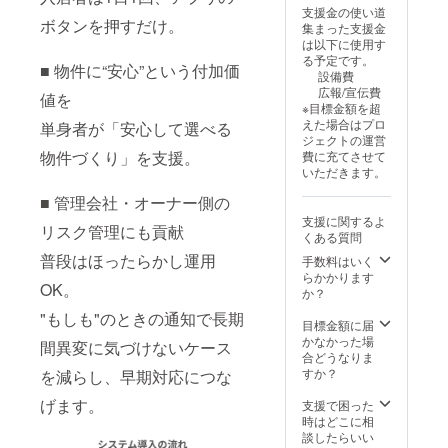
象にな
支援金の使い道
るので
ボタンを押すだけ。
集まった支援金
はな
は以下に使用す
く、登
る予定です。
録入居
■ 物件に“安心”という付加価
設備費
者分の
広報/宣伝費
値を
みが課
※目標金額を超
金され
えた場合はプロ
単身者が「安心して選べる
ます。
ジェクトの運営
※オー
物件づくり」を支援。
費に充てさせて
ナー登
いただきます。
録時の
招待
■ 管理会社・オーナー側の
コード
支援に関するよ
の入力
リスク管理にも貢献
くある質問
により
対象枠
普段はほったらかし運用
手数料はいく
を提供
らかかります
OK。
しま
か？
す。 ＜
"もしも"のときの通知で長期
招待
目標金額に届
コード
かなかった場
間異変に気づけないケース
有効期
合どうなりま
限：
すか？
を減らし、早期対応につな
2026年
9月から
げます。
支援で困った
2027年
時はどこに相
3月末ま
談したらいい