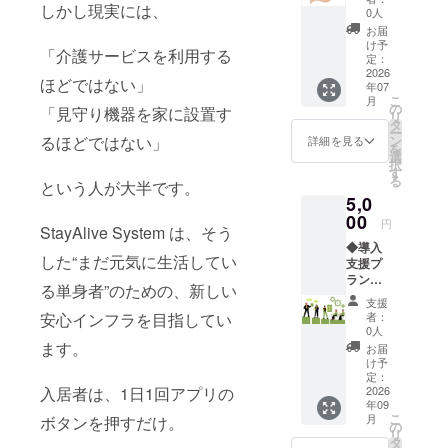
誰にも気づ
しかし現実には、
け）：
0人
・進捗
かれない孤
お届
報告 ・
け予
立や、発見
「介護サービスを利用する
採用物
定：
の遅れと
件
2026
ほどではない」
年07
ニュー
いった問題
こ
月
ス ※提
の
「見守り機器を家に設置す
も現実に起
リ
供方
タ
ー
法：
きていま
ン
るほどではない」
詳細を見る
を
メール
選
す。
択
にてお
す
る
送りし
という人が大半です。
5,0
ます
私はこの課
00
円
題に対し
StayAlive System は、そう
◆導入
て、
した“まだ元気に生活してい
支援プ
ラン
る単身者”のための、新しい
「高額な設
（物件
支援
オー
備が必要だ
者：
安心インフラを目指してい
ナー・
0人
から無理」
管理会
ます。
お届
「大きな企
社向
け予
け）：
定：
業しかでき
システ
2026
入居者は、1日1回アプリの
ない」
年09
ム導入
こ
月
ボタンを押すだけ。
対象枠
の
リ
3枠 ※
タ
そんな状況