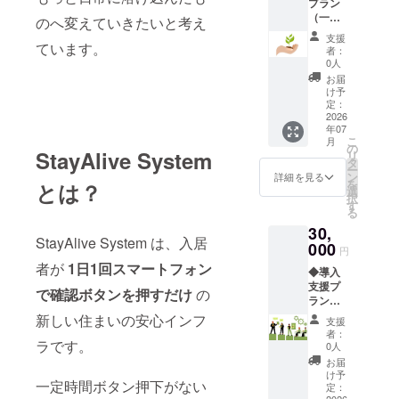
プラン
な登録
金され
現在は本業
（一般
対象者
ます。
のへ変えていきたいと考え
と並行しな
支援者
の情報
※オー
支援
向
ています。
は不要
ナー登
がら、設
者：
け）：
です。
録時の
0人
計・開発・
・進捗
（枠の
招待
お届
報告 ・
改善を一歩
確保が
コード
け予
採用物
目的で
定：
の入力
ずつ進めて
件
2026
す） ※
により
います。
年07
ニュー
導入枠
対象枠
こ
月
ス ※提
すべて
の
を提供
StayAlive System
リ
供方
が月額
タ
しま
小さな個人
ー
法：
課金対
ン
す。 ＜
詳細を見る
を
とは？
開発です
メール
象にな
選
招待
択
にてお
るので
す
コード
が、目指し
る
送りし
はな
有効期
ているのは
30,
ます ・
く、登
限：
StayAlive System は、入居
支援者
小さなサー
000
録入居
2026年
円
ページ
者分の
9月から
ビスではあ
者が
1日1回スマートフォン
◆導入
掲載
みが課
2027年
りません。
支援プ
（希望
金され
3月末ま
で確認ボタンを押すだけ
の
ラン
者）
ます。
で＞
（物件
※掲載期
※オー
新しい住まいの安心インフ
支援
将来的に
オー
間：
ナー登
者：
ナー・
は、物件
ラです。
2026年
録時の
0人
管理会
7月1日
招待
お届
オーナーや
社向
から事
コード
け予
管理会社だ
一定時間ボタン押下がない
け）：
業が存
定：
の入力
2026