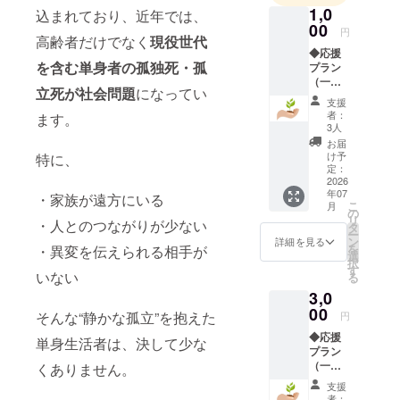
1,0
一人で企画
込まれており、近年では、
00
し、一人で
円
高齢者だけでなく
現役世代
学び、一人
◆応援
を含む単身者の孤独死・孤
プラン
で少しずつ
（一般
形にしてい
立死が社会問題
になってい
支援者
支援
向
ます。
者：
ます。
け）：
3人
・進捗
お届
それでもこ
報告 ※
け予
特に、
提供方
定：
のプロジェ
法：
2026
クトを続け
年07
メール
・家族が遠方にいる
こ
月
ている理由
にてお
の
リ
・人とのつながりが少ない
送りし
タ
がありま
ー
ます
ン
詳細を見る
す。
を
・異変を伝えられる相手が
選
択
す
いない
る
日本では、
3,0
一人暮らし
00
そんな“静かな孤立”を抱えた
円
高齢者が増
◆応援
単身生活者は、決して少な
え続けてい
プラン
（一般
ます。
くありません。
支援者
その中で、
支援
向
者：