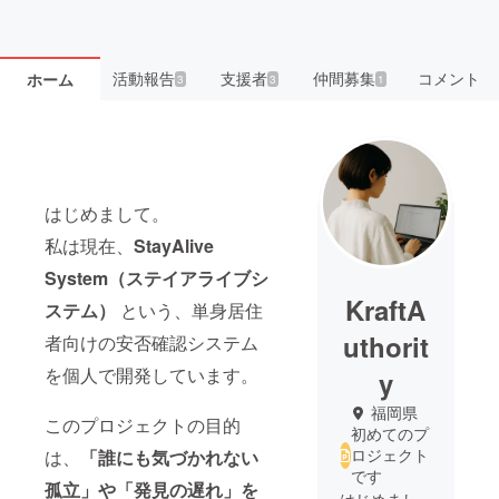
活動報告
支援者
仲間募集
コメント
ホーム
3
3
1
はじめまして。
私は現在、
StayAlive
System（ステイアライブシ
KraftA
ステム）
という、単身居住
uthorit
者向けの安否確認システム
を個人で開発しています。
y
福岡県
このプロジェクトの目的
初めてのプ
ロジェクト
は、
「誰にも気づかれない
です
孤立」や「発見の遅れ」
を