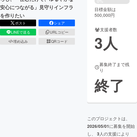
0%
安心につながる」見守りインフラ
目標金額は
まちづくり・地域活性化
500,000円
を作りたい
ポスト
シェア
支援者数
CAMPFIRE for Social Good
CAMPFIRE Creation
LINEで送る
URLコピー
3
人
CAMPFIREふるさと納税
machi-ya
コミュニティ
埋め込み
QRコード
募集終了まで残
り
終了
このプロジェクトは、
2026/05/01
に募集を開始
し、
3
人の支援により