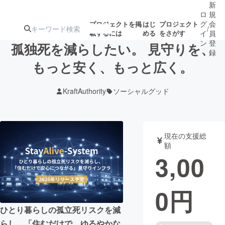
新
ロ
規
グ
会
プロジェクトを掲
はじ
プロジェクト
/
載するには
める
をさがす
イ
員
ン
登
孤独死を減らしたい。 見守りを、
録
もっと安く、もっと広く。
人気のプロ
注目のリ
注目の新着プロ
募集終了が近いプ
もうすぐ公開
KraftAuthority
ソーシャルグッド
ジェクト
ターン
ジェクト
ロジェクト
されます
アート・写真
音楽
現在の支援総
額
3,00
テクノロジー・ガジェット
ゲーム・サ
0
円
映像・映画
書籍・雑誌
ひとり暮らしの孤立死リスクを減
ビジネス・起業
チャレンジ
らし、「住むだけで、ゆるやかな