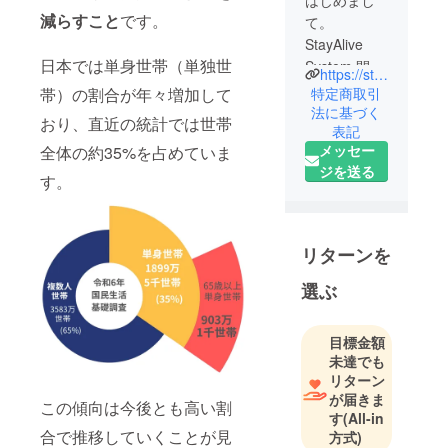
はじめまし
減らすこと
です。
て。
StayAlive
日本では単身世帯（単独世
System 開発
https://stayalive-system.jp/
者です。
特定商取引
帯）の割合が年々増加して
法に基づく
おり、直近の統計では世帯
表記
私は現在、
メッセー
全体の約35%を占めていま
個人で見守
ジを送る
りサービス
す。
の開発に取
り組んでい
ます。
リターンを
特別な経歴
選ぶ
があるわけ
でも、大き
目標金額
な会社の
未達でも
チームがい
リターン
るわけでも
が届きま
この傾向は今後とも高い割
す
(All-in
ありませ
合で推移していくことが見
方式)
ん。