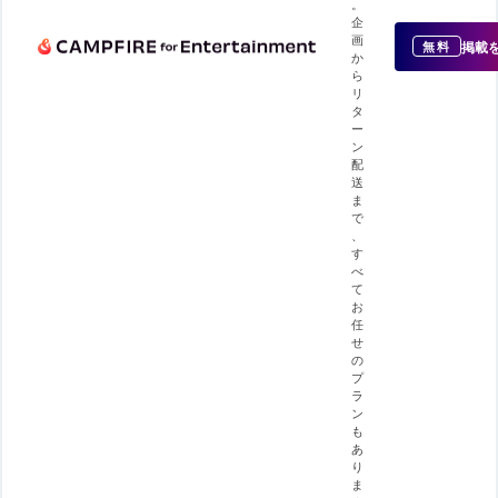
。
企
画
掲載
無料
か
ら
リ
タ
ー
ン
配
送
ま
で
、
す
べ
て
お
任
せ
の
プ
ラ
ン
も
あ
り
ま