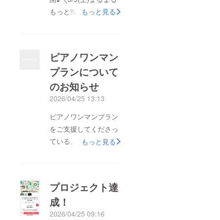
もっと‼︎のTシャツデザ
もっと見る
インが完成しました♪
今回のイベントカラー
とイベントにまつわる
ピアノワンマン
イラストがデザインさ
プランについて
れたかわいいTシャツ
のお知らせ
になっております◎
2026/04/25 13:13
ピアノワンマンプラン
をご支援してくださっ
ている、検討されてい
もっと見る
る方にお知らせです！
当初会場として使用す
る予定だった場所が補
プロジェクト達
修の為使うことが出来
成！
なくなりました(もっ
2026/04/25 09:16
てない...)なのでリター