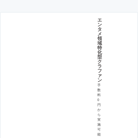
エ
ン
タ
メ
領
域
特
化
型
ク
ラ
フ
ァ
ン
手
数
料
0
円
か
ら
実
施
可
能