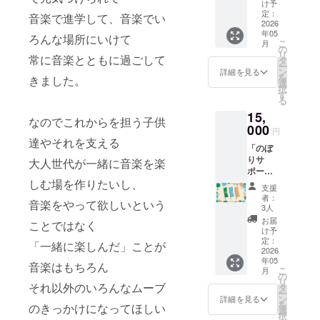
定、大
く、是
イベン
け予
いた金
阪某所
非ご支
定：
ト当日
音楽で進学して、音楽でい
券は当
にてピ
2026
援くだ
の写真
日会場
年05
アノ弾
さい。
ろんな場所にいけて
を使用
本部で
こ
月
き語り
【リ
の
したサ
配布予
リ
常に音楽とともに過ごして
ライブ
ター
タ
イン入
定です
ー
(1時
ン】 ・
ン
りメモ
詳細を見る
【リ
を
きました。
間〜2時
当日撮
選
リアル
ター
択
間)を開
影の厳
す
ポスト
ン】 ・
る
催しま
選した
カード
当日撮
15,
す。
一枚で
・Tシャ
影の厳
なのでこれからを担う子供
【リ
000
作成し
ツ
選した
円
ター
たメモ
達やそれを支える
(S,M,L,
一枚で
「のぼ
ン】 ・
リアル
XL,2XL,
作成し
りサ
ピアノ
大人世代が一緒に音楽を楽
ポスト
3XL) ※
たメモ
ポー
弾き語
カード
会場受
リアル
しむ場を作りたいし、
タープ
りライ
※カード
け取り
ポスト
支援
ラン」
ブ ※会
にお名
も可 ※
者：
カード
音楽をやって欲しいという
野外イ
場・日
前を記
3人
発送先
・当日
ベント
時等は
載させ
のご住
お届
会場に
ことではなく
の定番
改めて
て頂き
け予
所は自
設置の
でもあ
お知ら
定：
たいの
動的に
「一緒に楽しんだ」ことが
パネル
る「の
2026
せいた
で備考
取得さ
にご支
年05
ぼ
しま
音楽はもちろん
欄に必
れます
援者様
こ
月
り」。
す。
の
ずご記
ので、
のお名
リ
通り掛
それ以外のいろんなムーブ
タ
載くだ
記載の
前を掲
ー
かった
ン
さい。
詳細を見る
必要は
載致し
を
のきっかけになってほしい
イベン
選
ござい
ます(選
択
トのこ