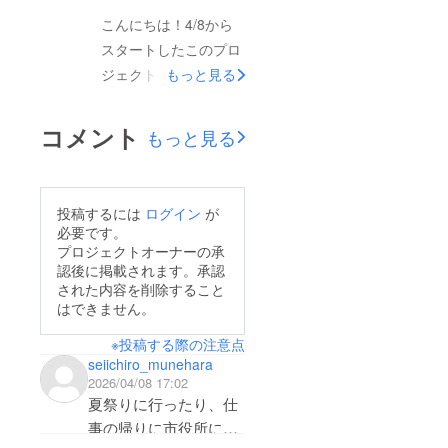
ン期間5月中となって
こんにちは！4/8から
おりますが6月中に変
スタートしたこのプロ
更とし現状6/10,17,24
ジェクトですが、昨日
もっと見る
のいずれかに開催予定
無事にプロジェクトを
です。急遽の変更とな
達成致しました。ご支
コメント
もっと見る
り申し訳ありませんが
援くださったみなさま
ご質問は公式LINEにて
本当にありがとうござ
常時受け付けておりま
います‼︎初開催のまる
投稿するには
ログイン
が
すのでそちらからお気
まるもっと‼︎というイ
必要です。
軽にご連絡ください。
ベントが幸せで笑顔溢
プロジェクトオーナーの承
引き続き宜しくお願い
認後に掲載されます。承認
れるイベントになる為
致します！髙野稜
された内容を削除すること
の紛れもないパワーに
はできません。
なりますので是非当日
※投稿する際の注意点
は「つくって、たべ
seiichiro_munehara
て、あそんで」会場で
2026/04/08 17:02
一緒に楽しみましょう
夏祭りに行ったり、仕
♪プロジェクトは4/30
事の帰りに市役所に行