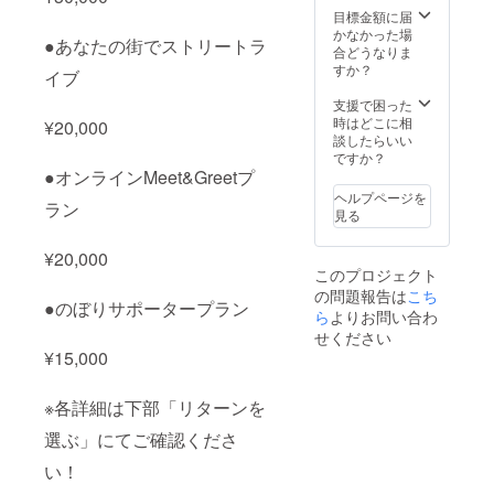
相談さ
す。
目標金額に届
送りす
せて頂
かなかった場
るメー
●あなたの街でストリートラ
きま
合どうなりま
ルをご
す。
すか？
確認く
イブ
ださ
支援で困った
い。
時はどこに相
¥20,000
談したらいい
ですか？
●オンラインMeet&Greetプ
ヘルプページを
ラン
見る
¥20,000
このプロジェクト
の問題報告は
こち
●のぼりサポータープラン
ら
よりお問い合わ
せください
¥15,000
※各詳細は下部「リターンを
選ぶ」にてご確認くださ
い！