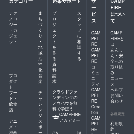
カテゴリー
起案サポート
サ
CAMP
ー
FIRE
テク
ま
プ
ス
ビ
につい
ノロ
ち
ロ
タ
ス
て
ジー
づ
ジ
ッ
・ガ
く
ェ
フ
CAM
CAMP
ジェ
り
ク
に
PFI
FIREと
ット
・
ト
相
RE
は
地
を
談
CAM
あんし
域
作
す
PFI
ん・安
活
る
る
RE
全への
性
資
コ
取り組
化
料
ミュ
み
プロ
音
請
ニ
ニュー
ダク
楽
求
ティ
ス
ト
CAM
ヘルプ
クラウドファ
フー
チ
PFI
お問い
ンディングの
ド・
ャ
RE
合わせ
ノウハウを無
飲食
レ
Crea
料で学ぼう
店
ン
tion
各種規定
CAMPFIRE
ジ
CAM
アカデミー
アニ
ス
利用規
PFI
メ・
ポ
約
RE
漫画
ー
CA
説