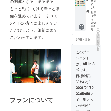
支援
の開催となる「まるまる
ラン】
要相
た方の
者：
ご支援
談。 ＊
お名前
0人
もっと‼︎」に向けて着々と準
頂いた
関西近
を記載
お届
方と1:1
郊は応
備を進めています。すべて
しま
け予
でイベ
相談 ＊
定：
す。(選
の年代の方々に楽しんでい
ントの
2026
大阪府
択可) ・
年05
ことや
以外は
数量に
こ
月
ただけるよう、細部にまで
質問な
別途交
の
限りは
リ
どなど
通費が
タ
ござい
こだわっています。
ー
オンラ
発生す
ン
ませ
詳細を見る
を
インで
る場合
選
ん。
択
30分
もござ
す
【イベ
る
みっち
いま
ント後
このプロ
りお話
す、要
に直筆
ジェクト
しでき
相談 ＊
サイン
るプラ
場所や
を入れ
は、
All-In方
ン。 普
状況に
て送付
式
です。
段のラ
よって
させて
イブ物
は演奏
頂きま
目標金額に
販では
を止め
す。】
関わらず、
聞けな
られる
・掲載
いこ
可能性
期間：
2026/04/30
と、話
もあり
2026年
23:59:59
ま
せない
ます。
5月9日
プランについて
ことも
状況に
のイベ
でに集まっ
話せる
応じて
ント当
た金額が
チャン
代替案
日のみ
ス。
でお願
・掲載