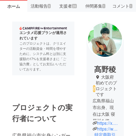
活動報告
支援者
仲間募集
コメント
ホーム
3
26
1
1
エンタメ応援プランが適用さ
れています
このプロジェクトは、クリエイ
ターの活動資金・時間を増やす
ために、システム料とは別に支
援額の17%を支援者さまに「ご
協力費」としてお支払いいただ
髙野稜
いております。
大阪府
初めてのプ
ロジェクト
です
広島県福山
プロジェクトの実
市出身、現
在は大阪 寝
行者について
屋川を拠点
https://x.com/_TakanoRyo_
に活動する
https://www.instagram.com/takanoryo_ctc
シンガーソ
特定商取引
広島県福山市出身シンガー