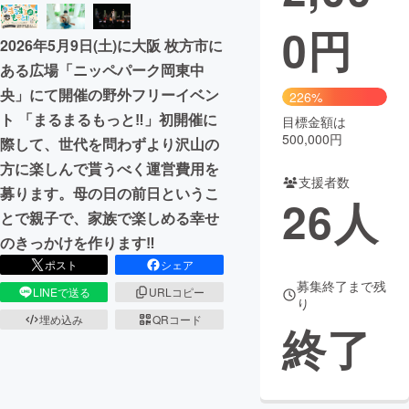
0
円
まちづくり・地域活性化
2026年5月9日(土)に大阪 枚方市に
ある広場「ニッペパーク岡東中
CAMPFIRE for Social Good
CAMPFIRE Creation
央」にて開催の野外フリーイベン
226%
CAMPFIREふるさと納税
machi-ya
コミュニティ
ト 「まるまるもっと‼︎」初開催に
目標金額は
500,000円
際して、世代を問わずより沢山の
方に楽しんで貰うべく運営費用を
支援者数
募ります。母の日の前日というこ
26
人
とで親子で、家族で楽しめる幸せ
のきっかけを作ります‼︎
ポスト
シェア
募集終了まで残
LINEで送る
URLコピー
り
埋め込み
QRコード
終了