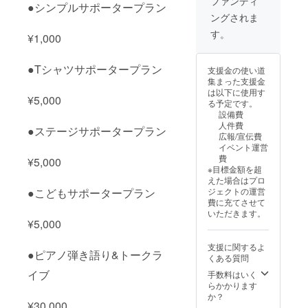
ファンディ
●シンプルサポータープラン
【リ
いする
方法：
ングされま
ター
場合も
文字の
ン】 ・
ありま
み可、
す。
¥1,000
30分間
す。
ロゴ掲
の
【リ
載可 ・
Meet&
ター
注意事
●Tシャツサポータープラン
支援金の使い道
Greet(
ン】 ・
項：支
集まった支援金
ミーグ
ご指定
援時、
は以下に使用す
リ)
いただ
必ず備
¥5,000
る予定です。
※Zoom
いた場
考欄に
設備費
でのオ
所でス
掲載を
人件費
ンライ
●ステージサポータープラン
トリー
希望さ
広報/宣伝費
ンミー
トライ
れるお
イベント運営
グリと
ブ ※ご
名前を
費
¥5,000
なりま
希望の
ご記入
※目標金額を超
す。 ※
場所・
くださ
えた場合はプロ
ご希望
日程を
い ・ロ
ジェクトの運営
●こどもサポータープラン
の日時
ご記入
ゴやバ
費に充てさせて
を備考
くださ
ナーな
いただきます。
欄にご
い。ご
どの画
¥5,000
記入く
希望に
像の受
ださ
添えな
け渡し
支援に関するよ
い。 ご
い場合
につい
●ピアノ弾き語り&トークラ
くある質問
希望に
はメー
ては、
添えな
ルにで
イブ
手数料はいく
プロ
い場合
相談さ
らかかります
ジェク
はメー
せて頂
か？
ト実施
¥30,000
ルにて
きま
中にお