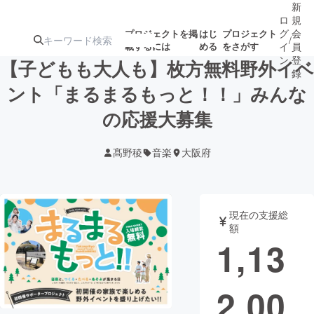
新
ロ
規
グ
会
プロジェクトを掲
はじ
プロジェクト
/
載するには
める
をさがす
イ
員
ン
登
【子どもも大人も】枚方無料野外イベ
録
ント「まるまるもっと︎！！」みんな
の応援大募集
人気のプロ
注目のリ
注目の新着プロ
募集終了が近いプ
もうすぐ公開
ジェクト
ターン
ジェクト
ロジェクト
されます
髙野稜
音楽
大阪府
アート・写真
音楽
現在の支援総
テクノロジー・ガジェット
ゲーム・サ
額
1,13
映像・映画
書籍・雑誌
2,00
ビジネス・起業
チャレンジ