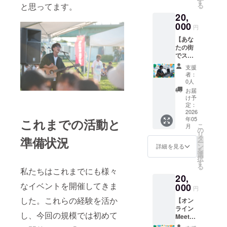
す
ませ
択可) ・
と思ってます。
る
とを知
ん。
掲載期
20,
らない
間：
方や遠
000
円
2026年
くから
5月9日
【あな
気に
のイベ
たの街
なって
ント当
でスト
くれて
日のみ
リート
いる方
支援
・掲載
ライ
に「な
者：
方法：
ブ】 ご
んか楽
0人
文字の
支援頂
しそう
お届
み可 ・
いた方
なイベ
け予
注意事
の指名
ント
定：
項：支
した場
2026
やって
援時、
年05
所(大阪
これまでの活動と
る！」
必ず備
こ
月
府内・
と参加
の
考欄に
リ
駅前な
しても
タ
準備状況
掲載を
ー
ど)でス
らう
ン
詳細を見る
希望さ
を
トリー
きっか
選
れるお
択
トライ
けとな
す
名前を
る
ブを行
りま
私たちはこれまでにも様々
ご記入
20,
いま
す。
くださ
なイベントを開催してきま
す。 20
000
【リ
円
い
分×3ス
ター
した。これらの経験を活か
【オン
テージ
ン】 ・
ライン
想定、
のぼり
し、今回の規模では初めて
Meet&
時間や
にご支
Greetプ
場所は
援頂い