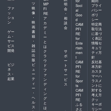
細則
for
ツ
MP
明
プライ
Soci
ファ
映
FI
会
バシー
al
ッ
像
RE
・
ポリ
Goo
ショ
・
ア
相
シー
d
ン
映
カ
談
特定商
CAM
画
デ
会
取引法
PFI
ゲー
書
ミ
に基づ
RE
ム・
籍
ー
く表記
for
サー
・
と
情報セ
Ente
ビス
雑
は
キュリ
rtain
開発
誌
ク
サ
ティ方
men
出
ラ
ポ
針
t
版
ウ
ー
反社基
CAM
ビジ
ビ
ド
ト
本方針
PFI
ネ
ュ
フ
サ
カスタ
RE
ス・
ー
ァ
ー
マーハ
for
起業
テ
ン
ビ
ラスメ
Spor
ィ
デ
ス
ントに
ts
ー
ィ
対する
CAM
・
ン
考え方
PFI
ヘ
グ
クッ
RE
ル
と
キーポ
ふる
ス
は
リシー
さと