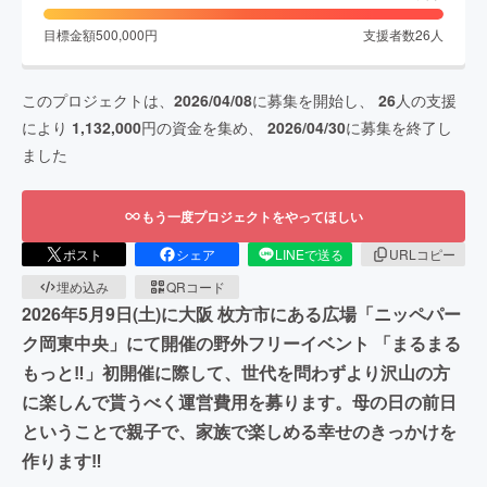
目標金額
500,000
円
支援者数
26
人
このプロジェクトは、
2026/04/08
に募集を開始し、
26
人の支援
により
1,132,000
円の資金を集め、
2026/04/30
に募集を終了し
ました
もう一度プロジェクトをやってほしい
ポスト
シェア
LINEで送る
URLコピー
埋め込み
QRコード
2026年5月9日(土)に大阪 枚方市にある広場「ニッペパー
ク岡東中央」にて開催の野外フリーイベント 「まるまる
もっと‼︎」初開催に際して、世代を問わずより沢山の方
に楽しんで貰うべく運営費用を募ります。母の日の前日
ということで親子で、家族で楽しめる幸せのきっかけを
作ります‼︎