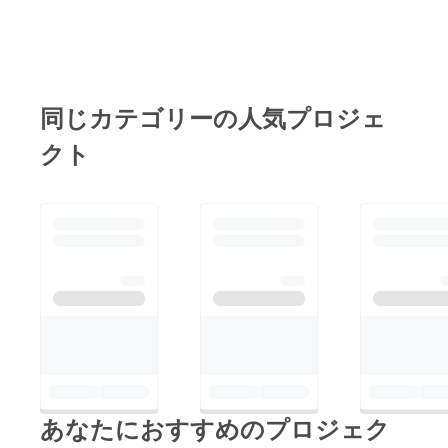
まで続きますので引き
くのに通ったり、家族
続き応援よろしくお願
で枚方市民会館に行く
い致します。※Tシャ
には必ず通ってまし
た。そんな子どもの頃
ツ、のぼりプランは
から○十年も慣れ親し
4/27締め切りです！髙
同じカテゴリーの人気プロジェ
んだ思い出深い公園
野稜
クト
で、稜さんがイベント
を作るなんて感慨深い
です。たくさんたくさ
ん応援してます。
あなたにおすすめのプロジェク