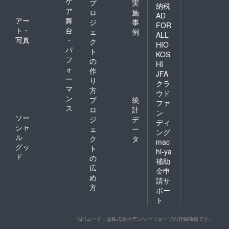
ケ
プ
実
納税
ア
ロ
施
AD
アー
舞
ジ
事
FOR
ト・
台
ェ
例
ALL
写真
・
ク
HIO
パ
ト
KOS
フ
の
HI
ォ
作
JFA
ー
り
クラ
マ
方
ウド
ン
プ
統
ファ
ス
ロ
計
ン
ソー
ジ
デ
ディ
シャ
ェ
ー
ング
ル
ク
タ
mac
グッ
ト
hi-ya
ド
の
補助
広
金申
め
請サ
方
ポー
ト
「QRコード」は株式会社デンソーウェーブの登録商標です。