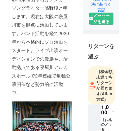
法に基づく
ングライ
ソングライター髙野稜と申
表記
ター。
メッセー
します。現在は大阪の寝屋
普段は会社
ジを送る
員をしなが
川市を拠点に活動していま
ら一昨年か
す。バンド活動を経て2020
らホールワ
年から本格的にソロ活動を
ンマンを毎
リターンを
年開催した
スタート。ライブ出演オー
選ぶ
り、隔月で
ディションでの優勝や、活
関東へのラ
動拠点である寝屋川アルカ
イブなど勢
目標金額
スホールで2年連続で単独公
力的に活
未達でも
動。ライブ
リターン
演開催など勢力的に活動
が届きま
オーディ
中。
す
(All-in
ションで優
方式)
勝するなど
1,0
着実に実績
00
円
を重ねてい
【お礼
る。
のメッ
セー