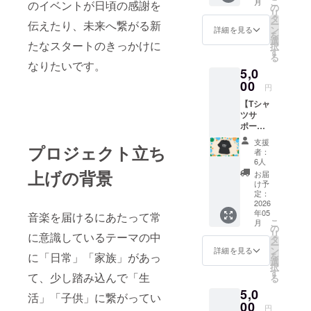
こ
月
のイベントが日頃の感謝を
ちに、
間 ・提
の
リ
会場内
供方
タ
伝えたり、未来へ繋がる新
ー
で利用
法：
ン
詳細を見る
を
できる
メール
選
たなスタートのきっかけに
択
金券
にURL
す
る
【500円
を記載
なりたいです。
5,0
×3枚綴
しま
り】を
00
す。
円
プレゼ
【Tシャ
ントす
ツサ
るプラ
ポー
ンで
タープ
す。 ・
支援
プロジェクト立ち
ラン】
金券の
者：
初開催
用途
6人
とな
ワーク
上げの背景
お届
る"まる
ショッ
け予
まる
プや指
定：
もっ
2026
定の出
年05
と！！"
音楽を届けるにあたって常
店への
こ
月
オリジ
参加費
の
リ
に意識しているテーマの中
ナルデ
等 ・金
タ
ー
ザインT
券の利
ン
詳細を見る
に「日常」「家族」があっ
を
シャツ
用対
選
択
を着て
象：中
す
て、少し踏み込んで「生
る
一緒に
学生以
5,0
イベン
下 ・金
活」「子供」に繋がってい
トを作
00
券の配
円