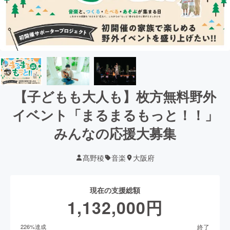
【子どもも大人も】枚方無料野外
イベント「まるまるもっと︎！！」
みんなの応援大募集
髙野稜
音楽
大阪府
現在の支援総額
1,132,000
円
終了
226
%達成