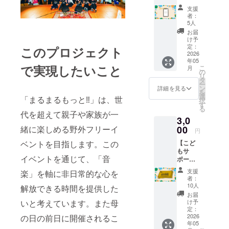
ジ】 ご
支援
支援に
者：
感謝の
5人
気持ち
お届
を込め
け予
て、
定：
このプロジェクト
Thanks
2026
年05
メッ
で実現したいこと
こ
月
セージ
の
リ
ムー
タ
ー
ビーを
ン
詳細を見る
を
お送り
選
「まるまるもっと‼︎」は、世
択
しま
す
る
す。
代を超えて親子や家族が一
3,0
【リ
ター
緒に楽しめる野外フリーイ
00
円
ン】 当
ベントを目指します。この
【こど
日まで
もサ
にご記
イベントを通じて、「音
ポー
入の
タープ
メール
支援
楽」を軸に非日常的な心を
ラン】
アドレ
者：
あなた
スへご
10人
解放できる時間を提供した
のご支
連絡致
お届
援で当
しま
いと考えています。また母
け予
日来場
す。 ・
定：
した子
2026
の日の前日に開催されるこ
収録時
年05
どもた
間：3分