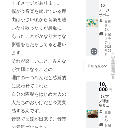
りた
くイメージがあります。
布場所 :
【ス
い。当
会場内
テージ
僕が今音楽を続けている理
日みん
イベン
サポー
なお揃
ト本部
由は小さい頃から音楽を聴
タープ
いだと
・注意
支援
ラン】
嬉しい
事項 ※
者：
いたり歌ったりが身近に
当日ス
ことは
金券の
8人
テージ
もちろ
利用方
お届
あったことがかなり大きな
装飾の
ん、こ
法や対
け予
要とな
のTシャ
定：
象施設
影響をもたらしてると思い
る「バ
2026
ツを見
につい
年05
ルー
ます。
て「一
ては、
こ
月
ン」、
緒にこ
の
ご支援
リ
それが楽しいこと、みんな
ご支援
のイベ
タ
者様に
ー
が多け
ントを
ン
メール
詳細を見る
を
が笑顔になることの
れば多
作った
選
でお知
択
いほど
ん
す
らせい
理由の一つなんだと感覚的
る
ゴー
だ。」
たしま
10,
ジャス
と思い
す。 ※
に思わせてくれた
になり
000
出して
金券は
円
ます。
貰える
自分の両親をはじめ大人の
現金と
【ピア
子ども
証とな
しての
ノ弾き
人たちのおかげだと今更実
も大人
ればと
払い戻
語りラ
も笑顔
思いま
しはで
感するんです。
イブ】
につな
す。
きませ
支援
ご支援
がるス
【リ
ん。 ※
者：
音楽で友達が出来て、音楽
頂いた
テージ
ター
4人
ご購入
方限
にすべ
ン】 ・
いただ
お届
で元気づけられて