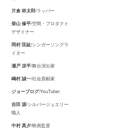
片倉 林太郎
/ラッパー
柴山 修平
/空間・プロダクト
デザイナー
岡村 匡紘
/シンガーソングラ
イター
瀬戸 凉平
/舞台演出家
嶋村 誠一
/社会貢献家
ジョーブログ
/YouTuber
吉田 源
/シルバージュエリー
職人
中村 真夕
/映画監督