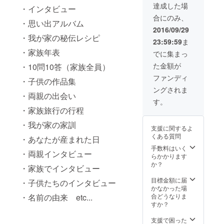
１ペー
パー
用の方
達成した場
・インタビュー
ジを自
「協力
は
合にのみ、
分のス
者」に
Skype
・思い出アルバム
ペース
名前・
でのイ
2016/09/29
として
法人、
・我が家の秘伝レシピ
ンタ
23:59:59
ま
載せれ
店舗名
ビュー
る権利
・家族年表
記載又
又はご
でに集まっ
・Spot
はフ
希望で
た金額が
・10問10答（家族全員）
Voiceイ
リー
あれば
ベント
ペー
交通費
ファンディ
・子供の作品集
（都内
パー内
を別途
ングされま
近郊）
に大切
頂き、
・両親の出会い
ご招待
な人へ
訪問さ
す。
券（２
の感謝
せて頂
・家族旅行の行程
名様
の言葉
きま
分）
・我が家の家訓
やメッ
す。
支援に関するよ
セージ
くある質問
・あなたが産まれた日
を記載
（140文
手数料はいく
・両親インタビュー
字以
らかかります
内） ※
か？
・家族でインタビュー
東京都
内以外
目標金額に届
・子供たちのインタビュー
でご利
かなかった場
用の方
・名前の由来 etc...
合どうなりま
は
すか？
Skype
でのイ
支援で困った