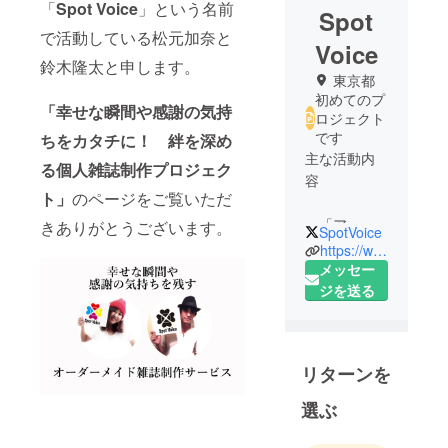
「
Spot Voice
」という名前
Spot
で活動している松元加奈と
Voice
鈴木隆太と申します。
東京都
初めてのプ
「幸せな瞬間や感謝の気持
ロジェクト
です
ちをカタチに！ 絆を深め
主な活動内
る個人雑誌制作プロジェク
容
ト」
のページをご覧いただ
・「アー
きありがとうございます。
SpotVoice
ティストを
https://www.facebook.com/spot.voice/
もっと身近
メッセー
に。」
ジを送る
「アートの
溢れる世界
を作る。」
リターンを
を合言葉に
様々なジャ
選ぶ
ンルのアー
ティストに