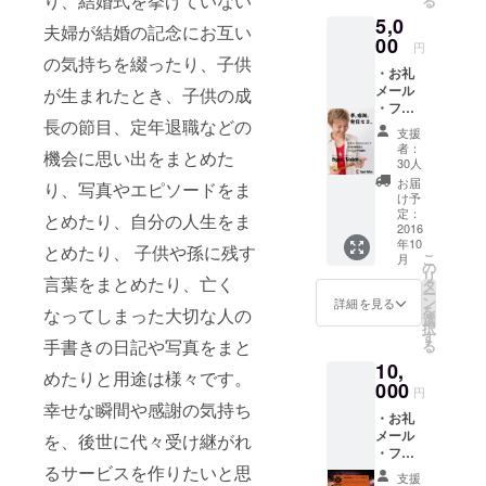
り、結婚式を挙げていない
る
３種類
ス」の実現
5,0
からラ
夫婦が結婚の記念にお互い
のため、
ンダム
00
円
日々準備を
でお届
の気持ちを綴ったり、子供
・お礼
けしま
進めていま
メール
が生まれたとき、子供の成
す） ・
す。
・フ
フリー
長の節目、定年退職などの
リー
ペー
支援
ペー
パー
者：
・人と人を
機会に思い出をまとめた
パー
「協力
30人
繋げ、輪を
（３名
者」に
お届
り、写真やエピソードをま
のアー
名前・
け予
大きくする
ティス
法人、
定：
とめたり、自分の人生をま
イベントや
トイン
2016
店舗名
年10
タ
アーティス
記載又
とめたり、 子供や孫に残す
こ
月
ビュー
はフ
の
トイベント
リ
言葉をまとめたり、亡く
を記載
リー
タ
ー
も開催。
予定
ペー
ン
詳細を見る
を
なってしまった大切な人の
で、表
パー内
選
択
紙は全
に大切
す
手書きの日記や写真をまと
る
３種類
な人へ
10,
からラ
の感謝
めたりと用途は様々です。
ンダム
000
の言葉
円
でお届
やメッ
幸せな瞬間や感謝の気持ち
・お礼
けしま
セージ
メール
す） ・
を、後世に代々受け継がれ
を記載
・フ
フリー
（140文
るサービスを作りたいと思
リー
ペー
字以
支援