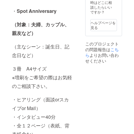
ンタ
時はどこに相
ビュー
談したらいい
・
Spot Anniversary
又はご
ですか？
希望で
あれば
ヘルプページを
（対象：夫婦、カップル、
交通費
見る
を別途
親友など）
頂き、
訪問さ
このプロジェクト
せて頂
（主なシーン：誕生日、記
の問題報告は
こち
きま
念日など）
ら
よりお問い合わ
す。
せください
３冊 A4サイズ
※増刷をご希望の際はお気軽
のご相談下さい。
・ヒアリング（面談orスカ
イプor Mail）
・インタビュー40分
・全１２ページ（表紙、背