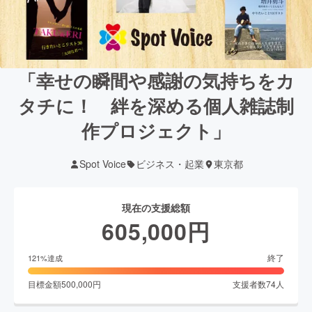
「幸せの瞬間や感謝の気持ちをカ
タチに！ 絆を深める個人雑誌制
作プロジェクト」
Spot Voice
ビジネス・起業
東京都
現在の支援総額
605,000
円
終了
121
%達成
目標金額
500,000
円
支援者数
74
人