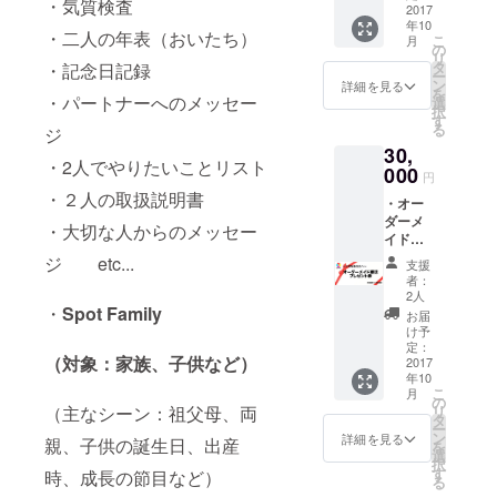
・気質検査
のプラ
2017
でのイ
の感謝
年10
ン）※発
ンタ
の言葉
・二人の年表（おいたち）
こ
月
行日か
ビュー
の
やメッ
リ
ら１年
又はご
タ
・記念日記録
セージ
ー
間有効
希望で
ン
を記載
詳細を見る
を
・フ
・パートナーへのメッセー
あれば
選
（140文
択
リー
交通費
す
字以
る
ジ
ペー
を別途
内）
30,
パー
頂き、
・2人でやりたいことリスト
（３名
000
訪問さ
円
のアー
せて頂
・２人の取扱説明書
・オー
ティス
きま
ダーメ
トイン
す。
・大切な人からのメッセー
イド雑
タ
誌制作
ビュー
ジ etc...
支援
サービ
を記載
者：
ス プレ
予定
2人
ゼント
・
Spot Family
で、表
お届
券※発行
紙は全
け予
日から
３種類
定：
（対象：家族、子供など）
１年間
2017
からラ
年10
有効
ンダム
こ
月
オー
でお届
の
（主なシーン：祖父母、両
リ
ダーメ
けしま
タ
ー
イド雑
す） ・
ン
詳細を見る
親、子供の誕生日、出産
を
誌を制
フリー
選
択
作する
ペー
す
時、成長の節目など）
る
権利を
パー