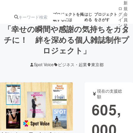
新
ロ
規
グ
会
プロジェクトを掲
はじ
プロジェクト
/
載するには
める
をさがす
イ
員
ン
登
「幸せの瞬間や感謝の気持ちをカタ
録
チに！ 絆を深める個人雑誌制作プ
ロジェクト」
人気のプロ
注目のリ
注目の新着プロ
募集終了が近いプ
もうすぐ公開
ジェクト
ターン
ジェクト
ロジェクト
されます
Spot Voice
ビジネス・起業
東京都
アート・写真
音楽
現在の支援総
テクノロジー・ガジェット
ゲーム・サ
額
605,
映像・映画
書籍・雑誌
000
ビジネス・起業
チャレンジ