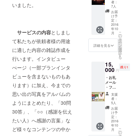
ペー
パー
内） ・
者：
いました。
パー
「協力
スポボ
7人
（３名
者」に
イス
お届
のアー
名前・
テッ
け予
ティス
法人、
定：
カー
トイン
2016
店舗名
年10
タ
記載又
サービスの内容
としまし
こ
月
ビュー
はフ
の
リ
を記載
リー
タ
て私たちが依頼者様の用途
ー
予定
ペー
ン
詳細を見る
を
で、表
に適した内容の雑誌作成を
パー内
選
択
紙は全
に大切
す
る
行います。インタビュー
３種類
な人へ
15,
からラ
の感謝
ぺージ（一部プランインタ
残り1
ンダム
000
の言葉
円
でお届
やメッ
ビューを含まないものもあ
・お礼
けしま
セージ
メール
す） ・
を記載
ります）に加え、今までの
・フ
フリー
（140文
リー
ペー
思い出の写真をアルバムの
字以
支援
ペー
パー
内） ・
者：
パー
ようにまとめたり、「30問
「協力
スポボ
5人
（３名
者」に
イス
お届
30答」、「○○（感謝を伝え
のアー
名前・
テッ
け予
ティス
法人、
定：
カー&缶
たい人）へ感謝の言葉」な
トイン
2016
店舗名
バッチ
年10
タ
記載又
・Spot
ど様々なコンテンツの中か
こ
月
ビュー
はフ
の
Voiceイ
リ
を記載