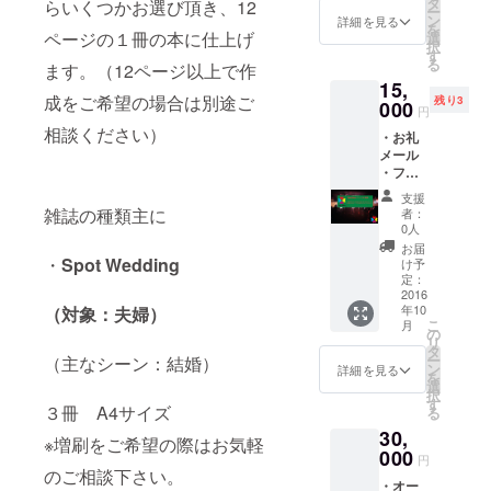
リー
タ
ベント
らいくつかお選び頂き、12
ー
予定
ペー
ン
（都内
詳細を見る
を
で、表
ページの１冊の本に仕上げ
パー内
選
近郊）
択
紙は全
に大切
す
ご招待
る
ます。（12ページ以上で作
３種類
な人へ
券（１
15,
からラ
の感謝
名様
成をご希望の場合は別途ご
残り3
ンダム
000
の言葉
分）
円
でお届
やメッ
相談ください）
・お礼
けしま
セージ
メール
す） ・
を記載
・フ
フリー
（140文
リー
ペー
字以
支援
ペー
パーの
内） ・
雑誌の種類主に
者：
パー
１ペー
スポボ
0人
（３名
ジのう
イス
お届
のアー
・
Spot Wedding
ち1/6を
テッ
け予
ティス
自分の
定：
カー&缶
トイン
2016
スペー
バッチ
年10
（対象：夫婦）
タ
スとし
・Spot
こ
月
ビュー
て載せ
の
Voiceイ
リ
を記載
れる権
タ
ベント
ー
（主なシーン：結婚）
予定
利 ※画
ン
（都内
詳細を見る
を
で、表
像はイ
選
近郊）
択
紙は全
メージ
す
ご招待
３冊 A4サイズ
る
３種類
となり
券（２
30,
からラ
ます。
名様
※増刷をご希望の際はお気軽
ンダム
000
実際の
分）
円
でお届
ものと
のご相談下さい。
・オー
けしま
は異な