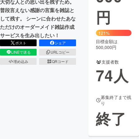
大切な人との思い出を残すため。
円
普段言えない感謝の言葉を雑誌と
まちづくり・地域活性化
して残す。 シーンに合わせたあな
ただけのオーダーメイド雑誌作成
CAMPFIRE for Social Good
CAMPFIRE Creation
121%
サービスを生み出したい！
CAMPFIREふるさと納税
machi-ya
コミュニティ
目標金額は
ポスト
シェア
500,000円
LINEで送る
URLコピー
支援者数
埋め込み
QRコード
74
人
募集終了まで残
り
終了