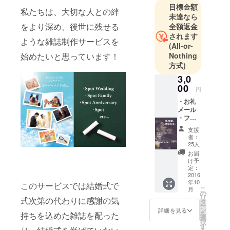
目標金額
インタ
私たちは、大切な人との絆
未達なら
ビューを
をより深め、後世に残せる
全額返金
行っていま
されます
ような雑誌制作サービスを
す。
(All-or-
始めたいと思っています！
Nothing
方式)
・「幸せ」
をカタチ
3,0
00
に、「明日
円
からの日
・お礼
メール
常」に変化
・フ
を。
リー
支援
幸せの瞬間
ペー
者：
パー
や人生の節
25人
（３名
お届
目、大切な
のアー
け予
人への感謝
ティス
定：
トイン
2016
の気持ちを
年10
タ
このサービスでは結婚式で
こ
カタチに。
月
ビュー
の
リ
式次第の代わりに感謝の気
を記載
絆を深める
タ
ー
予定
ン
詳細を見る
「個人雑誌
を
持ちを込めた雑誌を配った
で、表
選
択
制作サービ
紙は全
す