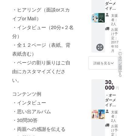
ダーメ
す） ・
ること
イド雑
・ヒアリング（面談orスカ
Spot
がござ
誌制作
Voiceイ
います
支援
イプor Mail）
サービ
ベント
ので、
者：
ス利用
（都内
ご了承
2人
・インタビュー（20分×２名
権
近郊）
くださ
お届
（39,00
ブース
い。
け予
分）
0円相当
出店券
定：
のプラ
2017
（関係
・全１２ページ（表紙、背
年10
ン）※発
者２名
こ
月
行日か
様まで
表紙含む）
の
リ
ら１年
入場無
タ
ー
・ページの割り振りはご自
間有効
料） ・
ン
詳細を見る
を
・Spot
フリー
選
択
由にカスタマイズくださ
Voiceイ
ペー
す
る
ベント
パー
い。
30,
（都内
「協力
近郊）
000
者」に
円
ご招待
名前・
コンテンツ例
・オー
券（２
法人、
ダーメ
名様
店舗名
・インタビュー
イド雑
分） ※
記載又
誌制作
東京都
・思い出アルバム
はフ
支援
サービ
内以外
リー
者：
・30問30答
ス利用
でご利
ペー
2人
権
用の方
パー内
お届
・両親への感謝を伝える
（39,00
は
に大切
け予
0円相当
Skype
定：
な人へ