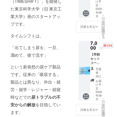
（TIMESHIFT）」を開発し
を提供
た方へ
け予
しま
サンク
定：
た東京科学大学（旧 東京工
す。
2026
スカー
年08
ドをお
業大学）発のスタートアッ
こ
月
送りし
の
リ
ます。
タ
プです。
ー
※サンク
ン
詳細を見る
を
スカー
選
択
ドは寄
す
タイムシフトは、
る
贈コー
7,0
スで同
残り68
「出てしまう尿を、一旦、
00
一の物
円
となり
溜めて、後で流す」
【早割
ます。
セット
コー
という新発想の尿ケア製品
ス】 本
支援
体3個＋
者：
です。従来の「吸収する」
専用下
32人
着1枚
お届
製品とは異なり、外出・就
新しい
け予
タイム
定：
労・就学・レジャー・就寝
シフト
2026
年08
と専用
時などでの
尿トラブルの不
こ
月
アン
の
リ
安からの解放
を目指してい
ダー
タ
ー
ウェア
ン
詳細を見る
ます。
を
のセッ
選
択
トを提