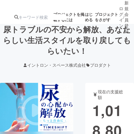
新
ロ
規
グ
会
プロジェクトを掲
はじ
プロジェクト
/
載するには
める
をさがす
イ
員
ン
登
尿トラブルの不安から解放、あなた
録
らしい生活スタイルを取り戻しても
らいたい！
人気のプロ
注目のリ
注目の新着プロ
募集終了が近いプ
もうすぐ公開
ジェクト
ターン
ジェクト
ロジェクト
されます
イントロン・スペース株式会社
プロダクト
アート・写真
音楽
現在の支援総
テクノロジー・ガジェット
ゲーム・サ
額
1,01
映像・映画
書籍・雑誌
8,80
ビジネス・起業
チャレンジ