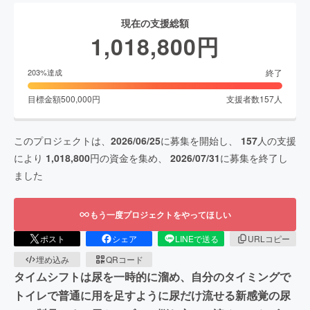
現在の支援総額
1,018,800
円
終了
203
%達成
目標金額
500,000
円
支援者数
157
人
このプロジェクトは、
2026/06/25
に募集を開始し、
157
人の支援
により
1,018,800
円の資金を集め、
2026/07/31
に募集を終了し
ました
もう一度プロジェクトをやってほしい
ポスト
シェア
LINEで送る
URLコピー
埋め込み
QRコード
タイムシフトは尿を一時的に溜め、自分のタイミングで
トイレで普通に用を足すように尿だけ流せる新感覚の尿