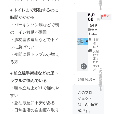
を
スカー
ウェア
選
択
ドは寄
20枚を
す
る
+ トイレまで移動するのに
贈コー
『認定
6,0
スで同
特定非
在庫な
時間がかかる
一の物
営利法
00
し
円
となり
人ぽっ
・パーキンソン病などで朝
【超早
ます。
かぽか
割セッ
ラン
のトイレ移動が困難
トコー
ナー
ス】 本
ズ』へ
・脳梗塞後遺症などでトイ
支援
体3個＋
寄贈し
者：
専用下
レに急げない
ます。
50人
着1枚
支援い
お届
・夜間に尿トラブルが増え
新しい
ただい
け予
タイム
た方へ
定：
る方
シフト
2026
サンク
年08
と専用
スカー
こ
月
アン
ドをお
の
+ 前立腺手術後などの尿ト
リ
ダー
送りし
タ
ー
ウェア
ます。
ン
詳細を見る
ラブルに悩んでいる
を
のセッ
※サンク
選
択
トを提
・咳や立ち上がりで漏れや
スカー
す
る
供しま
ドは寄
このプロ
すい
す。 ・
贈コー
ジェクト
アン
スで同
・急な尿意に不安がある
ダー
一の物
は、
All-In方
ウェア
となり
・日常生活の自由度を取り
式
です。
サイ
ます。