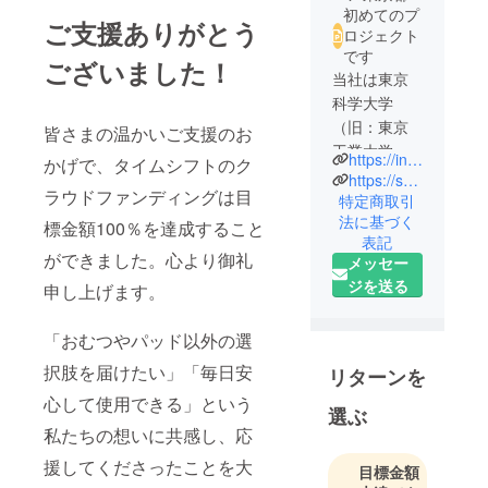
初めてのプ
ご支援ありがとう
ロジェクト
です
ございました！
当社は東京
科学大学
（旧：東京
皆さまの温かいご支援のお
工業大学）
https://intronspace.com/
かげで、タイムシフトのク
発のベン
https://shop.timeshift-is.com/
ラウドファンディングは目
チャーとし
特定商取引
法に基づく
て、超軟質
標金額100％を達成すること
表記
エラスト
ができました。心より御礼
メッセー
マーを用い
ジを送る
申し上げます。
た革新的な
尿ケア製品
「おむつやパッド以外の選
「タイムシ
フト」を展
択肢を届けたい」「毎日安
リターンを
開していま
心して使用できる」という
選ぶ
す。
私たちの想いに共感し、応
既存の「吸
い取る（お
援してくださったことを大
目標金額
むつ・パッ