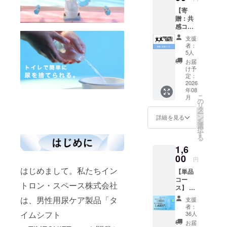
ムホス
【寄
ピスこ
贈：共
まつ』
感コー
へ寄贈
ス】 5
しま
支援
口集ま
す。 支
者：
るごと
援いた
5人
に、新
だいた
お届
しいタ
方へサ
け予
イムシ
ンクス
定：
フト3個
2026
カード
年08
と専用
をお送
こ
月
アン
りしま
の
リ
ダー
す。 ※
タ
ー
ウェア1
サンク
ン
詳細を見る
を
枚を
スカー
選
択
『認定
ドは寄
す
る
特定非
贈コー
1,6
営利法
スで同
人ぽっ
00
一の物
円
かぽか
となり
はじめまして。私たちイン
【単品
ラン
ます。
コー
ナー
トロン・スペース株式会社
ス】 本
ズ』へ
体1個
寄贈し
は、男性用尿ケア製品「タ
支援
新しい
ます。
者：
タイム
支援い
イムシフト
36人
シフト
ただい
お届