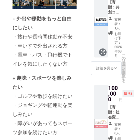
【寄
ピスこ
ます。
贈：共
まつ』
創コー
へ寄贈
ス】 1
+ 外出や移動をもっと自由
しま
支援
口集ま
す。 支
者：
にしたい
るごと
援いた
1人
に、新
だいた
お届
・旅行や長時間移動が不安
しいタ
方へサ
け予
イムシ
ンクス
定：
・車いすで外出される方
フト30
2026
カード
年08
個と専
をお送
・電車・バス・飛行機でト
こ
月
用アン
りしま
の
リ
ダー
す。 ※
イレを気にしたくない方
タ
ー
ウェア
サンク
ン
詳細を見る
を
10枚を
スカー
選
択
+ 趣味・スポーツを楽しみ
『認定
ドは寄
す
る
特定非
贈コー
たい
100
営利法
スで同
人ぽっ
,00
一の物
残り3
・ゴルフや散歩を続けたい
かぽか
となり
0
円
ラン
ます。
・ジョギングや軽運動を楽
ナー
【寄
ズ』へ
贈：社
しみたい
寄贈し
会変革
ます。
コー
・障がいがあってもスポー
支援
支援い
ス】 1
者：
ツ参加を続けたい方
ただい
口集ま
0人
た方へ
るごと
お届