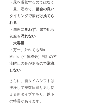
・尿を吸収するのではなく
一旦、溜めて、
都合の良い
タイミングで尿だけ捨てら
れる
・周囲に
臭わず
、尿で肌も
衣服も
汚れない
・
大容量
・万一、外れてもBio-
Mimic（生体模倣）設計の逆
流防止の弁があるので
逆流
しない
さらに、新タイムシフトは
洗浄して複数日繰り返し使
える新タイプであり、以下
の特長があります。