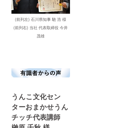
(前列左) 石川県知事 馳 浩 様
(前列右) 当社 代表取締役 今井
茂雄
うんこ文化セン
ターおまかせうん
チッチ代表講師
榊原 千秋 様