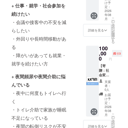
サンク
に、新
け予
+ 仕事・就学・社会参加を
スカー
しいタ
定：
ドをお
イムシ
2026
続けたい
年08
送りし
フト60
こ
月
ます。
個と専
の
・会議や接客中の不安を減
リ
※サンク
用アン
タ
ー
スカー
ダー
らしたい
ン
詳細を見る
を
ドは寄
ウェア
選
択
・外回りや長時間移動があ
贈コー
20枚を
す
る
スで同
『特定
る
100
一の物
非営利
となり
活動法
,00
残り3
・障がいがあっても就業・
ます。
人ホー
0
円
ムホス
就学を続けたい方
ピスこ
【寄
まつ』
贈：社
へ寄贈
会変革
+ 夜間頻尿や夜間介助に悩
しま
コー
支援
んでいる
す。 支
ス】 1
者：
援いた
口集ま
0人
・夜中に何度もトイレへ行
だいた
るごと
お届
方へサ
に、新
け予
く
ンクス
しいタ
定：
カード
イムシ
2026
・トイレ介助で家族が睡眠
年08
をお送
フト60
こ
月
りしま
個と専
の
不足になっている
リ
す。 ※
用アン
タ
ー
サンク
ダー
・夜間の転倒リスクが不安
ン
詳細を見る