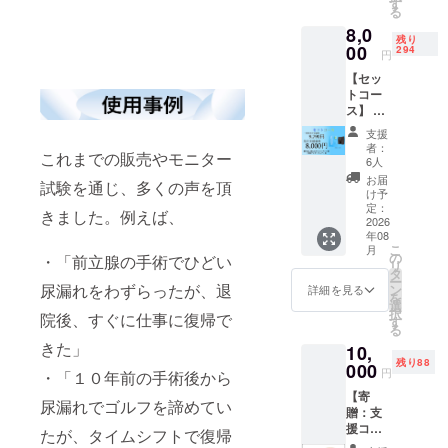
す
る
供しま
8,0
す。 ・
残り
アン
00
294
円
ダー
【セッ
ウェア
トコー
サイ
ス】 本
ズ：S、
体3個＋
M、L、
支援
専用下
LL
者：
これまでの販売やモニター
着1枚
6人
新しい
お届
試験を通じ、多くの声を頂
タイム
け予
シフト
定：
きました。例えば、
と専用
2026
年08
アン
こ
月
ダー
の
・「前立腺の手術でひどい
リ
ウェア
タ
ー
のセッ
尿漏れをわずらったが、退
ン
詳細を見る
を
トを提
選
択
院後、すぐに仕事に復帰で
供しま
す
る
す。 ・
きた」
10,
アン
残り88
ダー
000
円
・「１０年前の手術後から
ウェア
【寄
サイ
尿漏れでゴルフを諦めてい
贈：支
ズ：S、
援コー
M、L、
たが、タイムシフトで復帰
ス】 1
LL