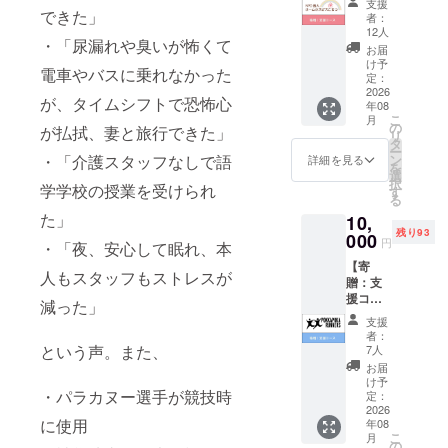
支援
口集ま
できた」
者：
るごと
12人
・「尿漏れや臭いが怖くて
に、新
お届
しいタ
け予
電車やバスに乗れなかった
イムシ
定：
フト6本
2026
が、タイムシフトで恐怖心
年08
と専用
こ
月
アン
の
が払拭、妻と旅行できた」
リ
ダー
タ
ー
ウェア2
ン
・「介護スタッフなしで語
詳細を見る
を
枚を指
選
択
定の組
学学校の授業を受けられ
す
る
織へ寄
た」
10,
贈しま
残り93
す。 支
000
円
・「夜、安心して眠れ、本
援いた
【寄
だいた
人もスタッフもストレスが
贈：支
方へサ
援コー
ンクス
減った」
ス】 1
カード
支援
口集ま
をお送
者：
るごと
りしま
という声。また、
7人
に、新
す。 ※
お届
しいタ
サンク
け予
イムシ
・パラカヌー選手が競技時
スカー
定：
フト6本
2026
ドは寄
に使用
年08
と専用
贈コー
こ
月
アン
スで同
の