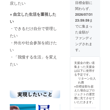
ズ：S、
目標金額に
戻したい
M、L、
関わらず、
LL
+ 自立した生活を重視した
2026/07/31
23:59:59
ま
い
でに集まっ
・できるだけ自分で管理し
た金額が
たい
ファンディ
・外出や社会参加を続けた
ングされま
い
す。
・「我慢する生活」を変え
支援金の使い道
たい
集まった支援金
は以下に使用す
る予定です。
リターン仕入
れ費
※目標金額を超
えた場合はプロ
ジェクトの運営
費に充てさせて
いただきます。