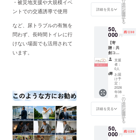
・被災地支援や大規模イベ
リ
ダー
一の物
タ
ー
ウェア2
となり
ン
詳細を見る
ントでの交通誘導で使用
を
枚を
ます。
選
択
『認定
す
る
特定非
など、尿トラブルの有無を
50,
営利法
残り30
人ぽっ
000
問わず、長時間トイレに行
円
かぽか
【寄
けない場面でも活用されて
ラン
贈：共
ナー
います。
創コー
ズ』へ
ス】 1
寄贈し
支援
口集ま
ます。
者：
るごと
支援い
0人
に、新
ただい
お届
しいタ
た方へ
け予
イムシ
サンク
定：
フト30
2026
スカー
年08
個と専
ドをお
こ
月
用アン
送りし
の
リ
ダー
ます。
タ
ー
ウェア
※サンク
ン
詳細を見る
を
10枚を
スカー
選
択
『特定
ドは寄
す
る
非営利
贈コー
50,
活動法
スで同
残り29
人ホー
000
一の物
円
ムホス
となり