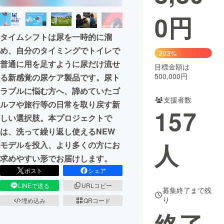
0
円
まちづくり・地域活性化
タイムシフトは尿を一時的に溜
め、自分のタイミングでトイレで
CAMPFIRE for Social Good
CAMPFIRE Creation
203%
普通に用を足すように尿だけ流せ
CAMPFIREふるさと納税
machi-ya
コミュニティ
目標金額は
500,000円
る新感覚の尿ケア製品です。尿ト
ラブルに悩む方へ、諦めていたゴ
支援者数
ルフや旅行等の日常を取り戻す新
157
しい選択肢。本プロジェクトで
は、洗って繰り返し使えるNEW
人
モデルを投入、より多くの方にお
求めやすい形でお届けします。
ポスト
シェア
LINEで送る
URLコピー
募集終了まで残
り
埋め込み
QRコード