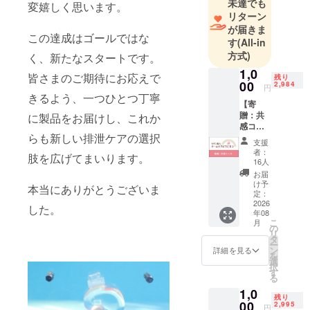
未達でも
変嬉しく思います。
ド）」概念
リターン
が届きま
を覆す「溜
この達成はゴールではな
す
(All-in
める」アプ
方式)
く、新たなスタートです。
ローチは、
1,0
泌尿器科医
皆さまのご期待にお応えで
残り
00
2,984
円
や薬局から
きるよう、一つひとつ丁寧
【寄
高い評価を
贈：共
に製品をお届けし、これか
受け、第1回
感コー
「CARISO
らも新しい排泄ケアの選択
ス】 5
支援
口集ま
Caretech
者：
肢を広げてまいります。
るごと
16人
Startup
に、新
お届
Awards」に
しいタ
け予
本当にありがとうございま
イムシ
定：
て審査員特
フト3個
2026
した。
別賞を受
年08
と専用
こ
月
アン
賞。今、ま
の
リ
ダー
タ
さに社会実
ー
ウェア1
ン
詳細を見る
を
装が加速し
枚を
選
択
『特定
す
ています。
る
非営利
1,0
活動法
残り
人ホー
00
2,995
円