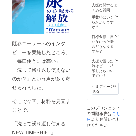
支援に関するよ
くある質問
手数料はいく
らかかります
か？
目標金額に届
かなかった場
既存ユーザーへのインタ
合どうなりま
すか？
ビューを実施したところ、
「毎日使うには高い」
支援で困った
時はどこに相
「洗って繰り返し使えない
談したらいい
ですか？
のか？」という声が多く寄
ヘルプページを
せられました。
見る
そこで今回、材料を見直す
このプロジェクト
ことで、
の問題報告は
こち
ら
よりお問い合わ
「洗って繰り返し使える
せください
NEW TIMESHIFT」