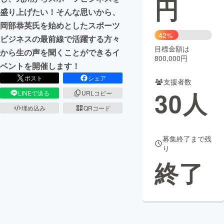
円
盛り上げたい！そんな思いから、
まちづくり・地域活性化
岡部恭英氏を始めとしたスポーツ
42%
ビジネスの最前線で活躍する方々
目標金額は
CAMPFIRE for Social Good
CAMPFIRE Creation
から生の声を聞くことができるイ
800,000円
CAMPFIREふるさと納税
machi-ya
コミュニティ
ベントを開催します！
ポスト
シェア
支援者数
30
人
LINEで送る
URLコピー
埋め込み
QRコード
募集終了まで残
り
終了