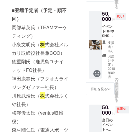
択
りま
す
ル・PowerPoint
る
す。 ※
ファイルでのご
■登壇予定者（予定・順不
50,
出演者
提供を想定して
残り8
000
同）
の意向
おります。 また
円
によ
ご希望であれば
イベン
岡部恭英氏（TEAMマーケ
り、一
運営チームへの
トHPや
部プロ
Q＆Aにもご対応
ティング）
SNS、
グラム
させていただき
イベン
をカッ
ます。 ご支援い
支援
小泉文明氏（
株
式会社メル
ト会場
トして
ただいた方には
者：
にて企
公開す
0人
別途メールアド
カリ取締役社長兼COO）
業ロゴ
る可能
レスをお伺いさ
お届
の掲出
性がご
け予
徳重剛氏（鹿児島ユナイ
せていただきま
をさせ
定：
ざいま
す。
ていた
2018
テッドFC社長）
す。
年09
だきま
こ
月
神田康範氏（フクオカライ
す！ 協
の
リ
賛は企
タ
ー
ジングゼファー社長）
業の方
ン
詳細を見る
を
だけで
選
川原武浩氏（
株
式会社ふく
択
なく、
す
る
各種団
や社長）
50,
体や
在庫な
NPO等
000
梅澤優太氏（ventus取締
し
円
の方で
当日の
役）
も可能
イベン
です。
森村國仁氏（電通スポーツ
トへ参
掲出方