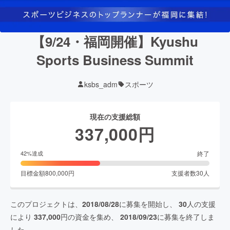
【9/24・福岡開催】Kyushu
Sports Business Summit
ksbs_adm
スポーツ
現在の支援総額
337,000
円
終了
42
%達成
目標金額
800,000
円
支援者数
30
人
このプロジェクトは、
2018/08/28
に募集を開始し、
30
人の支援
により
337,000
円の資金を集め、
2018/09/23
に募集を終了しま
した