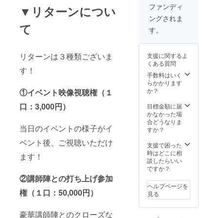
を聞く
ファンディ
▼リターンについ
ことが
ングされま
できま
て
す！ ■
す。
日時
2018年
9月24日
リターンは３種類ございま
支援に関するよ
（月・
くある質問
振替休
す！
日）
手数料はいく
19:30頃
らかかります
より ■
か？
①イベント映像視聴権（１
場所 天
神近辺
口：3,000円）
目標金額に届
■その他
かなかった場
打ち上
合どうなりま
当日のイベントの様子がイ
げ会場
すか？
への交
ベント後、ご視聴いただけ
通費
支援で困った
や、宿
時はどこに相
ます！
泊が発
談したらいい
生する
ですか？
場合の
②講師陣との打ち上げ参加
滞在費
ヘルプページを
は各自
権（１口：50,000円）
見る
でのご
負担と
豪華講師陣とのクローズな
なりま