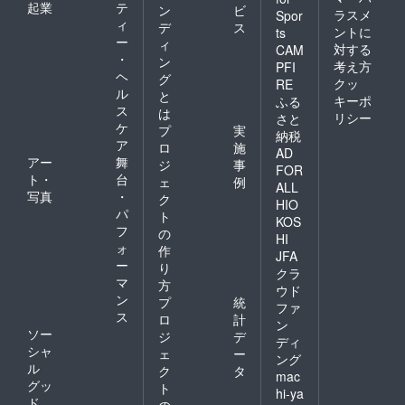
起業
テ
ン
ビ
ラスメ
Spor
ィ
デ
ス
ントに
ts
ー
ィ
対する
CAM
・
ン
考え方
PFI
ヘ
グ
クッ
RE
ル
と
キーポ
ふる
ス
は
リシー
さと
ケ
プ
実
納税
ア
ロ
施
AD
アー
舞
ジ
事
FOR
ト・
台
ェ
例
ALL
写真
・
ク
HIO
パ
ト
KOS
フ
の
HI
ォ
作
JFA
ー
り
クラ
マ
方
ウド
ン
プ
統
ファ
ス
ロ
計
ン
ソー
ジ
デ
ディ
シャ
ェ
ー
ング
ル
ク
タ
mac
グッ
ト
hi-ya
ド
の