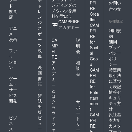
PFI
お問い
ンディングの
ド・
ャ
RE
合わせ
ノウハウを無
飲食
レ
Crea
料で学ぼう
店
ン
tion
各種規定
CAMPFIRE
ジ
CAM
アカデミー
アニ
ス
利用規
PFI
メ・
ポ
約
RE
漫画
ー
CA
説
細則
for
ツ
MP
明
プライ
Soci
ファ
映
FI
会
バシー
al
ッ
像
RE
・
ポリ
Goo
ショ
・
ア
相
シー
d
ン
映
カ
談
特定商
CAM
画
デ
会
取引法
PFI
ゲー
書
ミ
に基づ
RE
ム・
籍
ー
く表記
for
サー
・
と
情報セ
Ente
ビス
雑
は
キュリ
rtain
開発
誌
ク
サ
ティ方
men
出
ラ
ポ
針
t
版
ウ
ー
反社基
CAM
ビジ
ビ
ド
ト
本方針
PFI
ネ
ュ
フ
サ
カスタ
RE
ス・
ー
ァ
ー
マーハ
for