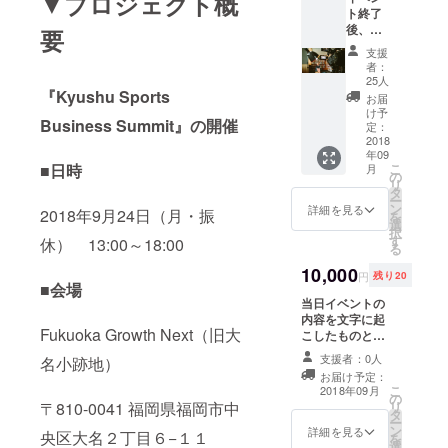
▼プロジェクト概
ト終了
後、当
要
日の様
支援
子を収
者：
録した
25人
ものを
『Kyushu Sports
お届
公開い
け予
Business Summit』の開催
たしま
定：
す！ 当
2018
年09
日会場
■日時
こ
月
にお越
の
リ
しいた
タ
ー
だけな
ン
詳細を見る
2018年9月24日（月・振
を
い方も
選
択
イベン
す
休） 13:00～18:00
る
トの熱
気を感
10,000
円
残り20
じてい
■会場
ただけ
当日イベントの
ます。
内容を文字に起
Fukuoka Growth Next（旧大
※公開は
こしたものと、
イベン
本プロジェクト
支援者：0人
名小跡地）
ト終了
の発案～計画～
お届け予定：
後１週
実施までをまと
こ
2018年09月
間～２
の
めた資料を提供
〒810-0041 福岡県福岡市中
リ
週間後
タ
させていただき
ー
を予定
ン
ます。 形式はテ
詳細を見る
央区大名２丁目６−１１
を
してお
選
キストファイ