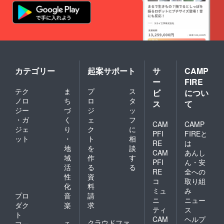
カテゴリー
起案サポート
サ
CAMP
ー
FIRE
テク
ま
プ
ス
ビ
につい
ノロ
ち
ロ
タ
ス
て
ジー
づ
ジ
ッ
・ガ
く
ェ
フ
CAM
CAMP
ジェ
り
ク
に
PFI
FIREと
ット
・
ト
相
RE
は
地
を
談
CAM
あんし
域
作
す
PFI
ん・安
活
る
る
RE
全への
性
資
コ
取り組
化
料
ミュ
み
プロ
音
請
ニ
ニュー
ダク
楽
求
ティ
ス
ト
CAM
ヘルプ
クラウドファ
フー
チ