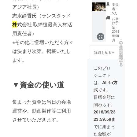
加して
法等は
支援
アジア社長）
いただ
ご希望
者：
けると
に合わ
5人
志水静香氏（ランスタッド
とも
せて調
お届
に、
整させ
け予
株
式会社 取締役最高人材活
『豪華
ていた
定：
講師陣
2018
だきま
用責任者）
年09
との打
す。 ※
こ
月
※その他ご登壇いただく方々
ち上
掲出内
の
リ
げ』に
容に
タ
ー
は決まり次第、掲載いたし
参加い
よって
ン
詳細を見る
を
ただけ
は掲出
選
ます。
択
ます！
をお断
す
る
打ち上
りさせ
このプロ
げは福
ていた
ジェクト
岡が誇
だく場
る名店
合がご
▼資金の使い道
は、
All-In方
で開催
ざいま
式
です。
予定で
す。
す。 美
（その
目標金額に
味しい
際は全
集まった資金は当日の会場
関わらず、
お食事
額返金
運営や、動画製作等に利用
を楽し
させて
2018/09/23
みなが
いただ
させていただきます。
23:59:59
ま
ら、よ
きま
り深い
す。）
でに集まっ
ここだ
た金額が
けの話