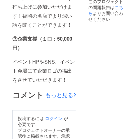
このプロジェクト
す。 打
打ち上げに参加いただけま
の問題報告は
こち
ち上げ
当日の
ら
よりお問い合わ
す！福岡の名店でより深い
詳細に
せください
ついて
話を聞くことができます！
はお申
込みい
ただい
③企業支援（１口：50,000
た方に
円）
個別に
ご連絡
させて
イベントHPやSNS、イベン
いただ
きま
ト会場にて企業ロゴの掲出
す。
をさせていただきます！
コメント
もっと見る
投稿するには
ログイン
が
必要です。
プロジェクトオーナーの承
認後に掲載されます。承認