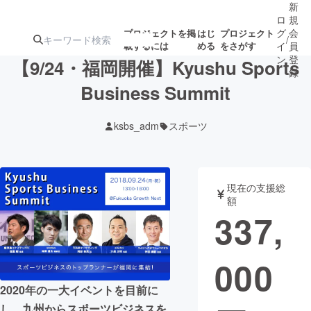
新
ロ
規
グ
会
プロジェクトを掲
はじ
プロジェクト
/
載するには
める
をさがす
イ
員
ン
登
【9/24・福岡開催】Kyushu Sports
録
Business Summit
人気のプロ
注目のリ
注目の新着プロ
募集終了が近いプ
もうすぐ公開
ksbs_adm
スポーツ
ジェクト
ターン
ジェクト
ロジェクト
されます
アート・写真
音楽
現在の支援総
額
337,
テクノロジー・ガジェット
ゲーム・サ
000
映像・映画
書籍・雑誌
2020年の一大イベントを目前に
ビジネス・起業
チャレンジ
し、九州からスポーツビジネスを