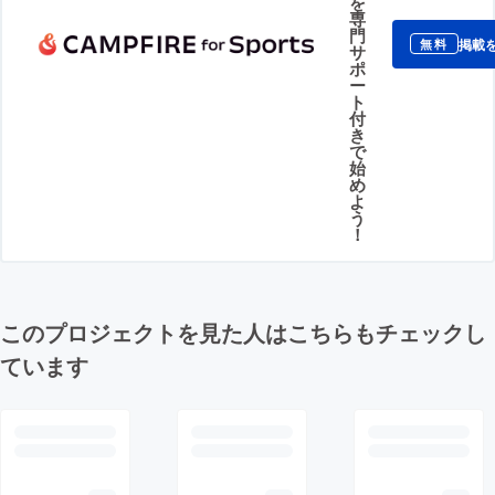
を
専
門
掲載
無料
サ
ポ
ー
ト
付
き
で
始
め
よ
う
！
このプロジェクトを見た人はこちらもチェックし
ています