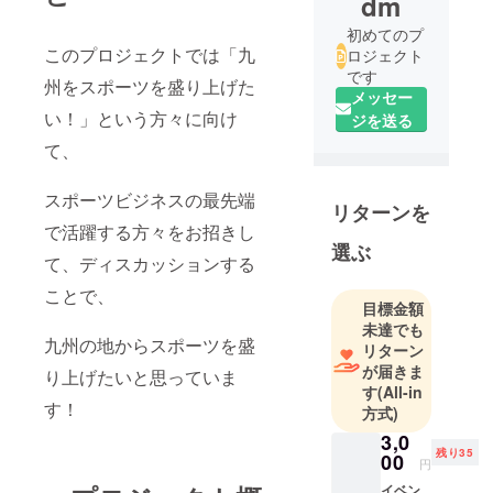
dm
初めてのプ
このプロジェクトでは「九
ロジェクト
です
州をスポーツを盛り上げた
メッセー
い！」という方々に向け
ジを送る
て、
スポーツビジネスの最先端
リターンを
で活躍する方々をお招きし
選ぶ
て、ディスカッションする
ことで、
目標金額
未達でも
九州の地からスポーツを盛
リターン
が届きま
り上げたいと思っていま
す
(All-in
す！
方式)
3,0
残り35
00
円
イベン