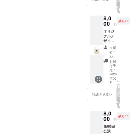
を
選
新たなス
択
す
タートを切
る
8,0
りました。
残り98
00
円
2025年には
オリジ
ナルデ
フェニー
ザイン
チェ堺大
トート
支援
バック
ホールにお
者：
のご提
2人
いて喜歌劇
供
お届
「こうも
け予
定：
り」を上
2026
演。定期公
年08
こ
月
演だけでな
の
リ
タ
くサロンコ
ー
ン
詳細を見る
ンサートや
を
選
択
特別講座な
す
る
どを企画・
8,0
開催してい
残り35
00
円
ます。
第60回
公演