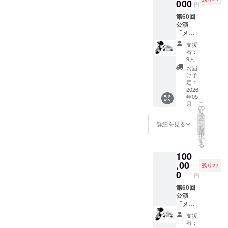
い。 ※
000
円
チケッ
第60回
トは5月
公演
末まで
「メ
に発送
リー・
いたし
支援
ウィド
ます。
者：
ウ」ペ
9人
アご招
お届
待券 ※
け予
備考欄
定：
に6月6
2026
年05
日、7日
こ
月
公演の
の
リ
うちご
タ
ー
希望の
ン
詳細を見る
を
公演日
選
択
を記入
す
る
してく
100
ださ
い。 ※
,00
残り27
チケッ
0
円
トは5月
末まで
第60回
に発送
公演
いたし
「メ
ます。
リー・
支援
ウィド
者：
ウ」二