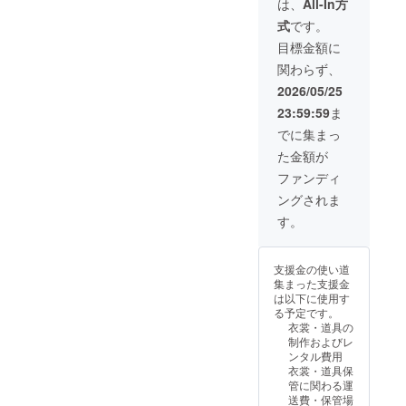
交通費・宿泊費
は、
All-In方
の視聴
をいただく場合
式
です。
URL送
があります。堺
付 ※11
市より車にて片
目標金額に
月まで
道一時間以内の
関わらず、
に二日
場合は交通費・
間の公
宿泊費の追加は
2026/05/25
演が視
不要です。 ※実
23:59:59
ま
聴でき
施時期はご相談
る限定
による オリジナ
でに集まっ
URLを
ルデザインクリ
た金額が
メール
アファイル＋
にてお
トートバック2
ファンディ
届けし
セットのご提供
ングされま
ます。
※8月提供予定。
第60回公演「メ
す。
リー・ウィド
ウ」限定動画の
視聴URL送付
支援金の使い道
※11月までに二
集まった支援金
日間の公演が視
は以下に使用す
聴できる限定
る予定です。
URLをメールに
衣裳・道具の
てお届けしま
制作およびレ
す。
ンタル費用
衣裳・道具保
管に関わる運
送費・保管場