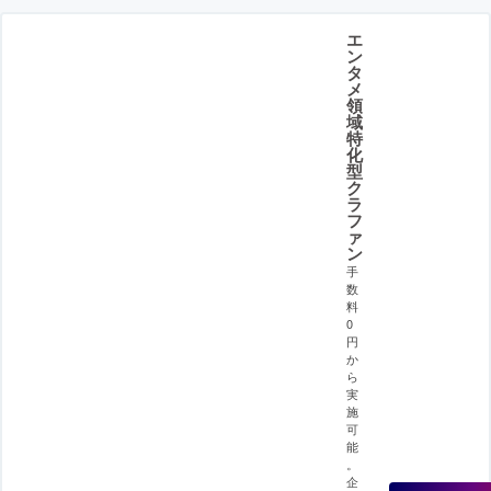
エ
ン
タ
メ
領
域
特
化
型
ク
ラ
フ
ァ
ン
手
数
料
0
円
か
ら
実
施
可
能
。
企