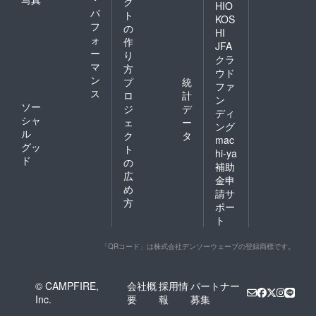
ク
HIO
パ
ト
KOS
フ
の
HI
ォ
作
JFA
ー
り
クラ
マ
方
ウド
ン
プ
統
ファ
ス
ロ
計
ン
ソー
ジ
デ
ディ
シャ
ェ
ー
ング
ル
ク
タ
mac
グッ
ト
hi-ya
ド
の
補助
広
金申
め
請サ
方
ポー
ト
「QRコード」は株式会社デンソーウェーブの登録商標です。
© CAMPFIRE,
会社概
採用情
パートナー
Inc.
要
報
募集