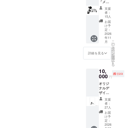
「メ
リー・
支援
ウィド
者：
ウ」限
15人
定動画
お届
の視聴
け予
URL送
定：
付 ※6月
2026
年11
6日もし
こ
月
くは7日
の
リ
の公演
タ
ー
よりど
ン
詳細を見る
を
ちらか
選
択
ご希望
す
る
の公演
10,
が視聴
残り23
できる
000
円
限定
オリジ
URLを
ナルデ
メール
ザイン
にてお
クリア
届けし
支援
ファイ
ます。
者：
ル＆
※視聴ご
27人
トート
希望の
お届
バック
公演日
け予
のご提
を備考
定：
供
2026
欄に記