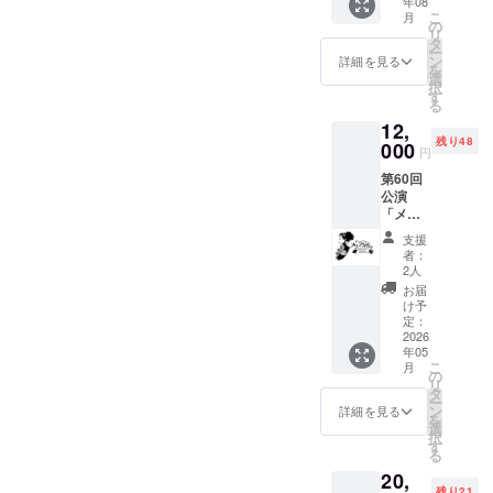
年08
入お願
こ
月
いしま
の
リ
す。
タ
ー
ン
詳細を見る
を
選
択
す
る
12,
残り48
000
円
第60回
公演
「メ
リー・
支援
ウィド
者：
ウ」ご
2人
招待券
お届
一枚 ※
け予
備考欄
定：
に6月6
2026
年05
日、7日
こ
月
公演の
の
リ
うちご
タ
ー
希望の
ン
詳細を見る
を
公演日
選
択
を記入
す
る
してく
20,
ださ
残り21