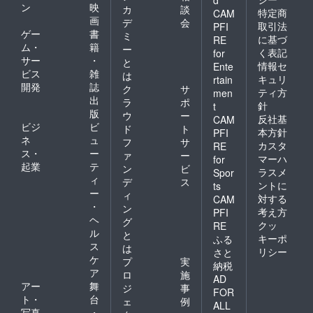
ン
映
カ
談
特定商
CAM
画
デ
会
取引法
PFI
ゲー
書
ミ
に基づ
RE
ム・
籍
ー
く表記
for
サー
・
と
情報セ
Ente
ビス
雑
は
キュリ
rtain
開発
誌
ク
サ
ティ方
men
出
ラ
ポ
針
t
版
ウ
ー
反社基
CAM
ビジ
ビ
ド
ト
本方針
PFI
ネ
ュ
フ
サ
カスタ
RE
ス・
ー
ァ
ー
マーハ
for
起業
テ
ン
ビ
ラスメ
Spor
ィ
デ
ス
ントに
ts
ー
ィ
対する
CAM
・
ン
考え方
PFI
ヘ
グ
クッ
RE
ル
と
キーポ
ふる
ス
は
リシー
さと
ケ
プ
実
納税
ア
ロ
施
AD
アー
舞
ジ
事
FOR
ト・
台
ェ
例
ALL
写真
・