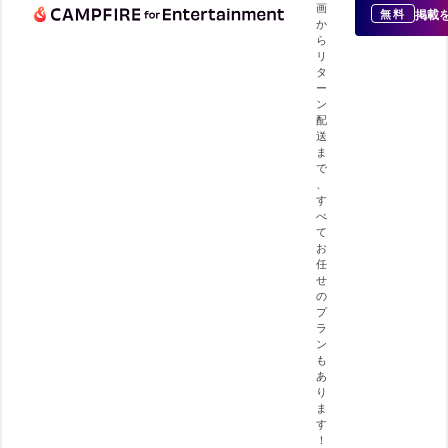
画
掲載
無料
か
ら
リ
タ
ー
ン
配
送
ま
で
、
す
べ
て
お
任
せ
の
プ
ラ
ン
も
あ
り
ま
す
！