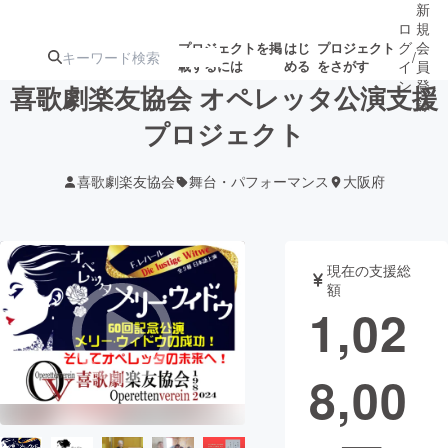
新
ロ
規
グ
会
プロジェクトを掲
はじ
プロジェクト
/
載するには
める
をさがす
イ
員
ン
登
喜歌劇楽友協会 オペレッタ公演支援
録
プロジェクト
人気のプロ
注目のリ
注目の新着プロ
募集終了が近いプ
もうすぐ公開
喜歌劇楽友協会
舞台・パフォーマンス
大阪府
ジェクト
ターン
ジェクト
ロジェクト
されます
アート・写真
音楽
現在の支援総
額
1,02
テクノロジー・ガジェット
ゲーム・サ
8,00
映像・映画
書籍・雑誌
ビジネス・起業
チャレンジ