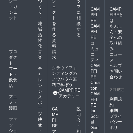
ジー
づ
ジ
ッ
・ガ
く
ェ
フ
CAM
CAMP
ジェ
り
ク
に
PFI
FIREと
ット
・
ト
相
RE
は
地
を
談
CAM
あんし
域
作
す
PFI
ん・安
活
る
る
RE
全への
性
資
コ
取り組
化
料
ミュ
み
プロ
音
請
ニ
ニュー
ダク
楽
求
ティ
ス
ト
CAM
ヘルプ
クラウドファ
フー
チ
PFI
お問い
ンディングの
ド・
ャ
RE
合わせ
ノウハウを無
飲食
レ
Crea
料で学ぼう
店
ン
tion
各種規定
CAMPFIRE
ジ
CAM
アカデミー
アニ
ス
利用規
PFI
メ・
ポ
約
RE
漫画
ー
CA
説
細則
for
ツ
MP
明
プライ
Soci
ファ
映
FI
会
バシー
al
ッ
像
RE
・
ポリ
Goo
ショ
・
ア
相
シー
d