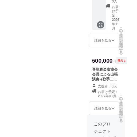
3人
日間ペ
お届
アご招
け予
待 ※5月
定：
末まで
2026
年11
にチ
こ
月
ケット
の
リ
を発送
タ
ー
いたし
ン
詳細を見る
を
ます。
選
択
オリジ
す
る
ナルデ
ザイン
500,000
円
残り3
クリア
ファイ
喜歌劇楽友協会
ル＋
会員による出張
トート
演奏 ※歌手二
バック2
名・ピアニスト
支援者：0人
セット
一名で約一時間
お届け予定：
のご提
の出張演奏をさ
こ
2027年03月
供 ※8月
の
せていただきま
リ
提供予
タ
す。 ～オペラ・
ー
定。 第
ン
オペレッタの名
詳細を見る
を
60回公
選
曲コンサート～
択
演「メ
す
※会場費・ピアノ
る
リー・
等設備費用はご
このプロ
ウィド
負担ください。
ジェクト
ウ」限
※遠隔地の場合は
定動画