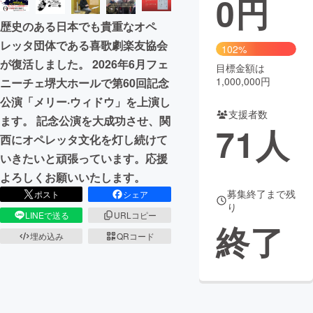
0
円
歴史のある日本でも貴重なオペ
まちづくり・地域活性化
レッタ団体である喜歌劇楽友協会
102%
が復活しました。 2026年6月フェ
目標金額は
CAMPFIRE for Social Good
CAMPFIRE Creation
1,000,000円
ニーチェ堺大ホールで第60回記念
CAMPFIREふるさと納税
machi-ya
コミュニティ
公演「メリー·ウィドウ」を上演し
支援者数
ます。 記念公演を大成功させ、関
71
人
西にオペレッタ文化を灯し続けて
いきたいと頑張っています。応援
よろしくお願いいたします。
募集終了まで残
ポスト
シェア
り
LINEで送る
URLコピー
終了
埋め込み
QRコード