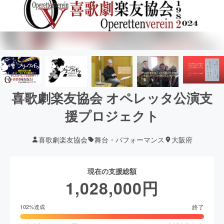
喜歌劇楽友協会 オペレッタ公演支
援プロジェクト
喜歌劇楽友協会
舞台・パフォーマンス
大阪府
現在の支援総額
1,028,000
円
終了
102
%達成