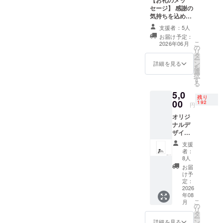
仲間が集結
セージ】 感謝の
し、当協会
気持ちを込め
の集大成と
て、お礼のメッ
支援者：5人
セージをお送り
言うべき公
お届け予定：
します。
こ
2026年06月
演を行いま
の
リ
したが、残
タ
ー
ン
詳細を見る
念ながら定
を
選
択
期公演は休
す
る
止状態と
5,0
残り
なっており
00
192
円
ました。
オリジ
ナルデ
オペレッタ
ザイン
クリア
を愛する歌
支援
ファイ
者：
手・スタッ
ルのご
8人
提供
フの手によ
お届
け予
り2024年6月
定：
に井村誠貴
2026
年08
理事長のも
こ
月
の
と、喜歌劇
リ
タ
ー
楽友協会は
ン
詳細を見る