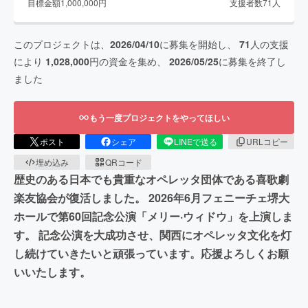
目標金額
1,000,000
円
支援者数
71
人
このプロジェクトは、
2026/04/10
に募集を開始し、
71
人の支援
により
1,028,000
円の資金を集め、
2026/05/25
に募集を終了し
ました
もう一度プロジェクトをやってほしい
ポスト
シェア
LINEで送る
URLコピー
埋め込み
QRコード
歴史のある日本でも貴重なオペレッタ団体である喜歌劇
楽友協会が復活しました。 2026年6月フェニーチェ堺大
ホールで第60回記念公演「メリー·ウィドウ」を上演しま
す。 記念公演を大成功させ、関西にオペレッタ文化を灯
し続けていきたいと頑張っています。応援よろしくお願
いいたします。