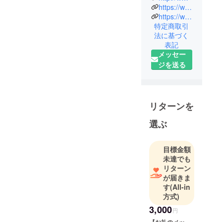
歌劇楽友協
https://www.instagram.com/operettenverein2026/
会。オペ
https://www.threads.com/@operettenverein2026
特定商取引
レッタの普
法に基づく
及を理念
表記
に、32年間
メッセー
長きにわた
ジを送る
り公演を続
けて来まし
た。2022
年、向井理
リターンを
事長逝去。
選ぶ
翌2023年に
追悼公演
『オペレッ
目標金額
タ･ガラ･コ
未達でも
リターン
ンサート』
が届きま
を開催。向
す
(All-in
井楫爾先生
方式)
に薫陶を受
3,000
円
けた多くの
【お礼のメッ