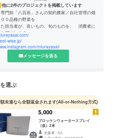
他に2件のプロジェクトを掲載しています
ン専門卸「八百辰」さんの契約農家／自社管理の畑
２００品種の野菜を
った担当者が、良いもの、旬のものを、 消費者に
接お届けします。
miurayasai.com/
浦野菜以外の野菜も
reet-wise.jp/
ネットワークを生かし、お届けします。
/www.instagram.com/miurayasai/
ものを求め、おいしいものを届けたい。安全で確か
メッセージを送る
届けたい、それが
三浦野菜市場です。
を選ぶ
金額未達なら全額返金されます
(All-or-Nothing方式)
5,000
円
ブロッケンウォータースプレイ
（仮）2本
支援者：0人
お届け予定：2019年02月