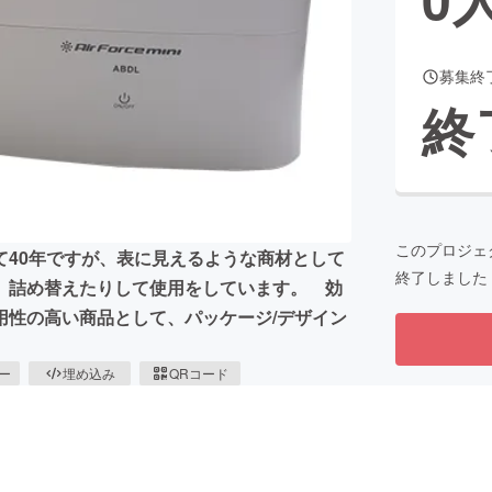
募集終
CAMPFIRE for Social Good
CAMPFIRE Creation
終
CAMPFIREふるさと納税
machi-ya
コミュニティ
このプロジェ
て40年ですが、表に見えるような商材として
終了しました
、詰め替えたりして使用をしています。 効
用性の高い商品として、パッケージ/デザイン
ピー
埋め込み
QRコード