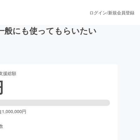
ログイン
/
新規会員登録
一般にも使ってもらいたい
うすぐ公開されます
支援総額
プロダクト
円
ファッション
スポーツ
,000,000円
数
ア
ソーシャルグッド
人