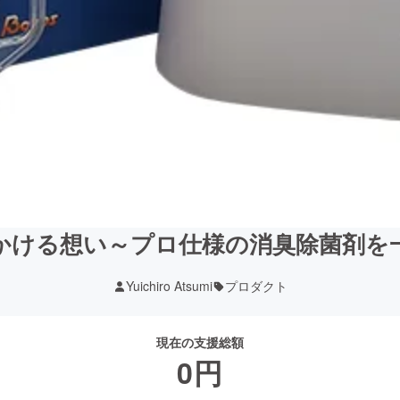
かける想い～プロ仕様の消臭除菌剤を
Yuichiro Atsumi
プロダクト
現在の支援総額
0
円