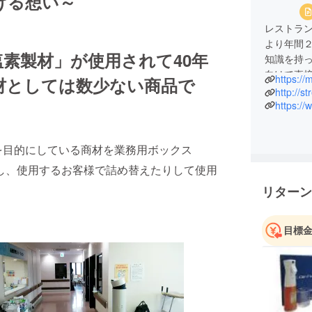
ける想い～
レストラ
より年間
素製材」が使用されて40年
知識を持
向けて直
https://
材としては数少ない商品で
また、三
http://st
産地との
https:/
おいしい
なものを
”を目的にしている商材を業務用ボックス
朝採り！
に入れて配送し、使用するお客様で詰め替えたりして使用
リターン
目標