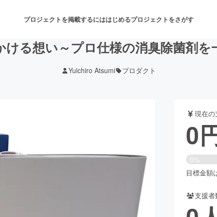
プロジェクトを掲載するには
はじめる
プロジェクトをさがす
かける想い～プロ仕様の消臭除菌剤を
Yuichiro Atsumi
プロダクト
注目のリターン
注目の新着プロジェクト
募集終了が近いプロジェクト
も
現在の
音楽
舞台・パフォーマンス
0
ゲーム・サービス開発
フード・飲食店
0%
書籍・雑誌出版
アニメ・漫画
目標金額は1
支援者
チャレンジ
ビューティー・ヘルスケ
0