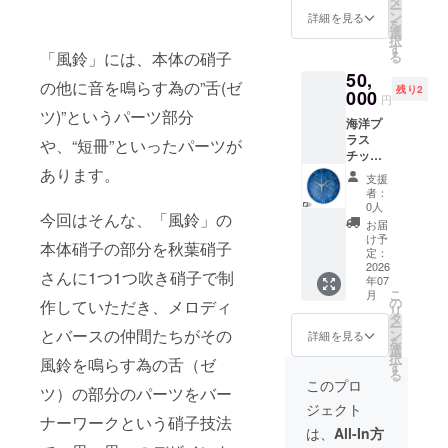
タ
ー
子さん
ン
詳細を見る
を
工房に
選
択
て開催
す
「風鈴」には、本体の硝子
る
予定
50,
の他に音を鳴らす為の”舌(ゼ
残り2
000
円
ツ)”というパーツ部分
海洋プ
ラス
や、“短冊”といったパーツが
チック
ゴミを
あります。
支援
アップ
者：
サイク
0人
今回はそんな、「風鈴」の
ル！ 海
お届
洋プラ
け予
本体硝子の部分を秋葉硝子
スチッ
定：
クの時
2026
さんに1つ1つ吹き硝子で制
年07
計一つ
こ
月
※カ
の
作していただき、メロディ
リ
ラー、
タ
ー
デザイ
とバースの仲間たちがその
ン
詳細を見る
を
ン指定
選
択
風鈴を鳴らす為の舌（ゼ
不可
す
る
このプロ
ツ）の部分のパーツをバー
ジェクト
ナーワークという硝子技法
は、
All-In方