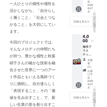
定：
一人ひとりの個性や感性を
2026
年07
活かしながら、「自分らし
こ
月
の
リ
く働くこと」「社会とつな
タ
ー
ン
詳細を見る
を
がること」を大切にしてい
選
択
す
ます。
る
4,0
00
円
今回のプロジェクトでは、
海洋プ
そんなメロディの仲間たち
ラス
チック
が持つ、豊かな感性と秋葉
ゴミを
支援
アップ
硝子さんの確かな技術を融
者：
サイク
2人
合させた世界に一つのアー
ル！
お届
ECOカ
け予
ト作品ともいえる風鈴づく
ラフル
定：
コース
2026
りに挑戦し、自分達らしく
年07
ター1枚
こ
月
※画像は
の
「表現すること」その「価
リ
硝子を
タ
ー
埋め込
値を生み出すこと」で、新
ン
詳細を見る
を
んだイ
選
択
しい生業の形を創り出すこ
メージ
す
る