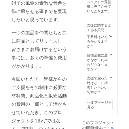
ジェクトの運営
硝子の風鈴の素敵な音色を
費に充てさせて
街に蘇らせる事までを実現
いただきます。
したいと思っています。
支援に関するよ
くある質問
一つの製品を仲間たちと共
手数料はいく
に商品としてリリースし、
らかかります
か？
皆さまにお届けするという
目標金額に届
事には、多くの準備と費用
かなかった場
合どうなりま
がかかります。
すか？
今回いただく、皆様からの
支援で困った
時はどこに相
ご支援をその制作に必要な
談したらいい
ですか？
材料費、商品化と販売活動
ヘルプページを
の費用の一部として活かさ
見る
せていただき、このプロ
ジェクトを”憧れ”ではな
このプロジェクト
の問題報告は
こち
く、”実現”していきたいと