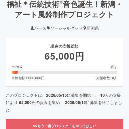
福祉＊伝統技術”音色誕生！新潟・
アート風鈴制作プロジェクト
バース
ソーシャルグッド
新潟県
現在の支援総額
65,000
円
終了
6
%達成
目標金額
1,000,000
円
支援者数
10
人
このプロジェクトは、
2026/05/15
に募集を開始し、
10
人の支援
により
65,000
円の資金を集め、
2026/06/15
に募集を終了しまし
た
もう一度プロジェクトをやってほしい