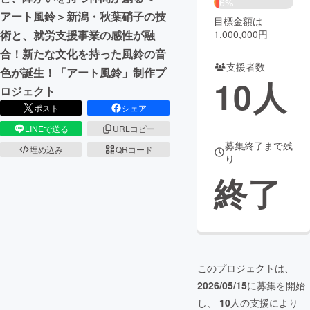
6%
アート風鈴＞新潟・秋葉硝子の技
目標金額は
まちづくり・地域活性化
1,000,000円
術と、就労支援事業の感性が融
合！新たな文化を持った風鈴の音
支援者数
CAMPFIRE for Social Good
CAMPFIRE Creation
色が誕生！「アート風鈴」制作プ
10
人
CAMPFIREふるさと納税
machi-ya
コミュニティ
ロジェクト
ポスト
シェア
LINEで送る
URLコピー
募集終了まで残
埋め込み
QRコード
り
終了
このプロジェクトは、
2026/05/15
に募集を開始
し、
10
人の支援により