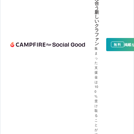
合
う
新
し
い
ク
ラ
フ
ァ
ン
掲載
無料
集
ま
っ
た
支
援
金
は
10
0
%
受
け
取
る
こ
と
が