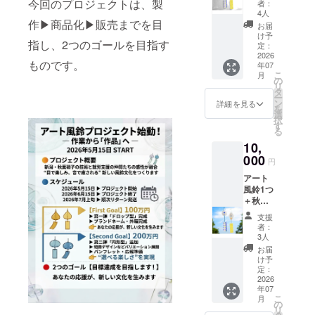
今回のプロジェクトは、製
者：
ティス
4人
トによ
作▶︎商品化▶︎販売までを目
お届
る ○。
け予
指し、2つのゴールを目指す
アート
定：
風鈴。○
2026
ものです。
年07
第一
こ
月
段！1つ
の
リ
タ
ー
ン
詳細を見る
を
選
択
す
る
10,
000
円
アート
風鈴1つ
＋秋葉
硝子さ
支援
ん風鈴
者：
作り体
3人
験 ※風
お届
鈴作り
け予
体験
定：
は、
2026
年07
2027年
こ
月
春頃、
の
リ
秋葉硝