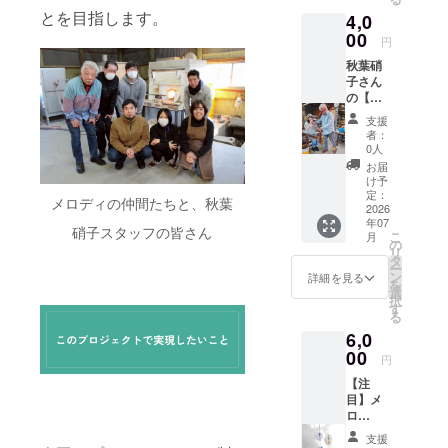
画像と
とを目指します。
4,0
なりま
す。 デ
00
円
ザイン
秋葉硝
はお選
子さん
びいた
の【吹
だけま
き硝子
せん。 ︎
支援
体験】
サイズ /
者：
500円
直径約
0人
OFFチ
10cm
お届
ケット♪
け予
有効期
定：
メロディの仲間たちと、秋葉
限：
2026
年07
2026年
硝子スタッフの皆さん
こ
月
8月～
の
リ
2027年
タ
ー
8月
ン
詳細を見る
を
選
択
す
る
6,0
00
円
【注
目】メ
ロ
ディ・
支援
アー