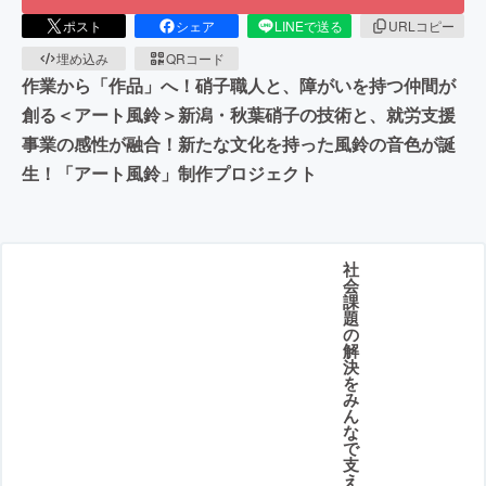
ポスト
シェア
LINEで送る
URLコピー
埋め込み
QRコード
作業から「作品」へ！硝子職人と、障がいを持つ仲間が
創る＜アート風鈴＞新潟・秋葉硝子の技術と、就労支援
事業の感性が融合！新たな文化を持った風鈴の音色が誕
生！「アート風鈴」制作プロジェクト
社
会
課
題
の
解
決
を
み
ん
な
で
支
え