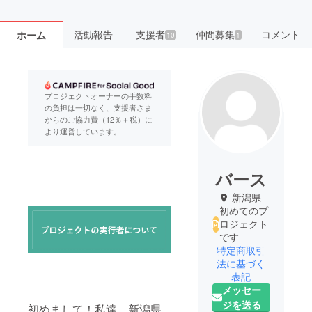
活動報告
支援者
仲間募集
コメント
ホーム
10
1
プロジェクトオーナーの手数料
の負担は一切なく、支援者さま
からのご協力費（12％＋税）に
より運営しています。
バース
新潟県
初めてのプ
ロジェクト
です
特定商取引
法に基づく
表記
メッセー
ジを送る
初めまして！私達、新潟県