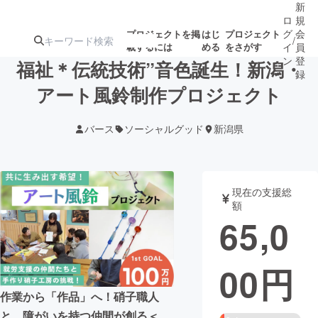
新
ロ
規
グ
会
プロジェクトを掲
はじ
プロジェクト
/
載するには
める
をさがす
イ
員
ン
登
福祉＊伝統技術”音色誕生！新潟・
録
アート風鈴制作プロジェクト
人気のプロ
注目のリ
注目の新着プロ
募集終了が近いプ
もうすぐ公開
バース
ソーシャルグッド
新潟県
ジェクト
ターン
ジェクト
ロジェクト
されます
アート・写真
音楽
現在の支援総
額
65,0
テクノロジー・ガジェット
ゲーム・サ
00
円
映像・映画
書籍・雑誌
作業から「作品」へ！硝子職人
ビジネス・起業
チャレンジ
と、障がいを持つ仲間が創る＜