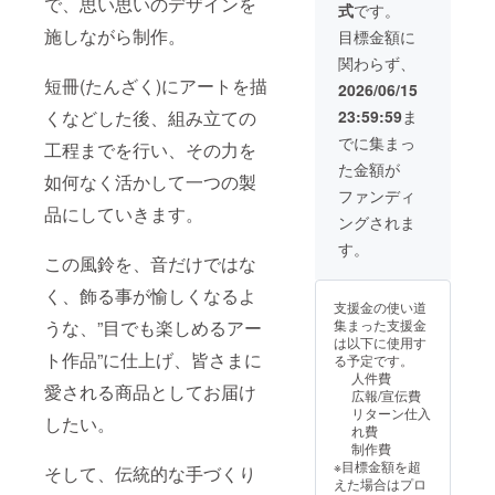
で、思い思いのデザインを
式
です。
施しながら制作。
目標金額に
関わらず、
短冊(たんざく)にアートを描
2026/06/15
くなどした後、組み立ての
23:59:59
ま
でに集まっ
工程までを行い、その力を
た金額が
如何なく活かして一つの製
ファンディ
品にしていきます。
ングされま
す。
この風鈴を、音だけではな
く、飾る事が愉しくなるよ
支援金の使い道
うな、”目でも楽しめるアー
集まった支援金
は以下に使用す
ト作品”に仕上げ、皆さまに
る予定です。
人件費
愛される商品としてお届け
広報/宣伝費
リターン仕入
したい。
れ費
制作費
※目標金額を超
そして、伝統的な手づくり
えた場合はプロ