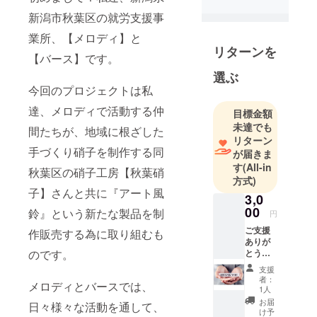
新潟市秋葉区の就労支援事
業所、【メロディ】と
リターンを
【バース】です。
選ぶ
今回のプロジェクトは私
達、メロディで活動する仲
目標金額
未達でも
間たちが、地域に根ざした
リターン
手づくり硝子を制作する同
が届きま
す
(All-in
秋葉区の硝子工房【秋葉硝
方式)
子】さんと共に『アート風
3,0
00
鈴』という新たな製品を制
円
ご支援
作販売する為に取り組むも
ありが
のです。
とうご
ざいま
支援
す！御
者：
メロディとバースでは、
礼のお
1人
手紙
お届
日々様々な活動を通して、
け予