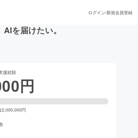
ログイン
/
新規会員登録
AIを届けたい。
うすぐ公開されます
支援総額
プロダクト
000
円
ファッション
スポーツ
,000,000円
数
ア
ソーシャルグッド
人