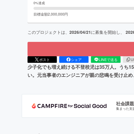
0
%達成
目標金額
2,000,000
円
このプロジェクトは、
2026/04/21
に募集を開始し、
202
ポスト
シェア
LINEで送る
U
少子化でも増え続ける不登校児は35万人。うち1
い。元当事者のエンジニアが親の悲鳴を受け止め
社会課題
集まった支