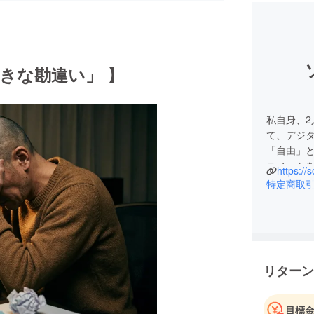
きな勘違い」 】
私自身、
て、デジ
「自由」
ラノート
https://
特定商取
リターン
目標