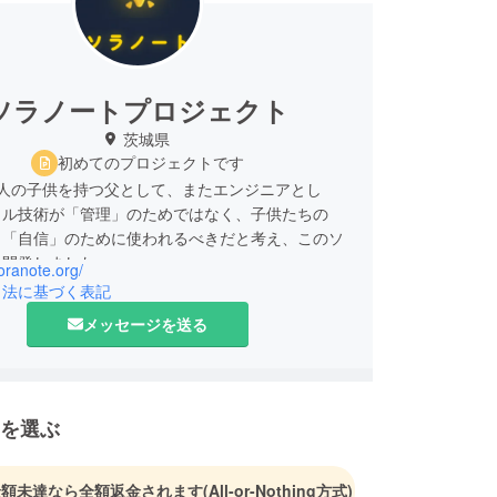
ソラノートプロジェクト
茨城県
初めてのプロジェクトです
2人の子供を持つ父として、またエンジニアとし
タル技術が「管理」のためではなく、子供たちの
と「自信」のために使われるべきだと考え、このソ
を開発しました。
soranote.org/
引法に基づく表記
メッセージを送る
を選ぶ
金額未達なら全額返金されます
(All-or-Nothing方式)