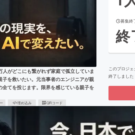
募集終
CAMPFIRE for Social Good
CAMPFIRE Creation
終
CAMPFIREふるさと納税
machi-ya
コミュニティ
このプロジェ
1万人がどこにも繋がれず家庭で孤立していま
終了しました
親子を救いたい。元当事者のエンジニアが親
の全てを投じます。限界を感じている親子を
ピー
埋め込み
QRコード