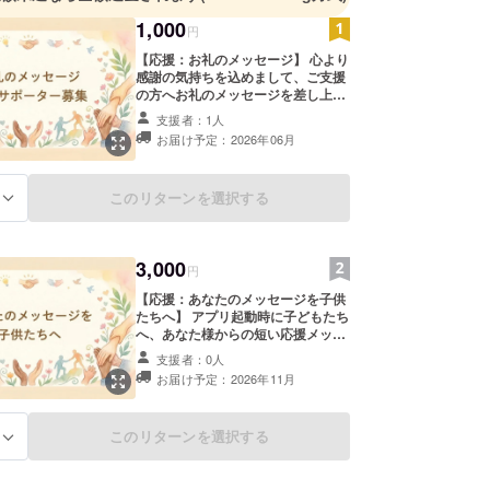
1,000
円
【応援：お礼のメッセージ】 心より
感謝の気持ちを込めまして、ご支援
の方へお礼のメッセージを差し上げ
ます。 ※ご支援時には備考欄に、お
支援者：1人
名前をお知らせください。
お届け予定：2026年06月
このリターンを選択する
る
3,000
円
【応援：あなたのメッセージを子供
たちへ】 アプリ起動時に子どもたち
へ、あなた様からの短い応援メッ
セージ ＋ お名前（ニックネーム
支援者：0人
可）を表示させていただきます。 ・
お届け予定：2026年11月
掲載期間：2026年12月1日から2年
以上 ・掲載方法：アプリ起動直後の
画面に、ご支援者複数の場合はラン
このリターンを選択する
る
ダムで表示。約３～５秒間メッセー
ジ ＋ お名前を表示。 ※公序良俗に反
する内容や、子どもたちへのメッ