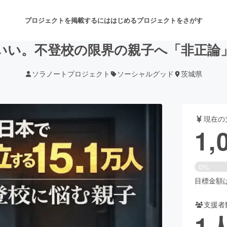
プロジェクトを掲載するには
はじめる
プロジェクトをさがす
いい。不登校の限界の親子へ「非正論」
ソラノートプロジェクト
ソーシャルグッド
茨城県
注目のリターン
注目の新着プロジェクト
募集終了が近いプロジェクト
も
現在の
音楽
舞台・パフォーマンス
1,
ゲーム・サービス開発
フード・飲食店
0%
書籍・雑誌出版
アニメ・漫画
目標金額は2
支援者
チャレンジ
ビューティー・ヘルスケ
1