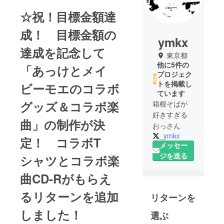
☆祝！目標金額達
成！ 目標金額の
ymkx
達成を記念して
東京都
他に5件の
「あっけとメイ
プロジェク
トを掲載し
ビーモエのコラボ
ています
グッズ＆コラボ楽
箱根そばが
好きすぎる
曲」の制作が決
おっさん
_ymkx
定！ コラボT
メッセー
ジを送る
シャツとコラボ楽
曲CD-Rがもらえ
るリターンを追加
リターンを
しました！
選ぶ