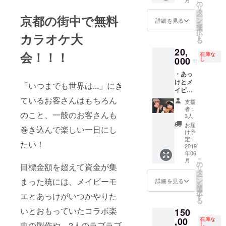
のコラ
の
リ
ボTシャ
タ
ー
京都の街中で無料
ツ ・
ン
詳細を見る
を
あっけ
選
択
とメイ
カラオケ大
す
る
ビーモ
20,
エの十
会！！！
在庫な
八番カ
000
し
円
ラオケ
・あっ
音源
けとメ
CD-
「いつまでも世界は...」にき
イビー
R（カラ
モエと
ているお客さんはもちろん
オケ音
支援
京都観
源はお
者：
のこと、一般のお客さんも
光！（1
互いの
3人
食分の
曲を交
お届
巻き込んで楽しい一日にし
食事代
換して
け予
込み、
音源化
定：
たい！
現地ま
2019
しま
年06
での交
す） ・
こ
月
通費は
あっけ
の
目標金額を超えて資金が集
リ
支援者
とメイ
タ
ー
様のご
ビーモ
まった暁には、メイビーモ
ン
詳細を見る
を
負担と
エから
選
択
エとあっけがいつかやりた
なりま
ありが
す
る
す） ・
とコメ
いとおもっていたコラボ楽
150
あっけ
ント付
とメイ
,00
きチェ
在庫な
曲の製作や、2人のラブラブ
し