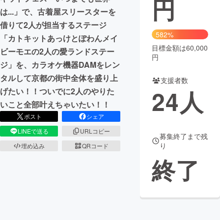
円
は...」で、古着屋スリースターを
まちづくり・地域活性化
借りて2人が担当するステージ
582%
「カトキットあっけとぽわんメイ
目標金額は60,000
CAMPFIRE for Social Good
CAMPFIRE Creation
ビーモエの2人の愛ランドステー
円
CAMPFIREふるさと納税
machi-ya
コミュニティ
ジ」を、カラオケ機器DAMをレン
タルして京都の街中全体を盛り上
支援者数
24
人
げたい！！ついでに2人のやりた
いこと全部叶えちゃいたい！！
ポスト
シェア
LINEで送る
URLコピー
募集終了まで残
り
埋め込み
QRコード
終了