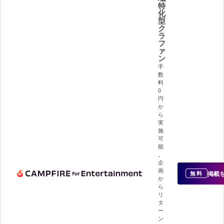
特
化
型
ク
ラ
フ
ァ
ン
手
数
料
0
円
か
ら
実
施
可
能
。
企
画
掲載
無料
か
ら
リ
タ
ー
ン