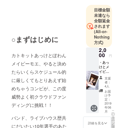
目標金額
未達なら
全額返金
されます
(All-or-
Nothing
○まずはじめに
方式)
2,0
00
カトキットあっけとぽわん
円
・あっ
メイビーモエ、やると決め
けとメ
たらいくらスケジュール的
イビー
モエか
支援
に厳しくてもとりあえず始
らあり
者：
がとコ
4人
めちゃうコンビが、この度
メント
お届
付き
け予
威勢よく初クラウドファン
チェ
定：
キ！
2019
ディングに挑戦！！
年06
こ
月
の
リ
バンド、ライブハウス歴共
タ
ー
ン
詳細を見る
を
にだいたい10年選手のあた
選