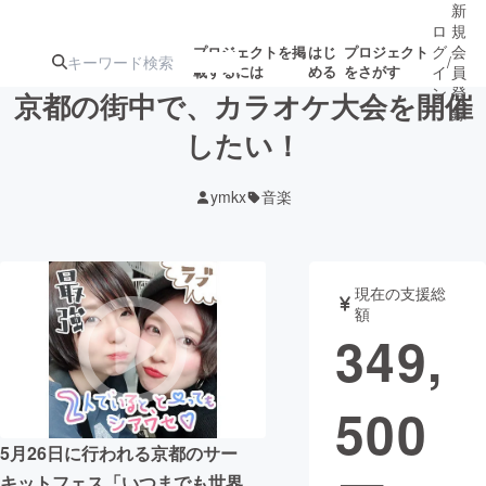
新
ロ
規
グ
会
プロジェクトを掲
はじ
プロジェクト
/
載するには
める
をさがす
イ
員
ン
登
京都の街中で、カラオケ大会を開催
録
したい！
人気のプロ
注目のリ
注目の新着プロ
募集終了が近いプ
もうすぐ公開
ymkx
音楽
ジェクト
ターン
ジェクト
ロジェクト
されます
アート・写真
音楽
現在の支援総
額
349,
テクノロジー・ガジェット
ゲーム・サ
500
映像・映画
書籍・雑誌
5月26日に行われる京都のサー
ビジネス・起業
チャレンジ
キットフェス「いつまでも世界