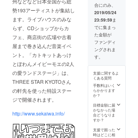
州などなど日本全国から総
音源
合にのみ、
CD-
勢193アーティストが集結し
R（カラ
2019/05/24
オケ音
ます。ライブハウスのみな
23:59:59
ま
源はお
互いの
でに集まっ
らず、CDショップからカ
曲を交
た金額が
換して
フェ、商店街の広場や古着
音源
ファンディ
化） ・
屋まで巻き込んだ音楽イベ
ングされま
あっけ
ント。「カトキットあっけ
とメイ
す。
ビーモ
とぽわんメイビーモエの2人
エから
ありが
の愛ランドステージ」は、
支援に関するよ
とコメ
くある質問
ント付
THREE STAR KYOTOさん
きチェ
手数料はいく
キ！
の軒先を使った特設ステー
らかかります
か？
ジで開催されます。
目標金額に届
かなかった場
http://www.sekaiwa.info/
合どうなりま
すか？
支援で困った
時はどこに相