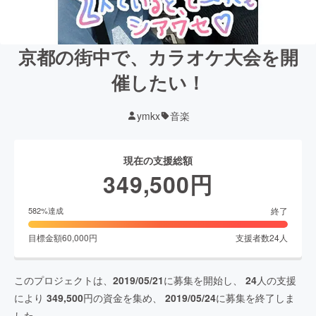
京都の街中で、カラオケ大会を開
催したい！
ymkx
音楽
現在の支援総額
349,500
円
終了
582
%達成
目標金額
60,000
円
支援者数
24
人
このプロジェクトは、
2019/05/21
に募集を開始し、
24
人の支援
により
349,500
円の資金を集め、
2019/05/24
に募集を終了しま
した