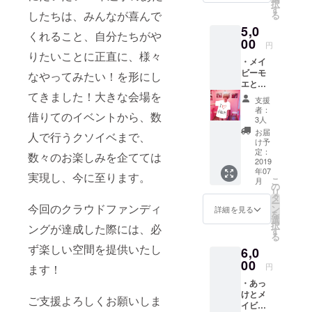
択
す
したちは、みんなが喜んで
る
5,0
くれること、自分たちがや
00
円
りたいことに正直に、様々
・メイ
ビーモ
なやってみたい！を形にし
エと
あっけ
てきました！大きな会場を
支援
のコラ
者：
借りてのイベントから、数
ボTシャ
3人
ツ ・
お届
人で行うクソイベまで、
あっけ
け予
とメイ
定：
数々のお楽しみを企てては
ビーモ
2019
年07
エから
実現し、今に至ります。
こ
月
ありが
の
リ
とコメ
タ
ー
ント付
今回のクラウドファンディ
ン
詳細を見る
を
きチェ
選
択
ングが達成した際には、必
キ！ ※T
す
る
シャツ
ず楽しい空間を提供いたし
6,0
の写真
はイ
00
円
ます！
メージ
・あっ
です、
けとメ
こんな
ご支援よろしくお願いしま
イビー
ダサく