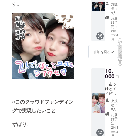
モエの
ありま
す。
支援
十八番
せん
者：
カラオ
4人
ケ音源
お届
CD-
け予
R（カラ
定：
オケ音
2019
年06
源はお
こ
月
互いの
の
リ
曲を交
タ
ー
換して
ン
詳細を見る
を
音源化
選
択
しま
す
る
す） ・
10,
あっけ
とメイ
000
円
ビーモ
・あっ
エから
けとメ
ありが
イビー
とコメ
モエの
ント付
○このクラウドファンディン
支援
コラボ
きチェ
者：
楽曲
キ！
9人
グで実現したいこと
CD-R
お届
・メイ
け予
ビーモ
ずばり、
定：
エと
2019
年08
あっけ
こ
月