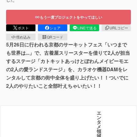
もう一度プロジェクトをやってほしい
ポスト
シェア
LINEで送る
URLコピー
埋め込み
QRコード
5月26日に行われる京都のサーキットフェス「いつまで
も世界は...」で、古着屋スリースターを借りて2人が担当
するステージ「カトキットあっけとぽわんメイビーモエ
の2人の愛ランドステージ」を、カラオケ機器DAMをレ
ンタルして京都の街中全体を盛り上げたい！！ついでに
2人のやりたいこと全部叶えちゃいたい！！
エ
ン
タ
メ
領
域