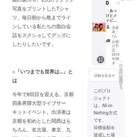
ビーモ
キ！
0
円
エの十
写真をプリントしたTシャ
八番カ
・あっ
ラオケ
けとメ
ツ、毎日朝から晩までライ
音源
イビー
CD-
モエが
ンしている私たちの面白会
支援
R（カラ
あなた
者：
話をスクショしてグッズに
オケ音
に楽曲
1人
源はお
作りま
お届
したりしたいです。
互いの
す！
け予
曲を交
（作詞
定：
換して
作曲ア
2019
年08
音源化
レンジ
こ
月
しま
込み、
の
リ
す） ・
ただし
タ
○「いつまでも世界は...」と
ー
あっけ
楽曲の
ン
詳細を見る
を
とメイ
著作権
は
選
択
ビーモ
はメイ
す
る
エから
ビーモ
このプロ
今年で8回目を迎える、京都
ありが
エが所
ジェクト
とコメ
有しま
四条界隈大型ライブサー
ント付
す） ・
は、All-or-
きチェ
あっけ
キットイベント。出演者は
Nothing方式
キ！
とメイ
ビーモ
です。
京都を初めとした関西はも
エの十
目標金額を
八番カ
ちろん、名古屋、東京、九
ラオケ
達成した場