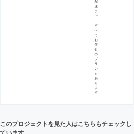
配
送
ま
で
、
す
べ
て
お
任
せ
の
プ
ラ
ン
も
あ
り
ま
す
！
このプロジェクトを見た人はこちらもチェックし
ています