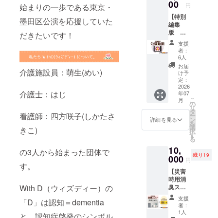
ていた
00
その
円
始まりの一歩である東京・
だきま
際、
【特別
す。(ク
「公開
墨田区公演を応援していた
編集
ラウド
可能」
版 公
ファン
とご記
だきたいです！
演動
ディン
入いた
支援
画】 今
グ支援
だけま
者：
回の公
者様特
した
6人
演の
別席) 日
ら、こ
お届
ショー
介護施設員：萌生(めい)
程：
のクラ
け予
トス
2026年
定：
ウド
トー
2026
6月14日
ファン
介護士：はじ
年07
リーな
(日) 時
ディン
こ
月
どを編
間：開
の
グ内
リ
集した
演時間
タ
で、返
看護師：四方咲子(しかたさ
ー
動画を
①13:30
ン
信を添
詳細を見る
を
ご覧い
の回ま
選
えてご
きこ)
択
ただけ
たは
す
紹介さ
る
ます。
②18:00
せてい
10,
・メー
の回の
ただき
の3人から始まった団体で
残り19
ルに動
000
どちら
ます。
円
画URL
す。
か。 (※
「公開
【災害
を添付
ご観劇
可能」
時用消
いたし
回の指
の記載
臭スプ
With D（ウィズディー）の
ます。
定をお
がない
レー＋
・詳細
願いい
場合
支援
「D」は認知＝dementia
公演特
はメー
たしま
は、掲
者：
別席ご
ルにて
す。) 場
1人
載致し
と、認知症啓発のシンボル
招待】 ◉