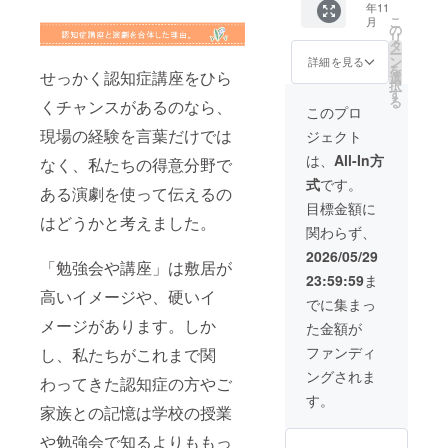
て現金
年11
時：ご
容はご
2026年
画につ
ドファ
への交
こ
月
相談の
支援者
6月
の
いて ・
ンディ
換、返
リ
上決定
様とご
14(日)
タ
メール
ングご
金は致
ー
・内
相談を
日開催
ン
に動画
詳細を見る
支援者
しかね
を
容：認
させて
せっかく認知症講座をひら
の「演
選
URLを
様用の
ます。
択
知症介
いただ
劇で観
す
添付い
座席を
ーーー
る
くチャンスがあるのなら、
護につ
き、地
る認知
たしま
このプロ
ご用意
ーーー
いてな
域性や
症の世
す。 ・
させて
ーーー
現場の経験を言葉だけでは
ジェクト
ど ・
目的に
界 東
詳細は
いただ
ー “備考
2026年
合った
京公
メール
は、
All-In方
きま
なく、私たちの得意分野で
欄”に、
10月ま
公演内
演」に
にてご
す。ご
認知症
式
です。
でに開
容にな
一名様
案内い
ある演劇を使って伝えるの
希望の
や介護
催予定
るよう
をご招
たしま
目標金額に
座席の
につい
※場所・
に台本
待させ
はどうかと考えました。
す。 ・
場所が
ての思
関わらず、
日時は
を改変
ていた
動画視
ありま
い出、
ご支援
したオ
だきま
聴期限
2026/05/29
した
ご支援
「勉強会や講座」は敷居が
者様と
リジナ
す。 日
は1ヶ月
ら“備考
いただ
23:59:59
ま
相談の
ル公演
程：
(予定)で
欄”にご
いた理
高いイメージや、硬いイ
上、決
です。
2026年
す。 ・
でに集まっ
記入く
由をお
定させ
・メー
6月14日
収録時
ださ
メージがあります。しか
聞かせ
た金額が
ていた
ルやお
(日) 時
間：80
い。(例:
いただ
だきま
電話で
間：開
分
ファンディ
階段が
し、私たちがこれまで関
けます
す。 ※
のやり
演時間
ーーー
少ない
と幸い
ングされま
ご支援
取りを
①13:30
わってきた認知症の方やご
ーーー
ところ
です。
者様の
させて
または
ーーー
す。
が良
その
交通
いただ
家族との記憶は学校の授業
②18:00
ー “備考
い、ト
際、
費・通
きま
※ ご観
欄”に、
イレに
「公開
や勉強会で知るよりももっ
信費は
す。 ・
劇回の
認知症
近い通