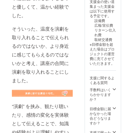
可能」
支援金の使い道
ご自身
会場
指定を
や介護
路側の
とご記
と優しくて、温かい経験で
集まった支援金
の負担
費・交
お願い
につい
席が良
入いた
は以下に使用す
となり
通費別
いたし
ての思
いな
した。
だけま
る予定です。
ます。
途いた
ます。
い出、
ど。) ・
した
設備費
※ 公序
だきま
場所：
ご支援
クラウ
ら、こ
広報/宣伝費
良俗に
す。 ・
本所地
いただ
そういった、温度を演劇を
ドファ
のクラ
リターン仕入
反する
有効期
域プラ
いた理
ンディ
ウド
れ費
内容、
限：6ヶ
取り入れることで伝えられ
ザ
由をお
ング終
ファン
取材交通費
法令に
月以内
BIGSHI
聞かせ
了後、
ディン
※目標金額を超
るのではないか、より身近
違反す
この間
P 多目
いただ
会場な
グ内
えた場合はプロ
る内容
にご相
的ホー
けます
ど詳細
で、返
ジェクトの運営
に感じてもらえるのではな
などは
談の
ル ・ク
と幸い
情報を
信を添
費に充てさせて
お受け
上、企
ラウド
です。
メール
いかと考え、講座の合間に
えてご
いただきます。
できま
画運営
ファン
その
にてご
紹介さ
せん。 ◉
させて
ディン
際、
演劇を取り入れることにし
案内い
せてい
クレ
いただ
グご支
「公開
たしま
ただき
支援に関するよ
ジット
か予定
援者様
ました。
可能」
す。お
ます。
くある質問
掲載 公
です。 ◉
用の座
とご記
送りす
「公開
演動画
クレ
席をご
手数料はいく
入いた
るメー
可能」
にクレ
ジット
用意さ
らかかります
だけま
ルを当
の記載
ジット
掲載 公
せてい
か？
した
日受付
がない
を記載
演特典
ただき
ら、こ
時にご
“演劇” を挟み、観たり聴い
場合
させて
動画の
ます。
目標金額に届
のクラ
提示い
は、掲
いただ
エンド
ご希望
かなかった場
ウド
ただ
たり、感情の変化を実体験
載致し
きま
ロール
の座席
合どうなりま
ファン
き、ご
ませ
す。 ・
にクレ
の場所
として伝えることで、知識
すか？
ディン
本人様
ん。ご
クレ
ジット
があり
グ内
確認を
安心く
ジット
を記載
や経験がより理解しやすい
ました
支援で困った
で、返
いたし