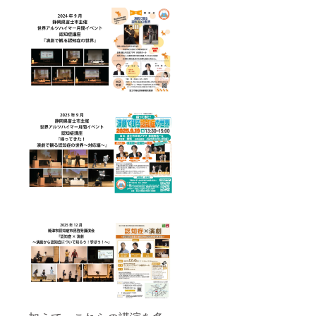
動画を
その
ご覧い
際、
ただけ
「公開
ます。
可能」
・メー
とご記
ルに動
入いた
画URL
だけま
を添付
した
いたし
ら、こ
ます。
のクラ
・詳細
ウド
はメー
ファン
ルにて
ディン
ご案内
グ内
いたし
で、返
ます。
信を添
・動画
えてご
視聴期
紹介さ
限：1ヶ
せてい
月 ・収
ただき
録時
ます。
間：80
「公開
分(予定)
可能」
ーーー
の記載
ーーー
がない
ーーー
場合
ー “備考
は、掲
欄”に、
載致し