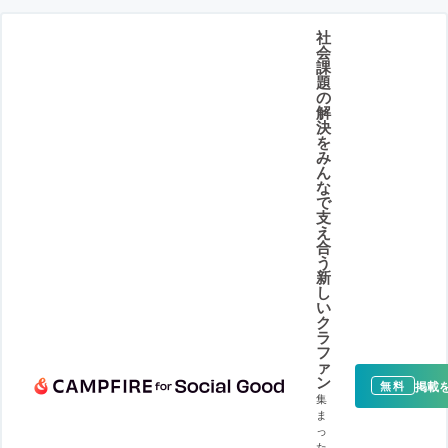
社
会
課
題
の
解
決
を
み
ん
な
で
支
え
合
う
新
し
い
ク
ラ
フ
ァ
ン
掲載
無料
集
ま
っ
た