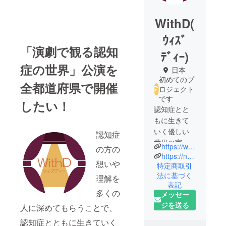
WithD(
ｳｨｽﾞ
「演劇で観る認知
ﾃﾞｨｰ)
症の世界」公演を
日本
初めてのプ
全都道府県で開催
ロジェクト
です
したい！
認知症とと
もに生きて
いく優しい
認知症
世界の実現
https://www.instagram.com/withd921?igsh=MXZoN2tqYTRhbXVsOA%3D%3D&utm_source=qr
の方の
したいとい
https://note.com/deft_carp2475/n/n306fe959734f?sub_rt=share_b
想いや
う願いか
特定商取引
法に基づく
ら、看護
理解を
表記
師・介護士
多くの
メッセー
といった医
ジを送る
人に深めてもらうことで、
療従事者と
いう２つの
認知症とともに生きていく