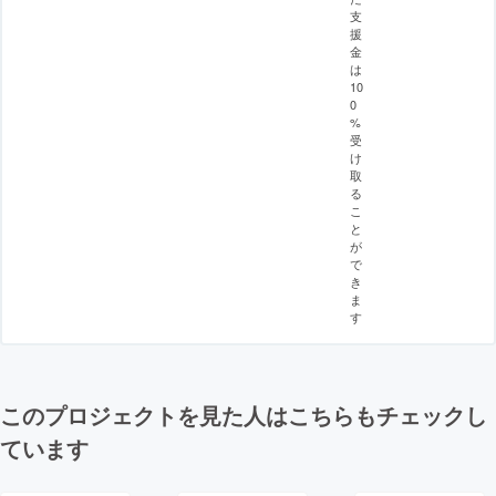
支
援
金
は
10
0
%
受
け
取
る
こ
と
が
で
き
ま
す
このプロジェクトを見た人はこちらもチェックし
ています