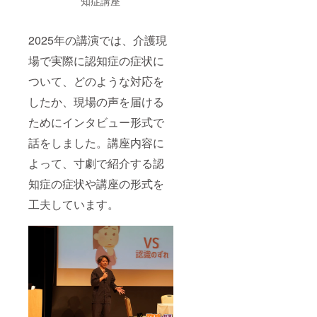
知症講座
で、返
信を添
えてご
2025年の講演では、介護現
紹介さ
せてい
場で実際に認知症の症状に
ただき
ます。
ついて、どのような対応を
「公開
可能」
したか、現場の声を届ける
の記載
がない
ためにインタビュー形式で
場合
話をしました。講座内容に
は、掲
載致し
よって、寸劇で紹介する認
ませ
ん。ご
知症の症状や講座の形式を
安心く
ださ
工夫しています。
い。