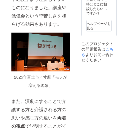
ださ
に掲載
させて
ら“備考
時はどこに相
信を添
ます。
い。
ものになりました。講座や
するお
いただ
欄”にご
談したらいい
えてご
・支援
名前
きま
記入く
ですか？
紹介さ
者様の
勉強会という堅苦しさを和
を“備考
す。 ・
ださ
せてい
交通費
欄”にご
クレ
い。(例:
ただき
や滞在
らげる効果もあります。
ヘルプページを
記入下
ジット
階段が
ます。
費は各
見る
さい。
に掲載
少ない
「公開
自でご
((必須))
するお
ところ
可能」
負担く
・掲載
名前
が良
の記載
ださ
このプロジェクト
方法：
を“備考
い、ト
がない
い。 ・
の問題報告は
文字(文
欄”にご
こち
イレに
場合
当日い
字数30
記入下
近い通
ら
よりお問い合わ
は、掲
らっ
字以
さい。
路側の
載致し
せください
しゃら
内)。 ・
((必須))
席が良
ませ
なかっ
掲載場
・掲載
いな
ん。ご
た場合
所：公
方法：
ど。) ・
安心く
を含め
演動画
文字の
クラウ
2025年富士市／寸劇「モノが
ださ
て現金
のエン
み(30文
ドファ
い。
への交
増える現象」
ドロー
字以内)
ンディ
換、返
ル ◉ 公
・掲載
ング終
金は致
演特別
場所：
了後、
しかね
席ご招
公演動
会場な
また、演劇にすることで介
ます。
待 2026
画エン
ど詳細
ーーー
年6月
ドロー
情報を
護する方と介護される方の
ーーー
14(日)
ル ◉特別
メール
ーーー
思いや感じ方の違いを
両者
日開催
編集版
でご案
ーー “備
の「演
公演動
内いた
考
の視点
で説明することがで
劇で観
画につ
しま
欄”に、