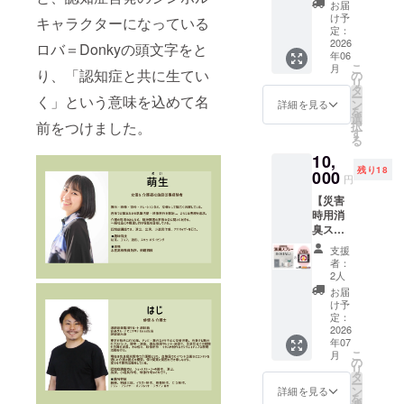
ご案内
所：
ませ
お届
災害時
いたし
「本所
け予
ん。ご
キャラクターになっている
用消臭
ます。
定：
地域プ
安心く
スプ
2026
・動画
ラザ
ロバ＝Donkyの頭文字をと
ださ
年06
レーに
視聴期
BIGSHI
い。
こ
月
ついて
り、「認知症と共に生てい
限は1ヶ
の
P 多目
リ
災害時
月で
タ
的ホー
ー
く」という意味を込めて名
や介護
す。 ・
ン
ル」
詳細を見る
を
現場で
収録時
選
ーーー
択
前をつけました。
入浴で
間：80
す
ーーー
る
きない
分(予定)
ーーー
10,
状況に
ーーー
ー ・ク
残り18
ある方
000
ーーー
ラウド
円
に是非
ーーー
ファン
【災害
使用し
ー “備考
ディン
時用消
ていた
欄”に、
グご支
臭スプ
だきた
認知症
援者様
レー＋
い、体
や介護
用の座
支援
特別編
に優し
につい
席をご
者：
集版公
い抗
ての思
2人
用意さ
演動
菌・抗
い出、
せてい
お届
画】 災
ウイル
ご支援
け予
ただき
害時用
ス・消
定：
いただ
ます。
消臭ス
2026
臭ミス
いた理
ご希望
年07
プレー
トで
由をお
の座席
こ
月
と今回
す。 ・
の
聞かせ
の場所
リ
の公演
個数/1
タ
いただ
があり
ー
の
個 ・発
ン
けます
詳細を見る
ました
を
ショー
送/7月