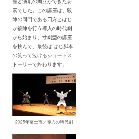
座と演劇の両立ができた要
たしま
ての思
て現金
で、返
す。) 場
い出、
への交
素でした。この講座は、殺
信を添
所：
ご支援
換、返
えてご
「本所
いただ
陣の同門である四方とはじ
金は致
紹介さ
地域プ
いた理
しかね
せてい
が殺陣を行う導入の時代劇
ラザ
由をお
ます。 ◉
ただき
BIGSHI
聞かせ
特別編
ます。
から始まり、寸劇型の講座
P 多目
いただ
集版
「公開
的ホー
けます
公演動
可能」
を挟んで、最後は はじ脚本
ル」 ・
と幸い
画 今回
の記載
ご希望
です。
の公演
の笑って泣けるショートス
がない
の座席
その
の
場合
の場所
際、
ショー
トーリーで終わります。
は、掲
があり
「公開
トス
載致し
ました
可能」
トー
ませ
ら“備考
とご記
リーな
ん。ご
欄”にご
入いた
どを編
安心く
記入く
だけま
集した
ださ
ださ
した
動画を
い。
い。(例:
ら、こ
ご覧い
階段が
のクラ
ただけ
少ない
ウド
ます。
ところ
ファン
・メー
が良
ディン
ルに動
2025年富士市／導入の時代劇
い、ト
グ内
画URL
イレに
で、返
を添付
近い通
信を添
いたし
路側の
えてご
ます。