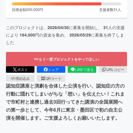
目標金額
200,000
円
支援者数
31
人
このプロジェクトは、
2026/04/30
に募集を開始し、
31
人の支援
により
164,000
円の資金を集め、
2026/05/29
に募集を終了しま
した
もう一度プロジェクトをやってほしい
ポスト
シェア
LINEで送る
URLコピー
埋め込み
QRコード
認知症講座と演劇を合体した公演を行い、認知症の方の
行動に隠れてしまいがちな「想い」を伝えたい！これま
で市町村と連携し過去3回行ってきた講演の全国展開へ
の第一歩として、今年6月に東京・墨田区で初の自主公
演を開催します。ご支援よろしくお願いいたします。