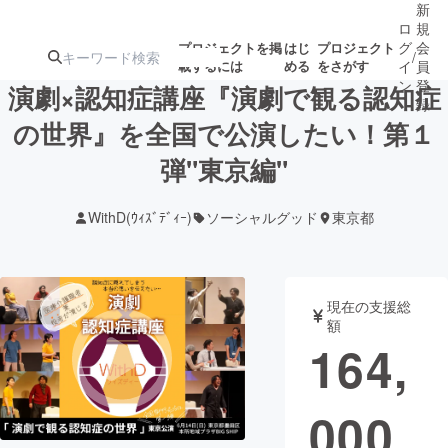
新
ロ
規
グ
会
プロジェクトを掲
はじ
プロジェクト
/
載するには
める
をさがす
イ
員
ン
登
演劇×認知症講座『演劇で観る認知症
録
の世界』を全国で公演したい！第１
弾"東京編"
人気のプロ
注目のリ
注目の新着プロ
募集終了が近いプ
もうすぐ公開
ジェクト
ターン
ジェクト
ロジェクト
されます
WithD(ｳｨｽﾞﾃﾞｨｰ)
ソーシャルグッド
東京都
アート・写真
音楽
現在の支援総
テクノロジー・ガジェット
ゲーム・サ
額
164,
映像・映画
書籍・雑誌
000
ビジネス・起業
チャレンジ