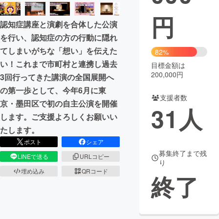
円
まちづくり・地域活性化
認知症講座と演劇を合体した公演
を行い、認知症の方の行動に隠れ
CAMPFIRE for Social Good
CAMPFIRE Creation
てしまいがちな「想い」を伝えた
82%
CAMPFIREふるさと納税
machi-ya
コミュニティ
い！これまで市町村と連携し過去
目標金額は
200,000円
3回行ってきた講演の全国展開へ
の第一歩として、今年6月に東
支援者数
京・墨田区で初の自主公演を開催
31
人
します。ご支援よろしくお願いい
たします。
ポスト
シェア
募集終了まで残
LINEで送る
URLコピー
り
埋め込み
QRコード
終了