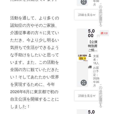
と、演劇を
年06
セージ
こ
月
を送ら
取り入れた
の
リ
せてい
タ
講座を実施
ー
ただき
ン
詳細を見る
を
していま
活動を通して、より多くの
ます。
選
択
お届け
す
す。
認知症の方やそのご家族、
る
方法：
5,0
メール
介護従事者の方々に見てい
残り2
ーーー
00
円
ーーー
ただき、今より少し明るい
【公演
ーーー
特別席
ーー “備
気持ちで生活ができるよう
ご招
考
待】
な手助けをしたいと思って
欄”に、
支援
2026年
認知症
者：
います。また、この活動を
6月
や介護
18人
14(日)
につい
お届
全国の方に観ていただきた
日開催
ての思
け予
の「演
い出、
定：
い！そしてあたたかい世界
劇で観
2026
ご支援
年06
る認知
いただ
を実現するために、今年
こ
月
症の世
いた理
の
リ
界 東
2026年6月に東京都で初の
由をお
タ
ー
京公
聞かせ
ン
詳細を見る
を
自主公演を開催することに
演」に
いただ
選
択
一名様
けます
す
る
しました！
をご招
と幸い
5,0
待させ
です。