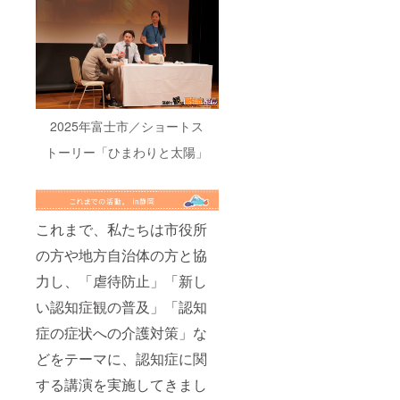
席が良
紹介さ
・詳細
いな
せてい
はメー
ど。) ・
ただき
ルにて
会場な
ます。
ご案内
ど詳細
「公開
いたし
情報を
可能」
ます。
メール
の記載
・動画
にてご
がない
視聴期
案内い
場合
限：1ヶ
2025年富士市／ショートス
たしま
は、掲
月 ・収
トーリー「ひまわりと太陽」
す。お
載致し
録時
送りす
ませ
間：80
るメー
ん。ご
分(予定)
ルを当
安心く
◉災害時
日受付
ださ
用消臭
時にご
い。
スプ
これまで、私たちは市役所
提示い
レー 災
ただ
の方や地方自治体の方と協
害時用
き、ご
消臭ス
力し、「虐待防止」「新し
本人様
プ
確認を
レー：1
い認知症観の普及」「認知
いたし
個 お届
ます。
け時
症の症状への介護対策」な
・支援
期：
者様の
2026年
どをテーマに、認知症に関
交通費
7月予定
や滞在
お届け
する講演を実施してきまし
費は各
方法：