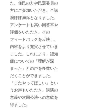
た。住民の方や民選委員の
自でご
ご支援
負担く
時のご
方にご参加いただき、全講
ださ
住所に
い。 ・
郵送
演ほぼ満席となりました。
当日ご
https://
来場な
www.pq
アンケートも高い回答率や
さらな
-
かった
techno.
評価をいただき、その
場合を
co.jp
含めて
フィードバックを反映し、
ーーー
現金へ
ーーー
内容をより充実させていき
の交
ーーー
換、返
“備考
ました。これにより、認知
金は致
欄”に、
しかね
認知症
症についての「理解が深
ます。 ◉
や介護
特別編
につい
まった」との声を多数いた
集版
ての思
公演動
だくことができました。
い出、
画 今回
ご支援
「またやってほしい」とい
の公演
いただ
の
いた理
うお声もいただき、講演の
ショー
由をお
トス
聞かせ
意義や次回公演への意欲を
トー
いただ
リーな
けます
得ました。
どを編
と幸い
集した
です。