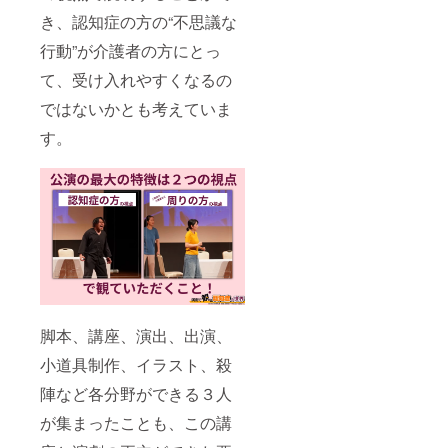
る認知
いて ・
す。お
認知症
き、認知症の方の“不思議な
症の世
メール
送りす
や介護
界 東
に動画
るメー
につい
行動”が介護者の方にとっ
京公
URLを
ルを当
ての思
演」に
添付い
日受付
て、受け入れやすくなるの
い出、
一名様
たしま
時にご
ご支援
をご招
す。 ・
ではないかとも考えていま
提示い
いただ
待させ
詳細は
ただ
いた理
す。
ていた
メール
き、ご
由をお
だきま
にてご
本人様
聞かせ
す。 日
案内い
確認を
いただ
程：
たしま
いたし
けます
2026年
す。 ・
ます。
と幸い
6月14日
動画視
・支援
です。
(日) 時
聴期
者様の
その
間：開
限：1ヶ
交通費
際、
演時間
月 ・収
や滞在
「公開
①13:30
録時
費は各
可能」
の回ま
間：80
自でご
とご記
たは
分(予定)
負担く
入いた
②18:00
ーーー
ださ
脚本、講座、演出、出演、
だけま
の回の
ーーー
い。 ・
した
どちら
ーーー
小道具制作、イラスト、殺
当日い
ら、こ
か。 (※
ー “備考
らっ
のクラ
陣など各分野ができる３人
ご観劇
欄”に、
しゃら
ウド
回の指
認知症
なかっ
ファン
が集まったことも、この講
定をお
や介護
た場合
ディン
願いい
につい
を含め
グ内