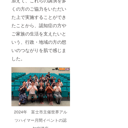
加えて、これらの講演を多
認知症
ませ
や介護
ん。ご
くの方のご協力をいただい
につい
安心く
た上で実施することができ
ての思
ださ
い出、
い。
たことから、認知症の方や
ご支援
いただ
ご家族の生活を支えたいと
いた理
由をお
いう、行政・地域の方の想
聞かせ
いただ
いのつながりを肌で感じま
けます
と幸い
した。
です。
その
際、
「公開
可能」
とご記
入いた
だけま
した
ら、こ
のクラ
2024年 富士市主催世界アル
ウド
ファン
ツハイマー月間イベントの認
ディン
グ内