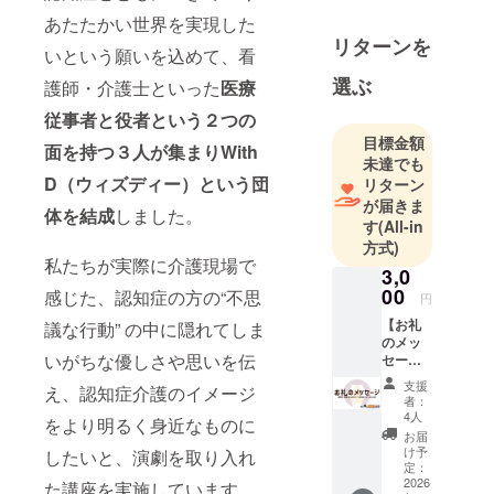
面を持つ３
あたたかい世界を実現した
人が集まり
リターンを
いという願いを込めて、看
With
選ぶ
D（ウィズ
護師・介護士といった
医療
ディー）と
従事者と役者という２つの
いう団体を
目標金額
面を持つ３人が集まりWith
結成しまし
未達でも
た。
D（ウィズディー）という団
リターン
が届きま
認知症の方
体を結成
しました。
す
(All-in
の“不思議な
方式)
行動” の中に
私たちが実際に介護現場で
3,0
隠れてしま
00
感じた、認知症の方の“不思
円
いがちな優
【お礼
しさや思い
議な行動” の中に隠れてしま
のメッ
を伝え、認
いがちな優しさや思いを伝
セー
知症介護の
ジ】 感
支援
え、認知症介護のイメージ
謝の気
イメージを
者：
持ちを
4人
より明るく
をより明るく身近なものに
込め
お届
身近なもの
て、お
け予
したいと、演劇を取り入れ
礼の
定：
にしたい
メッ
2026
た講座を実施しています。