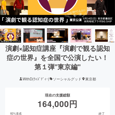
演劇×認知症講座『演劇で観る認知
症の世界』を全国で公演したい！
第１弾"東京編"
WithD(ｳｨｽﾞﾃﾞｨｰ)
ソーシャルグッド
東京都
現在の支援総額
164,000
円
終了
82
%達成