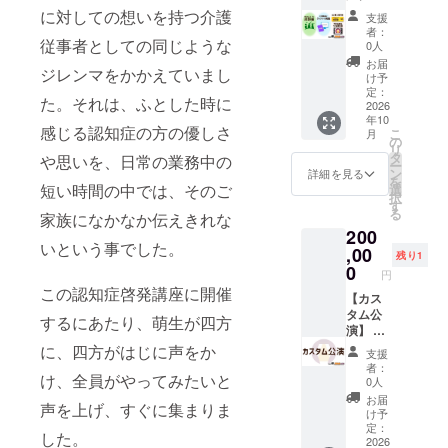
は、掲
す。お
公演動
ていた
い、体
に対しての想いを持つ介護
ディン
載致し
支援
送りす
画への
だきま
に優し
グ支援
者：
ませ
るメー
クレ
従事者としての同じような
す。 ・
い抗
0人
者様特
ん。ご
ルを当
ジット
クレ
菌・抗
別席) 日
お届
安心く
日受付
ジレンマをかかえていまし
掲載＋
ジット
ウイル
け予
程：
ださ
時にご
公演特
に掲載
定：
ス・消
2026年
い。
提示い
た。それは、ふとした時に
別席ご
2026
するお
臭ミス
6月14日
ただ
年10
招待＋
名前
トで
(日) 時
感じる認知症の方の優しさ
き、ご
こ
月
特別編
を“備考
の
す。 ・
間：開
本人様
リ
集版公
欄”にご
タ
個数/1
や思いを、日常の業務中の
演時間
確認を
ー
演動
記入下
ン
個 ・発
詳細を見る
①13:30
いたし
を
画】 ◉座
さい。
短い時間の中では、そのご
選
送/7月
または
ます。
択
談会
((必須))
す
中に発
②18:00
・支援
る
家族になかなか伝えきれな
WithD
・掲載
送予定
(※ ご観
者様の
200
の3名と
方法：
・お申
劇回の
交通費
いという事でした。
の座談
,00
文字。
し込み
指定を
残り1
や滞在
会にご
30文字
0
時のご
お願い
円
費は各
参加い
以内。
住所に
いたし
この認知症啓発講座に開催
自でご
ただけ
【カス
・掲載
発送さ
ます。)
負担く
ます。
タム公
場所：
せてい
場所：
するにあたり、萌生が四方
ださ
・場
演】 ご
公演動
ただき
「本所
い。 ・
所：東
支援者
画のエ
に、四方がはじに声をか
ます。
地域プ
支援
当日い
京都内
様の街
ンド
ーーー
ラザ
者：
らっ
または
や企業
け、全員がやってみたいと
ロー
ーーー
0人
BIGSHI
しゃら
zoom
で1回公
ル。 ◉
ーーー
P 多目
お届
なかっ
声を上げ、すぐに集まりま
・時
演を行
公演特
ー ◉特別
け予
的ホー
た場合
間：45
いま
別席ご
定：
編集版
ル」 ・
を含め
した。
分 ・日
す。内
2026
招待
公演動
クラウ