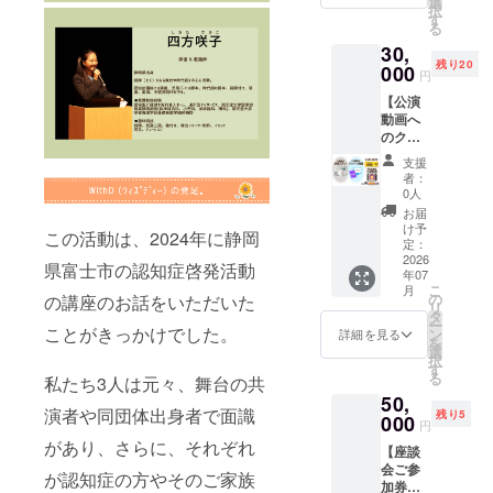
選
と幸い
ら“備考
択
トス
中に発
す
です。
欄”にご
る
トー
送予定
その
記入く
30,
リーな
・お申
際、
ださ
残り20
どを編
000
し込み
「公開
い。(例:
円
集した
時のご
可能」
階段が
【公演
動画を
住所に
とご記
少ない
動画へ
お届け
発送さ
入いた
ところ
のクレ
しま
せてい
だけま
が良
ジット
す。
ただき
した
い、ト
支援
掲載＋
ーーー
ます。 ◉
ら、こ
者：
イレに
公演特
ーーー
公演特
0人
のクラ
近い通
別席ご
ーーー
別席ご
ウド
お届
路側の
招待＋
ー ◉災害
招待
け予
ファン
席が良
この活動は、2024年に静岡
災害時
時用消
定：
「演劇
ディン
いな
用消臭
2026
臭スプ
で観る
グ内
県富士市の認知症啓発活動
ど。) ・
年07
スプ
レーに
認知症
で、返
クラウ
こ
月
レー＋
ついて
の
の世
の講座のお話をいただいた
信を添
ドファ
リ
特別編
災害時
タ
界 東
えてご
ンディ
ー
集版公
ことがきっかけでした。
や介護
ン
京公
詳細を見る
紹介さ
ング終
を
演動
現場で
選
演」に
せてい
了後、
択
画】 ◉ク
入浴で
す
一名様
ただき
会場な
る
私たち3人は元々、舞台の共
レジッ
きない
をご招
ます。
ど詳細
50,
ト掲載
状況に
待させ
「公開
情報を
演者や同団体出身者で面識
残り5
公演動
000
ある方
ていた
可能」
円
メール
画にク
に是非
だきま
の記載
にてご
があり、さらに、それぞれ
【座談
レジッ
使用し
す。(ク
がない
案内い
会ご参
トを記
ていた
ラウド
が認知症の方やそのご家族
場合
たしま
加券＋
載させ
だきた
ファン