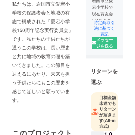
岩国市立愛
私たちは、岩国市立愛宕小
宕小学校で
学校の保護者会と地域の有
現在育友会
(PTA)会長を
志で構成された「愛宕小学
特定商取引
させて頂い
法に基づく
校150周年記念実行委員会」
ておりま
表記
です。私たちの子供たちが
メッセー
す。
ジを送る
子供達と節
通うこの学校は、長い歴史
目の150周年
と共に地域の教育の礎を築
の式典を盛
いてきました。この節目を
り上げたい
リターンを
と考えてお
迎えるにあたり、未来を担
りますの
選ぶ
う子供たちにもこの歴史を
で、ご支援
感じてほしいと願っていま
ご協力よろ
目標金額
す。
しくお願い
未達でも
申し上げま
リターン
す！！
が届きま
す
(All-in
方式)
このプロジェクト
1,0