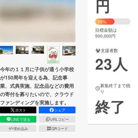
円
まちづくり・地域活性化
55%
目標金額は
CAMPFIRE for Social Good
CAMPFIRE Creation
500,000円
CAMPFIREふるさと納税
machi-ya
コミュニティ
支援者数
23
人
今年の１１月に子供が通う小学校
が150周年を迎える為、記念事
募集終了まで残
業、式典実施、記念品などの費用
り
の寄付を募りたいので、クラウド
終了
ファンディングを実施します。
ポスト
シェア
LINEで送る
URLコピー
埋め込み
QRコード