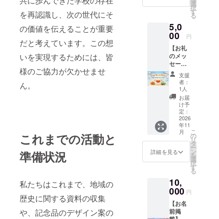
共に歩んできた学校の存在
・掲載
選
択
方法：
す
を再認識し、次の世代にそ
る
文字の
5,0
み、ロ
の価値を伝えることが重要
ゴ／バ
00
円
ナーの
だと考えています。この想
【お礼
掲載は
いを実現するためには、皆
のメッ
不可 ・
セー
掲載サ
様のご協力が欠かせませ
ジ】 感
イズ：
支援
謝の気
小 ・支
者：
ん。
持ちを
援時、
1人
込め
必ず備
お届
て、お
考欄に
け予
礼の
希望さ
定：
メッ
2026
れるお
年11
セージ
名前を
こ
月
をお送
これまでの活動と
ご記入
の
リ
りしま
くださ
タ
ー
す。 ※
い。 ・
ン
詳細を見る
準備状況
を
こちら
記念冊
選
択
は、
子を発
す
る
1000円
送させ
10,
のリ
て頂き
私たちはこれまで、地域の
ターン
000
ます。
円
と同内
歴史に関する資料の収集
【お名
容にな
や、記念品のデザイン案の
前掲
りま