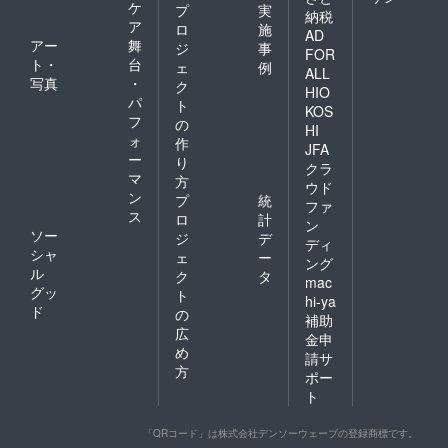
ケ
プ
実
納税
ア
ロ
施
AD
アー
舞
ジ
事
FOR
ト・
台
ェ
例
ALL
写真
・
ク
HIO
パ
ト
KOS
フ
の
HI
ォ
作
JFA
ー
り
クラ
マ
方
ウド
ン
プ
統
ファ
ス
ロ
計
ン
ソー
ジ
デ
ディ
シャ
ェ
ー
ング
ル
ク
タ
mac
グッ
ト
hi-ya
ド
の
補助
広
金申
め
請サ
方
ポー
ト
「QRコード」は株式会社デンソーウェーブの登録商標です。