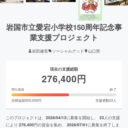
岩国市立愛宕小学校150周年記念事
業支援プロジェクト
岩田健吾
ソーシャルグッド
山口県
現在の支援総額
276,400
円
終了
55
%達成
目標金額
500,000
円
支援者数
23
人
このプロジェクトは、
2026/04/13
に募集を開始し、
23
人の支援
により
276,400
円の資金を集め、
2026/07/01
に募集を終了しま