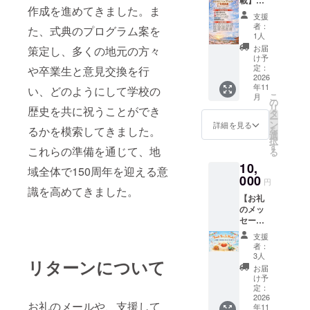
載】
す。
作成を進めてきました。ま
150周年
支援
記念紙
者：
た、式典のプログラム案を
に、支
1人
援者様
お届
策定し、多くの地元の方々
(企業名)
け予
のお名
定：
や卒業生と意見交換を行
前
2026
年11
（ニッ
い、どのようにして学校の
こ
月
クネー
の
リ
歴史を共に祝うことができ
ム）を
タ
ー
掲載し
ン
詳細を見る
るかを模索してきました。
を
ます。
選
択
・掲載
す
これらの準備を通じて、地
る
方法：
10,
文字、
域全体で150周年を迎える意
ロゴ／
000
円
バナー
識を高めてきました。
【お礼
の掲載
のメッ
可能 ・
セー
掲載サ
ジ】 感
イズ：
支援
謝の気
中 ・支
者：
持ちを
援時、
3人
リターンについて
込め
必ず備
お届
て、お
考欄に
け予
礼の
希望さ
定：
メッ
2026
れるお
お礼のメールや、支援して
年11
セージ