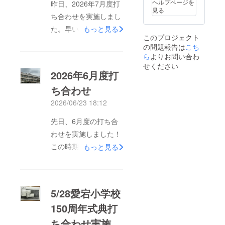
ヘルプページを
昨日、2026年7月度打
見る
ち合わせを実施しまし
た。早いもので、もう
もっと見る
このプロジェクト
式典まで半年も切り、
の問題報告は
こち
イベントや記念行事、
ら
よりお問い合わ
せください
記念グッズなど煮詰
2026年6月度打
まってきました！募金
ち合わせ
もお陰様でもう少しで
2026/06/23 18:12
目標達成となりまし
た。子供達の発想で、
先日、6月度の打ち合
楽しい企画がどんどん
わせを実施しました！
出てきます、引き続き
この時期になると、催
もっと見る
形になるように頑張っ
し物や記念品、記念事
ていきたいと思います
業もだいぶ固まってき
⭐︎
て、いよいよという感
5/28愛宕小学校
じがしてきました。愛
150周年式典打
宕小の卒業生の有名人
ち合わせ実施
の方に協力を仰いだり