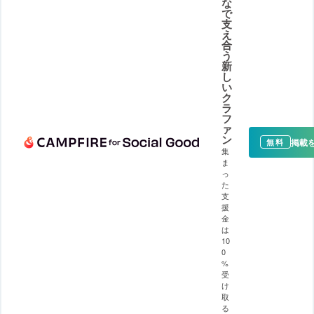
な
で
支
え
合
う
新
し
い
ク
ラ
フ
ァ
ン
掲載
無料
集
ま
っ
た
支
援
金
は
10
0
%
受
け
取
る