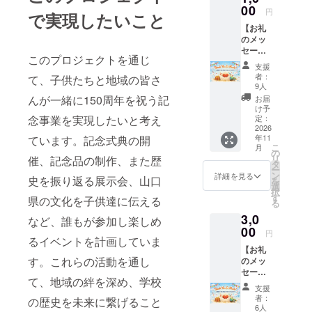
00
円
で実現したいこと
【お礼
のメッ
セー
このプロジェクトを通じ
ジ】 感
支援
謝の気
者：
て、子供たちと地域の皆さ
持ちを
9人
込め
んが一緒に150周年を祝う記
お届
て、お
け予
礼の
念事業を実現したいと考え
定：
メッ
2026
年11
ています。記念式典の開
セージ
こ
月
をお送
の
リ
催、記念品の制作、また歴
りしま
タ
ー
す。
ン
詳細を見る
史を振り返る展示会、山口
を
選
択
す
県の文化を子供達に伝える
る
3,0
など、誰もが参加し楽しめ
00
円
るイベントを計画していま
【お礼
す。これらの活動を通し
のメッ
セー
て、地域の絆を深め、学校
ジ】 感
支援
謝の気
者：
の歴史を未来に繋げること
持ちを
6人