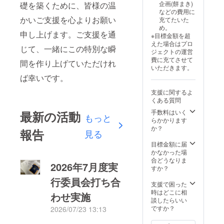
企画(餅まき)
礎を築くために、皆様の温
などの費用に
かいご支援を心よりお願い
充てたいた
め。
申し上げます。ご支援を通
※目標金額を超
えた場合はプロ
じて、一緒にこの特別な瞬
ジェクトの運営
費に充てさせて
間を作り上げていただけれ
いただきます。
ば幸いです。
支援に関するよ
くある質問
手数料はいく
最新の活動
もっと
らかかります
か？
報告
見る
目標金額に届
かなかった場
合どうなりま
2026年7月度実
すか？
行委員会打ち合
支援で困った
時はどこに相
わせ実施
談したらいい
ですか？
2026/07/23 13:13