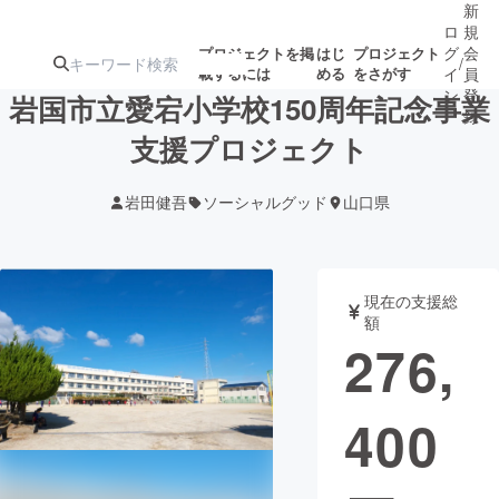
新
ロ
規
グ
会
プロジェクトを掲
はじ
プロジェクト
/
載するには
める
をさがす
イ
員
ン
登
岩国市立愛宕小学校150周年記念事業
録
支援プロジェクト
人気のプロ
注目のリ
注目の新着プロ
募集終了が近いプ
もうすぐ公開
岩田健吾
ソーシャルグッド
山口県
ジェクト
ターン
ジェクト
ロジェクト
されます
アート・写真
音楽
現在の支援総
額
276,
テクノロジー・ガジェット
ゲーム・サ
400
映像・映画
書籍・雑誌
ビジネス・起業
チャレンジ