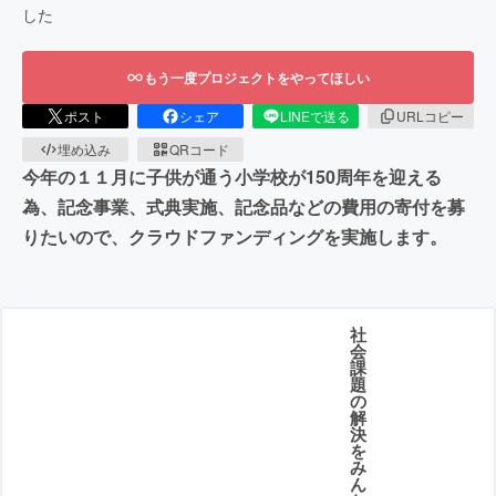
した
もう一度プロジェクトをやってほしい
ポスト
シェア
LINEで送る
URLコピー
埋め込み
QRコード
今年の１１月に子供が通う小学校が150周年を迎える
為、記念事業、式典実施、記念品などの費用の寄付を募
りたいので、クラウドファンディングを実施します。
社
会
課
題
の
解
決
を
み
ん