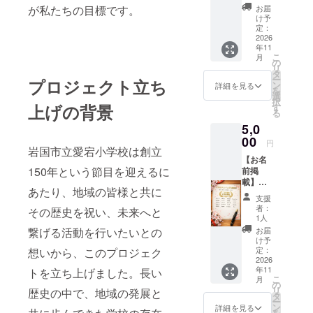
込め
が私たちの目標です。
お届
て、お
け予
礼の
定：
メッ
2026
年11
セージ
こ
月
をお送
の
リ
りしま
タ
ー
プロジェクト立ち
す。 ※
ン
詳細を見る
を
こちら
選
択
は、
上げの背景
す
る
1000円
5,0
のリ
ターン
00
円
岩国市立愛宕小学校は創立
と同内
【お名
容にな
150年という節目を迎えるに
前掲
りま
載】
す。
あたり、地域の皆様と共に
150周年
支援
記念冊
者：
その歴史を祝い、未来へと
子に、
1人
支援者
繋げる活動を行いたいとの
お届
様のお
け予
名前
定：
想いから、このプロジェク
（ニッ
2026
年11
トを立ち上げました。長い
クネー
こ
月
ム）を
の
リ
歴史の中で、地域の発展と
掲載し
タ
ー
ます。
ン
詳細を見る
を