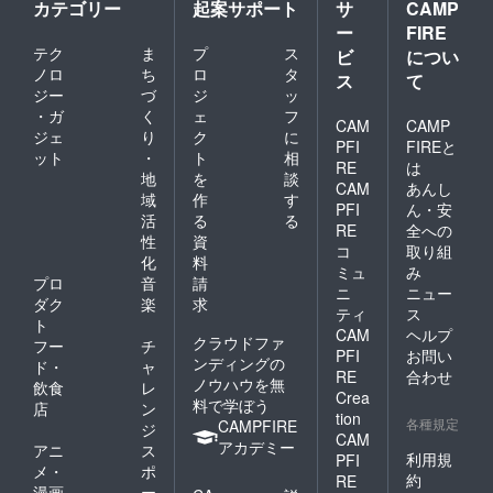
カテゴリー
起案サポート
サ
CAMP
ー
FIRE
テク
ま
プ
ス
ビ
につい
ノロ
ち
ロ
タ
ス
て
ジー
づ
ジ
ッ
・ガ
く
ェ
フ
CAM
CAMP
ジェ
り
ク
に
PFI
FIREと
ット
・
ト
相
RE
は
地
を
談
CAM
あんし
域
作
す
PFI
ん・安
活
る
る
RE
全への
性
資
コ
取り組
化
料
ミュ
み
プロ
音
請
ニ
ニュー
ダク
楽
求
ティ
ス
ト
CAM
ヘルプ
クラウドファ
フー
チ
PFI
お問い
ンディングの
ド・
ャ
RE
合わせ
ノウハウを無
飲食
レ
Crea
料で学ぼう
店
ン
tion
各種規定
CAMPFIRE
ジ
CAM
アカデミー
アニ
ス
利用規
PFI
メ・
ポ
約
RE
漫画
ー