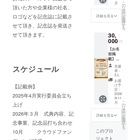
名前を
こ
月
をお送
ご記入
の
頂いた方や企業様の社名、
リ
りしま
くださ
タ
ー
す。 ※
い。 ・
ン
ロゴなどを記念誌に記載さ
詳細を見る
を
こちら
記念冊
選
択
は、
せて頂き、記念誌を発送さ
子を発
す
る
1000円
送させ
せて頂きます。
30,
のリ
て頂き
ターン
000
ます。
円
と同内
【お名
容にな
前掲
りま
載】
す。
150周年
スケジュール
支援
記念紙
者：
に、支
5人
援者様
お届
(企業名)
け予
【記載例】
のお名
定：
前
2026
2025年4月実行委員会立ち
年11
（ニッ
こ
月
上げ
クネー
の
リ
ム）を
タ
ー
2026年３月 式典内容、記
掲載し
ン
詳細を見る
を
ます。
選
念事業、記念品打ち合わせ
択
・掲載
す
る
方法：
このプロ
10月 クラウドファン
文字、
ジェクト
ロゴ／