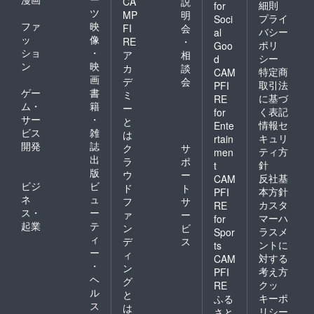
CA
説
細則
for
ツ
MP
明
プライ
Soci
ファ
映
FI
会
バシー
al
ッ
像
RE
・
ポリ
Goo
ショ
・
ア
相
シー
d
ン
映
カ
談
特定商
CAM
画
デ
会
取引法
PFI
ゲー
書
ミ
に基づ
RE
ム・
籍
ー
く表記
for
サー
・
と
情報セ
Ente
ビス
雑
は
キュリ
rtain
開発
誌
ク
サ
ティ方
men
出
ラ
ポ
針
t
版
ウ
ー
反社基
CAM
ビジ
ビ
ド
ト
本方針
PFI
ネ
ュ
フ
サ
カスタ
RE
ス・
ー
ァ
ー
マーハ
for
起業
テ
ン
ビ
ラスメ
Spor
ィ
デ
ス
ントに
ts
ー
ィ
対する
CAM
・
ン
考え方
PFI
ヘ
グ
クッ
RE
ル
と
キーポ
ふる
ス
は
リシー
さと