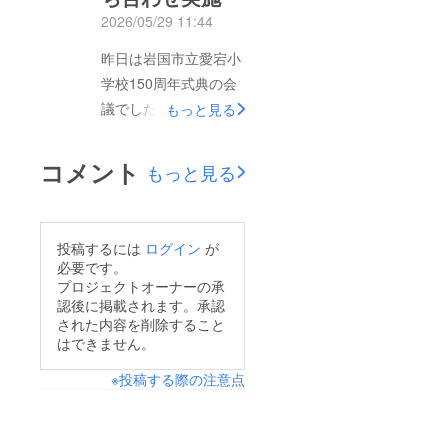
と、中々趣向を凝らし
2026/05/29 11:44
た記念事業になりそう
昨日は岩国市立愛宕小
です⭐︎クラファンは残
学校150周年式典の会
り1週間となりました
議でした！皆さんお仕
もっと見る
が、引き続き頑張って
事終わりに集まっても
参りたいと思いますの
らい、子供達の意見や
コメント
で、応援のほど、よろ
もっと見る
寄付の進捗状況など打
しくお願い申し上げま
ち合わせをしました。
す！！
皆さん子供達のために
投稿するには
ログイン
が
より良い企画にしよう
必要です。
と、白熱した会議とな
プロジェクトオーナーの承
認後に掲載されます。承認
りました。愛宕小学校
された内容を削除すること
卒業の有名人に声がけ
はできません。
してみようとか、別企
※投稿する際の注意点
画で学校に泊まろうを
開催したらどうだろう
かとか、考える事は山