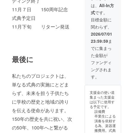
ディング終了
バナー
は、
All-In方
の掲載
11月７日 150周年記念
式
です。
可能 ・
式典予定日
掲載サ
目標金額に
イズ：
11月下旬 リターン発送
関わらず、
大 ・支
援時、
2026/07/01
必ず備
23:59:59
ま
考欄に
希望さ
でに集まっ
れるお
た金額が
名前を
最後に
ご記入
ファンディ
くださ
ングされま
い。 ・
記念冊
私たちのプロジェクトは、
す。
子を発
単なる式典の実施にとどま
送させ
て頂き
らず、未来を担う子供たち
支援金の使い道
ます。
集まった支援金
に学校の歴史と地域の誇り
は以下に使用す
る予定です。
を伝える使命があります。
設備費
卒業生による
150年の歴史を共に祝い、次
演奏を依頼す
る為、楽器運
の50年、100年へと繋がる
搬費用。式典