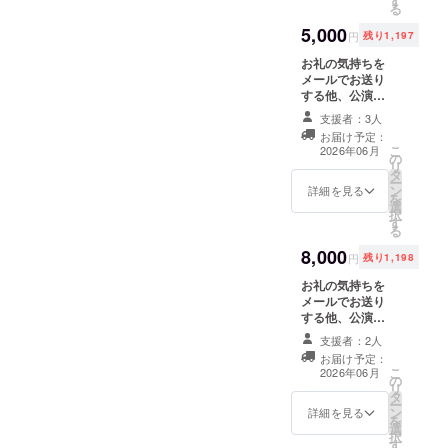
す
良席へご案内い
がございます。
る
たしますので、
5,000
ご希望の公演を
円
残り1,197
お選びくださ
お礼の気持ちを
い。メールにて
メールでお送り
専用番号をお送
する他、公演に
りいたします。
来てくださる方
対象公演をご予
支援者：3人
にはメッセージ
約の際は、公演
お届け予定：
カードをお渡し
予約フォームの
こ
2026年06月
の
します。 また、
該当欄に、その
リ
タ
エンディングビ
番号をご入力く
ー
ン
デオに支援者様
詳細を見る
ださい。 ※公演
を
選
のお名前を掲載
チケットは、別
択
す
させていただき
途公演予約
る
ます。備考欄に
フォームからお
8,000
ご希望のお名前
申し込みいただ
円
残り1,198
をご記入くださ
く必要がござい
お礼の気持ちを
い。掲載の希望
ます。 フォーム
メールでお送り
をしない場合は
のご提出がない
する他、公演に
その旨をお書き
場合は、お席を
来てくださる方
ください。 夏公
確約できかねま
支援者：2人
にはメッセージ
演 or 単独公演
すので、あらか
お届け予定：
カードをお渡し
【いずれか】の
じめご了承くだ
こ
2026年06月
の
します。 また、
前方エリア優良
さい。 ※単独公
リ
タ
エンディングビ
席へご案内いた
演は
ー
ン
デオに支援者様
詳細を見る
しますので、ご
2026/11/23（月
を
選
のお名前を掲載
希望の公演をお
・祝）に予定し
択
す
させていただき
選びください。