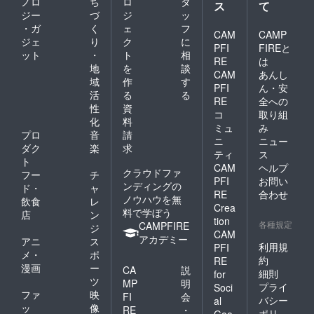
ノロ
ち
ロ
タ
ス
て
ジー
づ
ジ
ッ
・ガ
く
ェ
フ
CAM
CAMP
ジェ
り
ク
に
PFI
FIREと
ット
・
ト
相
RE
は
地
を
談
CAM
あんし
域
作
す
PFI
ん・安
活
る
る
RE
全への
性
資
コ
取り組
化
料
ミュ
み
プロ
音
請
ニ
ニュー
ダク
楽
求
ティ
ス
ト
CAM
ヘルプ
クラウドファ
フー
チ
PFI
お問い
ンディングの
ド・
ャ
RE
合わせ
ノウハウを無
飲食
レ
Crea
料で学ぼう
店
ン
tion
各種規定
CAMPFIRE
ジ
CAM
アカデミー
アニ
ス
利用規
PFI
メ・
ポ
約
RE
漫画
ー
CA
説
細則
for
ツ
MP
明
プライ
Soci
ファ
映
FI
会
バシー
al
ッ
像
RE
・
ポリ
Goo