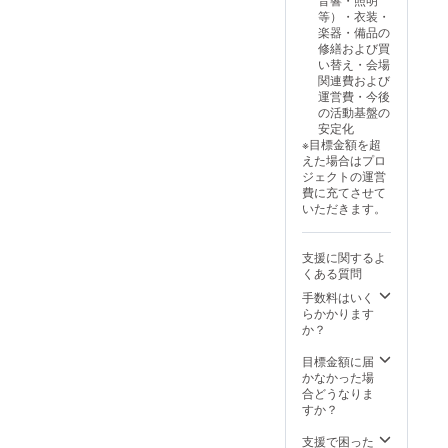
ケットは、別途
・祝）に予定し
等）・衣装・
公演予約フォー
ています。
楽器・備品の
ムからお申し込
修繕および買
みいただく必要
い替え・会場
がございます。
関連費および
フォームのご提
運営費・今後
出がない場合
の活動基盤の
は、お席を確約
安定化
できかねますの
※目標金額を超
で、あらかじめ
えた場合はプロ
ご了承くださ
ジェクトの運営
い。 ※単独公演
費に充てさせて
は
いただきます。
2026/11/23（月
・祝）に予定し
ています。
支援に関するよ
くある質問
手数料はいく
らかかります
か？
目標金額に届
かなかった場
合どうなりま
すか？
支援で困った