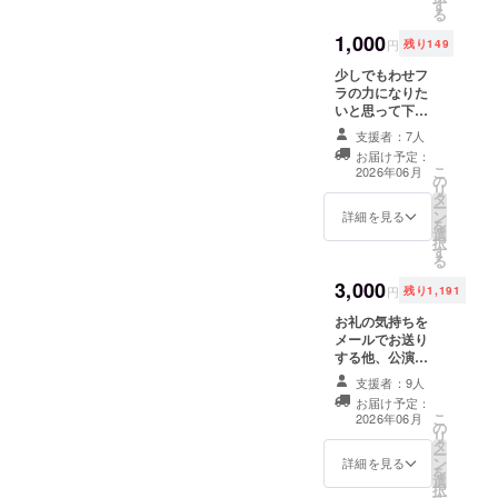
す
る
1,000
円
残り149
少しでもわせフ
ラの力になりた
いと思って下
さった方向けで
支援者：7人
す。 お礼の気持
お届け予定：
ちをメールでお
こ
2026年06月
の
送りする他、公
リ
タ
演に来てくださ
ー
ン
る方にはメッ
詳細を見る
を
選
セージカードを
択
す
お渡しします。
る
メールにて専用
3,000
番号をお送りい
円
残り1,191
たします。公演
お礼の気持ちを
をご予約の際
メールでお送り
は、公演予約
する他、公演に
フォームの該当
来てくださる方
欄に、その番号
支援者：9人
にはメッセージ
をご入力くださ
お届け予定：
カードをお渡し
い。 ※公演チ
こ
2026年06月
の
します。 また、
ケットは、別途
リ
タ
夏公演or 単独公
公演予約フォー
ー
ン
演【いずれか】
詳細を見る
ムからお申し込
を
選
の前方エリア優
みいただく必要
択