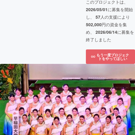
このプロジェクトは、
2026/05/01
に募集を開始
し、
57
人の支援により
502,000
円の資金を集
め、
2026/06/14
に募集を
終了しました
もう一度プロジェク
トをやってほしい