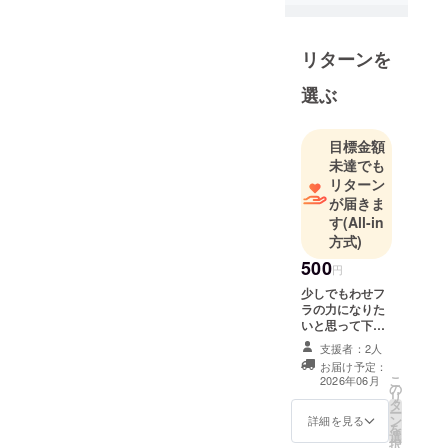
リターンを
選ぶ
目標金額
未達でも
リターン
が届きま
す
(All-in
方式)
500
円
少しでもわせフ
ラの力になりた
いと思って下
さった方向けで
支援者：2人
す。 お礼の気持
お届け予定：
ちをメールでお
こ
2026年06月
の
送りします。
リ
タ
ー
ン
詳細を見る
を
選
択