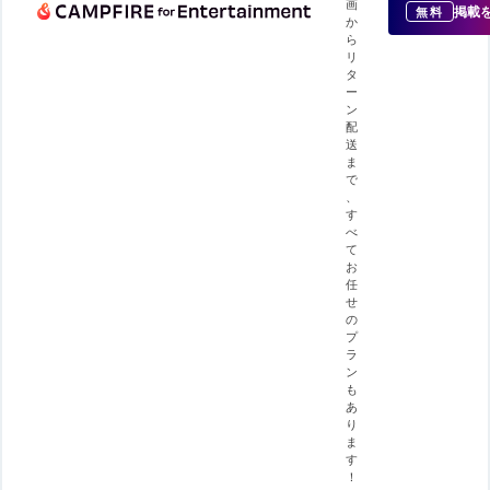
画
掲載
無料
か
ら
リ
タ
ー
ン
配
送
ま
で
、
す
べ
て
お
任
せ
の
プ
ラ
ン
も
あ
り
ま
す
！