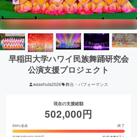
早稲田大学ハワイ民族舞踊研究会
公演支援プロジェクト
wasehula2026
舞台・パフォーマンス
現在の支援総額
502,000
円
終了
334
%達成
目標金額
150,000
円
支援者数
57
人