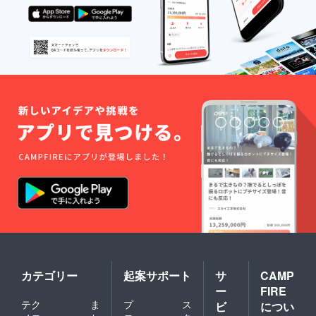
カテゴリー
起案サポート
サ
CAMP
ー
FIRE
テク
ま
プ
ス
ビ
につい