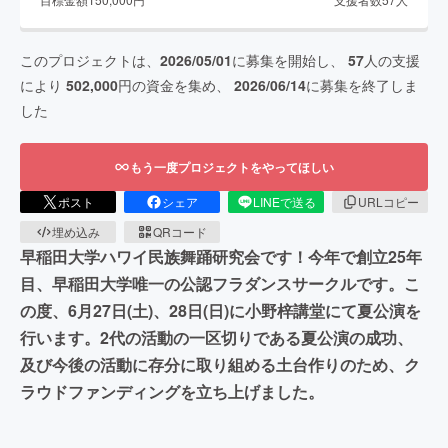
このプロジェクトは、
2026/05/01
に募集を開始し、
57
人の支援
により
502,000
円の資金を集め、
2026/06/14
に募集を終了しま
した
もう一度プロジェクトをやってほしい
ポスト
シェア
LINEで送る
URLコピー
埋め込み
QRコード
早稲田大学ハワイ民族舞踊研究会です！今年で創立25年
目、早稲田大学唯一の公認フラダンスサークルです。こ
の度、6月27日(土)、28日(日)に小野梓講堂にて夏公演を
行います。2代の活動の一区切りである夏公演の成功、
及び今後の活動に存分に取り組める土台作りのため、ク
ラウドファンディングを立ち上げました。