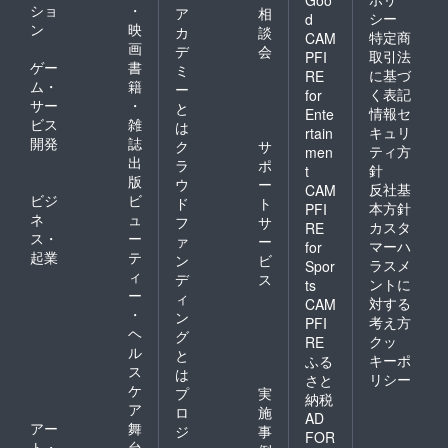
ショ
・
ア
相
シー
d
ン
映
カ
談
特定商
CAM
画
デ
会
取引法
PFI
ゲー
書
ミ
に基づ
RE
ム・
籍
ー
く表記
for
サー
・
と
情報セ
Ente
ビス
雑
は
キュリ
rtain
開発
誌
ク
サ
ティ方
men
出
ラ
ポ
針
t
版
ウ
ー
反社基
CAM
ビジ
ビ
ド
ト
本方針
PFI
ネ
ュ
フ
サ
カスタ
RE
ス・
ー
ァ
ー
マーハ
for
起業
テ
ン
ビ
ラスメ
Spor
ィ
デ
ス
ントに
ts
ー
ィ
対する
CAM
・
ン
考え方
PFI
ヘ
グ
クッ
RE
ル
と
キーポ
ふる
ス
は
リシー
さと
ケ
プ
実
納税
ア
ロ
施
AD
アー
舞
ジ
事
FOR
ト・
台