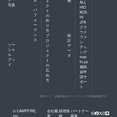
ェ
例
ALL
写真
・
ク
HIO
パ
ト
KOS
フ
の
HI
ォ
作
JFA
ー
り
クラ
マ
方
ウド
ン
プ
統
ファ
ス
ロ
計
ン
ソー
ジ
デ
ディ
シャ
ェ
ー
ング
ル
ク
タ
mac
グッ
ト
hi-ya
ド
の
補助
広
金申
め
請サ
方
ポー
ト
「QRコード」は株式会社デンソーウェーブの登録商標です。
© CAMPFIRE,
会社概
採用情
パートナー
Inc.
要
報
募集