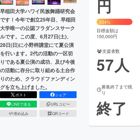
円
早稲田大学ハワイ民族舞踊研究会
まちづくり・地域活性化
です！今年で創立25年目、早稲田
334%
大学唯一の公認フラダンスサーク
目標金額は
CAMPFIRE for Social Good
CAMPFIRE Creation
ルです。この度、6月27日(土)、
150,000円
CAMPFIREふるさと納税
machi-ya
コミュニティ
28日(日)に小野梓講堂にて夏公演
支援者数
を行います。2代の活動の一区切
57
人
りである夏公演の成功、及び今後
の活動に存分に取り組める土台作
りのため、クラウドファンディン
グを立ち上げました。
募集終了まで残
り
ポスト
シェア
終了
LINEで送る
URLコピー
埋め込み
QRコード