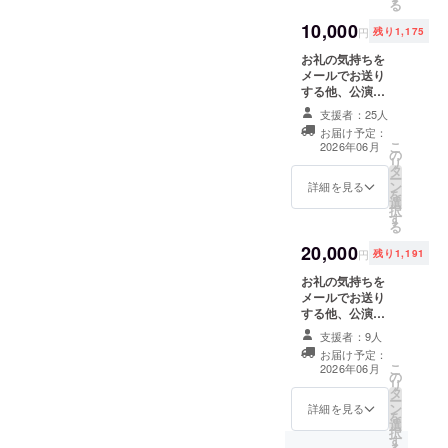
ています。
る
ます。備考欄に
メールにて専用
10,000
ご希望のお名前
番号をお送りい
円
残り1,175
をご記入くださ
たします。対象
お礼の気持ちを
い。掲載の希望
公演をご予約の
メールでお送り
をしない場合は
際は、公演予約
する他、公演に
その旨をお書き
フォームの該当
来てくださる方
ください。 夏公
欄に、その番号
支援者：25人
にはメッセージ
演 と 単独公演
をご入力くださ
お届け予定：
カードとオリジ
【両方】で前方
い。 ※公演チ
こ
2026年06月
の
ナルハワイアン
列優良席へご案
ケットは、別途
リ
タ
キーホルダーを1
内いたします。
公演予約フォー
ー
ン
点お渡ししま
詳細を見る
ご支援いただい
ムからお申し込
を
選
す。 また、エン
た方には、メー
みいただく必要
択
す
ディングビデ
ルにて専用番号
がございます。
る
オ・パンフレッ
をお送りいたし
フォームのご提
20,000
ト（こちらは
ます。対象公演
出がない場合
円
残り1,191
6/10までにご支
をご予約の際
は、お席を確約
お礼の気持ちを
援していただい
は、公演予約
できかねますの
メールでお送り
た方のみ）に支
フォームの該当
で、あらかじめ
する他、公演に
援者様のお名前
欄に、その番号
ご了承くださ
来てくださる方
を掲載させてい
をご入力くださ
い。 ※単独公演
支援者：9人
にはメッセージ
ただきます。備
い。 ※公演チ
は
お届け予定：
カードとオリジ
考欄にご希望の
ケットは、別途
2026/11/23（月
こ
2026年06月
の
ナルハワイアン
お名前をご記入
公演予約フォー
・祝）に予定し
リ
タ
キーホルダーと
ください。掲載
ムからお申し込
ています。
ー
ン
アクセサリーを
詳細を見る
の希望をしない
みいただく必要
を
選
お渡しします。
場合はその旨を
がございます。
択
す
また、エンディ
お書きくださ
フォームのご提