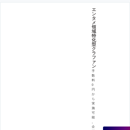
エ
ン
タ
メ
領
域
特
化
型
ク
ラ
フ
ァ
ン
手
数
料
0
円
か
ら
実
施
可
能
。
企