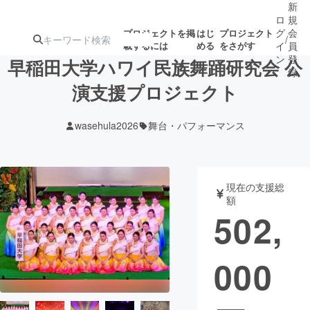
新
ロ
規
グ
会
プロジェクトを掲
はじ
プロジェクト
/
載するには
める
をさがす
イ
員
ン
登
早稲田大学ハワイ民族舞踊研究会 公
録
演支援プロジェクト
人気のプロ
注目のリ
注目の新着プロ
募集終了が近いプ
もうすぐ公開
wasehula2026
舞台・パフォーマンス
ジェクト
ターン
ジェクト
ロジェクト
されます
アート・写真
音楽
現在の支援総
額
502,
テクノロジー・ガジェット
ゲーム・サ
000
映像・映画
書籍・雑誌
ビジネス・起業
チャレンジ