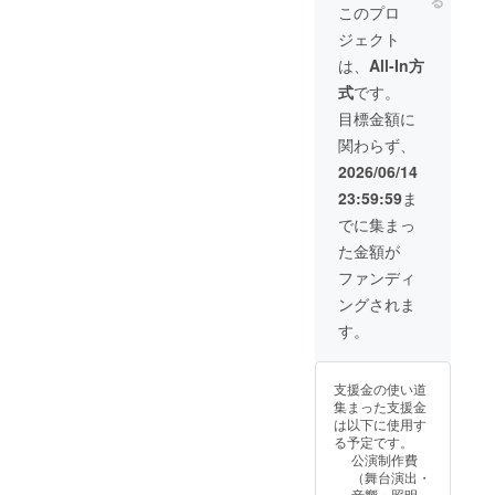
る
ングビデオ・パ
このプロ
い。 夏公演 と
出がない場合
ンフレット（こ
単独公演【両
は、お席を確約
ジェクト
ちらは6/10まで
方】で前方列優
できかねますの
にご支援してい
は、
All-In方
良席へご案内い
で、あらかじめ
ただいた方の
たします。メー
ご了承くださ
式
です。
み）に支援者様
ルにて専用番号
い。 ※単独公演
のお名前を掲載
目標金額に
をお送りいたし
は
させていただき
ます。対象公演
2026/11/23（月
関わらず、
ます。備考欄に
をご予約の際
・祝）に予定し
ご希望のお名前
2026/06/14
は、公演予約
ています。
をご記入くださ
フォームの該当
23:59:59
ま
い。掲載の希望
欄に、その番号
をしない場合は
でに集まっ
をご入力くださ
その旨をお書き
い。 ※公演チ
た金額が
ください。 夏公
ケットは、別途
演 と 単独公演
ファンディ
公演予約フォー
【両方】で前方
ムからお申し込
ングされま
列優良席へご案
みいただく必要
内いたします。
す。
がございます。
メールにて専用
フォームのご提
番号をお送りい
出がない場合
たします。対象
は、お席を確約
支援金の使い道
公演をご予約の
できかねますの
集まった支援金
際は、公演予約
で、あらかじめ
は以下に使用す
フォームの該当
ご了承くださ
る予定です。
欄に、その番号
い。 ※単独公演
公演制作費
をご入力くださ
は
（舞台演出・
い。 ※公演チ
2026/11/23（月
音響・照明