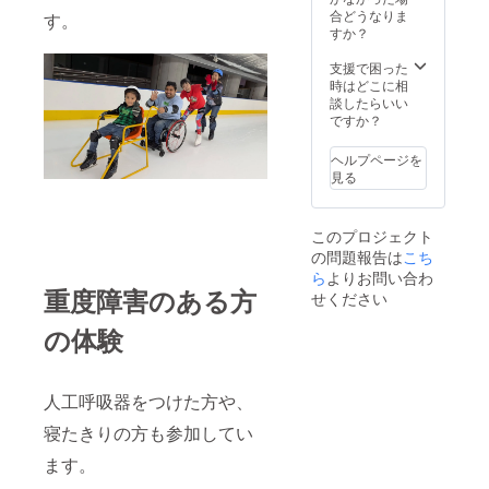
す。 そ
＞
み） ※
切開し
の実績
合どうなりま
備考欄
す。
して、
グッズ
て人工
全国各
すか？
に、以
7/26の
は7/26
呼吸器
地で20
下いず
イベン
2026年
のイベ
装着の
回以上
支援で困った
れかの
トで
7月中旬
ントで
重度障
開催。
時はどこに相
受け取
は、ゲ
から特
受取り
害者な
直近の
談したらいい
り方法
ストス
設ウェ
か送付
ど） 知
体験会
ですか？
をご記
ケー
ブサイ
※支援者
的障
では100
入くだ
ターさ
トに掲
様との
害・視
名以上
さい。
ヘルプページを
ん達の
載
連絡方
覚・聴
が参加
① 7/26
見る
大切な
法：詳
覚障害
してい
イベン
衣装を
事
細は
のある
ます。
ト会場
お借り
業が存
メール
方など
■内容
での手
このプロジェクト
して
続する
で連絡
ベビー
車いす
渡し ②
の問題報告は
「衣装
こち
限り掲
します
カーの
（手
郵送
展示」
載
※支援者
０歳児
動・電
ら
よりお問い合わ
を行い
重度障害のある方
＜パン
様のお
から高
動） ス
せください
ます！
フレッ
名前
齢者ま
トレッ
いただ
ト＞
（ニッ
で参加
チャー
の体験
いたご
クネー
多様な
利用者
支援
ム）を
方が一
（気管
は、ゲ
2026年
掲載し
緒に楽
切開し
ストス
７月26
ます ・
しめる
人工呼
人工呼吸器をつけた方や、
ケー
日に販
掲載方
スケー
吸器装
寝たきりの方も参加してい
ターさ
売する
法：文
ト体験
着の重
ん達へ
パンフ
字の
会を企
度障害
ます。
のお礼
レット
み、ロ
画・実
者な
（交通
（当該
ゴ／バ
施しま
ど） 知