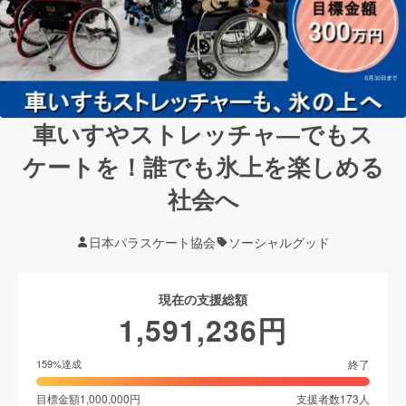
車いすやストレッチャ―でもス
ケートを！誰でも氷上を楽しめる
社会へ
日本パラスケート協会
ソーシャルグッド
現在の支援総額
1,591,236
円
終了
159
%達成
目標金額
1,000,000
円
支援者数
173
人