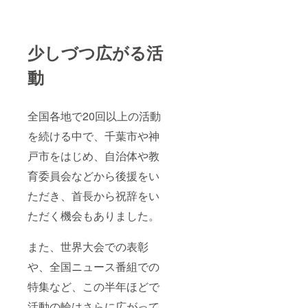
い。
容 ス
名を冠
掲載を
2026年
ケート
したイ
希望し
７月26
リンク
ベント
ない場
日に販
貸切代
開催
少しづつ広がる活
合は、
売する
チラシ
（例：
備考欄
パンフ
デザイ
〇〇株
動
に「掲
レット
ン・印
式会社
載を希
（当該
刷・配
present
望しな
回）に
布 ボラ
s パラ
い」と
掲載
ンティ
スケー
全国各地で20回以上の活動
ご入力
＜
アス
ト体験
くださ
イベン
ケー
会） ロ
を続ける中で、千葉市や神
い。
ト会場
ターの
ゴ最上
の特設
手配 参
位掲載
戸市をはじめ、自治体や教
パネル
加者募
（チラ
＞
集・運
シ・
育委員会などから後援をい
営一式
WEB・
ただき、首長から祝辞をい
■こんな
当日掲
2026年
企業様
出） 会
ただく機会もありました。
７月26
におす
場内で
日当日
すめ ・
のPR
のみ
地域貢
ブース
また、世界大会での表彰
会場受
献
設置
付付近
（CSR
（優先
や、全国ニュース番組での
設置の
）活動
位置）
パネル
を実施
チラシ
特集など、この半年ほどで
に掲載
したい
配布・
活動の輪はさらに広がって
＜
・ダイ
商品PR