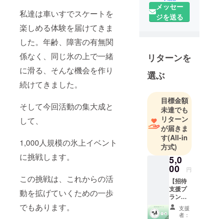
トカフェの
メッセー
私達は車いすでスケートを
OriHimeパイ
ジを送る
ロットとし
楽しめる体験を届けてきま
て勤務を始
した。年齢、障害の有無関
める
係なく、同じ氷の上で一緒
リターンを
2022年
任意団体
に滑る、そんな機会を作り
選ぶ
チェアス
続けてきました。
ケート協会
目標金額
の代表とな
そして今回活動の集大成と
未達でも
る
リターン
して、
2026年4月
が届きま
「特定非営
す
(All-in
1,000人規模の氷上イベント
利活動法
方式)
人 日本パ
に挑戦します。
5,0
ラスケート
00
円
協会」を設
この挑戦は、これからの活
【招待
立
支援プ
動を拡げていくための一歩
ラン】
7/26の
でもあります。
支援
イベン
者：