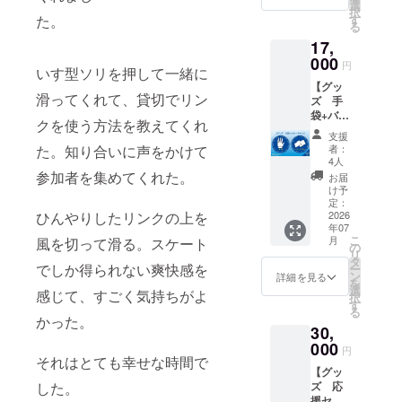
決定し
いただ
をお送
選
択
ます 安
けま
りしま
た。
す
る
全管理
す。 ・
す。 ・
17,
および
パラス
クラ
運営体
ケート
000
ファン
円
いす型ソリを押して一緒に
制に応
協会の
応援メ
【グッ
じて受
ロゴを
ンバー
滑ってくれて、貸切でリン
ズ 手
入人数
デザイ
証（デ
袋+バ
を調整
ンしたT
ジタ
クを使う方法を教えてくれ
ナータ
する場
シャツ
ル）を
支援
オル
合があ
を提供
お送り
た。知り合いに声をかけて
者：
セッ
ります
しま
いたし
4人
ト】 パ
す。 サ
参加者を集めてくれた。
ます。
お届
ラス
イズ展
※7/26の
け予
ケート
開：S,
定：
イベン
ひんやりしたリンクの上を
協会の
2026
M, L,LL
ト会場
年07
ロゴを
カ
で受取
こ
月
風を切って滑る。スケート
デザイ
ラー：
の
りか送
リ
ンした
黒（1色
タ
付
でしか得られない爽快感を
ー
グッズ
のみ）
ン
詳細を見る
を
をセッ
感謝の
選
感じて、すごく気持ちがよ
択
トで提
気持ち
す
る
供しま
を込め
かった。
30,
す。 ・
て、下
手袋 ・
000
記もお
円
オリジ
それはとても幸せな時間で
送りい
【グッ
ナルス
たしま
した。
ズ 応
テッ
す。 ・
援セッ