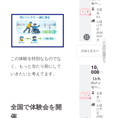
れてい
※支援者
セー
ます。
様ご本
ジ】 感
交通費
人の参
支援
謝の気
の一部
加では
者：
持ちを
しかお
8人
なく、
込め
支払い
「誰か
お届
て、下
できて
け予
の体験
記をお
定：
いませ
を支え
送りい
2026
ん。 今
る」支
年07
たしま
回は
援枠で
こ
月
す。 ・
の
「きち
す ※本
リ
お礼の
タ
んと対
リター
ー
メッ
ン
価を届
詳細を見る
ンに１
を
セージ
選
ける」
口支援
択
この体験を特別なものでな
をお送
す
ことに
がある
る
りしま
も挑戦
毎に1名
く、もっと当たり前にして
10,
す。 ・
しま
を招待
クラ
000
す。 1
しま
円
いきたいと考えてます。
ファン
口
す。 ■
【お礼
応援メ
5,000円
無料招
のメッ
ンバー
目標：
待の実
セー
証（デ
50万円
施方法
ジ】 感
ジタ
以上 い
につい
支援
謝の気
ル）を
ただい
者：
て ＜対
持ちを
お送り
7人
たご支
象＞ 東
込め
いたし
全国で体験会を開
援は、
お届
京都内
て、下
ます。
け予
スケー
の児童
記をお
定：
ターさ
催
養護施
送りい
2026