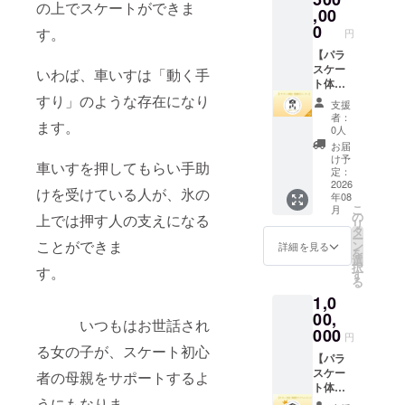
スア
の上でスケートができま
（サイ
トーク
,00
イベン
リーナ
ズ
ショー
ト特設
0
（東京
す。
円
S,M,L,L
へのご
ウェブ
都江東
L ） ・
招待 ・
【パラ
サイト
区）
パラス
公式
スケー
へのお
いわば、車いすは「動く手
事
ケート
SNSで
ト体験
名前掲
前準
の様子
のお名
会 開
すり」のような存在になり
載（希
備、オ
支援
の写真
前掲載
催権利
望者の
ンライ
者：
ます。
（メー
（X、
（パー
み） ・
0人
ン ・お
ルにて
FB、イ
ト
7/26の
手伝い
お届
添付）
ンスタ
ナー）
イベン
け予
の内
車いすを押してもらい手助
・代表
グラ
】 共同
トのパ
定：
容：
たちか
ム）
開催と
2026
ンフ
当
けを受けている人が、氷の
年08
らの動
（希望
して、
レット
日：受
こ
月
画メッ
者の
貴社と
へのお
の
上では押す人の支えになる
付や各
リ
セージ
み） ・
ともに
名前掲
タ
会場の
ー
（1分
7/26の
パラス
ことができま
載（希
ン
詳細を見る
誘導、
を
程
イベン
ケート
望者の
選
整理、
択
す。
メール
ト終了
体験会
み） ※
す
公式サ
る
にURL
後の打
を実施
支援者
イトに
1,0
添付）
上げに
できる
様との
載せる
・ゲス
参加い
リター
00,
連絡方
写真撮
いつもはお世話され
トから
ただけ
ンで
法：詳
000
影、等
円
の動画
ます
す。 本
細は
る女の子が、スケート初心
事
メッ
別途、
リター
【パラ
メール
前準
セージ
参加
ンは単
スケー
で連絡
者の母親をサポートするよ
備：チ
（指名
料
なるス
ト体験
しま
ラシの
うにもなりま
不可）
（2,000
ポン
会 開
す。 ※