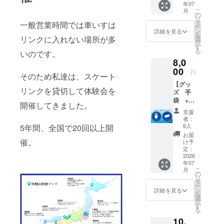
ん達へ
設等の
年07
たしま
のお礼
福祉施
こ
月
す。 ・
の
（交通
設の利
リ
お礼の
タ
一般営業時間では車いすは
費・謝
用者
ー
メッ
ン
詳細を見る
礼）と
（※個人
を
セージ
リンクに入れない場所が多
選
して大
での一
択
をお送
す
切に使
般募集
る
いのです。
りしま
わせて
は行い
8,0
す。 ・
いただ
ませ
クラ
00
きま
円
ん）
そのため私達は、スケート
ファン
す。 ・
（※障害
【グッ
応援メ
お礼
のある
リンクを貸切して体験会を
ズ 手
ンバー
メッ
方は本
袋 +
証（デ
セージ
開催してきました。
イベン
ステッ
ジタ
・パラ
支援
トにお
カー】
ル）を
者：
スケー
いて別
パラス
お送り
6人
5年間、全国で20回以上開
ト応援
途無料
ケート
いたし
お届
メン
対象と
協会の
ます。
催。
け予
バー証
してい
ロゴを
・パラ
定：
（デジ
ます）
デザイ
2026
スケー
タル）
＜募集
年07
ンした
トの様
・イベ
方法＞
こ
月
手袋を
子の写
の
ント当
行政機
リ
提供し
真
タ
日のス
関およ
ー
ます。
（メー
ン
詳細を見る
ケー
び福祉
を
オリジ
ルにて
選
ターさ
関連団
択
ナルス
添付）
す
ん達の
体を通
る
テッ
写真
じて案
10,
カーも