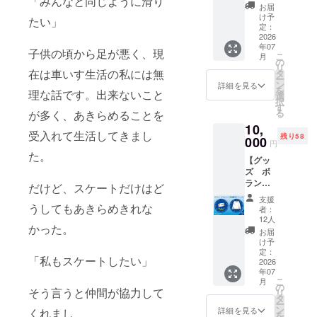
「みんなと同じように滑り
整を行
協会の
をお送
ル）を
お届
う場合
ロゴを
りしま
お送り
け予
たい」
があり
デザイ
す。 ・
定：
いたし
ます ＜
ンしたT
2026
クラ
ます。
スケ
年07
シャツ
ファン
※7/26の
子供の頃から足が悪く、現
こ
月
ジュー
を提供
応援メ
の
イベン
リ
ル（予
しま
在は車いす生活の私には無
ンバー
タ
ト会場
ー
定）＞
す。
証（デ
ン
で受取
詳細を見る
を
案内開
理な話です。出来ないこと
サイズ
ジタ
選
りか送
択
始：
展開：
ル）を
す
付
る
が多く、あきらめることを
2026年
S, M,
お送り
6月頃
10,
L,LL
いたし
受入れて生活してきまし
締切：
残り58
カラー
000
ます。
円
定員に
展開：
※7/26の
た。
達し次
【グッ
青 （1
イベン
第 参加
ズ ボ
色の
ト会場
確定連
ラン
み） 感
で受取
だけど、スケートだけはど
絡：順
ティア
謝の気
りか送
支援
次 ＜補
参加権
うしてもあきらめきれな
持ちを
付
者：
足＞ 招
付き T
込め
12人
かった。
待人数
シャ
て、下
お届
はクラ
ツ】 ・
記もお
け予
ウド
当日、
送りい
定：
「私もスケートしたい」
ファン
又は事
2026
たしま
年07
ディン
前準備
す。 ・
こ
月
グの支
等のお
お礼の
の
そう言うと仲間が協力して
リ
援額に
手伝い
メッ
タ
ー
応じて
に参加
セージ
ン
詳細を見る
くれまし
を