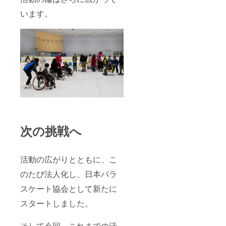
公式
バーシ
可能 公
います。
SNS
ティ・
式サイ
＞
障害理
ト・
解の取
SNSで
り組み
の優先
2026年
を進め
紹介 プ
7月中旬
たい ・
レスリ
からX、
自社
リース
FB、イ
サービ
への社
ンスタ
スや企
名掲載
グラム
業イ
■本リ
に掲載
メージ
ターン
の向上
に含ま
事
を図り
れる内
業が存
たい
容 ス
次の挑戦へ
続する
「社員
ケート
限り掲
参加型
リンク
載 ※備
イベン
貸切代
考欄に
トとし
チラシ
活動の広がりとともに、こ
掲載す
ての実
デザイ
るお名
施も可
ン・印
のたび法人化し、日本パラ
前
能で
刷・配
（ニッ
す」 ■
布 ボラ
スケート協会として新たに
クネー
補足 ※
ンティ
ム可）
開催内
アス
スタートしました。
を記入
容は会
ケー
くださ
場条件
ターの
い 掲
により
手配 参
そして今回、これまでの活