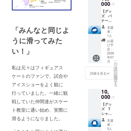
（メー
内を行
あわせ
000
円
ルに添
います
てお送
付）
（例：
【グッ
りしま
東京
ズ バ
す。 ・
都、各
ナータ
手袋1
区市町
オル】
点 ・
「みんなと同じよ
支援
村の福
パラス
ステッ
者：
祉担当
ケート
カー1点
1人
うに滑ってみた
部署
協会の
感謝の
お届
等） ＜
ロゴを
気持ち
け予
選定方
い！」
デザイ
を込め
定：
法＞ 施
ンした
2026
て、下
設単位
年07
バナー
記もお
こ
での申
月
タオル
送りい
の
リ
込みを
私は元々はフィギュアス
を提供
たしま
タ
ー
受け付
しま
す。 ・
ン
詳細を見る
ケートのファンで、試合や
を
けます
す。 感
お礼の
選
択
先着順
謝の気
メッ
す
アイスショーをよく観に
る
を基本
持ちを
セージ
とし、
10,
込め
をお送
行っていました。一緒に観
定員に
て、下
000
りしま
円
達し次
記もお
戦していた仲間達がスケー
す。 ・
第締切
【グッ
送りい
クラ
としま
ズ T
ト教室に通い始め、実際に
たしま
ファン
す 応募
シャ
す。 ・
応援メ
滑るようになりました。
状況に
ツ】 ・
お礼の
ンバー
支援
応じて
パラス
メッ
証（デ
者：
人数調
ケート
セージ
ジタ
3人