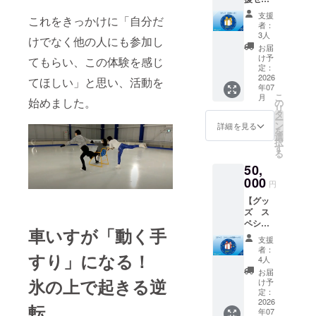
カー ・
お礼の
ト】 パ
バナー
メッ
支援
これをきっかけに「自分だ
ラス
タオル
セージ
者：
ケート
感謝の
をお送
3人
けでなく他の人にも参加し
協会の
気持ち
りしま
お届
ロゴを
を込め
す。 ・
け予
てもらい、この体験を感じ
デザイ
て、下
定：
クラ
ンした
2026
記もお
てほしい」と思い、活動を
ファン
年07
グッズ
送りい
応援メ
こ
月
類の応
始めました。
たしま
の
ンバー
リ
援セッ
す。 ・
タ
証（デ
ー
トを提
お礼の
ン
ジタ
詳細を見る
を
供しま
メッ
選
ル）を
択
す。 ・
セージ
す
お送り
る
お礼
をお送
いたし
50,
メッ
りしま
ます。
セージ
000
す。 ・
※Tシャ
円
・パラ
クラ
ツは
【グッ
スケー
ファン
7/26の
ズ ス
ト応援
応援メ
イベン
ペシャ
メン
ンバー
トでの
車いすが「動く手
ル応援
バー証
証（デ
手渡し
支援
セッ
（デジ
ジタ
又は送
者：
すり」になる！
ト】 パ
タル）
ル）を
4人
付 ＜ボ
ラス
・オリ
お送り
ラン
お届
ケート
氷の上で起きる逆
ジナル
いたし
け予
ティア
協会の
ステッ
定：
ます。
内容
ロゴを
2026
カー ・
※7/26の
転
（ボラ
年07
デザイ
手袋 ・