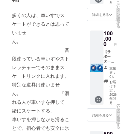
イベン
ンティ
こ
月
ンした
バナー
の
ト会場
アス
リ
グッズ
タオル
タ
で受取
ケー
ー
類の応
・Tシャ
ン
多くの人は、車いすでス
りか送
詳細を見る
ターは
を
援セッ
ツ (サ
選
付
別途募
択
トを提
ケートができるとは思って
イズ
す
集）＞
る
供しま
S,M,L,L
・日時
いませ
100
す。 ・
L カ
当
お礼
,00
ラー青)
日：
ん。
メッ
・パラ
0
2026年
円
セージ
スケー
7月26日
普
・パラ
【サ
トの様
（日曜
スケー
ポー
子の写
段使っている車いすやスト
日）
ト応援
ター
真
10:00-
メン
スペ
レッチャーでそのままス
（メー
18:00
支援
バー証
シャル
ルにて
内で3時
者：
ケートリンクに入れます。
（デジ
応援
添付）
0人
間程
タル）
セッ
・代表
度
お届
特別な道具は使いませ
・オリ
ト】
たちか
け予
事前準
ジナル
グッ
らの動
定：
備：イ
ん。 「滑
ステッ
ズ ス
2026
画メッ
ベント
年07
カー ・
ペシャ
セージ
れる人が車いすを押して一
日の1ヵ
こ
月
手袋 ・
ル応援
（1分
の
月程前
リ
バナー
セット
程
緒にスケートする」
タ
から。
ー
タオル
に加え
メール
ン
詳細を見る
・場所
を
車いすを押しながら滑るこ
・Tシャ
て、 ・
にURL
選
当
択
ツ2枚
代表達
を添付
す
日、辰
る
とで、初心者でも安全に氷
青1点
のオン
しま
巳アイ
500
黒1点
ライン
す） ・