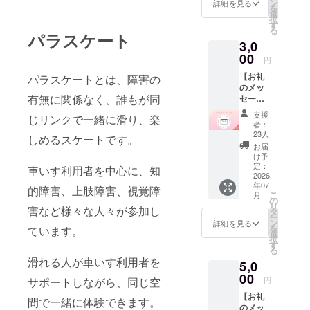
トス
料招待
ン
詳細を見る
を
ケー
を実施
選
択
ター、
しま
す
る
そして
パラスケート
す。 あ
3,0
現場を
なたの
支える
00
ご支援
円
ボラン
が、1人
【お礼
パラスケートとは、障害の
ティア
の体験
のメッ
スケー
につな
有無に関係なく、誰もが同
セー
ター。
がりま
ジ】 感
これま
す。 ・
支援
じリンクで一緒に滑り、楽
謝の気
で多く
5,000円
者：
持ちを
の方の
で1名を
23人
しめるスケートです。
込め
善意に
ご招
お届
て、お
支えら
待 目
け予
礼の
れてき
定：
標：100
車いす利用者を中心に、知
メッ
2026
まし
名以上
年07
セージ
た。 イ
的障害、上肢障害、視覚障
の招待
こ
月
をお送
ベント
の
・お礼
リ
害など様々な人々が参加し
りしま
に参加
タ
メール
ー
す。
してい
ン
を送付
詳細を見る
を
ています。
るス
選
・パラ
択
ケー
す
スケー
る
ターさ
ト応援
滑れる人が車いす利用者を
5,0
ん達は
メン
00
無報酬
バー証
サポートしながら、同じ空
円
で協力
（デジ
【お礼
してく
間で一緒に体験できます。
タル）
のメッ