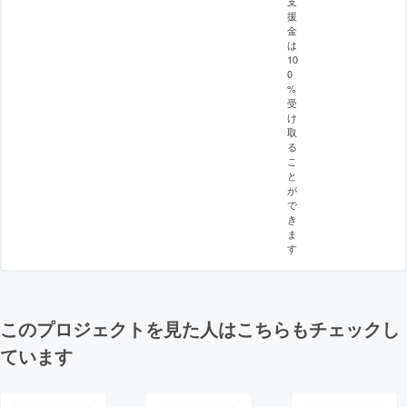
支
援
金
は
10
0
%
受
け
取
る
こ
と
が
で
き
ま
す
このプロジェクトを見た人はこちらもチェックし
ています