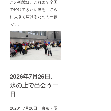
この挑戦は、これまで全国
定、ご
の高い
都合の
取り組
で続けてきた活動を、さら
良い回
みを行
を選択
いたい
に大きく広げるための一歩
（7/26
■補足 ※
のイベ
開催内
です。
ント終
容は会
了後の
場条件
打上げ
により
の参
一部変
加）
更とな
・日
る場合
時：
があり
2026年
ます
７月26
日（日
曜日）
19：00
2026年7月26日、
から
21：
00（予
氷の上で出会う一
定）
・場
日
所：辰
巳アイ
スア
リーナ
2026年7月26日、東京・辰
会議室