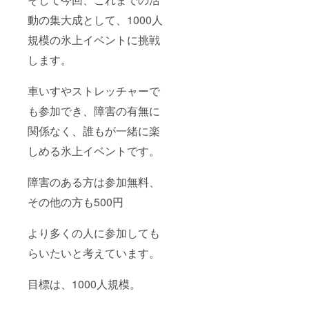
載を希
一部変
加者募
動の集大成として、1000人
望しな
更とな
集・運
い場合
る場合
営一式
規模の氷上イベントに挑戦
は、
があり
■こんな
「掲載
ます
企業様
します。
を希望
におす
しな
すめ
い」と
CSR・
車いすやストレッチャーで
ご入力
社会貢
くださ
献を強
も参加でき、障害の有無に
い （限
く打ち
関係なく、誰もが一緒に楽
定オン
出した
ライン
い ダイ
しめる氷上イベントです。
トーク
バーシ
イベン
ティ推
ト(60
進を社
障害のある方は参加無料、
分)ご招
内外に
待）
発信し
その他の方も500円
・日
たい 社
時：
員参加
2026年
型イベ
より多くの人に参加しても
８月頃
ントと
らいたいと考えています。
開催
して活
用した
候
い メ
目標は、1000人規模。
補日を
ディ
いくつ
ア・広
か設
報価値