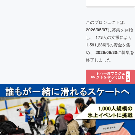
このプロジェクトは、
2026/05/07
に募集を開始
し、
173
人の支援により
1,591,236
円の資金を集
め、
2026/06/30
に募集を
終了しました
もう一度プロジェ
1
クトをやってほし
3
い