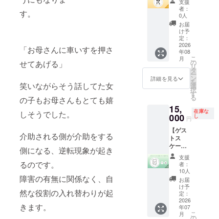
配布、
支援
（1分
円程を
サーで
催権利
支援者
送付、
者：
す。
程
予定）
はな
（プレ
様のお
0人
参加者
メール
グッズ
く、 実
ミアム
名前
名簿整
お届
にURL
類の応
際にイ
パート
（ニッ
け予
理、事
添付）
援セッ
ベント
ナー）
クネー
定：
務のサ
・イベ
トを提
を開催
】 貴社
2026
ム）を
ポート
「お母さんに車いすを押さ
年08
ント特
供しま
できる
主催と
掲載し
等 ・支
こ
月
設ウェ
す。 ・
権利で
して、
ます。
の
せてあげる」
援者様
リ
ブサイ
お礼
す。 企
パラス
・掲載
タ
の交通
ー
トへの
メッ
画・運
ケート
方法：
ン
詳細を見る
費や滞
を
お名前
セージ
営はす
体験会
笑いながらそう話してた女
文字の
選
在費：
択
掲載
・パラ
べて当
を開催
み、ロ
す
支援者
る
の子もお母さんもとても嬉
（希望
スケー
団体が
できる
ゴ／バ
様の交
15,
者の
ト応援
行うた
リター
ナーの
通費や
在庫な
しそうでした。
み） ・
メン
め、 企
ンで
000
掲載は
し
滞在費
円
7/26の
バー証
業様は
す。 本
不可 ・
は各自
【ゲス
イベン
（デジ
大きな
リター
支援
でご負
介助される側が介助をする
トス
トのパ
タル）
負担な
ンは単
時、必
担くだ
ケー
ンフ
・オリ
く、社
なるス
ず備考
側になる、逆転現象が起き
さい。
ターサ
レット
ジナル
会貢献
ポン
欄に希
・支援
支援
イン色
へのお
ステッ
性の高
サーで
るのです。
望され
者：
者様と
紙 ス
名前掲
カー ・
いイベ
はな
るお名
10人
の連絡
ケー
障害の有無に関係なく、自
載（希
手袋 ・
ントを
く、 企
前をご
お届
方法：
ター支
望者の
バナー
実施で
業名を
記入く
け予
詳細は
然な役割の入れ替わりが起
援プラ
み） ・
タオル
きま
冠した
定：
ださ
メール
ン】 ■
2026
7/26の
・Tシャ
す。 ※
イベン
い。 ・
で連絡
きます。
年07
全国か
イベン
ツ2枚
支援者
トを実
掲載期
しま
こ
月
ら集ま
ト会場
青1点
様との
施でき
の
間：