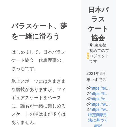
日本パ
ラス
パラスケート、夢
ケート
を一緒に滑ろう
協会
東京都
初めてのプ
はじめまして、日本パラス
ロジェクト
ケート協会 代表理事の、
です
さっちです。
2021年3月
車いすでス
氷上スポーツにはさまざま
ケートをす
https://sites.google.com/view/paraskatejapan/%E3%83%9B%E3%83%BC%E3%83%A0
な競技がありますが、フィ
る活動
https://line.me/ti/g2/RpEcKiGwFBvTFs3C_xasWx5dO970d_WyAWbz3Q?utm_source=invitation&utm_medium=link_copy&utm_campaign=default
ギュアスケートをベース
（チェアス
https://x.com/paraskate01
https://www.facebook.com/profile.php?id=61588927404033
ケート）を
に、誰もが一緒に楽しめる
https://www.instagram.com/paraskate01/
始める
スケートの場はまだ多くは
特定商取引
2021年6月
法に基づく
ありません。
分身ロボッ
表記