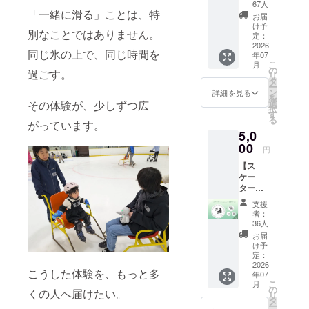
（チェアス
トでは
67人
「一緒に滑る」ことは、特
経済的
ケート協会
お届
な理由
け予
から名称変
別なことではありません。
などで
定：
更）
参加が
2026
同じ氷の上で、同じ時間を
年07
難しい
こ
月
方々に
の
過ごす。
代表理事
リ
も、氷
タ
ー
上体験
となる
ン
詳細を見る
を
の機会
選
その体験が、少しずつ広
択
を届け
す
る
たいと
がっています。
5,0
考えて
いま
00
円
す。ス
【ス
ケート
ケー
はお金
ター
のかか
（ゲス
るス
支援
ト・ボ
ポーツ
者：
ラン
です。
36人
ティ
児童養
お届
ア）支
護施設
け予
援プラ
や支援
定：
ン】 ■
2026
が必要
こうした体験を、もっと多
年07
全国か
な方々
こ
月
ら集ま
を対象
の
くの人へ届けたい。
リ
るゲス
に、無
タ
ー