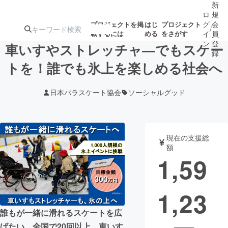
新
ロ
規
グ
会
プロジェクトを掲
はじ
プロジェクト
/
載するには
める
をさがす
イ
員
ン
登
車いすやストレッチャ―でもスケー
録
トを！誰でも氷上を楽しめる社会へ
人気のプロ
注目のリ
注目の新着プロ
募集終了が近いプ
もうすぐ公開
日本パラスケート協会
ソーシャルグッド
ジェクト
ターン
ジェクト
ロジェクト
されます
アート・写真
音楽
現在の支援総
額
1,59
テクノロジー・ガジェット
ゲーム・サ
1,23
映像・映画
書籍・雑誌
誰もが一緒に滑れるスケートを広
ビジネス・起業
チャレンジ
げたい。全国で20回以上、車いす