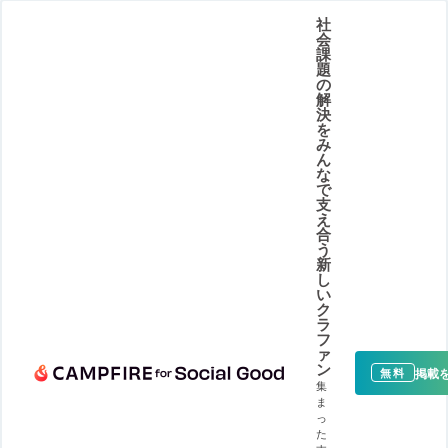
社
会
課
題
の
解
決
を
み
ん
な
で
支
え
合
う
新
し
い
ク
ラ
フ
ァ
ン
掲載
無料
集
ま
っ
た