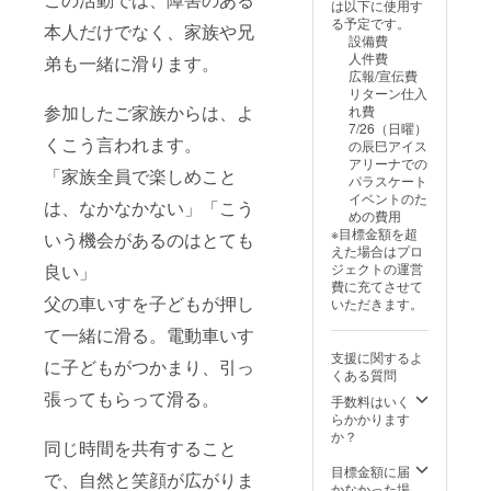
は以下に使用す
イベン
クネー
ント特
場所・
す。 ※
売する
る予定です。
本人だけでなく、家族や兄
トに参
ム）を
設ウェ
日程：
備考欄
パンフ
設備費
加して
掲載し
ブサイ
ご相談
に開催
レット
人件費
弟も一緒に滑ります。
いるゲ
ます。
トへの
の上決
ご希望
（当該
広報/宣伝費
ストス
・掲載
お名前
定 ■こ
時期、
回）に
リターン仕入
ケー
方法：
掲載
れまで
対象者
掲載 ※
参加したご家族からは、よ
れ費
ターさ
文字の
（希望
の実績
（例：
備考欄
7/26（日曜）
ん達は
み、ロ
者の
全国各
地域の
に掲載
くこう言われます。
の辰巳アイス
無報酬
ゴ／バ
み） ・
地で20
子供
するお
アリーナでの
で協力
ナーの
7/26の
回以上
達、会
「家族全員で楽しめこと
名前
パラスケート
してく
掲載は
イベン
開催。
社の社
（ニッ
イベントのた
れてい
は、なかなかない」「こう
不可 ・
トのパ
直近の
員参加
クネー
めの費用
ます。
支援
ンフ
体験会
イベン
ム可）
※目標金額を超
いう機会があるのはとても
交通費
時、必
レット
では100
ト）の
を記入
えた場合はプロ
の一部
ず備考
へのお
名以上
入力お
くださ
良い」
ジェクトの運営
しかお
欄に希
名前掲
が参加
願いし
い。
費に充てさせて
支払い
望され
載（希
してい
ます ■
掲載を
父の車いすを子どもが押し
いただきます。
できて
るお名
望者の
ます。
開催概
希望し
いませ
前をご
み） ・
■内容
要 開催
ない場
て一緒に滑る。電動車いす
ん。 今
記入く
7/26の
車いす
時間：
合は、
支援に関するよ
回は
に子どもがつかまり、引っ
ださ
イベン
（手
2〜3時
備考欄
くある質問
「きち
い。 ・
ト会場
動・電
間 開催
に「掲
張ってもらって滑る。
んと対
掲載期
にて特
動） ス
場所・
手数料はいく
載を希
価を届
間：
設パネ
トレッ
日程：
らかかります
望しな
ける」
＜
ルにお
チャー
ご相談
か？
い」と
同じ時間を共有すること
ことに
イベン
名前掲
利用
の上決
ご入力
も挑戦
ト特設
載（希
者
定 ■こ
目標金額に届
くださ
で、自然と笑顔が広がりま
しま
ウェブ
望者の
（気管
れまで
かなかった場
い。 ※