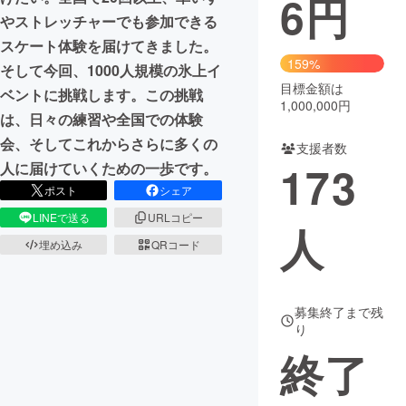
6
円
やストレッチャーでも参加できる
まちづくり・地域活性化
スケート体験を届けてきました。
159%
そして今回、1000人規模の氷上イ
目標金額は
CAMPFIRE for Social Good
CAMPFIRE Creation
ベントに挑戦します。この挑戦
1,000,000円
CAMPFIREふるさと納税
machi-ya
コミュニティ
は、日々の練習や全国での体験
会、そしてこれからさらに多くの
支援者数
173
人に届けていくための一歩です。
ポスト
シェア
LINEで送る
URLコピー
人
埋め込み
QRコード
募集終了まで残
り
終了