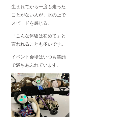
費・謝
回）に
ナーの
す。 ■
的障
生まれてから一度も走った
礼）と
掲載
掲載は
パート
害・上
衣装展
＜
不可 ・
ナー特
肢障
ことがない人が、氷の上で
示の費
イベン
掲載期
典 共催
害・視
用とし
ト会場
間
として
覚障害
スピードを感じる。
て大切
の特設
＜イベ
イベン
のある
に使わ
パネル
ント特
ト開催
方など
せてい
「こんな体験は初めて」と
＞
設ウェ
ベビー
ただき
ブ＞
（例：
カーの
言われることも多いです。
ます。
パラス
０歳児
・お礼
2026年
ケート
から高
メッ
７月26
2026年
体験会
齢者ま
イベント会場はいつも笑顔
セージ
日当日
7月中旬
in ○○）
で 多様
・パラ
のみ
から特
会場内
な方が
で満ちあふれています。
スケー
会場受
設ウェ
でのチ
一緒に
ト応援
付付近
ブサイ
ラシ配
楽しめ
メン
設置の
トに掲
布 簡易
るス
バー証
パネル
載
PRブー
ケート
（デジ
に掲載
ス設置
体験会
タル）
※備考欄
事
可能 公
を企
・ゲス
に掲載
業が存
式サイ
画・実
トス
するお
続する
ト・
施しま
ケー
名前
限り掲
SNSへ
す。 ■
ターの
（ニッ
載
の掲載
プレミ
サイン
クネー
＜パン
■本リ
アム
色紙
ム可）
フレッ
ターン
パート
[限定10
を記入
ト＞
に含ま
ナー特
名]
くださ
れる内
典 貴社