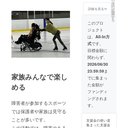
す。 備
リ
るゲス
にて特
黒1点
連絡方
る権利
タ
＜
考欄に
ー
トス
設パネ
（サイ
法：詳
です。
ン
イベン
詳細を見る
ボラン
を
ケー
ルにお
ズ
細は
企画・
選
ト特設
ティア
択
ターさ
名前掲
S,M,L,L
メール
運営は
す
ウェブ
の希望
る
ん 1枚
載（希
L ） ・
で連絡
すべて
＞
このプロ
内容を
の色紙
望者の
代表た
しま
当団体
記載く
ジェクト
に、当
み） ※
ちから
す。 ※
が行う
ださ
日出演
グッズ
の動画
備考欄
ため、
2026年
は、
All-In方
い。
者複数
につい
メッ
に開催
企業様
7月中旬
（例）
式
です。
名のサ
ては
セージ
ご希望
は大き
から特
事前準
インを
7/26の
（1分
時期、
な負担
設ウェ
目標金額に
備：事
いただ
イベン
程
対象者
なく、
ブサイ
務サ
関わらず、
いた色
トで受
メール
（例：
高い社
トに掲
ポー
紙をお
取りか
にURL
地域の
会的意
載
2026/06/30
ト 当
送りい
送付 ※
添付）
子供
義を持
日：参
23:59:59
ま
たしま
支援者
・ゲス
達、会
つイベ
事
加者誘
家族みんなで楽し
す。 (ゲ
様との
トから
社の社
ントを
業が存
でに集まっ
導、写
ストの
連絡方
の動画
員参加
実現で
続する
真撮
た金額が
める
指名は
法：詳
メッ
イベン
きま
限り掲
影、医
できま
細は
セージ
ト）の
す。 ※
載
ファンディ
療担当
せん) こ
メール
（指名
入力お
支援者
＜パン
（医師
ングされま
れまで
で連絡
不可）
願いし
様との
フレッ
です）
障害者が参加するスポーツ
多くの
しま
（1分
ます ■
連絡方
ト＞
す。
など
方の善
す。 ※
程
開催概
法：詳
では保護者や家族は見守る
意に支
支援者
メール
要 開催
細は
えられ
様のお
にURL
時間：
メール
2026年
ことが多いです。
支援金の使い道
てきま
名前
添付）
2〜3時
で連絡
７月26
集まった支援金
した。
（ニッ
・イベ
間 開催
しま
この活動では、障害のある
日に販