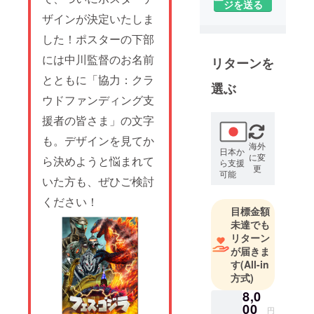
ジを送る
上』で臨界
ザインが決定いたしま
点を超えた
した！ポスターの下部
「バーニン
には中川監督のお名前
グミレニア
リターンを
ムゴジラ」
とともに「協力：クラ
選ぶ
が、ついに
ウドファンディング支
その真の姿
援者の皆さま」の文字
を現しま
す。監督は
も。デザインを見てか
海外
これまでの
日本か
に変
ら決めようと悩まれて
ら支援
シリーズ全
更
可能
いた方も、ぜひご検討
作を手掛け
てきた中川
ください！
目標金額
和博が務
未達でも
め、前作で
リターン
はCGで表現
が届きま
されていた
す
(All-in
バーニング
方式)
状態を、今
8,0
作では「常
00
円