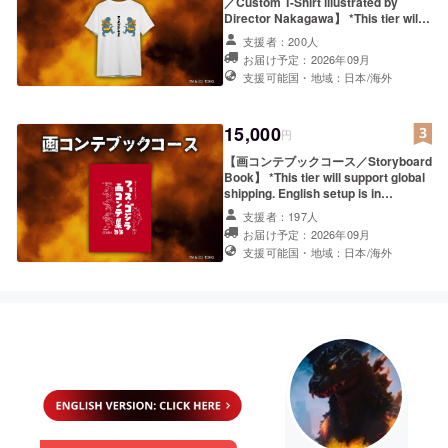
／Custom T-Shirt illustrated by
ル支援証明書 2.支援者限定活動報告閲
Director Nakagawa】 *This tier will
覧権 3.クラファン限定壁紙データ
support global shipping. English
（PC / モバイル） 4.エンドロールクレ
支援者：200人
setup is in progress. Please check
ジット掲載 中 5.中川監督描き下ろしT
お届け予定：2026年09月
the "Reward" section in the main
シャツ 6.画コンテブック（B5） ＜ク
支援可能国・地域：日本/海外
text for now! *Please note that the
レジット掲載に関する注意事項＞ ※掲
English descriptions for the reward
載を希望するお名前を、以下の文字数
contents and credit listing
制限内で備考欄にご記入ください。
conditions are not listed here.
15,000
①日本語（漢字・ひらがな・カタカ
円
Please be sure to check the main
ナ）： 15文字以内（全角） ②アル
【画コンテブックコース／Storyboard
project page for complete details
ファベットの場合： 最大35文字以内
Book】 *This tier will support global
before making your pledge. 1.デジタ
（半角スペース含む） ※特殊文字や記
shipping. English setup is in
ル支援証明書 2.支援者限定活動報告閲
号は使用できません。 ※公序良俗に反
progress. Please check the
覧権 3.クラファン限定壁紙データ
する内容や、第三者の権利を侵害する
支援者：197人
"Reward" section in the main text
（PC / モバイル） 4.エンドロールクレ
と判断した場合は掲載を見送らせてい
お届け予定：2026年09月
for now! *Please note that the
ジット掲載 小 5.中川監督描き下ろしT
ただきます。 ※お名前の掲載は、複数
支援可能国・地域：日本/海外
English descriptions for the reward
シャツ ＜クレジット掲載に関する注意
コースをご支援いただいた場合でもお
contents and credit listing
事項＞ ※掲載を希望するお名前を、以
一人様1回のみとなります（最も大き
conditions are not listed here.
下の文字数制限内で備考欄にご記入く
いサイズでの掲載となります）。
Please be sure to check the main
ださい。 ①日本語（漢字・ひらが
project page for complete details
な・カタカナ）： 15文字以内（全
before making your pledge. 1.デジタ
角） ②アルファベットの場合： 最
ル支援証明書 2.支援者限定活動報告閲
大35文字以内（半角スペース含む） ※
覧権 3.クラファン限定壁紙データ
特殊文字や記号は使用できません。 ※
（PC / モバイル） 4.エンドロールクレ
公序良俗に反する内容や、第三者の権
ジット掲載 小 5.中川監督描き下ろしT
利を侵害すると判断した場合は掲載を
シャツ 6.画コンテブック（B5） ＜ク
見送らせていただきます。 ※お名前の
レジット掲載に関する注意事項＞ ※掲
掲載は、複数コースをご支援いただい