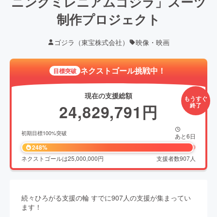
ニングミレニアムゴジラ」スーツ
制作プロジェクト
ゴジラ（東宝株式会社）
映像・映画
ネクストゴール挑戦中！
目標突破
現在の支援総額
もうすぐ
24,829,791
円
終了
初期目標
100
%突破
あと
6
日
248%
ネクストゴールは
25,000,000
円
支援者数
907
人
続々ひろがる支援の輪
すでに
907
人の支援が集まってい
ます！