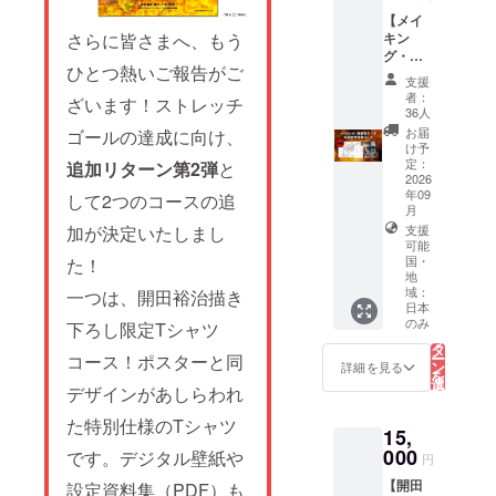
時バーニン
【メイ
グ状態で稼
さらに皆さまへ、もう
キン
グ・場
働する新造
ひとつ熱いご報告がご
面写
支援
スーツ」と
データ
者：
ざいます！ストレッチ
して具現化
&設定資
36人
料集
することに
お届
ゴールの達成に向け、
コース
け予
挑みます！
／
定：
追加リターン第2弾
と
Behind-
2026
ファンの皆
年09
the-
して2つのコースの追
様の熱量を
月
Scenes
そのままゴ
加が決定いたしまし
支援
Data &
可能
Concep
ジラの体内
国・
た！
t Art
地
エネルギー
Book】
域：
一つは、開田裕治描き
へと変え、
*This
日本
tier
こ
のみ
史上最も熱
下ろし限定Tシャツ
の
cannot
リ
タ
く、最も美
be
ー
コース！ポスターと同
ン
詳細を見る
backed
しいバーニ
を
選
デザインがあしらわれ
from
択
ングミレニ
す
outside
る
た特別仕様のTシャツ
アムゴジラ
of
15,
Japan.
を爆誕させ
000
です。デジタル壁紙や
円
1.デジ
ましょう！
タル支
【開田
設定資料集（PDF）も