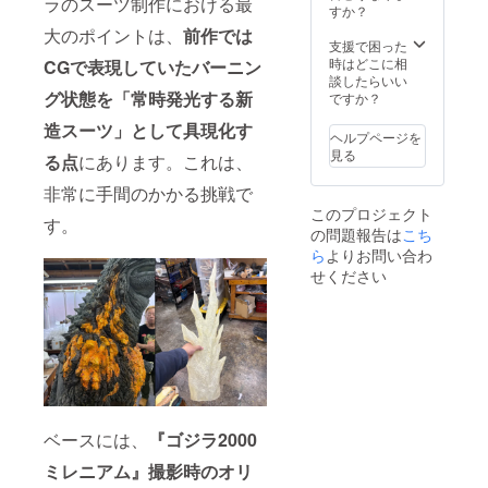
ラのスーツ制作における最
限定壁
15文字
s,
すか？
ベット
する内
紙デー
以内
credit
の場
大のポイントは、
前作では
容や、
タ（PC
（全
listing
支援で困った
合： 最
第三者
/ モバイ
角）
conditio
時はどこに相
CGで表現していたバーニン
大35文
の権利
ル） 4.
②アル
ns, and
談したらいい
字以内
を侵害
エンド
ファ
グ状態を「常時発光する新
event
ですか？
（半角
すると
ロール
ベット
details
スペー
判断し
クレ
造スーツ」として具現化す
の場
are not
ス含
ヘルプページを
た場合
ジット
合： 最
listed
む） ※
見る
は掲載
る点
にあります。これは、
掲載 大
大35文
here.
特殊文
を見送
5.中川
字以内
Please
字や記
非常に手間のかかる挑戦で
らせて
監督描
（半角
be sure
号は使
いただ
き下ろ
このプロジェクト
スペー
to
す。
用でき
きま
しTシャ
の問題報告は
ス含
こち
check
ませ
す。 ※
ツ 6.画
む） ※
the
ら
よりお問い合わ
ん。 ※
お名前
コンテ
特殊文
main
せください
公序良
の掲載
ブック
字や記
project
俗に反
は、複
（B5）
号は使
page
する内
数コー
7.開田
用でき
for
容や、
スをご
裕治描
ませ
comple
第三者
支援い
き下ろ
ん。 ※
te
の権利
ただい
し劇場
公序良
details
を侵害
た場合
風ポス
俗に反
before
すると
でもお
ター
する内
making
判断し
一人様1
（B2）
容や、
your
た場合
回のみ
ベースには、
『ゴジラ2000
8.ゴジ
第三者
pledge.
は掲載
となり
ラ＜牙
の権利
1.デジ
を見送
ミレニアム』撮影時のオリ
ます
＞レプ
を侵害
タル支
らせて
（最も