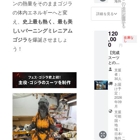
in
こ
海外
クラ
ンの熱量をそのままゴジラ
の
ル） 4.
） 7.
progres
リ
ファン
タ
エンド
バーニ
s.
ー
の体内エネルギーへと変
限定壁
ン
ロール
詳細を見る
ングミ
Please
を
紙デー
選
クレ
レニア
え、
史上最も熱く、最も美
check
択
タ（PC
す
ジット
ムゴジ
the
る
/ モバイ
掲載 大
しいバーニングミレニアム
ラ＜背
"Rewar
ル） 4.
120
5.中川
びれ＞
d"
エンド
,00
在庫な
ゴジラ
を爆誕させましょ
監督描
レプリ
section
し
ロール
0
き下ろ
カ ＜ク
円
in the
クレ
う！
しTシャ
レジッ
main
ジット
【完成
ツ 6.画
ト掲載
text for
掲載 大
スーツ
コンテ
に関す
now!
5.中川
との記
ブック
る注意
*Please
監督描
念撮影
（B5）
事項＞
支援
note
き下ろ
付き撮
7.開田
者：
※掲載を
that the
しTシャ
影現場
裕治描
30人
希望す
English
ツ 6.画
見学
き下ろ
お届
るお名
descrip
コンテ
コース
し劇場
け予
前を、
tions
ブック
／
定：
風ポス
以下の
for the
（B5）
Studio
2026
ター
文字数
reward
7.開田
年09
Set
（B2）
制限内
content
月
裕治描
Visit &
8.ゴジ
で備考
s and
き下ろ
支援
Godzilla
ラ＜足
欄にご
credit
可能
し劇場
Suit
の爪＞
記入く
listing
国・
風ポス
Photo
レプリ
ださ
地
conditio
ター
Op】
カ ＜ク
域：
い。
ns are
（B2）
*This
レジッ
日本/
①日本
not
8.ゴジ
tier will
こ
海外
ト掲載
語（漢