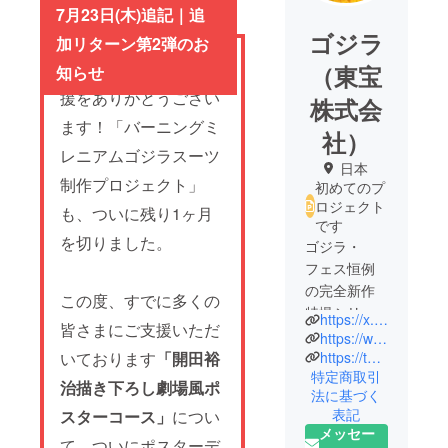
載を希望するお名前を、以下の文字数
た場合でもお一人様1回のみとなりま
7月23日(木)追記｜追
制限内で備考欄にご記入ください。
す（最も大きいサイズでの掲載となり
①日本語（漢字・ひらがな・カタカ
ます）。
ゴジラ
加リターン第2弾のお
ナ）： 15文字以内（全角） ②アル
ファベットの場合： 最大35文字以内
皆さま、いつも熱い応
（東宝
知らせ
（半角スペース含む） ※特殊文字や記
援をありがとうござい
号は使用できません。 ※公序良俗に反
株式会
する内容や、第三者の権利を侵害する
ます！「バーニングミ
と判断した場合は掲載を見送らせてい
社）
ただきます。 ※お名前の掲載は、複数
レニアムゴジラスーツ
コースをご支援いただいた場合でもお
日本
一人様1回のみとなります（最も大き
制作プロジェクト」
初めてのプ
いサイズでの掲載となります）。
ロジェクト
も、ついに残り1ヶ月
です
を切りました。
ゴジラ・
フェス恒例
の完全新作
この度、すでに多くの
特撮シリー
https://x.com/godzilla_jp
皆さまにご支援いただ
ズは、新た
https://www.youtube.com/@GodzillaOfficial/videos
な局面を迎
https://tohoentertainmentonline.com/shop/brand/GS/
いております
「開田裕
特定商取引
えます。前
治描き下ろし劇場風ポ
法に基づく
作『フェ
表記
スターコース」
につい
ス・ゴジラ
メッセー
Ⅱ 新宿炎
て、ついにポスターデ