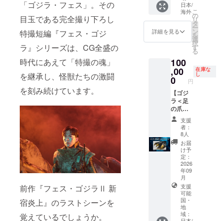
English
「ゴジラ・フェス」。その
定活動
日本/
容や、
for the
setup is
こ
海外
報告閲
第三者
の
reward
目玉である完全撮り下ろし
in
リ
覧権 3.
の権利
タ
content
progres
ー
クラ
を侵害
ン
s and
詳細を見る
特撮短編『フェス・ゴジ
s.
を
ファン
すると
選
credit
Please
択
限定壁
判断し
ラ』シリーズは、CG全盛の
す
listing
check
る
紙デー
た場合
conditio
the
タ（PC
100
時代にあえて「特撮の魂」
は掲載
ns are
"Rewar
/ モバイ
を見送
,00
在庫な
not
d"
し
を継承し、怪獣たちの激闘
ル） 4.
らせて
0
listed
円
section
メイキ
いただ
here.
を刻み続けています。
in the
ング・
きま
【ゴジ
Please
main
場面写
す。 ※
ラ＜足
be sure
text for
データ
お名前
の爪＞
to
now!
5.設定
の掲載
レプリ
check
支援
*Please
資料集
は、複
カコー
the
者：
note
データ
数コー
ス／
main
8人
that the
（PDF
スをご
Godzilla
project
お届
English
） 6.ゴ
支援い
Foot
page
け予
descrip
ジラ＜
ただい
Claw
定：
for
tions
牙＞レ
た場合
Replica
2026
comple
for the
プリカ
年09
でもお
】 *This
te
reward
月
一人様1
tier will
details
content
支援
前作『フェス・ゴジラⅡ 新
回のみ
support
before
s and
可能
となり
global
making
credit
国・
宿炎上』のラストシーンを
ます
shippin
your
地
listing
（最も
g.
pledge.
域：
覚えているでしょうか。
conditio
大きい
English
1.デジ
日本/