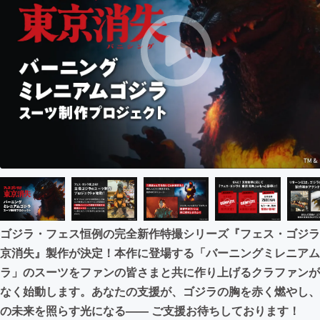
まちづくり・地域活性化
CAMPFIRE for Social Good
CAMPFIRE Creation
CAMPFIREふるさと納税
machi-ya
コミュニティ
ゴジラ・フェス恒例の完全新作特撮シリーズ『フェス・ゴジラ
京消失』製作が決定！本作に登場する「バーニングミレニアム
ラ」のスーツをファンの皆さまと共に作り上げるクラファンが
なく始動します。あなたの支援が、ゴジラの胸を赤く燃やし、
の未来を照らす光になる—— ご支援お待ちしております！