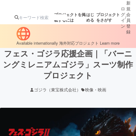
新
ロ
規
グ
会
プロジェクトを掲
はじ
プロジェクト
/
載するには
める
をさがす
イ
員
ン
登
録
Available internationally
海外対応プロジェクト
Learn more
フェス・ゴジラ応援企画｜「バーニ
人気のプロ
注目のリ
注目の新着プロ
募集終了が近いプ
もうすぐ公開
ジェクト
ターン
ジェクト
ロジェクト
されます
ングミレニアムゴジラ」スーツ制作
プロジェクト
アート・写真
音楽
ゴジラ（東宝株式会社）
映像・映画
テクノロジー・ガジェット
ゲーム・サ
映像・映画
書籍・雑誌
ビジネス・起業
チャレンジ