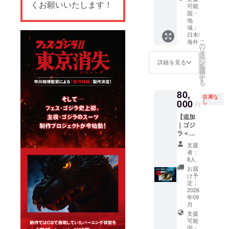
くお願いいたします！
角）
関する
書 2.支
tions
可能
】 *This
②アル
注意事
援者限
国・
for the
tier will
ファ
項＞ ※
地
定活動
reward
support
ベット
域：
掲載を
報告閲
content
global
日本/
の場
希望す
覧権 3.
s and
shippin
こ
海外
合： 最
るお名
の
クラ
credit
g.
リ
大35文
前を、
タ
ファン
listing
English
ー
字以内
以下の
ン
限定壁
詳細を見る
conditio
setup is
を
（半角
文字数
選
紙デー
ns are
in
択
スペー
制限内
す
タ（PC
not
progres
る
ス含
で備考
/ モバイ
listed
s.
80,
む） ※
欄にご
ル） 4.
here.
在庫な
Please
特殊文
000
記入く
し
エンド
Please
円
check
字や記
ださ
ロール
be sure
the
【追加
号は使
い。
クレ
to
"Rewar
｜ゴジ
用でき
①日本
ジット
check
d"
ラ＜足
ませ
語（漢
掲載 中
the
section
の爪＞
ん。 ※
字・ひ
5.中川
main
支援
in the
レプリ
公序良
らが
監督描
者：
project
main
カコー
俗に反
な・カ
8人
き下ろ
page
text for
ス／
する内
タカ
しTシャ
お届
for
now!
Restoc
容や、
ナ）：
け予
ツ 6.画
comple
*Please
k｜
第三者
定：
15文字
コンテ
te
note
Godzilla
2026
の権利
以内
ブック
details
that the
年09
Foot
を侵害
（全
（B5）
before
English
月
Claw
すると
角）
＜クレ
making
descrip
支援
Replica
判断し
②アル
ジット
your
tions
可能
】 *This
た場合
ファ
掲載に
pledge.
国・
for the