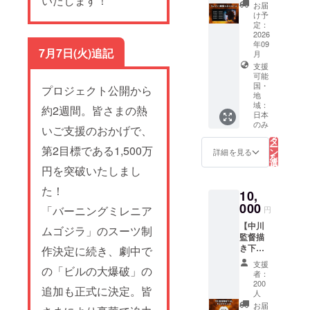
いたします！
Credit
5.設定
お届
（Small
資料集
け予
）】
定：
データ
*This
2026
（PDF
年09
tier
） 6.開
7月7日(火)追記
月
cannot
田裕治
支援
be
描き下
可能
backed
ろしT
国・
プロジェクト公開から
from
シャツ
地
outside
域：
約2週間。皆さまの熱
of
日本
Japan.
こ
のみ
いご支援のおかげで、
の
1.デジ
リ
タ
タル支
ー
第2目標である1,500万
ン
詳細を見る
援証明
を
選
書 2.支
択
円を突破いたしまし
す
援者限
る
た！
定活動
10,
報告閲
000
「バーニングミレニア
円
覧権 3.
クラ
【中川
ムゴジラ」のスーツ制
ファン
監督描
限定壁
き下ろ
作決定に続き、劇中で
紙デー
しTシャ
支援
タ（PC
の「ビルの大爆破」の
ツコー
者：
/ モバイ
ス／
200
追加も正式に決定。皆
ル） 4.
Custom
人
エンド
T-Shirt
お届