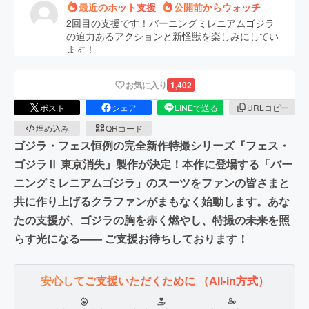
最近のホット支援
公開前からウォッチ
2回目の支援です！バーニングミレニアムゴジラ
の迫力あるアクションと新怪獣を楽しみにしてい
ます！
最近のホット支援
お気に入り
1,402
フェス・ゴジラが盛り上がってミニチュア特撮の
ゴジラ映画が復活しますように！
ポスト
シェア
LINEで送る
URLコピー
埋め込み
QRコード
最近のホット支援
ゴジラ・フェス恒例の完全新作特撮シリーズ『フェス・
ゴジラに育てられました！ゴジラへの恩返しで
ゴジラⅡ 東京消失』製作が決定！本作に登場する「バー
す！スーツ楽しみです！
ニングミレニアムゴジラ」のスーツをファンの皆さまと
最近のホット支援
公開前からウォッチ
共に作り上げるクラファンがまもなく始動します。あな
最終目標まであとわずか！ラストスパート！
たの支援が、ゴジラの胸を赤く燃やし、特撮の未来を照
らす光になる—— ご支援お待ちしております！
最近のホット支援
バーニングゴジラとても楽しみです！ 応援して
います！頑張ってください！
安心してご支援いただくために
（All-in方式）
最近のホット支援