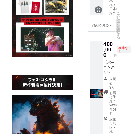
地
content
いただ
ベット
global
7.開田
援証明
域：
s and
きま
の場
shippin
裕治描
日本/
書 2.支
credit
す。 ※
合： 最
g.
こ
き下ろ
海外
援者限
の
listing
お名前
大35文
English
リ
し劇場
定活動
タ
conditio
の掲載
字以内
setup is
ー
風ポス
報告閲
ン
ns are
詳細を見る
は、複
（半角
in
を
ター
覧権 3.
選
not
数コー
スペー
progres
択
（B2）
クラ
す
listed
スをご
ス含
s.
る
＜クレ
ファン
here.
支援い
む） ※
Please
ジット
400
限定壁
Please
ただい
特殊文
check
掲載に
紙デー
,00
在庫な
be sure
た場合
字や記
the
関する
し
タ（PC
0
to
でもお
円
号は使
"Rewar
注意事
/ モバイ
check
一人様1
用でき
d"
項＞ ※
ル） 4.
【バー
the
回のみ
ませ
section
掲載を
メイキ
ニング
main
となり
ん。 ※
in the
希望す
ング・
ミレニ
project
ます
公序良
main
るお名
場面写
アムゴ
page
（最も
支援
俗に反
text for
前を、
データ
ジラ＜
for
者：
大きい
する内
now!
以下の
5.設定
背びれ
comple
9人
サイズ
容や、
*Please
文字数
資料集
＞レプ
te
お届
での掲
第三者
note
制限内
データ
リカ
details
け予
載とな
の権利
that the
で備考
（PDF
コース
定：
before
りま
を侵害
English
欄にご
） 6.ゴ
／
2026
making
す）。
すると
descrip
記入く
年09
ジラ＜
Burning
your
判断し
tions
ださ
月
手の爪
Millenni
pledge.
た場合
for the
い。
支援
＞レプ
um
1.デジ
は掲載
reward
①日本
可能
リカ
Godzilla
タル支
を見送
content
国・
語（漢
Dorsal
援証明
地
らせて
s and
字・ひ
Fin