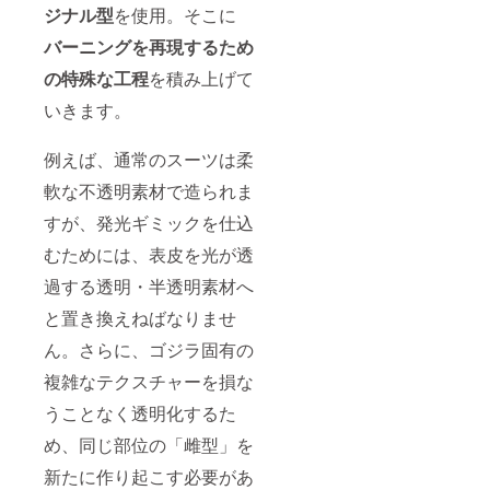
リカ ＜
すると
援証明
ジナル型
を使用。そこに
いただ
大きい
クレ
判断し
書 2.支
きま
サイズ
ジット
た場合
援者限
バーニングを再現するため
す。 ※
での掲
掲載に
は掲載
定活動
お名前
載とな
関する
の特殊な工程
を積み上げて
を見送
報告閲
の掲載
りま
注意事
らせて
覧権 3.
は、複
す）。
項＞ ※
いきます。
いただ
クラ
数コー
掲載を
きま
ファン
スをご
希望す
す。 ※
限定壁
支援い
例えば、通常のスーツは柔
るお名
お名前
紙デー
ただい
前を、
の掲載
タ（PC
た場合
軟な不透明素材で造られま
以下の
は、複
/ モバイ
でもお
文字数
数コー
ル） 4.
すが、発光ギミックを仕込
一人様1
制限内
スをご
エンド
回のみ
で備考
支援い
むためには、表皮を光が透
ロール
となり
欄にご
ただい
クレ
ます
記入く
過する透明・半透明素材へ
た場合
ジット
（最も
ださ
でもお
掲載 大
大きい
と置き換えねばなりませ
い。
一人様1
5.中川
サイズ
①日本
回のみ
監督描
での掲
ん。さらに、ゴジラ固有の
語（漢
となり
き下ろ
載とな
字・ひ
ます
しTシャ
複雑なテクスチャーを損な
りま
らが
（最も
ツ 6.画
す）。
な・カ
大きい
うことなく透明化するた
コンテ
タカ
サイズ
ブック
ナ）：
め、同じ部位の「雌型」を
での掲
（B5）
15文字
載とな
7.開田
新たに作り起こす必要があ
以内
りま
裕治描