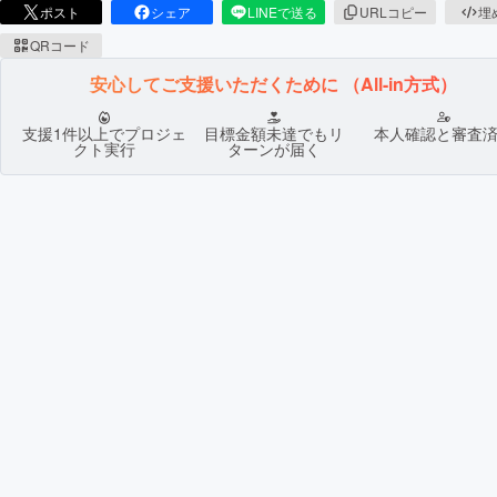
ポスト
シェア
LINEで送る
URLコピー
埋
QRコード
安心してご支援いただくために
（All-in方式）
支援1件以上でプロジェ
目標金額未達でもリ
本人確認と審査
クト実行
ターンが届く