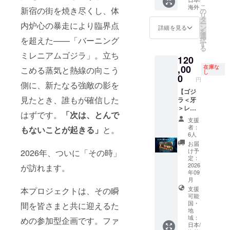
ns are
サイズ
setup is
こ
海外
タル支
新宿の街を焼き尽くし、体
の
not
での掲
in
リ
援証明
タ
listed
載とな
progres
ー
内炉心の暴走により臨界点
書 2.支
ン
here.
詳細を見る
りま
s.
を
援者限
選
Please
を超えた——「バーニング
す）。
Please
択
定活動
す
be sure
check
る
報告閲
to
ミレニアムゴジラ」。立ち
the
覧権 3.
120
check
"Rewar
クラ
,00
在庫な
こめる蒸気と熱線の向こう
the
d"
し
ファン
0
main
円
section
限定壁
側に、新たなる強敵の影を
project
in the
紙デー
【ゴジ
page
main
見たとき、誰もが確信した
タ（PC
ラ＜牙
for
text for
/ モバイ
＞レプ
comple
now! 1.
はずです。
「次は、とんで
ル） 4.
リカ
te
支援
デジタ
エンド
コース
details
者：
もないことが起きる」
と。
ル支援
ロール
／
before
6人
証明書
クレ
Godzilla
making
お届
2.支援
ジット
fang
your
け予
2026年、ついに「その時」
者限定
掲載 大
Replica
定：
pledge.
活動報
5.メイ
】 *This
2026
が訪れます。
1.デジ
告閲覧
キン
年09
tier will
タル支
権 3.ク
月
グ・場
support
援証明
ラファ
面写
支援
本プロジェクトは、その瞬
global
書 2.支
ン限定
可能
データ
shippin
援者限
壁紙
国・
間を皆さまと共に迎えるた
6.設定
g.
定活動
地
データ
資料集
English
報告閲
域：
めの参加型企画です。ファ
（PC /
データ
setup is
覧権 3.
日本/
モバイ
（PDF