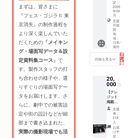
ナ）：
note
tier will
定：
15文字
まずは、皆さまに
that the
2026
support
以内
年09
English
global
『フェス・ゴジラⅡ 東
（全
月
descrip
shippin
角）
支援
tions
g.
京消失』の制作過程を
②アル
可能
for the
English
国・
ファ
reward
setup is
より深く楽しんでいた
地
ベット
content
in
域：
の場
s and
だくための
「メイキン
progres
日本/
合： 最
credit
こ
s.
海外
の
大35文
グ・場面写データ＆設
listing
リ
Please
タ
字以内
conditio
ー
check
ン
詳細を見る
定資料集コース」
で
（半角
ns are
を
the
選
スペー
not
択
"Rewar
す。製作スタッフの打
す
ス含
listed
る
d"
む） ※
here.
section
ち合わせの様子や、選
20,
特殊文
Please
in the
000
字や記
円
be sure
りすぐりの場面写デー
main
号は使
to
text for
【クレ
用でき
タをお届けします。さ
check
now!
ジット
ませ
the
*Please
掲載＜
らに、劇中での被害設
ん。 ※
main
note
中＞
公序良
支援
project
that the
コース
定や街の設計などが細
者：
俗に反
page
English
／End
218
する内
for
descrip
Credit
部まで書き込まれた、
人
容や、
comple
tions
（Medi
お届
第三者
te
for the
実際の撮影現場でも活
um）】
け予
の権利
details
reward
*This
定：