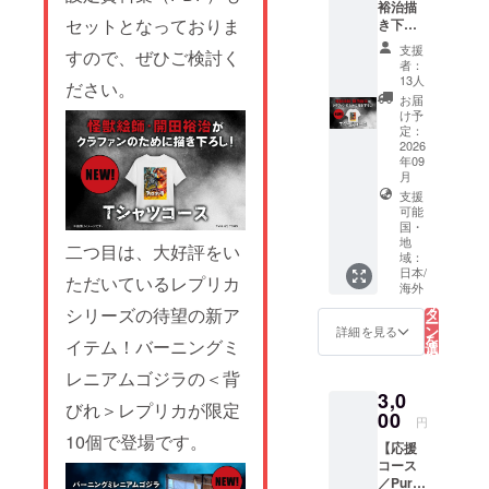
援証明
裕治描
書 2.支
セットとなっておりま
き下ろ
援者限
しTシャ
支援
すので、ぜひご検討く
定活動
ツコー
者：
報告閲
ス／
13人
ださい。
覧権 3.
Custom
お届
クラ
T-Shirt
け予
ファン
illustrat
定：
限定壁
ed by
2026
紙デー
年09
Yuji
タ（PC
月
Kaida】
/ モバイ
支援
*This
ル） 4.
可能
tier will
国・
メイキ
support
地
ング・
二つ目は、大好評をい
global
域：
場面写
shippin
日本/
ただいているレプリカ
データ
g.
こ
海外
の
5.設定
English
リ
シリーズの待望の新ア
タ
資料集
setup is
ー
ン
詳細を見る
データ
in
を
イテム！バーニングミ
選
（PDF
progres
択
す
）
s.
る
レニアムゴジラの＜背
Please
3,0
びれ＞レプリカが限定
check
00
円
the
10個で登場です。
"Rewar
【応援
d"
コース
section
／Pure