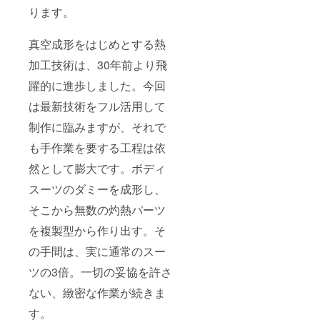
（全
す）。
き下ろ
ります。
角）
し劇場
②アル
風ポス
ファ
ター
真空成形をはじめとする熱
ベット
（B2）
の場
8.撮影
加工技術は、30年前より飛
合： 最
現場見
大35文
躍的に進歩しました。今回
学＆完
字以内
成スー
（半角
は最新技術をフル活用して
ツと記
スペー
念撮影
制作に臨みますが、それで
ス含
＜クレ
む） ※
ジット
も手作業を要する工程は依
特殊文
掲載に
字や記
関する
然として膨大です。ボディ
号は使
注意事
用でき
スーツのダミーを成形し、
項＞ ※
ませ
掲載を
ん。 ※
そこから無数の灼熱パーツ
希望す
公序良
るお名
を複製型から作り出す。そ
俗に反
前を、
する内
以下の
の手間は、実に通常のスー
容や、
文字数
第三者
制限内
ツの3倍。一切の妥協を許さ
の権利
で備考
を侵害
ない、緻密な作業が続きま
欄にご
すると
記入く
判断し
す。
ださ