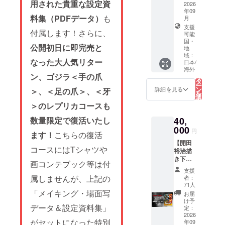
を侵害
用された貴重な設定資
before
content
2026
tier will
すると
making
年09
s and
support
判断し
料集（PDFデータ）
も
月
your
credit
global
た場合
pledge.
支援
listing
shippin
付属します！さらに、
は掲載
可能
1.デジ
conditio
g.
を見送
国・
タル支
ns are
English
公開初日に即完売と
地
らせて
援証明
not
setup is
域：
いただ
書 2.支
listed
なった大人気リター
in
日本/
きま
援者限
here.
こ
progres
海外
の
す。 ※
定活動
ン、ゴジラ＜手の爪
Please
リ
s.
タ
お名前
報告閲
be sure
ー
Please
ン
の掲載
詳細を見る
＞、＜足の爪＞、＜牙
覧権 3.
to
を
check
選
は、複
クラ
check
択
the
＞のレプリカコースも
す
数コー
ファン
the
る
"Rewar
スをご
限定壁
main
d"
40,
数量限定で復活いたし
支援い
紙デー
project
section
000
ただい
円
タ（PC
page
in the
ます！
こちらの復活
た場合
/ モバイ
for
main
【開田
でもお
ル） 4.
コースにはTシャツや
comple
text for
裕治描
一人様1
エンド
te
now!
き下ろ
回のみ
画コンテブック等は付
ロール
details
*Please
し劇場
となり
支援
クレ
before
note
風ポス
属しませんが、上記の
ます
者：
ジット
making
that the
ター
71人
（最も
掲載 小
your
English
コース
「メイキング・場面写
大きい
お届
5.中川
pledge.
descrip
／
け予
サイズ
監督描
1.デジ
tions
データ＆設定資料集」
Theatre
定：
での掲
き下ろ
タル支
for the
-Style
2026
載とな
しTシャ
援証明
がセットになった特別
reward
年09
Poster