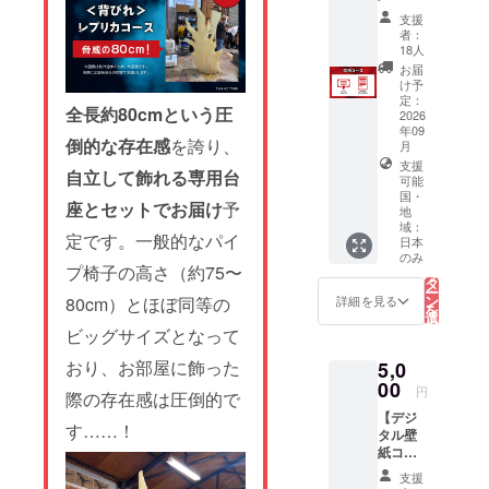
in the
Support
支援
main
】 *This
者：
text for
tier
18人
now!
cannot
お届
*Please
be
け予
note
backed
定：
that the
全長約80cmという圧
from
2026
English
年09
outside
倒的な存在感
を誇り、
descrip
月
of
tions
支援
Japan.
自立して飾れる専用台
for the
可能
1.デジ
国・
reward
タル支
座とセットでお届け
予
地
content
援証明
域：
s and
書 2.支
定です。一般的なパイ
日本
credit
援者限
こ
のみ
の
listing
プ椅子の高さ（約75〜
定活動
リ
タ
conditio
報告閲
ー
ン
詳細を見る
80cm）とほぼ同等の
ns are
覧権
を
選
not
択
ビッグサイズとなって
す
listed
る
here.
おり、お部屋に飾った
5,0
Please
00
be sure
円
際の存在感は圧倒的で
to
【デジ
check
す……！
タル壁
the
紙コー
main
ス／
project
支援
Digital