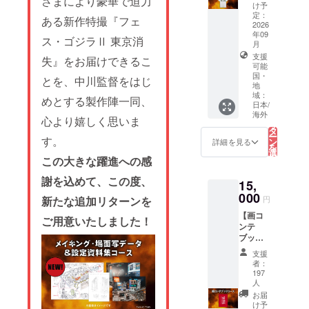
さまにより豪華で迫力
ロール
illustrat
け予
クレ
ed by
定：
ある新作特撮『フェ
ジット
2026
Directo
掲載 小
年09
r
ス・ゴジラⅡ 東京消
月
＜クレ
Nakaga
ジット
支援
失』をお届けできるこ
wa】
可能
掲載に
*This
国・
関する
とを、中川監督をはじ
tier will
地
注意事
support
域：
めとする製作陣一同、
項＞ ※
global
日本/
掲載を
こ
shippin
海外
心より嬉しく思いま
の
希望す
リ
g.
タ
るお名
ー
English
す。
ン
詳細を見る
前を、
を
setup is
選
以下の
択
in
この大きな躍進への感
す
文字数
る
progres
制限内
謝を込めて、この度、
s.
15,
で備考
Please
000
新たな追加リターンを
円
欄にご
check
記入く
the
【画コ
ご用意いたしました！
ださ
"Rewar
ンテ
い。
d"
ブック
①日本
section
コース
支援
語（漢
in the
／
者：
字・ひ
main
Storybo
197
らが
text for
ard
人
な・カ
now!
Book】
お届
タカ
*Please
*This
け予