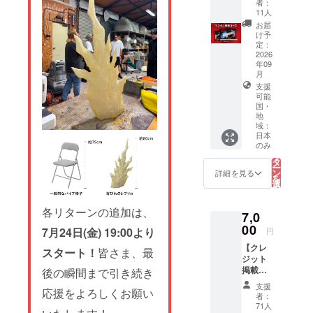
者：
page
Wallpap
11人
for
ers】
お届
comple
*This
け予
te
tier
定：
details
cannot
2026
before
年09
be
making
月
backed
your
支援
from
pledge.
可能
outside
1.デジ
国・
of
タル支
地
Japan.
域：
援証明
1.デジ
日本
書 2.支
タル支
こ
のみ
援者限
の
援証明
リ
定活動
タ
書 2.支
ー
報告閲
ン
詳細を見る
援者限
を
覧権 3.
選
定活動
択
クラ
す
報告閲
る
ファン
各リターンの追加は、
覧権 3.
7,0
限定壁
クラ
00
紙デー
7月24日(金) 19:00より
円
ファン
タ（PC
限定壁
【クレ
/ モバイ
スタート！
皆さま、最
紙デー
ジット
ル） 4.
タ（PC
掲載＜
後の瞬間まで引き続き
メイキ
/ モバイ
小＞
ング・
支援
ル）
応援をよろしくお願い
コース
場面写
者：
／End
データ
71人