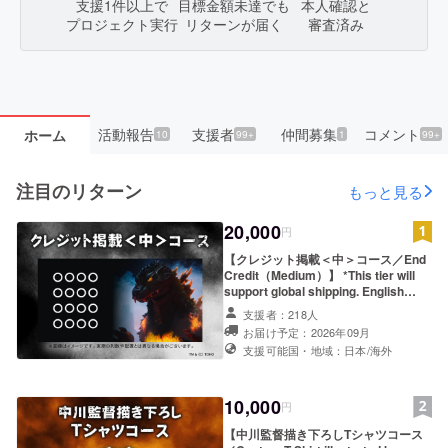
支援1件以上で
目標金額未達でも
本人確認と
プロジェクトの成功を祈っております。
プロジェクト実行
リターンが届く
審査済み
最近のホット支援
応援しています。これからもミニチュア撮影のゴ
ジラを続けてください。
活動報告
支援者
仲間募集
コメント
ホーム
10
99+
1
99+
最近のホット支援
公開前からウォッチ
大好きなバーニングミレニアムゴジラ、楽しみに
しております♡
注目のリターン
もっと見る
最近のホット支援
公開前からウォッチ
20,000
円
あともう少しで25000000！！応援！！！
【クレジット掲載＜中＞コース／End
Credit（Medium）】 *This tier will
最近のホット支援
公開前からウォッチ
support global shipping. English
setup is in progress. Please check
ゴジラ最高！godziila最強！応援させていただき
支援者：218人
the "Reward" section in the main
ます！
お届け予定：2026年09月
text for now! *Please note that the
支援可能国・地域：日本/海外
English descriptions for the reward
contents and credit listing
conditions are not listed here.
Please be sure to check the main
10,000
円
project page for complete details
【中川監督描き下ろしTシャツコース
before making your pledge. 1.デジタ