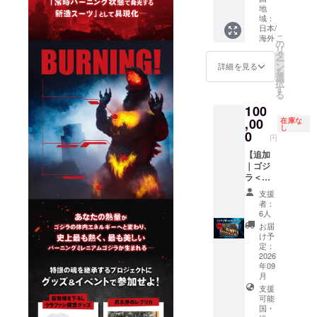
tier will
は掲載
ベット
関する
1.デジ
地
reward
support
を見送
の場
注意事
域：
タル支
content
global
らせて
合： 最
日本/
項＞ ※
援証明
s and
shippin
こ
いただ
海外
大35文
掲載を
書 2.支
の
credit
g.
リ
きま
字以内
希望す
援者限
タ
listing
English
ー
す。 ※
（半角
るお名
定活動
ン
詳細を見る
conditio
setup is
を
お名前
スペー
前を、
報告閲
選
ns are
in
択
の掲載
ス含
以下の
覧権 3.
す
not
progres
る
は、複
む） ※
文字数
クラ
listed
s.
数コー
特殊文
100
制限内
ファン
here.
Please
スをご
字や記
で備考
,00
限定壁
在庫な
Please
check
支援い
し
号は使
欄にご
紙デー
0
be sure
円
the
ただい
用でき
記入く
タ（PC
to
"Rewar
た場合
ませ
ださ
【追加
/ モバイ
check
d"
でもお
ん。 ※
い。
｜ゴジ
ル） 4.
the
section
一人様1
公序良
①日本
ラ＜牙
エンド
main
in the
回のみ
俗に反
語（漢
＞レプ
ロール
project
支援
main
となり
する内
字・ひ
リカ
クレ
page
者：
text for
ます
容や、
らが
コース
ジット
6人
for
now!
（最も
第三者
な・カ
／
掲載 中
comple
お届
*Please
大きい
の権利
タカ
Restoc
5.中川
け予
te
note
サイズ
を侵害
ナ）：
k｜
監督描
定：
details
that the
での掲
すると
15文字
Godzilla
2026
き下ろ
before
English
載とな
判断し
年09
以内
Fang
しTシャ
making
descrip
りま
月
た場合
（全
Replica
ツ 6.画
your
tions
す）。
は掲載
支援
角）
】 *This
コンテ
pledge.
for the
可能
を見送
②アル
tier will
ブック
1.デジ
reward
国・
らせて
ファ
support
（B5）
タル支