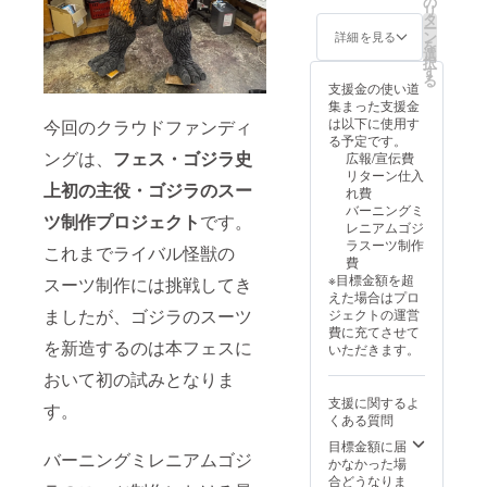
の
listed
ラ＜手
support
リ
に関す
字・ひ
タ
here.
の爪＞
global
ー
る注意
らが
ン
Please
詳細を見る
レプリ
shippin
を
事項＞
な・カ
選
be sure
カ ＜ク
g.
択
※掲載を
タカ
す
to
レジッ
English
る
希望す
ナ）：
支援金の使い道
check
ト掲載
setup is
るお名
15文字
集まった支援金
the
に関す
in
前を、
以内
は以下に使用す
今回のクラウドファンディ
main
る注意
progres
以下の
（全
る予定です。
project
事項＞
s.
文字数
ングは、
フェス・ゴジラ史
角）
広報/宣伝費
page
※掲載を
Please
制限内
②アル
リターン仕入
for
希望す
check
上初の
主役・ゴジラのスー
で備考
ファ
れ費
comple
るお名
the
欄にご
ベット
バーニングミ
te
前を、
"Rewar
ツ制作プロジェクト
です。
記入く
の場
レニアムゴジ
details
以下の
d"
ださ
合： 最
ラスーツ制作
before
これまでライバル怪獣の
文字数
section
い。
大35文
費
making
制限内
in the
①日本
字以内
※目標金額を超
your
スーツ制作には挑戦してき
で備考
main
語（漢
（半角
えた場合はプロ
pledge.
欄にご
text for
字・ひ
ましたが、ゴジラのスーツ
スペー
ジェクトの運営
1.デジ
記入く
now!
らが
ス含
費に充てさせて
タル支
ださ
*Please
な・カ
を新造するのは本フェスに
む） ※
いただきます。
援証明
い。
note
タカ
特殊文
書 2.支
①日本
that the
おいて初の試みとなりま
ナ）：
字や記
援者限
語（漢
English
15文字
号は使
支援に関するよ
定活動
字・ひ
す。
descrip
以内
用でき
くある質問
報告閲
らが
tions
（全
ませ
覧権 3.
な・カ
for the
目標金額に届
角）
ん。 ※
クラ
バーニングミレニアムゴジ
タカ
reward
かなかった場
②アル
公序良
ファン
ナ）：
content
合どうなりま
ファ
俗に反