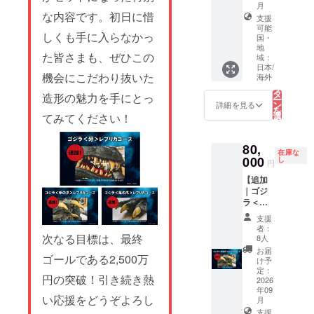
りま
ツ ＜ク
書 2.支
月
content
by Yuji
す）。
な内容です。初日に惜
レジッ
援者限
s and
支援
Kaida】
ト掲載
定活動
可能
credit
*This
しくも手に入らなかっ
に関す
国・
報告閲
listing
tier will
地
る注意
覧権 3.
conditio
support
た皆さまも、ぜひこの
域：
事項＞
クラ
ns are
global
日本/
※掲載を
ファン
not
shippin
機会にこだわり抜いた
こ
海外
の
希望す
限定壁
listed
g.
リ
タ
るお名
紙デー
造形の魅力を手にとっ
here.
English
ー
ン
前を、
詳細を見る
タ（PC
Please
setup is
を
選
以下の
てみてください！
/ モバイ
be sure
in
択
す
文字数
ル） 4.
to
progres
る
制限内
エンド
check
s.
80,
で備考
ロール
the
在庫な
Please
000
し
欄にご
クレ
円
main
check
記入く
ジット
project
the
【追加
ださ
掲載 小
page
"Rewar
｜ゴジ
い。
5.中川
for
d"
ラ＜手
①日本
監督描
comple
section
の爪＞
語（漢
き下ろ
支援
te
in the
レプリ
字・ひ
者：
しTシャ
details
main
カコー
次なる目標は、最終
8人
らが
ツ 6.画
before
text for
ス／
な・カ
お届
コンテ
making
now!
ゴールである2,500万
Restoc
け予
タカ
ブック
your
*Please
k｜
定：
ナ）：
（B5）
pledge.
円の突破！引き続き熱
note
Godzilla
2026
15文字
＜クレ
1.デジ
that the
年09
Hand
以内
ジット
い応援をどうぞよろし
タル支
English
月
Claw
（全
掲載に
援証明
descrip
支援
Replica