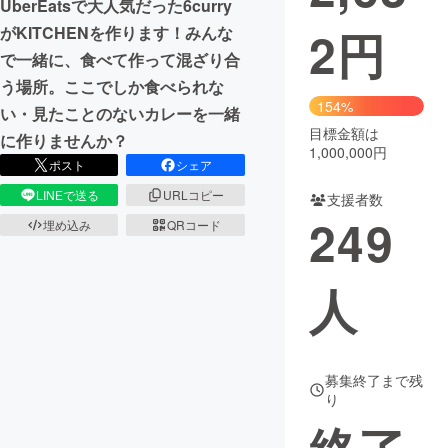
UberEatsで大人気だった6curry
2
円
がKITCHENを作ります！みんな
まちづくり・地域活性化
で一緒に、食べて作って混ざり合
う場所。ここでしか食べられな
CAMPFIRE for Social Good
CAMPFIRE Creation
154%
い・見たことのないカレーを一緒
CAMPFIREふるさと納税
machi-ya
コミュニティ
目標金額は
に作りませんか？
1,000,000円
ポスト
シェア
LINEで送る
URLコピー
支援者数
249
埋め込み
QRコード
人
募集終了まで残
り