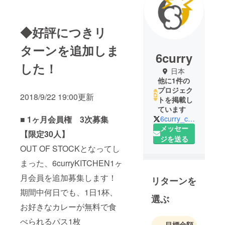
◆好評につきリ
ターンを追加しま
6curry
した！
日本
他に1件の
プロジェク
2018/9/22 19:00更新
トを掲載し
ています
■
1ヶ月会員権 3次募集
6curry_com
メッセー
【限定30人】
ジを送る
OUT OF STOCKとなってし
まった、6curryKITCHEN1ヶ
月会員を追加募集します！
リターンを
期間中何日でも、1日1杯、
選ぶ
お好きなカレーが無料で食
べられるパス1枚
目標金額