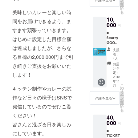
を
料にな
の間
選
択
るカ
の、使
す
美味しいカレーと楽しい時
る
レーチ
用開始
10,
ケット2
日から
間をお届けできるよう、ま
枚 ※T
000
1ヶ月で
円
シャツ
す ※パ
すます頑張っていきます。
■
はMサ
スは
6curry
イズ、L
はじめに設定した目標金額
キッチ
GOODS
サイズ
ンのみ
は達成しましたが、さらな
PLAN B
からお
でご利
支援
① カ
選びい
用いた
者：
る目標の2,000,000円まで引
レー用
ただけ
だけま
4人
オリジ
ます ※
す
お届
き続きご支援をお願いいた
ナル
キャッ
け予
カップ
プはワ
定：
します！
② お好
2018
ンサイ
年11
きなカ
ズです
こ
月
レーが1
※Tシャ
の
キッチン制作やカレーの試
リ
杯無料
ツ、
タ
ー
になる
作など日々の様子はSNSで
キャッ
ン
詳細を見る
を
カレー
プは生
選
択
発信しているのでぜひご覧
チケッ
産状況
す
る
ト2枚 ※
により
ください！
40,
オリジ
お届け
ナル
000
時期を
円
皆さんと混ざる日を楽しみ
カップ
変更す
■
のデザ
る可能
にしています。
TICKET
インは
性があ