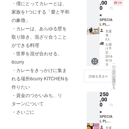
ラック
,00
合、お
・僕にとってカレーとは、
残り6
が伺
まけを
0
円
い、カ
付けさ
家族を1つにする「愛と平和
レーを
■
せてい
の象徴」
販売し
SPECIA
ただき
ます ②
L PLAN
ます
・カレーは、あらゆる壁を
お好き
B 出張
支援
なカ
6curry
者：
取り除き、混ざり合うこと
レーが1
一回
0人
杯無料
券。あ
お届
ができる料理
になる
なただ
け予
カレー
けのた
定：
・世界を混ぜ合わせる、
チケッ
めに、
2018
年10
ト20枚
代表
6curry
こ
月
※出張先
シェフ
の
リ
・カレーをきっかけに集ま
は都内
の新井
タ
ー
限定で
一平が
ン
詳細を見る
れる場所6curry KITCHENを
を
す ※ト
出張で
選
択
ラック
カレー
す
作りたい
る
の停車
をふる
250
場所は
まいま
・資金のつかいみち、リ
パトロ
す。一
,00
ン様で
平ちゃ
ターンについて
0
円
ご用意
んのス
・さいごに
ねがい
パイス
■
ます ※
カレー
SPECIA
パトロ
講座つ
L PLAN
ン様以
き。 ※
C 企業
支援