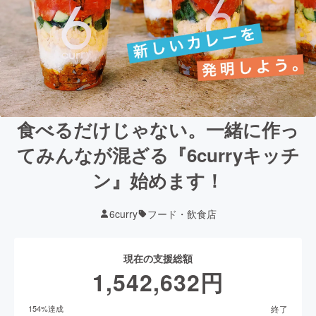
食べるだけじゃない。一緒に作っ
てみんなが混ざる『6curryキッチ
ン』始めます！
6curry
フード・飲食店
現在の支援総額
1,542,632
円
終了
154
%達成