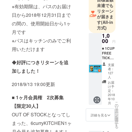
未達でも
※有効期限は、パスのお届け
リターン
日から2018年12月31日まで
が届きま
す
(All-in
の間の、使用開始日から1ヶ
方式)
月です
1,0
00
※パスはキッチンのみでご利
円
■ 1CUP
用いただけます
FREE
TICKET
◆
好評につきリターンを追
お好き
支援
なカ
者：
加しました！
レーが1
127
杯無料
人
になる
お届
2018/9/13 19:00更新
カレー
け予
チケッ
定：
2018
ト2枚※
■
1ヶ月会員権 2次募集
年10
チケッ
こ
月
トは
の
【限定30人】
リ
フード
タ
ー
OUT OF STOCKとなってし
トラッ
ン
詳細を見る
を
クと
選
択
まった、6curryKITCHEN1ヶ
キッチ
す
る
ンのみ
月会員を追加募集します！