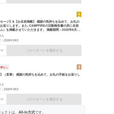
セージ】&【お名前掲載】 感謝の気持ちを込めて、お礼の
お送りします。また､CAMPFIREの活動報告書の所に名前
ム）を掲載させていただきます。 掲載期間：2026年8月頃
掲載方法：文字のみ 注意事項：支援時、必ず備考欄に掲載を
5人
名前をご記入ください
：2026年08月
このリターンを選択する
る
在庫なし
】（直筆） 感謝の気持ちを込めて、お礼の手紙をお送りし
0人
：2026年08月
このリターンを選択する
る
ジェクトは、
All-In方式
です。