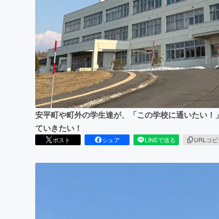
まちづくり・地域活性化
安平町や町外の学生達が、「この学校に通いたい！
ていきたい！
ポスト
シェア
LINEで送る
URLコ