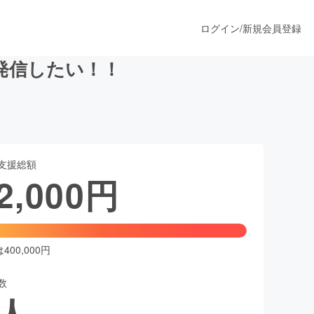
ログイン
/
新規会員登録
発信したい！！
うすぐ公開されます
支援総額
プロダクト
2,000
円
ファッション
スポーツ
00,000円
数
ア
ソーシャルグッド
人