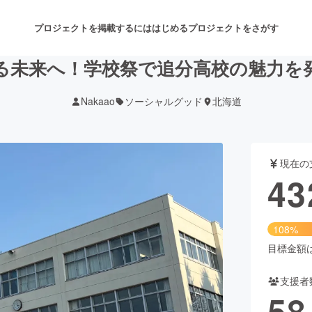
プロジェクトを掲載するには
はじめる
プロジェクトをさがす
る未来へ！学校祭で追分高校の魅力を
Nakaao
ソーシャルグッド
北海道
注目のリターン
注目の新着プロジェクト
募集終了が近いプロジェクト
も
現在の
音楽
舞台・パフォーマンス
43
ゲーム・サービス開発
フード・飲食店
108%
書籍・雑誌出版
アニメ・漫画
目標金額は4
支援者
チャレンジ
ビューティー・ヘルスケ
58