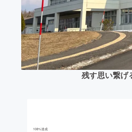
残す思い繋げ
108
%達成