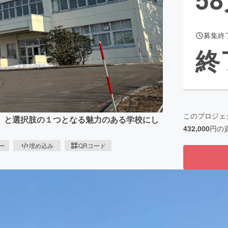
募集終
CAMPFIRE for Social Good
CAMPFIRE Creation
終
CAMPFIREふるさと納税
machi-ya
コミュニティ
このプロジェ
」と選択肢の１つとなる魅力のある学校にし
432,000
円の
ピー
埋め込み
QRコード