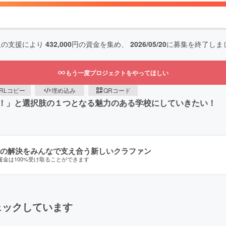
人の支援により
432,000
円の資金を集め、
2026/05/20
に募集を終了しま
もう一度プロジェクトをやってほしい
RLコピー
埋め込み
QRコード
！」と選択肢の１つとなる魅力のある学校にしていきたい！
の解決をみんなで支え合う新しいクラファン
援金は100%受け取ることができます
ェックしています