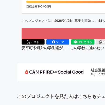
目標金額
400,000
円
このプロジェクトは、
2026/04/25
に募集を開始し、
58
ポスト
シェア
LINEで送る
U
安平町や町外の学生達が、「この学校に通いたい
社会課題
集まった支
このプロジェクトを見た人はこちらもチ