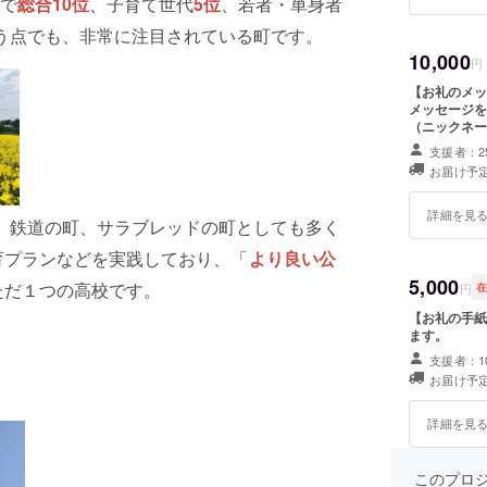
で
総合10位
、子育て世代
5位
、若者・単身者
う点でも、非常に注目されている町です。
10,000
円
【お礼のメッ
メッセージを
（ニックネー
から1年間 
支援者：2
希望されるお
お届け予定
詳細を見
、鉄道の町、サラブレッドの町としても多く
育プランなどを実践しており、「
より良い公
5,000
ただ１つの高校です。
円
【お礼の手紙
ます。
支援者：1
お届け予定
詳細を見
このプロ