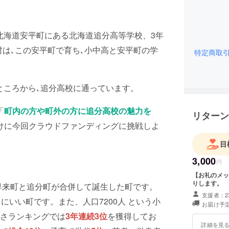
北海道安平町にある北海道追分高等学校、3年
村は､この安平町で育ち､小中高と安平町の学
特定商取
ところから､追分高校に通っています。
「
町内の方や町外の方に追分高校の魅力を
リターン
けに今回クラウドファンディングに挑戦しよ
目
3,000
円
【お礼のメッ
りします。
に早来町と追分町が合併して誕生した町です。
支援者：2
にいい町です。また、人口7200人 という小
お届け予定
さランキングでは
3年連続3位
を獲得してお
詳細を見