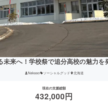
る未来へ！学校祭で追分高校の魅力を
Nakaao
ソーシャルグッド
北海道
現在の支援総額
432,000
円