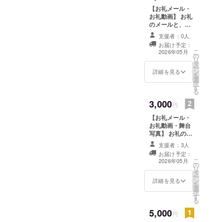
【お礼メール・
お礼動画】 お礼
のメールと、
キャスト一同の
支援者：0人
衣装姿でのお礼
お届け予定：
動画をお送りし
こ
2026年05月
の
ます。 ※メール
リ
タ
の添付にてお送
ー
ン
りします。 お礼
詳細を見る
を
選
動画について 収
択
す
録時間：約15秒
る
提供方法：メー
3,000
ルの添付にてお
円
送りします。
【お礼メール・
お礼動画・舞台
写真】 お礼の
メール、キャス
支援者：3人
ト一同の衣装姿
お届け予定：
でのお礼の動
こ
2026年05月
の
画、舞台写真
リ
タ
（ランダム）を
ー
ン
お送りします。
詳細を見る
を
選
※メールの添付に
択
す
てお送りしま
る
す。 お礼動画に
5,000
ついて 収録時
円
間：約15秒 提供