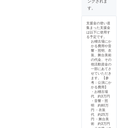
ングされま
す。
支援金の使い道
集まった支援金
は以下に使用す
る予定です。
お稽古場にか
かる費用や音
響・照明、衣
装、舞台美術
の代金、その
他活動資金の
一部にあてさ
せていただき
ます。 【参
考：公演にか
かる費用】
・お稽古場
代 約3万円
・音響・照
明 約80万
円 ・衣装
代 約25万
円 ・舞台美
術 約3万円
・その他（ス