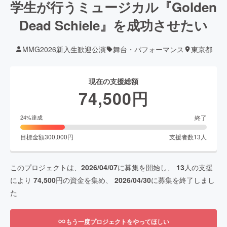
学生が行うミュージカル『Golden
Dead Schiele』を成功させたい
MMG2026新入生歓迎公演
舞台・パフォーマンス
東京都
現在の支援総額
74,500
円
終了
24
%達成
目標金額
300,000
円
支援者数
13
人
このプロジェクトは、
2026/04/07
に募集を開始し、
13
人の支援
により
74,500
円の資金を集め、
2026/04/30
に募集を終了しまし
た
もう一度プロジェクトをやってほしい