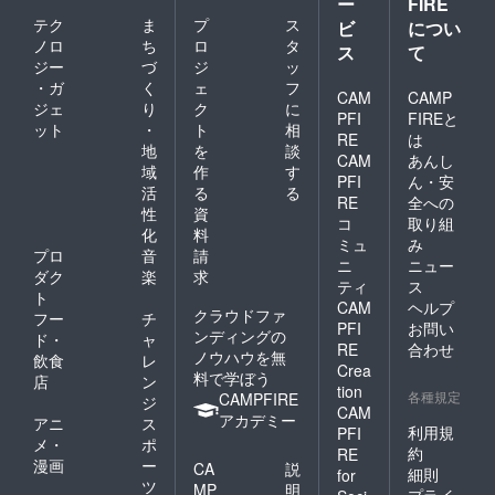
ー
FIRE
テク
ま
プ
ス
ビ
につい
ノロ
ち
ロ
タ
ス
て
ジー
づ
ジ
ッ
・ガ
く
ェ
フ
CAM
CAMP
ジェ
り
ク
に
PFI
FIREと
ット
・
ト
相
RE
は
地
を
談
CAM
あんし
域
作
す
PFI
ん・安
活
る
る
RE
全への
性
資
コ
取り組
化
料
ミュ
み
プロ
音
請
ニ
ニュー
ダク
楽
求
ティ
ス
ト
CAM
ヘルプ
クラウドファ
フー
チ
PFI
お問い
ンディングの
ド・
ャ
RE
合わせ
ノウハウを無
飲食
レ
Crea
料で学ぼう
店
ン
tion
各種規定
CAMPFIRE
ジ
CAM
アカデミー
アニ
ス
利用規
PFI
メ・
ポ
約
RE
漫画
ー
CA
説
細則
for
ツ
MP
明
プライ