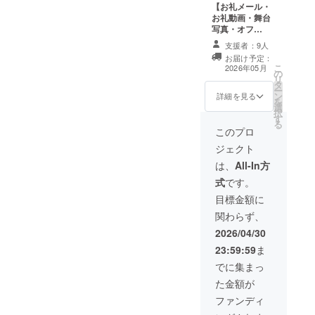
【お礼メール・
方法：メールの
お礼動画・舞台
添付にてお送り
写真・オフ
します。
ショット】 お礼
支援者：9人
のメール、キャ
お届け予定：
スト一同の衣装
こ
2026年05月
の
姿でのお礼の動
リ
タ
画、舞台写真
ー
ン
（ランダム）、
詳細を見る
を
選
衣装姿でのオフ
択
す
ショット（ラン
る
ダム）をお送り
このプロ
します。 ※メー
ジェクト
ルの添付にてお
送りします。 お
は、
All-In方
礼動画について
式
です。
収録時間：約15
秒 提供方法：
目標金額に
メールの添付に
関わらず、
てお送りしま
す。
2026/04/30
23:59:59
ま
でに集まっ
た金額が
ファンディ