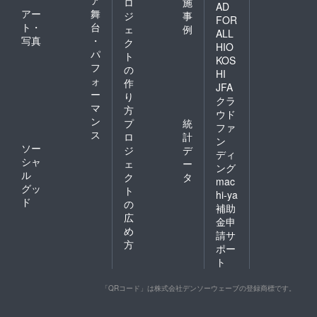
ロ
施
AD
アー
舞
ジ
事
FOR
ト・
台
ェ
例
ALL
写真
・
ク
HIO
パ
ト
KOS
フ
の
HI
ォ
作
JFA
ー
り
クラ
マ
方
ウド
ン
プ
統
ファ
ス
ロ
計
ン
ソー
ジ
デ
ディ
シャ
ェ
ー
ング
ル
ク
タ
mac
グッ
ト
hi-ya
ド
の
補助
広
金申
め
請サ
方
ポー
ト
「QRコード」は株式会社デンソーウェーブの登録商標です。