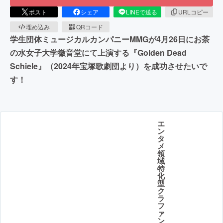
ポスト
シェア
LINEで送る
URLコピー
埋め込み
QRコード
学生団体ミュージカルカンパニーMMGが4月26日にお茶
の水女子大学徽音堂にて上演する『Golden Dead
Schiele』（2024年宝塚歌劇団より）を成功させたいで
す！
エ
ン
タ
メ
領
域
特
化
型
ク
ラ
フ
ァ
ン