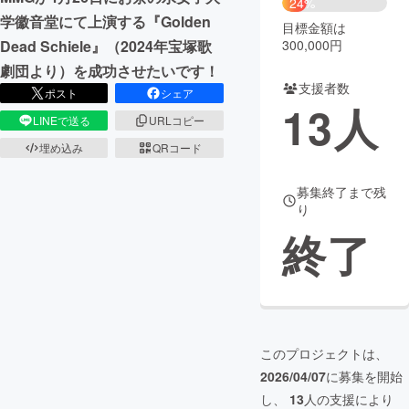
24%
学徽音堂にて上演する『Golden
目標金額は
まちづくり・地域活性化
300,000円
Dead Schiele』（2024年宝塚歌
劇団より）を成功させたいです！
支援者数
CAMPFIRE for Social Good
CAMPFIRE Creation
ポスト
シェア
13
人
CAMPFIREふるさと納税
machi-ya
コミュニティ
LINEで送る
URLコピー
埋め込み
QRコード
募集終了まで残
り
終了
このプロジェクトは、
2026/04/07
に募集を開始
し、
13
人の支援により