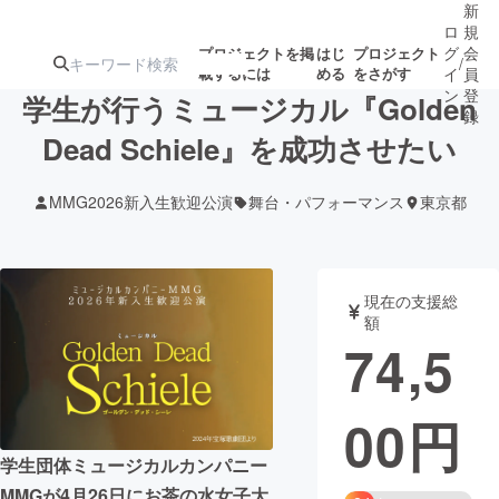
新
ロ
規
グ
会
プロジェクトを掲
はじ
プロジェクト
/
載するには
める
をさがす
イ
員
ン
登
学生が行うミュージカル『Golden
録
Dead Schiele』を成功させたい
人気のプロ
注目のリ
注目の新着プロ
募集終了が近いプ
もうすぐ公開
MMG2026新入生歓迎公演
舞台・パフォーマンス
東京都
ジェクト
ターン
ジェクト
ロジェクト
されます
アート・写真
音楽
現在の支援総
額
74,5
テクノロジー・ガジェット
ゲーム・サ
00
円
映像・映画
書籍・雑誌
学生団体ミュージカルカンパニー
ビジネス・起業
チャレンジ
MMGが4月26日にお茶の水女子大