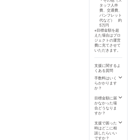
タッフ人件
費、交通費、
パンフレット
代など） 約
5万円
※目標金額を超
えた場合はプロ
ジェクトの運営
費に充てさせて
いただきます。
支援に関するよ
くある質問
手数料はいく
らかかります
か？
目標金額に届
かなかった場
合どうなりま
すか？
支援で困った
時はどこに相
談したらいい
ですか？