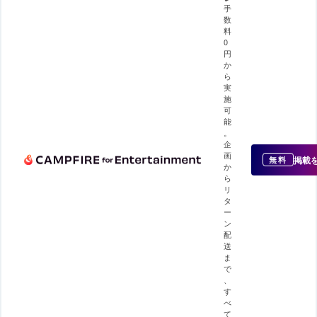
手
数
料
0
円
か
ら
実
施
可
能
。
企
画
掲載
無料
か
ら
リ
タ
ー
ン
配
送
ま
で
、
す
べ
て