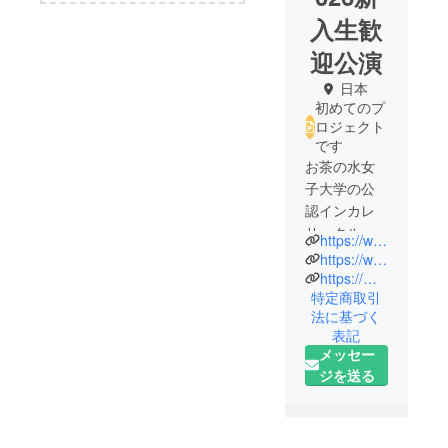
入生歓
迎公演
日本
初めてのプ
ロジェクト
です
お茶の水女
子大学の公
認インカレ
サークル、
https://www.musical-mmg.org
『ミュージ
https://www.instagram.com/musical_company_mmg/
カルカンパ
https://mobile.twitter.com/m_c_mmg
特定商取引
ニーMMG』
法に基づく
です！ 女性
表記
のみの
メッセー
ミュージカ
ジを送る
ルサークル
で、主に宝
塚歌劇団の