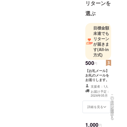
作品を年に2
リターンを
回上演して
選ぶ
います💃🕺
目標金額
未達でも
リターン
が届きま
す
(All-in
方式)
500
円
【お礼メール】
お礼のメールを
お送りします。
支援者：1人
お届け予定：
こ
2026年05月
の
リ
タ
ー
ン
詳細を見る
を
選
択
す
る
1,000
円