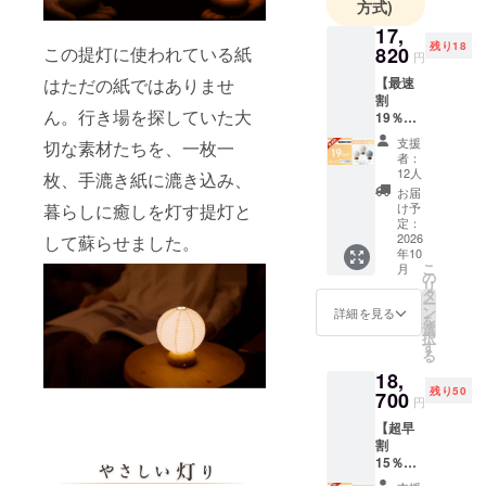
方式)
ラシイ挑戦
17,
に取り組ん
残り18
この提灯に使われている紙
820
円
でいきたい
はただの紙ではありませ
【最速
と考えてい
割
ますので、
ん。行き場を探していた大
19％OF
F】提灯
応援を願い
支援
切な素材たちを、一枚一
１個 ※
者：
いたしま
本リ
12人
枚、手漉き紙に漉き込み、
す。
ターン
お届
では、
暮らしに癒しを灯す提灯と
け予
３種類
定：
の素材
2026
して蘇らせました。
年10
（イヨ
こ
月
カン／
の
リ
おりづ
タ
ー
る／デ
ン
詳細を見る
を
ニム）
選
択
から、
す
る
お好き
18,
なタイ
残り50
プを１
700
円
点お選
【超早
びいた
割
だけま
15％OF
す。 ※
F】提灯
手漉き