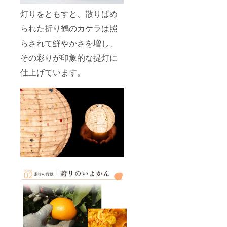
制作状
010240
況や部
47
灯りをともすと、散りばめ
材の供
給状況
られた折り鶴のカケラは照
により
らされて鮮やかさを増し、
変動す
る可能
その彩りが印象的な提灯に
性があ
り、出
仕上げています。
荷時期
が遅れ
る場合
があり
ます。
※適格請
求書発
行事業
者登録
番号：
T95000
010240
47