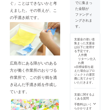
ため、
漉き紙
ぐ使え
でに集まっ
ぐ」ことはできないかと考
下がる
ジュー
色味・
の特性
るよ
可能性
ルは、
た金額が
風合
上、水
えました。その答えが、こ
う、お
もござ
職人の
い・模
濡れや
試し用
ファンディ
いま
制作状
の手漉き紙です。
様には
高湿度
電池を
す。 ※
況や部
ングされま
個体差
の環境
同梱し
デザイ
材の供
がござ
は避け
ていま
す。
ン・仕
給状況
いま
てご使
す。 ※
様は、
により
す。手
用くだ
皆様の
改善等
変動す
仕事な
さい。
ご支援
により
る可能
支援金の使い道
らでは
※LEDラ
により
一部変
性があ
集まった支援金
の表情
イトは
量産効
更とな
り、出
は以下に使用す
として
乾電池
率が向
る場合
荷時期
る予定です。
お楽し
式（提
上した
があり
が遅れ
人件費
みくだ
灯1個に
場合、
ますの
る場合
リターン仕入
さい。
つき単
正規販
でご了
があり
広島市にある障がいのある
れ費
※本品は
四電池
売価格
承くだ
ます。
※目標金額を超
屋内専
×2本）
が販売
さい。
方が働く作業所のおりづる
※適格請
えた場合はプロ
用で
です。
予定価
※製造ス
求書発
ジェクトの運営
す。手
お届け
作業所で、この折り鶴を漉
格より
ケ
行事業
費に充てさせて
漉き紙
時にす
下がる
ジュー
者登録
いただきます。
の特性
き込んだ手漉き紙を作成し
ぐ使え
可能性
ルは、
番号：
上、水
るよ
もござ
職人の
T95000
ています。
濡れや
う、お
いま
制作状
010240
支援に関するよ
高湿度
試し用
す。 ※
況や部
47
くある質問
の環境
電池を
デザイ
材の供
は避け
同梱し
手数料はいく
ン・仕
給状況
てご使
ていま
らかかります
様は、
により