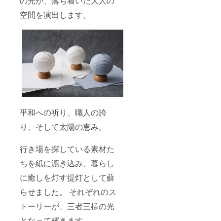
の光が、落ち着いた大人の
空間を演出します。
平和への祈り、職人の誇
り、そして太陽の恵み。
行き場を探している素材た
ちを紙に漉き込み、暮らし
に癒しを灯す提灯として蘇
らせました。 それぞれのス
トーリーが、三者三様の光
となって輝きます。