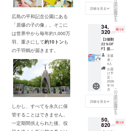
リ
おりづ
い・模
タ
濡れや
ー
る／デ
様には
ン
高湿度
詳細を見る
を
ニム）
個体差
選
の環境
択
広島の平和記念公園にある
から、
がござ
す
は避け
る
お好き
いま
てご使
「原爆の子の像」。そこに
34,
なタイ
す。手
用くだ
残り6
プを１
320
仕事な
さい。
は世界中から毎年約1,000万
円
点お選
らでは
※LEDラ
【2個割
びいた
の表情
羽、重さにして
約10トン
も
イトは
22％OF
だけま
として
乾電池
F】提灯
す。 ※
の千羽鶴が届きます。
お楽し
式（単
2個 ※本
手漉き
みくだ
四電池
支援
リター
紙およ
さい。
×2本）
者：
ンで
び八女
※本品は
4人
です。
は、３
提灯の
屋内専
お届け
お届
種類の
手作業
用で
け予
時にす
素材
工程の
定：
す。手
ぐ使え
（イヨ
2026
ため、
漉き紙
るよ
年10
カン／
色味・
の特性
う、お
こ
月
おりづ
風合
の
上、水
試し用
リ
る／デ
い・模
タ
濡れや
電池を
ー
ニム）
様には
ン
高湿度
詳細を見る
同梱し
を
から、
しかし、すべてを永久に保
個体差
選
の環境
ていま
択
お好き
がござ
す
は避け
す。 ※
る
管することはできません。
なタイ
いま
てご使
皆様の
50,
プを2点
す。手
用くだ
ご支援
一定期間供えられた後、役
残り9
お選び
820
仕事な
さい。
により
円
いただ
らでは
※LEDラ
量産効