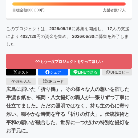
目標金額
200,000
円
支援者数
17
人
このプロジェクトは、
2026/05/15
に募集を開始し、
17
人の支援
により
402,120
円の資金を集め、
2026/06/30
に募集を終了しま
した
もう一度プロジェクトをやってほしい
ポスト
シェア
LINEで送る
URLコピー
埋め込み
QRコード
広島に届いた「折り鶴」。その様々な人の想いを宿した
手漉き紙を、福岡・八女提灯の職人が一張りずつ丁寧に
仕立てました。ただの照明ではなく、持ち主の心に寄り
添い、穏やかな時間を守る「祈りの灯火」。伝統技術と
平和の願いが融合した、世界に一つだけの特別な提灯を
お手元に。