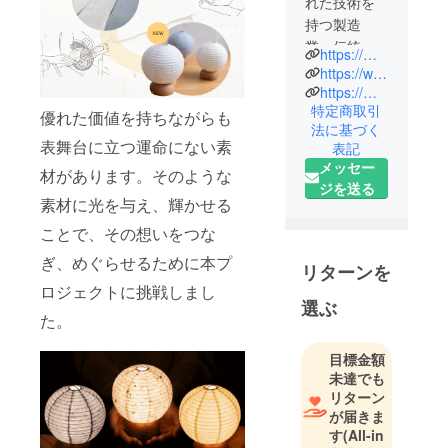
れた技術を
持つ製造
業・伝統工
https://monozku.co.jp/company/
芸の事業者
https://www.instagram.com/ehime.craftsman/
が新しい
https://monozku.co.jp/kikuma-gawara/
特定商取引
ジャンルに
優れた価値を持ちながらも
法に基づく
挑戦するサ
表舞台に立つ運命にない素
表記
ポートをし
メッセー
材があります。そのような
ます。愛媛
ジを送る
県の事業者
素材に光を与え、輝かせる
の研究開発
ことで、その想いをつな
部署として
ぎ、めぐらせるために本プ
貢献したい
リターンを
と考えてい
ロジェクトに挑戦しまし
選ぶ
ます。愛媛
た。
県内の様々
な事業者を
目標金額
つなげて、
未達でも
リターン
その優れた
が届きま
技術を発展
す
(All-in
させてアタ