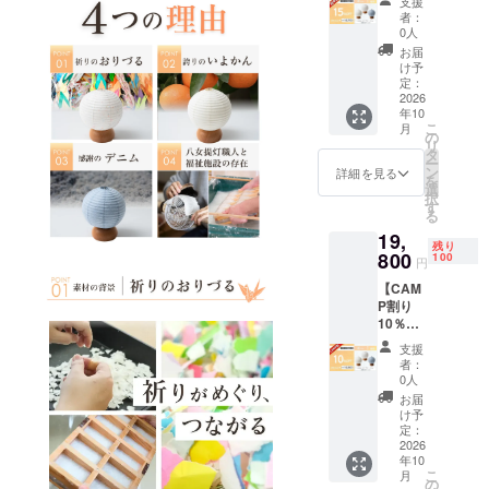
支援
１個 ※
紙およ
者：
本リ
び八女
0人
ターン
提灯の
お届
では、
手作業
け予
３種類
工程の
定：
の素材
2026
ため、
年10
（イヨ
色味・
こ
月
カン／
風合
の
リ
おりづ
い・模
タ
ー
る／デ
様には
ン
詳細を見る
を
ニム）
個体差
選
択
から、
がござ
す
る
お好き
いま
19,
なタイ
す。手
残り
プを１
800
仕事な
100
円
点お選
らでは
【CAM
びいた
の表情
P割り
だけま
として
10％OF
す。 ※
お楽し
F】提灯
手漉き
みくだ
支援
１個 ※
紙およ
さい。
者：
本リ
び八女
※本品は
0人
ターン
提灯の
屋内専
お届
では、
手作業
用で
け予
３種類
工程の
定：
す。手
の素材
2026
ため、
漉き紙
年10
（イヨ
色味・
の特性
こ
月
カン／
風合
の
上、水