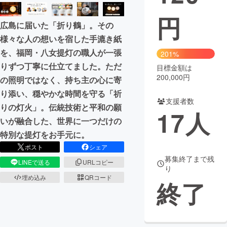
円
まちづくり・地域活性化
広島に届いた「折り鶴」。その
様々な人の想いを宿した手漉き紙
CAMPFIRE for Social Good
CAMPFIRE Creation
を、福岡・八女提灯の職人が一張
201%
CAMPFIREふるさと納税
machi-ya
コミュニティ
りずつ丁寧に仕立てました。ただ
目標金額は
200,000円
の照明ではなく、持ち主の心に寄
り添い、穏やかな時間を守る「祈
支援者数
りの灯火」。伝統技術と平和の願
17
人
いが融合した、世界に一つだけの
特別な提灯をお手元に。
ポスト
シェア
募集終了まで残
LINEで送る
URLコピー
り
埋め込み
QRコード
終了