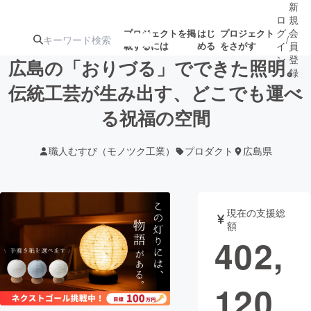
新
ロ
規
グ
会
プロジェクトを掲
はじ
プロジェクト
/
載するには
める
をさがす
イ
員
ン
登
広島の「おりづる」でできた照明。
録
伝統工芸が生み出す、どこでも運べ
る祝福の空間
人気のプロ
注目のリ
注目の新着プロ
募集終了が近いプ
もうすぐ公開
ジェクト
ターン
ジェクト
ロジェクト
されます
職人むすび（モノツク工業）
プロダクト
広島県
アート・写真
音楽
現在の支援総
テクノロジー・ガジェット
ゲーム・サ
額
402,
映像・映画
書籍・雑誌
120
ビジネス・起業
チャレンジ