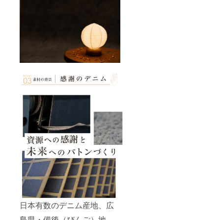
日本有数のデニム産地、広
島県・備後（びんご）地