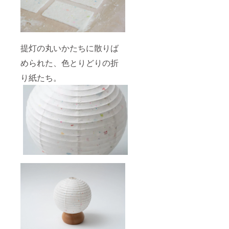
正規販
でご了
ます。
売価格
承くだ
※適格請
が販売
さい。
求書発
予定価
※製造ス
行事業
格より
ケ
者登録
下がる
ジュー
番号：
提灯の丸いかたちに散りば
可能性
ルは、
T95000
もござ
職人の
められた、色とりどりの折
010240
いま
制作状
47
す。 ※
り紙たち。
況や部
デザイ
材の供
ン・仕
給状況
様は、
により
改善等
変動す
により
る可能
一部変
性があ
更とな
り、出
る場合
荷時期
があり
が遅れ
ますの
る場合
でご了
があり
承くだ
ます。
さい。
※適格請
※製造ス
求書発
ケ
行事業
ジュー
者登録
ルは、
番号：
職人の
T95000