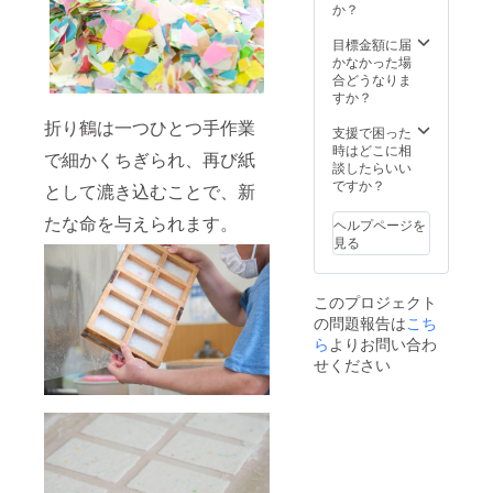
用くだ
す。 ※
か？
改善等
変動す
さい。
皆様の
により
る可能
※LEDラ
ご支援
目標金額に届
一部変
性があ
イトは
により
かなかった場
更とな
り、出
乾電池
量産効
合どうなりま
る場合
荷時期
式（提
率が向
すか？
があり
が遅れ
灯1個に
上した
ますの
る場合
折り鶴は一つひとつ手作業
つき単
場合、
支援で困った
でご了
があり
四電池
正規販
時はどこに相
承くだ
ます。
で細かくちぎられ、再び紙
×2本）
売価格
談したらいい
さい。
※適格請
です。
が販売
ですか？
※製造ス
求書発
として漉き込むことで、新
お届け
予定価
ケ
行事業
時にす
格より
たな命を与えられます。
ジュー
者登録
ヘルプページを
ぐ使え
下がる
ルは、
番号：
見る
るよ
可能性
職人の
T95000
う、お
もござ
制作状
010240
試し用
いま
況や部
47
このプロジェクト
電池を
す。 ※
材の供
の問題報告は
同梱し
こち
デザイ
給状況
ていま
ン・仕
ら
よりお問い合わ
により
す。 ※
様は、
変動す
せください
皆様の
改善等
る可能
ご支援
により
性があ
により
一部変
り、出
量産効
更とな
荷時期
率が向
る場合
が遅れ
上した
があり
る場合
場合、
ますの
があり