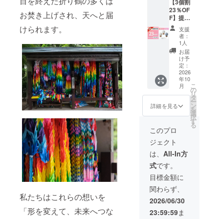
目を終えた折り鶴の多くは
【3個割
けま
の表情
イトは
率が向
23％OF
す。 ※
として
乾電池
お焚き上げされ、天へと届
上した
F】提灯
手漉き
お楽し
式（単
場合、
3個 ※本
紙およ
みくだ
けられます。
四電池
正規販
支援
リター
び八女
さい。
×2本）
者：
売価格
ンで
提灯の
※本品は
1人
です。
が販売
は、３
手作業
屋内専
お届け
お届
予定価
種類の
工程の
用で
け予
時にす
格より
素材
ため、
定：
す。手
ぐ使え
下がる
（イヨ
2026
色味・
漉き紙
るよ
可能性
年10
カン／
風合
の特性
う、お
もござ
こ
月
おりづ
い・模
の
上、水
試し用
いま
リ
る／デ
様には
タ
濡れや
電池を
す。 ※
ー
ニム）
個体差
ン
高湿度
詳細を見る
同梱し
デザイ
を
から、
がござ
選
の環境
ていま
ン・仕
択
お好き
いま
す
は避け
す。 ※
様は、
る
なタイ
す。手
てご使
このプロ
皆様の
改善等
プを3点
仕事な
用くだ
ご支援
により
ジェクト
お選び
らでは
さい。
により
一部変
いただ
の表情
※LEDラ
は、
All-In方
量産効
更とな
けま
として
イトは
率が向
る場合
式
です。
す。 ※
お楽し
乾電池
上した
があり
手漉き
みくだ
式（単
目標金額に
場合、
ますの
紙およ
さい。
四電池
正規販
でご了
関わらず、
び八女
※本品は
×2本）
売価格
承くだ
私たちはこれらの想いを
提灯の
屋内専
です。
2026/06/30
が販売
さい。
手作業
用で
お届け
予定価
※製造ス
「形を変えて、未来へつな
23:59:59
ま
工程の
す。手
時にす
格より
ケ