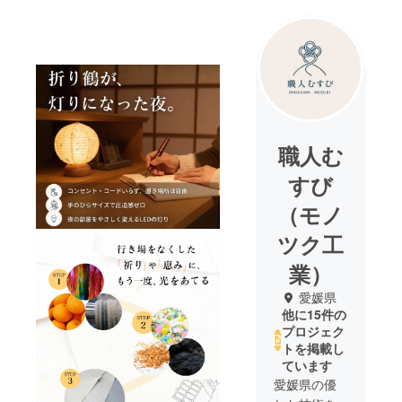
職人む
すび
（モノ
ツク工
業）
愛媛県
他に15件の
プロジェク
トを掲載し
ています
愛媛県の優