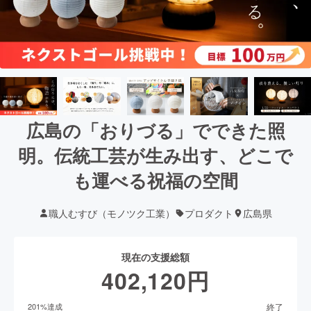
広島の「おりづる」でできた照
明。伝統工芸が生み出す、どこで
も運べる祝福の空間
職人むすび（モノツク工業）
プロダクト
広島県
現在の支援総額
402,120
円
終了
201
%達成