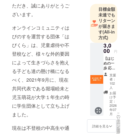
ただき、誠にありがとうご
目標金額
ざいます。
未達でも
リターン
が届きま
オンラインコミュニティは
す
(All-in
ぴのすを運営する団体「は
方式)
ぴくら」は、児童虐待や不
3,0
00
円
登校など、様々な外的要因
【はじ
によって生きづらさを抱え
めの一
歩 応援
る子ども達の懸け橋になる
プラ
支援
ン】 ・
べく、2021年9月に、現在
者：
お礼
102
メール
共同代表である堀場睦未と
人
・活動
お届
児玉萌花が大学１年生の時
報告レ
け予
ポート
定：
に学生団体として立ち上げ
2026
（PDF
年07
）
ました。
こ
月
の
リ
タ
ー
ン
詳細を見る
現在は不登校の中高生や通
を
選
択