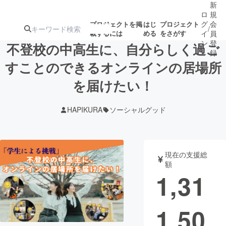
新
ロ
規
グ
会
プロジェクトを掲
はじ
プロジェクト
/
載するには
める
をさがす
イ
員
ン
登
不登校の中高生に、自分らしく過ご
録
すことのできるオンラインの居場所
を届けたい！
人気のプロ
注目のリ
注目の新着プロ
募集終了が近いプ
もうすぐ公開
ジェクト
ターン
ジェクト
ロジェクト
されます
HAPIKURA
ソーシャルグッド
アート・写真
音楽
現在の支援総
テクノロジー・ガジェット
ゲーム・サ
額
1,31
映像・映画
書籍・雑誌
1,50
ビジネス・起業
チャレンジ