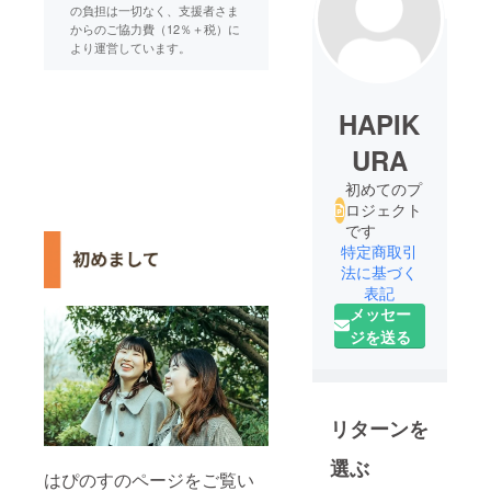
の負担は一切なく、支援者さま
からのご協力費（12％＋税）に
より運営しています。
HAPIK
URA
初めてのプ
ロジェクト
です
特定商取引
法に基づく
表記
メッセー
ジを送る
リターンを
選ぶ
はぴのすのページをご覧い