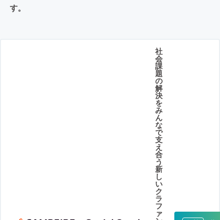
す。
社
会
課
題
の
解
決
を
み
ん
な
で
支
え
合
う
新
し
い
ク
ラ
フ
ァ