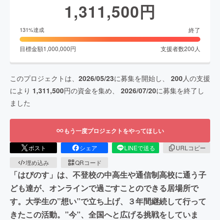
1,311,500
円
終了
131
%達成
目標金額
1,000,000
円
支援者数
200
人
このプロジェクトは、
2026/05/23
に募集を開始し、
200
人の支援
により
1,311,500
円の資金を集め、
2026/07/20
に募集を終了し
ました
もう一度プロジェクトをやってほしい
ポスト
シェア
LINEで送る
URLコピー
埋め込み
QRコード
「はぴのす」は、不登校の中高生や通信制高校に通う子
ども達が、オンラインで過ごすことのできる居場所で
す。大学生の”想い”で立ち上げ、３年間継続して行って
きたこの活動。”今”、全国へと広げる挑戦をしていま