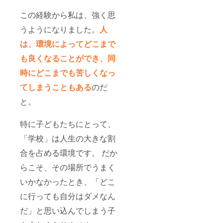
禁止で
クト終
す。
了後に
この経験から私は、強く思
お送り
する
うようになりました。
人
メール
は、環境によってどこまで
をご確
認くだ
も良くなることができ、同
さい。
※公序良
時にどこまでも苦しくなっ
俗に反
する名
てしまうこともある
のだ
前や長
すぎる
と。
名前、
第３者
特に子どもたちにとって、
特定の
名前の
「学校」は人生の大きな割
使用は
禁止で
合を占める環境です。 だか
す。
らこそ、その場所でうまく
いかなかったとき、「どこ
に行っても自分はダメなん
だ」と思い込んでしまう子