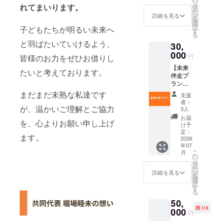
リ
ジタル
れてまいります。
り合い
タ
ー
支援証
の方な
ン
詳細を見る
を
明書 ・
ど、一
選
択
子どもたちが明るい未来へ
中高生
名さま
す
る
の方
の参加
と羽ばたいていけるよう、
30,
へ。
が可能
「はぴ
000
です。
円
皆様のお力をぜひお借りし
のす」1
ご参加
【未来
か月参
は任意
たいと考えております。
伴走プ
加券。
となり
ラン】
（お子
ます。
・お礼
さん
まだまだ未熟な私達です
・活動
支援
メール
や、知
報告会
者：
・活動
が、温かいご理解とご協力
り合い
への招
3人
報告レ
の方な
待
お届
を、心よりお願い申し上げ
ポート
ど、一
（2027
け予
（PDF
名さま
定：
年2月
ます。
） ・ デ
2026
の参加
頃、オ
年07
ジタル
が可能
ンライ
こ
月
支援証
です。
の
ンで開
リ
明書 ・
ご参加
タ
催）
ー
中高生
は任意
ン
詳細を見る
を
の方
となり
選
択
へ。
ま
す
る
「はぴ
す。）
50,
のす」2
・活動
残り8
か月参
000
報告会
円
加券を
への招