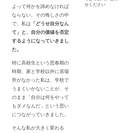
慮した
webサ
望され
前や長
せください
よって何かを諦めなければ
サイズ
イト内
ない場
すぎる
で掲載
「サ
合は、
名前、
ならない。その悔しさの中
しま
ポー
「掲載
第３者
す。 ※
ター一
希望な
特定の
で、私は
「どうせ自分なん
ご支援
覧」
し」と
名前の
時、備
ページ
て」と、自分の価値を否定
ご記入
使用は
考欄に
に掲載
くださ
禁止で
するようになっていきまし
掲載を
しま
い。 ※
す。
希望さ
す。ロ
ロゴ・
た。
れるお
ゴ掲載
バナー
名前
をご希
画像の
（個人
望の場
掲載を
特に高校生という思春期の
名・企
合は、
ご希望
業名・
他掲載
の場合
時期、家と学校以外に居場
団体
者との
は、プ
名）を
バラン
ロジェ
所がなかった私は、学校で
ご記入
スを考
クト終
うまくいかないことが、そ
くださ
慮した
了後に
い。掲
サイズ
お送り
のまま「自分は何をやって
載を希
で掲載
する
望され
しま
メール
もダメなんだ」という思い
ない場
す。 ※
をご確
合は、
ご支援
認くだ
につながっていきました。
「掲載
時、備
さい。
希望な
考欄に
※公序良
し」と
掲載を
俗に反
そんな私が大きく変わる
ご記入
希望さ
する名