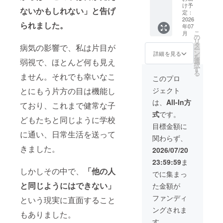
ど、一
報告レ
すサ
続する
け予
ないかもしれない」と告げ
名さま
ポート
ポー
定：
限り掲
の参加
（PDF
2026
ターに
載。 ・
られました。
年07
が可能
） ・デ
任命
掲載方
こ
月
です。
ジタル
（web
の
法：お
リ
ご参加
支援証
サイト
タ
名前掲
病気の影響で、私は片目が
ー
は任意
明書 ・
にお名
ン
載（個
詳細を見る
を
となり
中高生
前を掲
弱視で、ほとんど何も見え
選
人名・
択
ま
の方
載しま
す
企業
る
ません。それでも幸いなこ
す。）
へ。
す）※任
名・団
このプロ
中高
「はぴ
意 ・堀
体名）
とにもう片方の目は機能し
ジェクト
生： ・
のす」3
場睦未
やロゴ
活動報
か月参
or児玉
掲載が
は、
All-In方
ており、これまで健常な子
告会へ
加券を
萌花 オ
できま
式
です。
の招待
プレゼ
ンライ
す。 ・
どもたちと同じように学校
（2027
ント。
ン1on1
掲載サ
目標金額に
年2月
（お子
45分
に通い、日常生活を送って
イズ：
関わらず、
頃、オ
さん
（希望
webサ
ンライ
や、知
きました。
制）
イト内
2026/07/20
ンで開
り合い
★web
「サ
23:59:59
ま
催） ・
の方な
サイト
ポー
しかしその中で、
「他の人
はびの
ど、一
へのお
ター一
でに集まっ
すサ
名さま
名前掲
覧」
と同じようにはできない」
た金額が
ポー
の参加
載につ
ページ
ターに
が可能
いて ・
に掲載
ファンディ
という現実に直面すること
任命
です。
掲載期
しま
ングされま
（web
ご参加
間：事
す。ロ
もありました。
サイト
は任意
業が存
ゴ掲載
す。