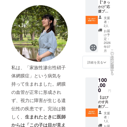
【"きっ
プレゼ
待
かけ"応
ント。
（2027
援プラ
（お子
年2月
ン】 ・
さん
頃、オ
支援
お礼
や、知
ンライ
者：
メール
り合い
ンで開
2人
・活動
の方な
催） ・
お届
報告レ
ど、一
はぴの
け予
ポート
名さま
定：
すサ
（PDF
2026
の参加
ポー
年07
） ・デ
が可能
ターに
こ
月
ジタル
です。
の
任命
リ
支援証
ご参加
タ
（web
ー
明書 ・
は任意
ン
サイト
詳細を見る
を
中高生
となり
選
私は、「家族性滲出性硝子
にお名
択
の方
ま
す
前を掲
る
へ。
体網膜症」という病気を
す。）
載しま
100
「はぴ
・活動
す）※任
持って生まれました。網膜
のす」3
,00
報告会
意
か月参
への招
0
★web
円
の血管が正常に形成され
加券を
待
サイト
プレゼ
【はぴ
（2027
へのお
ず、視力に障害が生じる遺
ント。
のす共
年2月
名前掲
（お子
創プラ
頃、オ
載につ
伝性の疾患です。完治は難
さん
ン】 ・
ンライ
いて ・
支援
や、知
お礼
しく、
生まれたときに医師
ンで開
掲載期
者：
り合い
メール
催） ・
間：事
1人
からは「この子は目が見え
の方な
・活動
はぴの
業が存
お届