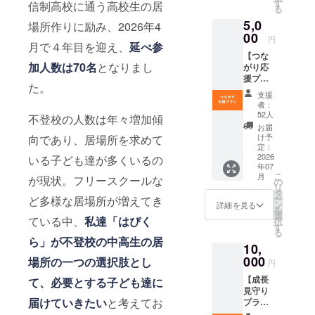
す
信制高校に通う高校生の居
る
5,0
場所作りに励み、2026年4
00
円
月で４年目を迎え、
延べ参
【つな
加人数は70名
となりまし
がり応
援プラ
た。
ン】 ・
支援
お礼
者：
メール
52人
不登校の人数は年々増加傾
・ 活動
お届
報告レ
け予
向であり、居場所を求めて
ポート
定：
（PDF
2026
いる子ども達が多くいるの
年07
） ・デ
こ
月
が現状。フリースクールな
ジタル
の
リ
支援証
タ
ー
ど多様な居場所が増えてき
明書 ・
ン
詳細を見る
を
中高生
選
ている中、
私達「はぴく
択
の方
す
る
へ。
ら」が不登校の中高生の居
10,
「はぴ
のす」
000
場所の一つの選択肢とし
円
ゲーム
【成長
て、必要とする子ども達に
交流
見守り
会・自
届けていきたい
と考えてお
プラ
習室・
ン】 ・
交流会