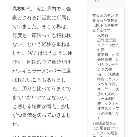
にお名
となり
続する
をご希
前を掲
ま
高校時代、私は県内でも強
限り掲
望の場
載しま
す。）
載。 ・
合は、
支援金の使い道
豪とされる部活動に所属し
す）※任
・活動
掲載方
他掲載
集まった支援金
意 ・椎
報告会
法：お
者との
は以下に使用す
ていました。そこで私は、
名雄一
への招
名前掲
バラン
る予定です。
さんカ
待
載（個
スを考
何度も「頑張っても報われ
人件費
ウンセ
（2027
人名・
慮した
広報/宣伝費
リング
年2月
企業
サイズ
ない」という経験を重ねま
リターン仕入
（90
頃、オ
名・団
で掲載
れ費
分）※希
ンライ
体名）
した。 実力は思うように伸
しま
事業費（オフ
望制
ンで開
やロゴ
す。 ※
会開催費、個
びず、同期の中で自分だけ
★web
催） ・
掲載が
ご支援
別カウンセリ
サイト
はびの
できま
時、備
ングの整
がレギュラーメンバーに選
へのお
すサ
す。 ・
考欄に
備）、活動維
名前掲
ポー
掲載サ
掲載を
ばれないこともありまし
持費（コンテ
載につ
ターに
イズ：
希望さ
ンツ制作費、
いて ・
任命
webサ
れるお
た。周りと比べてうまくで
オンライン支
掲載期
（web
イト内
名前
援のための
間：事
サイト
「サ
きていないのではないか、
（個人
ツール利用
業が存
にお名
ポー
名・企
費、ゲストや
続する
前を掲
と感じる場面が増え、
少し
ター一
業名・
運営スタッフ
限り掲
載しま
覧」
団体
への謝礼）な
ずつ自信を失っていきまし
載。 ・
す）※任
ページ
名）を
ど
掲載方
意 ・
に掲載
ご記入
た。
※目標金額を超
法：お
「はぴ
しま
くださ
えた場合はプロ
名前掲
のすの
す。ロ
い。掲
ジェクトの運営
載（個
あゆ
ゴ掲載
載を希