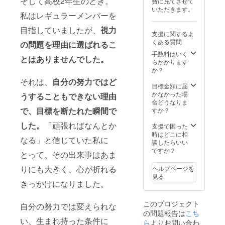
そして高校2年生のとき。
費に充てさせて
人名・
み」冊
をご希
望され
いただきます。
企業
子郵送
望の場
ない場
私はレギュラーメンバーを
名・団
★web
合は、
合は、
体名）
サイト
目指していましたが、
視力
他掲載
「掲載
支援に関するよ
やロゴ
へのお
者との
希望な
くある質問
の問題を理由に選ばれるこ
掲載が
名前掲
バラン
し」と
できま
載につ
スを考
手数料はいく
ご記入
とはありませんでした。
す。 ・
いて ・
慮した
らかかります
くださ
掲載サ
掲載期
サイズ
か？
い。 ※
イズ：
間：事
で掲載
ロゴ・
それは、
自分の努力ではど
webサ
業が存
しま
目標金額に届
バナー
イト内
続する
す。 ※
かなかった場
画像の
うすることもできない理由
「サ
限り掲
ご支援
合どうなりま
掲載を
ポー
載。 ・
時、備
で、目標を断たれた瞬間で
すか？
ご希望
ター一
掲載方
考欄に
の場合
した。
「頑張ればなんとか
覧」
法：お
掲載を
支援で困った
は、プ
ページ
名前掲
希望さ
時はどこに相
ロジェ
なる」と信じていた私に
に掲載
載（個
れるお
談したらいい
クト終
しま
人名・
名前
ですか？
了後に
とって、その出来事はあま
す。ロ
企業
（個人
お送り
ゴ掲載
名・団
名・企
する
りにも大きく、心が折れる
ヘルプページを
をご希
体名）
業名・
メール
見る
望の場
やロゴ
団体
きっかけになりました。
をご確
合は、
掲載が
名）を
認くだ
他掲載
できま
ご記入
さい。
このプロジェクト
者との
す。 ・
自分の努力では変えられな
くださ
※公序良
の問題報告は
バラン
掲載サ
こち
い。掲
俗に反
い、生まれ持った条件に
スを考
イズ：
載を希
ら
よりお問い合わ
する名