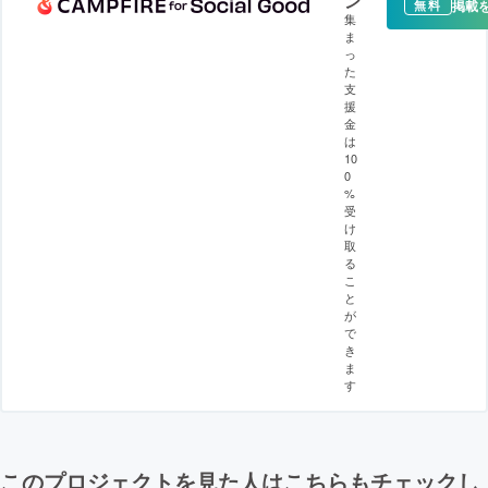
ン
掲載
無料
集
ま
っ
た
支
援
金
は
10
0
%
受
け
取
る
こ
と
が
で
き
ま
す
このプロジェクトを見た人はこちらもチェックし