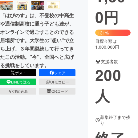
0
円
まちづくり・地域活性化
「はぴのす」は、不登校の中高生
や通信制高校に通う子ども達が、
CAMPFIRE for Social Good
CAMPFIRE Creation
オンラインで過ごすことのできる
131%
CAMPFIREふるさと納税
machi-ya
コミュニティ
居場所です。大学生の”想い”で立
目標金額は
1,000,000円
ち上げ、３年間継続して行ってき
たこの活動。”今”、全国へと広げ
支援者数
る挑戦をしています。
200
ポスト
シェア
LINEで送る
URLコピー
人
埋め込み
QRコード
募集終了まで残
り