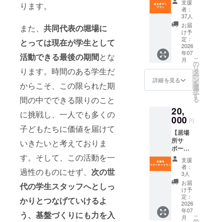
支援
ります。
お礼
いずれ
者：
メール
か参加
37人
・活動
券をプ
お届
また、
共同代表の堀場に
報告レ
レゼン
け予
ポート
ト。
定：
とっては現在が学生として
（PDF
2026
（お子
年07
） ・デ
さん
活動できる最後の期間
とな
こ
月
ジタル
や、知
の
リ
ります。時間のある学生だ
支援証
り合い
タ
ー
明書 ・
の方な
ン
詳細を見る
を
からこそ、この限られた期
中高生
ど、一
選
択
の方
名さま
す
間の中でできる限りのこと
る
へ。
の参加
20,
「はぴ
が可能
に挑戦し、一人でも多くの
のす」
000
です。
円
ゲーム
ご参加
子どもたちに価値を届けて
【居場
交流
は任意
所サ
会・自
いきたいと考えておりま
となり
ポー
習室・
ま
す。そして、この活動を一
タープ
交流会
す。）
支援
ラン】
いずれ
者：
過性のものにせず、
次の世
・お礼
か参加
3人
メール
券をプ
お届
代の学生スタッフへとしっ
・活動
レゼン
け予
報告レ
ト。
定：
かりとつなげていけるよ
ポート
2026
（お子
年07
（PDF
さん
う、基盤づくりにも力を入
こ
月
） ・デ
や、知
の