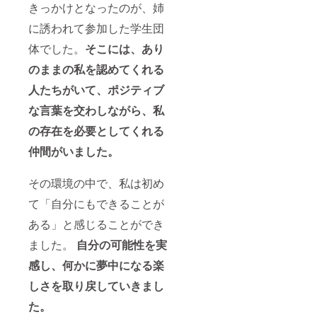
くださ
れるお
きっかけとなったのが、姉
前や長
い。 ※
名前
すぎる
に誘われて参加した学生団
ロゴ・
（個人
名前、
バナー
名・企
第３者
体でした。
そこには、あり
画像の
業名・
特定の
掲載を
団体
名前の
のままの私を認めてくれる
ご希望
名）を
使用は
の場合
ご記入
禁止で
人たちがいて、ポジティブ
は、プ
くださ
す。
ロジェ
い。掲
な言葉を交わしながら、私
クト終
載を希
の存在を必要としてくれる
了後に
望され
お送り
ない場
仲間がいました。
する
合は、
メール
「掲載
をご確
希望な
その環境の中で、私は初め
認くだ
し」と
さい。
ご記入
て「自分にもできることが
※公序良
くださ
俗に反
い。 ※
ある」と感じることができ
する名
ロゴ・
ました。
自分の可能性を実
前や長
バナー
すぎる
画像の
感し、何かに夢中になる楽
名前、
掲載を
第３者
ご希望
しさを取り戻していきまし
特定の
の場合
名前の
は、プ
た。
使用は
ロジェ