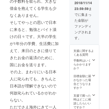
の手数料を取られ、大きな
2018/11/14
借金を抱えてくる学生も少
23:59:59
ま
でに集まっ
なくありません。
た金額が
そしてやっとの思いで日本
ファンディ
に来ると、勉強とバイト漬
ングされま
けの日々です。大半の学生
す。
が1年分の学費、生活費に加
えて、来日のときに借りて
支援に関するよ
くある質問
きたお金の返済のために、
手数料はいく
国にお金を送ります。
らかかります
か？
その上、まわりにいる日本
目標金額に届
人に叱られても、きちんと
かなかった場
合どうなりま
日本語が理解できないので
すか？
何故叱られているかがわか
支援で困った
時はどこに相
らない。
談したらいい
ただでさえ海外にきて一人
ですか？