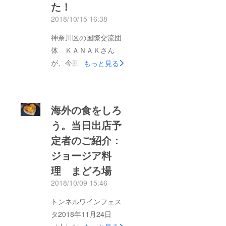
た！
2018/10/15 16:38
神奈川区の国際交流団
体 ＫＡＮＡＫさん
が、今回のトンネルワ
もっと見る
インフェスタにご参加
いただける事になりま
した！！！！ また、
海外の食をしろ
ＫＡＮＡＫにご縁のあ
う。当日出店予
る在日外国人の方々に
定者のご紹介：
もお声がけいただける
とのこと。うれしさこ
ジョージア料
の上無しです。外国人
理 まどろ場
に1杯おごろうキャン
2018/10/09 15:46
ペーンは、皆さんが来
トンネルワインフェス
てくれる限り続けてい
タ2018年11月24日
きます。 たとえ支援