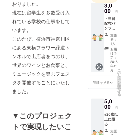
おりました。
3,0
00
円
現在は留学生を多数受け入
・当日
れている学校の仕事をして
配布パ
ンフ
います。
レット
支援
にお名
このたび、横浜市神奈川区
者：
前の記
1人
にある東横フラワー緑道ト
入 ・
お届
受け
け予
ンネルで出店者をつのり、
取った
定：
外国人
2018
世界のワインとお食事と、
年12
(5人分)
こ
月
へ任意
の
ミュージックを楽むフェス
リ
のメッ
タ
ー
セージ
タを開催することにいたし
ン
詳細を見る
を
をお渡
選
択
ました。
ししま
す
る
す。
5,0
・当日
会場の
00
円
様子を
▼このプロジェク
※20歳以
動画、
上に限
写真で
る ・
トで実現したいこ
お送り
当日配
しま
支援
布パン
す。