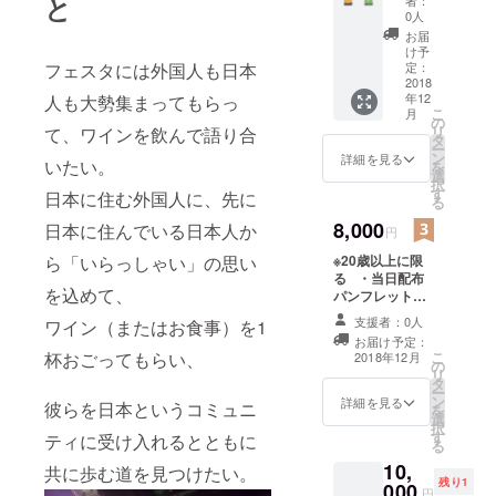
と
者：
フレッ
0人
トにお
お届
名前の
け予
記入
定：
フェスタには外国人も日本
・受け
2018
年12
人も大勢集まってもらっ
取った
こ
月
外国人
の
リ
て、ワインを飲んで語り合
(2人分)
タ
ー
へ任意
ン
詳細を見る
いたい。
を
のメッ
選
択
セージ
す
日本に住む外国人に、先に
る
をお渡
ししま
8,000
日本に住んでいる日本人か
円
す。
※20歳以上に限
・出演
ら「いらっしゃい」の思い
る ・当日配布
ミュー
を込めて、
パンフレットに
ジシャ
お名前の記入
ンによ
支援者：0人
ワイン（またはお食事）を1
・受け取った外
る
お届け予定：
国人(2人分)へ任
Thanks
こ
杯おごってもらい、
2018年12月
の
意のメッセージ
ビデオ
リ
タ
をお渡ししま
・当日
ー
ン
す。 ・当日出
出品さ
詳細を見る
彼らを日本というコミュニ
を
選
品されるワイン
れるワ
択
す
からお好きなも
インか
ティに受け入れるとともに
る
の2本（事前にカ
らお好
10,
共に歩む道を見つけたい。
タログをお送り
きなも
残り1
000
します。）
の1本
円