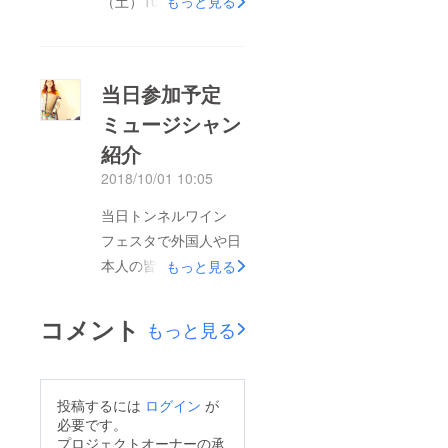
（土）10:00-16:00横
があつまらずとも！
もっと見る
浜 東横緑道トンネル
なお、国際交流団体の
内 出店者紹介：
参加費用は無料として
ジョージア料理 まど
おりますので、お知り
当日参加予定
ろ場みんな知らないけ
合いの団体様いらっ
ミュージシャン
れど、日本人ととって
しゃいましたら是非お
紹介
も相性がよいと言われ
声がけください。フ
ているジョージア料
リーマーケットとして
2018/10/01 10:05
理。実はワイン発祥の
の出展も、団体様のパ
当日トンネルワイン
地としてユネスコ世界
ンフレット配布でも、
フェスタで外国人や日
遺産に登録されている
特設外国人の方の生活
本人の皆様と一緒に楽
もっと見る
この国の料理は、ワイ
お悩み相談所としても
しむミュージシャンの
ンにぴったり！日本で
ご活用いただけます。
紹介です。 アコー
コメント
はまだ珍しいジョージ
もっと見る
日本人と在日外国人が
ディオン奏者：古田朝
ア料理を、本場仕込み
普段の何気ない雑談が
映 パンフルート奏
のスタッフが腕により
出来る場を作りたいと
者：櫻岡史子
をかけて作ります。
思っています。
投稿するには
ログイン
が
必要です。
連絡先：
プロジェクトオーナーの承