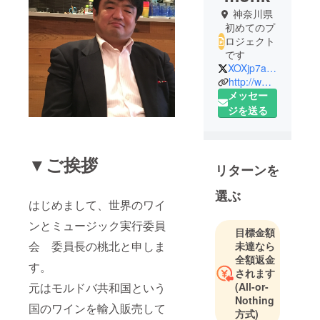
神奈川県
初めてのプ
ロジェクト
です
XOXjp7aPrkJ7u4c
http://www.monk.jp
メッセー
ジを送る
▼ご挨拶
リターンを
選ぶ
はじめまして、世界のワイ
ンとミュージック実行委員
目標金額
会 委員長の桃北と申しま
未達なら
全額返金
す。
されます
(All-or-
元はモルドバ共和国という
Nothing
国のワインを輸入販売して
方式)