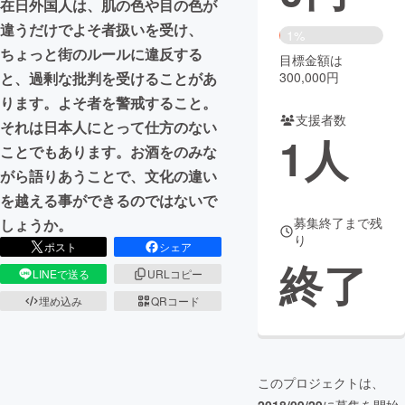
在日外国人は、肌の色や目の色が
違うだけでよそ者扱いを受け、
まちづくり・地域活性化
1%
ちょっと街のルールに違反する
目標金額は
300,000円
と、過剰な批判を受けることがあ
CAMPFIRE for Social Good
CAMPFIRE Creation
ります。よそ者を警戒すること。
CAMPFIREふるさと納税
machi-ya
コミュニティ
支援者数
それは日本人にとって仕方のない
1
人
ことでもあります。お酒をのみな
がら語りあうことで、文化の違い
を越える事ができるのではないで
募集終了まで残
しょうか。
り
ポスト
シェア
終了
LINEで送る
URLコピー
埋め込み
QRコード
このプロジェクトは、