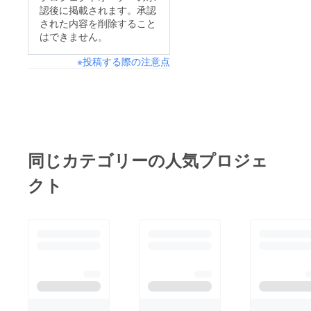
https://georgiatokyo.s
認後に掲載されます。承認
ummon.jp/
された内容を削除すること
はできません。
※投稿する際の注意点
同じカテゴリーの人気プロジェ
クト