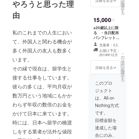
ン
す。 ・当日出
詳細を見る
やろうと思った理
を
選
品されるワイン
択
す
からお好きなも
る
由
の2本（事前にカ
15,000
タログをお送り
円
します。）
※20歳以上に限
私のこれまでの人生におい
る ・当日配布
パンフレットに
て、外国人と関わる機会が
お名前の記入
支援者：0人
・当日出品され
多く外国人の友人も数多く
お届け予定：
るワインからお
こ
2018年12月
の
好きなもの4本
います。
リ
タ
（事前にカタロ
ー
ン
グをお送りしま
詳細を見る
その縁で現在は、留学生と
を
選
す。）
択
接する仕事をしています。
す
る
このプロ
彼らの多くは、平均月収が
ジェクト
数万円という地域にもかか
は、All-or-
わらず年収の数倍のお金を
Nothing方式
です。
かけて日本に来ています。
目標金額を
時には、日本へ留学の橋渡
達成した場
しをする業者が法外な値段
合にのみ、