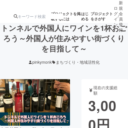
新
ロ
規
グ
会
プロジェクトを掲
はじ
プロジェクト
/
載するには
める
をさがす
イ
員
ン
登
トンネルで外国人にワインを1杯おご
録
ろう～外国人が住みやすい街づくり
を目指して～
人気のプロ
注目のリ
注目の新着プロ
募集終了が近いプ
もうすぐ公開
ジェクト
ターン
ジェクト
ロジェクト
されます
pinkymonk
まちづくり・地域活性化
アート・写真
音楽
現在の支援総
テクノロジー・ガジェット
ゲーム・サ
額
3,00
映像・映画
書籍・雑誌
0
円
ビジネス・起業
チャレンジ