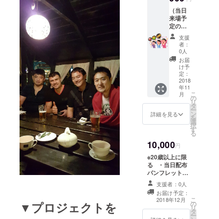
（事前
（当日
にカタ
来場予
ログを
定の
お送り
方） ・
しま
支援
当日ス
す。）
者：
テージ
0人
で30分
お届
出演権
け予
（ス
定：
テー
2018
年11
ジ、プ
こ
月
ロジェ
の
リ
クター
タ
ー
がご利
ン
詳細を見る
を
用可能
選
択
です。
す
る
プロ
10,000
ジェク
円
ターは
※20歳以上に限
トンネ
る ・当日配布
ルの壁
パンフレットに
に投影
お名前の記入
して映
支援者：0人
・受け取った外
画館の
お届け予定：
国人(4人分)へ任
ように
こ
2018年12月
の
▼プロジェクトを
意のメッセージ
なりま
リ
タ
をお渡ししま
す。）
ー