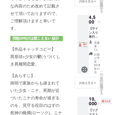
(電子)
レジッ
ン
詳細を見る
を
データ
ト用の
選
な内容のため改めて記載さ
択
(JPEG)
お名前
す
る
(3)著者
せて頂いておりますので、
は10文
4,5
描き下
字以内
ご理解頂けますと幸いで
ろしお
00
で、備
円
礼イラ
考欄に
す。
【サイ
スト
必ずご
ン入り
データ
記入お
単行本
(JPEG
願いし
コー
・全
ます。
支援
ス】 (1)
コース
ご記入
者：
【作品キャッチコピー】
単行本1
皆さま
がない
7人
巻(紙・
共通で
場合
お届
異形頭×少女の鬱(うつ)くし
電子と
す) (4)
は、
け予
もに)に
著者描
定：
CAMPF
き異種間恋愛。
お名前
2018
き下ろ
IREのア
年11
をクレ
しお礼
カウン
こ
月
ジット
イラス
の
ト名を
【あらすじ】
リ
(2)単行
トデー
タ
クレ
ー
本1巻
病弱で家族からも疎まれて
タ
ン
ジット
詳細を見る
を
(紙)1
(JPEG
選
させて
択
いた少女・ニナ。死期が近
冊 (3)
・こち
す
頂きま
る
単行本1
らの
す。
づいたニナの寿命が過ぎる
10,
巻(電子)
コース
☆(2)国
残り24
データ
000
限定で
内発送
円
のを、見守る役目のはずの
(JPEG)
皆さま
に限り
【リク
(4)著者
共通で
ます。
死神の蝋燭(ローソク)。ニナ
エスト
描き下