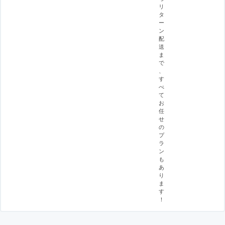
リ
タ
ー
ン
配
送
ま
で
、
す
べ
て
お
任
せ
の
プ
ラ
ン
も
あ
り
ま
す
！