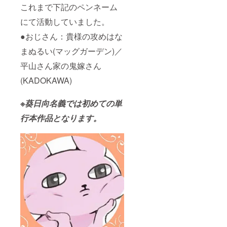
す。
これまで下記のペンネーム
スト
☆(2)(5)
レージ
にて活動していました。
(7)(8)国
を使用
内発送
し、
●おじさん：貴様の攻めはな
に限り
メール
ます。
にてご
まぬるい(マッグガーデン)／
クリッ
送付予
クポス
定で
平山さん家の鬼嫁さん
トにて
す。
発送予
(KADOKAWA)
☆(6)縦
定で
400px
す。単
・横
※葵日向名義では初めての単
行本発
400px
売日ま
の解像
行本作品となります。
でにお
度72の
手元に
JPEG
届くよ
データ
うに発
です。
送予定
☆(6)葵
です
日向ツ
が、制
イッ
作の進
ター・
行状況
pixivに
によっ
掲載さ
ては変
れてい
動しま
るオリ
す。
ジナル
☆(3)(4)
作品の