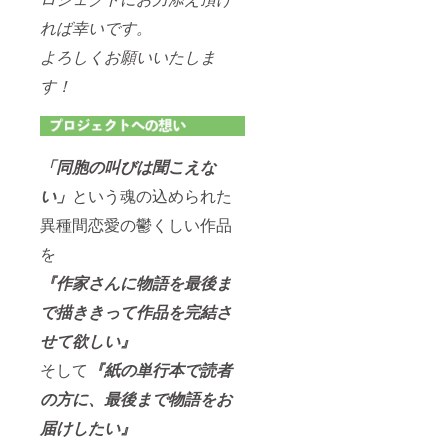
れば幸いです。
よろしくお願いいたしま
す！
「同胞の叫びは聞こえな
い」
という魂の込められた
異種間恋愛の鬱くしい作品
を
『作家さんに物語を最後ま
で描ききって作品を完結さ
せて欲しい』
そして
『紙の単行本で読者
の方に、最後まで物語をお
届けしたい』