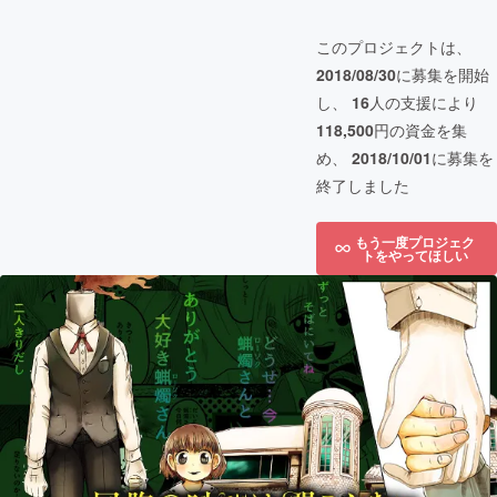
このプロジェクトは、
2018/08/30
に募集を開始
し、
16
人の支援により
118,500
円の資金を集
め、
2018/10/01
に募集を
終了しました
もう一度プロジェク
トをやってほしい