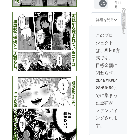
データ
を使用
年11
お名前
皆さま
場合
はオン
し、
こ
月
をクレ
共通で
の
は、
ライン
メール
リ
ジット
す) (5)
タ
CAMPF
スト
にてご
ー
(2)単行
サイン
ン
IREのア
詳細を見る
レージ
送付予
を
本1巻
入り単
選
カウン
を使用
定で
択
(紙)1
行本1巻
す
ト名を
し、
す。
る
冊 (3)
(紙)1冊
クレ
このプロ
メール
単行本1
(6)葵日
ジット
にてご
ジェクト
巻(電子)
向オリ
させて
送付予
データ
ジナル
頂きま
は、
All-In方
定で
(JPEG)
全作品
す。
す。
式
です。
(4)著者
対象
☆(2)(5)
描き下
の、リ
国内発
目標金額に
ろしお
クエス
送に限
関わらず、
礼イラ
ト描き
りま
スト
下ろし
す。ク
2018/10/01
データ
キャラ
リック
23:59:59
ま
(JPEG
クター
ポスト
・全
アイコ
にて発
でに集まっ
コース
ンデー
送予定
た金額が
皆さま
タ
です。
共通で
（Twitte
単行本
ファンディ
す) (5)
rやLINE
発売日
ングされま
サイン
など利
までに
入り単
用可）
お手元
す。
行本1巻
(7)1話
に届く
(紙)1冊
収録公
ように
(6)葵日
式同人
発送予