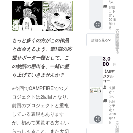
単行本1
5人
echoes」の
巻(紙・
お届
レーベルが
電子と
け予
もに)に
定：
始動し、
お名前
2018
2019年4月よ
年11
をクレ
こ
月
りエコーズ
ジット
の
リ
(2)単行
タ
と書店様直
ー
本1巻
もっと多くの方がこの作品
ン
詳細を見る
接取引での
を
(紙)1
選
択
と出会えるよう、第1期の応
冊 (3)
単行本販売
す
る
単行本1
を始動させ
援サポーター様として、こ
3,0
巻(電子)
る。
データ
00
円
の物語の船出を、一緒に盛
(JPEG)
【Allデ
(4)著者
り上げていきませんか？
ジタル
描き下
コー
ろしお
ス】 (1)
礼イラ
※今回でCAMPFIREでのプ
支援
単行本1
スト
者：
巻(紙・
データ
ロジェクトは2回目となり、
0人
電子と
(JPEG
お届
前回のプロジェクトと重複
もに)に
・全
け予
お名前
コース
定：
している表現もあります
をクレ
2018
皆さま
年11
ジット
共通で
が、初めて閲覧する方もい
こ
月
(2)単行
す)
の
リ
本1巻
☆(1)ク
タ
らっしゃること、また大切
ー