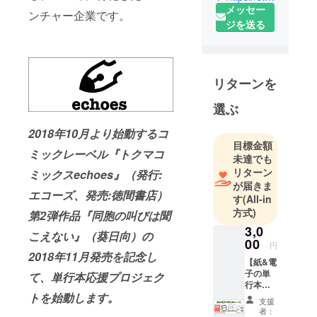
メッセー
「マンガ
ンチャー企業です。
ジを送る
ハック
Perry」、
WEBメディ
ア「クリエ
リターンを
イターズ
VOICE」を
選ぶ
運営する会
2018年10月より始動するコ
社です。
目標金額
ミックレーベル『トクマコ
2018年2月に
未達でも
は、
リターン
ミックスechoes』（発行:
TSUTAYA限
が届きま
エコーズ、発売:徳間書店）
す
(All-in
定版コミッ
方式)
第2弾作品『同胞の叫びは聞
クスを発売
3,0
し、2018年
こえない』（葵日向）の
00
10月より全
円
2018年11月発売を記念し
国書店で発
【紙&電
子の単
て、単行本応援プロジェク
売される
行本
「トクマコ
トを始動します。
コー
支援
ス】 (1)
ミックス
者：