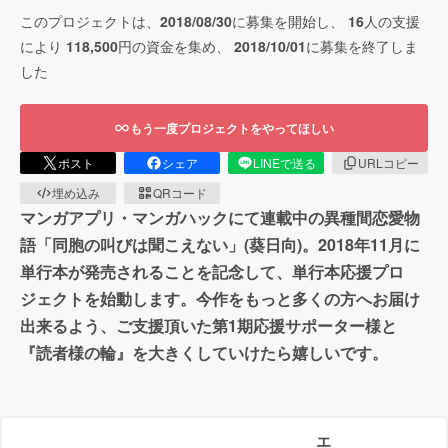
このプロジェクトは、
2018/08/30
に募集を開始し、
16
人の支援
により
118,500
円の資金を集め、
2018/10/01
に募集を終了しま
した
もう一度プロジェクトをやってほしい
ポスト
シェア
LINEで送る
URLコピー
埋め込み
QRコード
マンガアプリ・マンガハックにて連載中の異種間恋愛物
語「同胞の叫びは聞こえない」(葵日向)。2018年11月に
単行本が発売されることを記念して、単行本応援プロ
ジェクトを始動します。今作をもっと多くの方へお届け
出来るよう、ご支援頂いた第1期応援サポーター様と
『読者様の輪』を大きくしていけたら嬉しいです。
エ