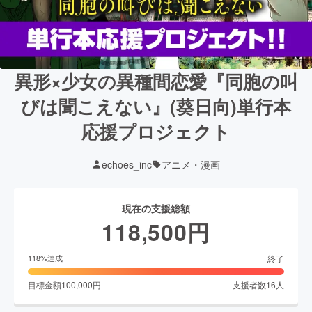
異形×少女の異種間恋愛『同胞の叫
びは聞こえない』(葵日向)単行本
応援プロジェクト
echoes_inc
アニメ・漫画
現在の支援総額
118,500
円
終了
118
%達成
目標金額
100,000
円
支援者数
16
人