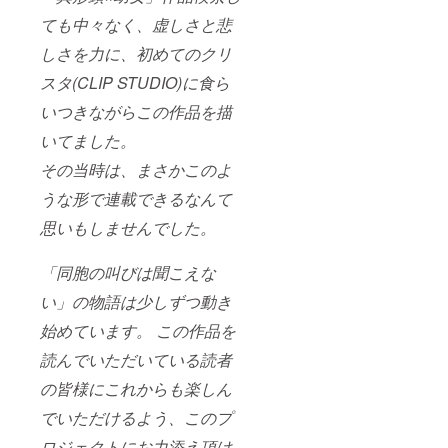
れてい
ても中々なく、虚しさと悲
るオリ
ジナル
しさを力に、初めてのクリ
作品の
中よ
スタ(CLIP STUDIO)に食ら
り、ご
希望の
いつきながらこの作品を描
キャラ
いてました。
クター
をあな
その当時は、まさかこのよ
たのた
めに描
うな形で連載できるなんて
き下ろ
し致し
思いもしませんでした。
ます。
備考欄
に、そ
「同胞の叫びは聞こえな
れぞれ
の希望
い」の物語は少しずつ動き
のキャ
始めています。 この作品を
ラク
ターを
読んでいただいている読者
ご記入
お願い
の皆様にこれからも楽しん
しま
す。
でいただけるよう、このプ
ロジェクトにお力添え頂け