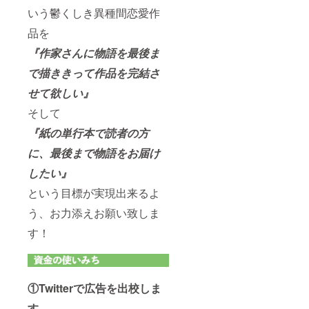
いう鬱くしき異種間恋愛作
品を
『作家さんに物語を最後ま
で描ききって作品を完結さ
せて欲しい』
そして
『紙の単行本で読者の方
に、最後まで物語をお届け
したい』
という目標が実現出来るよ
う、お力添えお願い致しま
す！
①Twitterで広告を出校しま
す。