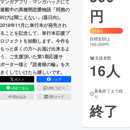
マンガアプリ・マンガハックにて
円
連載中の異種間恋愛物語「同胞の
まちづくり・地域活性化
叫びは聞こえない」(葵日向)。
2018年11月に単行本が発売され
CAMPFIRE for Social Good
CAMPFIRE Creation
118%
ることを記念して、単行本応援プ
CAMPFIREふるさと納税
machi-ya
コミュニティ
目標金額は
ロジェクトを始動します。今作を
100,000円
もっと多くの方へお届け出来るよ
う、ご支援頂いた第1期応援サ
支援者数
16
人
ポーター様と『読者様の輪』を大
きくしていけたら嬉しいです。
ポスト
シェア
LINEで送る
URLコピー
募集終了まで残
り
埋め込み
QRコード
終了