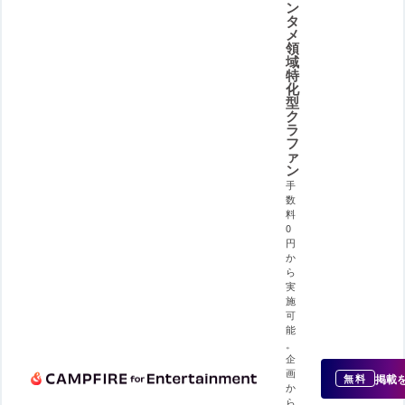
ン
タ
メ
領
域
特
化
型
ク
ラ
フ
ァ
ン
手
数
料
0
円
か
ら
実
施
可
能
。
企
画
掲載
無料
か
ら