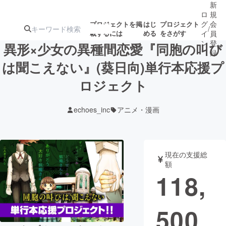
新
ロ
規
グ
会
プロジェクトを掲
はじ
プロジェクト
/
載するには
める
をさがす
イ
員
ン
登
異形×少女の異種間恋愛『同胞の叫び
録
は聞こえない』(葵日向)単行本応援プ
ロジェクト
人気のプロ
注目のリ
注目の新着プロ
募集終了が近いプ
もうすぐ公開
ジェクト
ターン
ジェクト
ロジェクト
されます
echoes_inc
アニメ・漫画
アート・写真
音楽
現在の支援総
テクノロジー・ガジェット
ゲーム・サ
額
118,
映像・映画
書籍・雑誌
500
ビジネス・起業
チャレンジ