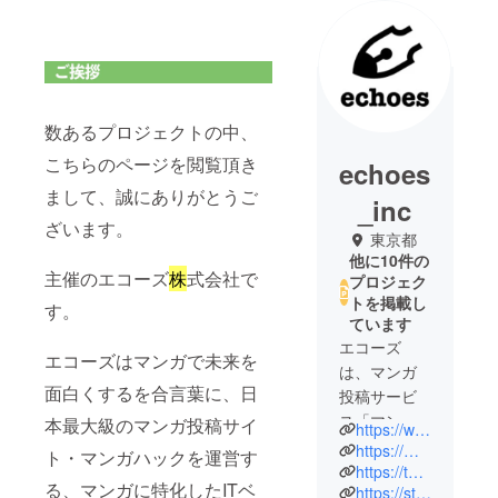
数あるプロジェクトの中、
こちらのページを閲覧頂き
echoes
まして、誠にありがとうご
_inc
ざいます。
東京都
他に10件の
主催のエコーズ
株
式会社で
プロジェク
トを掲載し
す。
ています
エコーズ
エコーズはマンガで未来を
は、マンガ
面白くするを合言葉に、日
投稿サービ
ス「マンガ
本最大級のマンガ投稿サイ
https://www.echoes.co.jp/
ハック」、
https://mangahack.com/
ト・マンガハックを運営す
電子出版
https://twitter.com/mangahack
る、マンガに特化したITベ
https://store.mangahack.com/
サービス