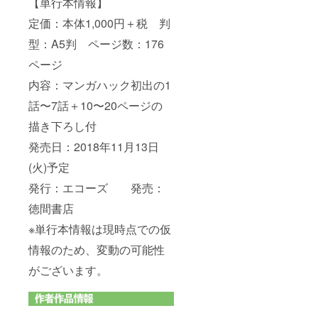
【単行本情報】
下ろし
発送に
色紙(通
限りま
定価：本体1,000円＋税 判
常サイ
す。ク
ズ)
型：A5判 ページ数：176
リック
☆(1)ク
ポスト
ページ
レジッ
にて発
ト用の
送予定
内容：マンガハック初出の1
お名前
です。
は10文
単行本
話〜7話＋10〜20ページの
字以内
発売日
で、備
までに
描き下ろし付
考欄に
お手元
必ずご
発売日：2018年11月13日
に届く
記入お
ように
(火)予定
願いし
発送予
ます。
定です
発行：エコーズ 発売：
ご記入
が、制
がない
作の進
徳間書店
場合
行状況
は、
によっ
※単行本情報は現時点での仮
CAMPF
ては変
IREのア
動しま
情報のため、変動の可能性
カウン
す。
がございます。
ト名を
☆(3)(4)
クレ
(6)電子
ジット
データ
させて
はオン
頂きま
ライン