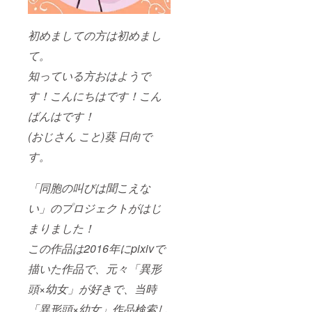
(6)電子
中よ
データ
り、ご
はオン
希望の
初めましての方は初めまし
ライン
キャラ
スト
クター
て。
レージ
をあな
知っている方おはようで
を使用
たのた
し、
めに描
す！こんにちはです！こん
メール
き下ろ
にてご
し致し
ばんはです！
送付予
ます。
定で
備考欄
(おじさん こと)葵 日向で
す。
に希望
☆(6)縦
のキャ
す。
400px
ラク
・横
ターを
400px
「同胞の叫びは聞こえな
ご記入
の解像
お願い
い」のプロジェクトがはじ
度72の
しま
JPEG
す。
まりました！
データ
です。
この作品は2016年にpixivで
☆(6)(8)
葵日向
描いた作品で、元々「異形
ツイッ
ター・
頭×幼女」が好きで、当時
pixivに
「異形頭×幼女」作品検索し
掲載さ