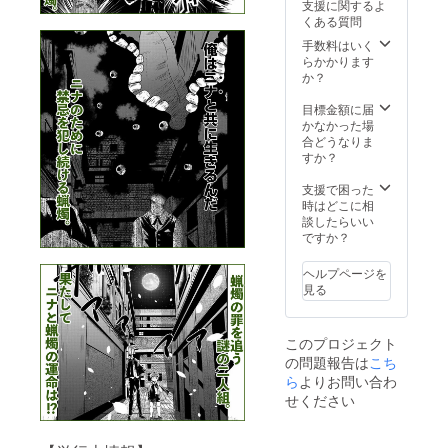
支援に関するよ
向オリ
誌 ☆(1)
定です
くある質問
ジナル
クレ
が、制
全作品
ジット
手数料はいく
作の進
対象
用のお
らかかります
行状況
の、リ
名前は
か？
によっ
クエス
10文字
ては変
ト描き
以内
目標金額に届
動しま
下ろし
で、備
かなかった場
す。
キャラ
考欄に
合どうなりま
☆(3)(4)
クター
必ずご
すか？
電子
アイコ
記入お
データ
ンデー
願いし
支援で困った
はオン
タ
ます。
時はどこに相
ライン
（Twitte
ご記入
談したらいい
スト
rやLINE
がない
ですか？
レージ
など利
場合
を使用
用可）
は、
し、
ヘルプページを
(7)1話
CAMPF
メール
見る
収録公
IREのア
にてご
式同人
カウン
送付予
誌 (8)葵
ト名を
定で
このプロジェクト
日向オ
クレ
す。
の問題報告は
こち
リジナ
ジット
ル全作
ら
よりお問い合わ
させて
品対象
頂きま
せください
の、リ
す。
クエス
☆(2)(5)
ト描き
(7)国内