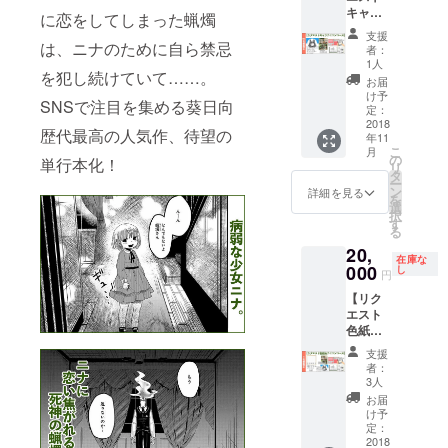
す)
クリッ
キャラ
ろしお
☆(1)ク
に恋をしてしまった蝋燭
クポス
アイコ
礼イラ
レジッ
トにて
支援
ンコー
は、ニナのために自ら禁忌
スト
ト用の
発送予
者：
ス】 (1)
データ
お名前
1人
定で
を犯し続けていて……。
単行本1
(JPEG
は10文
す。単
お届
巻(紙・
・全
字以内
け予
行本発
SNSで注目を集める葵日向
電子と
コース
定：
で、備
売日ま
もに)に
2018
皆さま
考欄に
でにお
歴代最高の人気作、待望の
年11
お名前
共通で
必ずご
手元に
こ
月
をクレ
す) (5)
の
記入お
単行本化！
届くよ
リ
ジット
サイン
タ
願いし
うに発
ー
(2)単行
入り単
ン
ます。
詳細を見る
送予定
を
本1巻
行本1巻
選
ご記入
です
択
(紙)1
(紙)1冊
す
がない
が、制
る
冊 (3)
☆(1)ク
場合
作の進
20,
単行本1
レジッ
は、
行状況
在庫な
巻(電子)
000
ト用の
し
CAMPF
によっ
円
データ
お名前
IREのア
ては変
【リク
(JPEG)
は10文
カウン
動しま
エスト
(4)著者
字以内
ト名を
す。
色紙＆
描き下
で、備
クレ
☆(3)(4)
アイコ
ろしお
考欄に
ジット
電子
支援
ンコー
礼イラ
必ずご
させて
者：
データ
ス】 (1)
スト
記入お
3人
頂きま
はオン
単行本1
データ
願いし
す。
お届
ライン
巻(紙・
(JPEG
ます。
け予
☆(2)(3)
スト
電子と
・全
定：
ご記入
(4)電子
レージ
もに)に
2018
コース
がない