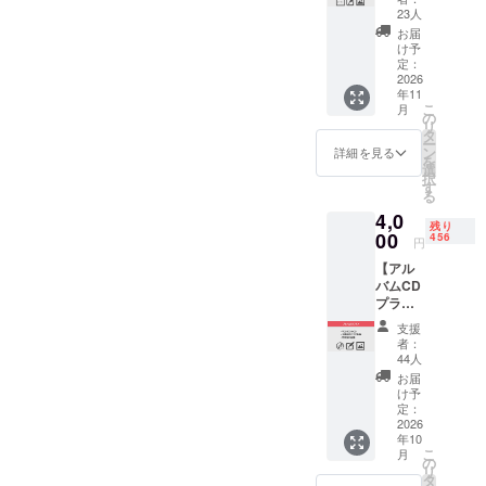
のオリ
お届け
間は
23人
ツタオ
ジナル
しま
2026年
ル ・活
お届
ラバー
す。
秋頃よ
け予
動報告
マット
尚、歌
定：
り掲載
ブログ
（35ｘ
2026
詞カー
（サイ
招待 ・
年11
60cm）
ドの提
ト閉鎖
待ち受
こ
月
です。
供はダ
の
時迄、
け画像
リ
PCデス
ウン
タ
掲載は
ー
クや
ロード
ン
継続さ
詳細を見る
を
テーブ
となり
選
れま
択
ルに敷
ます。
す
す）。
る
いて使
限定の
※当方の
4,0
う事が
活動報
判断で
残り
できま
00
告ブロ
456
クレ
円
す。発
グにも
ジット
【アル
色の良
ご招待
名が不
バムCD
い印刷
しま
適切と
プラ
で美し
す。他
された
ン】 国
い仕上
にクラ
場合は
支援
内工場
がりで
ウド
アカウ
者：
でプレ
す。 限
ファン
44人
ント名
スした
定の活
ディン
の掲載
お届
豪華CD
動報告
グ特典
け予
となり
ブック
ブログ
定：
としま
ます。
レット
2026
にご招
してワ
限定の
年10
入りCD
待しま
コンピ3
活動報
こ
月
アルバ
す。ワ
の
の特別
告ブロ
リ
ムをお
コンピ3
タ
画像の
グにご