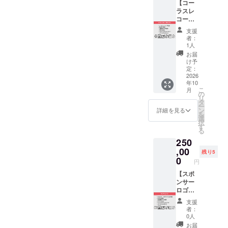
きま
【コー
ディン
ワコン
ラック
す。
ラスレ
グで実
ピ3の
入り
（全角
コー
際に使
TD（ト
CD-
10文字
ディン
用され
ラック
R（3曲
支援
以内、
グ参加
るエレ
ダウ
者：
入り予
一般的
プラ
キギ
ン）で
1人
定） ・
な記
ン】 ワ
ター用
同品が
お届
活動報
号） ※
コンピ
エフェ
実際に
け予
告ブロ
備考欄
の楽曲
クター
定：
使用さ
グ招待
に掲載
レコー
2026
（オー
れま
・待ち
年10
名をご
ディン
バード
す。 ※
受け画
こ
月
入力下
グに参
ライ
の
ゲスト
像
リ
さい。
加する
ブ）と
タ
歌唱者
ー
※ワコン
事がで
同品
ン
さまは
詳細を見る
を
ピ3アル
きるプ
「BRA
選
対象外
択
バム
ランに
VE
す
となり
る
ブック
なりま
OverDri
ます。
250
レット
す。 こ
ve」の
※このリ
を発行
ちらが
,00
限定品
ターン
残り5
する限
指定す
です。
0
は製品
円
り掲
る楽曲
※PSE
版発売
載。 ※
のコー
【スポ
マーク
前のワ
こちら
ラスレ
ンサー
（その
コンピ3
の判断
コー
ロゴプ
他法定
クラ
により
ディン
ラン】
表示を
ファン
支援
掲載名
グにな
主に当
含む）
完全限
者：
が不適
ります
プロ
表示済
定品と
0人
切とさ
が、掛
ジェク
みACア
なりま
お届