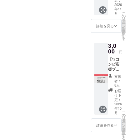
す。 ・
ツタオ
2026
待ち受
年11
ル（40
け画像
こ
月
ｘ
・活動
の
リ
90cm）
報告ブ
タ
ー
です。
ログ招
ン
詳細を見る
を
ライブ
待
選
択
に是非
す
る
お持ち
3,0
いただ
きた
00
円
く、恒
【ワコ
例の限
ンピ応
界価格
援プラ
でのご
ン②】
提供品
支援
ワコン
です。
者：
ピ3の特
スポー
8人
別画像
ツタオ
お届
のPC用
ルです
け予
とスマ
ので首
定：
ホ用の
2026
にかけ
年10
壁紙
やす
こ
月
（画像
く、汗
の
リ
デー
を大量
タ
ー
タ）の
に吸い
ン
詳細を見る
を
送付と
取る速
選
択
ワコン
乾・吸
す
る
ピ3オ
水性に