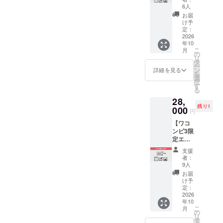
属いた
グイン
表音源
6人
ご提
しま
（各
などレ
供。ご
お届
す。 ※
VSinger
アな音
け予
登録い
シリア
）】 協
定：
源の
ただい
ルナン
賛企業
2026
入った
たメー
バーの
年10
様の協
CD-Rを
ルアド
数字は
こ
月
力の
の
お届け
レスに
お選び
リ
下、今
タ
します
送付致
いただ
ー
秋発売
ン
（3曲入
詳細を見る
しま
けませ
を
予定の
選
り予
す。 ・
ん。お
択
プラグ
す
定）。
ワコン
申し込
る
イン2種
限定の
ピ3の
み順に
28,
類を先
活動報
CD(8曲
お渡し
残り1
行販
000
告ブロ
入り予
円
しま
売。特
グにご
定) ・ワ
す。 ・
【ワコ
別仕様
招待し
コンピ3
ドッグ
ンピ3限
ですの
ます。
のダウ
タグ本
定エ
でワコ
他にク
ンロー
体(ボー
フェク
ンピ3歌
ラウド
ドカー
支援
ル
ター】
唱
ファン
者：
ド(8曲
チェー
佐賀県
VSinger
9人
ディン
入り予
ン付) ・
発のハ
様全員
グ特典
お届
定) ・活
待ち受
ンドメ
のイラ
け予
としま
動報告
け画像
イドエ
ストが
定：
してワ
ブログ
・活動
フェク
2026
切替表
コンピ3
招待 ・
報告ブ
年10
ター工
示可能
の特別
待ち受
ログ招
こ
月
房
なオリ
の
画像の
け画像
待
リ
「SEA
ジナル
タ
PC用と