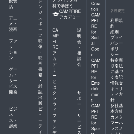
飲食
レ
入り
Crea
料で学ぼう
店
ン
CD-
tion
各種規定
CAMPFIRE
R（3曲
ジ
CAM
入り予
アカデミー
アニ
ス
利用規
PFI
定） ・
メ・
ポ
待ち受
約
RE
漫画
ー
CA
説
け画像
細則
for
ツ
・活動
MP
明
プライ
Soci
報告ブ
ファ
映
FI
会
バシー
al
ログ招
ッ
像
RE
・
ポリ
Goo
待
ショ
・
ア
相
シー
d
ン
映
カ
談
特定商
CAM
画
デ
会
取引法
PFI
ゲー
書
ミ
に基づ
RE
ム・
籍
ー
く表記
for
サー
・
と
情報セ
Ente
ビス
雑
は
キュリ
rtain
開発
誌
ク
サ
ティ方
men
出
ラ
ポ
針
t
版
ウ
ー
反社基
CAM
ビジ
ビ
ド
ト
本方針
PFI
ネ
ュ
フ
サ
カスタ
RE
ス・
ー
ァ
ー
マーハ
for
起業
テ
ン
ビ
ラスメ
Spor
ィ
デ
ス
ントに