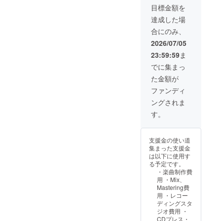
りま
現在、
す。 ・
国内工
間）。
も狙っ
製作す
目標金額を
す。
過去作
CDブッ
場でプ
※個人の
た音作
ること
CD3
である
クレッ
レスし
方でも
達成した場
りが可
で高い
枚、ワ
ワコン
トにサ
た豪華
オリジ
能。シ
再現性
合にのみ、
コンピ3
ピ1と2
ンクス
CDブッ
ナルの
ングル
とクオ
のダウ
のCDは
クレ
クレッ
ロゴ
2026/07/05
コイル
リティ
ンロー
一般販
ジット
ト入り
マーク
のギ
を確保
23:59:59
ま
ドカー
売して
・ワコ
CDアル
をお持
ターと
いたし
ド、ワ
おらず
ンピ3の
バムと
ちであ
でに集まっ
コンボ
まし
コンピ
通常で
CD(8曲
ダウン
れば、
アンプ
た。
た金額が
の未発
は手に
入り予
ロード
ご支援
との相
OPTO（
表音源
入らな
定) ・ワ
カード
いただ
ファンディ
性によ
光学
などレ
い希少
コンピ3
に加
けま
る切れ
式）コ
ングされま
アな音
品と
のダウ
え、ワ
す。 ※
の良い
ンプ
源の
なって
ンロー
コンピ
ロゴや
す。
サウン
レッ
入った
おりま
ドカー
の未発
バナー
ド、ハ
サー
CD-Rを
す。 限
ド(8曲
表音源
などの
ムバッ
「GEK
お届け
定の活
入り予
などレ
画像の
カーの
KO」、
支援金の使い道
します
動報告
定) ・レ
アな音
受け渡
ギター
又は
集まった支援金
（3曲入
ブログ
アト
源の
しにつ
でしっ
FETコ
は以下に使用す
り予
にご招
ラック
入った
いて
かりと
ンプ
る予定です。
定）。
待しま
入り
CD-Rを
は、プ
歪ませ
レッ
・楽曲制作費
現在、
す。他
CD-R(3
お届け
ロジェ
ての心
サー
用 ・Mix、
過去作
にクラ
曲入り
します
クト終
地良い
「IBUKI
Mastering費
である
ウド
予定) ・
（3曲入
了後に
ドライ
」の2種
用 ・レコー
ワコン
ファン
活動報
り予
お送り
ブ感も
類から
ディングスタ
ピ1と2
ディン
告ブロ
定）。
する
楽しめ
お選び
ジオ費用 ・
のCDは
グ特典
グ招待
限定の
メール
ます。
くださ
CDプレス・