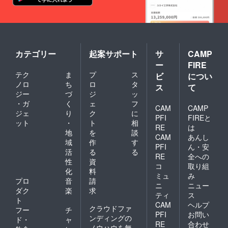
たメー
使用の
ルアド
環境や
レスに
ホスト
送付致
アプリ
しま
ケー
す。 ・
ション
CDブッ
カテゴリー
起案サポート
サ
CAMP
によっ
クレッ
て、動
ー
FIRE
ト、及
作条件
テク
ま
プ
ス
ビ
につい
び特別
が異な
ノロ
ち
ロ
タ
サイト
る場合
ス
て
にロゴ
ジー
づ
ジ
ッ
があり
掲載 ・
ます。
・ガ
く
ェ
フ
CAM
CAMP
ワコン
ジェ
り
ク
に
ピ3の
PFI
FIREと
ット
・
ト
相
CD（8
RE
は
地
を
談
曲入り
CAM
あんし
予定）
域
作
す
PFI
ん・安
・ワコ
活
る
る
RE
全への
ンピ3の
性
資
ダウン
コ
取り組
化
料
ロード
ミュ
み
プロ
音
請
カード
ニ
ニュー
（8曲入
ダク
楽
求
ティ
ス
り予
ト
CAM
ヘルプ
定） ・
クラウドファ
フー
チ
PFI
お問い
レアト
ンディングの
ド・
ャ
ラック
RE
合わせ
ノウハウを無