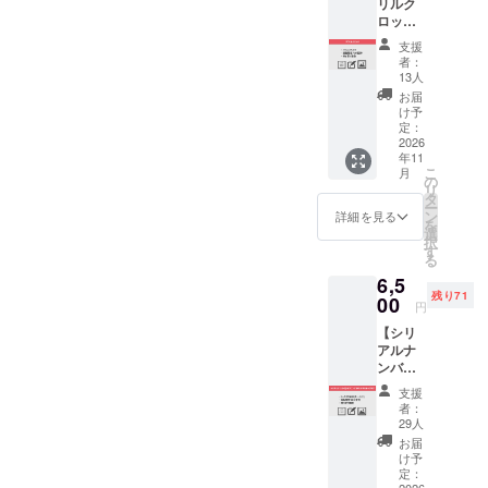
リルク
）で
ただい
像 ※カ
下部に
ロッ
す。 ※
たメー
セット
掲載
ク】 ワ
ゲスト
ルアド
テープ
支援
https://
コンピ3
歌唱者
レスに
者：
は再生
grater-
のオリ
さまは
送付致
13人
機器に
records
ジナル
対象外
しま
お届
より、
.com/w
アクリ
となり
す。 ・
け予
再生ス
acompi
ルク
ます。
定：
ワコン
ピード
2/ ・ワ
ロック
2026
アクリ
ピ3の
に誤差
コンピ3
年11
（200ｘ
ルBOX
CD(8曲
が生じ
オフィ
こ
月
150mm
はライ
の
入り予
る場合
シャル
リ
）で
ブ会場
タ
定) ・活
がござ
WEBサ
ー
す。 卓
をイ
ン
動報告
詳細を見る
いま
イト名
を
上に置
メージ
選
ブログ
す。そ
前掲載
択
けるサ
し幾つ
す
招待 ・
の為、
・待ち
る
イズの
かの背
待ち受
音源マ
受け画
6,5
おしゃ
景がご
け画像
スター
像 ・活
残り71
れなデ
00
ざいま
円
のテン
動報告
ザイン
す。中
ポ
ブログ
【シリ
クロッ
身を入
（BPM
招待
アルナ
クにな
れ替え
）、音
ンバー
りま
て楽し
程に変
付きワ
す。 限
むこと
支援
化が生
コンピ3
定の活
ができ
者：
じる場
オリジ
動報告
ます。
29人
合がご
ナル
ブログ
限定の
お届
ざいま
ドッグ
にご招
活動報
け予
す。 ま
タグ】
待しま
定：
告ブロ
た、摩
2026