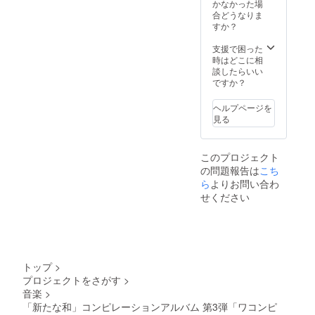
スマホ
CD(8曲
かなかった場
送付致
そぐわ
す。他
YoajiAq
用の壁
入り予
合どうなりま
しま
ない内
にクラ
VoSYo7
紙（画
定) ・ワ
すか？
す。 ・
容のも
ウド
V2dJ_N
像デー
コンピ3
ワコン
の）に
ファン
3Go2O
タ）を
のダウ
支援で困った
ピ楽曲
よって
ディン
Bfka/vi
ご提
ンロー
時はどこに相
コーラ
は、ロ
グ特典
ew?
供。ご
ドカー
談したらいい
スレ
ゴマー
としま
usp=dri
登録い
ド(8曲
ですか？
コー
クの変
してワ
ve_link
ただい
入り予
ディン
更をお
コンピ3
Window
たメー
定) ・レ
グの参
願いす
の特別
ヘルプページを
s /
ルアド
アト
加 ・ワ
る、又
画像の
見る
macOS
レスに
ラック
コンピ3
はお断
PC用と
対応 対
送付致
入り
の
りさせ
スマホ
応
しま
CD-R(3
CD（8
ていた
用の壁
フォー
このプロジェクト
す。 ・
曲入り
曲入り
だく場
紙（画
マッ
の問題報告は
ワコン
こち
予定) ・
予定）
合がご
像デー
ト：
ピ1(全
活動報
ら
よりお問い合わ
・ワコ
ざいま
タ）を
VST3 /
10曲入
告ブロ
ンピ3の
す。 プ
せください
ご提
AU /
り)、
グ招待
ダウン
レスし
供。ご
AAX
2(全9曲
・待ち
ロード
たCD、
登録い
Window
入り)、
受け画
カード
ダウン
ただい
s版は
3の
像
（8曲入
ロード
たメー
VST3、
CD(8曲
り予
カー
ルアド
macOS
入り予
定） ・
ド、ワ
レスに
版は
トップ
>
定) ・ワ
レアト
コンピ
送付致
VST3 /
プロジェクトをさがす
>
コンピ3
ラック
の未発
しま
AU /
音楽
>
のダウ
入り
表音源
す。
AAXに
ンロー
「新たな和」コンピレーションアルバム 第3弾「ワコンピ
CD-
などレ
SEA
対応し