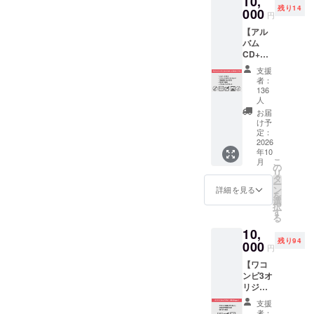
10,
リアル
クリル
残り14
ウン
000
ナン
BOXと
円
ロード
バーを1
コン
【アル
カード
つ1つ彫
パーチ
バム
をお届
刻し、
ブル）
CD+ダ
けしま
高級感
・活動
ウン
す。 限
のある
報告ブ
支援
ロード
定の活
鏡面仕
者：
ログ招
カード
動報告
上げと
136
待 ・待
+レアト
ブログ
人
なって
ち受け
ラック
にもご
おりま
お届
画像
プラ
招待し
け予
す。
ン】 国
定：
ます。
オール
2026
内工場
他にク
ステン
年10
でプレ
ラウド
レス製
こ
月
スした
の
ファン
のため
リ
豪華CD
タ
ディン
耐腐食
ー
ブック
ン
グ特典
詳細を見る
性が高
を
レット
選
としま
く、金
択
入りCD
す
してワ
属アレ
る
アルバ
コンピ3
ルギー
10,
ムとダ
の特別
も起こ
残り94
000
ウン
画像の
しにく
円
ロード
PC用と
いで
【ワコ
カード
スマホ
す。
ンピ3オ
に加
用の壁
ボール
リジナ
え、ワ
紙（画
チェー
ルスキ
コンピ
像デー
ンも付
支援
ンプラ
の未発
タ）を
者：