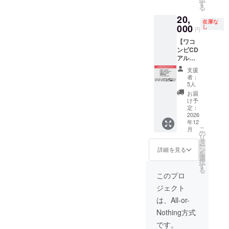
コンピ2
グにご
最寄り
させて
す
ライブ
「匠
る
のCD、
招待し
駅集
いただ
「BRA
Art-
20,
ワコン
ます。
合・解
きま
VE
Isan（
在庫な
ピ3の
000
他にク
散とな
す。 法
し
OverDri
アーチ
円
CDフル
ラウド
りま
人様の
ve」、
ザ
【ワコ
セット
ファン
す。現
場合は
人気の
ン）」
ンピCD
になり
ディン
地まで
担当と
トラン
。監修
アルバ
ます。
グ特典
の交通
直接窓
スペア
ではプ
ムコン
CD3
としま
費は含
口対応
レント
ログラ
支援
プリー
枚、ワ
してワ
まれて
いたし
系ミ
者：
マーと
トプラ
コンピ3
コンピ3
おりま
ます。
5人
ディア
のやり
ン】少
のダウ
の特別
せん。
ワコン
ムゲイ
お届
取りの
数追加
ンロー
画像の
遠方の
ピを通
け予
ンペダ
間にブ
僅か50
ドカー
定：
PC用と
方はご
じて行
ルで
レや妥
枚程し
2026
ド、ワ
スマホ
自宅で
いたい
す。
協が生
年12
か配ら
コンピ
用の壁
の録音
アク
LEVEL
まれが
こ
月
れてい
の未発
の
紙（画
（マイ
ティビ
、
ちで
リ
ないワ
表音源
タ
像デー
ク、ス
ティが
DRIVE
す。そ
ー
コンピ1
などレ
ン
タ）を
マホの
ござい
詳細を見る
、
れらを
を
の激レ
アな音
選
ご提
ボイス
ました
LOW、
全て排
択
アCDと
源の
す
供。ご
メモで
らご相
HIGHの
除すべ
る
ワコン
入った
登録い
も可）
談下さ
このプロ
4つのコ
く、MIX
ピ2の
CD-Rを
ただい
をして
い（有
ント
エンジ
ジェクト
CD、ワ
お届け
たメー
データ
効期
ロール
ニア達
コンピ3
します
ルアド
を入稿
限：
は、All-or-
によ
が自ら
のCDフ
（3曲入
レスに
してい
2026年
り、歪
プログ
Nothing方式
ルセッ
り予
送付致
ただき
8月より
みもク
ラミン
トにな
定）。
しま
ます。
6ヶ月
です。
リーン
グし、