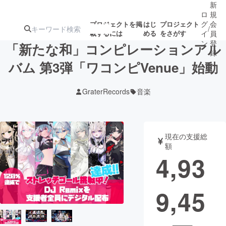
新
ロ
規
グ
会
プロジェクトを掲
はじ
プロジェクト
/
載するには
める
をさがす
イ
員
ン
登
「新たな和」コンピレーションアル
録
バム 第3弾「ワコンピVenue」始動
人気のプロ
注目のリ
注目の新着プロ
募集終了が近いプ
もうすぐ公開
GraterRecords
音楽
ジェクト
ターン
ジェクト
ロジェクト
されます
アート・写真
音楽
現在の支援総
額
4,93
テクノロジー・ガジェット
ゲーム・サ
9,45
映像・映画
書籍・雑誌
ビジネス・起業
チャレンジ