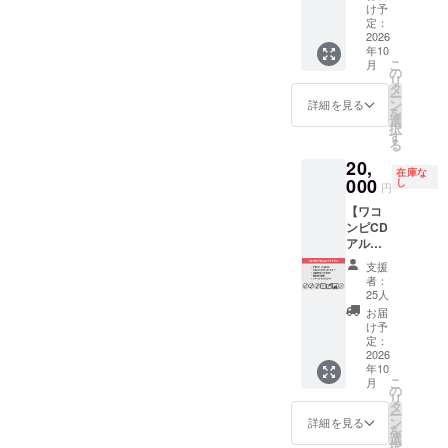
れた場
け声の
トに対
ダプ
す。
け予
合はア
参加に
し営業
ター、
定：
「監
カウン
なりま
をされ
2026
日本語
修」で
年10
ト名の
すので
る法人
説明書
はな
こ
月
掲載と
歌唱力
様向け
が付
の
い、
リ
なりま
は気に
のスポ
属。 ※
タ
「完全
ー
す。
せず参
ンサー
製品詳
ン
製作」
詳細を見る
を
CD、ダ
加する
プラン
細：ア
選
へ メ
択
ウン
事がで
です。
ルミ
す
ジャー
る
ロード
きま
ご支援
ケース
音楽制
20,
カー
す。 都
いただ
縦11.5
作現場
在庫な
ド、ワ
内近郊
ける企
000
x 横6 x
し
で活躍
円
コンピ
の方で
業様の
高さ
する複
【ワコ
の未発
したら
ロゴ
5(cm)
数のMIX
ンピCD
表音源
レコー
マーク
保証期
エンジ
アルバ
などレ
ディン
をCD
間1年
ニア達
ムコン
アな音
グスタ
ブック
（自然
が、自
支援
プリー
源の
ジオに
レット
故障、
らプロ
者：
トプラ
入った
て、録
のクレ
故意に
25人
グラミ
ン】 僅
CD-Rを
音を行
ジット
よる破
ングし
お届
か50枚
お届け
いま
に掲載
損は除
け予
製作し
程しか
します
す。
し、ワ
定：
く）。
た日本
配られ
2026
（3曲入
※2026
コンピ3
SEA
の拘り
年10
ていな
り予
年8～9
特別サ
SIDE
ならで
こ
月
いワコ
定）。
月頃の
イトに
の
SOUND
はのプ
リ
ンピ1の
限定の
録音予
もロゴ
タ
が放つ
ラグイ
ー
激レア
活動報
定で
マーク
ン
オー
詳細を見る
ンブラ
を
CDとワ
告ブロ
す。 ※
を掲載
選
バード
ンド
択