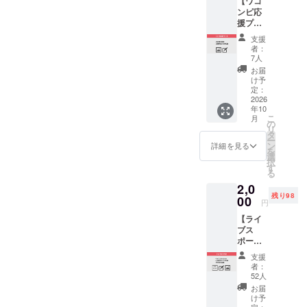
【ワコ
ンピ応
援プラ
ン①】
支援
ワコン
者：
ピ3の特
7人
別画像
お届
のPC用
け予
とスマ
定：
ホ用の
2026
年10
壁紙
こ
月
（画像
の
リ
デー
タ
ー
タ）で
ン
詳細を見る
を
す。 ご
選
択
登録い
す
る
ただい
2,0
たメー
残り98
ルアド
00
円
レスに
【ライ
送付致
ブス
しま
ポーツ
す。限
タオ
定の活
支援
ル】 ワ
動報告
者：
コンピ3
ブログ
52人
のオリ
にご招
お届
ジナル
待しま
け予
スポー
定：