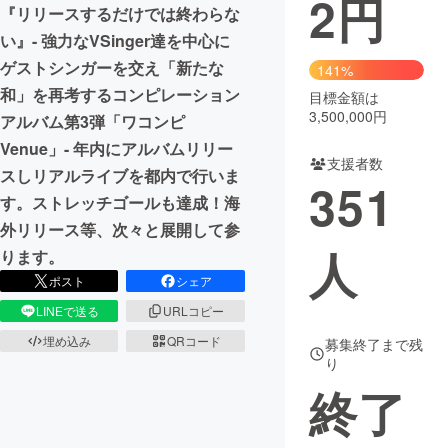
2
円
『リリースするだけでは終わらな
まちづくり・地域活性化
い』- 強力なVSinger達を中心に
ゲストシンガーを交え「新たな
141%
和」を再考するコンピレーション
目標金額は
CAMPFIRE for Social Good
CAMPFIRE Creation
3,500,000円
アルバム第3弾「ワコンピ
CAMPFIREふるさと納税
machi-ya
コミュニティ
Venue」- 年内にアルバムリリー
支援者数
スしリアルライブを都内で行いま
351
す。ストレッチゴールも達成！海
外リリース等、次々と展開して参
人
ります。
ポスト
シェア
LINEで送る
URLコピー
埋め込み
QRコード
募集終了まで残
り
終了