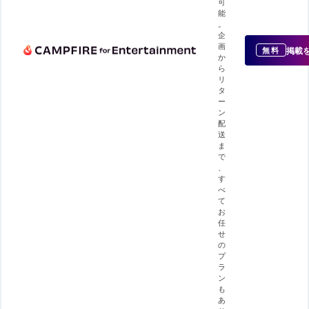
可
能
。
企
画
掲載
無料
か
ら
リ
タ
ー
ン
配
送
ま
で
、
す
べ
て
お
任
せ
の
プ
ラ
ン
も
あ