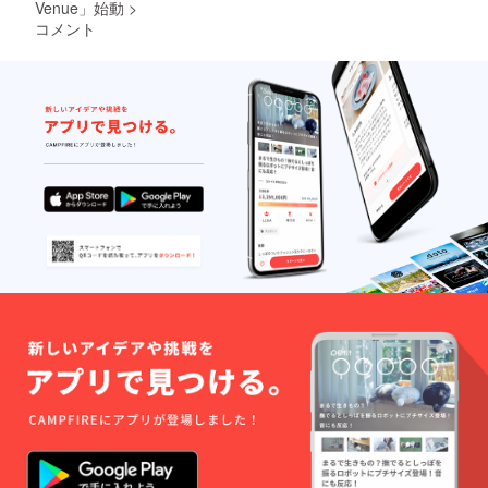
ドカー
R（3曲
アな音
Venue」始動
>
SIDE
ていま
ド(8曲
入り予
源の
SOUND
コメント
す。 各
入り予
定） ・
入った
https://
対応
定) ・レ
待ち受
CD-Rを
x.com/i
フォー
アト
け画像
お届け
wbddm
マット
ラック
・活動
します
・エ
に対応
入り
報告ブ
（3曲入
フェク
した
CD-R(3
ログ招
り予
ター本
DAW・
曲入り
待
定）。
体 ・活
ホスト
予定) ・
限定の
動報告
アプリ
活動報
活動報
ブログ
ケー
告ブロ
告ブロ
招待 ・
ション
グ招待
グにご
待ち受
でご利
・待ち
招待し
け画像
用いた
受け画
ます。
だけま
像
ワコン
す。
ピ3の特
OBS
別画像
Studio
のPC
でも使
用・ス
用可能
マホ用
です
壁紙
が、導
（画像
入には
デー
OBS側
タ）
での設
は、ご
定が必
登録い
要で
ただい
す。 ご