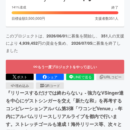
終了
141
%達成
目標金額
3,500,000
円
支援者数
351
人
このプロジェクトは、
2026/06/01
に募集を開始し、
351
人の支援
により
4,939,452
円の資金を集め、
2026/07/05
に募集を終了し
ました
もう一度プロジェクトをやってほしい
ポスト
シェア
LINEで送る
URLコピー
埋め込み
QRコード
『リリースするだけでは終わらない』- 強力なVSinger達
を中心にゲストシンガーを交え「新たな和」を再考する
コンピレーションアルバム第3弾「ワコンピVenue」- 年
内にアルバムリリースしリアルライブを都内で行いま
す。ストレッチゴールも達成！海外リリース等、次々と