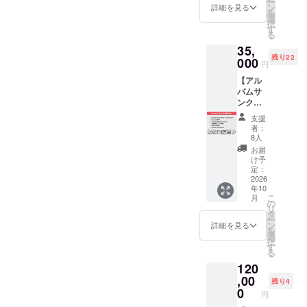
ー
SIDE
スキン
ン
詳細を見る
スマホ
を
SOUND
でお届
選
用の壁
択
」によ
けしま
す
紙（画
る
る、ワ
す。 限
像デー
35,
コンピ3
定の活
タ）を
残り22
限定エ
000
動報告
ご提
円
フェク
ブログ
供。ご
【アル
ターで
にご招
登録い
バムサ
す。
待しま
ただい
ンクス
「オリ
す。ワ
たメー
クレ
ジナル
コンピ3
ルアド
支援
ジット
イラス
の特別
者：
レスに
プラ
ト全員
画像の
8人
送付致
ン】
絵デザ
PC用・
お届
しま
CDブッ
イン」
スマホ
け予
す。 ・
クレッ
と「ワ
定：
用壁紙
ワコン
ト
2026
コンピ3
（画像
ピ3の
年10
（デー
ロゴ
デー
CD(8曲
こ
月
タ、紙
マー
の
タ）
入り予
リ
共に）
ク」の2
タ
は、ご
定) ・ワ
ー
のサン
種類か
ン
登録い
詳細を見る
コンピ3
を
クスク
らお選
選
ただい
のダウ
択
レジッ
びいた
す
たメー
ンロー
る
ト欄に
だけま
ルアド
ドカー
120
お名前
す。 ※
レスに
ド(8曲
を掲載
,00
ワコン
送付致
残り4
入り予
させて
ピ3のレ
0
しま
定) ・レ
円
いただ
コー
す。 ※
アト