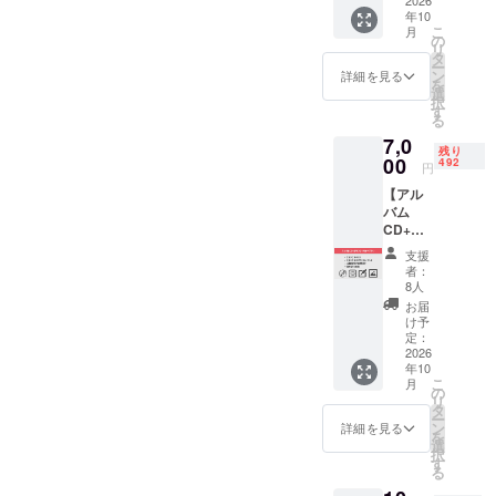
過去の
す。ワ
グにご
擦音や
年10
ワコン
コンピ3
招待し
動作音
こ
月
ピで開
の特別
の
ます。
が生じ
リ
始から
画像の
タ
ワコン
る場合
ー
即売切
PC用・
ン
ピ3の特
詳細を見る
もござ
を
れと
スマホ
選
別画像
います
択
なった
用壁紙
す
のPC
が、そ
る
人気商
（画像
用・ス
れらは
7,0
品で
デー
マホ用
残り
カセッ
す。歌
00
タ）
492
壁紙
円
トテー
唱参加
は、ご
（画像
プ／再
【アル
者様に
登録い
デー
生機器
バム
実際に
ただい
タ）
の特性
CD+ダ
配られ
たメー
は、ご
となり
ウン
るドッ
ルアド
登録い
支援
ますの
ロード
グタグ
レスに
ただい
者：
で予め
カード
（40m
送付致
8人
たメー
御了承
プラ
m x
しま
ルアド
お届
下さ
ン】 国
25mm
す。 ・
け予
レスに
い。
内工場
）で
定：
アクリ
送付致
でプレ
2026
す。歌
ルク
しま
年10
スした
唱参加
ロック
す。 ・
こ
月
CDと豪
者様と
の
・活動
BOX型
リ
華CD
同じ物
タ
報告ブ
組み立
ー
ブック
を持て
ン
ログ招
詳細を見る
てアク
を
レット
るプラ
選
待 ・待
リルス
択
入りCD
ンで
す
ち受け
タンド
る
アルバ
す。 シ
画像
（他ア
ムとダ