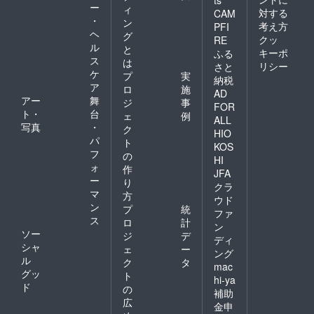
ts
ー
ィ
対する
CAM
・
ン
考え方
PFI
ヘ
グ
クッ
RE
ル
と
キーポ
ふる
ス
は
リシー
さと
ケ
プ
実
納税
ア
ロ
施
AD
アー
舞
ジ
事
FOR
ト・
台
ェ
例
ALL
写真
・
ク
HIO
パ
ト
KOS
フ
の
HI
ォ
作
JFA
ー
り
クラ
マ
方
ウド
ン
プ
統
ファ
ス
ロ
計
ン
ソー
ジ
デ
ディ
シャ
ェ
ー
ング
ル
ク
タ
mac
グッ
ト
hi-ya
ド
の
補助
広
金申