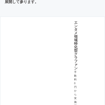
展開して参ります。
エ
ン
タ
メ
領
域
特
化
型
ク
ラ
フ
ァ
ン
手
数
料
0
円
か
ら
実
施