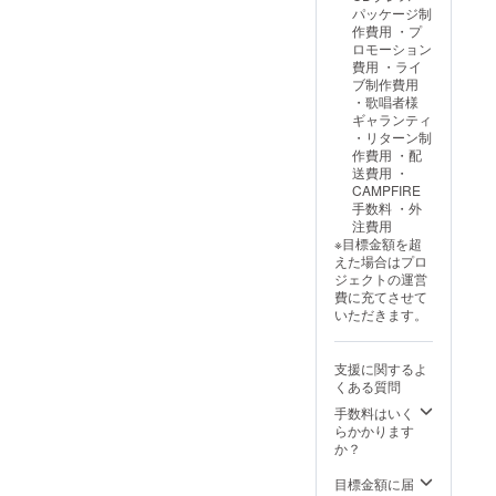
一般販
としま
・待ち
活動報
をご確
尚、
い。
パッケージ制
売して
してワ
受け画
告ブロ
認くだ
ディ
「GEK
作費用 ・プ
おらず
コンピ3
像
グにご
さい。
フォル
KO」テ
ロモーション
通常で
の特別
招待し
※細かい
ト設定
クニカ
費用 ・ライ
は手に
画像の
ます。
デザイ
推奨で
ルシー
ブ制作費用
入らな
PC用と
他にク
ンのロ
すが、
ト
・歌唱者様
い希少
スマホ
ラウド
ゴは掲
ケース
https://
ギャランティ
品と
用の壁
ファン
載サイ
内部に
drive.g
・リターン制
なって
紙（画
ディン
ズの関
は
oogle.c
作費用 ・配
おりま
像デー
グ特典
係上、
ACCEN
om/file/
送費用 ・
す。 限
タ）を
としま
サイト
Tのミニ
d/18qA
CAMPFIRE
定の活
ご提
してワ
や印刷
つまみ
gdBMa
手数料 ・外
動報告
供。ご
コンピ3
上でき
を搭
LdNpYv
注費用
ブログ
登録い
の特別
れいに
載。ア
qjLZjSP
※目標金額を超
にご招
ただい
画像の
表示で
ンプや
b9vhT9
えた場合はプロ
待しま
たメー
PC用と
きない
ギター
yISbE/v
ジェクトの運営
す。他
ルアド
スマホ
場合が
合わせ
iew?
費に充てさせて
にクラ
レスに
用の壁
ござい
て
usp=sh
いただきます。
ウド
送付致
紙（画
ます。
ACCEN
aring
ファン
しま
像デー
※ロゴ
Tを変え
「IBUKI
ディン
す。 ・
タ）を
マーク
る事も
」テク
支援に関するよ
グ特典
ワコン
ご提
のデザ
可能で
ニカル
くある質問
としま
ピ1(全
供。ご
インや
す。 限
シート
してワ
10曲入
手数料はいく
登録い
不適切
定の活
https://
コンピ3
り)、
らかかります
ただい
なもの
動報告
drive.g
の特別
2(全9曲
か？
たメー
（当プ
ブログ
oogle.c
画像の
入り)、
ルアド
ロジェ
にご招
om/file/
PC用と
3の
目標金額に届
レスに
クトに
待しま
d/1iVjM