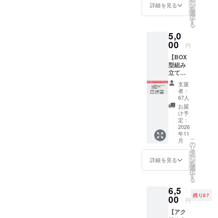
ー
届けし
の特別
ン
PC用と
詳細を見る
招待し
を
ます。
画像の
選
スマホ
ます。
択
限定の
PC用・
す
用の壁
ワコン
る
活動報
スマホ
紙（画
ピ3の特
5,0
告ブロ
用壁紙
像デー
別画像
グにも
00
（画像
タ）を
のPC用
円
ご招待
デー
ご提
とスマ
【BOX
しま
タ）
供。ご
ホ用の
型組み
す。他
は、ご
登録い
壁紙
立てア
にクラ
登録い
ただい
（画像
クリル
ウド
ただい
たメー
デー
支援
スタン
ファン
たメー
ルアド
者：
タ）は
ド（各
ディン
ルアド
67人
レスに
ご登録
VSinger
グ特典
レスに
送付致
お届
いただ
）】 ワ
としま
送付致
け予
しま
いた
コンピ3
してワ
定：
しま
す。 ・
メール
歌唱参
2026
コンピ3
す。 ・
ワコン
アドレ
年11
加者の
の特別
ラバー
ピ3のカ
スに送
こ
月
オリジ
画像の
の
マット
セット
付致し
リ
ナルイ
PC用と
タ
・活動
テープ
ます。
ー
ラスト
スマホ
ン
報告ブ
詳細を見る
（8曲入
参考
を
による
用の壁
選
ログ招
り予
ページ
択
アクリ
紙（画
す
待 ・待
定） ・
「ワコ
る
ルスタ
像デー
ち受け
活動報
ンピ2オ
6,5
ンド
タ）を
画像
告ブロ
フィ
残り87
（140ｘ
00
ご提
グ招待
円
シャル
140ｘ
供。ご
・待ち
WEB」
【アク
20mm
登録い
受け画
※ページ