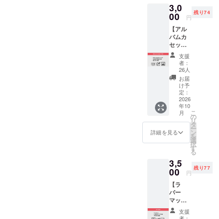
3,0
フィ
優れて
残り74
シャル
00
おりま
円
WEBサ
す。 限
【アル
イトに
定の活
バムカ
お名前
動報告
セット
を掲載
ブログ
テープ
させて
にご招
支援
プラ
いただ
待しま
者：
ン】 近
きま
す。ワ
26人
年、レ
す。 サ
コンピ3
お届
トロ
イトへ
の特別
け予
ブーム
の掲載
定：
画像の
による
2026
名は全
PC用・
年10
需要が
角10文
スマホ
こ
月
高まっ
字以
の
用壁紙
リ
ている
内、一
タ
（画像
ー
カセッ
般的な
ン
デー
詳細を見る
を
トテー
記号の
選
タ）
択
プを特
使用で
す
は、ご
る
別に業
お願い
登録い
3,5
者様に
致しま
ただい
残り77
依頼
00
す。 ※
たメー
円
し、ア
備考欄
ルアド
【ラ
ナログ
に掲載
レスに
バー
バー
名をご
送付致
マッ
ジョン
入力下
しま
ト】 ワ
のワコ
さい。
す。 ・
支援
コンピ3
ンピ3を
※掲載期
スポー
者：