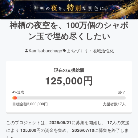
神栖の夜空を、100万個のシャボ
ン玉で埋め尽くしたい
Kamisubucchage
まちづくり・地域活性化
現在の支援総額
125,000
円
終了
4
%達成
目標金額
3,000,000
円
支援者数
17
人
このプロジェクトは、
2026/05/21
に募集を開始し、
17
人の支援
により
125,000
円の資金を集め、
2026/07/10
に募集を終了しま
した