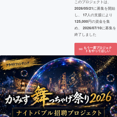
このプロジェクトは、
2026/05/21
に募集を開始
し、
17
人の支援により
125,000
円の資金を集
め、
2026/07/10
に募集を
終了しました
もう一度プロジェク
トをやってほしい