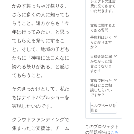
ジェクトの運営
かみす舞っちゃげ祭りを、
費に充てさせて
いただきます。
さらに多くの人に知っても
らうこと。遠方からも「今
支援に関するよ
くある質問
年は行ってみたい」と思っ
手数料はいく
てもらえる祭りにするこ
らかかります
か？
と。そして、地域の子ども
目標金額に届
たちに「神栖にはこんなに
かなかった場
誇れる祭りがある」と感じ
合どうなりま
すか？
てもらうこと。
支援で困った
時はどこに相
そのきっかけとして、私た
談したらいい
ですか？
ちはナイトバブルショーを
実現したいのです。
ヘルプページを
見る
クラウドファンディングで
このプロジェクト
集まったご支援は、チーム
の問題報告は
こち