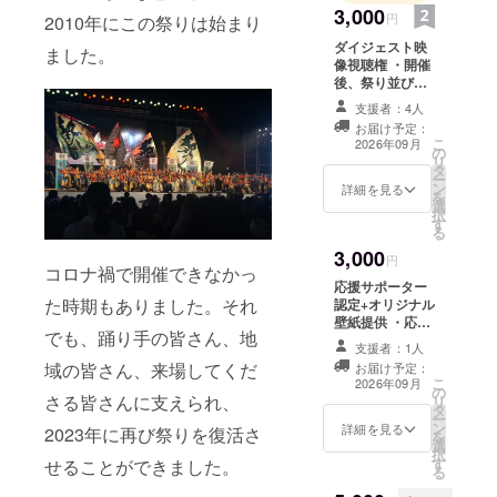
3,000
円
2010年にこの祭りは始まり
ダイジェスト映
ました。
像視聴権 ・開催
後、祭り並びに
バブルショーの
支援者：4人
ダイジェスト映
お届け予定：
像の限定公開
こ
2026年09月
の
URLをメールに
リ
タ
てお送りします
ー
ン
詳細を見る
を
選
択
す
る
3,000
円
コロナ禍で開催できなかっ
応援サポーター
た時期もありました。それ
認定+オリジナル
壁紙提供 ・応援
でも、踊り手の皆さん、地
サポーター 掲載
支援者：1人
期間：事業終了
域の皆さん、来場してくだ
お届け予定：
後、公式
こ
2026年09月
の
Instagramにて
さる皆さんに支えられ、
リ
タ
掲載 掲載方法：
ー
ン
お名前のみの掲
詳細を見る
2023年に再び祭りを復活さ
を
選
載となります 注
択
す
せることができました。
意事項：支援
る
時、必ず備考欄