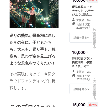
10,000
円
残り17
優先観覧エリア
チケット+ステー
ジ上での記念撮
影 最前線の優先
支援者：3人
観覧席をご用意
お届け予定：
します ・実施概
こ
2026年09月
の
要：9月19日
リ
タ
（土曜日） 第一
踊りの熱気が最高潮に達し
ー
ン
部 18時20分～
詳細を見る
を
選
19時 第二部 20
たその夜に、子どもたち
択
す
時20分～21時 の
る
も、大人も、踊り手も、観
いずれか ・記念
10,000
撮影：19時から
円
客も、思わず空を見上げる
30分間 ※有効期
特別応援プラン
限：当日限り有
掲載期間：事業
ような景色をつくりたい！
効
終了後、公式
Instagramにて
支援者：2人
その実現に向けて、今回ク
掲載 掲載方法：
お届け予定：
お名前のみの掲
こ
2026年09月
ラウドファンディングに挑
の
載となります 注
リ
タ
意事項：支援
ー
戦します。
ン
時、必ず備考欄
詳細を見る
を
選
に掲載を希望さ
択
す
れるお名前をご
る
記入ください
15,000
このプロジェクト
円
残り80