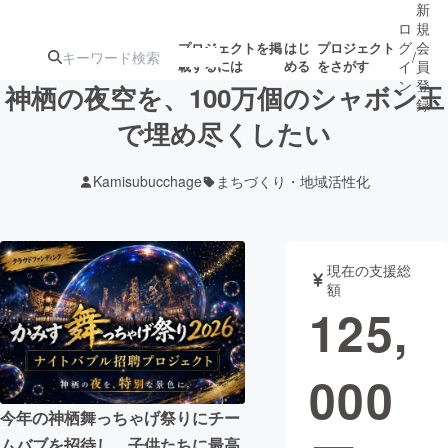
新
ロ
規
グ
会
プロジェクトを掲
はじ
プロジェクト
/
載するには
める
をさがす
イ
員
ン
登
神栖の夜空を、100万個のシャボン玉
録
で埋め尽くしたい
人気のプロ
注目のリ
注目の新着プロ
募集終了が近いプ
もうすぐ公開
Kamisubucchage
まちづくり・地域活性化
ジェクト
ターン
ジェクト
ロジェクト
されます
アート・写真
音楽
現在の支援総
額
125,
テクノロジー・ガジェット
ゲーム・サ
000
映像・映画
書籍・雑誌
今年の神栖舞っちゃげ祭りにチー
ビジネス・起業
チャレンジ
ムバブを招待し、子供たちに最高