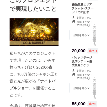
優先観覧エリア
で実現したいこと
チケット+ステー
ジ上での記念撮
影+ダイジェスト
支援者：0人
映像 最前線の優
お届け予定：
先観覧席をご用
こ
2026年09月
の
意します ・実施
リ
タ
概要：9月19日
ー
ン
（土曜日） 第一
詳細を見る
を
選
部 18時20分～
択
す
19時 第二部 20
る
時20分～21時 の
20,000
いずれか ※有効
円
残り15
私たちがこのプロジェクト
期限：当日限り
バックステージ
有効 ・記念撮
で実現したいのは、かみす
見学ツアー＋優
影 19時から30
先観覧チケット
分間 ・ダイジェ
舞っちゃげ祭り2026の夜
最前線の優先観
スト映像 開催
支援者：0人
覧席をご用意し
後、祭りのダイ
に、100万個のシャボン玉と
お届け予定：
ます ・実施概
ジェスト映像を
こ
2026年09月
の
音と光が広がる「
ナイトバ
要：9月19日
メールにてお送
リ
タ
（土曜日） 第一
りいたします
ー
ブルショー
」を開催するこ
ン
部 18時20分～
詳細を見る
を
選
19時 第二部 20
択
とです。
す
時20分～21時 の
る
いずれか ・バッ
55,000
クステージ見学
円
残り5
会場は、茨城県神栖市の神