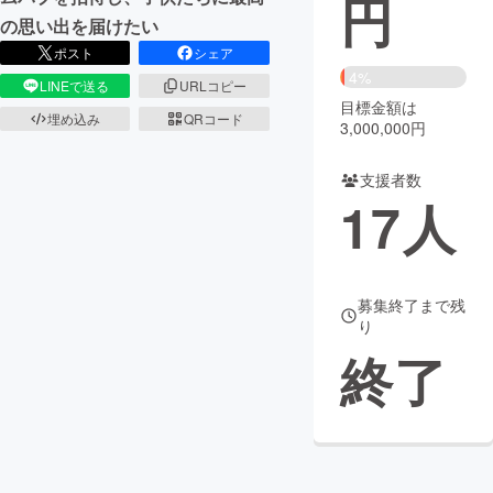
円
の思い出を届けたい
まちづくり・地域活性化
ポスト
シェア
4%
LINEで送る
URLコピー
目標金額は
CAMPFIRE for Social Good
CAMPFIRE Creation
埋め込み
QRコード
3,000,000円
CAMPFIREふるさと納税
machi-ya
コミュニティ
支援者数
17
人
募集終了まで残
り
終了