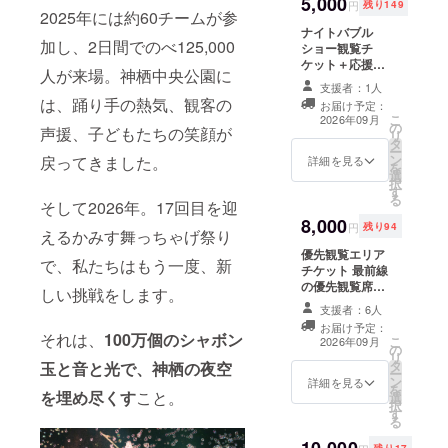
5,000
に掲載を希望さ
円
残り149
2025年には約60チームが参
れるお名前をご
ナイトバブル
記入ください ・
加し、2日間でのべ125,000
ショー観覧チ
オリジナル壁紙
ケット＋応援サ
開催後メールに
人が来場。神栖中央公園に
ポーター認定 ・
てオリジナル壁
支援者：1人
実施概要：9月
紙をお送りしま
は、踊り手の熱気、観客の
お届け予定：
19日（土曜日）
す
こ
2026年09月
の
第一部 18時20
声援、子どもたちの笑顔が
リ
タ
分～19時 第二
ー
ン
戻ってきました。
部 20時20分～
詳細を見る
を
選
21時 のいずれか
択
す
※有効期限：当日
る
そして2026年。17回目を迎
限り有効 ・応援
8,000
サポーター 掲載
円
残り94
えるかみす舞っちゃげ祭り
期間：事業終了
優先観覧エリア
後、公式
で、私たちはもう一度、新
チケット 最前線
Instagramにて
の優先観覧席を
掲載 掲載方法：
しい挑戦をします。
ご用意します ・
お名前のみの掲
支援者：6人
実施概要：9月
載となります 注
お届け予定：
19日（土曜日）
意事項：支援
それは、
100万個のシャボン
こ
2026年09月
の
第一部 18時20
時、必ず備考欄
リ
タ
玉と音と光で、神栖の夜空
分～19時 第二
に掲載を希望さ
ー
ン
部 20時20分～
詳細を見る
れるお名前をご
を
を埋め尽くす
こと。
選
21時 のいずれか
記入ください
択
す
※有効期限：当日
る
限り有効