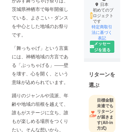
かみす舞っちゃげ祭りは、
日本
茨城県神栖市で毎年開催し
初めてのプ
ロジェクト
ている、よさこい・ダンス
です
を中心とした地域のお祭り
特定商取引
法に基づく
です。
表記
メッセー
「舞っちゃげ」という言葉
ジを送る
には、神栖地域の方言であ
る「ぶっちゃげる」――壁
を壊す、心を開く、という
リターンを
意味が込められています。
選ぶ
踊りのジャンルや流派、年
目標金額
齢や地域の垣根を越えて、
未達でも
リターン
誰もがステージに立ち、誰
が届きま
もが楽しめる場所をつくり
す
(All-in
方式)
たい。そんな想いから、