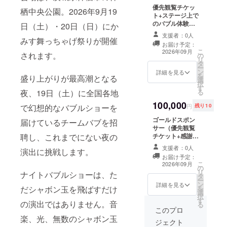
１８時〜１９時
優先観覧チケッ
※１７時５０分集
栖中央公園。2026年9月19
ト+ステージ上で
合(詳細はメール
のバブル体験＋
にてご連絡いた
日（土）・20日（日）にか
プロカメラマン
します) ※有効期
支援者：0人
みす舞っちゃげ祭りが開催
による撮影 最前
限：当日限り有
お届け予定：
線の優先観覧席
効
こ
2026年09月
されます。
の
をご用意します
リ
タ
・実施概要：9月
ー
ン
19日（土曜日）
詳細を見る
を
盛り上がりが最高潮となる
選
第一部 18時20
択
す
分～19時 第二
夜、19日（土）に全国各地
る
部 20時20分～
100,000
21時 のいずれか
で幻想的なバブルショーを
円
残り10
・ステージ上で
ゴールドスポン
のバブル体験
届けているチームバブを招
サー（優先観覧
１９時から３０
聘し、これまでにない夜の
チケット+感謝状
分間 ・バブル体
+終了後ステージ
験を撮影し、後
支援者：0人
演出に挑戦します。
上バブル体験＋
日メールにてお
お届け予定：
プロ撮影） 最前
送りします ※有
こ
2026年09月
の
線の優先観覧席
効期限：当日限
リ
ナイトバブルショーは、た
タ
をご用意します
り有効
ー
ン
・実施概要：9月
詳細を見る
だシャボン玉を飛ばすだけ
を
選
19日（土曜日）
択
す
第一部 18時20
の演出ではありません。音
る
分～19時 第二
このプロ
部 20時20分～
楽、光、無数のシャボン玉
ジェクト
21時 のいずれか