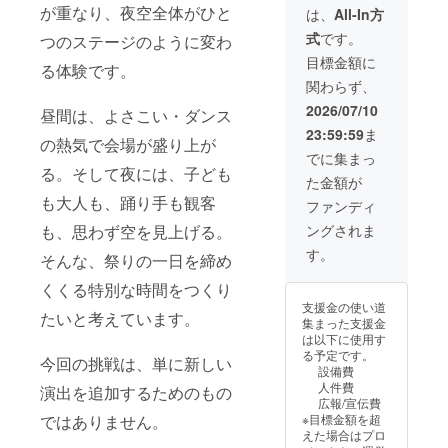
が重なり、夜空全体がひと
・記念撮影：19
は、
All-In方
時から30分間 ※
式
です。
つのステージのように変わ
有効期限：当日
限り有効 ・ス
目標金額に
る体験です。
テージ上でのバ
関わらず、
ブル体験 １９
時から３０分間
2026/07/10
昼間は、よさこい・ダンス
・バブル体験を
23:59:59
ま
撮影し、後日
の熱気で会場が盛り上が
メールにてお送
でに集まっ
る。そして夜には、子ども
りします ・感謝
た金額が
状は後日郵送さ
も大人も、踊り手も観客
せていただきま
ファンディ
す ・ゴールドス
も、思わず空を見上げる。
ングされま
ポンサーとして
紹介 掲載期間：
す。
そんな、祭りの一日を締め
事業終了後、公
式Instagramに
くくる特別な時間をつくり
て掲載 掲載方
支援金の使い道
たいと考えています。
法：お名前のみ
集まった支援金
の掲載となりま
は以下に使用す
す 注意事項：支
る予定です。
今回の挑戦は、単に新しい
援時、必ず備考
設備費
欄に掲載を希望
人件費
演出を追加するためのもの
されるお名前を
広報/宣伝費
ご記入ください
ではありません。
※目標金額を超
えた場合はプロ