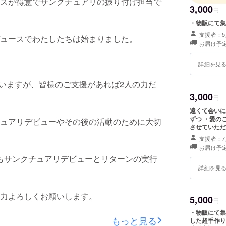
スが得意でサンクチュアリの振り付け担当で
3,000
円
・物販にて集
支援者：5
ュースでわたしたちは始まりました。
お届け予定
詳細を見
ていますが、皆様のご支援があれば2人の力だ
3,000
円
遠くて会いに来れない
ずつ ・愛のこもったお手紙2
ュアリデビューやその後の活動のために大切
させていただ
支援者：7
お届け予定
くともサンクチュアリデビューとリターンの実行
詳細を見
力よろしくお願いします。
5,000
円
・物販にて集
もっと見る
した超手作り