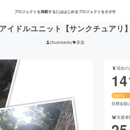
プロジェクトを掲載するには
はじめる
プロジェクトをさがす
アイドルユニット【サンクチュアリ
chuarisanku
音楽
注目のリターン
注目の新着プロジェクト
募集終了が近いプロジェクト
も
現在の
音楽
舞台・パフォーマンス
14
ゲーム・サービス開発
フード・飲食店
141%
書籍・雑誌出版
アニメ・漫画
目標金額は1
支援者
チャレンジ
ビューティー・ヘルスケ
25