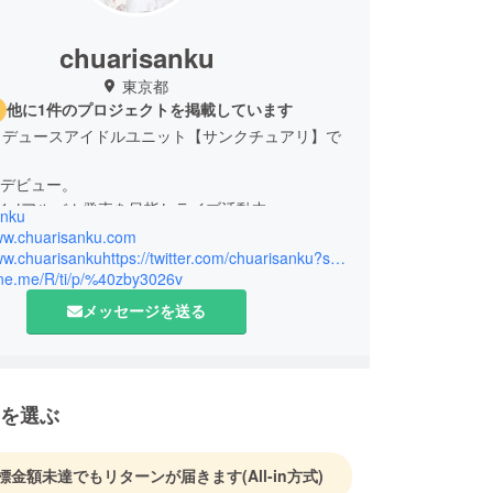
chuarisanku
東京都
他に1件のプロジェクトを掲載しています
ロデュースアイドルユニット【サンクチュアリ】で
1月デビュー。
3月1stアルバム発売を目指しライブ活動中。
anku
www.chuarisanku.com
http://www.chuarisankuhttps://twitter.com/chuarisanku?s=09
line.me/R/ti/p/%40zby3026v
メッセージを送る
を選ぶ
標金額未達でもリターンが届きます
(All-in方式)