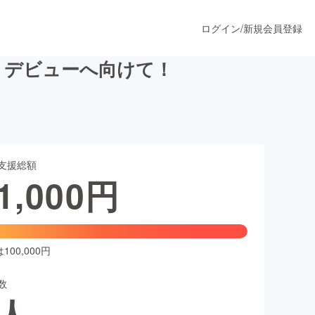
ログイン
/
新規会員登録
】デビューへ向けて！
うすぐ公開されます
支援総額
プロダクト
1,000
円
ファッション
スポーツ
00,000円
数
ア
ソーシャルグッド
人