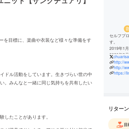
ユニット【サンクチュアリ】
セルフプ
ューを目標に、楽曲や衣装など様々な準備をす
す。
2019年
2020年
chuaris
http://
https://
イドル活動をしています。生きづらい世の中
い。みんなと一緒に同じ気持ちを共有したい
リターン
験したことがあります。
目