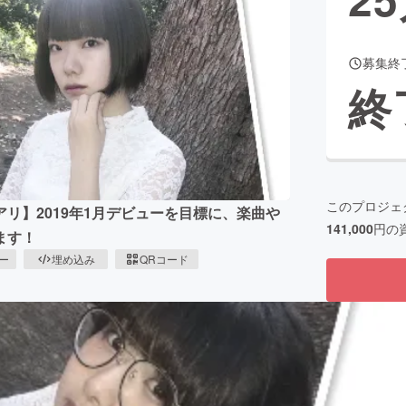
募集終
CAMPFIRE for Social Good
CAMPFIRE Creation
終
CAMPFIREふるさと納税
machi-ya
コミュニティ
このプロジェ
リ】2019年1月デビューを目標に、楽曲や
141,000
円の
ます！
ピー
埋め込み
QRコード