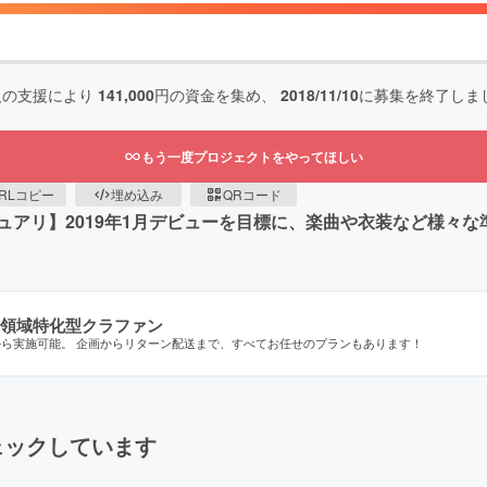
人の支援により
141,000
円の資金を集め、
2018/11/10
に募集を終了しま
もう一度プロジェクトをやってほしい
RLコピー
埋め込み
QRコード
ュアリ】2019年1月デビューを目標に、楽曲や衣装など様々
領域特化型クラファン
から実施可能。 企画からリターン配送まで、すべてお任せのプランもあります！
ェックしています