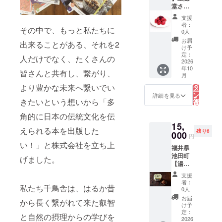
堂さん
に使わ
の「幻
せてい
支援
の梅～
ただき
者：
その中で、もっと私たちに
林州む
ます。
0人
かし梅
ありが
お届
出来ることがある、それを2
干～昔
とうご
け予
ながら
ざいま
定：
人だけでなく、たくさんの
の塩と
2026
すメッ
年10
紫蘇で
セージ
皆さんと共有し、繋がり、
こ
月
漬けた
を送ら
の
リ
梅干
より豊かな未来へ繋いでい
せてい
タ
ー
し」 ◆
ただき
ン
詳細を見る
を
きたいという想いから「多
着色
ます。
選
択
料・甘
す
る
角的に日本の伝統文化を伝
味料・
15,
酸味
えられる本を出版した
残り6
料・保
000
円
存料不
い！」と株式会社を立ち上
福井県
使用 ◆
池田町
賞味期
げました。
【湯本
限：180
味噌・
日 ◆内
支援
特撰舞
容量：
者：
私たち千鳥舎は、はるか昔
麹
200g ◆
0人
650g】
原材
お届
から長く繋がれて来た叡智
福井県
料：梅
け予
産の大
（奈良
定：
と自然の摂理からの学びを
豆と、
2026
県）、