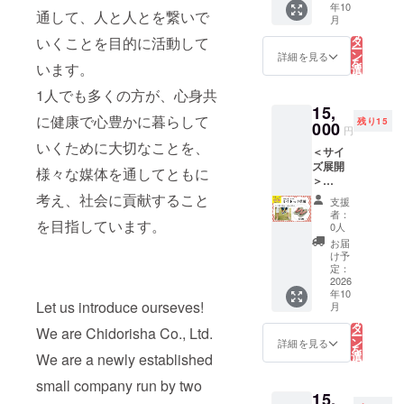
年10
県内で
漬け原
通して、人と人とを繋いで
こ
月
も人気
材料(し
の
リ
の高い
そ、食
いくことを目的に活動して
タ
ー
地元池
塩) ◆塩
ン
詳細を見る
を
います。
田町産
分：約
選
択
コシヒ
17％ ◆
す
る
1人でも多くの方が、心身共
カリ、
保存方
15,
厳選の
法：直
に健康で心豊かに暮らして
残り15
天日塩
000
射日光
円
を使っ
を避
いくために大切なことを、
＜サイ
た上質
け、常
ズ展開
なお味
温で保
様々な媒体を通してともに
＞
噌で
存 ※直
23cm/2
す。 赤
考え、社会に貢献すること
射日光
支援
4cm/25
みを帯
により
者：
を目指しています。
cm 株式
びた艶
変色す
0人
会社
のある
ること
お届
コーベ
色合い
があり
け予
ヤ【ミ
と、ま
定：
ますの
サトっ
2026
ろやか
で、開
年10
子草
で甘み
封後は
Let us introduce ourseves!
こ
月
履】：
のある
の
お早め
リ
「長春
口当た
タ
に召し
We are Chidorisha Co., Ltd.
ー
色」(ピ
りが特
ン
上がり
詳細を見る
を
ンク色)
徴。
選
We are a newly established
くださ
択
※サイズ
※6〜9月
す
い。 〜
る
選びに
small company run by two
は特に
山すそ
15,
悩んだ
発酵が
から谷