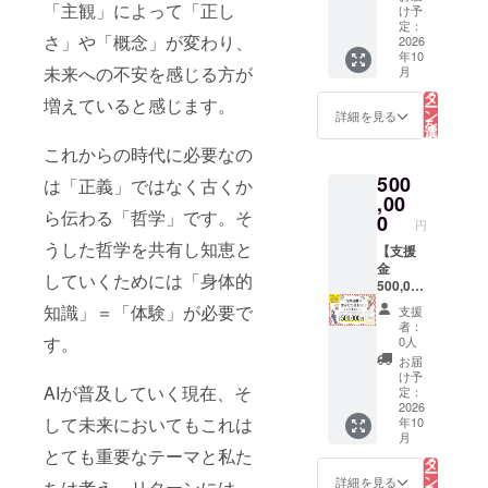
なかで
ざいま
「広告
「主観」によって「正し
どって
け予
植物た
すメッ
1/2枠年
定：
いま
さ」や「概念」が変わり、
ちは水
セージ
間掲
2026
す。 林
年10
を吸い
を送ら
載】 フ
州は時
未来への不安を感じる方が
こ
月
あげ、
せてい
リー
の
代とと
リ
生命を
ただき
ペー
タ
もに観
増えていると感じます。
ー
はきだ
ます。
パーお
ン
賞用、
詳細を見る
を
す。 そ
むすび
選
食用と
択
の生命
広告1/2
す
その役
これからの時代に必要なの
る
はまた
枠にて1
割を変
500
水にな
年間
は「正義」ではなく古くか
えてき
り、め
（年3回
,00
ました
ら伝わる「哲学」です。そ
ぐって
発行）
0
が、常
円
いく。
ご紹介
にこの
うした哲学を共有し知恵と
わたし
させて
【支援
地域の
は日々
いただ
金
暮らし
していくためには「身体的
季節に
きま
500,000
ととも
翻弄さ
す。 ＼
円！す
にあり
知識」＝「体験」が必要で
支援
れなが
オスス
べてを
まし
者：
ら、 そ
メポイ
活動に
す。
た。そ
0人
のかた
ント／
役立て
してこ
お届
ちを捉
①ご希
たい！
の林州
け予
AIが普及していく現在、そ
えよう
望数無
あなた
定：
は、梅
と 視覚
料配
へ】
2026
干にす
して未来においてもこれは
年10
より
送！
（この
ると南
こ
月
もっと
1,000部
リター
の
高梅に
とても重要なテーマと私た
リ
深いと
までお
ンは設
タ
勝ると
ー
ころで
渡し出
定金額
ン
も劣ら
詳細を見る
ちは考え、リターンには