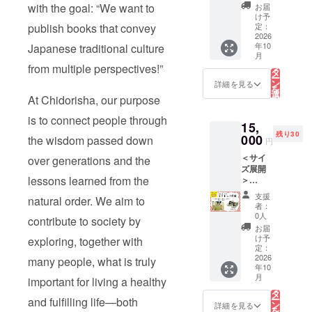
コーベ
は１サ
と思い
with the goal: “We want to
上がり
お届
前から
ヤ【ミ
イズ上
ます。
け予
いただ
西吉野
サトっ
publish books that convey
でもお
定：
ミサ
けます
で栽培
子草
2026
履きい
トっ子
が、風
されて
年10
Japanese traditional culture
履】：
ただけ
草履
味や色
いたと
こ
月
「鉄
る場合
の
は、奈
みを保
伝えら
リ
from multiple perspectives!”
紺」
も多
タ
良県の
つに
れてい
ー
（わず
く、そ
ン
西部に
詳細を見る
は、冷
ます
を
かに緑
うでな
選
位置す
蔵庫や
が、明
At Chidorisha, our purpose
択
みのあ
い方は
す
る三郷
冷凍庫
治10年
る
る暗い
草履と
町（さ
is to connect people through
に置か
頃から
15,
紺色) ※
いう特
んごう
れるこ
植栽が
残り30
サイズ
000
性上少
the wisdom passed down
ちょ
とをお
円
始めら
選びに
し小さ
う）〜
すすめ
れまし
＜サイ
over generations and the
悩んだ
めでも
草履の
しま
た。近
ズ展開
方へ 基
快適に
産地と
す。 賞
年では
lessons learned from the
＞
本的に
履いて
しても
味期
皮が柔
18cm/2
は普段
いただ
有名な
限：6ヶ
支援
らか
natural order. We aim to
0cm/22
の靴と
けるか
場所で
者：
月 原材
く、収
cm/24c
同じサ
と思い
0人
作られ
料名：
contribute to society by
穫時に
m/26c
イズ推
ます。
ていま
お届
米（国
雨が降
m 株式
奨。甲
ミサ
け予
exploring, together with
す。 江
産）、
るだけ
会社
高、幅
定：
トっ子
戸時
大豆
ではじ
コーベ
2026
広の方
many people, what is truly
草履
代、本
（国
けてし
年10
ヤ【ミ
は１サ
は、奈
業とし
産）、
まう
こ
月
important for living a healthy
サトっ
イズ上
の
良県の
てわら
食塩 ア
「林
リ
子草
でもお
タ
西部に
草履製
レルゲ
州」は
ー
and fulfilling life—both
履】：
履きい
ン
位置す
詳細を見る
造を家
ン（特
青果流
を