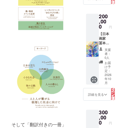
を
く、通
す。 ま
が複数
選
（りん
択
園や鬼
た、年
ござい
す
しゅ
る
ごっ
齢に関
ます）
う）」
こ、
係なく
200
全額を
と呼ば
ドッジ
足腰の
プロ
,00
れる梅
ボール
トレー
ジェク
0
です。
円
なども
ニング
ト実施
林州
でき、
として
のため
【日本
は、後
園の指
履いて
に使わ
画家
醍醐天
定靴と
いる方
せてい
冨本七
皇が南
しても
も。是
ただき
絵作の
朝を開
支援
採用さ
非この
ます。
日本
くより
者：
れてお
機会び
ありが
画】
前から
0人
り、知
お試し
とうご
「季節
西吉野
お届
る人ぞ
くださ
ざいま
は夜に
で栽培
け予
知る、
い！
すメッ
すす
定：
されて
そして
セージ
む」制
2026
いたと
愛され
年10
を送ら
作年
伝えら
こ
続ける
月
せてい
2020年
の
れてい
リ
草履で
ただき
作品サ
タ
ます
ー
す。 ま
ます。
イズ
ン
が、明
詳細を見る
を
た、年
F3(273
選
治10年
択
齢に関
×220m
す
頃から
る
係なく
m) 額装
植栽が
足腰の
300
サイズ
始めら
トレー
385×33
,00
れまし
ニング
0mm 厚
0
た。近
円
そして「翻訳付きの一冊」
として
み
年では