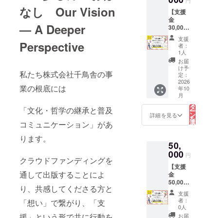
返金は
円
サト履
さ、伸
す。 ま
でき、
料・保
干しを
ご記入
つを そ
なし Our Vision
致しか
物協同
びのな
た天然
園の指
【支援
存料不
ぜひこ
くださ
のまま
ねます
組合」
さ、横
のい草
定靴と
金
使用 ◆
の機会
い。ロ
瓶に詰
のでご
の職人
— A Deeper
緒の長
で出来
しても
30,000
賞味期
に！
ゴやバ
めまし
了承く
さんに
さや太
てお
採用さ
円！す
限：180
ナーな
た〜 貴
ださ
支援
よって
さ、強
り、足
Perspective
れてお
べてを
日 ◆内
どの画
重なは
者：
い。
一足一
さ、伸
にやさ
り、知
活動に
容量：
像の受
1人
ちみつ
足丁寧
びのな
しく履
る人ぞ
役立て
200g×3
け渡し
をどう
お届
に作ら
さ、あ
き心地
知る、
たい！
◆原材
につい
け予
ぞお楽
れてい
るいは
私たち株式会社千鳥舎の事
が快適
そして
あなた
料：梅
定：
ては、
しみ下
ます。
鼻緒の
で疲れ
愛され
へ】
2026
（奈良
プロ
さい。
ゾウリ
業の根底には
位置、
にく
年10
続ける
（この
県）、
ジェク
の台の
こ
など試
月
く、通
草履で
リター
漬け原
の
ト終了
適正な
リ
行錯誤
園や鬼
す。 ま
ンは設
材料(し
タ
後にお
「文化・哲学の継承と普及
固さ
ー
を繰り
ごっ
た、年
定金額
そ、食
ン
送りす
詳細を見る
や、鼻
を
返し
こ、
齢に関
が複数
塩) ◆塩
選
るメー
コミュニケーション」があ
緒の前
択
て、足
ドッジ
係なく
ござい
分：約
す
ルをご
緒の高
る
の健康
ボール
足腰の
ます）
ります。
17％ ◆
確認く
さや太
に配慮
なども
50,
トレー
全額を
保存方
ださ
さ、強
したぞ
でき、
ニング
プロ
000
法：直
い。
円
さ、伸
うりに
園の指
クラウドファンディングを
として
ジェク
射日光
びのな
仕立て
定靴と
【支援
履いて
ト実施
を避
さ、横
通して出版することによ
られて
しても
金
いる方
のため
け、常
緒の長
いま
採用さ
50,000
も。是
に使わ
温で保
り、共感してくださる方と
さや太
す。 ま
れてお
円！す
非この
せてい
存 ※直
支援
さ、強
た天然
り、知
べてを
機会び
ただき
射日光
者：
「想い」で繋がり、「支
さ、伸
のい草
る人ぞ
活動に
お試し
ます。
により
0人
びのな
で出来
知る、
役立て
くださ
ありが
変色す
援」という形で共に行動を
お届