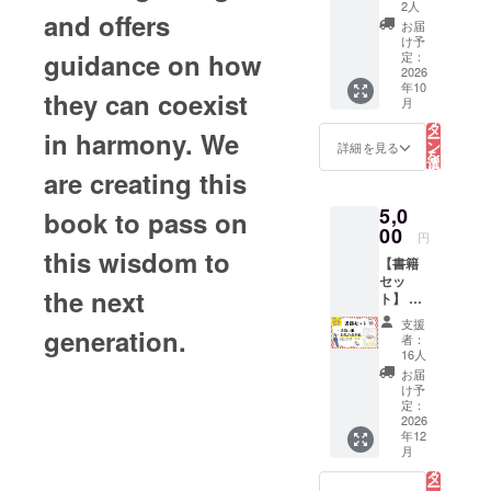
役立て
玉県比
2人
and offers
たい！
企郡の
お届
あなた
嵐山銘
け予
へ】
guidance on how
菓。
定：
（この
2026
代々続
年10
リター
く製法
they can coexist
こ
月
ンは設
を5代目
の
リ
定金額
が受け
タ
in harmony. We
ー
が複数
継ぎ、
ン
詳細を見る
を
ござい
ていね
選
択
are creating this
ます）
いにア
す
る
全額を
クを取
5,0
プロ
book to pass on
り除き
ジェク
00
ながら
円
ト実施
一日か
this wisdom to
【書籍
のため
けて煮
セッ
に使わ
た餡は
the next
ト】 ・
せてい
すっき
書籍一
ただき
りした
支援
generation.
冊 ・お
ます。
甘さ。
者：
礼のお
ありが
最高品
16人
手紙 出
とうご
質の北
お届
版日が
ざいま
海道産
け予
決定次
すメッ
定：
小豆を
第、お
2026
セージ
使用
年12
届け日
を送ら
し、添
こ
月
をお知
せてい
の
加物、
リ
らせし
ただき
タ
保存料
ー