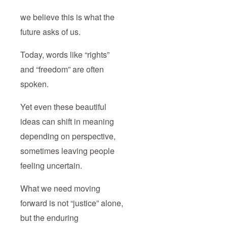
info@o
musubi
we believe this is what the
-
paper.c
future asks of us.
om
Today, words like “rights”
and “freedom” are often
spoken.
Yet even these beautiful
ideas can shift in meaning
depending on perspective,
sometimes leaving people
feeling uncertain.
What we need moving
forward is not “justice” alone,
but the enduring