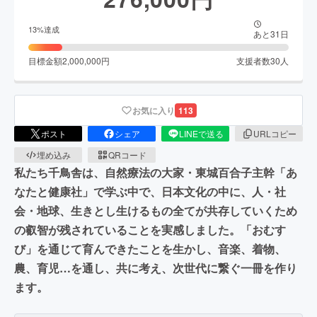
13
%達成
あと
31
日
目標金額
2,000,000
円
支援者数
30
人
お気に入り
113
ポスト
シェア
LINEで送る
URLコピー
埋め込み
QRコード
私たち千鳥舎は、自然療法の大家・東城百合子主幹「あ
なたと健康社」で学ぶ中で、日本文化の中に、人・社
会・地球、生きとし生けるもの全てが共存していくため
の叡智が残されていることを実感しました。「おむす
び」を通じて育んできたことを生かし、音楽、着物、
農、育児…を通し、共に考え、次世代に繋ぐ一冊を作り
ます。