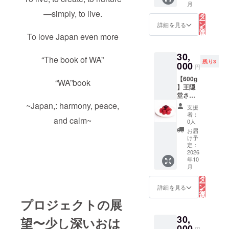
耕運、
す。 江
です。
緒の前
こ
返し
月
樹とし
に日本
乳児に
の
収穫体
戸時
そんな
緒の高
リ
—simply, to live.
て、足
ても優
文化を
与えな
タ
験 農業
代、本
草履の
さや太
ー
の健康
れてい
伝える
いで下
ン
体験に
詳細を見る
業とし
名産地
さ、強
を
に配慮
ること
証を刻
さい 〜
選
は有効
てわら
の”地元
To love Japan even more
さ、伸
択
したぞ
がわか
みませ
海と山
す
期限は
草履製
の職人
びのな
る
うりに
りまし
んか。
に囲ま
なく無
造を家
さんた
さ、横
仕立て
30,
た。生
掲載方
れた 自
期限で
“The book of WA”
業と
ち「ミ
緒の長
られて
残り3
産量の
法：
000
然豊か
す。 26
し、現
円
サト履
さや太
いま
減退と
（文字
な愛媛
年10月
在も
物協同
さ、強
す。 ま
【600g
いう地
のみ、
県今治
“WA”book
30日ま
「ミサ
組合」
さ、伸
た天然
】王隠
域課題
ロゴ・
市 菜の
でに、
トっ
の職人
びのな
のい草
堂さん
に対し
バナー
花や
メール
子」の
さんに
さ、あ
で出来
の「幻
~Japan,: harmony, peace,
てこの
掲載、
桜、色
にて詳
製造を
支援
よって
るいは
てお
の梅～
林州が
掲載サ
とりど
細をご
者：
継承し
一足一
鼻緒の
り、足
and calm~
林州む
果たせ
イズな
りの花
0人
連絡い
ている
足丁寧
位置、
にやさ
かし梅
る役割
ど可能
が咲き
たしま
お届
技術力
に作ら
など試
しく履
干～昔
は非常
な限り
誇る春
け予
す。 た
の高い
れてい
行錯誤
き心地
ながら
に大き
詳し
定：
みつば
だし、
職人の
ます。
を繰り
が快適
の塩と
2026
いと考
く） ※
ちたち
将来的
多い町
ゾウリ
返し
で疲れ
年10
紫蘇で
え、手
注意事
が花か
に事業
です。
の台の
こ
て、足
月
にく
漬けた
間のか
項：支
の
ら花へ
の運営
そんな
適正な
リ
の健康
く、通
梅干
かる林
援時、
タ
花の甘
が難し
草履の
固さ
ー
に配慮
園や鬼
し」3個
州の栽
必ず備
ン
い蜜を
詳細を見る
くなっ
名産地
や、鼻
を
したぞ
ごっ
セット
培を続
考欄に
選
集めて
た場合
の”地元
緒の前
択
うりに
プロジェクトの展
こ、
◆着色
けられ
掲載を
す
収穫さ
でも、
の職人
緒の高
る
仕立て
ドッジ
料・甘
ていま
希望さ
せても
支援者
さんた
さや太
られて
ボール
30,
味料・
望〜少し深いおは
す〜 貴
れるお
らった
様への
ち「ミ
さ、強
いま
なども
酸味
000
重な梅
名前を
はちみ