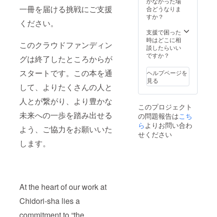
かなかった場
て、う
読むこ
は非常
一冊を届ける挑戦にご支援
合どうなりま
つくし
との豊
に大き
すか？
く儚く
かさを
いと考
ください。
も 情熱
伝えて
え、手
支援で困った
的な季
いくこ
間のか
時はどこに相
節を描
とに繋
このクラウドファンディン
かる林
談したらいい
きたい
がる ④
州の栽
ですか？
と考え
おむす
グは終了したところからが
培を続
ていま
び編集
けられ
スタートです。この本を通
ヘルプページを
す。〜
部への
ていま
見る
応援に
す〜 貴
して、よりたくさんの人と
なる！
重な梅
そんな
干しを
人とが繋がり、より豊かな
想いで
ぜひこ
このプロジェクト
掲載し
の機会
未来への一歩を踏み出せる
の問題報告は
こち
てくだ
に！
ら
よりお問い合わ
さる皆
よう、ご協力をお願いいた
せください
さま、
します。
ありが
とうご
ざいま
す！ ＼
こんな
方々が
At the heart of our work at
掲載さ
れてい
Chidori-sha lies a
ます／
ショッ
commitment to “the