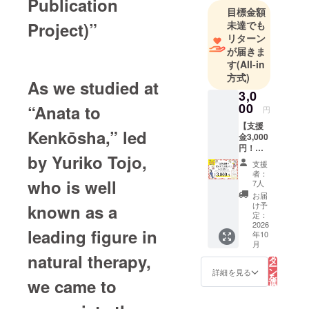
Publication
身共に健康
目標金額
で心豊かに
Project)”
未達でも
暮らしてい
リターン
くために大
が届きま
す
(All-in
切なこと
方式)
を、様々な
As we studied at
3,0
媒体を通し
00
“Anata to
てともに考
円
え、社会に
【支援
Kenkōsha,” led
金3,000
貢献するこ
円！す
とを目指し
by Yuriko Tojo,
べてを
支援
活動に
ています。
者：
役立て
who is well
7人
たい！
お届
あなた
け予
known as a
へ】
定：
（この
2026
leading figure in
年10
リター
こ
月
ンは設
の
リ
natural therapy,
定金額
タ
ー
が複数
ン
詳細を見る
を
ござい
we came to
選
択
ます）
す
る
全額を