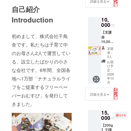
ます。
ます。
ン
不使
詳細を見る
を
選
用。 地
自己紹介
択
す
域の人
る
に愛さ
Introduction
10,
れ、親
000
しまれ
円
ていま
【支援
す。 保
初めまして、株式会社千鳥
金
存方
10,000
法：常
舎です。私たちは子育て中
円！す
温にて
支援
べてを
のお母さん2人で運営してい
保管
者：
活動に
3人
（直射
役立て
る、設立したばかりの小さ
日光及
お届
たい！
け予
び高温
な会社です。6年間、全国各
あなた
定：
多湿を
へ】
2026
避けて
地へ1万部「ナチュラルライ
年10
（この
保存し
こ
月
リター
の
てくだ
フをご提案するフリーペー
リ
ンは設
タ
さい）
ー
定金額
ン
詳細を見る
パーおむすび」を発行して
賞味期
を
が複数
選
限：7日
択
ござい
きました。
す
間 原産
る
ます）
国：日
15,
全額を
本
残り15
プロ
000
円
ジェク
【200g
ト実施
】王隠
のため