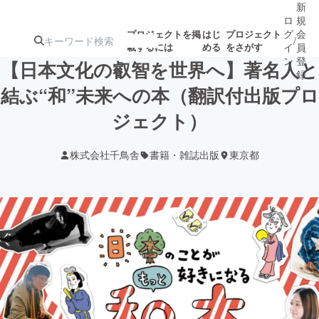
新
ロ
規
グ
会
プロジェクトを掲
はじ
プロジェクト
/
載するには
める
をさがす
イ
員
ン
登
【日本文化の叡智を世界へ】著名人と
録
結ぶ“和”未来への本（翻訳付出版プロ
ジェクト）
人気のプロ
注目のリ
注目の新着プロ
募集終了が近いプ
もうすぐ公開
ジェクト
ターン
ジェクト
ロジェクト
されます
株式会社千鳥舎
書籍・雑誌出版
東京都
アート・写真
音楽
テクノロジー・ガジェット
ゲーム・サ
映像・映画
書籍・雑誌
ビジネス・起業
チャレンジ