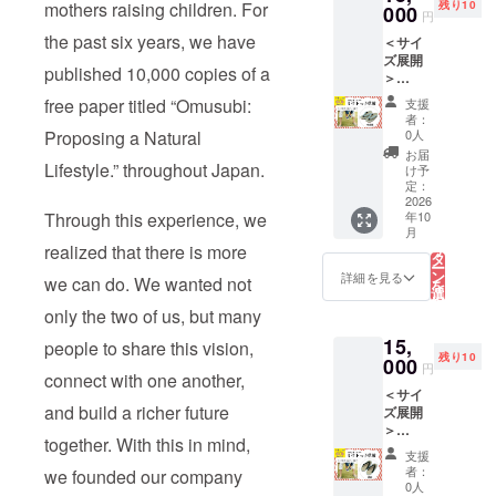
mothers raising children. For
残り10
方へ 基
000
旺盛と
あいに
円
本的に
なり、
かけて
the past six years, we have
＜サイ
は普段
高温下
広がる
ズ展開
の靴と
に長時
梅畑。
published 10,000 copies of a
＞
同じサ
間置く
王隠堂
23cm/2
イズ推
と味噌
さんが
free paper titled “Omusubi:
支援
4cm 株
奨。甲
の表面
とくに
者：
式会社
高、幅
Proposing a Natural
が盛り
0人
力を入
コーベ
広の方
上がっ
れて栽
お届
ヤ【ミ
Lifestyle.” throughout Japan.
は１サ
て、ま
け予
培して
サトっ
イズ上
定：
れに汁
いる梅
子草
2026
でもお
が染み
は、西
Through this experience, we
年10
履】：
履きい
出すこ
吉野の
こ
月
「水浅
ただけ
の
とがあ
在来種
realized that there is more
リ
葱」(水
る場合
タ
りま
である
ー
色) ※サ
も多
ン
す。お
詳細を見る
「林州
we can do. We wanted not
を
イズ選
く、そ
選
届け後
（りん
択
びに悩
うでな
す
はすみ
only the two of us, but many
しゅ
る
んだ方
い方は
やかに
う）」
15,
へ 基本
people to share this vision,
草履と
冷暗所
と呼ば
残り10
的には
000
いう特
へ置い
れる梅
円
connect with one another,
普段の
性上少
てくだ
です。
＜サイ
靴と同
し小さ
さい。
林州
and build a richer future
ズ展開
じサイ
めでも
保管温
は、後
＞
ズ推
快適に
度を問
醍醐天
together. With this in mind,
26cm/2
奨。甲
履いて
わず安
皇が南
支援
8cm 株
高、幅
いただ
心して
者：
we founded our company
朝を開
式会社
広の方
けるか
0人
お召し
くより