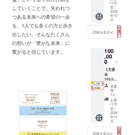
さ、あ
てお
そして
たい！
い！
とうご
ること
け予
るいは
り、足
愛され
あなた
していくことで、失われつ
ざいま
定：
があり
鼻緒の
にやさ
続ける
へ】
2026
すメッ
ますの
位置、
しく履
年10
つある未来への希望の一歩
草履で
（この
セージ
で、開
こ
など試
月
き心地
す。 ま
リター
を送ら
の
封後は
リ
を、1人でも多くの方と歩き
行錯誤
が快適
た、年
ンは設
せてい
タ
お早め
ー
を繰り
で疲れ
齢に関
定金額
ただき
ン
に召し
詳細を見る
出したい、そんなたくさん
を
返し
にく
係なく
が複数
ます。
選
上がり
択
て、足
く、通
足腰の
ござい
す
くださ
の想いが「豊かな未来」に
る
の健康
園や鬼
トレー
ます）
い。 〜
に配慮
ごっ
100
ニング
全額を
繋がると信じています。
山すそ
したぞ
こ、
として
プロ
,00
から谷
うりに
ドッジ
履いて
ジェク
0
あいに
円
仕立て
ボール
いる方
ト実施
かけて
られて
なども
も。是
のため
【支援
広がる
いま
でき、
非この
に使わ
金
梅畑。
す。 ま
園の指
機会び
せてい
100,000
王隠堂
た天然
定靴と
お試し
ただき
円！す
さんが
支援
のい草
しても
くださ
ます。
べてを
とくに
者：
で出来
採用さ
い！
ありが
活動に
力を入
1人
てお
れてお
とうご
役立て
れて栽
お届
り、足
り、知
ざいま
たい！
培して
け予
にやさ
る人ぞ
すメッ
あなた
定：
いる梅
しく履
知る、
セージ
へ】
2026
は、西
き心地
そして
年10
を送ら
（この
吉野の
こ
が快適
月
愛され
せてい
リター
の
在来種
リ
で疲れ
続ける
ただき
ンは設
タ
である
ー
にく
草履で
ます。
定金額
ン
「林州
詳細を見る