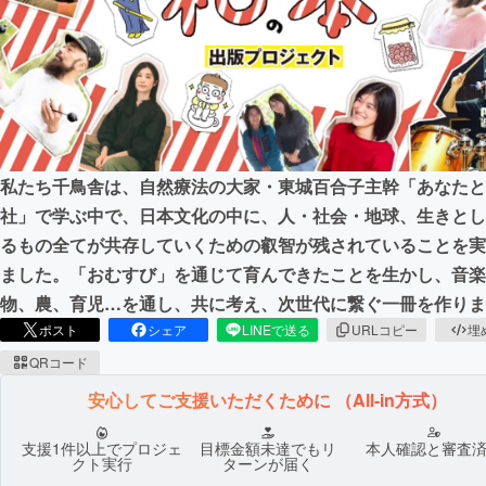
まちづくり・地域活性化
CAMPFIRE for Social Good
CAMPFIRE Creation
CAMPFIREふるさと納税
machi-ya
コミュニティ
私たち千鳥舎は、自然療法の大家・東城百合子主幹「あなたと
社」で学ぶ中で、日本文化の中に、人・社会・地球、生きとし
るもの全てが共存していくための叡智が残されていることを実
ました。「おむすび」を通じて育んできたことを生かし、音楽
物、農、育児…を通し、共に考え、次世代に繋ぐ一冊を作りま
ポスト
シェア
LINEで送る
URLコピー
埋
QRコード
安心してご支援いただくために
（All-in方式）
支援1件以上でプロジェ
目標金額未達でもリ
本人確認と審査
クト実行
ターンが届く