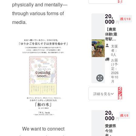
「ぱち
ただけ
選
る三郷
業と
定原材
physically and mentally—
通でき
択
ぱち」
る場合
す
町（さ
し、現
料
ないた
る
（花火
も多
んごう
在も
through various forms of
等）：
め、
20,
の柄) ※
く、そ
ちょ
「ミサ
大豆 ※
「南高
残り10
サイズ
000
うでな
media.
う）〜
トっ
円
年一回
梅（な
選びに
い方は
草履の
子」の
の限定
んこう
【農業
悩んだ
草履と
産地と
製造を
仕込み
う
体験(最
方へ 基
いう特
しても
継承し
品！こ
め）」
寄駅か
本的に
性上少
有名な
ている
の機会
などへ
らの送
は普段
し小さ
場所で
技術力
支援
をお見
の植え
迎・お
の靴と
めでも
作られ
者：
の高い
逃しな
替えが
土産付
同じサ
快適に
0人
ていま
職人の
く！
進み、
き)】 東
イズ推
履いて
す。 江
お届
多い町
生産量
武東上
奨。甲
いただ
け予
戸時
です。
が減少
線森林
高、幅
定：
けるか
代、本
そんな
の一途
公園駅
2026
広の方
と思い
業とし
草履の
をた
年10
までの
は１サ
ます。
てわら
名産地
こ
どって
月
送迎付
イズ上
の
ミサ
草履製
の”地元
リ
いま
き。 旬
でもお
タ
トっ子
造を家
の職人
ー
す。 林
なお野
履きい
ン
草履
詳細を見る
業と
さんた
を
州は時
菜を収
ただけ
選
は、奈
し、現
ち「ミ
択
代とと
穫して
る場合
す
良県の
在も
サト履
る
もに観
いただ
も多
西部に
「ミサ
物協同
賞用、
20,
き、お
く、そ
位置す
トっ
組合」
食用と
残り5
持ち帰
000
うでな
る三郷
子」の
円
の職人
その役
りいた
い方は
町（さ
製造を
さんに
割を変
愛媛県
だけま
草履と
んごう
We want to connect
継承し
よって
えてき
今治
す。
いう特
ちょ
ている
一足一
ました
産・非