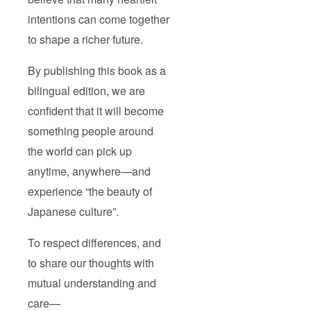
いる
方・自
intentions can come together
然な生
to shape a richer future.
活が好
きな
方・お
By publishing this book as a
むすび
を応援
bilingual edition, we are
したい
と思っ
confident that it will become
てくだ
さって
something people around
いる
方・お
the world can pick up
むすび
anytime, anywhere—and
に共感
いただ
experience “the beauty of
ける方
などな
Japanese culture”.
ど、大
歓迎で
す 詳細
To respect differences, and
はお気
軽にお
to share our thoughts with
問い合
mutual understanding and
わせく
ださ
care—
い。