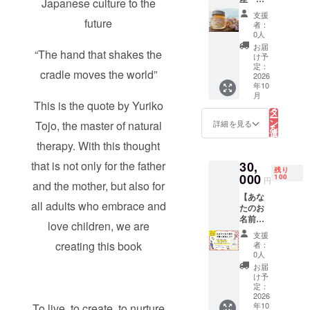
春・
Japanese culture to the
性上少
う）〜
技術力
足丁寧
が、常
加熱 野
夏・秋
し小さ
草履の
の高い
支援
に作ら
にこの
口養蜂
future
頃に開
めでも
産地と
者：
職人の
れてい
地域の
園の
催予
快適に
0人
しても
多い町
ます。
暮らし
ピュア
定。ス
履いて
有名な
お届
です。
ゾウリ
“The hand that shakes the
ととも
ハニー
ケ
いただ
け予
場所で
そんな
の台の
にあり
名称：
ジュー
定：
けるか
作られ
草履の
適正な
cradle moves the world”
まし
はちみ
2026
ルは要
と思い
ていま
名産地
固さ
た。そ
年10
つ 原材
相談。
ます。
す。 江
の”地元
や、鼻
こ
月
してこ
料：百
春・秋=
の
ミサ
戸時
This is the quote by Yuriko
の職人
緒の前
リ
の林州
花蜜
土作り
タ
トっ子
代、本
さんた
緒の高
ー
は、梅
（愛媛
でトラ
ン
草履
詳細を見る
Tojo, the master of natural
業とし
ち「ミ
さや太
を
干にす
県産）
クター
選
は、奈
てわら
サト履
さ、強
択
ると南
内容
therapy. With this thought
乗って
す
良県の
草履製
物協同
さ、伸
る
高梅に
量：
(補助付
西部に
造を家
組合」
びのな
勝ると
that is not only for the father
30,
300g
き)種ま
位置す
業と
の職人
残り
さ、横
も劣ら
1個 保
000
き定植
100
る三郷
し、現
円
さんに
緒の長
and the mother, but also for
ない果
存方
と収穫
町（さ
在も
よって
さや太
肉の柔
【あな
法：直
体験。
んごう
「ミサ
一足一
all adults who embrace and
さ、強
らかな
たのお
射日光
夏＝圃
ちょ
トっ
足丁寧
さ、伸
梅干に
名前を
を避け
場整備
う）〜
love children, we are
子」の
に作ら
びのな
なりま
支援者
常温で
で草刈
草履の
製造を
支援
れてい
さ、あ
す。
として
保存 賞
り刈り
creating this book
産地と
者：
継承し
ます。
るいは
（要は
書籍に
味期
払い機
0人
しても
ている
ゾウリ
鼻緒の
美味し
掲載し
限：
(大人の
有名な
お届
技術力
の台の
位置、
い！）
ます】
2027.12
み)やト
け予
場所で
の高い
適正な
など試
さらに
未来に
.31 ※一
定：
ラク
作られ
職人の
固さ
行錯誤
近年で
残る1冊
2026
歳未満
ターで
ていま
多い町
や、鼻
を繰り
年10
To live, to create, to nurture
は交配
に、共
未満の