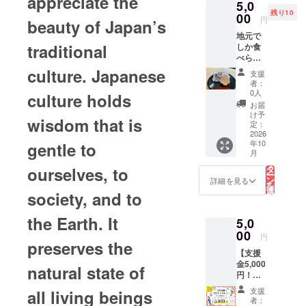
appreciate the
5,0
プロ
残り10
ジェク
00
円
beauty of Japan’s
ト実施
地元で
のため
traditional
しか食
に使わ
べられ
せてい
ない！
ただき
culture. Japanese
支援
手作り
ます。
者：
餡たっ
ありが
0人
culture holds
ぷりの
とうご
お届
【史跡
ざいま
け予
wisdom that is
最中・5
すメッ
定：
個セッ
2026
セージ
年10
gentle to
ト】 伝
を送ら
こ
月
統製法
せてい
の
リ
と厳選
ただき
ourselves, to
タ
ー
素材で
ます。
ン
詳細を見る
を
嵐山の
選
society, and to
択
歴史を
す
る
伝える
the Earth. It
5,0
「史跡
最中」
00
円
preserves the
は、国
【支援
指定史
金5,000
跡の菅
natural state of
円！す
谷館に
べてを
ちなん
支援
all living beings
活動に
だ、埼
者：