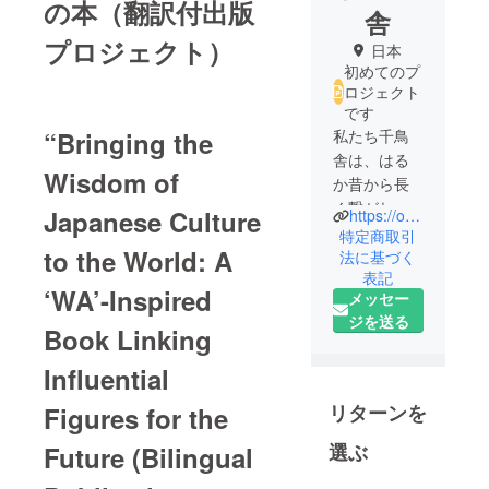
の本（翻訳付出版
舎
プロジェクト）
日本
初めてのプ
ロジェクト
です
“Bringing the
私たち千鳥
舎は、はる
Wisdom of
か昔から長
く繋がれて
Japanese Culture
https://omusubi-paper.com
来た叡智と
特定商取引
to the World: A
自然の摂理
法に基づく
表記
からの学び
‘WA’-Inspired
メッセー
を通して、
ジを送る
人と人とを
Book Linking
繋いでいく
Influential
ことを目的
としていま
リターンを
Figures for the
す。
1人でも多く
選ぶ
Future (Bilingual
の方が、心