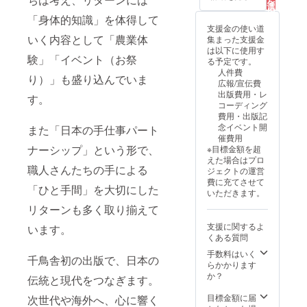
を
見よう
来ま
が複数
選
ない果
択
とす
す。デ
ござい
す
「身体的知識」を体得して
肉の柔
る
る。 わ
ザイ
ます）
支援金の使い道
らかな
たしの
ン、印
全額を
いく内容として「農業体
集まった支援金
梅干に
作品の
刷、配
プロ
は以下に使用す
なりま
験」「イベント（お祭
風景
布の手
ジェク
る予定です。
す。
は、 “循
間やコ
ト実施
人件費
（要は
り）」も盛り込んでいま
環”を体
ストを
のため
広報/宣伝費
美味し
現する
考え
に使わ
出版費用・レ
い！）
す。
静かで
て、チ
せてい
コーディング
さらに
激しい
ラシ代
ただき
費用・出版記
近年で
植物た
わりに
ます。
念イベント開
は交配
また「日本の手仕事パート
ちの動
ご利用
ありが
催費用
樹とし
きで
されて
とうご
ナーシップ」という形で、
※目標金額を超
ても優
す。 生
いると
ざいま
えた場合はプロ
れてい
職人さんたちの手による
命の循
いうご
すメッ
ジェクトの運営
ること
環とと
意見
セージ
費に充てさせて
がわか
「ひと手間」を大切にした
もに季
も！ ②
を送ら
いただきます。
りまし
節もま
人だけ
せてい
た。生
リターンも多く取り揃えて
た、 そ
でなく
ただき
産量の
の順番
地球に
ます。
支援に関するよ
減退と
います。
を間違
優しい
くある質問
いう地
えるこ
生活を
域課題
手数料はいく
とがな
広げて
千鳥舎初の出版で、日本の
に対し
らかかります
い。 植
いくこ
てこの
か？
伝統と現代をつなぎます。
物のか
とに繋
林州が
たちを
がる！
果たせ
目標金額に届
次世代や海外へ、心に響く
借り
③紙で
る役割