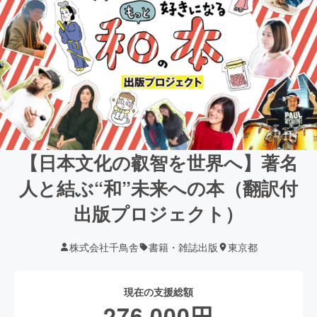
【日本文化の叡智を世界へ】著名
人と結ぶ“和”未来への本（翻訳付
出版プロジェクト）
株式会社千鳥舎
書籍・雑誌出版
東京都
現在の支援総額
276,000
円