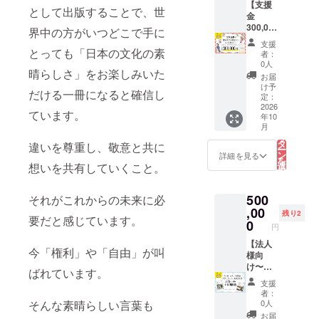
履いて
45mm
【支援
皮が柔
として出版することで、世
いる方
徳島市
金
らか
も。是
生まれ ​
300,000
く、収
界中の方がいつどこで手に
非この
武蔵野
円！す
穫時に
支援
機会び
美術大
べてを
とっても「日本の文化の素
雨が降
者：
お試し
学造形
活動に
るだけ
0人
くださ
晴らしさ」をお楽しみいた
学部日
役立て
ではじ
お届
い！
本画学
たい！
けてし
け予
だける一冊になると確信し
科卒業
あなた
定：
まう
武蔵野
へ】
2026
「林
ています。
年10
美術大
（この
州」は
こ
月
学大学
リター
の
青果流
リ
院造形
ンは設
タ
通でき
違いを尊重し、敬意と共に
ー
研究科
定金額
ン
ないた
詳細を見る
を
日本画
が複数
想いを共有していくこと。
選
め、
択
コース
ござい
す
「南高
る
修了 修
ます）
梅（な
500
それがこれからの未来に必
了制作
全額を
んこう
優秀賞
プロ
,00
う
残り2
要だと感じています。
受賞 徳
ジェク
0
め）」
円
島市在
ト実施
などへ
住 東
のため
【法人
の植え
今「権利」や「自由」が叫
京・徳
に使わ
様向
替えが
島を中
せてい
け〜フ
進み、
ばれています。
心に活
ただき
リー
生産量
支援
動中 〜
ます。
ペー
が減少
者：
季節の
ありが
パーお
そんな素晴らしい言葉も
の一途
0人
流れの
とうご
むすび
をた
お届