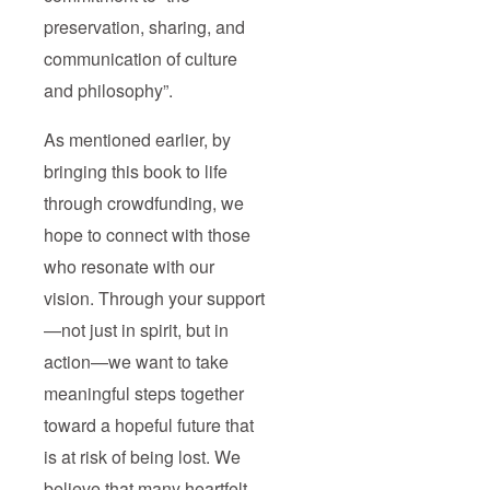
プオー
preservation, sharing, and
ナーさ
ん・本
communication of culture
屋さ
ん・デ
and philosophy”.
ザイ
ナーさ
ん・イ
As mentioned earlier, by
ラスト
レー
bringing this book to life
ターさ
ん・ラ
through crowdfunding, we
イター
hope to connect with those
さん・
作家さ
who resonate with our
ん・治
療家さ
vision. Through your support
ん・セ
ラピス
—not just in spirit, but in
トさ
ん・雑
action—we want to take
貨屋さ
meaningful steps together
ん・飲
食店さ
toward a hopeful future that
ん・
様々な
is at risk of being lost. We
活動を
されて
believe that many heartfelt