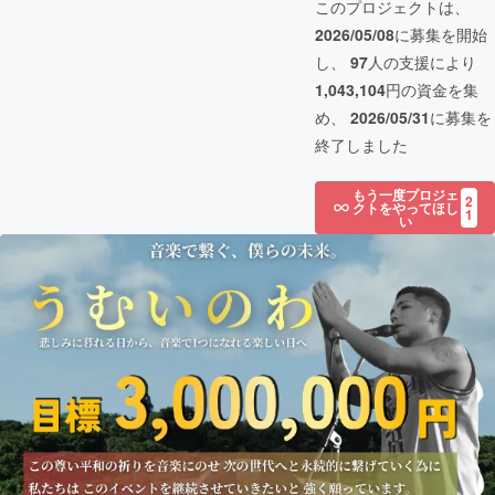
このプロジェクトは、
2026/05/08
に募集を開始
し、
97
人の支援により
1,043,104
円の資金を集
め、
2026/05/31
に募集を
終了しました
もう一度プロジェ
2
クトをやってほし
1
い