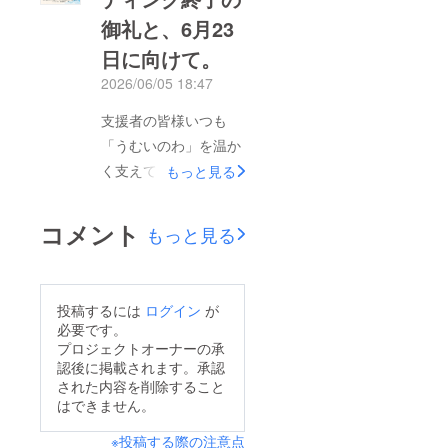
御礼と、6月23
日に向けて。
2026/06/05 18:47
支援者の皆様いつも
「うむいのわ」を温か
く支えてくださりあり
もっと見る
がとうございます。先
日、私たちのクラウド
コメント
もっと見る
ファンディングが無事
に終了いたしました。
期間中、数多くのご支
投稿するには
ログイン
が
援、温かいお言葉をい
必要です。
ただき、実行委員会一
プロジェクトオーナーの承
認後に掲載されます。承認
同、心から感謝申し上
された内容を削除すること
げます。おじい、おば
はできません。
あが繋いでくれた命。
※投稿する際の注意点
その記憶を、僕らの代