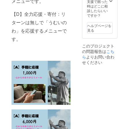
メニューです。
ますの
（8校）
支援で困った
寄贈数
で、
越来
時はどこに相
量の確
メール
中学校
談したらいい
定 2026
【D】全力応援・寄付：リ
アドレ
コザ
ですか？
年7月下
スの入
中学校
旬〜8月
ターンは無しで「うむいの
力をお
山内
ヘルプページを
上旬：
願いし
中学校
わ」を応援するメニューで
見る
沖縄市
ます。
美里
教育委
※私たち
中学校
す。
員会を
は配送
美東
通じ
このプロジェクト
費や制
中学校
て、各
の問題報告は
作費に
こち
安慶田
学校へ
一円も
中学校
ら
よりお問い合わ
寄贈を
使わ
宮里
せください
実施
ず、全
中学校
2026年
額を子
沖縄東
8月末ま
どもた
中学校
で： 全
ちのタ
確認状
ての寄
オルや
況： 沖
贈完了
イベン
縄市に
後、活
ト運営
対し、
動報告
に使い
寄贈の
レポー
たい。
意図、
トにて
だから
寄贈時
支援者
リター
期につ
の皆様
ンはデ
いて確
へ正式
ジタル
認済
に完了
に限定
み。 寄
報告を