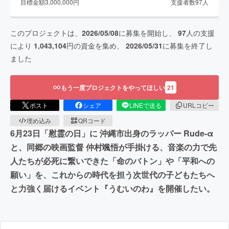
目標金額
3,000,000
円
支援者数
97
人
このプロジェクトは、
2026/05/08
に募集を開始し、
97
人の支援
により
1,043,104
円の資金を集め、
2026/05/31
に募集を終了し
ました
もう一度プロジェクトをやってほしい
21
ポスト
シェア
LINEで送る
URLコピー
埋め込み
QRコード
6月23日「慰霊の日」に 沖縄市出身のラッパー Rude-α
と、同郷の映画監督 仲村颯悟が手掛ける、音楽の力で先
人たちが必死に繋いできた「命のバトン」や「平和への
願い」を、これからの時代を担う次世代の子どもたちへ
と力強く届けるイベント『うむいのわ』を開催したい。