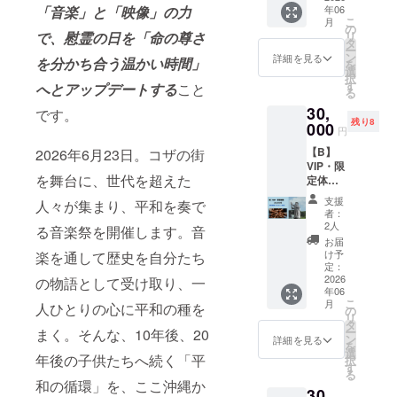
アドレ
越来
「音楽」と「映像」の力
年06
イトへ
は沖縄
スの入
中学校
こ
月
の「平
市内を
の
力をお
コザ
で、慰霊の日を「命の尊さ
リ
和の守
中心と
タ
願いし
中学校
ー
り人」
した小
ン
詳細を見る
を分かち合う温かい時間」
ます。
山内
を
記名：
学校・
選
※私たち
中学校
択
Webサ
中学校
す
へとアップデートする
こと
は配送
美里
る
イト
へ寄付
費や制
中学校
30,
の”プロ
です。
させて
作費に
美東
残り8
ジェク
000
いただ
円
一円も
中学校
トの歴
きま
使わ
安慶田
【B】
2026年6月23日。コザの街
史”に名
す。 1.
ず、全
中学校
VIP・限
前が刻
寄贈先
額を子
宮里
を舞台に、世代を超えた
定体験
まれ、
につい
どもた
中学校
・関係
サイト
て（沖
支援
ちのタ
人々が集まり、平和を奏で
沖縄東
者限定
内で定
縄市・
者：
オルや
中学校
「打ち
期的に
沖縄市
2人
る音楽祭を開催します。音
イベン
確認状
上げ」
名前が
教育委
お届
ト運営
況： 沖
参加権
流れ
員会と
け予
楽を通して歴史を自分たち
に使い
縄市に
・日
る。
定：
調整
たい。
対し、
時：
2026
の物語として受け取り、一
・掲
中） 本
だから
寄贈の
年06
2026年
載期
プロ
リター
こ
意図、
月
人ひとりの心に平和の種を
6月23日
間：
の
ジェク
ンはデ
リ
寄贈時
（火曜
2026年
タ
トの趣
ジタル
ー
まく。そんな、10年後、20
期につ
日）
6月20日
ン
旨にご
詳細を見る
に限定
を
いて確
23:00-
から
選
賛同い
年後の子供たちへ続く「平
させて
択
認済
25:00
2027年
す
ただい
くださ
る
み。 寄
・場
6月19日
た以下
和の循環」を、ここ沖縄か
い。
贈内
30,
所：沖
の1年間
の寄贈