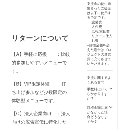
掲載を
序良俗
見 小
全力応
た枚数
支援金の使い道
希望さ
に反す
学校 中
援・寄
のオリ
集まった支援金
れるお
る内容
の町小
付■公式
ジナル
は以下に使用す
名前を
は不可
学校 島
サイト
タオル
る予定です。
ご記入
です。
袋 小
への
2. 寄贈
設備費
くださ
学校 山
「平和
までの
人件費
い ・心
内 小
の守り
スケ
広報/宣伝費
からの
学校 美
人」記
ジュー
リターンについて
リターン仕入
ありが
里 小
名のリ
ルと手
れ費
とう
学校 北
ターン
順 以下
※目標金額を超
メール
美 小
は全て
のス
えた場合はプロ
■うむい
学校 美
同じ内
【A】手軽に応援 ：比較
テップ
ジェクトの運営
のわ実
東 小
容にな
で責任
費に充てさせて
行委員
学校 高
的参加しやすいメニューで
りま
を持っ
いただきます。
会より
原 小
す。
て子ど
ご支援
す。
学校 宮
もたち
への感
里 小
の元へ
支援に関するよ
謝の気
学校 室
お届け
くある質問
【B】VIP限定体験 ：打
持ちを
川 小
しま
込めま
学校 美
手数料はいく
す。
ち上げ参加など少数限定の
して心
原 小
らかかります
2026年
からの
学校 泡
か？
5月末：
体験型メニューです。
ありが
瀬 小
クラウ
とう
学校 比
目標金額に届
ドファ
メール
屋根小
かなかった場
【C】法人企業向け ：法人
ンディ
を送ら
学校 沖
合どうなりま
ング終
せてい
縄市の
向けの広告宣伝に特化した
すか？
了、最
ただき
中学校
終的な