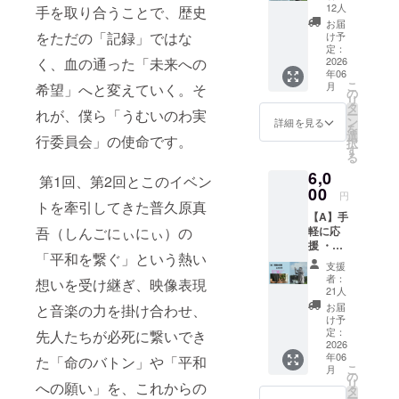
いのわ
×20cm
12人
手を取り合うことで、歴史
を応
※ご支
お届
援」全
援いた
をただの「記録」ではな
け予
額支援
だいた
定：
■公式サ
2026
く、血の通った「未来への
タオル
年06
イトへ
は沖縄
こ
月
希望」へと変えていく。そ
の「平
市を通
の
リ
和の守
して沖
タ
れが、僕ら「うむいのわ実
ー
り人」
縄市内
ン
詳細を見る
を
記名：
を中心
選
行委員会」の使命です。
択
Webサ
とした
す
る
イト
小学
6,0
の”プロ
校・中
第1回、第2回とこのイベン
ジェク
00
学校へ
円
トの歴
トを牽引してきた普久原真
寄付さ
【A】手
史”に名
せてい
軽に応
吾（しんごにぃにぃ）の
前が刻
ただき
援 ・心
まれ、
ます。
「平和を繋ぐ」という熱い
からの
サイト
1. 寄贈
支援
ありが
内で定
先につ
者：
想いを受け継ぎ、映像表現
とう
期的に
いて
21人
メール
名前が
（沖縄
お届
と音楽の力を掛け合わせ、
■うむい
流れ
市・沖
け予
のわ実
る。
定：
縄市教
先人たちが必死に繋いでき
行委員
2026
・掲
育委員
年06
会より
た「命のバトン」や「平和
載期
会と調
こ
月
ご支援
間：
の
整中）
リ
への願い」を、これからの
への感
2026年
タ
本プロ
ー