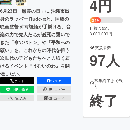
4
円
6月23日「慰霊の日」に 沖縄市出
まちづくり・地域活性化
身のラッパー Rude-αと、同郷の
34%
映画監督 仲村颯悟が手掛ける、音
目標金額は
CAMPFIRE for Social Good
CAMPFIRE Creation
3,000,000円
楽の力で先人たちが必死に繋いで
CAMPFIREふるさと納税
machi-ya
コミュニティ
きた「命のバトン」や「平和への
支援者数
願い」を、これからの時代を担う
97
人
次世代の子どもたちへと力強く届
けるイベント『うむいのわ』を開
催したい。
募集終了まで残
ポスト
シェア
り
LINEで送る
URLコピー
終了
埋め込み
QRコード