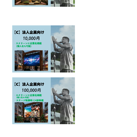
ンディ
ング終
了、最
終的な
寄贈数
量の確
定 2026
年7月下
旬〜8月
上旬：
沖縄市
教育委
員会を
通じ
て、各
学校へ
寄贈を
実施
2026年
8月末ま
で： 全
ての寄
贈完了
後、活
動報告
レポー
トにて
支援者