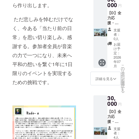
容： 支
縄市コ
000
掲載。
ら作り出します。
先に対
円
援数量
ザ近郊
・掲
し、物
に応じ
【D】全
・支援
載方
品を寄
た枚数
力応
ただ悲しみを悼むだけでな
者様の
法：文
贈する
のオリ
援・寄
交通費
字の
ことを
ジナル
く、今ある「当たり前の日
付 ・子
や滞在
み、
沖縄市
支援
タオル
どもた
費：支
Webサ
と確認
者：
常」を思い切り楽しみ、感
2. 寄贈
ちへタ
援者様
イトの
0人
済み。
までの
オルプ
の交通
下部の
寄贈
お届
謝する。参加者全員が音楽
スケ
レゼン
費や滞
方でス
け予
先： 沖
ジュー
ト（自
在費は
定：
ライド
の力で一つになり、未来へ
縄市の
ルと手
分1枚＋
2026
各自で
方式で
小学校
順 以下
年07
10枚寄
ご負担
平和の想いを繋ぐ1年に1日
流れま
（16
こ
月
のス
付）
くださ
の
す。
校） 越
リ
テップ
限りのイベントを実現する
デザイ
い。 ・
タ
・注
来小学
ー
で責任
ン ：
支援者
ン
意事
詳細を見る
校 安慶
を
ための挑戦です。
を持っ
作成中
様との
選
項：支
田小学
択
て子ど
なので
連絡方
す
援時、
校 コ
る
もたち
確定次
法：詳
必ず備
ザ 小
の元へ
30,
第活動
細は
考欄に
学校 諸
お届け
報告と
000
メール
掲載を
見 小
円
しま
して記
で連絡
希望さ
学校 中
す。
【D】全
載しま
しま
れるお
の町小
2026年
力応
す。
す。 ・
名前を
学校 島
5月末：
援・寄
商品サ
20歳未
ご記入
袋 小
クラウ
付 ・
イズ：
満の参
くださ
学校 山
支援
ドファ
「うむ
110cm
加はで
い ・心
者：
内 小
ンディ
いのわ
×20cm
きませ
4人
からの
学校 美