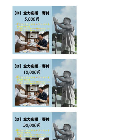
の皆様
へ正式
に完了
報告を
いたし
ます。