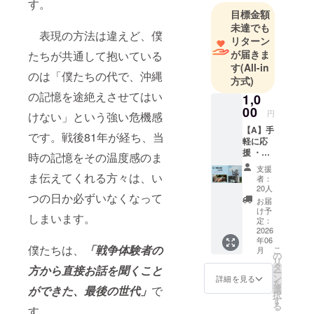
す。
目標金額
未達でも
表現の方法は違えど、僕
リターン
が届きま
たちが共通して抱いている
す
(All-in
のは「僕たちの代で、沖縄
方式)
の記憶を途絶えさせてはい
1,0
00
円
けない」という強い危機感
【A】手
です。戦後81年が経ち、当
軽に応
援 ・心
時の記憶をその温度感のま
からの
支援
ありが
ま伝えてくれる方々は、い
者：
とう
20人
つの日か必ずいなくなって
メール
お届
■うむい
け予
しまいます。
のわ実
定：
行委員
2026
年06
会より
僕たちは、
「戦争体験者の
こ
月
ご支援
の
リ
への感
タ
方から直接お話を聞くこと
ー
謝の気
ン
詳細を見る
を
持ちを
ができた、最後の世代」
で
選
択
込めま
す
る
す。
して心