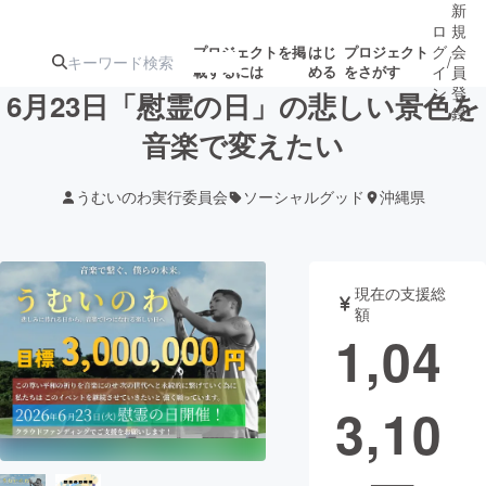
新
ロ
規
グ
会
プロジェクトを掲
はじ
プロジェクト
/
載するには
める
をさがす
イ
員
ン
登
6月23日「慰霊の日」の悲しい景色を
録
音楽で変えたい
人気のプロ
注目のリ
注目の新着プロ
募集終了が近いプ
もうすぐ公開
うむいのわ実行委員会
ソーシャルグッド
沖縄県
ジェクト
ターン
ジェクト
ロジェクト
されます
アート・写真
音楽
現在の支援総
額
1,04
テクノロジー・ガジェット
ゲーム・サ
3,10
映像・映画
書籍・雑誌
ビジネス・起業
チャレンジ