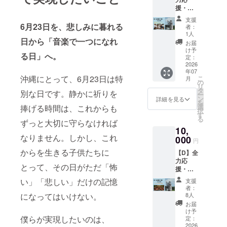
して、
名前を
学校 中
援・寄
商品到
ご記入
の町小
付 ・子
着後の
くださ
学校 島
支援
どもた
6月23日を、悲しみに暮れる
ご支援
い ・心
者：
袋 小
ちへタ
者様都
1人
からの
学校 山
日から「音楽で一つになれ
オルプ
合での
ありが
お届
内 小
レゼン
交換・
け予
とう
学校 美
る日」へ。
ト（自
定：
返品・
メール
里 小
分1枚＋
2026
キャン
■うむい
学校 北
年07
2枚寄
セルは
のわ実
美 小
沖縄にとって、6月23日は特
こ
月
付）
の
受け付
行委員
学校 美
リ
デザイ
タ
けてお
会より
別な日です。静かに祈りを
東 小
ー
ン ：
ン
りませ
詳細を見る
ご支援
学校 高
を
作成中
選
捧げる時間は、これからも
んので
への感
原 小
択
なので
す
ご了承
謝の気
学校 宮
る
確定次
ずっと大切に守らなければ
くださ
持ちを
里 小
10,
第活動
いま
込めま
学校 室
なりません。しかし、これ
報告と
000
せ。
して心
円
川 小
して記
からの
学校 美
からを生きる子供たちに
【D】全
載しま
ありが
原 小
力応
す。
とう
とって、その日がただ「怖
学校 泡
援・寄
商品サ
メール
瀬 小
付 ・
イズ：
い」「悲しい」だけの記憶
を送ら
支援
学校 比
「うむ
110cm
者：
せてい
屋根小
いのわ
×20cm
になってはいけない。
8人
ただき
学校 沖
を応
※ご支
お届
ますの
縄市の
援」全
援いた
け予
で、
中学校
額支援
僕らが実現したいのは、
だいた
定：
メール
（8校）
■公式サ
2026
タオル