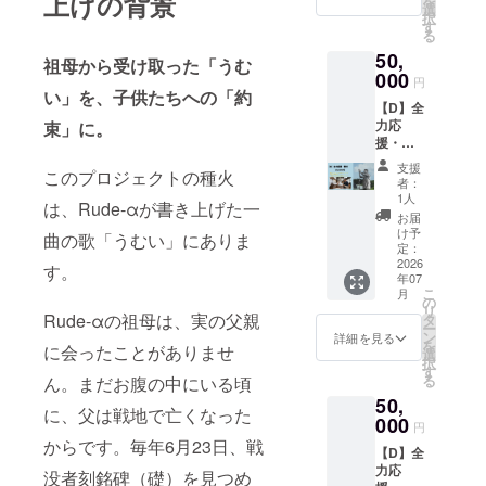
上げの背景
を
参加権
へ正式
から
選
賛同い
※私たち
中学校
択
・日
に完了
2027年
す
ただい
は配送
美東
る
時：
報告を
6月19日
た以下
費や制
中学校
50,
2026年
いたし
の1年間
の寄贈
祖母から受け取った「うむ
作費に
安慶田
7月頃予
000
ます。
掲載。
先に対
円
一円も
中学校
定
い」を、子供たちへの「約
・掲
し、物
使わ
宮里
【D】全
18:00～
載方
品を寄
ず、全
中学校
力応
束」に。
2時間程
法：文
贈する
額を子
沖縄東
援・寄
度 ・場
字の
ことを
どもた
中学校
付 ・子
所：沖
み、
沖縄市
支援
ちのタ
確認状
このプロジェクトの種火
どもた
縄市コ
Webサ
と確認
者：
オルや
況： 沖
ちへタ
ザ近郊
イトの
1人
済み。
イベン
は、Rude-αが書き上げた一
縄市に
オルプ
・支援
下部の
寄贈
お届
ト運営
対し、
レゼン
者様の
方でス
け予
先： 沖
曲の歌「うむい」にありま
に使い
寄贈の
ト（自
交通費
定：
ライド
縄市の
たい。
意図、
分1枚＋
2026
や滞在
方式で
す。
小学校
だから
寄贈時
年07
20枚寄
費：支
流れま
（16
リター
こ
期につ
月
付）
援者様
の
す。
校） 越
ンはデ
リ
いて確
デザイ
Rude-αの祖母は、実の父親
の交通
タ
・注
来小学
ジタル
ー
認済
ン ：
費や滞
ン
意事
詳細を見る
校 安慶
に限定
を
み。 寄
に会ったことがありませ
作成中
在費は
選
項：支
田小学
させて
択
贈内
なので
各自で
す
援時、
校 コ
くださ
る
ん。まだお腹の中にいる頃
容： 支
確定次
ご負担
必ず備
ザ 小
い。
援数量
50,
第活動
くださ
考欄に
学校 諸
に、父は戦地で亡くなった
※【D】
に応じ
報告と
000
い。 ・
掲載を
見 小
円
全力応
た枚数
して記
支援者
希望さ
からです。毎年6月23日、戦
学校 中
援・寄
のオリ
【D】全
載しま
様との
れるお
の町小
付■公式
ジナル
力応
す。
連絡方
没者刻銘碑（礎）を見つめ
名前を
学校 島
サイト
タオル