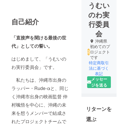
うむい
のわ実
自己紹介
行委員
会
「直接声を聞ける最後の世
沖縄県
代」としての誓い。
初めてのプ
ロジェクト
です
はじめまして、「うむいの
特定商取引
わ実行委員会」です。
法に基づく
表記
メッセー
私たちは、沖縄市出身の
ジを送る
ラッパー・Rude-αと、同じ
く沖縄市出身の映画監督 仲
村颯悟を中心に、沖縄の未
リターンを
来を想うメンバーで結成さ
選ぶ
れたプロジェクトチームで