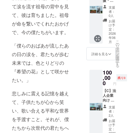
援・寄
商品サ
法：詳
ご記入
袋 小
への
2. 寄贈
付 ・
て涙を流す祖母の背中を見
イズ：
細は
くださ
学校 山
支援
「平和
までの
「うむ
110cm
メール
い ・心
者：
内 小
の守り
スケ
て、彼は育ちました。祖母
いのわ
×20cm
で連絡
0人
からの
学校 美
人」記
ジュー
を応
※ご支
しま
ありが
お届
里 小
が命を繋いでくれたおかげ
名のリ
ルと手
援」全
援いた
す。 ・
け予
とう
学校 北
ターン
順 以下
額支援
だいた
定：
20歳未
メール
美 小
で、今の僕たちがいます。
は全て
のス
■公式サ
2026
タオル
満の参
■うむい
学校 美
同じ内
テップ
年06
イトへ
は沖縄
加はで
のわ実
東 小
こ
容にな
月
で責任
の「平
市内を
の
きませ
「僕らのおばあが流したあ
行委員
学校 高
リ
りま
を持っ
和の守
中心と
タ
ん。
会より
原 小
ー
す。
て子ど
り人」
した小
の日の涙を、君たちが歩む
ン
詳細を見る
ご支援
学校 宮
を
もたち
記名：
学校・
選
への感
里 小
択
の元へ
未来では、色とりどりの
Webサ
中学校
す
謝の気
学校 室
る
お届け
イト
へ寄付
持ちを
川 小
『希望の花』として咲かせ
しま
100
の”プロ
させて
込めま
学校 美
す。
ジェク
,00
いただ
して心
残り3
原 小
たい。」
2026年
トの歴
きま
0
からの
学校 泡
円
5月末：
史”に名
す。 1.
ありが
瀬 小
クラウ
前が刻
【C】法
寄贈先
とう
悲しみに震える記憶を越え
学校 比
ドファ
まれ、
人企業
につい
メール
屋根小
ンディ
サイト
向け ・
て（沖
て、子供たちが心から笑
を送ら
学校 沖
ング終
内で定
スク
縄市・
せてい
縄市の
支援
了、最
期的に
リーン
い、歌い合える平和な世界
沖縄市
ただき
者：
中学校
終的な
名前が
に企業
教育委
2人
ますの
（8校）
を手渡すこと。それが、僕
寄贈数
流れ
名掲載
員会と
で、
お届
越来
量の確
る。
（個人
調整
け予
メール
中学校
たちから次世代の君たちへ
定 2026
・掲
名も可
中） 本
定：
アドレ
コザ
年7月下