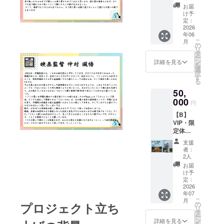
ング終
を応
※ご支
ん。
ありが
お届
里 小
了、最
援」全
援いた
け予
とう
学校 北
終的な
額支援
だいた
定：
メール
美 小
寄贈数
■公式サ
2026
タオル
■うむい
学校 美
年06
量の確
イトへ
は沖縄
のわ実
東 小
こ
月
定 2026
の「平
市内を
の
行委員
学校 高
リ
年7月下
和の守
中心と
タ
会より
原 小
ー
旬〜8月
り人」
した小
ン
詳細を見る
ご支援
学校 宮
を
上旬：
記名：
学校・
選
への感
里 小
択
沖縄市
Webサ
中学校
す
謝の気
学校 室
る
教育委
イト
へ寄付
持ちを
川 小
50,
員会を
の”プロ
させて
込めま
学校 美
通じ
ジェク
000
いただ
して心
円
原 小
て、各
トの歴
きま
からの
学校 泡
【B】
学校へ
史”に名
す。 1.
ありが
瀬 小
VIP・限
寄贈を
前が刻
寄贈先
とう
学校 比
定体験
実施
まれ、
につい
メール
屋根小
・発起
2026年
サイト
て（沖
を送ら
支援
学校 沖
人とコ
8月末ま
内で定
縄市・
者：
せてい
縄市の
ザの夜
で： 全
期的に
沖縄市
2人
ただき
中学校
ハシゴ
ての寄
名前が
教育委
お届
ますの
（8校）
酒（飲
贈完了
流れ
員会と
け予
で、
越来
食代込
後、活
る。
定：
調整
メール
中学校
み） ・
2026
動報告
・掲
中） 本
アドレ
コザ
年07
関係者
レポー
載期
プロ
スの入
中学校
こ
月
限定
トにて
間：
プロジェクト立ち
の
ジェク
力をお
山内
リ
「打ち
支援者
2026年
タ
トの趣
願いし
中学校
ー
上げ」
の皆様
6月20日
ン
旨にご
詳細を見る
ます。
美里