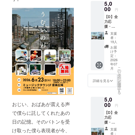
5,0
からの
ありが
00
円
とう
【D】全
メール
力応
を送ら
援・寄
せてい
付 ・子
ただき
支援
どもた
ますの
者：
ちへタ
で、
19人
オルプ
メール
お届
レゼン
アドレ
け予
ト（自
スの入
定：
分1枚＋
2026
力をお
年07
1枚寄
願いし
こ
月
付）
ます。
の
リ
デザイ
タ
ー
ン ：
ン
詳細を見る
を
作成中
選
択
なので
す
る
確定次
5,0
第活動
報告と
おじい、おばあが震える声
00
円
して記
で僕らに託してくれたあの
【D】全
載しま
力応
す。
日の記憶。そのバトンを受
援・寄
商品サ
付 ・
イズ：
支援
け取った僕ら表現者が今、
「うむ
110cm
者：