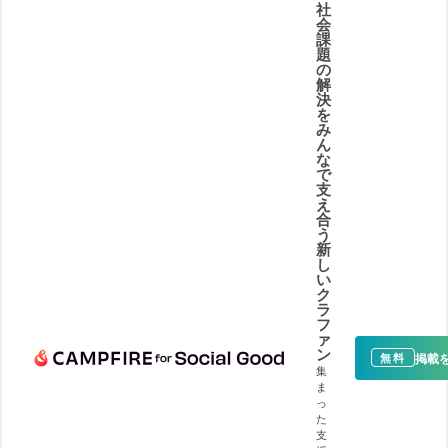
社
会
課
題
の
解
決
を
み
ん
な
で
支
え
合
う
新
し
い
ク
ラ
フ
ァ
ン
掲載
無料
集
ま
っ
た
支