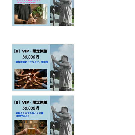
させて
贈内
いたし
くださ
容： 支
ます。
い。
援数量
※【D】
に応じ
全力応
た枚数
援・寄
のオリ
付■公式
ジナル
サイト
タオル
への
2. 寄贈
「平和
までの
の守り
スケ
人」記
ジュー
名のリ
ルと手
ターン
順 以下
は全て
のス
同じ内
テップ
容にな
で責任
りま
を持っ
す。
て子ど
もたち
の元へ
お届け
しま
す。
2026年
5月末：
クラウ
ドファ