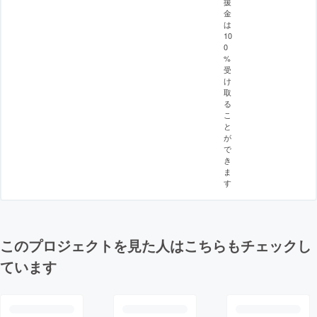
援
金
は
10
0
%
受
け
取
る
こ
と
が
で
き
ま
す
このプロジェクトを見た人はこちらもチェックし
ています