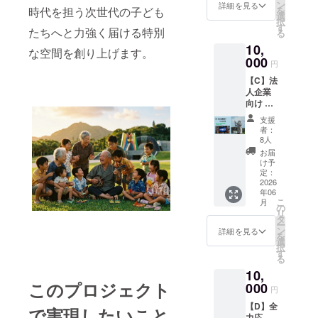
謝の気
6月20日
ン
ジェク
詳細を見る
を
時代を担う次世代の子ども
持ちを
から
選
トの趣
択
込めま
2027年
す
旨にご
たちへと力強く届ける特別
る
して心
6月19日
賛同い
10,
からの
の1年間
ただい
な空間を創り上げます。
ありが
000
掲載。
た以下
円
とう
・掲
の寄贈
【C】法
メール
載方
先に対
人企業
を送ら
法：文
し、物
向け ・
せてい
字の
品を寄
スク
ただき
み、
贈する
支援
リーン
ますの
Webサ
ことを
者：
に企業
で、
イトの
8人
沖縄市
名掲載
メール
下部の
と確認
お届
（個人
アドレ
方でス
け予
済み。
名も可
スの入
定：
ライド
寄贈
能）
2026
力をお
方式で
先： 沖
年06
※備考欄
願いし
流れま
縄市の
こ
月
にて掲
ます。
の
す。
小学校
リ
載名の
・クラ
タ
・注
（16
ー
ご記入
ファン
ン
意事
詳細を見る
校） 越
を
をお願
限定T
選
項：支
来小学
択
いしま
シャツ
す
援時、
校 安慶
る
す。
（通常T
必ず備
田小学
10,
シャツ
考欄に
校 コ
このプロジェクト
000
も選択
掲載を
ザ 小
円
可能）
希望さ
学校 諸
【D】全
■原則と
で実現したいこと
れるお
見 小
力応