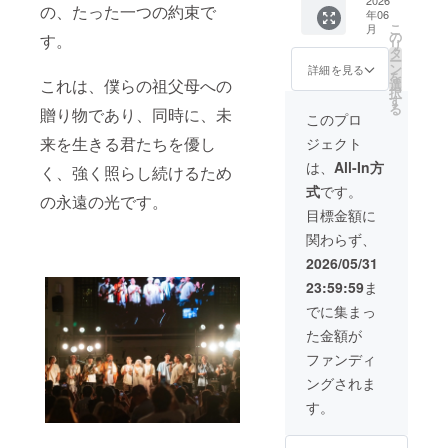
載期
能）
2026
プロ
スの入
の、たった一つの約束で
中学校
旬〜8月
年06
間：
※備考欄
ジェク
力をお
山内
こ
月
上旬：
2026年
にて掲
トの趣
の
す。
願いし
中学校
リ
沖縄市
6月20日
載名の
旨にご
タ
ます。
美里
ー
教育委
から
ご記入
賛同い
ン
詳細を見る
※私たち
中学校
を
員会を
2027年
をお願
これは、僕らの祖父母への
ただい
選
は配送
美東
択
通じ
6月19日
いしま
た以下
す
費や制
中学校
る
て、各
贈り物であり、同時に、未
の1年間
す。 ・
の寄贈
このプロ
作費に
安慶田
学校へ
掲載。
ステー
先に対
一円も
中学校
来を生きる君たちを優し
ジェクト
寄贈を
・掲
ジ転換
し、物
使わ
宮里
実施
載方
時CM放
品を寄
は、
All-In方
ず、全
中学校
く、強く照らし続けるため
2026年
法：文
映権
贈する
額を子
沖縄東
式
です。
8月末ま
字の
映
ことを
の永遠の光です。
どもた
中学校
で： 全
み、
像の受
沖縄市
目標金額に
ちのタ
確認状
ての寄
Webサ
け渡し
と確認
オルや
況： 沖
関わらず、
贈完了
イトの
方法：
済み。
イベン
縄市に
後、活
下部の
後日
寄贈
2026/05/31
ト運営
対し、
動報告
方でス
メール
先： 沖
に使い
寄贈の
23:59:59
ま
レポー
ライド
で連絡
縄市の
たい。
意図、
トにて
方式で
しま
小学校
でに集まっ
だから
寄贈時
支援者
流れま
す。
（16
リター
期につ
た金額が
の皆様
す。
投
校） 越
ンはデ
いて確
へ正式
・注
影可能
来小学
ファンディ
ジタル
認済
に完了
意事
時間：
校 安慶
に限定
み。 寄
ングされま
報告を
項：支
30秒
田小学
させて
贈内
いたし
援時、
注
校 コ
す。
くださ
容： 支
ます。
必ず備
意事
ザ 小
い。
援数量
考欄に
項：公
学校 諸
※【D】
に応じ