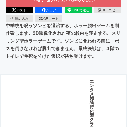
ポスト
シェア
LINEで送る
URLコピー
埋め込み
QRコード
中学校を呪うゾンビを退治する、ホラー脱出ゲームを制
作致します。3D映像化された夜の校内を迷走する、スリ
リング型ホラーゲームです。ゾンビに食われる前に、ボ
スを倒さなければ脱出できません。最終決戦は、４階の
トイレで生死を分けた選択が待ち受けます。
エ
ン
タ
メ
領
域
特
化
型
ク
ラ