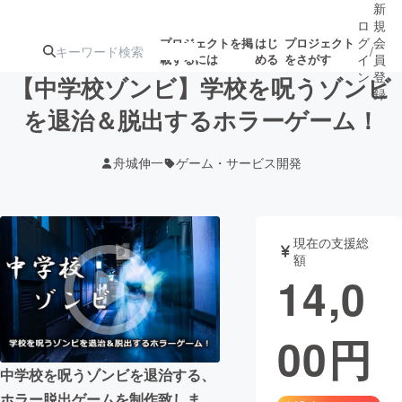
新
ロ
規
グ
会
プロジェクトを掲
はじ
プロジェクト
/
載するには
める
をさがす
イ
員
ン
登
【中学校ゾンビ】学校を呪うゾンビ
録
を退治＆脱出するホラーゲーム！
人気のプロ
注目のリ
注目の新着プロ
募集終了が近いプ
もうすぐ公開
舟城伸一
ゲーム・サービス開発
ジェクト
ターン
ジェクト
ロジェクト
されます
アート・写真
音楽
現在の支援総
額
14,0
テクノロジー・ガジェット
ゲーム・サ
00
円
映像・映画
書籍・雑誌
中学校を呪うゾンビを退治する、
ビジネス・起業
チャレンジ
ホラー脱出ゲームを制作致しま