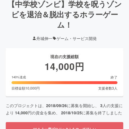
【中学校ゾンビ】学校を呪うゾン
ビを退治＆脱出するホラーゲー
ム！
舟城伸一
ゲーム・サービス開発
現在の支援総額
14,000
円
終了
140
%達成
目標金額
10,000
円
支援者数
3
人
このプロジェクトは、
2018/09/26
に募集を開始し、
3
人の支援に
より
14,000
円の資金を集め、
2018/10/25
に募集を終了しました
もう一度プロジェクトをやってほしい