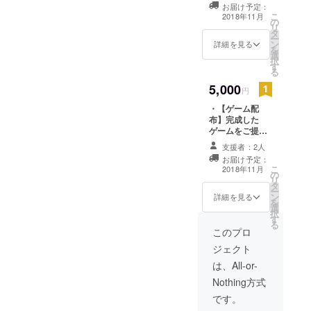
お届け予定：
クリアーまでの
こ
2018年11月
の
攻略法をご提供
リ
タ
致します（見な
ー
ン
くてもクリアー
詳細を見る
を
選
は可能） ・お礼
択
す
のメッセージを
る
差し上げます。
5,000
円
・【ゲーム配
布】完成した
ゲームをご提供
致します。 ・
支援者：2人
【攻略法配布】
お届け予定：
クリアーまでの
こ
2018年11月
の
攻略法をご提供
リ
タ
致します（見な
ー
ン
くてもクリアー
詳細を見る
を
選
は可能） ・【制
択
す
作裏側】制作過
る
程を一通り説明
このプロ
する動画（15
ジェクト
分）をご提供致
します。 ・お礼
は、All-or-
のメッセージを
Nothing方式
差し上げます。
です。