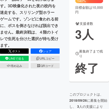
140%
す。3D映像化された夜の校内を
目標金額は10,000
まちづくり・地域活性化
円
迷走する、スリリング型ホラー
ゲームです。ゾンビに食われる前
支援者数
CAMPFIRE for Social Good
CAMPFIRE Creation
に、ボスを倒さなければ脱出でき
3
人
CAMPFIREふるさと納税
machi-ya
コミュニティ
ません。最終決戦は、４階のトイ
レで生死を分けた選択が待ち受け
ます。
募集終了まで残
ポスト
シェア
り
LINEで送る
URLコピー
終了
埋め込み
QRコード
このプロジェクトは、
2018/09/26
に募集を開始
し、
3
人の支援により