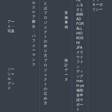
ル
と
キーポ
ふる
ス
は
リシー
さと
ケ
プ
実
納税
ア
ロ
施
AD
アー
舞
ジ
事
FOR
ト・
台
ェ
例
ALL
写真
・
ク
HIO
パ
ト
KOS
フ
の
HI
ォ
作
JFA
ー
り
クラ
マ
方
ウド
ン
プ
統
ファ
ス
ロ
計
ン
ソー
ジ
デ
ディ
シャ
ェ
ー
ング
ル
ク
タ
mac
グッ
ト
hi-ya
ド
の
補助
広
金申
め
請サ
方
ポー
ト