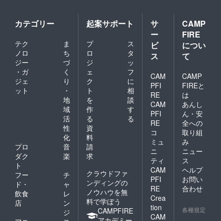
カテゴリー
起案サポート
サ
CAMP
ー
FIRE
テク
ま
プ
ス
ビ
につい
ノロ
ち
ロ
タ
ス
て
ジー
づ
ジ
ッ
・ガ
く
ェ
フ
CAM
CAMP
ジェ
り
ク
に
PFI
FIREと
ット
・
ト
相
RE
は
地
を
談
CAM
あんし
域
作
す
PFI
ん・安
活
る
る
RE
全への
性
資
コ
取り組
化
料
ミュ
み
プロ
音
請
ニ
ニュー
ダク
楽
求
ティ
ス
ト
CAM
ヘルプ
クラウドファ
フー
チ
PFI
お問い
ンディングの
ド・
ャ
RE
合わせ
ノウハウを無
飲食
レ
Crea
料で学ぼう
店
ン
tion
各種規定
CAMPFIRE
ジ
CAM
アカデミー