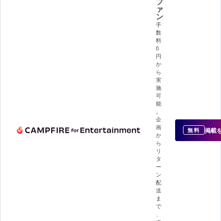
フ
ァ
ン
手
数
料
0
円
か
ら
実
施
可
能
。
企
画
掲載
無料
か
ら
リ
タ
ー
ン
配
送
ま
で
、