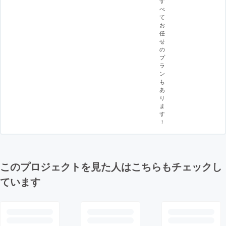
す
べ
て
お
任
せ
の
プ
ラ
ン
も
あ
り
ま
す
！
このプロジェクトを見た人はこちらもチェックし
ています