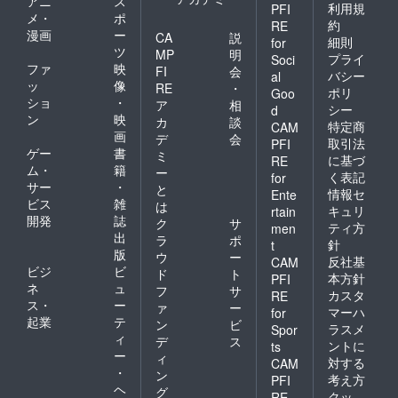
アニ
ス
利用規
PFI
メ・
ポ
約
RE
漫画
ー
CA
説
細則
for
ツ
MP
明
プライ
Soci
ファ
映
FI
会
バシー
al
ッ
像
RE
・
ポリ
Goo
ショ
・
ア
相
シー
d
ン
映
カ
談
特定商
CAM
画
デ
会
取引法
PFI
ゲー
書
ミ
に基づ
RE
ム・
籍
ー
く表記
for
サー
・
と
情報セ
Ente
ビス
雑
は
キュリ
rtain
開発
誌
ク
サ
ティ方
men
出
ラ
ポ
針
t
版
ウ
ー
反社基
CAM
ビジ
ビ
ド
ト
本方針
PFI
ネ
ュ
フ
サ
カスタ
RE
ス・
ー
ァ
ー
マーハ
for
起業
テ
ン
ビ
ラスメ
Spor
ィ
デ
ス
ントに
ts
ー
ィ
対する
CAM
・
ン
考え方
PFI
ヘ
グ
クッ
RE