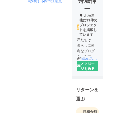
舟城伸
※投稿する際の注意点
一
北海道
他に11件の
プロジェク
トを掲載し
ています
私たちは、
暮らしに便
利なプロダ
クトを提供
https://cyakusin.net/
したいと
メッセー
思っていま
ジを送る
す。まずは
私たち自身
が使ってみ
リターンを
たい！そん
なプロダク
選ぶ
トを目指し
て、製品を
目標金額
提供してい