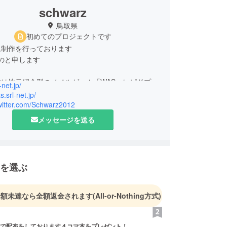
schwarz
鳥取県
初めてのプロジェクトです
ム制作を行っております
表のと申します
は地元紹介型のノベルゲーム「WAS～レピドプテ
-net.jp/
計～」を製作中です
s.srl-net.jp/
twitter.com/Schwarz2012
関する詳細は公式HPを是非ご覧下さい！
メッセージを送る
を選ぶ
金額未達なら全額返金されます
(All-or-Nothing方式)
定で配布をしております４コマ本をプレゼント！