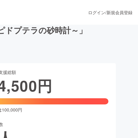
ログイン
/
新規会員登録
レピドプテラの砂時計～」
うすぐ公開されます
支援総額
プロダクト
4,500
円
ファッション
スポーツ
00,000円
数
ア
ソーシャルグッド
人