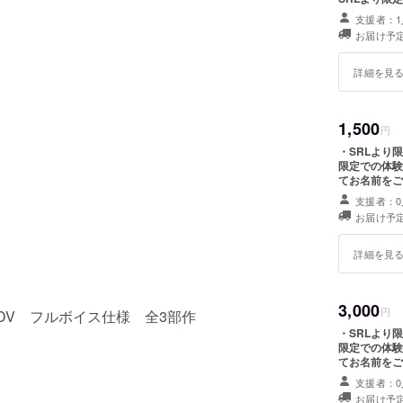
支援者：1
お届け予
詳細を見
1,500
円
・SRLより
限定での体験
てお名前をご
支援者：0
お届け予
詳細を見
3,000
円
DV フルボイス仕様 全3部作
・SRLより
限定での体験
てお名前をご
A1ポスター
支援者：0
お届け予