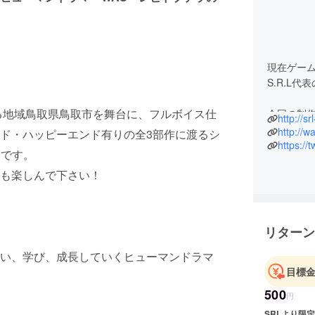
現在ゲー
S.R.L代
る地域鳥取県鳥取市を舞台に、フルボイス仕
今回の制作
http://srl
ラの砂時
http://wa
ド・ハッピーエンド有りの全3部作に渡るシ
https://
Vです。
ゲームに
も楽しんで下さい！
リターン
い、学び、成長していくヒューマンドラマ
目標
500
円
SRLより限