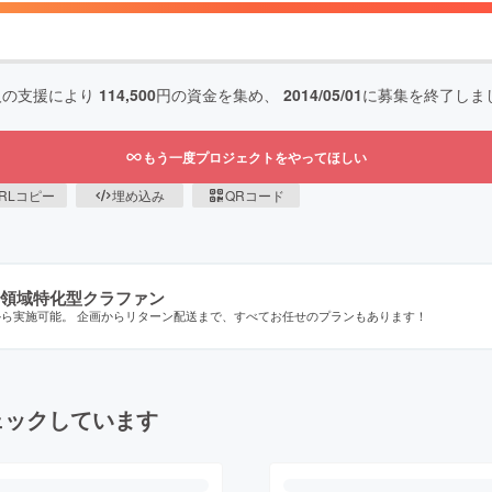
人の支援により
114,500
円の資金を集め、
2014/05/01
に募集を終了しま
もう一度プロジェクトをやってほしい
RLコピー
埋め込み
QRコード
領域特化型クラファン
から実施可能。 企画からリターン配送まで、すべてお任せのプランもあります！
ェックしています