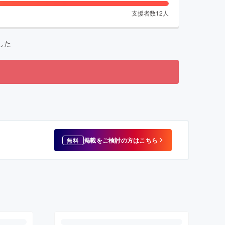
支援者数
12
人
した
掲載をご検討の方はこちら
無料