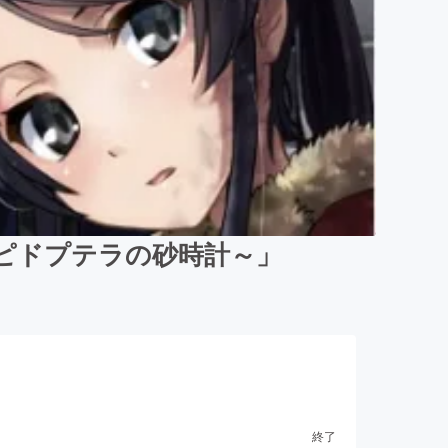
レピドプテラの砂時計～」
終了