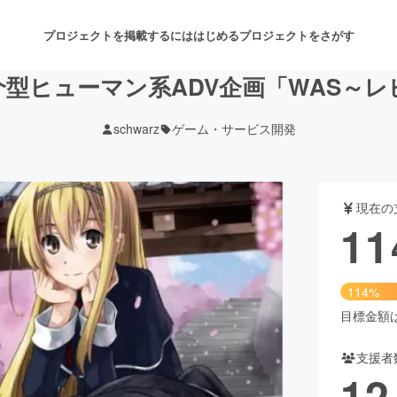
プロジェクトを掲載するには
はじめる
プロジェクトをさがす
型ヒューマン系ADV企画「WAS～
schwarz
ゲーム・サービス開発
注目のリターン
注目の新着プロジェクト
募集終了が近いプロジェクト
も
現在の
音楽
舞台・パフォーマンス
11
ゲーム・サービス開発
フード・飲食店
114%
書籍・雑誌出版
アニメ・漫画
目標金額は1
支援者
チャレンジ
ビューティー・ヘルスケ
12