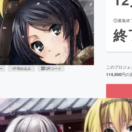
募集終
CAMPFIRE for Social Good
CAMPFIRE Creation
終
CAMPFIREふるさと納税
machi-ya
コミュニティ
このプロジェ
ピー
埋め込み
QRコード
114,500
円の