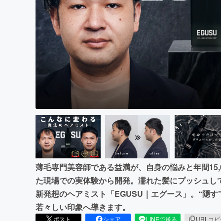
まちづくり・地域活性化
薄毛専門美容師である益満が、自身の悩みと年間15,
た現場での実体験から開発。濡れた髪にプッシュし
新発想のヘアミスト「EGUSU｜エグース」。“隠す
若々しい印象へ導きます。
ポスト
シェア
LINEで送る
URLコ