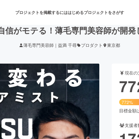
プロジェクトを掲載するには
はじめる
プロジェクトをさがす
！自信がモテる！薄毛専門美容師が開発
薄毛専門美容師｜益満 千尋
プロダクト
東京都
注目のリターン
注目の新着プロジェクト
募集終了が近いプロジェクト
も
現在の
音楽
舞台・パフォーマンス
77
ゲーム・サービス開発
フード・飲食店
772%
書籍・雑誌出版
アニメ・漫画
目標金額は1
支援者
チャレンジ
ビューティー・ヘルスケ
17