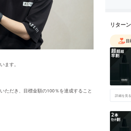
私が大切
いう考え
リターン
リューム
EGUSU
目
まれたヘ
信を持っ
を込めて
います。
髪の悩み
楽しめる
さまに寄
いただき、目標金額の100％を達成すること
詳細を見