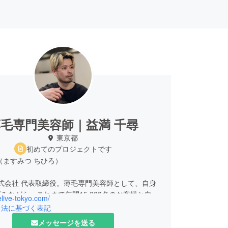
毛専門美容師｜益満 千尋
東京都
初めてのプロジェクトです
（ますみつ ちひろ）
E株式会社 代表取締役。薄毛専門美容師として、自身
みながら、これまで年間15,000名のお客様と向き
relive-tokyo.com/
。2019年フジシンJAPAN CUP Hair Design
引法に基づく表記
st優勝。現在は全国30店舗を展開する薄毛専門美容室
メッセージを送る
VE」を運営しています。