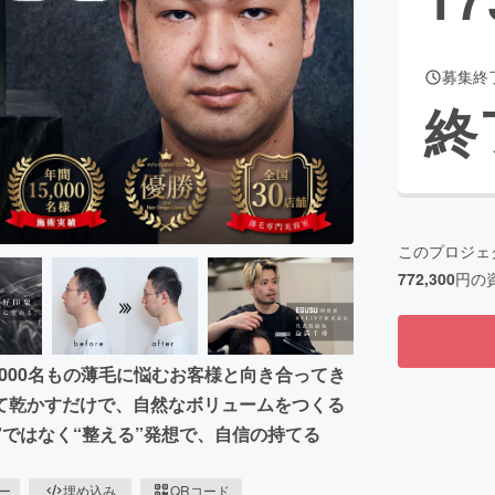
募集終
CAMPFIRE for Social Good
CAMPFIRE Creation
終
CAMPFIREふるさと納税
machi-ya
コミュニティ
このプロジェ
772,300
円の
000名もの薄毛に悩むお客様と向き合ってき
て乾かすだけで、自然なボリュームをつくる
”ではなく“整える”発想で、自信の持てる
ピー
埋め込み
QRコード