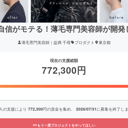
！自信がモテる！薄毛専門美容師が開発
薄毛専門美容師｜益満 千尋
プロダクト
東京都
現在の支援総額
772,300
円
人の支援により
772,300
円の資金を集め、
2026/07/31
に募集を終了し
もう一度プロジェクトをやってほしい