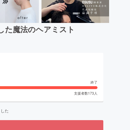
した魔法のヘアミスト
終了
支援者数
173
人
ました