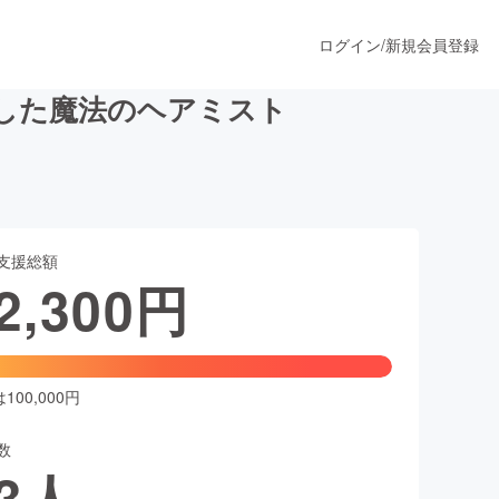
ログイン
/
新規会員登録
した魔法のヘアミスト
うすぐ公開されます
支援総額
プロダクト
2,300
円
ファッション
スポーツ
00,000円
数
ア
ソーシャルグッド
3
人