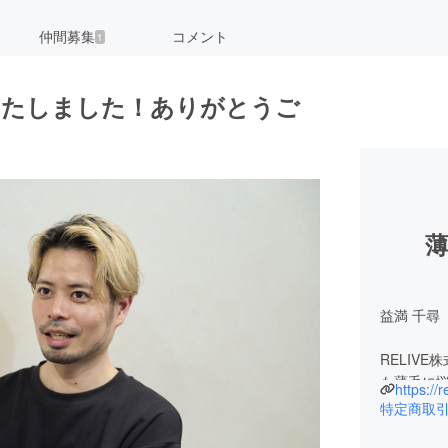
仲間募集
コメント
1
いたしました！ありがとうご
薄
益満 千尋
RELIV
も薄毛に悩
https://
合ってきました
特定商取
Conte
「RELI