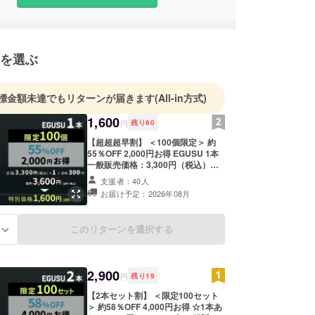
にしているのは、「隠す」のではなく「整える」と
方です。薄毛は髪の量だけではなく、髪の流れやボ
を選ぶ
の作り方によって印象が大きく変わります。
は、自身の悩みと多くのお客様との現場経験から生
標金額未達でもリターンが届きます
(All-in方式)
アミストです。毎朝のスタイリングを簡単にし、自
1,600
て鏡を見られる人を一人でも増やしたい。その想い
円
残り
60
開発しました。
【超超超早割】 ＜100個限定＞ 約
55％OFF 2,000円お得 EGUSU 1本
一般販売価格：3,300円（税込）＋
を抱える方が、もっと前向きに、自分らしく毎日を
送料300円 合計3,600円（送料・税
支援者：40人
ように。これからも現場で培った知見を活かし、皆
込） →特別価格：1,600円（送料・
お届け予定：2026年08月
税込） インボイス対応 適格請求書
り添う商品づくりを続けてまいります。
発行：対応可能
このリターンを選択する
る
2,900
円
残り
19
【2本セット割】 ＜限定100セット
＞ 約58％OFF 4,000円お得 ☆1本あ