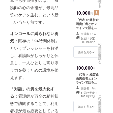
私たちが目指すのは、「看
選
概要欄に掲載希
容になります。
択
す
望のお名前もご
る
護師の心の余裕が、最高品
記入ください。
10,000
・掲載期間：事
円
質のケアを生む」という新
業が存続する限
「代表 or 経営企
り掲載予定だ
しい当たり前です。
画責任者とオン
が、諸事情によ
ラインで話をし
り掲載終了の可
たい。」という
能性あり。 ・掲
オンコールに縛られない勇
支援者：1人
方のためのプラ
載方法：文字の
お届け予定：
ンです！ SNSま
気
：
既存の「24時間体制」
み掲載 このリ
こ
2031年12月
の
たはHPにお名前
ターンは500
リ
というプレッシャーを解消
タ
の掲載をご希望
円/1.500円のリ
ー
ン
の方は、概要欄
詳細を見る
ターンと同じ内
を
し、看護師がしっかりと休
選
にお名前をご記
容になります。
択
す
入ください。 ・
る
息し、一人ひとりに寄り添
日時：2026年
100,000
8~9月頃 ・場
円
う力を養うための環境を整
所：ZOOM等 ・
「代表 or 経営企
支援者様との連
えます。
画責任者とオン
絡方法：詳細は
ラインで話をし
メールで連絡し
たい。」という
「対話」の質を最大化す
ます。
支援者：0人
方のためのプラ
お届け予定：
ンです！ SNSま
る
：
看護師が万全の精神状
こ
2031年12月
の
たはHPにお名前
リ
タ
の掲載をご希望
態で訪問することで、利用
ー
ン
の方は、概要欄
詳細を見る
を
者様が最も必要としている
選
にお名前をご記
択