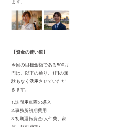
ます。
【資金の使い道】
今回の目標金額である500万
円は、以下の通り、1円の無
駄もなく活用させていただ
きます。
1.訪問用車両の導入
2.事務所初期費用
3.初期運転資金(人件費、家
賃、移動費等)