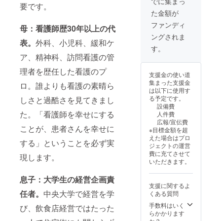
でに集まっ
要です。
た金額が
ファンディ
母：看護師歴30年以上の代
ングされま
表。
外科、小児科、緩和ケ
す。
ア、精神科、訪問看護の管
理者を歴任した看護のプ
支援金の使い道
集まった支援金
ロ。誰よりも看護の素晴ら
は以下に使用す
る予定です。
しさと過酷さを見てきまし
設備費
た。「看護師を幸せにする
人件費
広報/宣伝費
ことが、患者さんを幸せに
※目標金額を超
えた場合はプロ
する」ということを必ず実
ジェクトの運営
費に充てさせて
現します。
いただきます。
息子：大学生の経営企画責
支援に関するよ
任者。
中央大学で経営を学
くある質問
手数料はいく
び、飲食店経営ではたった
らかかります
か？