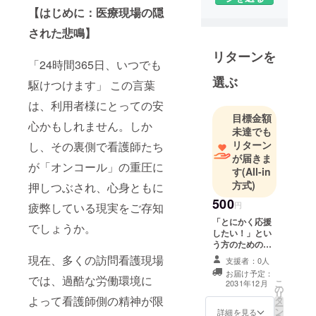
【はじめに：医療現場の隠
された悲鳴】
リターンを
「24時間365日、いつでも
選ぶ
駆けつけます」 この言葉
は、利用者様にとっての安
目標金額
心かもしれません。しか
未達でも
リターン
し、その裏側で看護師たち
が届きま
が「オンコール」の重圧に
す
(All-in
方式)
押しつぶされ、心身ともに
500
円
疲弊している現実をご存知
「とにかく応援
でしょうか。
したい！」とい
う方のためのプ
ランです！ SNS
現在、多くの訪問看護現場
支援者：0人
またはHPにお名
お届け予定：
前を掲載希望か
では、過酷な労働環境に
こ
2031年12月
の
否かをご記入く
リ
よって看護師側の精神が限
タ
ださい。 掲載を
ー
ン
ご希望の方は、
詳細を見る