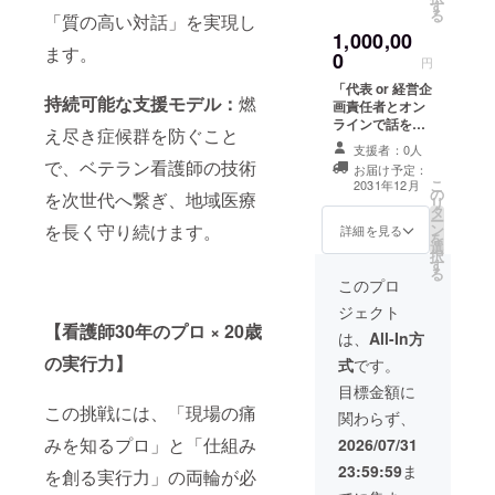
す
入ください。 ・
る
「質の高い対話」を実現し
日時：2026年
1,000,00
8~9月頃 ・場
ます。
0
所：ZOOM等 ・
円
支援者様との連
「代表 or 経営企
絡方法：詳細は
持続可能な支援モデ
ル：
燃
画責任者とオン
メールで連絡し
ラインで話をし
ます。
え尽き症候群を防ぐこと
たい。」という
支援者：0人
方のためのプラ
で、ベテラン看護師の技術
お届け予定：
ンです！ SNSま
こ
2031年12月
の
たはHPにお名前
を次世代へ繋ぎ、地域医療
リ
タ
の掲載をご希望
ー
ン
を長く守り続けます。
の方は、概要欄
詳細を見る
を
選
にお名前をご記
択
す
入ください。 ・
る
日時：2026年
このプロ
8~9月頃 ・場
ジェクト
所：ZOOM等 ・
【看護師30年のプロ × 20歳
支援者様との連
は、
All-In方
絡方法：詳細は
の実行力】
式
です。
メールで連絡し
ます。
目標金額に
この挑戦には、「現場の痛
関わらず、
みを知るプロ」と「仕組み
2026/07/31
23:59:59
ま
を創る実行力」の両輪が必