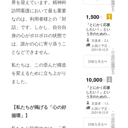
を
界を迎えています。精神科
選
概要欄に掲載希
択
す
望のお名前もご
る
訪問看護において最も重要
記入ください。
1,500
・掲載期間：事
円
なのは、利用者様との「対
業が存続する限
「とにかく応援
り掲載予定だ
話」です。しかし、自分自
したい！」とい
が、諸事情によ
う方のためのプ
身の心がボロボロの状態で
り掲載終了の可
ランです！ SNS
能性あり。 ・掲
支援者：2人
またはHPにお名
は、誰かの心に寄り添うこ
載方法：文字の
お届け予定：
前を掲載希望か
み掲載 このリ
こ
2031年12月
となどできません。
の
否かをご記入く
ターンは1.500
リ
タ
ださい。 掲載を
円/10.000円のリ
ー
ン
ご希望の方は、
詳細を見る
ターンと同じ内
を
私たちは、この歪んだ構造
選
概要欄に掲載希
容になります。
択
す
望のお名前もご
る
を変えるために立ち上がり
記入ください。
10,000
・掲載期間：事
円
ました。
業が存続する限
「とにかく応援
り掲載予定だ
したい！」とい
が、諸事情によ
う方のためのプ
り掲載終了の可
ランです！ SNS
能性あり。 ・掲
支援者：1人
またはHPにお名
【私たちが掲げる「心の好
載方法：文字の
お届け予定：
前を掲載希望か
み掲載 このリ
こ
2031年12月
の
循環」】
否かをご記入く
ターンは500
リ
タ
ださい。 掲載を
円/10.000円のリ
ー
ン
ご希望の方は、
詳細を見る
ターンと同じ内
を