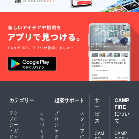
カテゴリー
起案サポート
サ
CAMP
ー
FIRE
テク
ま
プ
ス
ビ
につい
ノロ
ち
ロ
タ
ス
て
ジー
づ
ジ
ッ
・ガ
く
ェ
フ
CAM
CAMP
ジェ
り
ク
に