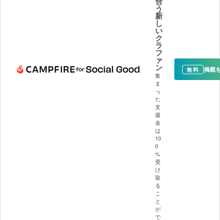
合
う
新
し
い
ク
ラ
フ
ァ
ン
掲載
無料
集
ま
っ
た
支
援
金
は
10
0
%
受
け
取
る
こ
と
が
で