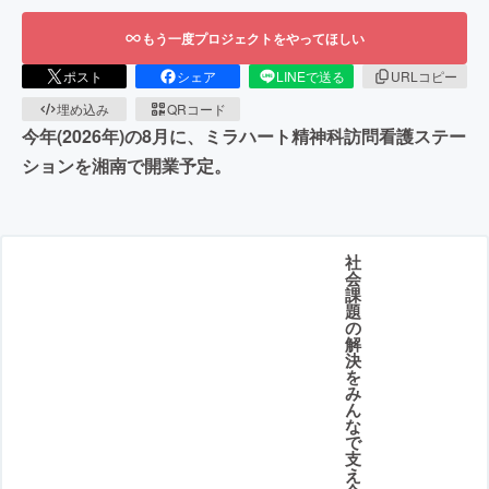
もう一度プロジェクトをやってほしい
ポスト
シェア
LINEで送る
URLコピー
埋め込み
QRコード
今年(2026年)の8月に、ミラハート精神科訪問看護ステー
ションを湘南で開業予定。
社
会
課
題
の
解
決
を
み
ん
な
で
支
え