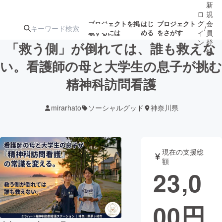
新
ロ
規
グ
会
プロジェクトを掲
はじ
プロジェクト
/
載するには
める
をさがす
イ
員
ン
登
「救う側」が倒れては、誰も救えな
録
い。看護師の母と大学生の息子が挑む
精神科訪問看護
人気のプロ
注目のリ
注目の新着プロ
募集終了が近いプ
もうすぐ公開
ジェクト
ターン
ジェクト
ロジェクト
されます
mirarhato
ソーシャルグッド
神奈川県
アート・写真
音楽
現在の支援総
テクノロジー・ガジェット
ゲーム・サ
額
23,0
映像・映画
書籍・雑誌
00
円
ビジネス・起業
チャレンジ