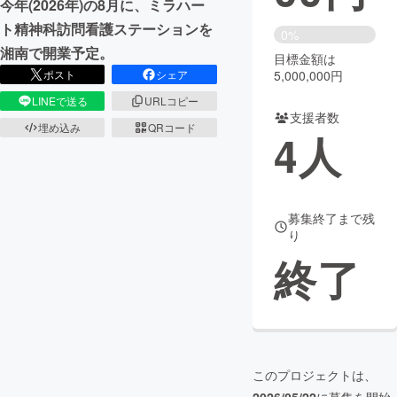
今年(2026年)の8月に、ミラハー
ト精神科訪問看護ステーションを
まちづくり・地域活性化
0%
湘南で開業予定。
目標金額は
5,000,000円
ポスト
シェア
CAMPFIRE for Social Good
CAMPFIRE Creation
LINEで送る
URLコピー
CAMPFIREふるさと納税
machi-ya
コミュニティ
支援者数
埋め込み
QRコード
4
人
募集終了まで残
り
終了
このプロジェクトは、