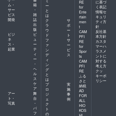
ミ
に基づ
RE
ム・
籍
ー
く表記
for
サー
・
と
情報セ
Ente
ビス
雑
は
キュリ
rtain
開発
誌
ク
サ
ティ方
men
出
ラ
ポ
針
t
版
ウ
ー
反社基
CAM
ビジ
ビ
ド
ト
本方針
PFI
ネ
ュ
フ
サ
カスタ
RE
ス・
ー
ァ
ー
マーハ
for
起業
テ
ン
ビ
ラスメ
Spor
ィ
デ
ス
ントに
ts
ー
ィ
対する
CAM
・
ン
考え方
PFI
ヘ
グ
クッ
RE
ル
と
キーポ
ふる
ス
は
リシー
さと
ケ
プ
実
納税
ア
ロ
施
AD
アー
舞
ジ
事
FOR
ト・
台
ェ
例
ALL
写真
・
ク
HIO
パ
ト
KOS
フ
の
HI