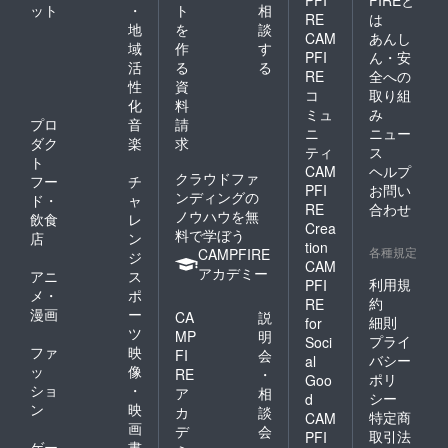
PFI
FIREと
ット
・
ト
相
RE
は
地
を
談
CAM
あんし
域
作
す
PFI
ん・安
活
る
る
RE
全への
性
資
コ
取り組
化
料
ミュ
み
プロ
音
請
ニ
ニュー
ダク
楽
求
ティ
ス
ト
CAM
ヘルプ
クラウドファ
フー
チ
PFI
お問い
ンディングの
ド・
ャ
RE
合わせ
ノウハウを無
飲食
レ
Crea
料で学ぼう
店
ン
tion
各種規定
CAMPFIRE
ジ
CAM
アカデミー
アニ
ス
利用規
PFI
メ・
ポ
約
RE
漫画
ー
CA
説
細則
for
ツ
MP
明
プライ
Soci
ファ
映
FI
会
バシー
al
ッ
像
RE
・
ポリ
Goo
ショ
・
ア
相
シー
d
ン
映
カ
談
特定商
CAM
画
デ
会
取引法
PFI
ゲー
書