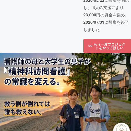
2026/05/22
に募集を開始
し、
4
人の支援により
23,000
円の資金を集め、
2026/07/31
に募集を終了
しました
もう一度プロジェク
トをやってほしい