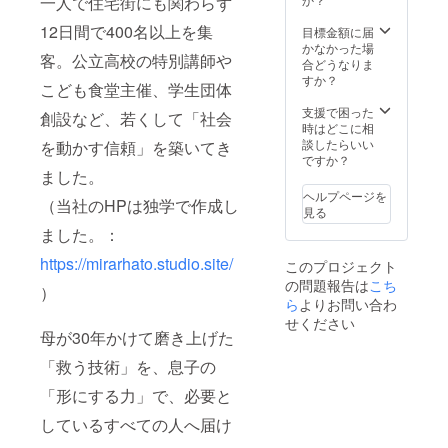
一人で住宅街にも関わらず
12日間で400名以上を集
目標金額に届
かなかった場
客。公立高校の特別講師や
合どうなりま
すか？
こども食堂主催、学生団体
支援で困った
創設など、若くして「社会
時はどこに相
談したらいい
を動かす信頼」を築いてき
ですか？
ました。
ヘルプページを
（当社のHPは独学で作成し
見る
ました。：
https://mirarhato.studio.site/
このプロジェクト
の問題報告は
こち
）
ら
よりお問い合わ
せください
母が30年かけて磨き上げた
「救う技術」を、息子の
「形にする力」で、必要と
しているすべての人へ届け