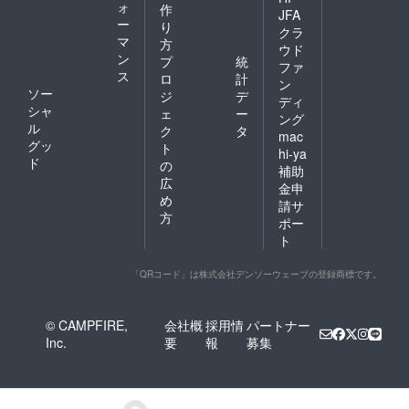
ォ
作
JFA
ー
り
クラ
マ
方
ウド
ン
プ
統
ファ
ス
ロ
計
ン
ソー
ジ
デ
ディ
シャ
ェ
ー
ング
ル
ク
タ
mac
グッ
ト
hi-ya
ド
の
補助
広
金申
め
請サ
方
ポー
ト
「QRコード」は株式会社デンソーウェーブの登録商標です。
© CAMPFIRE,
会社概
採用情
パートナー
Inc.
要
報
募集