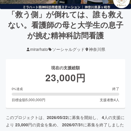
「救う側」が倒れては、誰も救え
ない。看護師の母と大学生の息子
が挑む精神科訪問看護
mirarhato
ソーシャルグッド
神奈川県
現在の支援総額
23,000
円
終了
0
%達成
目標金額
5,000,000
円
支援者数
4
人
このプロジェクトは、
2026/05/22
に募集を開始し、
4
人の支援に
より
23,000
円の資金を集め、
2026/07/31
に募集を終了しました