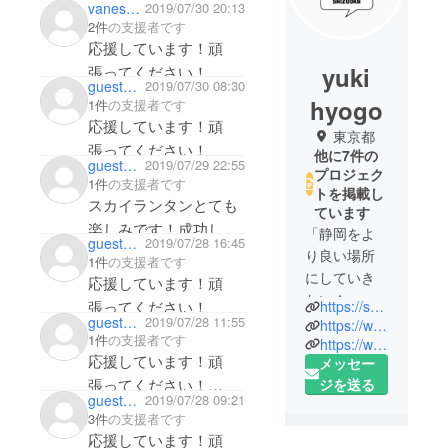
vanessah
2019/07/30 20:13
2件
の支援者です
応援しています！頑
yuki
張ってください！
guest3651fbb035
2019/07/30 08:30
hyogo
1件
の支援者です
応援しています！頑
東京都
張ってください！
他に7件の
guest6bbbcf9608
2019/07/29 22:55
プロジェク
1件
の支援者です
トを掲載し
スカイランタンとても
ています
楽しみです！成功しま
「静岡をよ
guestd0be6b83df
2019/07/28 16:45
すように！
り良い場所
1件
の支援者です
にしていき
応援しています！頑
たい！」そ
張ってください！
https://shimadaskylantern.themedia.jp
の想いを現
guest0b5f88fcbf
2019/07/28 11:55
https://www.instagram.com/shizuoka_skylantern
1件
の支援者です
実にするた
https://www.facebook.com/shizuoka.skylantern/?modal=admin_todo_tour
応援しています！頑
メッセー
め、様々な
ジを送る
張ってください！
ことにチャ
guest9e855b2abe
2019/07/28 09:21
母校でのランタン打ち
レンジして
3件
の支援者です
いきます。
上げ楽しみです。横山
応援しています！頑