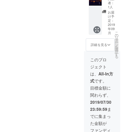
け】
者：
LEDス
1人
カイラ
お届
ンタン
け予
打ち上
定：
げ券 4
2019
年09
基 駐車
こ
月
場1台
の
リ
分 確
タ
ー
保 お礼
ン
詳細を見る
を
メッ
選
択
セージ
す
る
（報告
このプロ
映像）
ジェクト
は、
All-In方
式
です。
目標金額に
関わらず、
2019/07/30
23:59:59
ま
でに集まっ
た金額が
ファンディ