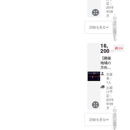
打ち上
定：
げ券 2
2019
年09
基 駐車
こ
月
場1台
の
リ
分 確
タ
ー
保 お礼
ン
詳細を見る
を
メッ
選
択
セージ
す
る
（報告
16,
映像）
残り4
200
円
【開催
地域の
方向け
プラ
支援
ン】
者：
LEDス
1人
カイラ
お届
ンタン
け予
打ち上
定：
げ券 3
2019
年09
基（入
こ
月
場料
の
リ
込） お
タ
ー
礼メッ
ン
詳細を見る
を
セージ
選
択
（報告
す