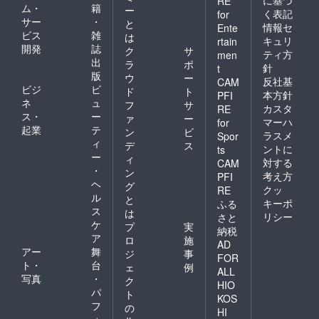
に基づ
RE
ム・
籍
ー
く表記
for
サー
・
と
情報セ
Ente
ビス
雑
は
キュリ
rtain
開発
誌
ク
サ
ティ方
men
出
ラ
ポ
針
t
版
ウ
ー
反社基
CAM
ビジ
ビ
ド
ト
本方針
PFI
ネ
ュ
フ
サ
カスタ
RE
ス・
ー
ァ
ー
マーハ
for
起業
テ
ン
ビ
ラスメ
Spor
ィ
デ
ス
ントに
ts
ー
ィ
対する
CAM
・
ン
考え方
PFI
ヘ
グ
クッ
RE
ル
と
キーポ
ふる
ス
は
リシー
さと
ケ
プ
実
納税
ア
ロ
施
AD
アー
舞
ジ
事
FOR
ト・
台
ェ
例
ALL
写真
・
ク
HIO
パ
ト
KOS
フ
の
HI