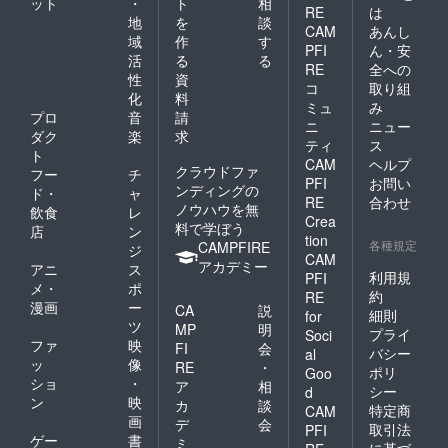
ット
・
ト
相
RE
は
地
を
談
CAM
あんし
域
作
す
PFI
ん・安
活
る
る
RE
全への
性
資
コ
取り組
化
料
ミュ
み
プロ
音
請
ニ
ニュー
ダク
楽
求
ティ
ス
ト
CAM
ヘルプ
クラウドファ
フー
チ
PFI
お問い
ンディングの
ド・
ャ
RE
合わせ
ノウハウを無
飲食
レ
Crea
料で学ぼう
店
ン
tion
各種規定
CAMPFIRE
ジ
CAM
アカデミー
アニ
ス
利用規
PFI
メ・
ポ
約
RE
漫画
ー
CA
説
細則
for
ツ
MP
明
プライ
Soci
ファ
映
FI
会
バシー
al
ッ
像
RE
・
ポリ
Goo
ショ
・
ア
相
シー
d
ン
映
カ
談
特定商
CAM
画
デ
会
取引法
PFI
ゲー
書
ミ