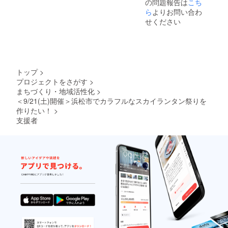
の問題報告は
こち
ら
よりお問い合わ
せください
トップ
>
プロジェクトをさがす
>
まちづくり・地域活性化
>
＜9/21(土)開催＞浜松市でカラフルなスカイランタン祭りを
作りたい！
>
支援者