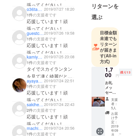
町を盛り上げてくださ
張ってください！
リターンを
o36tanaka
2019/07/27 18:20
り、ありがとうござい
子供達と、楽しみにし
1件
の支援者です
選ぶ
ます。
ています。
応援しています！頑
張ってください！
目標金額
guestc6844b62df
2019/07/26 19:58
未達でも
1件
の支援者です
リターン
応援しています！頑
が届きま
張ってください！
す
(All-in
kamiya225
2019/07/25 23:08
方式)
1件
の支援者です
1,7
タイでスカイランタン
残り13
00
円
を見て凄く綺麗だと思
ayaya7283614
2019/07/24 22:51
お礼
いました。
1件
の支援者です
メッ
隣県でスカイランタン
応援しています！頑
セージ
（報告
を体験できると知り自
張ってください！
支援
映像）
者：
sakiheart33
2019/07/24 22:43
分もイベントに参加し
子供達
5人
2件
の支援者です
のLED
たいと思い応募しまし
お届
応援しています！頑
スカイ
け予
た。
ランタ
定：
張ってください！
ン参加
2019
ステキなイベントにな
machi0709
2019/07/24 20:56
年09
券 子供
1件
の支援者です
る様に頑張って下さ
こ
月
達から