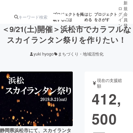
新
ロ
規
グ
会
プロジェクトを掲
はじ
プロジェクト
/
載するには
める
をさがす
イ
員
ン
登
＜9/21(土)開催＞浜松市でカラフルな
録
スカイランタン祭りを作りたい！
人気のプロ
注目のリ
注目の新着プロ
募集終了が近いプ
もうすぐ公開
yuki hyogo
まちづくり・地域活性化
ジェクト
ターン
ジェクト
ロジェクト
されます
アート・写真
音楽
現在の支援総
額
412,
テクノロジー・ガジェット
ゲーム・サ
500
映像・映画
書籍・雑誌
ビジネス・起業
チャレンジ
静岡県浜松市にて、スカイランタ