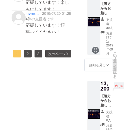
張ってください！
応援しています！楽し
【遠方
からお
みにしてます！
越しの
luvmeg68
2019/07/20 01:25
方向
4件
の支援者です
支援
け】
者：
応援しています！頑
LEDス
30人
張ってください！
カイラ
お届
ンタン
け予
祖父、母の思いも叶い
打ち上
定：
ます。
げ券 1
2019
年09
基 駐車
とても楽しみにしてお
こ
月
1
2
3
次のページ
場1台
の
リ
ります。
分 確
タ
ー
保 お礼
ン
詳細を見る
を
メッ
選
択
セージ
す
る
（報告
13,
映像）
残り4
200
円
【遠方
からお
越しの
方向
支援
け】
者：
LEDス
6人
カイラ
お届
ンタン
け予