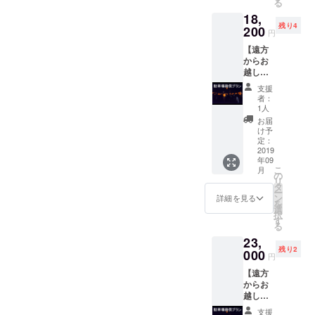
る
映像）
18,
残り4
200
円
【遠方
からお
越しの
方向
支援
け】
者：
LEDス
1人
カイラ
お届
ンタン
け予
打ち上
定：
げ券 3
2019
年09
基 駐車
こ
月
場1台
の
リ
分 確
タ
ー
保 お礼
ン
詳細を見る
を
メッ
選
択
セージ
す
る
（報告
23,
映像）
残り2
000
円
【遠方
からお
越しの
方向
支援