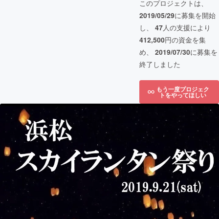
このプロジェクトは、
2019/05/29
に募集を開始
し、
47
人の支援により
412,500
円の資金を集
め、
2019/07/30
に募集を
終了しました
もう一度プロジェク
トをやってほしい