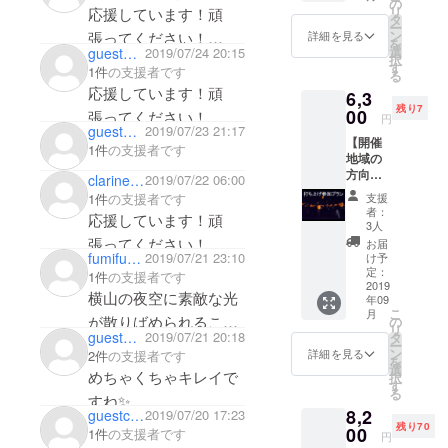
の
リ
応援しています！頑
のお礼
い。
タ
ー
の直筆
ン
張ってください！
詳細を見る
を
手紙
選
guest6bbb158f30
2019/07/24 20:15
択
楽しみにしています♡
す
1件
の支援者です
る
応援しています！頑
6,3
残り7
00
張ってください！
円
gueste08bcbaa26
2019/07/23 21:17
【開催
1件
の支援者です
地域の
方向け
clarinet0625
2019/07/22 06:00
プラ
支援
1件
の支援者です
ン】
者：
応援しています！頑
LEDス
3人
カイラ
張ってください！
お届
ンタン
fumifumi531
2019/07/21 23:10
け予
打ち上
定：
1件
の支援者です
げ券 1
2019
横山の夜空に素敵な光
年09
基（入
こ
月
場料
が散りばめられること
の
リ
込） お
guest29b39ada0c
2019/07/21 20:18
タ
を楽しみにしていま
ー
礼メッ
ン
詳細を見る
2件
の支援者です
を
セージ
す。
選
めちゃくちゃキレイで
択
（報告
す
る
映像）
すね✨
8,2
guestc0c99eae14
2019/07/20 17:23
応援しています！頑
残り70
00
1件
の支援者です
円