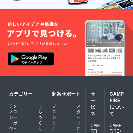
カテゴリー
起案サポート
サ
CAMP
ー
FIRE
テク
ま
プ
ス
ビ
につい
ノロ
ち
ロ
タ
ス
て
ジー
づ
ジ
ッ
・ガ
く
ェ
フ
CAM
CAMP
ジェ
り
ク
に
PFI
FIREと