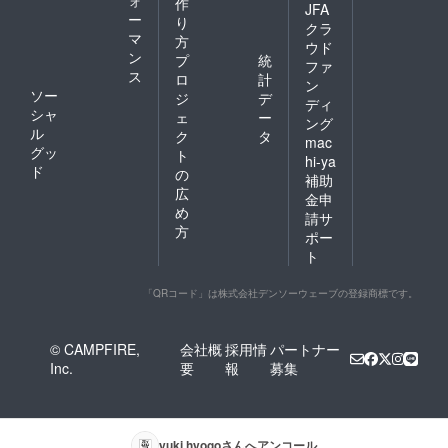
ォ
作
JFA
ー
り
クラ
マ
方
ウド
ン
プ
統
ファ
ス
ロ
計
ン
ソー
ジ
デ
ディ
シャ
ェ
ー
ング
ル
ク
タ
mac
グッ
ト
hi-ya
ド
の
補助
広
金申
め
請サ
方
ポー
ト
「QRコード」は株式会社デンソーウェーブの登録商標です。
© CAMPFIRE,
会社概
採用情
パートナー
Inc.
要
報
募集
yuki hyogo
さんへアンコール