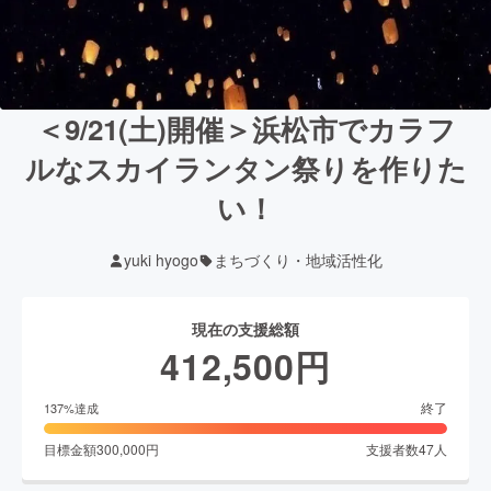
＜9/21(土)開催＞浜松市でカラフ
ルなスカイランタン祭りを作りた
い！
yuki hyogo
まちづくり・地域活性化
現在の支援総額
412,500
円
終了
137
%達成
目標金額
300,000
円
支援者数
47
人