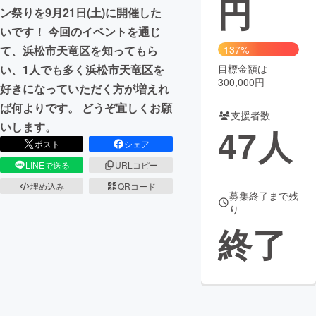
円
ン祭りを9月21日(土)に開催した
まちづくり・地域活性化
いです！ 今回のイベントを通じ
て、浜松市天竜区を知ってもら
137%
い、1人でも多く浜松市天竜区を
目標金額は
CAMPFIRE for Social Good
CAMPFIRE Creation
300,000円
好きになっていただく方が増えれ
CAMPFIREふるさと納税
machi-ya
コミュニティ
ば何よりです。 どうぞ宜しくお願
支援者数
いします。
47
人
ポスト
シェア
LINEで送る
URLコピー
埋め込み
QRコード
募集終了まで残
り
終了