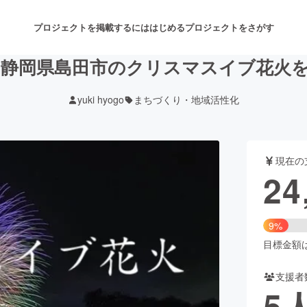
プロジェクトを掲載するには
はじめる
プロジェクトをさがす
)開催＞静岡県島田市のクリスマスイブ花
yuki hyogo
まちづくり・地域活性化
注目のリターン
注目の新着プロジェクト
募集終了が近いプロジェクト
も
現在の
音楽
舞台・パフォーマンス
24
ゲーム・サービス開発
フード・飲食店
9%
書籍・雑誌出版
アニメ・漫画
目標金額は2
支援者
チャレンジ
ビューティー・ヘルスケ
5