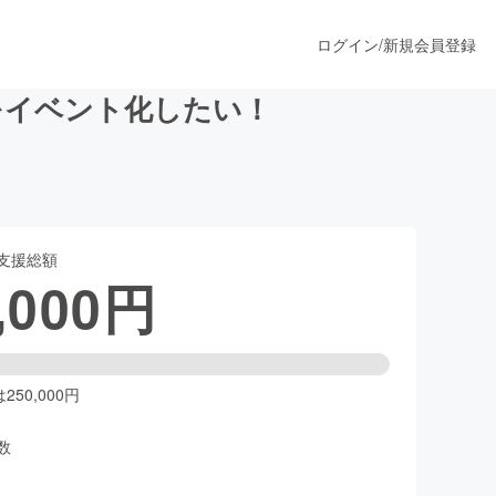
ログイン
/
新規会員登録
火をイベント化したい！
うすぐ公開されます
支援総額
プロダクト
,000
円
ファッション
スポーツ
50,000円
数
ア
ソーシャルグッド
人