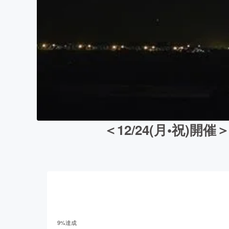
＜12/24(月•祝
9
%達成