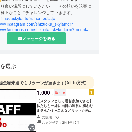
より良い場所にしていきたい！」その想いを現実に
、様々なことにチャレンジしていきます。
shimadaskylantern.themedia.jp
/www.instagram.com/shizuoka_skylantern
https://www.facebook.com/shizuoka.skylantern/?modal=admin_todo_tour
メッセージを送る
を選ぶ
標金額未達でもリターンが届きます
(All-in方式)
1,000
円
残り
18
【スタッフとして運営参加できる】
私たちと一緒に当日の運営に携わり
ませんか？ ■こんなメリットがあり
ます →スタッフ専用の観覧席確保、
支援者：2人
実行委員会と仲良くなれます！ ■こ
お届け予定：2018年12月
んなことをやってもらいます →会場
誘導＆案内、屋台での販売など