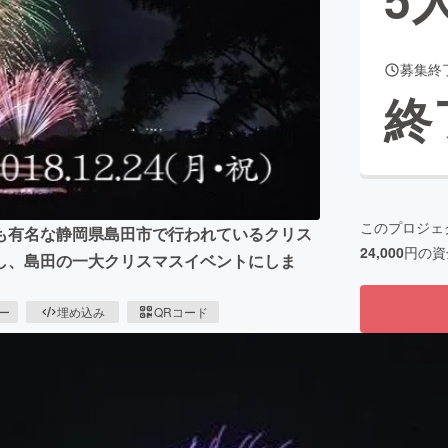
募集終
CAMPFIRE for Social Good
CAMPFIRE Creation
終
CAMPFIREふるさと納税
machi-ya
コミュニティ
このプロジェ
も有名な静岡県島田市で行われているクリス
24,000
円の資
し、島田の一大クリスマスイベントにしま
ピー
埋め込み
QRコード