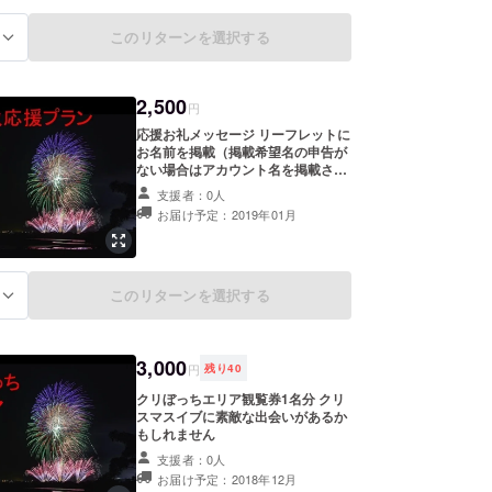
このリターンを選択する
る
2,500
円
応援お礼メッセージ リーフレットに
お名前を掲載（掲載希望名の申告が
ない場合はアカウント名を掲載させ
て頂きます）
支援者：0人
お届け予定：2019年01月
このリターンを選択する
る
3,000
円
残り
40
クリぼっちエリア観覧券1名分 クリ
スマスイブに素敵な出会いがあるか
もしれません
支援者：0人
お届け予定：2018年12月