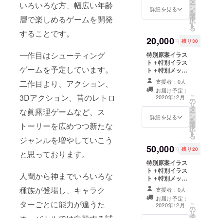
タ
いろいろな方、幅広い年齢
ー
ン
詳細を見る
を
選
層で楽しめるゲームを開発
択
す
る
することです。
20,000
円
残り30
一作目はシューティング
特別原案イラス
ト＋特別イラス
ゲームを予定しています。
ト＋特別メッ
セージ付き製品
支援者：0人
二作目より、アクション、
版先行配布（登
お届け予定：
場キャラクター
3Dアクション、昔のレトロ
こ
2020年12月
の
の中から抽選で1
リ
タ
人から特別テキ
な眞露理ゲームなど、ス
ー
ン
ストメッセージ
詳細を見る
を
選
画像がもらえま
トーリーを広めつつ新たな
択
す
す。）
る
ジャンルを増やしていこう
50,000
円
残り20
と思っております。
特別原案イラス
ト＋特別イラス
人間から神までいろいろな
ト＋特別メッ
セージ付き製品
種族が登場し、キャラク
支援者：0人
版先行配布（登
お届け予定：
場キャラクター
ターごとに能力が違うた
こ
2020年12月
の
の中から抽選で1
リ
タ
人から特別テキ