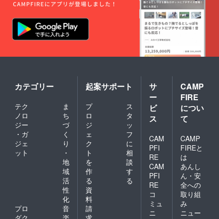
カテゴリー
起案サポート
サ
CAMP
ー
FIRE
テク
ま
プ
ス
ビ
につい
ノロ
ち
ロ
タ
ス
て
ジー
づ
ジ
ッ
・ガ
く
ェ
フ
CAM
CAMP
ジェ
り
ク
に
PFI
FIREと
ット
・
ト
相
RE
は
地
を
談
CAM
あんし
域
作
す
PFI
ん・安
活
る
る
RE
全への
性
資
コ
取り組
化
料
ミュ
み
プロ
音
請
ニ
ニュー
ダク
楽
求