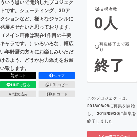
ういう思いで開始したプロジェク
支援者数
トです。シューティング、3Dア
まちづくり・地域活性化
0
人
クションなど、様々なジャンルに
発展させたいと思っております。
CAMPFIRE for Social Good
CAMPFIRE Creation
（メイン画像は現在1作目の主要
CAMPFIREふるさと納税
machi-ya
コミュニティ
キャラです。）いろいろな、幅広
募集終了まで残
り
い年齢層の方々にお楽しみいただ
終了
けるよう、どうかお力添えをお願
い致します。
ポスト
シェア
LINEで送る
URLコピー
埋め込み
QRコード
このプロジェクトは、
2018/08/28
に募集を開始
し、
2018/09/30
に募集を
終了しました
もう一度プロジェク