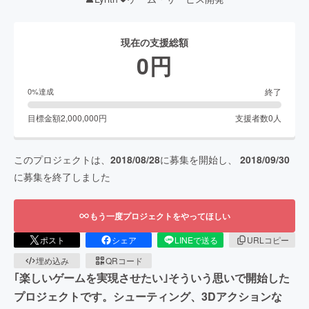
現在の支援総額
0
円
終了
0
%達成
目標金額
2,000,000
円
支援者数
0
人
このプロジェクトは、
2018/08/28
に募集を開始し、
2018/09/30
に募集を終了しました
もう一度プロジェクトをやってほしい
ポスト
シェア
LINEで送る
URLコピー
埋め込み
QRコード
｢楽しいゲームを実現させたい｣そういう思いで開始した
プロジェクトです。シューティング、3Dアクションな