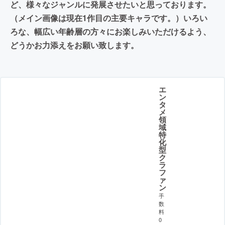
ど、様々なジャンルに発展させたいと思っております。
（メイン画像は現在1作目の主要キャラです。）いろい
ろな、幅広い年齢層の方々にお楽しみいただけるよう、
どうかお力添えをお願い致します。
エ
ン
タ
メ
領
域
特
化
型
ク
ラ
フ
ァ
ン
手
数
料
0