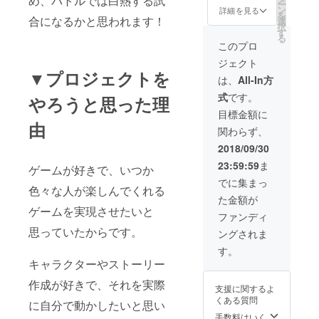
め、バトルでは白熱する試
ー
ン
ストメッセージ
詳細を見る
を
合になるかと思われます！
選
画像がもらえま
択
す
す。） ＋ご希望
る
のキャラクター
このプロ
を制作し、ゲー
ジェクト
ムに登場させま
▼プロジェクトを
す。（登場作は2
は、
All-In方
～4作目にほかの
式
です。
やろうと思った理
方のも合わせラ
ンダムで登場さ
目標金額に
せます。）＋そ
由
関わらず、
のキャラクター
の特別イラスト
2018/09/30
23:59:59
ま
ゲームが好きで、いつか
でに集まっ
色々な人が楽しんでくれる
た金額が
ゲームを実現させたいと
ファンディ
思っていたからです。
ングされま
す。
キャラクターやストーリー
作成が好きで、それを実際
支援に関するよ
くある質問
に自分で動かしたいと思い
手数料はいく