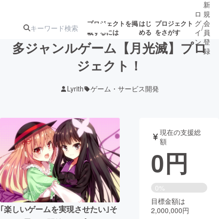
新
ロ
規
グ
会
プロジェクトを掲
はじ
プロジェクト
/
載するには
める
をさがす
イ
員
ン
登
多ジャンルゲーム【月光滅】プロ
録
ジェクト！
人気のプロ
注目のリ
注目の新着プロ
募集終了が近いプ
もうすぐ公開
Lyrith
ゲーム・サービス開発
ジェクト
ターン
ジェクト
ロジェクト
されます
アート・写真
音楽
現在の支援総
額
0
円
テクノロジー・ガジェット
ゲーム・サ
映像・映画
書籍・雑誌
0%
目標金額は
｢楽しいゲームを実現させたい｣そ
2,000,000円
ビジネス・起業
チャレンジ