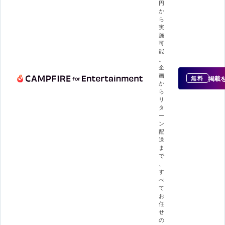
円
か
ら
実
施
可
能
。
企
画
掲載
無料
か
ら
リ
タ
ー
ン
配
送
ま
で
、
す
べ
て
お
任
せ
の