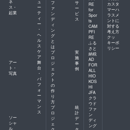
ネ
ュ
フ
サ
カスタ
RE
ス・
ー
ァ
ー
マーハ
for
起業
テ
ン
ビ
ラスメ
Spor
ィ
デ
ス
ントに
ts
ー
ィ
対する
CAM
・
ン
考え方
PFI
ヘ
グ
クッ
RE
ル
と
キーポ
ふる
ス
は
リシー
さと
ケ
プ
実
納税
ア
ロ
施
AD
アー
舞
ジ
事
FOR
ト・
台
ェ
例
ALL
写真
・
ク
HIO
パ
ト
KOS
フ
の
HI
ォ
作
JFA
ー
り
クラ
マ
方
ウド
ン
プ
統
ファ
ス
ロ
計
ン
ソー
ジ
デ
ディ
シャ
ェ
ー
ング
ル
ク
タ