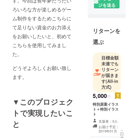
す。今回は長年夢だったい
ジを送る
ろいろな方が楽しめるゲー
ム制作をするためこちらに
て足りない資金のお力添え
リターンを
をお願いしたいと、初めて
選ぶ
こちらを使用してみまし
た。
目標金額
未達でも
どうぞよろしくお願い致し
リターン
が届きま
ます。
す
(All-in
方式)
5,000
円
▼このプロジェク
特別原案イラス
ト＋特別イラス
トで実現したいこ
ト
支援者：0人
と
お届け予定：
こ
2019年01月
の
リ