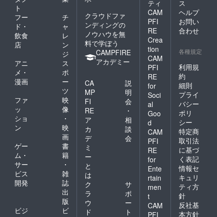
ティ
ス
ト
CAM
ヘルプ
クラウドファ
フー
チ
PFI
お問い
ンディングの
ド・
ャ
RE
合わせ
ノウハウを無
飲食
レ
Crea
料で学ぼう
店
ン
tion
各種規定
CAMPFIRE
ジ
CAM
アカデミー
アニ
ス
利用規
PFI
メ・
ポ
約
RE
漫画
ー
CA
説
細則
for
ツ
MP
明
プライ
Soci
ファ
映
FI
会
バシー
al
ッ
像
RE
・
ポリ
Goo
ショ
・
ア
相
シー
d
ン
映
カ
談
特定商
CAM
画
デ
会
取引法
PFI
ゲー
書
ミ
に基づ
RE
ム・
籍
ー
く表記
for
サー
・
と
情報セ
Ente
ビス
雑
は
キュリ
rtain
開発
誌
ク
サ
ティ方
men
出
ラ
ポ
針
t
版
ウ
ー
反社基
CAM
ビジ
ビ
ド
ト
本方針
PFI