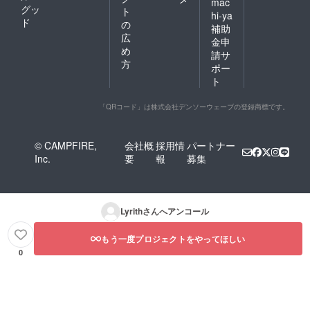
mac
グッ
ト
hi-ya
ド
の
補助
広
金申
め
請サ
方
ポー
ト
「QRコード」は株式会社デンソーウェーブの登録商標です。
© CAMPFIRE,
会社概
採用情
パートナー
Inc.
要
報
募集
Lyrith
さんへアンコール
もう一度プロジェクトをやってほしい
0