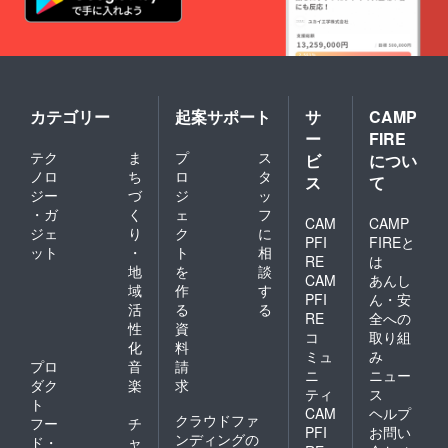
カテゴリー
起案サポート
サ
CAMP
ー
FIRE
テク
ま
プ
ス
ビ
につい
ノロ
ち
ロ
タ
ス
て
ジー
づ
ジ
ッ
・ガ
く
ェ
フ
CAM
CAMP
ジェ
り
ク
に
PFI
FIREと
ット
・
ト
相
RE
は
地
を
談
CAM
あんし
域
作
す
PFI
ん・安
活
る
る
RE
全への
性
資
コ
取り組
化
料
ミュ
み
プロ
音
請
ニ
ニュー
ダク
楽
求
ティ
ス
ト
CAM
ヘルプ
クラウドファ
フー
チ
PFI
お問い
ンディングの
ド・
ャ