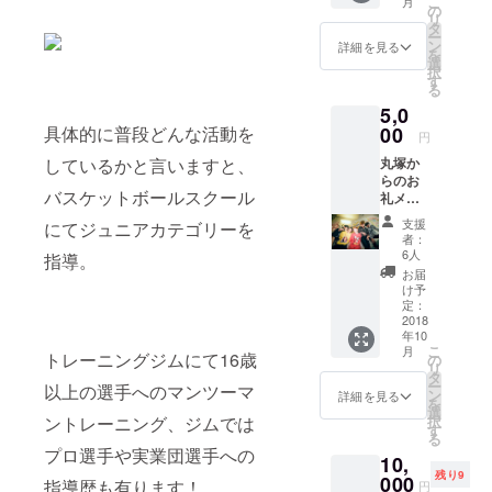
こ
月
の
リ
タ
ー
ン
詳細を見る
を
選
択
す
る
5,0
具体的に普段どんな活動を
00
円
しているかと言いますと、
丸塚か
らのお
バスケットボールスクール
礼メー
ルと
支援
にてジュニアカテゴリーを
lazyliec
者：
razy レ
6人
指導。
イクレ
お届
さんよ
け予
り限定
定：
動画 あ
2018
年10
の
こ
月
YouTub
トレーニングジムにて16歳
の
リ
erレイ
タ
ー
以上の選手へのマンツーマ
クレさ
ン
詳細を見る
を
んから
選
ントレーニング、ジムでは
択
今回の
す
る
クラウ
プロ選手や実業団選手への
10,
ドファ
残り9
ンディ
000
指導歴も有ります！
円