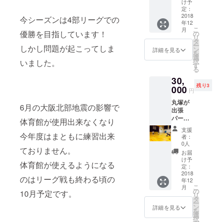
導致し
西圏外
け予
ます。
の方々
定：
こちら
2018
は申し
今シーズンは4部リーグでの
年12
お手数
訳無い
こ
月
ですが
優勝を目指しています！
のです
の
リ
私が指
が関西
タ
ー
しかし問題が起こってしま
導して
まで来
ン
詳細を見る
を
いる大
て頂く
選
択
いました。
阪のジ
事にな
す
る
ムまで
りま
30,
来て頂
す。
残り3
く事に
000
円
なりま
丸塚が
す。
6月の大阪北部地震の影響で
出張
パーソ
体育館が使用出来なくなり
ナルト
支援
レーニ
今年度はまともに練習出来
者：
ング指
0人
ておりません。
導or出
お届
張チー
け予
体育館が使えるようになる
ム指導
定：
致しま
2018
のはリーグ戦も終わる頃の
年12
す。 筋
こ
月
力ト
の
10月予定です。
リ
レーニ
タ
ー
ング、
ン
詳細を見る
を
バス
選
択
ケット