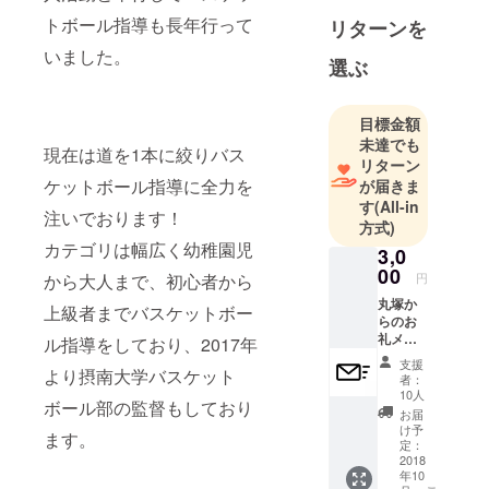
トボール指導も長年行って
リターンを
いました。
選ぶ
目標金額
未達でも
現在は道を1本に絞りバス
リターン
ケットボール指導に全力を
が届きま
す
(All-in
注いでおります！
方式)
カテゴリは幅広く幼稚園児
3,0
00
から大人まで、初心者から
円
丸塚か
上級者までバスケットボー
らのお
礼メー
ル指導をしており、2017年
ル
支援
より摂南大学バスケット
者：
10人
ボール部の監督もしており
お届
け予
ます。
定：
2018
年10