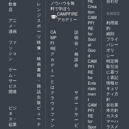
RE
合わせ
ノウハウを無
飲食
レ
Crea
料で学ぼう
店
ン
tion
各種規定
CAMPFIRE
ジ
CAM
アカデミー
アニ
ス
利用規
PFI
メ・
ポ
約
RE
漫画
ー
CA
説
細則
for
ツ
MP
明
プライ
Soci
ファ
映
FI
会
バシー
al
ッ
像
RE
・
ポリ
Goo
ショ
・
ア
相
シー
d
ン
映
カ
談
特定商
CAM
画
デ
会
取引法
PFI
ゲー
書
ミ
に基づ
RE
ム・
籍
ー
く表記
for
サー
・
と
情報セ
Ente
ビス
雑
は
キュリ
rtain
開発
誌
ク
サ
ティ方
men
出
ラ
ポ
針
t
版
ウ
ー
反社基
CAM
ビジ
ビ
ド
ト
本方針
PFI
ネ
ュ
フ
サ
カスタ
RE
ス・
ー
ァ
ー
マーハ
for
起業
テ
ン
ビ
ラスメ
Spor