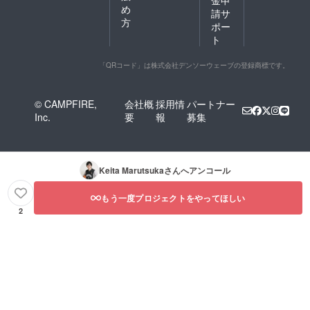
金申
め
請サ
方
ポー
ト
「QRコード」は株式会社デンソーウェーブの登録商標です。
© CAMPFIRE,
会社概
採用情
パートナー
Inc.
要
報
募集
Keita Marutsuka
さんへアンコール
もう一度プロジェクトをやってほしい
2