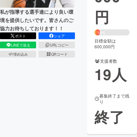
円
私が指導する選手達により良い環
まちづくり・地域活性化
境を提供したいです。皆さんのご
協力お待ちしております！！
CAMPFIRE for Social Good
CAMPFIRE Creation
16%
ポスト
シェア
CAMPFIREふるさと納税
machi-ya
コミュニティ
目標金額は
LINEで送る
URLコピー
600,000円
埋め込み
QRコード
支援者数
19
人
募集終了まで残
り
終了