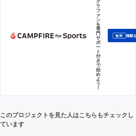
ク
ラ
フ
ァ
ン
を
専
門
掲載
無料
サ
ポ
ー
ト
付
き
で
始
め
よ
う
！
このプロジェクトを見た人はこちらもチェックし
ています