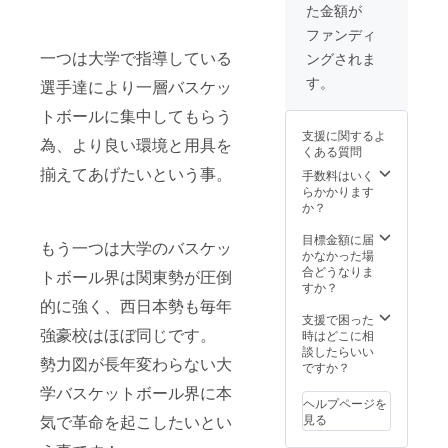
た金額が
ファンディ
一つは大学で指導している
ングされま
す。
選手達により一層バスケッ
トボールに集中してもらう
支援に関するよ
為、より良い環境と用具を
くある質問
揃えてあげたいという事。
手数料はいく
らかかります
か？
目標金額に届
もう一つは大学のバスケッ
かなかった場
合どうなりま
トボール界は関東勢が圧倒
すか？
的に強く、西日本勢も毎年
支援で困った
強豪校はほぼ同じです。
時はどこに相
談したらいい
勢力図が長年変わらない大
ですか？
学バスケットボール界に本
ヘルプページを
気で革命を起こしたいとい
見る