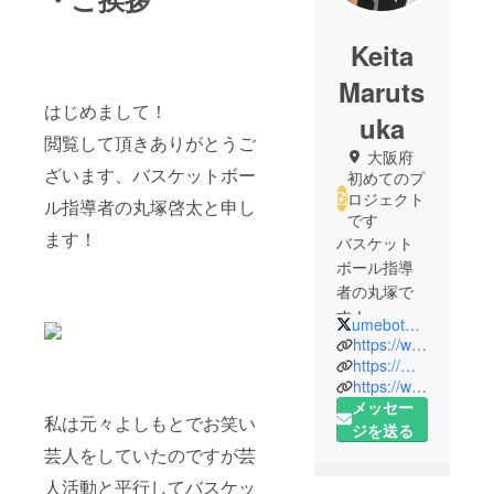
Keita
Maruts
はじめまして！
uka
閲覧して頂きありがとうご
大阪府
ざいます、バスケットボー
初めてのプ
ロジェクト
ル指導者の丸塚啓太と申し
です
ます！
バスケット
ボール指導
者の丸塚で
す！
umebotanmaru
https://www.facebook.com/profile.php?id=100011406662547
よろしくお
https://mobile.twitter.com/umebotanmaru
https://www.instagram.com/marubsk/
願いしま
メッセー
す！
私は元々よしもとでお笑い
ジを送る
芸人をしていたのですが芸
人活動と平行してバスケッ