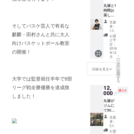
ング限
丸塚と1
定の動
時間お
画をあ
茶しな
りがた
がらバ
い事に
支援
スケ
そしてバスケ芸人で有名な
寄贈し
者：
トー
て頂き
1人
麒麟・田村さんと共に大人
ク。 バ
まし
お届
スケの
た。 動
け予
向けバスケットボール教室
事、練
画は1分
定：
習の
2018
程で
の開催！
年12
事、ト
す。
こ
月
レーニ
の
リ
ングの
タ
ー
事、な
ン
詳細を見る
を
んでも
選
択
聞いて
大学では監督就任半年で5部
す
る
下さ
リーグ戦全勝優勝を達成致
12,
い！ こ
残り3
ちら関
000
円
しました！
西在住
丸塚が
の方で
ジムに
したら
て90分
どちら
パーソ
でもお
支援
ナルト
伺い致
者：
レーニ
しま
2人
ング指
す。 関
お届