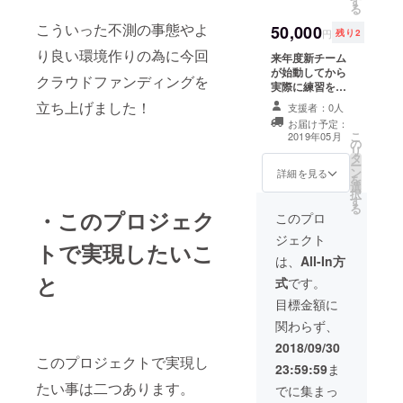
す
る
ボール
こういった不測の事態やよ
スキル
50,000
円
残り2
アップ
り良い環境作りの為に今回
トレー
来年度新チーム
ニン
が始動してから
クラウドファンディングを
グ、な
実際に練習を見
んでも
に来て頂き、1日
立ち上げました！
支援者：0人
お受け
監督としてお招
お届け予定：
致しま
き致します。
こ
2019年05月
す。 こ
の
リ
ちら関
タ
ー
西在住
ン
詳細を見る
を
の方に
選
択
限りま
す
る
・このプロジェク
す。
このプロ
ジェクト
トで実現したいこ
は、
All-In方
と
式
です。
目標金額に
関わらず、
2018/09/30
このプロジェクトで実現し
23:59:59
ま
たい事は二つあります。
でに集まっ