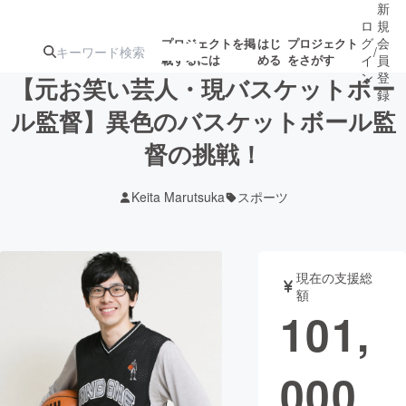
新
ロ
規
グ
会
プロジェクトを掲
はじ
プロジェクト
/
載するには
める
をさがす
イ
員
ン
登
【元お笑い芸人・現バスケットボー
録
ル監督】異色のバスケットボール監
督の挑戦！
人気のプロ
注目のリ
注目の新着プロ
募集終了が近いプ
もうすぐ公開
ジェクト
ターン
ジェクト
ロジェクト
されます
Keita Marutsuka
スポーツ
アート・写真
音楽
現在の支援総
テクノロジー・ガジェット
ゲーム・サ
額
101,
映像・映画
書籍・雑誌
000
ビジネス・起業
チャレンジ