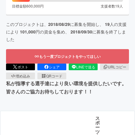
目標金額
600,000
円
支援者数
19
人
このプロジェクトは、
2018/08/29
に募集を開始し、
19
人の支援
により
101,000
円の資金を集め、
2018/09/30
に募集を終了しま
した
もう一度プロジェクトをやってほしい
ポスト
シェア
LINEで送る
URLコピー
埋め込み
QRコード
私が指導する選手達により良い環境を提供したいです。
皆さんのご協力お待ちしております！！
ス
ポ
ー
ツ