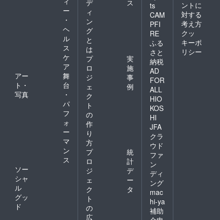
ィ
デ
ス
ントに
ts
ー
ィ
対する
CAM
・
ン
考え方
PFI
ヘ
グ
クッ
RE
ル
と
キーポ
ふる
ス
は
リシー
さと
ケ
プ
実
納税
ア
ロ
施
AD
アー
舞
ジ
事
FOR
ト・
台
ェ
例
ALL
写真
・
ク
HIO
パ
ト
KOS
フ
の
HI
ォ
作
JFA
ー
り
クラ
マ
方
ウド
ン
プ
統
ファ
ス
ロ
計
ン
ソー
ジ
デ
ディ
シャ
ェ
ー
ング
ル
ク
タ
mac
グッ
ト
hi-ya
ド
の
補助
広