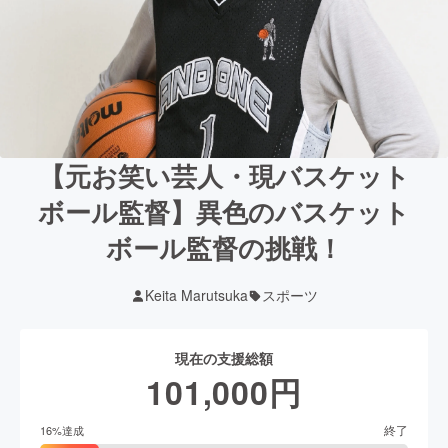
【元お笑い芸人・現バスケット
ボール監督】異色のバスケット
ボール監督の挑戦！
Keita Marutsuka
スポーツ
現在の支援総額
101,000
円
終了
16
%達成