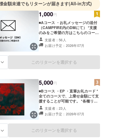
標金額未達でもリターンが届きます
(All-in方式)
1,000
円
■Aコース ・お礼メッセージの送付
（CAMPFIRE内のDMにて） *支援
のみをご希望の方はこちらのコース
をご選択ください。リターンに費用
支援者：56人
をかけないことで、CAMPFIRE利用
お届け予定：2026年07月
手数料を差し引いたほぼ全額を本プ
ロジェクトに充てることが出来ま
す。 *全てのコースで、上乗せ金額
このリターンを選択する
る
にて支援することが可能です。 *シ
ステム料とは別に支援額の10%を支
援者さまに「ご協力費」としてお支
払いいただいております。ご協力費
5,000
は、CAMPFIRE「エンタメ応援プラ
円
ン」に基づきCAMPFIREへ支払われ
■Bコース ・EP ・直筆お礼カード *
るものであり、プロジェクト実行者
全てのコースで、上乗せ金額にて支
へ追加で支払われるものではありま
援することが可能です。 *各種リ
せん。
ターンの内容やデザイン等について
支援者：23人
はプロジェクトページ内の「リター
お届け予定：2026年07月
ン詳細」をご参照下さい。 *郵送が
必要なリターンの送料は購入金額に
含まれます。 *システム料とは別に
このリターンを選択する
る
支援額の10%を支援者さまに「ご協
力費」としてお支払いいただいてお