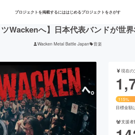
プロジェクトを掲載するには
はじめる
プロジェクトをさがす
ツWackenへ】日本代表バンドが世界
Wacken Metal Battle Japan
音楽
注目のリターン
注目の新着プロジェクト
募集終了が近いプロジェクト
も
現在の
音楽
舞台・パフォーマンス
1,
ゲーム・サービス開発
フード・飲食店
115%
書籍・雑誌出版
アニメ・漫画
目標金額は1
支援者
チャレンジ
ビューティー・ヘルスケ
14