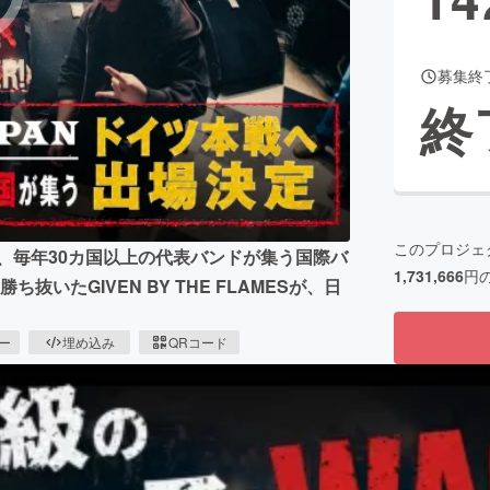
募集終
CAMPFIRE for Social Good
CAMPFIRE Creation
終
CAMPFIREふるさと納税
machi-ya
コミュニティ
このプロジェ
r」で、毎年30カ国以上の代表バンドが集う国際バ
1,731,666
円
ち抜いたGIVEN BY THE FLAMESが、日
ピー
埋め込み
QRコード