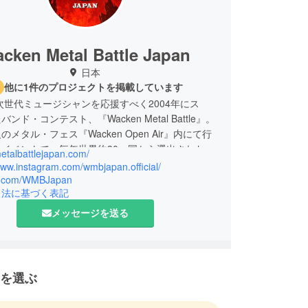
cken Metal Battle Japan
日本
他に1件のプロジェクトを掲載しています
の次世代ミュージシャンを応援すべく2004年にス
ンド・コンテスト、『Wacken Metal Battle』。
メタル・フェス『Wacken Open Air』内にて行
イベントで、毎年世界約30ヶ国から選出された新
metalbattlejapan.com/
バンドが集まり、ステージ上でパフォーマンスを競
www.instagram.com/wmbjapan.official/
012年度より、日本も同コンテストに参加できるこ
/x.com/WMBJapan
引法に基づく表記
ました。これまで日本代表として数々のバンドを送
したが、2022年には『Sable Hills』、2023年に
メッセージを送る
tom Excaliver』を選出し、2年連続国際グランプリ
う大会史上初の快挙を成し遂げました！
を選ぶ