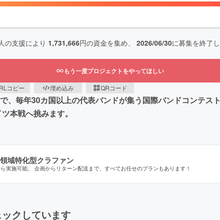
人の支援により
1,731,666
円の資金を集め、
2026/06/30
に募集を終了し
もう一度プロジェクトをやってほしい
RLコピー
埋め込み
QRコード
ir」で、毎年30カ国以上の代表バンドが集う国際バンドコンテスト「M
てドイツ本戦へ挑みます。
領域特化型クラファン
から実施可能。 企画からリターン配送まで、すべてお任せのプランもあります！
ェックしています