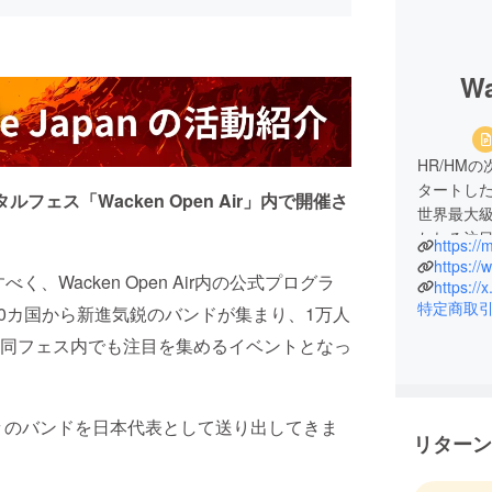
Wa
HR/HM
タートしたバ
フェス「Wacken Open Air」内
で開催さ
世界最大級の
われる注目
https://
進気鋭の
https://
、Wacken Open Air内の公式プログラ
います。2
https:/
特定商取
ととなり
30カ国から新進気鋭のバンドが集まり、1万人
り出してきま
同フェス内でも注目を集めるイベントとなっ
は『Phan
獲得とい
数々のバンドを日本代表として送り出してきま
リターン