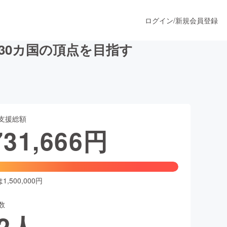
ログイン
/
新規会員登録
30カ国の頂点を目指す
うすぐ公開されます
支援総額
プロダクト
731,666
円
ファッション
スポーツ
,500,000円
数
ア
ソーシャルグッド
2
人