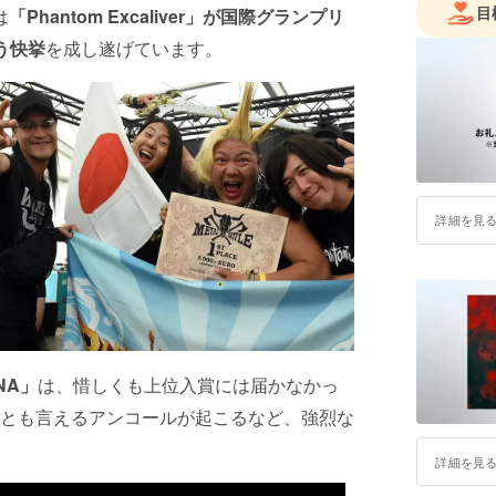
目
は
「Phantom Excaliver」
が
国際グランプリ
う快挙
を成し遂げています。
詳細を見
NA」
は、惜しくも上位入賞には届かなかっ
とも言えるアンコールが起こるなど、強烈な
詳細を見