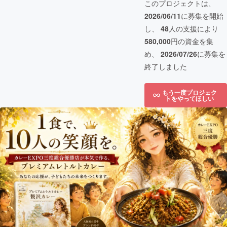
このプロジェクトは、
2026/06/11
に募集を開始
し、
48
人の支援により
580,000
円の資金を集
め、
2026/07/26
に募集を
終了しました
もう一度プロジェク
トをやってほしい