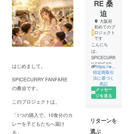
RE 桑
迫
大阪府
初めてのプ
ロジェクト
です
こんにち
は、
SPICECURR
Y FANFARE
はじめまして。
https://www.instagram.com/spicecurry_bal_fanfare?igsh=MThvM3h0Z2tpdzVp
です。
特定商取引
大阪・豊中
法に基づく
SPICECURRY FANFARE
表記
でスパイス
の桑迫です。
メッセー
カレーを
ジを送る
作っていま
このプロジェクトは、
す。
カレーEXPO
「1つの購入で、10食分のカ
総合優勝3度
リターンを
の経験を活
レーを子どもたちへ届け
かし、今回
選ぶ
る」