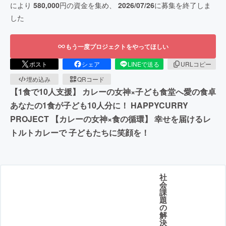
により
580,000
円の資金を集め、
2026/07/26
に募集を終了しま
した
もう一度プロジェクトをやってほしい
ポスト
シェア
LINEで送る
URLコピー
埋め込み
QRコード
【1食で10人支援】 カレーの女神×子ども食堂へ愛の食卓
あなたの1食が子ども10人分に！ HAPPYCURRY
PROJECT 【カレーの女神×食の循環】 幸せを届けるレ
トルトカレーで 子どもたちに笑顔を！
社
会
課
題
の
解
決