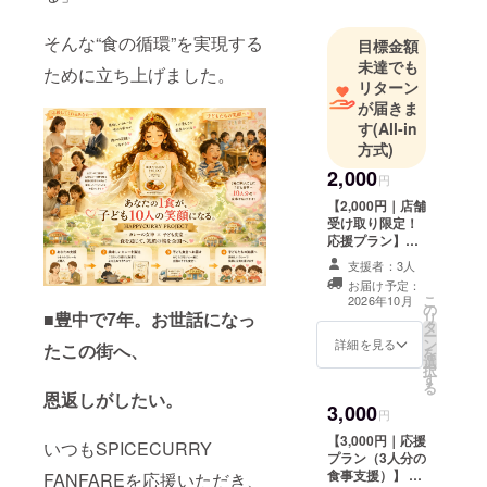
は「カレー
の女神」を
そんな“食の循環”を実現する
目標金額
テーマにし
未達でも
ために立ち上げました。
た特別なレ
リターン
トルトカ
が届きま
す
(All-in
レーを開発
方式)
していま
2,000
す。
円
このプロ
【2,000円｜店舗
受け取り限定！
ジェクトで
応援プラン】
は、支援し
SPICECURRY
支援者：3人
ていただい
FANFAREの オ
お届け予定：
リジナルレトル
た売上の一
こ
2026年10月
の
トカレーを1種
■
豊中で7年。お世話になっ
リ
部を、豊中
タ
類。 また、ご支
ー
市内の子ど
ン
援1点につき、
詳細を見る
たこの街へ、
を
選
子ども食堂など
も食堂など
択
す
へ【1食分】のカ
る
へカレーと
レーをお届けし
恩返しがしたい。
3,000
ます。 まずはカ
して届けま
円
レーの美味しさ
す。
【3,000円｜応援
いつもSPICECURRY
と、このプロ
プラン（3人分の
美味しいカ
ジェクトの想い
食事支援）】 こ
FANFAREを応援いただき、
を体験していた