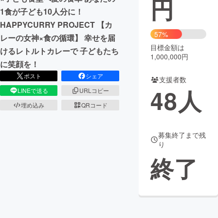
円
1食が子ども10人分に！
まちづくり・地域活性化
HAPPYCURRY PROJECT 【カ
57%
レーの女神×食の循環】 幸せを届
目標金額は
CAMPFIRE for Social Good
CAMPFIRE Creation
けるレトルトカレーで 子どもたち
1,000,000円
CAMPFIREふるさと納税
machi-ya
コミュニティ
に笑顔を！
ポスト
シェア
支援者数
48
人
LINEで送る
URLコピー
埋め込み
QRコード
募集終了まで残
り
終了