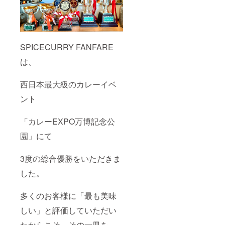
予定 ・掲載方
法：投稿または
ストーリーズに
て掲載 ・注意事
項：掲載をご希
望のお名前は、
SPICECURRY FANFARE
ご支援時の備考
欄にご記入くだ
は、
さい ※公序良俗
に反する内容や
不適切と判断し
西日本最大級のカレーイベ
た場合は、掲載
をお断りする場
ント
合がございま
す。
「カレーEXPO万博記念公
園」にて
3度の総合優勝をいただきま
した。
多くのお客様に「最も美味
しい」と評価していただい
たからこそ、その一皿を、