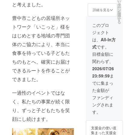
の
へ【10食分】の
いただく、 特別
表記されます。
リ
このプランでは
と考えました。
タ
カレーをお届け
支援プランで
商品開封前には
ー
子ども食堂など
ン
します。 美味し
す。 カレー
詳細を見る
必ずお届けのリ
を
へ【30食分】の
選
さも、想いも、
EXPOで三度の
ターンに貼付さ
択
カレーをお届け
豊中市こどもの居場所ネッ
す
どちらも体験し
総合優勝をいた
れたラベルや注
る
します。 1つの
ていただけるプ
だいた 私の経験
このプロ
意書きをご確認
トワーク「いこっと」様を
選択が、より多
ランです。 ■ 内
と技術を全て注
ください。」 ※
くの子どもたち
ジェクト
容 ・高級レトル
ぎ込み、 一切妥
はじめとする地域の専門団
本プロジェクト
の食事につなが
トカレー 1食分
協せず本気で作
は、
All-In方
は、継続的な支
る、 特別な支援
体のご協力により、本当に
・レトルト3食分
り上げた プレミ
援を目的として
プランです。 ※1
式
です。
・FANFARE
アムレトルトカ
運営しており、
購入につき10食
食事を待っている子どもた
Platinum
レーを10食分お
目標金額に
売上の一部を子
分の支援は、1万
Supporters 限定
届けするととも
どもたちへの食
円プランと同様
関わらず、
ちのもとへ、確実にお届け
カード ■ 商品詳
に、 子ども食堂
事支援および活
の内容を拡張し
細 ・内容量：約
などへ【100食
2026/07/26
動運営に活用い
できるルートを作ることが
たプランです。
250g☓1食分、約
分】のカレーを
たします。
■ 内容 ・高級レ
23:59:59
ま
180g☓3食分 ・
お届けします。
できました。
トルトカレー 3
保存方法：常温
また、ご支援い
でに集まっ
食分 ・
保存 ・賞味期
ただいた企業
FANFARE
た金額が
限：製造日より
様・団体様・個
一過性のイベントではな
Platinum
約18ヶ月 ・アレ
人様のお名前
ファンディ
Supporters 限定
く、私たちの事業が続く限
ルギー：小麦・
を、 活動報告や
カード ■ 商品詳
ングされま
乳・鶏肉を含む
SNS等でご紹介
細 ・内容量：約
り、ずっと子どもたちを笑
（詳細は表示ラ
させていただき
す。
250g ・保存方
ベルに記載）
ます（希望者の
顔にし続けます。
法：常温保存 ・
「原材料及び添
み）。 本プラン
賞味期限：製造
加物等の食品表
は、 継続的な食
支援金の使い道
日より約18ヶ月
示はお届け商品
事支援の大きな
集まった支援金
・アレルギー：