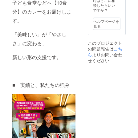
ターンに貼付さ
時はどこに相
子ども食堂などへ【10食
れたラベルや注
談したらいい
意書きをご確認
ですか？
分】のカレーをお届けしま
ください。」 ※
す。
本プロジェクト
ヘルプページを
は、継続的な支
見る
援を目的として
「美味しい」が「やさし
運営しており、
売上の一部を子
このプロジェクト
さ」に変わる、
どもたちへの食
の問題報告は
こち
事支援および活
ら
よりお問い合わ
動運営に活用い
新しい形の支援です。
たします。 【支
せください
援者様のお名前
掲載について】
ご支援いただい
た方のお名前
（ニックネー
■ 実績と、私たちの強み
ム・企業名可）
を、 当店
Instagramおよ
びプロジェクト
関連SNSにてご
紹介させていた
だきます。 ・掲
載期間：プロ
ジェクト終了後
から約3ヶ月間を