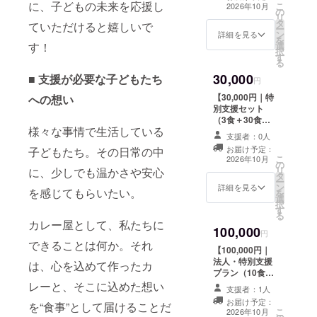
ります。
力をすべて楽し
食分】のカレー
に、子どもの未来を応援し
こ
たします。
いただいている
2026年10月
の
める、 特別なフ
をお届けしま
リ
お客様はもちろ
タ
ルセットプラン
ていただけると嬉しいで
す。 美味しい体
ー
ん、「まずはお
ン
です。 このセッ
詳細を見る
験が、誰かの食
を
店で食べてみた
選
す！
トで、全ライン
事につながる。
択
い」という方に
す
ナップを体験い
そんな“食の循
る
もおすすめで
ただけます。 カ
環”に参加してい
す。 ※9月以降使
30,000
■ 支援が必要な子どもたち
レーEXPOで三
円
ただけるリター
用可。 来店され
度の総合優勝を
ンです。 ■ 内容
たその日より使
【30,000円｜特
への想い
いただいた 私の
・高級レトルト
用出来ます。 ※
別支援セット
経験と技術を全
カレー 1食分 ・
お食事券の有効
（3食＋30食支
て注ぎ込み、 一
FANFARE
様々な事情で生活している
期限は2027年03
援）】 カレー
切妥協せず本気
支援者：0人
Platinum
月31日までとな
EXPOで三度の
で作り上げた、
お届け予定：
子どもたち。その日常の中
Supporters 限定
ります。
総合優勝をいた
こ
プレミアムレト
2026年10月
カード ■ 商品詳
の
だいた 私の経験
リ
ルトカレーを1食
に、少しでも温かさや安心
細 ・内容量：約
タ
と技術を全て注
ー
に加え、 オリジ
250g ・保存方
ン
ぎ込み、 一切妥
詳細を見る
を感じてもらいたい。
を
ナルレトルトカ
法：常温保存 ・
選
協せず本気で作
択
レー3種をセット
賞味期限：製造
す
り上げた、 プレ
る
で 合計4食分お
日より約18ヶ月
ミアムレトルト
カレー屋として、私たちに
届けします。 ご
100,000
・アレルギー：
カレーを3食分
円
自宅での食べ比
小麦・乳・鶏肉
できることは何か。それ
お届け致しま
べや、 大切な方
【100,000円｜
を含む（詳細は
す。 ご自宅用と
へのギフトとし
法人・特別支援
表示ラベルに記
は、心を込めて作ったカ
してはもちろ
てもおすすめで
プラン（10食＋
載） 「原材料及
ん、 大切な方へ
す。 また、ご支
100食支援）】
レーと、そこに込めた想い
び添加物等の食
のギフトとして
支援者：1人
援1点につき、
本プロジェクト
品表示はお届け
もご利用いただ
お届け予定：
を“食事”として届けることだ
子ども食堂など
を大きく支えて
商品のラベルに
こ
けます。 また、
2026年10月