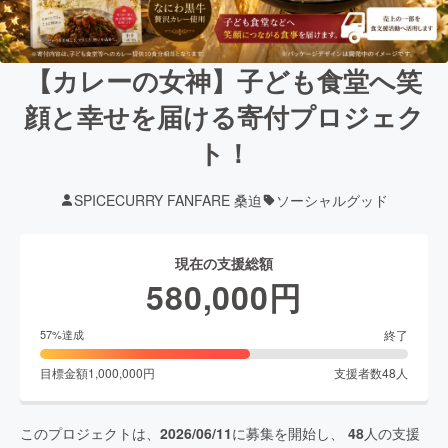
【カレーの女神】子ども食堂へ笑
顔と幸せを届ける寄付プロジェク
ト！
SPICECURRY FANFARE 桑迫
ソーシャルグッド
現在の支援総額
580,000
円
終了
57
%達成
目標金額
1,000,000
円
支援者数
48
人
このプロジェクトは、
2026/06/11
に募集を開始し、
48
人の支援