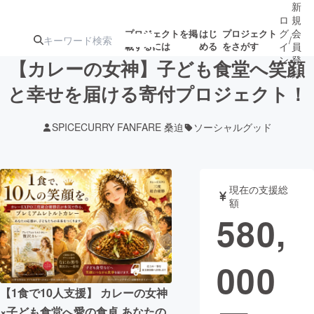
新
ロ
規
グ
会
プロジェクトを掲
はじ
プロジェクト
/
載するには
める
をさがす
イ
員
ン
登
【カレーの女神】子ども食堂へ笑顔
録
と幸せを届ける寄付プロジェクト！
人気のプロ
注目のリ
注目の新着プロ
募集終了が近いプ
もうすぐ公開
SPICECURRY FANFARE 桑迫
ソーシャルグッド
ジェクト
ターン
ジェクト
ロジェクト
されます
アート・写真
音楽
現在の支援総
額
580,
テクノロジー・ガジェット
ゲーム・サ
000
映像・映画
書籍・雑誌
【1食で10人支援】 カレーの女神
ビジネス・起業
チャレンジ
×子ども食堂へ愛の食卓 あなたの