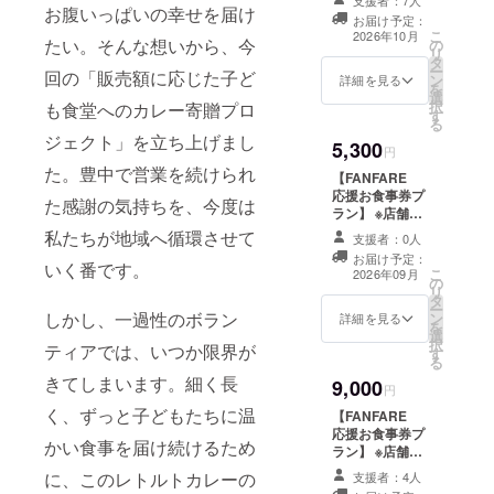
リジナルレトル
お腹いっぱいの幸せを届け
（詳細は表示ラ
き10食分の支援
お届け予定：
トカレーを 3種
ベルに記載）
は、1万円プラン
こ
2026年10月
たい。そんな想いから、今
の
類楽しめる食べ
「原材料及び添
限定となりま
リ
タ
比べセットで
加物等の食品表
す。 ■ 内容 ・レ
ー
回の「販売額に応じた子ど
ン
す。 それぞれ異
詳細を見る
示はお届け商品
トルトカレー 1
を
選
なるスパイスの
のラベルに表記
食分 ※カレーの
択
も食堂へのカレー寄贈プロ
す
個性や味わい
されます。商品
内容はランダム
る
を、 ご自宅で気
開封前には必ず
での提供になり
ジェクト」を立ち上げまし
5,300
軽にお楽しみい
円
お届けのリター
ます。 ■ 商品詳
ただけます。 ま
た。豊中で営業を続けられ
ンに貼付された
細 ・内容量：約
【FANFARE
た、ご支援1点に
ラベルや注意書
180gを1セット
応援お食事券プ
た感謝の気持ちを、今度は
つき、 子ども食
きをご確認くだ
・保存方法：常
ラン】 ※店舗お
堂などへ【1食
さい。」 ※本プ
温保存 ・賞味期
渡し限定です。
私たちが地域へ循環させて
分】のカレーを
支援者：0人
ロジェクトは、
限：製造日より
支援額：5,300円
お届けします。
お届け予定：
継続的な支援を
約18ヶ月 ・アレ
内容 FANFARE
いく番です。
こ
まずはカレーの
2026年09月
目的として運営
ルギー：小麦・
の
お食事券 6,000
リ
美味しさと、こ
しており、 売上
乳・鶏肉を含む
タ
円分 子ども食堂
ー
のプロジェクト
の一部を子ども
（詳細は表示ラ
しかし、一過性のボラン
ン
へ1食寄付 有効
詳細を見る
を
の想いを 体験し
たちへの食事支
ベルに記載）
選
期限 2027年03
択
ていただけるプ
ティアでは、いつか限界が
援および活動運
「原材料及び添
す
月31日まで 説明
る
ランです。 ※1購
営に活用いたし
加物等の食品表
文 クラウドファ
入につき10食分
きてしまいます。細く長
9,000
ます。
示はお届け商品
ンディング限定
円
の支援は、1万円
のラベルに表記
の特別プランで
く、ずっと子どもたちに温
プラン限定とな
【FANFARE
されます。商品
す。 5,300円の
ります。 ■ 内容
応援お食事券プ
開封前には必ず
ご支援で、
かい食事を届け続けるため
・レトルトカ
ラン】 ※店舗お
お届けのリター
FANFAREでご
レー 3食分 ■ 商
渡し限定です。
ンに貼付された
に、このレトルトカレーの
利用いただける
支援者：4人
品詳細 ・内容
支援額：9,000円
ラベルや注意書