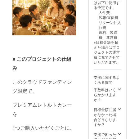
のラベルに表記
力となります。
は以下に使用す
小麦・乳・鶏肉
されます。商品
社会貢献の一環
る予定です。
を含む（詳細は
開封前には必ず
として、 ぜひご
人件費
表示ラベルに記
お届けのリター
参加いただけま
広報/宣伝費
載） 「原材料及
ンに貼付された
すと幸いです。
リターン仕入
び添加物等の食
ラベルや注意書
■ 内容 ・プレミ
れ費
品表示はお届け
きをご確認くだ
アムレトルトカ
送料、製造
商品のラベルに
さい。」 ※本プ
レー 10食分 ・
費、運営費
表記されます。
ロジェクトは、
FANFARE
※目標金額を超
商品開封前には
継続的な支援を
Platinum
えた場合はプロ
必ずお届けのリ
目的として運営
Supporters 限定
ジェクトの運営
ターンに貼付さ
しており、 売上
カード ■ 商品詳
費に充てさせて
れたラベルや注
■ このプロジェクトの仕組
の一部を子ども
細 ・内容量：約
いただきます。
意書きをご確認
たちへの食事支
250g ・保存方
み
ください。」 ※
援および活動運
法：常温保存 ・
本プロジェクト
営に活用いたし
賞味期限：製造
は、継続的な支
支援に関するよ
ます。
日より約18ヶ月
このクラウドファンディン
援を目的として
くある質問
・アレルギー：
運営しており、
小麦・乳・鶏肉
手数料はいく
グ限定で、
売上の一部を子
を含む（詳細は
らかかります
どもたちへの食
表示ラベルに記
か？
事支援および活
プレミアムレトルトカレー
載） 「原材料及
動運営に活用い
び添加物等の食
目標金額に届
たします。
を
品表示はお届け
かなかった場
商品のラベルに
合どうなりま
表記されます。
すか？
1つご購入いただくごとに、
商品開封前には
必ずお届けのリ
支援で困った