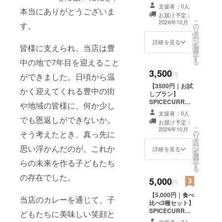
レーを通し
のプロジェクト
だけるプランで
支援者：0人
本当にありがとうございま
を応援したい方
て、子ども
す。 ※こちらの
お届け予定：
向けのプランで
たちの笑顔
こ
プランはレトル
2026年10月
す。
の
す。 ご支援いた
リ
トカレー店舗受
につながる
タ
だくことで、 子
ー
け渡し限定で
ン
ども食堂などへ
詳細を見る
活動を目指
を
す。発送不可で
皆様に支えられ、当店は豊
選
【3食分】のカ
択
すのでご注意く
していま
す
レーをお届けし
中の地で7年目を迎えること
る
ださい。 ※1購入
す。
ます。 カレーの
につき10食分の
3,500
リターンはござ
円
ができました。日頃から温
支援は、1万円プ
いませんが、 あ
ラン限定となり
【3500円｜お試
なたの支援が、
かく迎えてくれる豊中の街
ます。 ■ 内容 ・
しプラン】
子どもたちの食
レトルトカレー
SPICECURRY
や地域の皆様に、何か少し
事と笑顔につな
1食分 ※カレーの
FANFAREの オ
がります。 お礼
支援者：0人
内容はランダム
リジナルレトル
でも恩返しができないか。
として、 感謝の
お届け予定：
での提供になり
トカレーを1種
こ
メッセージと活
2026年10月
の
そう考えたとき、真っ先に
ます。 ※10月末
類。 また、ご支
リ
動レポートをお
タ
までの店舗受け
援1点につき、
ー
届けいたしま
思い浮かんだのが、これか
ン
渡しになりま
子ども食堂など
詳細を見る
を
す。 ※1購入につ
選
す。 ■ 商品詳細
へ【3食分】のカ
択
き10食分の支援
らの未来を作る子どもたち
す
・内容量：約
レーをお届けし
る
は、1万円プラン
180gを1セット
ます。 まずはカ
の存在でした。
限定となりま
5,000
・保存方法：常
レーの美味しさ
円
す。 あなたの一
温保存 ・賞味期
と、このプロ
歩が、 誰かの一
【5,000円｜食べ
限：製造日より
ジェクトの想い
当店のカレーを通じて、子
食になります。
比べ3種セット】
約18ヶ月 ・アレ
を体験していた
SPICECURRY
ルギー：小麦・
だけるプランで
どもたちに美味しい笑顔と
FANFAREのオ
乳・鶏肉を含む
す。 ※1購入につ
支援者：7人