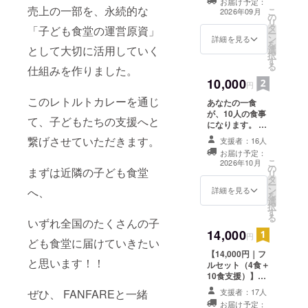
6,000円分のお食
お届け予定：
量：約180gを3
内容 FANFARE
きをご確認くだ
売上の一部を、永続的な
こ
事券をお届けい
2026年09月
の
セット ・保存方
お食事券 11,000
さい。」 ※本プ
リ
たします。 さら
タ
法：常温保存 ・
円分 子ども食堂
「子ども食堂の運営原資」
ロジェクトは、
ー
に、ご支援1件に
ン
賞味期限：製造
へ1食寄付 有効
詳細を見る
継続的な支援を
を
つき子ども食堂
として大切に活用していく
選
日より約18ヶ月
期限 2027年03
目的として運営
択
へ1食を寄付いた
す
・アレルギー：
月31日まで 説明
しており、 売上
る
します。 プレミ
仕組みを作りました。
小麦・乳・鶏肉
文 クラウドファ
の一部を子ども
アムレトルトカ
10,000
を含む（詳細は
ンディング限定
円
たちへの食事支
レーへの
表示ラベルに記
の特別プランで
援および活動運
FANFARE挑戦
このレトルトカレーを通じ
あなたの一食
載） 「原材料及
す。 9,000円の
営に活用
と、子ども食堂
が、10人の食事
び添加物等の食
ご支援で、
て、子どもたちの支援へと
支援活動の両方
になります。 カ
品表示はお届け
FANFAREでご
を応援していた
レーEXPOで三
商品のラベルに
利用いただける
繋げさせていただきます。
支援者：16人
だけるプランで
度の総合優勝を
表記されます。
11,000円分のお
お届け予定：
す。 日頃ご利用
いただいた 私の
商品開封前には
食事券をお届け
こ
2026年10月
いただいている
の
経験と技術を全
まずは近隣の子ども食堂
必ずお届けのリ
いたします。 さ
リ
お客様はもちろ
タ
て注ぎ込み、 一
ターンに貼付さ
らに、ご支援1件
ー
ん、「まずはお
ン
切妥協せず本気
詳細を見る
へ、
れたラベルや注
につき子ども食
を
店で食べてみた
選
で作り上げた、
意書きをご確認
堂へ1食を寄付い
択
い」という方に
す
プレミアムレト
ください。」 ※
たします。 プレ
る
もおすすめで
いずれ全国のたくさんの子
ルトカレーを お
本プロジェクト
ミアムレトルト
す。 ※9月以降使
14,000
届けするととも
円
は、継続的な支
カレーへの
ども食堂に届けていきたい
用可。 来店され
に、 このクラウ
援を目的として
FANFARE挑戦
たその日より使
【14,000円｜フ
ドファンディン
運営しており、
と、子ども食堂
と思います！！
用出来ます。 ※
ルセット（4食＋
グ限定で、 1つ
売上の一部を子
支援活動の両方
お食事券の有効
10食支援）】
ご購入いただく
どもたちへの食
を応援していた
期限は2027年03
SPICECURRY
ごとに、 子ども
事支援および活
だけるプランで
支援者：17人
ぜひ、 FANFAREと一緒
月31日までとな
FANFAREの魅
食堂などへ【10
動運営に活用い
す。 日頃ご利用
お届け予定：