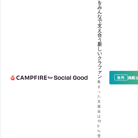
を
み
ん
な
で
支
え
合
う
新
し
い
ク
ラ
フ
ァ
ン
掲載
無料
集
ま
っ
た
支
援
金
は
10
0
%
受