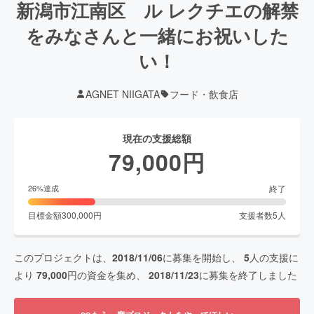
新潟市江南区 ル レクチエの解禁
をみなさんと一緒にお祝いした
い！
AGNET NIIGATA
フード・飲食店
現在の支援総額
79,000
円
終了
26
%達成
目標金額
300,000
円
支援者数
5
人
このプロジェクトは、
2018/11/06
に募集を開始し、
5
人の支援に
より
79,000
円の資金を集め、
2018/11/23
に募集を終了しました