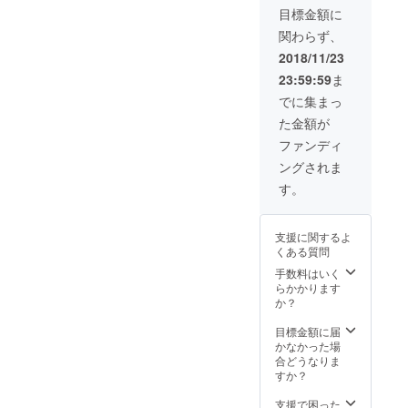
お礼状
目標金額に
を送付
関わらず、
いたし
ます
2018/11/23
（イベ
23:59:59
ま
ント終
了後の
でに集まっ
12月の
た金額が
お届け
となり
ファンディ
ま
ングされま
す）。
また会
す。
場内に
個人ま
たは企
支援に関するよ
業名を
くある質問
掲示し
た花輪
手数料はいく
を置か
らかかります
せて頂
か？
きま
す。 更
目標金額に届
にお帰
かなかった場
りの際
合どうなりま
に、六
すか？
日町の
地ビー
支援で困った