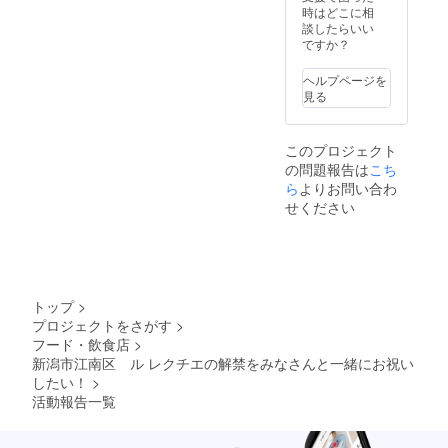
ル「ス
時はどこに相
トレン
談したらいい
ジエー
ですか？
ル」２
本をお
ヘルプページを
土産と
見る
してお
渡し致
しま
このプロジェクト
す。 実
の問題報告は
こち
際に会
場にこ
ら
よりお問い合わ
れる方
せください
のみと
させて
頂きま
す。
トップ
>
プロジェクトをさがす
>
フード・飲食店
>
新潟市江南区 ル レクチエの解禁をみなさんと一緒にお祝い
したい！
>
活動報告一覧