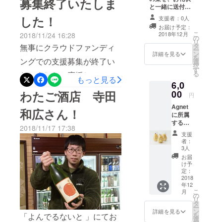
募集終了いたしま
ださい。
と一緒に送付さ
せて頂きます。
https://www.facebook.com/ni
した！
支援者：0人
また会場内に個
お届け予定：
igata.agnet.9?
人または企業名
こ
2018年12月
2018/11/24 16:28
の
を掲示させて頂
リ
__tn__=%2CdC-R-
タ
きます。
無事にクラウドファンディ
ー
ン
詳細を見る
R&amp;eid=ARBbwOIWbi_
を
ングでの支援募集が終了い
選
択
す
bms-
る
たしました！応援していた
もっと見る
6,0
L6Cn_CnRUjYNXZ6uZZlfhv
だいた皆様、誠にありがと
00
わたご酒店 寺田
円
ahcm4MdZqYFrkykPNlyuXC
うございます！「よんでる
Agnet
和広さん！
oad0x15T2wP5mwgzZBQh
に所属
ないと 」開催まであと１週
する農
Y&amp;hc_ref=ARQKiHJBq
2018/11/17 17:38
間を切りました。 チケット
家が栽
支援
培した
YtVpxQx5Iay9hTNd1WlxEJ
者：
に関しては順次発送させて
ル レク
3人
チエ２
1uci9vL8LgNGtdfUJZBd78H
お届
いただきます。また、リ
kg（5〜
け予
QuRKhJDnraevU&amp;fref=
6玉）と
定：
ターンに関しましても「よ
お礼状
2018
nf
年12
んでるないと 」終了後に発
を送付
こ
月
させて
の
送させていただきます。ま
リ
いただ
タ
ー
きま
ン
詳細を見る
だまだ準備もありますの
を
「よんでるないと 」にてお
す。ま
選