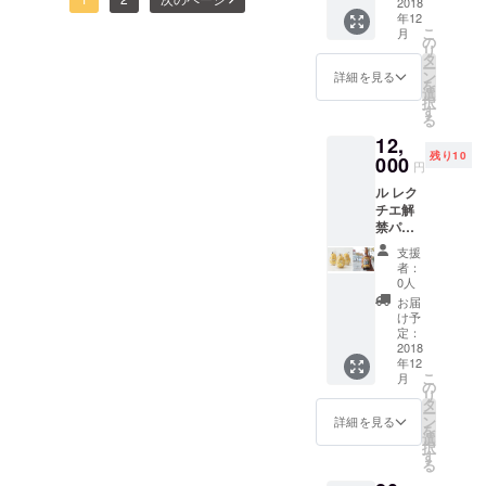
ウドファンディング終了ま
箱を送
2018
で、迷われている方は早め
年12
付させ
であと１週間ちょっととな
こ
月
て頂き
の
の方がいいですね！よろし
リ
ます。
タ
しました。着実に準備が
ー
また会
ン
くお願いします！
詳細を見る
を
整ってまいりましたので、
場内に
選
択
個人ま
す
る
若干ながらコンテンツの紹
たは企
12,
業名を
介をしていきたいと思いま
残り10
掲示し
000
円
た花輪
す。今回のお楽しみコンテ
ル レク
を置か
チエ解
ンツの一つの「和梨ビー
せて頂
禁パー
きま
ル」です。南魚沼市に工房
ティー
す。 実
支援
「よん
際にお
者：
を構える「ストレンジブ
でるな
越しい
0人
いと」
ただけ
ルーイング」さんにお願い
お届
の参加
ない方
け予
券とな
した、今回限定の和梨のエ
向けに
定：
りま
2018
なりま
キスを使ったクラフトビー
年12
す。ま
す。
こ
月
た、の
の
ルです。先日、新潟市江南
リ
ちにル
タ
ー
レクチ
ン
詳細を見る
区にあるわたご酒店にて行
を
エ
選
択
2kg（5
われたカメカイで試飲が行
す
る
〜6玉）