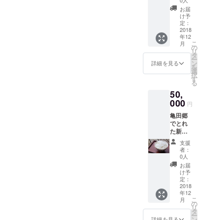
しま
いと」
越しい
す。 実
お届
の参加
ただけ
際に会
け予
券にな
ない方
定：
場にお
りま
2018
とさせ
越しい
年12
す。 ま
て頂き
ただけ
こ
月
た、の
ます。
の
る方の
リ
ちに
タ
みとさ
ー
Agnet
ン
せて頂
詳細を見る
を
に所属
選
きま
択
する農
す
す。
る
家が栽
50,
培した
ル レク
000
円
チエ２
亀田郷
kg（5〜
でとれ
6玉）と
た新米
お礼状
コシヒ
をを送
支援
カリ
付いた
者：
10kgと
しま
0人
ル レク
す。ま
お届
チエ２
た会場
け予
kg（5〜
内に個
定：
6玉）×
2018
人また
年12
２箱を
は企業
こ
月
送付さ
名を掲
の
リ
せて頂
示した
タ
ー
きま
花輪を
ン
詳細を見る