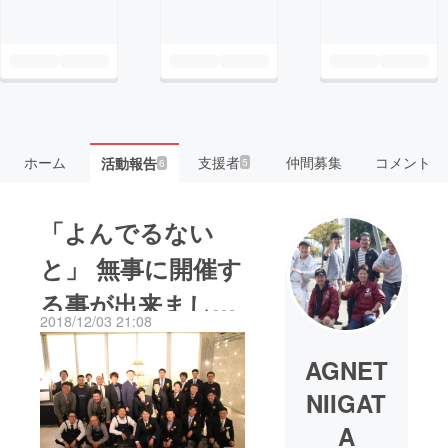
ホーム
支援者
仲間募集
コメント
活動報告
5
6
「よんでるない
と」 無事に開催す
る事が出来まし
2018/12/03 21:08
た！！
AGNET
NIIGAT
A