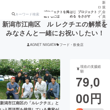
新
ロ
規
グ
会
プロジェクトを掲
はじ
プロジェクト
/
載するには
める
をさがす
イ
員
ン
登
新潟市江南区 ル レクチエの解禁を
録
みなさんと一緒にお祝いしたい！
人気のプロ
注目のリ
注目の新着プロ
募集終了が近いプ
もうすぐ公開
AGNET NIIGATA
フード・飲食店
ジェクト
ターン
ジェクト
ロジェクト
されます
アート・写真
音楽
現在の支援総
額
79,0
テクノロジー・ガジェット
ゲーム・サ
00
円
映像・映画
書籍・雑誌
新潟市江南区の「ルレクチエ」と
ビジネス・起業
チャレンジ
いう西洋梨を栽培している農家が