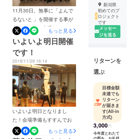
新潟県
11月30日。無事に「よんで
初めてのプ
ロジェクト
るないと 」を開催する事が
です
出来ました！支援していた
メッセー
もっと見る
ジを送る
だいた皆様、誠にありがと
いよいよ明日開催
うございました！イベント
です！
の様子などはフェイスブッ
リターンを
2018/11/29 16:14
クページなどに載せさせて
選ぶ
頂きました。これからも未
来の農業を守りながら、
目標金額
様々なことに挑戦していき
未達でも
たいと思いますのでよろし
リターン
が届きま
くお願い致します。！！※リ
いよいよ明日となりまし
す
(All-in
ターンに関しましては随時
方式)
た！会場準備もすすんでお
配送していきたいと思いま
3,000
円
ります。よんでるないと、
もっと見る
すので今しばらくお待ちく
今年度とれたて
当時をお楽しみ☆
の梨を、お礼状