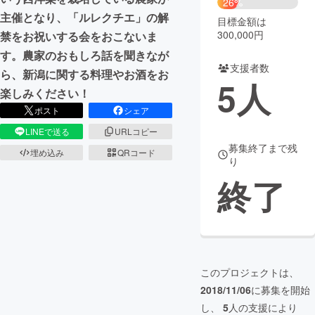
26%
主催となり、「ルレクチエ」の解
目標金額は
まちづくり・地域活性化
300,000円
禁をお祝いする会をおこないま
す。農家のおもしろ話を聞きなが
支援者数
CAMPFIRE for Social Good
CAMPFIRE Creation
ら、新潟に関する料理やお酒をお
5
人
CAMPFIREふるさと納税
machi-ya
コミュニティ
楽しみください！
ポスト
シェア
LINEで送る
URLコピー
募集終了まで残
埋め込み
QRコード
り
終了
このプロジェクトは、
2018/11/06
に募集を開始
し、
5
人の支援により