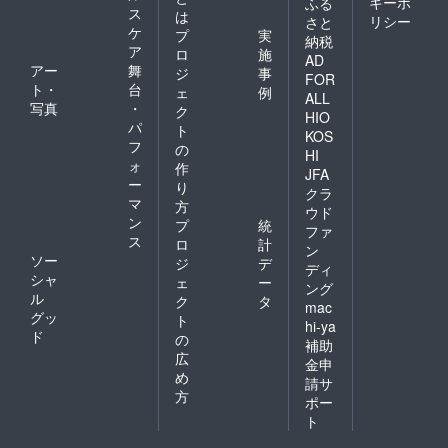
キーポ
ふる
ス
は
リシー
さと
ケ
プ
実
納税
ア
ロ
施
AD
アー
舞
ジ
事
FOR
ト・
台
ェ
例
ALL
写真
・
ク
HIO
パ
ト
KOS
フ
の
HI
ォ
作
JFA
ー
り
クラ
マ
方
ウド
ン
プ
統
ファ
ス
ロ
計
ン
ソー
ジ
デ
ディ
シャ
ェ
ー
ング
ル
ク
タ
mac
グッ
ト
hi-ya
ド
の
補助
広
金申
め
請サ
方
ポー
ト