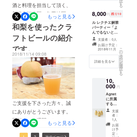
択
た会場
で、活動報告も載せさせて
す
酒と料理を担当して頂く、
る
内に個
いただきたいと思いますの
人また
8,000
新潟市江南区の亀田地区に
円
残り10
もっと見る
は企業
でよろしくお願い致しま
あります「わたご酒店」店
名を掲
ル レクチエ解禁
和梨を使ったクラ
示させ
パーティー「よ
す。この度は本当にありが
主の寺田和広さんです。当
て頂き
んでるないと」
フトビールの紹介
ます。
の参加券となり
とうございました！！
日はなかなかお目にかかれ
支援者：0人
会場に
ます。また会場
お届け予定：
お越し
です。
内に個人または
ないお酒や、料理とのマリ
こ
2018年11月
いただ
の
企業名を掲示さ
2018/11/14 09:08
リ
アージュなど専門的なお話
けない
タ
せて頂きます。
ー
方とさ
ン
実際に会場にお
詳細を見る
を
もしてくれるそうなので、
せて頂
選
越しいただける
択
きま
す
方のみとさせて
お気軽に声をかけてみてく
る
す。
頂きます。
10,
ださい！！また、店舗にも
000
円
お酒がズラッと並んでます
Agnet
ので、お酒好きさんの目の
に所属
ご支援を下さった方々、誠
する農
保養にもなります！！！イ
家が生
にありがとうございます。
支援
産した
者：
ベントまであと２週間を切
ル レク
開催まで２週間とちょっと
1人
もっと見る
チエ２
りました！チケットも残り
お届
となりました。また、クラ
kg（5〜
け予
少なくなってきているの
6玉）×1
定：
1
2
次のページ