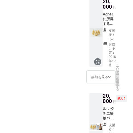
われました。特徴のあるク
20,
を送付
いたし
000
円
ラフトビールと江南区産の
ます。
Agnet
また会
梨を使ったエキスが混ざり
に所属
場内に
する農
個人ま
合う、ここでしか味わえな
家が栽
たは企
支援
いビールになります。お楽
培した
業名を
者：
ル レク
掲示し
0人
しみに！！
チエ
た花輪
お届
2kg×2
を置か
け予
箱（5〜
せて頂
定：
6玉）と
2018
きま
年12
お礼状
す。 更
こ
月
を送付
に会場
の
リ
いたし
からお
タ
ー
ます。
帰りの
ン
詳細を見る
を
また会
際に六
選
択
場内に
日町の
す
る
個人ま
地ビー
20,
たは企
ル「ス
残り5
業名を
000
トレン
円
掲示し
ジエー
ル レク
た花輪
ル」２
チエ解
を置か
本をお
禁パー
せて頂
土産と
ティー
きま
してお
支援
「よん
す。会
渡し致
者：
でるな
場にお
0人