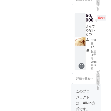
を
す。 ま
置かせ
選
択
た、ま
て頂き
す
る
た会場
ます。
50,
内に個
更に会
残り4
人また
000
場から
円
は企業
お帰り
よんで
名を掲
の際
るない
示した
に、六
との参
花輪を
日町の
加券を
掲示さ
地ビー
支援
送付い
せて頂
ル「ス
者：
たしま
きま
トレン
1人
す。 ま
す。 会
ジエー
お届
た、亀
場に来
ル」２
け予
田郷産
れない
定：
本をお
のコシ
2018
方向け
土産と
年12
ヒカリ
となり
してお
こ
月
10kgと
ます。
の
渡し致
リ
Agnet
タ
しま
ー
に所属
ン
す。 実
詳細を見る
を
する農
選
際に会
択
家が栽
す
場にこ
る
培した
れる方
このプロ
ル レク
のみと
ジェクト
チエ２
させて
kg（5〜
頂きま
は、
All-In方
6玉）×
す。
式
です。
２箱と