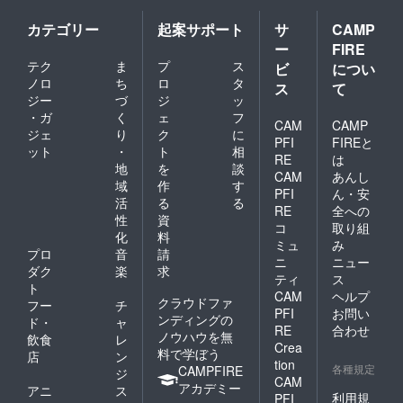
カテゴリー
起案サポート
サ
CAMP
ー
FIRE
テク
ま
プ
ス
ビ
につい
ノロ
ち
ロ
タ
ス
て
ジー
づ
ジ
ッ
・ガ
く
ェ
フ
CAM
CAMP
ジェ
り
ク
に
PFI
FIREと
ット
・
ト
相
RE
は
地
を
談
CAM
あんし
域
作
す
PFI
ん・安
活
る
る
RE
全への
性
資
コ
取り組
化
料
ミュ
み
プロ
音
請
ニ
ニュー
ダク
楽
求
ティ
ス
ト
CAM
ヘルプ
クラウドファ
フー
チ
PFI
お問い
ンディングの
ド・
ャ
RE
合わせ
ノウハウを無
飲食
レ
Crea
料で学ぼう
店
ン
tion
各種規定
CAMPFIRE
ジ
CAM
アカデミー
アニ
ス
利用規
PFI