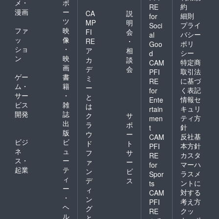
メ・
ポ
約
RE
漫画
ー
CA
説
細則
for
ツ
MP
明
プライ
Soci
ファ
映
FI
会
バシー
al
ッ
像
RE
・
ポリ
Goo
ショ
・
ア
相
シー
d
ン
映
カ
談
特定商
CAM
画
デ
会
取引法
PFI
ゲー
書
ミ
に基づ
RE
ム・
籍
ー
く表記
for
サー
・
と
情報セ
Ente
ビス
雑
は
キュリ
rtain
開発
誌
ク
サ
ティ方
men
出
ラ
ポ
針
t
版
ウ
ー
反社基
CAM
ビジ
ビ
ド
ト
本方針
PFI
ネ
ュ
フ
サ
カスタ
RE
ス・
ー
ァ
ー
マーハ
for
起業
テ
ン
ビ
ラスメ
Spor
ィ
デ
ス
ントに
ts
ー
ィ
対する
CAM
・
ン
考え方
PFI
ヘ
グ
クッ
RE
ル
と