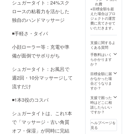
まとめ
しやす
ニュア
シュガータイト：24%スク
れ費
買いし
くなり
ル
※目標金額を超
ておき
ロースの粘着力を活かした
ます。
えた場合はプロ
たい」
シャー
ジェクトの運営
独自のハンドマッサージ
という
プなVラ
費に充てさせて
美容感
インを
いただきます。
度の高
しっか
◾️手軽さ・タイパ
い方へ
り定着
向け
させた
支援に関するよ
た、本
い方
小顔ローラー等：充電や準
くある質問
プロ
は、こ
ジェク
ちらの
手数料はいく
備が面倒でサボりがち
ト最大
セット
らかかります
の
が断然
か？
40%OF
おすす
シュガータイト：お風呂で
Fとなる
めで
目標金額に届
週2回・10分マッサージして
特割
す！ お
かなかった場
セット
届け内
合どうなりま
流すだけ
です。
容：
すか？
週2回の
HAVE_
スペ
R シュ
支援で困った
◾️1本3役のコスパ
シャル
ガータ
時はどこに相
ケアを
イト
談したらいい
習慣化
（100m
ですか？
シュガータイトは、これ1本
し、プ
l）×2本
ロ級の
付属
で「マッサージ・古い角質
ヘルプページを
仕上が
品：日
見る
りを日
オフ・保湿」が同時に完結
本語版