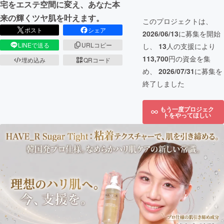
宅をエステ空間に変え、あなた本
来の輝くツヤ肌を叶えます。
このプロジェクトは、
ポスト
シェア
2026/06/13
に募集を開始
LINEで送る
URLコピー
し、
13
人の支援により
113,700
円の資金を集
埋め込み
QRコード
め、
2026/07/31
に募集を
終了しました
もう一度プロジェク
トをやってほしい