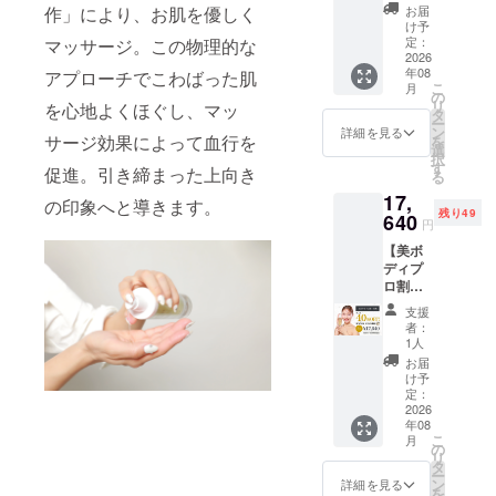
本セッ
ケアを
F枠で
内容：
お届
作」により、お肌を優しく
ト ■ 販
先行体
す。 韓
け予
HAVE_
売価
験】 早
定：
マッサージ。この物理的な
国から
R シュ
格：
2026
割が完
の国際
ガータ
年08
12,740
アプローチでこわばった肌
売した
送料を
イト 1
こ
月
円（税
後の最
の
考慮す
点 ・サ
リ
を心地よくほぐし、マッ
込・送
終割引
タ
ると、
イズ：
ー
料込）
枠で
ン
まだま
詳細を見る
約
サージ効果によって血行を
を
／ 定価
す。一
選
だ圧倒
100ml
択
19,600
般発売
す
的にお
・使用
促進。引き締まった上向き
る
円 ■ 限
よりも
得な価
方法：
17,
定：150
お得な
格設
の印象へと導きます。
週1～2
残り49
名様 ※1
640
価格
定。忙
回のス
円
本あた
で、か
しい毎
ペシャ
【美ボ
り：
ついち
日の中
ルケア
ディプ
6,370
早くお
で、バ
・保存
ロ割・
円！
手元に
スルー
方法：
40%OF
【1本あ
商品を
ムでの
常温保
支援
F】シュ
たりの
お届け
「10分
者：
存 ・消
ガータ
コスパ
しま
1人
間おう
費期
イト 3
最強！
す。
ちエス
お届
限：製
本セッ
シェア
「顔が
け予
テ」を
造日か
ト ■ 販
や継続
定：
パンパ
手軽に
ら約
売価
2026
ケアに
ンで憂
始めた
24ヶ月
年08
格：
最適】
鬱」
い方に
こ
月
17,640
「お母
の
「エス
ぴった
リ
円（税
さんや
タ
テに行
りの基
ー
込・送
友人と
ン
く時間
詳細を見る
本セッ
を