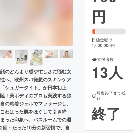
円
まちづくり・地域活性化
CAMPFIRE for Social Good
CAMPFIRE Creation
11%
CAMPFIREふるさと納税
machi-ya
コミュニティ
目標金額は
1,000,000円
支援者数
13
人
顔のどんより感や忙しさに悩む女
性へ、欧州スパ発想のスキンケア
「シュガータイト」が日本初上
募集終了まで残
陸！美ボディのプロも実践する独
り
自の粘着ジェルでマッサージし、
終了
こわばった肌をほぐして引き締
まった印象へ。バスルームでの週
2回・たった10分の新習慣で、自