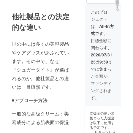
料込）
一緒に
選
がな
トで
択
／ 定価
使いた
す
い」と
す。 お
る
29,400
い」
いう方
このプロ
届け内
他社製品との決定
円 ■ 限
「首筋
は、ぜ
容：
ジェクト
定：50
やデコ
ひこの
HAVE_
名様 ※1
的な違い
ルテま
機会に
は、
All-In方
R シュ
本あた
でたっ
自活す
ガータ
式
です。
り：
ぷり贅
る肌へ
イト
5,880円
沢に使
の第一
目標金額に
（100m
世の中には多くの美容製品
（本プ
いた
歩を踏
l）×1本
関わらず、
ロジェ
い！」
み出し
付属
やケアグッズがあふれてい
クト最
という
てみて
2026/07/31
品：日
大割
お声に
くださ
本語版
ます。その中で、なぜ
23:59:59
ま
引！）
応え
い。 お
オリジ
【本気
る、割
届け内
でに集まっ
ナル使
『シュガータイト』が選ば
で引き
引率が
容：
用マ
た金額が
締めた
さらに
れるのか。他社製品との違
HAVE_
ニュア
い方
アップ
R シュ
ファンディ
ル
へ。圧
いは一目瞭然です。
した2本
ガータ
ングされま
倒的に
セット
イト
お得な
です。
（100m
す。
◾️アプローチ方法
大容量
筋膜テ
l）×1本
セッ
ラピー
付属
ト】
は継続
品：日
一般的な高級クリーム：美
支援金の使い道
「どう
するこ
本語版
集まった支援金
せ使う
とでよ
オリジ
容成分による肌表面の保湿
は以下に使用す
なら一
り効果
ナル使
る予定です。
番安く
を実感
用マ
リターン仕入