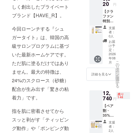
名様
20
のチャ
円
しく創出したプライベート
【超早
ンスで
【クラ
割を逃
す。数
ブランド【HAVE_R】。
ファン
した方
量限定
特別
へ！ま
のた
割・
だまだ
め、即
支援
今回ローンチする『シュ
10%OF
お得な
完売が
者：
F】シュ
メイン
予想さ
0人
ガータイト』は、韓国の高
ガータ
リター
れま
お届
イト 1
ン】 超
級サロンプログラムに基づ
す。
け予
本セッ
早割に
定：
迷った
いた最新ホームケアです。
ト ■ 販
2026
間に合
らまず
年08
売価
わな
はこち
こ
月
ただ肌に塗るだけではあり
格：
かった
の
らをご
リ
8,820円
方もご
タ
支援く
ません。最大の特徴は、
ー
（税
安心く
ン
ださ
詳細を見る
を
込・送
ださ
選
い！ ■
24%のスクロース（砂糖）
択
料込）
い！一
す
販売価
る
／ 定価
般販売
配合が生み出す「驚きの粘
格：
12,
9,800円
予定価
6,860円
残り
■ 限
着力」です。
740
格から
148
（税
円
定：150
約2,000
込・送
【ペア
名様
円引き
料込）
指を肌に密着させてから
割・
【一般
とな
／ 定価
35%OF
発売前
る、大
9,800円
スッと剥がす「ティッピン
F】シュ
にいち
変お得
■ 限
支援
ガータ
早く！
な
定：100
者：
グ動作」や「ポンピング動
イト 2
新感覚
20%OF
2人
名様 ・