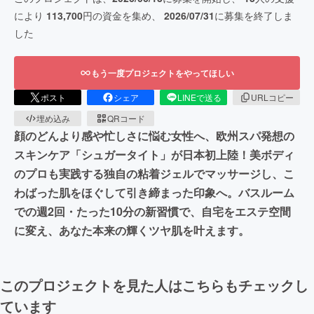
により
113,700
円の資金を集め、
2026/07/31
に募集を終了しま
した
もう一度プロジェクトをやってほしい
ポスト
シェア
LINEで送る
URLコピー
埋め込み
QRコード
顔のどんより感や忙しさに悩む女性へ、欧州スパ発想の
スキンケア「シュガータイト」が日本初上陸！美ボディ
のプロも実践する独自の粘着ジェルでマッサージし、こ
わばった肌をほぐして引き締まった印象へ。バスルーム
での週2回・たった10分の新習慣で、自宅をエステ空間
に変え、あなた本来の輝くツヤ肌を叶えます。
このプロジェクトを見た人はこちらもチェックし
ています