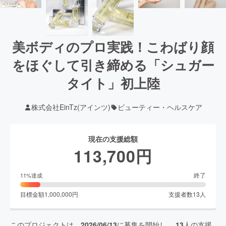
美ボディのプロ実践！こわばり顔
をほぐして引き締める「シュガー
タイト」初上陸
株式会社EinTz(アインツ)
ビューティー・ヘルスケア
現在の支援総額
113,700
円
終了
11
%達成
目標金額
1,000,000
円
支援者数
13
人
このプロジェクトは、
2026/06/13
に募集を開始し、
13
人の支援