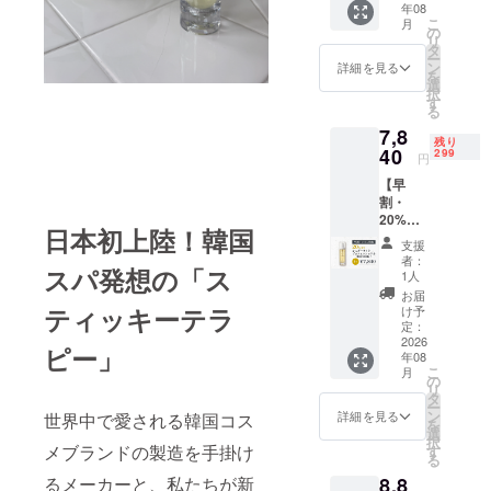
年08
陸を記
こ
月
念し
の
リ
て、な
タ
ー
んと韓
ン
詳細を見る
を
国現地
選
択
での販
す
る
売価格
7,8
よりも
残り
安く手
40
299
円
に入る
【早
「超早
割・
割」を
20%OF
ご用意
日本初上陸！韓国
F】シュ
しまし
支援
ガータ
た！ 新
者：
スパ発想の「ス
イト 1
感覚の
1人
本セッ
「ス
お届
ト ■ 販
ティッ
ティッキーテラ
け予
売価
キーテ
定：
格：
2026
ラ
ピー」
年08
7,840円
ピー」
こ
月
（税
をいち
の
リ
込・送
早く、
タ
ー
料込）
そして
ン
詳細を見る
世界中で愛される韓国コス
を
／ 定価
最もお
選
択
9,800円
得に体
メブランドの製造を手掛け
す
る
■ 限
験でき
8,8
るメーカーと、私たちが新
定：300
る絶好