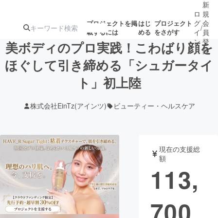
新
ロ
規
グ
会
プロジェクトを掲
はじ
プロジェクト
/
載するには
める
をさがす
イ
員
ン
登
美ボディのプロ実践！こわばり顔を
録
ほぐして引き締める「シュガータイ
ト」初上陸
人気のプロ
注目のリ
注目の新着プロ
募集終了が近いプ
もうすぐ公開
ジェクト
ターン
ジェクト
ロジェクト
されます
株式会社EinTz(アインツ)
ビューティー・ヘルスケア
アート・写真
音楽
現在の支援総
テクノロジー・ガジェット
ゲーム・サ
額
113,
映像・映画
書籍・雑誌
700
ビジネス・起業
チャレンジ