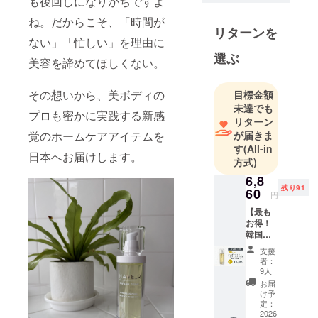
も後回しになりがちですよ
ね。だからこそ、「時間が
リターンを
ない」「忙しい」を理由に
選ぶ
美容を諦めてほしくない。
その想いから、美ボディの
目標金額
未達でも
プロも密かに実践する新感
リターン
が届きま
覚のホームケアアイテムを
す
(All-in
日本へお届けします。
方式)
6,8
残り91
60
円
【最も
お得！
韓国現
地より
支援
も安い
者：
採算度
9人
外視の
お届
特別
け予
枠】 日
定：
本初上
2026