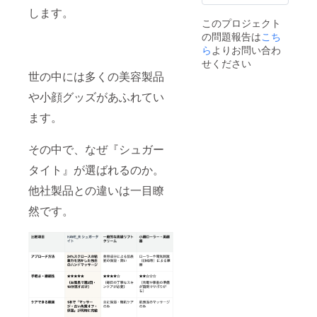
常に取
オリジ
します。
り入れ
ナル使
このプロジェクト
ましょ
用マ
の問題報告は
う。ス
こち
ニュア
トック
ル
ら
よりお問い合わ
用とし
せください
てはも
世の中には多くの美容製品
ちろ
ん、プ
や小顔グッズがあふれてい
レゼン
ト用に
ます。
も大変
喜ばれ
その中で、なぜ『シュガー
ます。
お届け
タイト』が選ばれるのか。
内容：
HAVE_
他社製品との違いは一目瞭
R シュ
ガータ
然です。
イト
（100m
l）×3本
付属
品：日
本語版
オリジ
ナル使
用マ