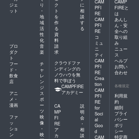
CAM
CAMP
ジェ
り
ク
に
PFI
FIREと
ット
・
ト
相
RE
は
地
を
談
CAM
あんし
域
作
す
PFI
ん・安
活
る
る
RE
全への
性
資
コ
取り組
化
料
ミュ
み
プロ
音
請
ニ
ニュー
ダク
楽
求
ティ
ス
ト
CAM
ヘルプ
クラウドファ
フー
チ
PFI
お問い
ンディングの
ド・
ャ
RE
合わせ
ノウハウを無
飲食
レ
Crea
料で学ぼう
店
ン
tion
各種規定
CAMPFIRE
ジ
CAM
アカデミー
アニ
ス
利用規
PFI
メ・
ポ
約
RE
漫画
ー
CA
説
細則
for
ツ
MP
明
プライ
Soci
ファ
映
FI
会
バシー
al
ッ
像
RE
・
ポリ
Goo
ショ
・
ア
相
シー
d
ン
映
カ
談
特定商
CAM