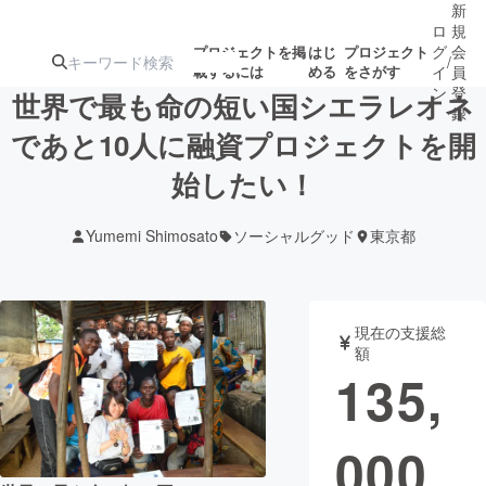
新
ロ
規
グ
会
プロジェクトを掲
はじ
プロジェクト
/
載するには
める
をさがす
イ
員
ン
登
世界で最も命の短い国シエラレオネ
録
であと10人に融資プロジェクトを開
始したい！
人気のプロ
注目のリ
注目の新着プロ
募集終了が近いプ
もうすぐ公開
ジェクト
ターン
ジェクト
ロジェクト
されます
Yumemi Shimosato
ソーシャルグッド
東京都
アート・写真
音楽
現在の支援総
テクノロジー・ガジェット
ゲーム・サ
額
135,
映像・映画
書籍・雑誌
000
ビジネス・起業
チャレンジ