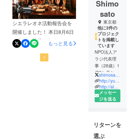
Shimo
sato
東京都
シエラレオネ活動報告会を
他に3件の
開催しました！ 本日8月6日
プロジェク
トを掲載し
（土）に渋谷にあるアフリ
もっと見る
ています
カ料理屋「イェネガ」さん
NPO法人ア
にて、シエラレオネでの現
1
ラジ代表理
事（28歳）1
地活動報告会を開催しまし
歳3か月と0
shimosatoyumemi
た。23名の方にお越しいた
歳3か月を育
http://yumemi-blog.com
だき、20名の方が久しぶり
成中であり
http://alazi.org
にあった仲間たちでした
メッセー
ます！！
ジを送る
～！ご参加いただき誠にあ
りがとうございました(^^♪
報告会では、今回のクラウ
リターンを
ドファンディングで挑戦し
選ぶ
ている、若者融資プロジェ