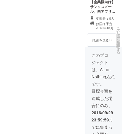
【企業様向け】
たい～https://camp-
サンクスメー
ル、西アフリカ
fire.jp/projects/view/9535撮
雑貨プレゼント
支援者：0人
大、現地事務所
影：亜佳音ちゃん♪ありがと
お届け予定：
にお名前掲載、
こ
2016年10月
う♪
の
出資者として融
リ
タ
資を開始した現
ー
ン
地の若者からの
詳細を見る
を
選
サンクスエア
択
す
メール、10年間
る
Alazi Dream
このプロ
ProjectHP＆イ
ジェクト
ベントチラシに
ロゴor会社ロゴ
は、All-or-
掲載、融資プロ
Nothing方式
ジェクト報告書
を後日郵送
です。
目標金額を
達成した場
合にのみ、
2016/09/29
23:59:59
ま
でに集まっ