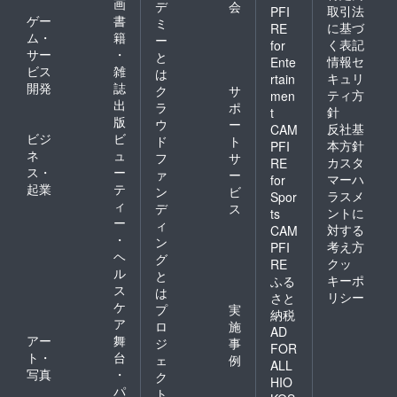
画
デ
会
取引法
PFI
ゲー
書
ミ
に基づ
RE
ム・
籍
ー
く表記
for
サー
・
と
情報セ
Ente
ビス
雑
は
キュリ
rtain
開発
誌
ク
サ
ティ方
men
出
ラ
ポ
針
t
版
ウ
ー
反社基
CAM
ビジ
ビ
ド
ト
本方針
PFI
ネ
ュ
フ
サ
カスタ
RE
ス・
ー
ァ
ー
マーハ
for
起業
テ
ン
ビ
ラスメ
Spor
ィ
デ
ス
ントに
ts
ー
ィ
対する
CAM
・
ン
考え方
PFI
ヘ
グ
クッ
RE
ル
と
キーポ
ふる
ス
は
リシー
さと
ケ
プ
実
納税
ア
ロ
施
AD
アー
舞
ジ
事
FOR
ト・
台
ェ
例
ALL
写真
・
ク
HIO
パ
ト