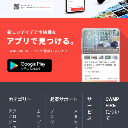
カテゴリー
起案サポート
サ
CAMP
ー
FIRE
テク
ま
プ
ス
ビ
につい
ノロ
ち
ロ
タ
ス
て
ジー
づ
ジ
ッ
・ガ
く
ェ
フ