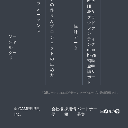
KOS
フ
の
HI
ォ
作
JFA
ー
り
クラ
マ
方
ウド
ン
プ
統
ファ
ス
ロ
計
ン
ソー
ジ
デ
ディ
シャ
ェ
ー
ング
ル
ク
タ
mac
グッ
ト
hi-ya
ド
の
補助
広
金申
め
請サ
方
ポー
ト
「QRコード」は株式会社デンソーウェーブの登録商標です。
© CAMPFIRE,
会社概
採用情
パートナー
Inc.
要
報
募集