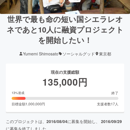
世界で最も命の短い国シエラレオ
ネであと10人に融資プロジェクト
を開始したい！
Yumemi Shimosato
ソーシャルグッド
東京都
現在の支援総額
135,000
円
終了
13
%達成
目標金額
1,000,000
円
支援者数
17
人
このプロジェクトは、
2016/08/04
に募集を開始し、
2016/09/29
に募集を終了しました