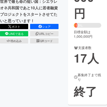
世界で最も命の短い国：シエラレ
円
オネ共和国であと10人に若者融資
まちづくり・地域活性化
プロジェクトをスタートさせてた
いと思っています！
CAMPFIRE for Social Good
CAMPFIRE Creation
13%
ポスト
シェア
CAMPFIREふるさと納税
machi-ya
コミュニティ
目標金額は
LINEで送る
URLコピー
1,000,000円
埋め込み
QRコード
支援者数
17
人
募集終了まで残
り
終了