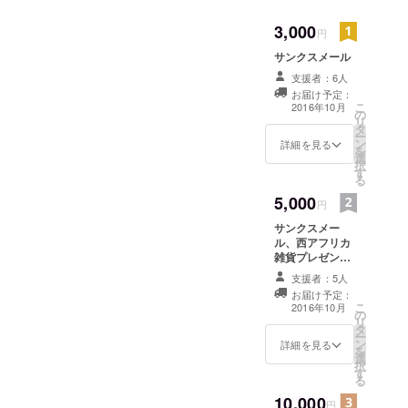
クトのお話しも含めて、ほ
3,000
円
かシエラレオネで開始した
サンクスメール
４つのプロジェクト（フ
支援者：6人
リータウンレストラン地図
お届け予定：
こ
2016年10月
の
プロジェクト・西アフリカ
リ
タ
ー
雑貨販売プロジェクト・
ン
詳細を見る
を
選
択
DreamGameYUME・サッ
す
る
カーチーム支援プロジェク
5,000
円
ト）についてスライドでお
サンクスメー
ル、西アフリカ
話ししさせていただきまし
雑貨プレゼント
た。 久々にお会いできて本
（腕輪orピア
支援者：5人
ス）
当にうれしかったです!お昼
お届け予定：
こ
2016年10月
の
ご飯食べたばかりで書類も
リ
タ
ー
ン
詳細を見る
見にくくて眠くなっちゃっ
を
選
択
たかな？と思いましたが、
す
る
参加者さん同士でよく交流
10,000
円