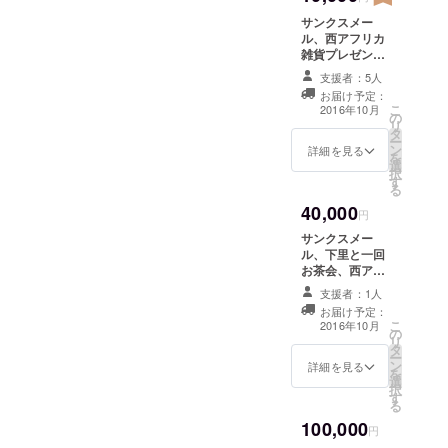
して、みなさん楽しんでい
サンクスメー
ル、西アフリカ
ましたね！ありがとうござ
雑貨プレゼント
(腕輪orピア
いました♡ 今回23名の参加
支援者：5人
ス）、現地事務
お届け予定：
者さんがお越しになってく
所にお名前掲載
こ
2016年10月
の
リ
れたので、×500円で11500
タ
ー
ン
詳細を見る
円がシエラレオネのために
を
選
択
す
使われる「シエラレオネ夢
る
40,000
基金」として貯金できまし
円
サンクスメー
た。ご協力ありがとうござ
ル、下里と一回
います！ 今後も頑張ってい
お茶会、西アフ
リカ雑貨プレゼ
支援者：1人
きますのでどうぞよろしく
ント大（ネック
お届け予定：
レス）、現地事
お願いいたします！ 100万
こ
2016年10月
の
務所にお名前掲
リ
タ
載、出資者とし
円のクラウドファンディン
ー
ン
て融資を開始し
詳細を見る
を
グに挑戦中！～シエラレオ
選
た現地の若者か
択
す
らのサンクスエ
る
ネで若者融資プロジェクト
アメール、融資
100,000
プロジェクト報
円
をあと10名にスタートさせ
告書を後日郵送