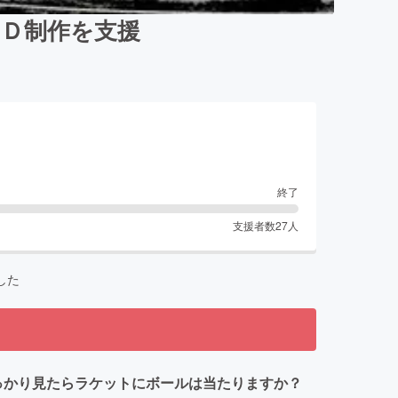
Ｄ制作を支援
終了
支援者数
27
人
した
っかり見たらラケットにボールは当たりますか？