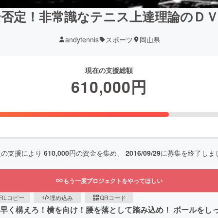
全否定！非常識なテニス上達理論のＤＶ
andytennis
スポーツ
岡山県
現在の支援総額
610,000
円
人の支援により
610,000
円の資金を集め、
2016/09/29
に募集を終了しま
もう一度プロジェクトをやってほしい
RLコピー
埋め込み
QRコード
 早く構えろ！横を向け！腰を落として踏み込め！ ボールをし