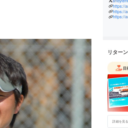
andyten
ルandyt
https://
ル『非常
https:/
https:/
Youtu
運営中。
リターン
目
詳細を見