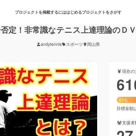
プロジェクトを掲載するには
はじめる
プロジェクトをさがす
全否定！非常識なテニス上達理論のＤＶ
andytennis
スポーツ
岡山県
注目のリターン
注目の新着プロジェクト
募集終了が近いプロジェクト
も
現在の
音楽
舞台・パフォーマンス
61
ゲーム・サービス開発
フード・飲食店
61%
書籍・雑誌出版
アニメ・漫画
目標金額は1
支援者
チャレンジ
ビューティー・ヘルスケ
27