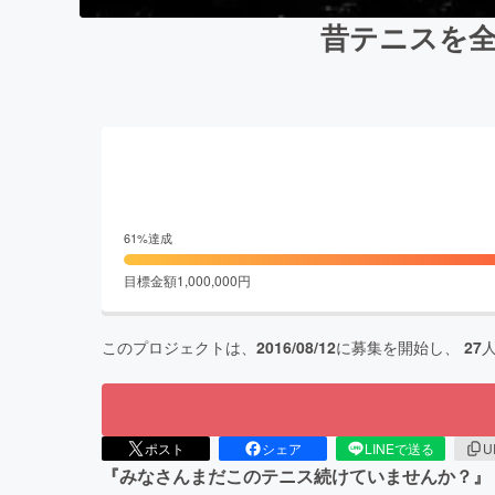
昔テニスを
61
%達成
目標金額
1,000,000
円
このプロジェクトは、
2016/08/12
に募集を開始し、
27
ポスト
シェア
LINEで送る
U
『みなさんまだこのテニス続けていませんか？』