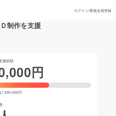
ログイン
/
新規会員登録
Ｄ制作を支援
うすぐ公開されます
支援総額
プロダクト
0,000
円
ファッション
スポーツ
,000,000円
数
ア
ソーシャルグッド
人