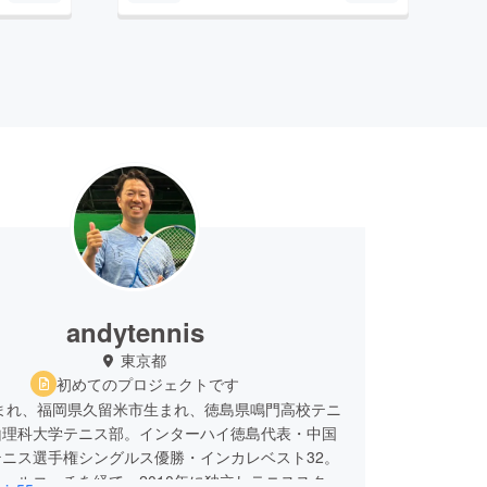
andytennis
東京都
初めてのプロジェクトです
生まれ、福岡県久留米市生まれ、徳島県鳴門高校テニ
山理科大学テニス部。インターハイ徳島代表・中国
ニス選手権シングルス優勝・インカレベスト32。
ールコーチを経て、2010年に独立しテニススクー