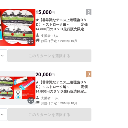
15,000
円
★【非常識なテニス上達理論ＤＶ
Ｄ】～ストローク編～ 定価
14,800円のＤＶＤ先行販売限定
38％offの 10,000円での購入
支援者：6人
★有料メールマガジン(3,240円／
お届け予定：2016年10月
月)2か月分の配信 スクールメルマ
ガ会員専用サイトの使用2か月間付
き ※専用サイトから内容への質問
このリターンを選択する
る
＆補足動画を閲覧出来ます。
20,000
円
★【非常識なテニス上達理論ＤＶ
Ｄ】～ストローク編～ 定価
14,800円のＤＶＤ先行販売限定
38％offの 10,000円での購入
支援者：3人
★andytennisロゴマークキーホル
お届け予定：2016年10月
ダー[プロジェクト限定非売品] ★有
料メールマガジン(3,240円／月)3か
月分の配信 スクールメルマガ会員
このリターンを選択する
る
専用サイトの使用3か月間付き ※
専用サイトから内容への質問＆補足
動画を閲覧出来ます。 ★オリジナル