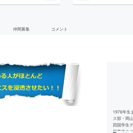
仲間募集
コメント
1976年
ス部・岡
四国学生テ
卒業後スク