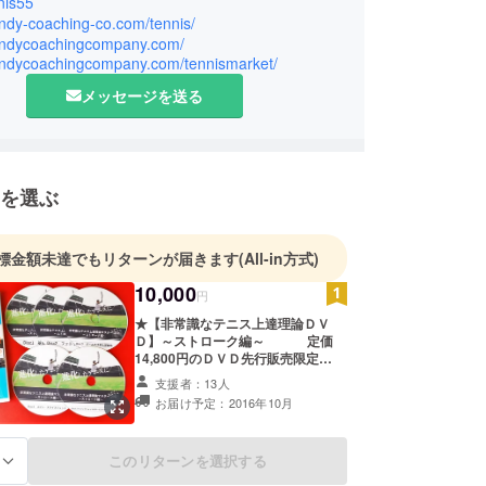
nis55
ennisを開校。拠点を東京に移し、Youtubeチャンネ
andy-coaching-co.com/tennis/
識なテニス上達理論』を配信中。
/andycoachingcompany.com/
/andycoachingcompany.com/tennismarket/
beコラボからのプロテニス選手のサポートイベントを
メッセージを送る
を選ぶ
標金額未達でもリターンが届きます
(All-in方式)
10,000
円
★【非常識なテニス上達理論ＤＶ
Ｄ】～ストローク編～ 定価
14,800円のＤＶＤ先行販売限定
38％offの 10,000円での購入
支援者：13人
お届け予定：2016年10月
このリターンを選択する
る