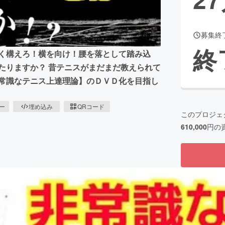
募集終
CAMPFIRE for Social Good
CAMPFIRE Creation
終
早く構えろ！横を向け！腰を落として踏み込
CAMPFIREふるさと納税
machi-ya
コミュニティ
たりますか？ 昔テニスがまだまだ教えられて
非常識なテニス上達理論】のＤＶＤ化を目指し
ピー
埋め込み
QRコード
このプロジェ
610,000
円の