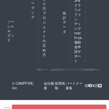
JFA
ー
り
クラ
マ
方
ウド
ン
プ
統
ファ
ス
ロ
計
ン
ソー
ジ
デ
ディ
シャ
ェ
ー
ング
ル
ク
タ
mac
グッ
ト
hi-ya
ド
の
補助
広
金申
め
請サ
方
ポー
ト
「QRコード」は株式会社デンソーウェーブの登録商標です。
© CAMPFIRE,
会社概
採用情
パートナー
Inc.
要
報
募集