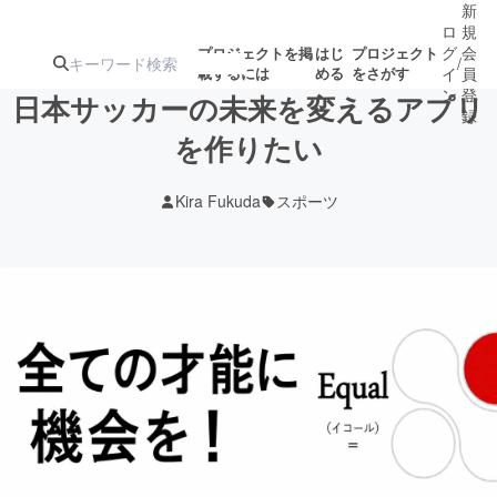
新
ロ
規
グ
会
プロジェクトを掲
はじ
プロジェクト
/
載するには
める
をさがす
イ
員
ン
登
日本サッカーの未来を変えるアプリ
録
を作りたい
人気のプロ
注目のリ
注目の新着プロ
募集終了が近いプ
もうすぐ公開
Kira Fukuda
スポーツ
ジェクト
ターン
ジェクト
ロジェクト
されます
アート・写真
音楽
テクノロジー・ガジェット
ゲーム・サ
映像・映画
書籍・雑誌
ビジネス・起業
チャレンジ