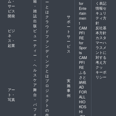
ム・
籍
ー
く表記
for
サー
・
と
情報セ
Ente
ビス
雑
は
キュリ
rtain
開発
誌
ク
サ
ティ方
men
出
ラ
ポ
針
t
版
ウ
ー
反社基
CAM
ビジ
ビ
ド
ト
本方針
PFI
ネ
ュ
フ
サ
カスタ
RE
ス・
ー
ァ
ー
マーハ
for
起業
テ
ン
ビ
ラスメ
Spor
ィ
デ
ス
ントに
ts
ー
ィ
対する
CAM
・
ン
考え方
PFI
ヘ
グ
クッ
RE
ル
と
キーポ
ふる
ス
は
リシー
さと
ケ
プ
実
納税
ア
ロ
施
AD
アー
舞
ジ
事
FOR
ト・
台
ェ
例
ALL
写真
・
ク
HIO
パ
ト
KOS
フ
の
HI
ォ
作