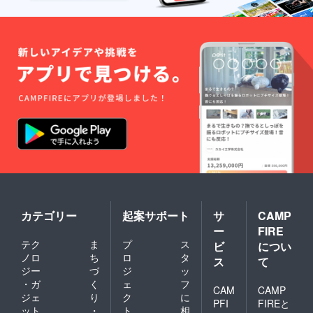
カテゴリー
起案サポート
サ
CAMP
ー
FIRE
テク
ま
プ
ス
ビ
につい
ノロ
ち
ロ
タ
ス
て
ジー
づ
ジ
ッ
・ガ
く
ェ
フ
CAM
CAMP
ジェ
り
ク
に
PFI
FIREと
ット
・
ト
相