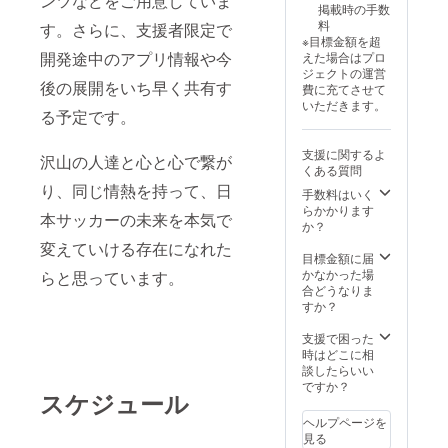
ンツなどをご用意していま
ゴ・バ
Equal公
掲載時の手数
ナー掲
式Xへの
料
す。さらに、支援者限定で
載 ・注
文字、
※目標金額を超
意事
ロゴ掲
開発途中のアプリ情報や今
えた場合はプロ
項：支
載
ジェクトの運営
後の展開をいち早く共有す
援時、
Equal公
費に充てさせて
必ず備
式
いただきます。
る予定です。
考欄に
Facebo
掲載を
okへの
希望さ
文字、
支援に関するよ
沢山の人達と心と心で繋が
れるお
ロゴ掲
くある質問
名前を
載 ご希
り、同じ情熱を持って、日
手数料はいく
ご記入
望に応
らかかります
くださ
じて
本サッカーの未来を本気で
か？
い
SNSア
変えていける存在になれた
カウン
目標金額に届
トのタ
かなかった場
らと思っています。
グ付け
合どうなりま
も可能
すか？
・掲載
期間：
支援で困った
2027年
時はどこに相
２月か
談したらいい
ら事業
ですか？
が存続
スケジュール
する限
ヘルプページを
り掲載
見る
・注意