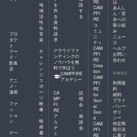
RE
は
地
を
談
CAM
あんし
域
作
す
PFI
ん・安
活
る
る
RE
全への
性
資
コ
取り組
化
料
ミュ
み
プロ
音
請
ニ
ニュー
ダク
楽
求
ティ
ス
ト
CAM
ヘルプ
クラウドファ
フー
チ
PFI
お問い
ンディングの
ド・
ャ
RE
合わせ
ノウハウを無
飲食
レ
Crea
料で学ぼう
店
ン
tion
各種規定
CAMPFIRE
ジ
CAM
アカデミー
アニ
ス
利用規
PFI
メ・
ポ
約
RE
漫画
ー
CA
説
細則
for
ツ
MP
明
プライ
Soci
ファ
映
FI
会
バシー
al
ッ
像
RE
・
ポリ
Goo
ショ
・
ア
相
シー
d
ン
映
カ
談
特定商
CAM
画
デ
会
取引法
PFI
ゲー
書
ミ
に基づ
RE