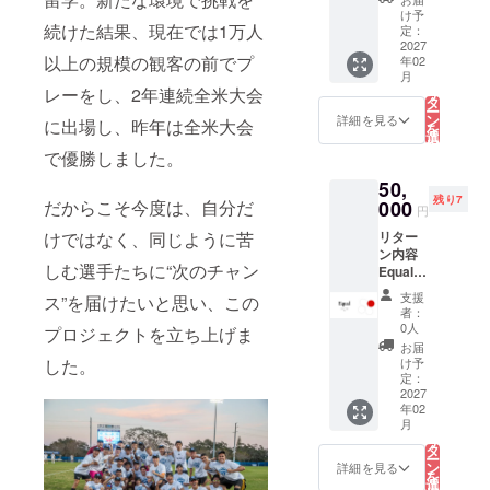
京都内
生から
け予
または
英会話
続けた結果、現在では1万人
定：
オンラ
レッス
2027
イン 交
以上の規模の観客の前でプ
年02
ン 対象
通費：
こ
月
年齢
の
自己負
レーをし、2年連続全米大会
リ
制限な
タ
担 詳細
ー
し 2027
ン
詳細を見る
に出場し、昨年は全米大会
はメー
を
年 2月
選
ル連絡
択
提供予
す
で優勝しました。
る
定 オン
50,
ライン
残り7
ZOOM
000
だからこそ今度は、自分だ
円
などか
リター
けではなく、同じように苦
らのア
ン内容
クセス
しむ選手たちに“次のチャン
Equal公
になり
式ウェ
ます
支援
ス”を届けたいと思い、この
ブサイ
者：
トへの
0人
プロジェクトを立ち上げま
企業ロ
お届
ゴ掲載
け予
した。
ご支援
定：
後の流
2027
年02
れ ご支
こ
月
援後、
の
リ
掲載希
タ
ー
望ロゴ
ン
詳細を見る
を
データ
選