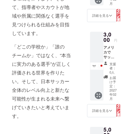
用や奨
してのキャ
こ
月
オンラ
学金に
の
て、指導者やスカウトが地
リ
リアを追求
イン 交
ついて
タ
ー
通費：
ビザや
域や所属に関係なく選手を
ン
詳細を見る
しながら、
を
自己負
渡航準
選
択
海外挑戦や
見つけられる仕組みを目指
担 詳細
備 海外
す
る
はメー
留学を目指
生活の
しています。
3,0
ル連絡
リアル
す学生・ア
00
現地で
円
スリートに
の苦労
「どこの学校か」「誰の
アメリ
や乗り
向けたサ
カで
越え方
チームか」ではなく、“本当
ポート活動
サッ
将来の
カー留
にも取り組
キャリ
に実力のある選手”が正しく
支援
学中の
アの考
者：
んでいま
数名の
評価される世界を作りた
え方 な
0人
す。
現役選
どをお
お届
い。そして、日本サッカー
手と話
話しし
け予
せる
定：
ます。
全体のレベル向上と新たな
（60
2027
「海外
年02
分） ・
に行き
可能性が生まれる未来へ繋
こ
月
留学生
の
たいけ
リ
活につ
タ
ど何か
げていきたいと考えていま
ー
いて質
ン
ら始め
詳細を見る
を
問可能
選
す。
ればい
択
・サッ
す
いかわ
る
カー留
からな
5,0
学で実
い」
際に使