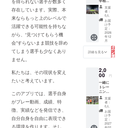
学相談
を得られない選手が数多く
通費：
は以下の通
会 海外
自己負
支援
存在しています。実際、本
でス
担 詳細
りです。
者：
ポー
はメー
0人
来ならもっと上のレベルで
ツ、勉
ル連絡
お届
強、仕
2024年：
け予
活躍できる可能性を持ちな
事など
定：
NJCAA全米
に挑戦
2026
がら、“見つけてもらう機
大会ベスト4
年12
したい
こ
月
方に向
会”すらないまま競技を辞め
の
2025年：
リ
けた個
タ
NJCAA全米
ー
てしまう選手も少なくあり
別相談
ン
詳細を見る
を
大会優勝
会で
選
択
ません。
す。 実
す
2026年：
る
際に海
Annapolis
2,0
外へ挑
私たちは、その現状を変え
戦した
00
Blues FC 入
円
経験を
たいと考えています。
団
一緒に
もと
2026年秋：
トレー
に、 留
ニング
学まで
このアプリでは、選手自身
College of
参加権
の流れ
支援
Charleston
日時：
がプレー動画、成績、特
学校や
者：
2027年
入学予定
チーム
0人
徴、実績などを発信でき、
2月頃予
の探し
お届
定 場
方 英語
け予
自分自身を自由に表現でき
現在はサッ
所：東
力につ
定：
京都内
2027
いて 費
カー選手と
る環境を作ります。そし
年02
または