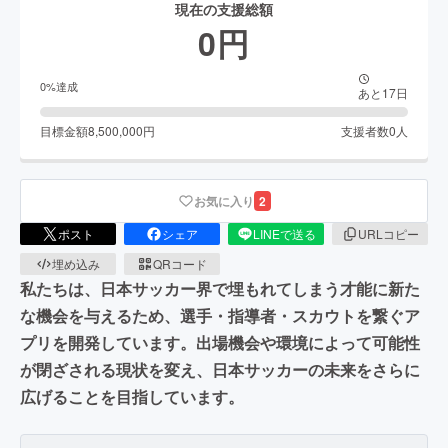
現在の支援総額
0
円
0
%達成
あと
17
日
目標金額
8,500,000
円
支援者数
0
人
お気に入り
2
ポスト
シェア
LINEで送る
URLコピー
埋め込み
QRコード
私たちは、日本サッカー界で埋もれてしまう才能に新た
な機会を与えるため、選手・指導者・スカウトを繋ぐア
プリを開発しています。出場機会や環境によって可能性
が閉ざされる現状を変え、日本サッカーの未来をさらに
広げることを目指しています。