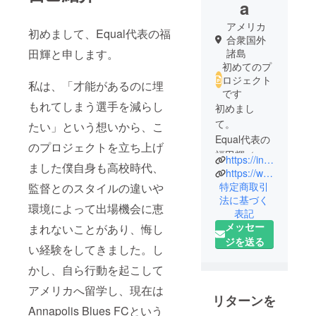
a
アメリカ
初めまして、Equal代表の福
合衆国外
田輝と申します。
諸島
初めてのプ
ロジェクト
私は、「才能があるのに埋
です
もれてしまう選手を減らし
初めまし
て。
たい」という想いから、こ
Equal代表の
のプロジェクトを立ち上げ
福田輝（ふ
https://indianhillsathletics.com/sports/msoc/2025-26/bios/yamaoka_kira_240n
ました僕自身も高校時代、
くだ きら）
https://www.instagram.com/dfw_67?igsh=MXhvc3IzeDQ4eG1jcA%3D%3D&utm_source=qr
と申しま
特定商取引
監督とのスタイルの違いや
法に基づく
す。
環境によって出場機会に恵
表記
メッセー
まれないことがあり、悔し
現在、アメ
ジを送る
リカの大学
い経験をしてきました。し
に通いなが
かし、自ら行動を起こして
らサッカー
アメリカへ留学し、現在は
選手として
リターンを
Annapolis Blues FCという
活動してい