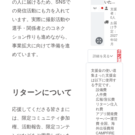
の人に届けるため、SNSで
Support
いた企
項：支
ers（プ
業様
援時、
支援
の発信活動にも力を入れて
ロジェ
を、
必ず備
者：
クトサ
Equal公
考欄に
0人
います。実際に撮影活動や
ポー
式
掲載を
お届
ター）
SNS（I
希望さ
選手・関係者とのコネク
け予
」ペー
nstagra
れるお
定：
ジへ掲
m・X・
2027
ション作りも進めながら、
名前を
年02
載いた
Facebo
ご記入
こ
月
事業拡大に向けて準備を進
しま
ok）に
くださ
の
リ
す。 リ
てプロ
い
タ
めています。
ー
ターン
ジェク
ン
詳細を見る
を
内容
トサ
選
択
Equal公
ポー
す
る
式ウェ
ターと
支援金の使い道
ブサイ
してご
集まった支援金
トへの
掲載い
は以下に使用す
お名前
たしま
る予定です。
掲載 ・
す。 リ
リターンについて
設備費
掲載期
ターン
人件費
間：
内容
広報/宣伝費
2027年
Equal公
リターン仕入
2月から
式
応援してくださる皆さまに
れ費
２年間
Instagr
アプリ開発費
は、限定コミュニティ参加
掲載 ・
amへの
サーバー運営
掲載方
文字、
費 全国、海
権、活動報告、限定コンテ
法：文
ロゴ掲
外出張費用
字、ロ
載
CAMPFIRE