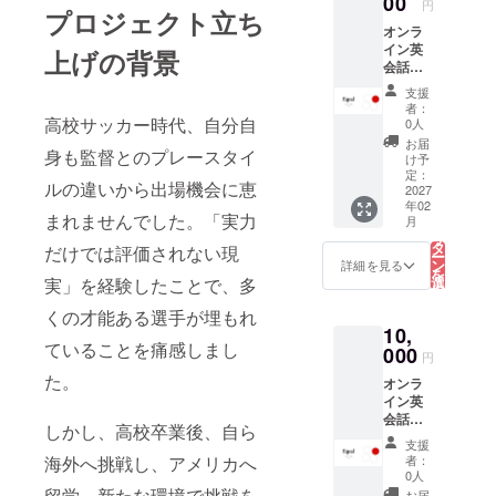
00
「ス
円
プロジェクト立ち
う英語
ポーツ
オンラ
を学べ
留学に
イン英
る ・英
上げの背景
興味が
会話
語学習
ある」
（６０
の相談
「アメ
支援
分） ネ
可能 ・
リカの
者：
イティ
日本と
高校サッカー時代、自分自
0人
大学に
ブの先
の違い
ついて
お届
身も監督とのプレースタイ
生から
・留学
け予
知りた
英会話
で獲れ
定：
い」
ルの違いから出場機会に恵
レッス
2027
るもの
「海外
年02
ン 対象
有効期
で自分
まれませんでした。「実力
こ
月
年齢
限：
の
の可能
リ
制限な
2027年
タ
性を広
だけでは評価されない現
ー
し 2027
2月末ま
ン
詳細を見る
げた
を
年 2月
で ・受
選
実」を経験したことで、多
い」 そ
択
提供予
講方
す
んな方
る
定 オン
くの才能ある選手が埋もれ
法： ※
が気軽
10,
ライン
オンラ
に相談
ていることを痛感しまし
ZOOM
000
インの
できる
円
などか
場合：
場で
た。
オンラ
らのア
ZOOM
す。 日
イン英
クセス
or
時：
会話
になり
Google
2026年
しかし、高校卒業後、自ら
（９０
ます
meetを
12月頃
支援
分） ネ
使用し
者：
海外へ挑戦し、アメリカへ
予定 場
イティ
ます。
0人
所：東
ブの先
留学。新たな環境で挑戦を
お届