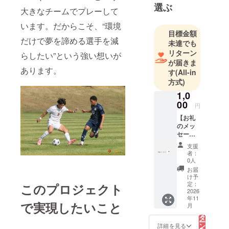
選ぶ
ます。専攻
大きなチームでプレーして
は
います。だからこそ、“環境
Sociology（
目標金額
だけで夢を諦める選手を減
社会学）
未達でも
で、社会問
リターン
らしたい”という強い想いが
が届きま
題や人の心
あります。
す
(All-in
理、コミュ
方式)
ニケーショ
1,0
ンなどにつ
00
円
いて学んで
【お礼
います。
のメッ
セー
私は「挑戦
ジ】 感
支援
謝の気
する人に
者：
持ちを
0人
もっと多く
込め
お届
の機会を届
て、お
け予
礼の
定：
このプロジェクト
けたい」と
メッ
2026
いう想いか
年11
セージ
で実現したいこと
こ
月
をお送
らEqualを立
の
リ
りしま
タ
ち上げまし
ー
す。
ン
詳細を見る