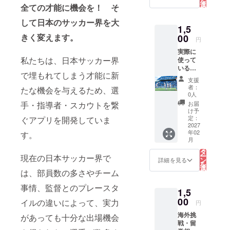
を
た。
選
全ての才能に機会を！ そ
択
す
る
して日本のサッカー界を大
高校卒業後
1,5
に単身でア
きく変えます。
00
円
メリカへ渡
実際に
り、言語や
私たちは、日本サッカー界
使って
いるト
文化の違い
で埋もれてしまう才能に新
レーニ
支援
に苦労しな
ングメ
者：
たな機会を与えるため、選
がらもサッ
ニュー
0人
公開
カーを続け
お届
手・指導者・スカウトを繋
PDFで
け予
てきまし
送付
定：
ぐアプリを開発していま
YouTub
2027
た。海外挑
年02
e限定
す。
戦を通し
こ
月
ページ
の
リ
て、多くの
で公開
タ
ー
現在の日本サッカー界で
日時：
ン
学びと成長
詳細を見る
を
2027年
選
の機会を得
は、部員数の多さやチーム
択
2月頃予
す
る
ることがで
定 場
事情、監督とのプレースタ
1,5
所：東
きました。
京都内
00
イルの違いによって、実力
円
または
海外挑
オンラ
があっても十分な出場機会
アメリカで
戦・留
イン 交
の主な実績