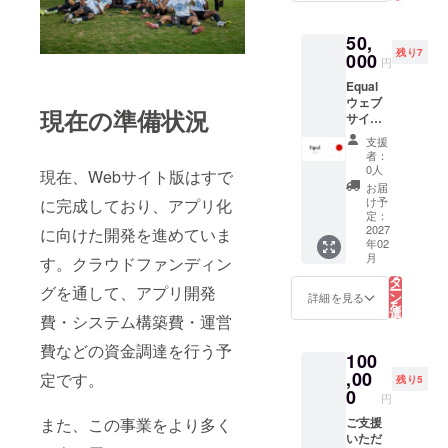
択
（PNG/
す
る
JPG）
50,
をご提
残り7
出いた
000
円
だきま
Equal
す。 掲
ウェブ
載内容
現在の準備状況
サイト
の確認
支援者
後、順
支援
掲載 ご
次ウェ
者：
支援い
ブサイ
0人
現在、Webサイト版はすで
ただい
トへ掲
お届
た方の
載いた
け予
に完成しており、アプリ化
お名前
しま
定：
（ニッ
2027
に向けた開発を進めていま
す。 ・
年02
クネー
掲載期
こ
月
す。クラウドファンディン
ム
間：
の
リ
可）、
2027 年
タ
ー
グを通して、アプリ開発
顔写真
2月から
ン
詳細を見る
を
（任
２年間
選
費・システム構築費・運営
択
意）
掲載 ・
す
る
を、
掲載方
費などの資金調達を行う予
100
Equal公
法：文
式ウェ
,00
字、ロ
定です。
残り5
ブサイ
ゴ・バ
0
円
ト内の
ナー掲
また、この事業をより多く
「Proje
ご支援
載 ・注
ct
いただ
意事