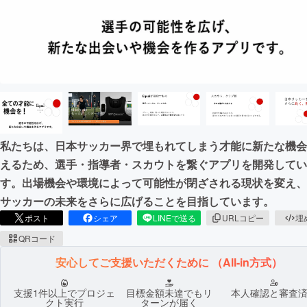
まちづくり・地域活性化
CAMPFIRE for Social Good
CAMPFIRE Creation
CAMPFIREふるさと納税
machi-ya
コミュニティ
私たちは、日本サッカー界で埋もれてしまう才能に新たな機会
えるため、選手・指導者・スカウトを繋ぐアプリを開発してい
す。出場機会や環境によって可能性が閉ざされる現状を変え、
サッカーの未来をさらに広げることを目指しています。
ポスト
シェア
LINEで送る
URLコピー
埋
QRコード
安心してご支援いただくために
（All-in方式）
支援1件以上でプロジェ
目標金額未達でもリ
本人確認と審査
クト実行
ターンが届く