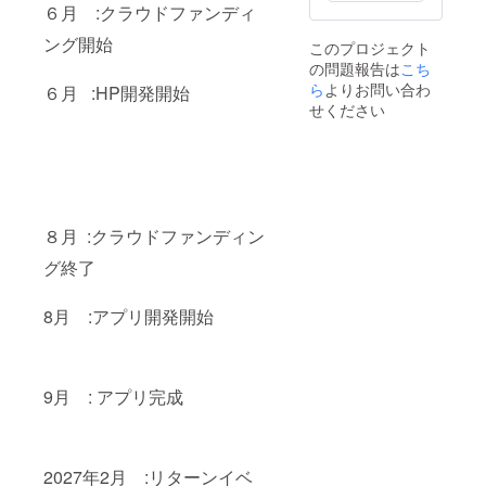
事項：
６月 :クラウドファンディ
支援
ング開始
時、必
このプロジェクト
ず備考
の問題報告は
こち
欄に掲
ら
よりお問い合わ
６月 :HP開発開始
載を希
せください
望され
るお名
前をご
記入く
ださい
８月 :クラウドファンディン
グ終了
8月 :アプリ開発開始
9月 : アプリ完成
2027年2月 :リターンイベ