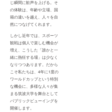
バッグ
しま
じ瞬間に歓声を上げる。そ
詳細 サ
す。 ・
イズ：
注意事
の体験は、年齢や立場、国
袋口幅
項：ロ
籍の違いを越え、人々を自
370mm
ゴ画像
× 底幅
の受け
然につなげてくれます。
200mm
渡しに
× 高さ
ついて
210mm
は、プ
しかし近年では、スポーツ
× マチ
ロジェ
170mm
クト終
観戦は個人で楽しむ機会が
素材：
了後に
綿100％
お送り
増え、こうした「誰かと一
■サコッ
する
緒に熱狂する場」は少なく
シュの
メール
詳細 サ
をご確
なりつつあります。だから
イズ：
認くだ
幅
さい。
こそ私たちは、4年に1度の
220mm
x 高さ
ワールドカップという特別
170mm
x マチ
な機会に、多様な人々が集
50mm
まる筑波大学を舞台として
素材：
ナイロ
パブリックビューイングを
ン
100％
開催します。