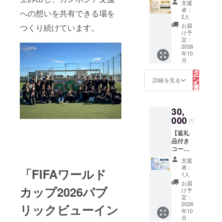
筑波大学蹴球部
支援
ん、ス
人プラ
× 底幅
ジェク
者：
公式グッズ ロゴ
への想いを共有できる場を
ポーツ
ンB】
200mm
トのた
2人
入りランチバッ
観戦や
筑波大
× 高さ
めに大
お届
つくり続けています。
グ 1個 ・筑波
お出か
学蹴球
210mm
切に使
け予
大学蹴球部公式
けの際
部出身
× マチ
わせて
定：
グッズ ロゴ入り
にもご
の「谷
2026
170mm
いただ
サコッシュ 1個
活用い
年10
口彰悟
素材：
きま
・谷口選手のお
こ
ただけ
月
選手」
綿100％
す。 ・
の
礼動画 ・お礼
リ
ます。
のお礼
お礼
タ
メール ・PV終了
ー
皆様か
メッ
メール
ン
詳細を見る
報告メール（PV
を
らのご
セージ
・PV終
選
終了報告書付
択
支援
動画、
了報告
す
き） ■ マグカッ
る
は、プ
サイン
メール
プ詳細 サイズ：
ロジェ
30,
色紙を
（PV終
直径80mm × 高
クトの
お送り
000
了報告
円
さ95mm 素材：
ために
いたし
書付
陶器 ■ ランチ
大切に
【返礼
ます。
き）
バッグ詳細 サイ
使わせ
品付き
皆様か
※「とに
ズ：袋口幅
ていた
コー
らのご
かく応
370mm × 底幅
だきま
ス：企
支援
援コー
支援
200mm × 高さ
す。 ■
業様プ
は、プ
ス」は
者：
210mm × マチ
「FIFAワールド
セット
ランA】
ロジェ
ご支援
1人
170mm 素材：
内容 ・
ご支援
クトの
金額に
お届
綿100％ ■サコッ
筑波大
カップ2026パブ
いただ
ために
関わら
け予
シュの詳細 サイ
学蹴球
きあり
大切に
定：
ず、返
ズ：幅220mm x
部公式
がとう
2026
使わせ
リックビューイン
礼品の
高さ170mm x
グッズ
年10
ござい
ていた
内容は
マチ50mm 素
こ
月
ロゴ入
ます。
だきま
の
同一と