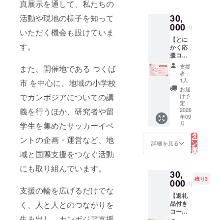
す
真展示を通して、私たちの
画」をお届けい
FIFA
き）
る
ンチ
たします。本商
ワール
バッ
30,
活動や現地の様子を知って
品は、今回の
ドカッ
グ 1個
000
FIFAワールド
円
プ パブ
いただく機会も設けていま
・お礼
カップ パブリッ
リック
メール
【とに
クビューイング
ビュー
す。
・PV終
かく応
開催にあたり、
イング
了報告
援コー
筑波大学蹴球部
開催に
メール
ス】 応
が特別に製作し
支援
また、開催地である つくば
あた
（PV終
援して
た限定グッズで
者：
り、筑
了報告
いただ
1人
す。ここでしか
市 を中心に、地域の小学校
波大学
書付
けるお
手に入らない特
お届
蹴球部
き） ■
気持ち
でカンボジアについての講
け予
別なアイテムと
が特別
マグ
がとて
定：
して、日常使い
に製作
カップ
も嬉し
2026
義を行うほか、研究者や留
はもちろん、ス
した限
年09
詳細 サ
いで
ポーツ観戦やお
定グッ
こ
月
学生を集めたサッカーイベ
イズ：
す！ 返
の
出かけの際にも
ズで
リ
直径
礼品な
タ
ご活用いただけ
す。こ
ントの企画・運営など、地
ー
80mm
しの支
ン
詳細を見る
ます。 皆様から
こでし
を
× 高さ
援のみ
選
のご支援は、プ
域と国際支援をつなぐ活動
か手に
択
95mm
のコー
す
ロジェクトのた
入らな
る
素材：
スに
にも取り組んでいます。
めに大切に使わ
い特別
30,
陶器 ■
なって
せていただきま
なアイ
残り3
ランチ
おりま
000
す。 ■ セット内
円
テムと
バッグ
す。 皆
支援の輪を広げるだけでな
容 ・筑波大学蹴
して、
【返礼
詳細 サ
様から
球部公式グッズ
日常使
品付き
く、人と人とのつながりを
イズ：
のご支
ロゴ入りマグ
いはも
コー
袋口幅
援は、
カップ 1個 ・
ちろ
生み出し、カンボジア支援
ス：個
370mm
プロ