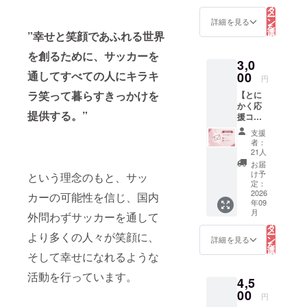
リ
礼品な
タ
ー
しの支
ン
詳細を見る
を
援のみ
選
”幸せと笑顔であふれる世界
択
のコー
す
る
スに
を創るために、サッカーを
3,0
なって
通してすべての人にキラキ
おりま
00
円
す。 皆
ラ笑って暮らすきっかけを
【とに
様から
かく応
のご支
提供する。”
援コー
援は、
ス】 応
プロ
支援
援して
ジェク
者：
いただ
トのた
21人
けるお
めに大
お届
気持ち
切に使
け予
という理念のもと、サッ
がとて
わせて
定：
も嬉し
2026
いただ
カーの可能性を信じ、国内
年09
いで
きま
こ
月
外問わずサッカーを通して
す！ 返
す。 ・
の
リ
礼品な
お礼
タ
ー
より多くの人々が笑顔に、
しの支
メール
ン
詳細を見る
を
援のみ
・PV終
選
そして幸せになれるような
択
のコー
了報告
す
る
スに
メール
活動を行っています。
4,5
なって
（PV終
おりま
00
了報告
円
す。 皆
書付