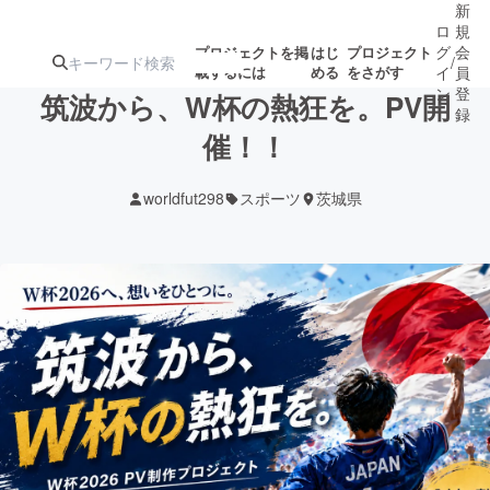
新
ロ
規
グ
会
プロジェクトを掲
はじ
プロジェクト
/
載するには
める
をさがす
イ
員
ン
登
筑波から、W杯の熱狂を。PV開
録
催！！
人気のプロ
注目のリ
注目の新着プロ
募集終了が近いプ
もうすぐ公開
worldfut298
スポーツ
茨城県
ジェクト
ターン
ジェクト
ロジェクト
されます
アート・写真
音楽
テクノロジー・ガジェット
ゲーム・サ
映像・映画
書籍・雑誌
ビジネス・起業
チャレンジ