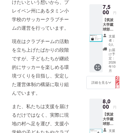
けたいという想いから、プ
いたし
メール
ただけ
7,5
ます。
（PV終
ます。
レイベン州にあるタミン小
本商品
00
了報告
皆様か
円
は、今
書付
らのご
学校のサッカークラブチー
【筑波
回の
き）
支援
大学蹴
FIFA
※「とに
は、プ
ムの運営を行っています。
球部プ
ワール
かく応
ロジェ
ラン：
ドカッ
援コー
クトの
支援
サコッ
プ パブ
ス」は
現在はクラブチームの活動
ために
者：
シュ】
リック
ご支援
0人
大切に
筑波大
ビュー
を立ち上げたばかりの段階
金額に
使わせ
お届
学蹴球
イング
関わら
け予
ていた
ですが、子どもたちが継続
部オリ
開催に
定：
ず、返
だきま
ジナル
2026
あた
礼品の
す。 ■
的にサッカーを楽しめる環
年10
ロゴ入
り、筑
内容は
内容 ・
こ
月
り「サ
波大学
の
同一と
筑波大
境づくりを目指し、安定し
リ
コッ
蹴球部
タ
なりま
学蹴球
ー
シュ」
が特別
ン
す。
詳細を見る
部公式
た運営体制の構築に取り組
を
をお届
に製作
選
グッズ
択
けいた
した限
す
んでいます。
ロゴ入
る
しま
定グッ
りマグ
8,0
す。 本
ズで
カッ
商品
また、私たちは支援を届け
00
す。こ
プ 1個
円
は、今
こでし
・お礼
るだけではなく、実際に現
【筑波
回の
か手に
メール
大学蹴
FIFA
入らな
・PV終
地の村へ足を運び、支援小
球部プ
ワール
い特別
了報告
ラン：
ドカッ
なアイ
メール
支援
学校の子どもたちやクラブ
ライト