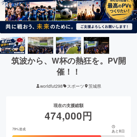
筑波から、W杯の熱狂を。PV開
催！！
worldfut298
スポーツ
茨城県
現在の支援総額
474,000
円
79
%達成
あと
8
日