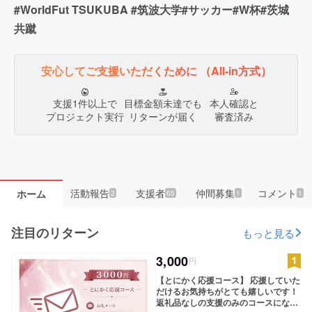
#WorldFut TSUKUBA #筑波大学#サッカー#W杯#茨城
(和歌山県那智勝浦町)出身の中村覚之助さん(旧
東京教育大学)の後輩達が頑張り、日本サッカー
共蹴
の発展と未来を担う筑波大学蹴球部を陰ながら応
援させて頂きます！
安心してご支援いただくために
（All-in方式）
パブリックビューイングを企画していただきあり
がとうございました。ささやかではありますが、
支援1件以上で
目標金額未達でも
本人確認と
支援させていただきます。
プロジェクト実行
リターンが届く
審査済み
応援メッセージにPV お疲れ様でした！ 若い世代
ならではの柔軟な発想と、思いを形にする行動力
に感動しました！ 「こんなことができたらいい
な」を本当に実現してしまうエネルギーは素晴ら
しいですね。これからの挑戦も応援しています！
活動報告
支援者
仲間募集
コメント
ホーム
2
65
1
1
その先に広がる皆さん一人ひとりの未来も心から
応援しています！
注目のリターン
もっと見る
若い子が頑張っていると聞いて応援したくなりま
した！年金生活者なのでほんの気持ちだけでごめ
3,000
円
んなさい。
【とにかく応援コース】 応援していた
だけるお気持ちがとても嬉しいです！
パブリックビューイングを開催していただきあり
返礼品なしの支援のみのコースになっ