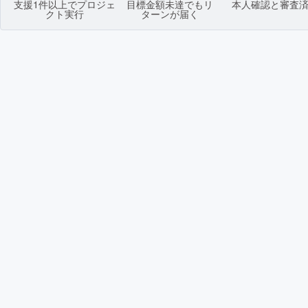
支援1件以上でプロジェ
目標金額未達でもリ
本人確認と審査
クト実行
ターンが届く