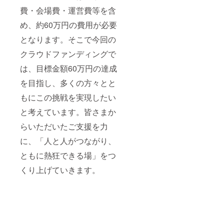
ン入り
業名・
法：企
費・会場費・運営費等を含
ボー
ロゴの
業名・
ル 1個
み掲載
ロゴの
め、約60万円の費用が必要
・プロ
・掲載
み掲載
サッ
サイ
・掲載
となります。そこで今回の
カー選
ズ：
サイ
手「谷
フィー
ズ：プ
クラウドファンディングで
口彰悟
ド投稿
ロジェ
選手」
（1,080
クト終
は、目標金額60万円の達成
のお礼
×1,350p
了後に
を目指し、多くの方々とと
動画 ・
x,4:5）
お送り
筑波大
・注意
する
もにこの挑戦を実現したい
学蹴球
事項：
メール
部公式
ロゴ画
でご連
と考えています。皆さまか
グッズ
像の受
絡いた
ロゴ入
け渡し
しま
らいただいたご支援を力
りマグ
につい
す。 ・
カッ
ては、
注意事
に、「人と人がつながり、
プ 1個
プロ
項：ロ
・筑波
ジェク
ともに熱狂できる場」をつ
ゴ画像
大学蹴
ト終了
の受け
くり上げていきます。
球部公
後にお
渡しに
式グッ
送りす
ついて
ズ ロゴ
るメー
は、プ
入りラ
ルをご
ロジェ
ンチ
確認く
クト終
バッ
ださ
了後に
グ 1個
い。
お送り