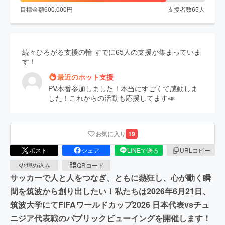
目標金額
600,000
円
支援者数
65
人
続々ひろがる支援の輪
すでに
65
人の支援が集まっていま
す！
最近のホット支援
PV本番参加しました！本当にすごくて感動しま
した！これからの活動も応援してます📣
最近のホット支援
少額ではありますが応援しております！！！つく
お気に入り
19
ばのみなさんの日本での活動やカンボジアでの活
動には驚くことばかりです！これからも素敵なみ
ポスト
シェア
LINEで送る
URLコピー
なさんの素敵な活動をたくさんの方達にお届けし
埋め込み
QRコード
てください！！頑張ってください！！！
サッカーで人と人をつなぎ、ともに熱狂し、心が動く瞬
間を筑波から創り出したい！私たちは2026年6月21日、
応援しています！頑張って下さい
筑波大学にてFIFAワールドカップ2026 日本代表vsチュ
ニジア代表戦のパブリックビューイングを開催します！
日本にイギリスからア式蹴球を導入した我が故郷