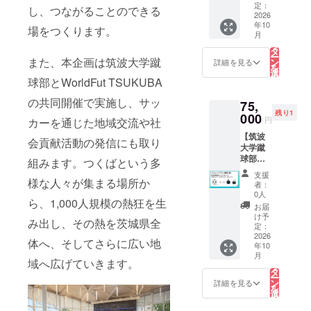
きあり
めに大
定：
イズ：
ず、返
・掲載
し、つながることのできる
がとう
2026
切に使
幅
礼品の
サイ
年10
ござい
わせて
220mm
内容は
場をつくります。
ズ：
こ
月
ます。
いただ
の
x 高さ
同一と
フィー
リ
弊団体
きま
タ
170mm
なりま
ド投稿
ー
の公式
また、本企画は筑波大学蹴
す。 ・
ン
x マチ
す。
詳細を見る
（1,080
を
インス
プロ
選
50mm
×1,350p
択
球部とWorldFut TSUKUBA
タグラ
サッ
す
素材：
x,4:5）
る
ムと公
カー選
ナイロ
・注意
の共同開催で実施し、サッ
75,
式ホー
手「谷
ン
事項：
残り1
ムペー
000
口彰悟
100％
ロゴ画
円
カーを通じた地域交流や社
ジに
選手」
像の受
【筑波
て、企
のお礼
会貢献活動の発信にも取り
け渡し
大学蹴
業様の
メッ
につい
球部プ
紹介を
セージ
組みます。つくばという多
ては、
ラン：
させて
動画 ・
プロ
支援
レジェ
様な人々が集まる場所か
いただ
プロ
者：
ジェク
ンドプ
きま
サッ
0人
ト終了
ら、1,000人規模の熱狂を生
ラン
す。皆
カー選
お届
後にお
（限定1
様から
手「谷
け予
送りす
み出し、その熱を茨城県全
枠）】
のご支
定：
口彰悟
るメー
元筑波
2026
援は大
選手」
ルをご
体へ、そしてさらに広い地
年10
大学蹴
切に使
のサイ
確認く
こ
月
球部
わせて
の
ンボー
域へ広げていきます。
ださ
リ
「谷口
いただ
タ
ル ・お
い。
ー
彰悟選
きま
ン
礼メー
詳細を見る
を
手」の
す。 ・
選
ル ・PV
択
サイン
弊団体
す
終了報
る