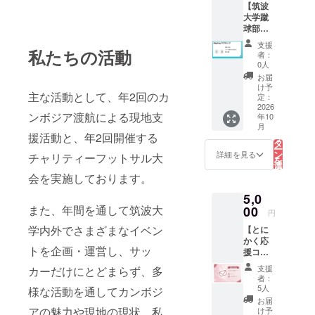
【筑波
様から
き）
大学蹴
のご支
※「とに
球部プ
援は、
かく応
ラン：
プロ
援コー
支援
マグ
私たちの活動
ジェク
ス」は
者：
カッ
トのた
ご支援
0人
プ】 筑
めに大
金額に
お届
波大学
切に使
関わら
け予
主な活動として、年2回のカ
蹴球部
わせて
定：
ず、返
オリジ
2026
いただ
礼品の
ンボジア渡航による現地支
年10
ナルロ
きま
内容は
こ
月
ゴ入り
す。 ・
の
同一と
援活動と、年2回開催する
リ
「マグ
お礼
タ
なりま
ー
カッ
メール
ン
す。
詳細を見る
チャリティーフットサル大
を
プ」を
・PV終
選
択
お届け
了報告
会を実施しております。
す
る
いたし
メール
5,0
ます。
（PV終
また、年間を通して筑波大
本商品
00
了報告
円
は、今
書付
学内外でさまざまなイベン
【とに
回の
き）
かく応
FIFA
※「とに
トを企画・運営し、サッ
援コー
ワール
かく応
ス】 応
ドカッ
援コー
支援
カーだけにとどまらず、多
援して
プ パブ
ス」は
者：
いただ
リック
ご支援
5人
様な活動を通してカンボジ
けるお
ビュー
金額に
お届
気持ち
イング
アの魅力や現地の現状、私
関わら
け予