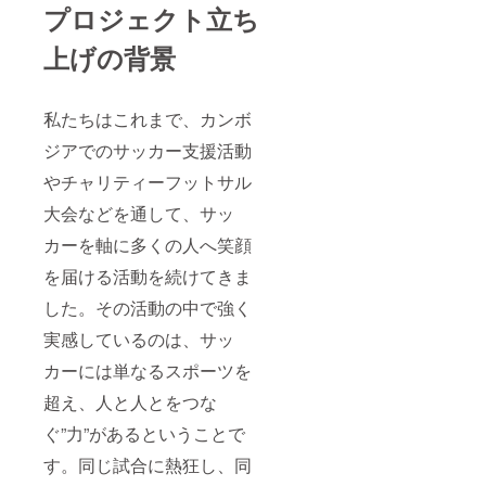
・筑波
【公式
する
プロジェクト立ち
大学蹴
ホーム
メール
球部公
ページ
をご確
上げの背景
式グッ
での掲
認くだ
ズ ロゴ
載】 ・
さい。
入りサ
掲載期
コッ
間：
私たちはこれまで、カンボ
シュ 1
2026年
個 ・お
10月1日
ジアでのサッカー支援活動
礼メー
∼2027
ル ・PV
年9月30
やチャリティーフットサル
終了報
日 ・掲
大会などを通して、サッ
告メー
載方
ル（PV
法：企
カーを軸に多くの人へ笑顔
終了報
業名・
告書付
ロゴの
を届ける活動を続けてきま
き） ■
み掲載
マグ
・掲載
した。その活動の中で強く
カップ
サイ
詳細 サ
ズ：プ
実感しているのは、サッ
イズ：
ロジェ
カーには単なるスポーツを
直径
クト終
80mm
了後に
超え、人と人とをつな
× 高さ
お送り
95mm
する
ぐ”力”があるということで
素材：
メール
陶器 ■
でご連
す。同じ試合に熱狂し、同
ランチ
絡いた