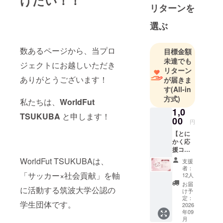
リターンを
選ぶ
数あるページから、当プロ
目標金額
未達でも
ジェクトにお越しいただき
リターン
ありがとうございます！
が届きま
す
(All-in
方式)
私たちは、
WorldFut
1,0
TSUKUBA
と申します！
00
円
【とに
かく応
援コー
ス】 応
WorldFut TSUKUBAは、
支援
援して
者：
いただ
「サッカー×社会貢献」を軸
12人
けるお
お届
に活動する筑波大学公認の
気持ち
け予
がとて
定：
学生団体です。
も嬉し
2026
年09
いで
こ
月
す！ 返
の