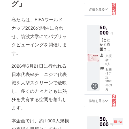
グ」
材：ナイロン
リ
りマグ
弊団体
す。 ・
タ
なりま
100％
ー
カッ
の公式
日本代
ン
す。
詳細を見る
を
プ 1個
インス
表「谷
選
択
・筑波
タグラ
口彰悟
す
私たちは、FIFAワールド
る
大学蹴
ムにて
選手」
球部公
50,
企業様
のお礼
カップ2026の開催に合わ
式グッ
の紹介
000
メッ
円
ズ ロゴ
せ、筑波大学にてパブリッ
をさせ
セージ
入りラ
【とに
ていた
動画 ・
クビューイングを開催しま
ンチ
かく応
だきま
日本代
バッ
援コー
す。 皆
表「谷
す。
グ 1個
ス】 応
様から
口彰悟
支援
・筑波
援して
のご支
選手」
者：
大学蹴
いただ
援は大
のサイ
0人
2026年6月21日に行われる
球部公
けるお
切に使
ン色紙
お届
式グッ
気持ち
わせて
・お礼
け予
日本代表vsチュニジア代表
ズ ロゴ
がとて
いただ
定：
メール
入りサ
も嬉し
2026
きま
戦を大型スクリーンで放映
・PV終
年09
コッ
いで
す。 ・
了報告
こ
月
し、多くの方々とともに熱
シュ 1
す！ 返
弊団体
の
メール
リ
個 ・お
礼品な
の公式
タ
（PV終
ー
狂を共有する空間を創出し
礼メー
しの支
インス
ン
了報告
詳細を見る
を
ル ・PV
援のみ
タグラ
選
書付
ます。
択
終了報
のコー
ムの投
す
き）
る
告メー
スに
稿で企
50,
ル（PV
なって
業紹
本企画では、約1,000人規模
残り2
終了報
おりま
000
介・企
円
告書付
す。 皆
業ロゴ
の来場を目標としており、