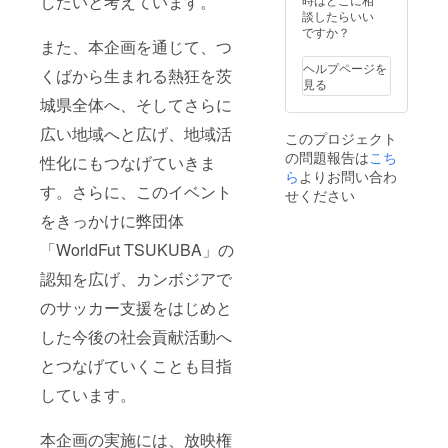
したいと考えています。
観戦や
で企業
ロゴ画
談したらいい
お出か
紹介・
像の受
ですか？
けの際
企業ロ
け渡し
また、本企画を通じて、つ
にもご
ゴの掲
につい
ヘルプページを
活用い
載（1年
ては、
くばから生まれる熱狂を茨
見る
ただけ
間） ・
プロ
ます。
お礼
ジェク
城県全体へ、そしてさらに
皆様か
メール
ト終了
広い地域へと広げ、地域活
らのご
・PV終
後にお
このプロジェクト
支援
了報告
送りす
の問題報告は
こち
性化にもつなげていきま
は、プ
メール
るメー
ら
よりお問い合わ
ロジェ
（PV終
ルをご
す。さらに、このイベント
せください
クトの
了報告
確認く
ために
書付
ださ
をきっかけに弊団体
大切に
き）
い。
使わせ
【公式
【公式
「WorldFut TSUKUBA」の
ていた
インス
ホーム
だきま
タグラ
認知を広げ、カンボジアで
ページ
す。 ■
ムの投
での掲
のサッカー支援をはじめと
セット
稿】 ・
載】 ・
内容 ・
掲載期
掲載期
した今後の社会貢献活動へ
プロ
間：
間：
サッ
2026年
2026年
とつなげていくことも目指
カー選
10月1日
10月1日
手「谷
∼11月1
∼2027
しています。
口彰悟
日 ・掲
年3月31
選手」
載方
日 ・掲
のサイ
法：企
本企画の実施には、放映権
載方