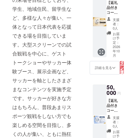
【返礼
き） ■
様から
の掲載
品付き
マグ
のご支
学生、地域住民、留学生な
（1か月
コー
カップ
援は、
間） ・
ど、多様な人々が集い、一
ス：個
詳細 サ
プロ
お礼
支援
人プラ
イズ：
ジェク
メール
者：
体となって日本代表を応援
ンC】
直径
トのた
・PV終
0人
筑波大
80mm
めに大
了報告
お届
できる場を目指していま
学蹴球
× 高さ
切に使
メール
け予
部出身
95mm
わせて
定：
（PV終
す。大型スクリーンでの試
の「谷
2026
素材：
いただ
了報告
年10
口彰悟
陶器 ■
きま
合観戦を中心に、ゲスト
書付
こ
月
選手」
ランチ
す。 ・
の
き）
リ
のお礼
トークショーやサッカー体
バッグ
お礼
タ
【公式
ー
メッ
詳細 サ
メール
ン
インス
詳細を見る
を
験ブース、展示企画など、
セージ
イズ：
・PV終
選
タグラ
択
動画、
袋口幅
了報告
す
ムの投
サッカーを軸としたさまざ
る
サイン
370mm
メール
稿】 ・
50,
ボール
× 底幅
（PV終
掲載期
まなコンテンツを実施予定
をお送
000
200mm
了報告
間：
円
りいた
× 高さ
書付
2026年
です。サッカーが好きな方
【返礼
しま
210mm
き）
10月1日
品付き
す。皆
はもちろん、普段あまりス
× マチ
※「とに
∼11月1
コー
様から
170mm
かく応
日 ・掲
ス：企
ポーツ観戦をしない方でも
のご支
素材：
援コー
載方
支援
業様プ
援は、
綿100％
ス」は
法：企
者：
楽しめる空間を目指し、多
ランB】
プロ
■サコッ
ご支援
0人
業名・
ご支援
ジェク
シュの
金額に
ロゴの
お届
くの人が集い、ともに熱狂
いただ
トのた
詳細 サ
関わら
け予
み掲載