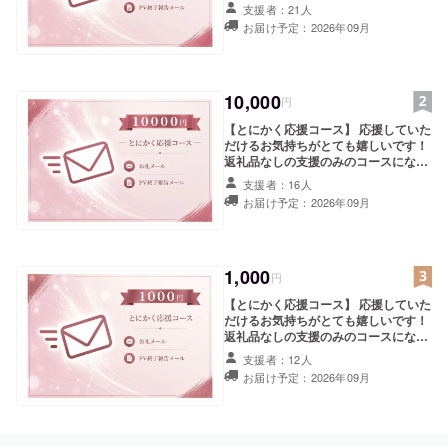
ております。 皆様からのご支援は、プ
がとうございました！つくばや土浦のエリアで
支援者：21人
ロジェクトのために大切に使わせてい
PVできる場所を探していたので、非常に助かり
お届け予定：2026年09月
ただきます。 ・お礼メール ・PV終了
ました。楽しかったです。
報告メール（PV終了報告書付き）
※「とにかく応援コース」はご支援金
額に関わらず、返礼品の内容は同一と
素晴らしいPVありがとうございます！みんなの
なります。
10,000
円
力がメキシコに伝わりましたね。ご活動も応援し
ています！！
【とにかく応援コース】 応援していた
だけるお気持ちがとても嬉しいです！
返礼品なしの支援のみのコースになっ
パブリックビューイング楽しかったです。 応援
ております。 皆様からのご支援は、プ
しています！頑張ってください！
支援者：16人
ロジェクトのために大切に使わせてい
お届け予定：2026年09月
ただきます。 ・お礼メール ・PV終了
報告メール（PV終了報告書付き）
※「とにかく応援コース」はご支援金
額に関わらず、返礼品の内容は同一と
なります。
1,000
円
【とにかく応援コース】 応援していた
だけるお気持ちがとても嬉しいです！
返礼品なしの支援のみのコースになっ
ております。 皆様からのご支援は、プ
支援者：12人
ロジェクトのために大切に使わせてい
お届け予定：2026年09月
ただきます。 ・お礼メール ・PV終了
報告メール（PV終了報告書付き）
※「とにかく応援コース」はご支援金
額に関わらず、返礼品の内容は同一と