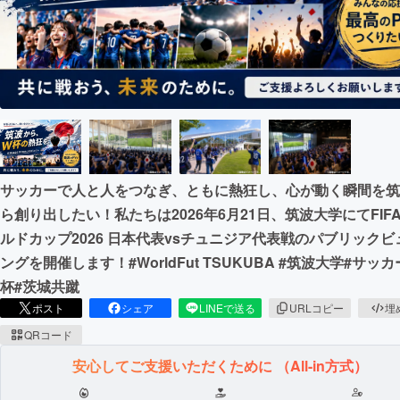
まちづくり・地域活性化
CAMPFIRE for Social Good
CAMPFIRE Creation
CAMPFIREふるさと納税
machi-ya
コミュニティ
サッカーで人と人をつなぎ、ともに熱狂し、心が動く瞬間を筑
ら創り出したい！私たちは2026年6月21日、筑波大学にてFIF
ルドカップ2026 日本代表vsチュニジア代表戦のパブリックビ
ングを開催します！#WorldFut TSUKUBA #筑波大学#サッカ
杯#茨城共蹴
ポスト
シェア
LINEで送る
URLコピー
埋
QRコード
安心してご支援いただくために
（All-in方式）