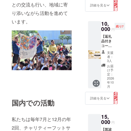
タ
お出か
学蹴球
ー
との交流も行い、地域に寄
しの支
り、筑
ン
けの際
詳細を見る
部公式
を
援のみ
波大学
選
にもご
グッズ
択
り添いながら活動を進めて
のコー
蹴球部
す
活用い
ロゴ入
る
スに
が特別
ただけ
りラン
います。
10,
なって
に製作
ます。
チバッ
残り7
おりま
000
した限
皆様か
グ 1個
円
す。 皆
定グッ
らのご
・お礼
【返礼
様から
ズで
支援
メール
品付き
のご支
す。こ
は、プ
・PV終
コー
援は、
こでし
ロジェ
了報告
ス：個
プロ
か手に
クトの
メール
支援
人プラ
ジェク
入らな
ために
者：
（PV終
ンA】
トのた
い特別
3人
大切に
了報告
筑波大
めに大
なアイ
使わせ
お届
書付
学蹴球
切に使
テムと
け予
ていた
き） ■
部出身
わせて
定：
して、
だきま
ランチ
の「谷
2026
いただ
日常使
す。 ■
バッグ
年10
口彰悟
きま
いはも
内容 ・
詳細 サ
こ
月
選手」
す。 ・
の
ちろ
筑波大
イズ：
リ
のお礼
お礼
タ
ん、ス
学蹴球
袋口幅
ー
メッ
メール
ン
ポーツ
詳細を見る
部公式
370mm
を
国内での活動
セージ
・PV終
選
観戦や
グッズ
× 底幅
択
動画を
了報告
す
お出か
ロゴ入
200mm
る
お送り
メール
けの際
りサ
× 高さ
15,
いたし
（PV終
にもご
コッ
210mm
私たちは毎年7月と12月の年
ます。
000
了報告
活用い
シュ 1
円
× マチ
皆様か
書付
ただけ
個 ・お
2回、チャリティーフットサ
170mm
【筑波
らのご
き）
ます。