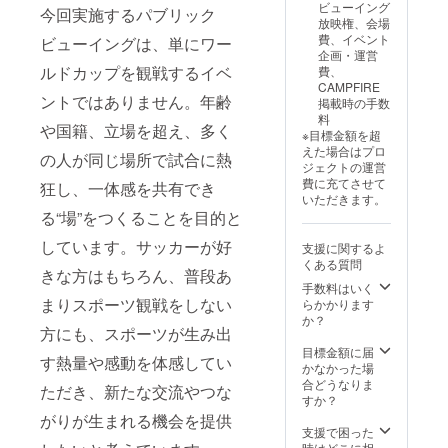
ドカッ
させて
書付
ビューイング
今回実施するパブリック
プ パブ
いただ
き）
放映権、会場
リック
きま
【公式
費、イベント
ビューイングは、単にワー
ビュー
す。皆
インス
企画・運営
イング
様から
タグラ
ルドカップを観戦するイベ
費、
開催に
のご支
ムの投
CAMPFIRE
ントではありません。年齢
あた
援は大
稿】 ・
掲載時の手数
り、筑
切に使
掲載期
料
や国籍、立場を超え、多く
波大学
わせて
間：
※目標金額を超
蹴球部
いただ
2026年
えた場合はプロ
の人が同じ場所で試合に熱
が特別
きま
10月1日
ジェクトの運営
に製作
す。 ・
∼11月1
費に充てさせて
狂し、一体感を共有でき
した限
弊団体
日 ・掲
いただきます。
定グッ
の公式
載方
る“場”をつくることを目的と
ズで
インス
法：企
す。こ
タグラ
しています。サッカーが好
業名・
支援に関するよ
こでし
ムの投
ロゴの
くある質問
きな方はもちろん、普段あ
か手に
稿で企
み掲載
手数料はいく
入らな
業紹
・掲載
まりスポーツ観戦をしない
らかかります
い特別
介・企
サイ
か？
なアイ
業ロゴ
ズ：
方にも、スポーツが生み出
テムと
の掲載
フィー
目標金額に届
して、
（1か月
ド投稿
す熱量や感動を体感してい
かなかった場
日常使
間） ・
（1,080
合どうなりま
いはも
弊団体
ただき、新たな交流やつな
×1,350p
すか？
ちろ
の公式
x,4:5）
がりが生まれる機会を提供
ん、ス
ホーム
・注意
支援で困った
ポーツ
ページ
事項：
時はどこに相