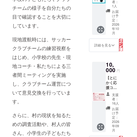
プ パブ
テムと
者：
（PV終
セッ
リック
して、
1人
チームの様子を自分たちの
了報告
ト】 筑
ビュー
日常使
お届
書付
波大学
イング
目で確認することを大切に
いはも
け予
き） ■
蹴球部
開催に
定：
ちろ
マグ
オリジ
2026
しています。
あた
ん、ス
カップ
年10
ナルロ
り、筑
ポーツ
詳細 サ
こ
月
ゴ入り
波大学
の
観戦や
イズ：
リ
現地渡航時には、サッカー
「マグ
蹴球部
タ
お出か
直径
ー
カッ
が特別
ン
けの際
詳細を見る
80mm
クラブチームの練習視察を
を
プ」
に製作
選
にもご
× 高さ
択
「ラン
した限
す
活用い
はじめ、小学校の先生・現
95mm
る
チバッ
定グッ
ただけ
素材：
10,
グ」を
ズで
ます。
地コーチ・私たちによる三
陶器
お届け
000
す。こ
皆様か
円
いたし
者間ミーティングを実施
こでし
らのご
【とに
ます。
か手に
支援
かく応
し、クラブチーム運営につ
本商品
入らな
は、プ
援コー
は、今
い特別
ロジェ
いて意見交換を行っていま
ス】 応
回の
なアイ
クトの
支援
援して
FIFA
テムと
ために
者：
す。
いただ
ワール
して、
16人
大切に
けるお
ドカッ
日常使
使わせ
お届
気持ち
プ パブ
いはも
け予
ていた
さらに、村の現状を知るた
がとて
リック
定：
ちろ
だきま
も嬉し
2026
ビュー
ん、ス
めの調査活動や、村人の皆
す。 ■
年09
いで
イング
ポーツ
内容 ・
こ
月
す！ 返
さん、小学生の子どもたち
開催に
の
観戦や
筑波大
リ
礼品な
あた