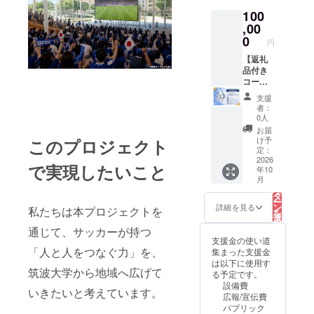
入り
の公式
告メー
100
ボー
インス
ル（PV
ル、お
,00
タグラ
終了報
礼動
ムの投
0
告書付
円
画、筑
稿で企
き）
波大学
【返礼
業紹
蹴球部
品付き
介・企
オリジ
コー
業ロゴ
ナルロ
ス：企
の掲載
支援
ゴ入り
業様プ
（1か月
者：
「マグ
ランC】
間） ・
0人
カッ
ご支援
弊団体
お届
プ」
いただ
の公式
け予
このプロジェクト
「ラン
きあり
ホーム
定：
チバッ
がとう
2026
ページ
で実現したいこと
年10
グ」
ござい
で企業
こ
月
「サ
ます。
紹介・
の
リ
コッ
弊団体
企業ロ
タ
ー
シュ」
の公式
ゴの掲
ン
詳細を見る
私たちは本プロジェクトを
を
をお届
インス
載（半
選
択
けいた
タグラ
年間）
す
通じて、サッカーが持つ
る
しま
ムと公
・お礼
支援金の使い道
す。本
式ホー
「人と人をつなぐ力」を、
メール
集まった支援金
商品
ムペー
・PV終
は以下に使用す
筑波大学から地域へ広げて
は、今
ジに
了報告
る予定です。
回の
て、企
メール
設備費
いきたいと考えています。
FIFA
業様の
（PV終
広報/宣伝費
ワール
紹介を
了報告
パブリック