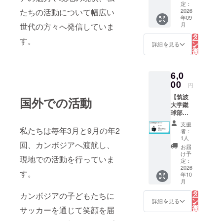
がとて
開催に
定：
ず、返
たちの活動について幅広い
も嬉し
2026
あた
礼品の
年09
いで
り、筑
内容は
こ
月
世代の方々へ発信していま
す！ 返
波大学
の
同一と
リ
礼品な
蹴球部
タ
なりま
す。
ー
しの支
が特別
ン
す。
詳細を見る
を
援のみ
に製作
選
択
のコー
した限
す
る
スに
定グッ
6,0
なって
ズで
おりま
00
す。こ
円
す。 皆
こでし
【筑波
様から
国外での活動
か手に
大学蹴
のご支
入らな
球部プ
援は、
い特別
ラン：
プロ
なアイ
支援
ランチ
私たちは毎年3月と9月の年2
ジェク
テムと
者：
バッ
トのた
して、
1人
回、カンボジアへ渡航し、
ク】 筑
めに大
日常使
お届
波大学
切に使
いはも
け予
現地での活動を行っていま
蹴球部
わせて
定：
ちろ
オリジ
2026
いただ
ん、ス
す。
年10
ナルロ
きま
ポーツ
こ
月
ゴ入り
す。 ・
の
観戦や
リ
「ラン
お礼
タ
お出か
カンボジアの子どもたちに
ー
チバッ
メール
ン
けの際
詳細を見る
を
グ」を
・PV終
サッカーを通じて笑顔を届
選
にもご
択
お届け
了報告
す
活用い
る