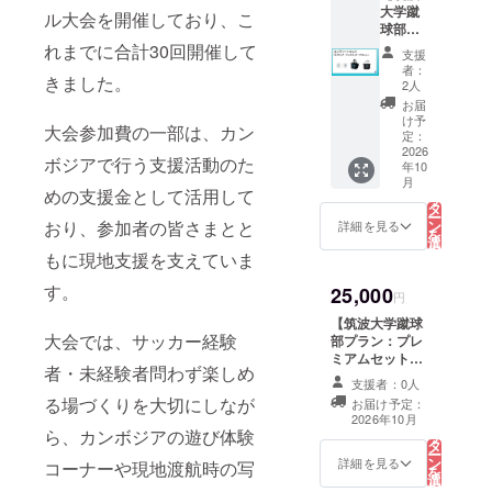
礼メー
素材：
大学蹴
支援
※「とに
ル大会を開催しており、こ
皆様か
ル ・PV
綿100％
球部プ
は、プ
かく応
らのご
終了報
ラン：
ロジェ
れまでに合計30回開催して
援コー
支援
告メー
支援
コンプ
クトの
ス」は
は、プ
者：
ル（PV
きました。
リート
ために
ご支援
2人
ロジェ
終了報
セッ
大切に
金額に
クトの
お届
告書付
ト】 筑
使わせ
関わら
け予
ために
き） ■
大会参加費の一部は、カン
波大学
ていた
定：
ず、返
大切に
サコッ
蹴球部
2026
だきま
礼品の
使わせ
シュの
ボジアで行う支援活動のた
年10
オリジ
す。 ・
内容は
ていた
詳細 サ
こ
月
ナルロ
プロ
の
同一と
だきま
めの支援金として活用して
イズ：
リ
ゴ入り
サッ
タ
なりま
す。 ■
幅
ー
「マグ
カー選
ン
おり、参加者の皆さまとと
す。
詳細を見る
セット
220mm
を
カッ
手「谷
選
内容 ・
x 高さ
択
プ」
もに現地支援を支えていま
口彰悟
す
筑波大
170mm
る
「ラン
選手」
学蹴球
x マチ
す。
25,000
チバッ
のお礼
円
部公式
50mm
グ」
メッ
グッズ
素材：
【筑波大学蹴球
「サ
セージ
ロゴ入
ナイロ
大会では、サッカー経験
部プラン：プレ
コッ
動画 ・
りマグ
ン
ミアムセット】
シュ」
お礼
カッ
者・未経験者問わず楽しめ
100％
筑波大学蹴球部
をお届
メール
支援者：0人
プ 1個
オリジナルロゴ
けいた
・PV終
る場づくりを大切にしなが
お届け予定：
・筑波
入り「マグカッ
しま
了報告
こ
2026年10月
大学蹴
の
プ」「ランチ
す。 本
ら、カンボジアの遊び体験
メール
リ
球部公
タ
バッグ」「サ
商品
（PV終
ー
式グッ
ン
コッシュ」「谷
詳細を見る
コーナーや現地渡航時の写
は、今
了報告
を
ズ ロゴ
選
口選手のお礼動
回の
書付
択
入りラ