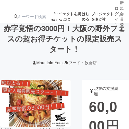
新
ロ
規
グ
会
プロジェクトを掲
はじ
プロジェクト
/
載するには
める
をさがす
イ
員
ン
登
赤字覚悟の3000円！大阪の野外フェ
録
スの超お得チケットの限定販売ス
タート！
人気のプロ
注目のリ
注目の新着プロ
募集終了が近いプ
もうすぐ公開
ジェクト
ターン
ジェクト
ロジェクト
されます
Mountain Feels
フード・飲食店
アート・写真
音楽
現在の支援総
テクノロジー・ガジェット
ゲーム・サ
額
60,0
映像・映画
書籍・雑誌
00
円
ビジネス・起業
チャレンジ