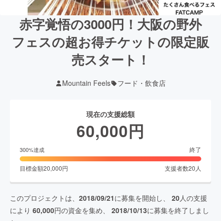
赤字覚悟の3000円！大阪の野外
フェスの超お得チケットの限定販
売スタート！
Mountain Feels
フード・飲食店
現在の支援総額
60,000
円
終了
300
%達成
目標金額
20,000
円
支援者数
20
人
このプロジェクトは、
2018/09/21
に募集を開始し、
20
人の支援
により
60,000
円の資金を集め、
2018/10/13
に募集を終了しまし