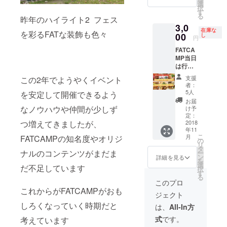
飯がつ
たまご
選
択
いたカ
かけ醤
す
る
昨年のハイライト2 フェス
レー
油の
3,0
セット
「日本
在庫な
を彩るFATな装飾も色々
にビー
00
一こだ
し
円
ルがつ
わり卵
FATCA
いて 入
かけご
MP当日
場券の
飯セッ
は行く
お値段
ト」が
ことが
そのま
入場券
支援
この2年でようやくイベント
できな
まで
に付い
者：
い方で
3000
ていま
5人
を安定して開催できるよう
も大丈
円！食
す！
お届
夫！ な
いしん
なノウハウや仲間が少しず
FATCA
け予
んらか
坊、カ
定：
MPまで
つ増えてきましたが、
の形で
2018
レー好
待ちき
年11
FATCA
きなら
れない
こ
月
FATCAMPの知名度やオリジ
MPに参
買わず
の
人たち
リ
加した
にはい
タ
のため
ナルのコンテンツがまだま
ー
い！そ
られな
ン
に運営
詳細を見る
を
んな方
いチ
選
チーム
だ不足しています
択
向けの
ケッ
す
が思い
る
プラン
ト！
ついた
このプロ
です！
これからがFATCAMPがおも
思いや
ジェクト
3000円
りいっ
でこの
しろくなっていく時期だと
ぱいの
は、
All-In方
プラン
特別チ
式
です。
考えています
をご購
ケッ