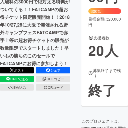
入場料の3000円で絶対太る特典が
ついてくる！！FATCAMPの超お
まちづくり・地域活性化
300%
得チケット限定販売開始！！2018
目標金額は20,000
円
年10/27,28に大阪で開催される野
CAMPFIRE for Social Good
CAMPFIRE Creation
外キャンプフェスFATCAMPで赤
CAMPFIREふるさと納税
machi-ya
コミュニティ
支援者数
字上等の超お得チケットの販売が
20
人
数量限定でスタートしました！早
いもの勝ちのこのセールで
FATCAMPにお得に参加しよう！
募集終了まで残
ポスト
シェア
り
LINEで送る
URLコピー
終了
埋め込み
QRコード
このプロジェクトは、