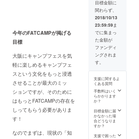
入いた
ト！開
目標金額に
だい
催まで
関わらず、
て、
「日本
FATCA
一こだ
2018/10/13
MPをご
わり卵
23:59:59
ま
自宅や
かけご
仕事
飯」を
今年のFATCAMPが掲げる
でに集まっ
場、旅
食って
た金額が
行先な
目標
待て！
どから
(冷蔵庫
ファンディ
応援し
をたく
ングされま
大阪にキャンプフェスを気
てくだ
さん空
さい！
けてお
す。
軽に楽しめるキャンプフェ
リター
いて
ンとし
ね！)
スという文化をもっと浸透
て後日
支援に関するよ
FATなも
させることが最大のミッ
くある質問
のをご
自宅に
ションですが、そのために
手数料はいく
お届け
らかかります
はもっとFATCAMPの存在を
しま
か？
す！
しってもらう必要がありま
目標金額に届
かなかった場
す！
合どうなりま
すか？
なのでまずは、現状の「知
支援で困った