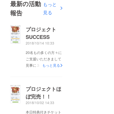
最新の活動
もっと
報告
見る
プロジェクト
SUCCESS
2018/10/14 10:33
20名もの多くの方々に
ご支援いただきまして
見事に３００パーセン
もっと見る
トの達成率で プロ
ジェクトを終えること
ができました！ あり
プロジェクトほ
がとうございま
ぼ完売！！
す！！！ 本日からリ
2018/10/02 14:33
ターンの発送も順次
行ってまいりますので
本日特典付きチケット