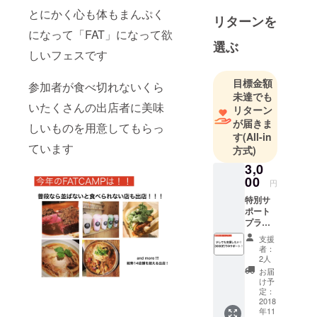
とにかく心も体もまんぷく
リターンを
になって「
FAT」になって欲
選ぶ
しいフェスです
目標金額
参加者が食べ切れないくら
未達でも
いたくさんの出店者に美味
リターン
が届きま
しいものを用意してもらっ
す
(All-in
ています
方式)
3,0
00
円
特別サ
ポート
プラン
Sサイズ
支援
大阪で
者：
食い倒
2人
れフェ
お届
スに
け予
もっと
定：
頑張っ
2018
年11
てほし