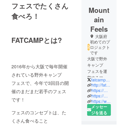
フェスでたくさん
Mount
食べろ！
ain
Feels
大阪府
FATCAMPとは?
初めてのプ
ロジェクト
です
大阪で野外
キャンプ
2016年から大阪で毎年開催
フェスを運
されている野外キャンプ
営するマウ
fatcamp_jpn
フェスで、今年で3回目の開
ンテン・
http://fat-camp.net
フィールズ
https://m.facebook.com/Fatcamp-1528302004136782/
催のまだまだ若手のフェス
https://mobile.twitter.com/fatcamp_jpn
です。
です！
https://www.instagram.com/fatcamp_osaka/
メッセー
フェスのコンセプトは、た
ジを送る
くさん食べること