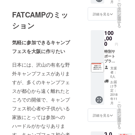
こ
月
い！で
の
リ
も高額
タ
ー
FATCAMPのミッ
な支援
ン
詳細を見る
を
はでき
選
択
ない！
ション
す
る
そんな
100
方向け
の支援
,00
気軽に参加できるキャンプ
プラン
0
円
です！
フェスを大阪に作りたい
特別サ
特別サ
ポート
ポート
プラン
プラン
日本には、沢山の有名な野
あなた
Lサイズ
支援
のその
現在め
者：
外キャンプフェスがありま
支援が
ちゃく
0人
未来の
ちゃお
すが、多くのキャンプフェ
お届
FATCA
金が足
け予
MPの成
りてい
スが都心から遠く離れたと
定：
長を後
ませ
2018
ころでの開催で、キャンプ
年11
押しし
ん！泣
こ
月
ます！
そんな
の
フェス初心者や子供がいる
リ
リター
私たち
タ
ー
ンとし
を助け
ン
詳細を見る
家族にとっては参加への
を
てささ
てくれ
選
択
やかに
る方々
す
ハードルがかなりありま
る
はなり
を募集
3,0
ます
中！！
す。キャンプフェス初心者