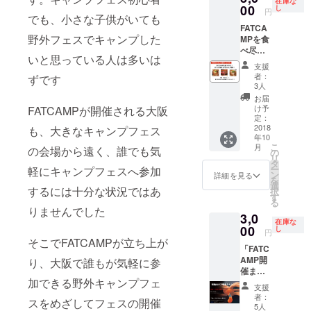
在庫な
が、お
FATCA
00
し
円
でも、小さな子供がいても
礼の
MPめ
FATCA
メッ
ちゃく
野外フェスでキャンプした
MPを食
セージ
ちゃ面
べ尽く
をお送
白い
いと思っている人は多いは
せ！全
りしま
し、こ
支援
ての店
す！
れから
者：
ずです
舗を食
も頑
3人
べ回れ
張って
お届
る入場
ほしい
け予
FATCAMPが開催される大阪
券！ 総
から
定：
勢10店
2018
も、大きなキャンプフェス
ガッツ
年10
舗を超
リ支援
こ
月
の会場から遠く、誰でも気
える出
する
の
リ
店者を
よ！ と
タ
ー
軽にキャンプフェスへ参加
全て食
いう方
ン
詳細を見る
を
べて回
はこち
選
するには十分な状況ではあ
択
れる特
らをご
す
る
典付き
購入く
りませんでした
3,0
入場券
ださ
在庫な
です！
00
い！ 後
し
円
1人で食
日お礼
そこでFATCAMPが立ち上が
「FATC
べ切れ
のメッ
AMP開
り、大阪で誰もが気軽に参
ない方
セージ
催まで
でも、
と運営
加できる野外キャンプフェ
食って
一緒に
スタッ
支援
待て！
来た友
フから
者：
スをめざしてフェスの開催
日本一
達と
の熱い
5人