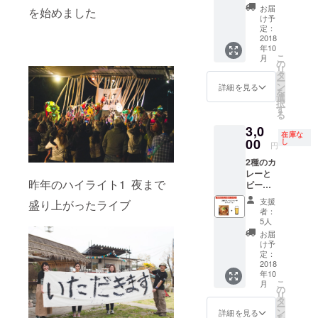
こだわ
シェア
メッ
お届
を始めました
り卵50
してお
セージ
け予
個つ
腹いっ
定：
の入っ
き！日
2018
ぱいま
たお礼
年10
本一こ
で食べ
状をお
こ
月
だわり
てFATに
の
送りし
リ
卵かけ
なろ
タ
ます！
ー
ご飯
う！！
ン
詳細を見る
を
セット
！ ※各
選
択
入場
出店店
す
る
券！！
舗で所
3,0
！」 確
定にメ
在庫な
実に
00
ニュー
し
円
3000円
を一品
2種のカ
以上す
ずつご
レーと
る、日
注文い
昨年のハイライト1 夜まで
ビール
本一こ
ただけ
でFAT
だわり
るパス
支援
盛り上がったライブ
に！お
卵株式
あるい
者：
得なカ
会社
はチ
5人
レーと
セー
ケット
お届
ビール
ラー提
を用意
け予
セット
供の
定：
します
付 入場
2018
「日本
年10
券！！
一こだ
こ
月
！ カ
わり卵
の
リ
レー二
(50
タ
ー
種とご
個)」と
ン
詳細を見る
を