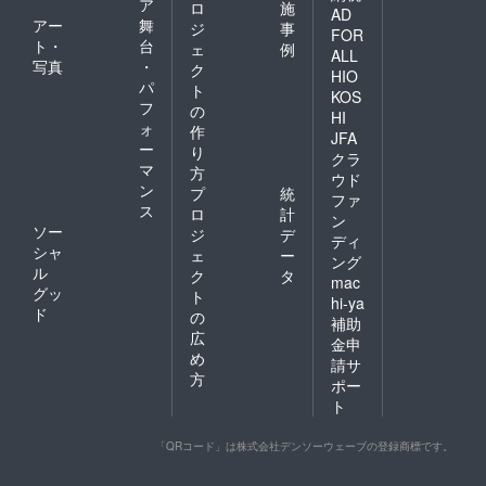
ア
ロ
施
AD
アー
舞
ジ
事
FOR
ト・
台
ェ
例
ALL
写真
・
ク
HIO
パ
ト
KOS
フ
の
HI
ォ
作
JFA
ー
り
クラ
マ
方
ウド
ン
プ
統
ファ
ス
ロ
計
ン
ソー
ジ
デ
ディ
シャ
ェ
ー
ング
ル
ク
タ
mac
グッ
ト
hi-ya
ド
の
補助
広
金申
め
請サ
方
ポー
ト
「QRコード」は株式会社デンソーウェーブの登録商標です。