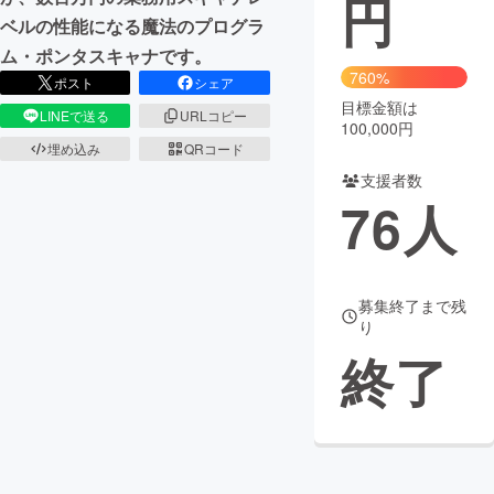
円
ベルの性能になる魔法のプログラ
まちづくり・地域活性化
ム・ポンタスキャナです。
760%
ポスト
シェア
目標金額は
CAMPFIRE for Social Good
CAMPFIRE Creation
LINEで送る
URLコピー
100,000円
CAMPFIREふるさと納税
machi-ya
コミュニティ
埋め込み
QRコード
支援者数
76
人
募集終了まで残
り
終了