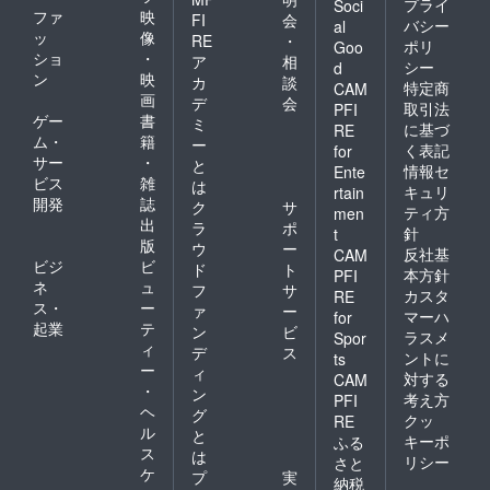
プライ
Soci
ファ
映
FI
会
バシー
al
ッ
像
RE
・
ポリ
Goo
ショ
・
ア
相
シー
d
ン
映
カ
談
特定商
CAM
画
デ
会
取引法
PFI
ゲー
書
ミ
に基づ
RE
ム・
籍
ー
く表記
for
サー
・
と
情報セ
Ente
ビス
雑
は
キュリ
rtain
開発
誌
ク
サ
ティ方
men
出
ラ
ポ
針
t
版
ウ
ー
反社基
CAM
ビジ
ビ
ド
ト
本方針
PFI
ネ
ュ
フ
サ
カスタ
RE
ス・
ー
ァ
ー
マーハ
for
起業
テ
ン
ビ
ラスメ
Spor
ィ
デ
ス
ントに
ts
ー
ィ
対する
CAM
・
ン
考え方
PFI
ヘ
グ
クッ
RE
ル
と
キーポ
ふる
ス
は
リシー
さと
ケ
プ
実
納税