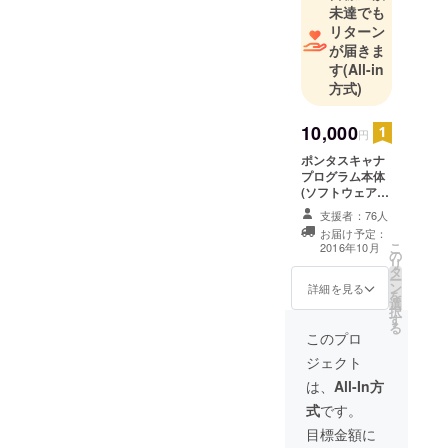
未達でも
リターン
が届きま
す
(All-in
方式)
10,000
円
ポンタスキャナ
プログラム本体
(ソフトウェアの
みなので、使用
支援者：76人
するにはXYZ社
お届け予定：
の3Dハンディス
こ
2016年10月
の
キャナまたはイ
リ
タ
ンテルSR300カ
ー
ン
メラが必要にな
詳細を見る
を
選
ります)
択
す
る
このプロ
ジェクト
は、
All-In方
式
です。
目標金額に