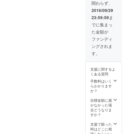
関わらず、
2016/09/29
23:59:59
ま
でに集まっ
た金額が
ファンディ
ングされま
す。
支援に関するよ
くある質問
手数料はいく
らかかります
か？
目標金額に届
かなかった場
合どうなりま
すか？
支援で困った
時はどこに相
談したらいい