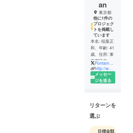
an
東京都
他に1件の
プロジェク
トを掲載し
ています
本名: 稲葉正
和、年齢: 41
歳、住所: 東
京都足立区
Pontamarusan
です。
http://www.ponta-labo.com/
株式会社ポ
メッセー
ンタ研究所
ジを送る
代表取締役
リターンを
選ぶ
目標金額