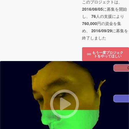
このプロジェクトは、
2016/08/05
に募集を開始
し、
76
人の支援により
760,000
円の資金を集
め、
2016/09/29
に募集を
終了しました
もう一度プロジェク
トをやってほしい