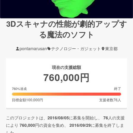
3Dスキャナの性能が劇的アップす
る魔法のソフト
pontamarusan
テクノロジー・ガジェット
東京都
現在の支援総額
760,000
円
終了
760
%達成
目標金額
100,000
円
支援者数
76
人
このプロジェクトは、
2016/08/05
に募集を開始し、
76
人の支援
により
760,000
円の資金を集め、
2016/09/29
に募集を終了しま
した