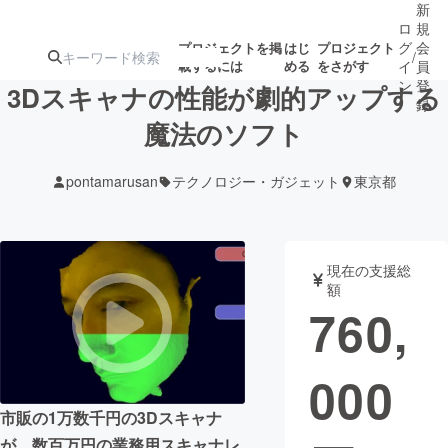
新
ロ
規
グ
会
プロジェクトを掲
はじ
プロジェクト
/
載するには
める
をさがす
イ
員
ン
登
3Dスキャナの性能が劇的アップする
録
魔法のソフト
人気のプロ
注目のリ
注目の新着プロ
募集終了が近いプ
もうすぐ公開
pontamarusan
テクノロジー・ガジェット
東京都
ジェクト
ターン
ジェクト
ロジェクト
されます
アート・写真
音楽
現在の支援総
額
760,
テクノロジー・ガジェット
ゲーム・サ
000
映像・映画
書籍・雑誌
市販の1万数千円の3Dスキャナ
ビジネス・起業
チャレンジ
が、数百万円の業務用スキャナレ