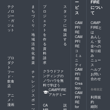
ー
FIRE
テク
ま
プ
ス
ビ
につい
ノロ
ち
ロ
タ
ス
て
ジー
づ
ジ
ッ
・ガ
く
ェ
フ
CAM
CAMP
ジェ
り
ク
に
PFI
FIREと
ット
・
ト
相
RE
は
地
を
談
CAM
あんし
域
作
す
PFI
ん・安
活
る
る
RE
全への
性
資
コ
取り組
化
料
ミュ
み
プロ
音
請
ニ
ニュー
ダク
楽
求
ティ
ス
ト
CAM
ヘルプ
クラウドファ
フー
チ
PFI
お問い
ンディングの
ド・
ャ
RE
合わせ
ノウハウを無
飲食
レ
Crea
料で学ぼう
店
ン
tion
各種規定
CAMPFIRE
ジ
CAM
アカデミー
アニ
ス
利用規
PFI
メ・
ポ
約
RE
漫画
ー
CA
説
細則
for
ツ
MP
明