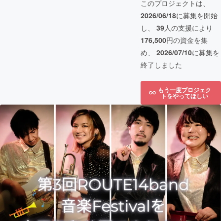
このプロジェクトは、
2026/06/18
に募集を開始
し、
39
人の支援により
176,500
円の資金を集
め、
2026/07/10
に募集を
終了しました
もう一度プロジェク
トをやってほしい