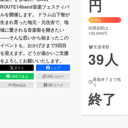
円
ROUTE14band音楽フェスティバ
まちづくり・地域活性化
ルを開催します。 ドラム山下智が
176%
生まれ育った地元・元住吉で、地
目標金額は
CAMPFIRE for Social Good
CAMPFIRE Creation
域に愛される音楽祭を開きたい
100,000円
CAMPFIREふるさと納税
machi-ya
コミュニティ
——そんな思いから始まったこの
イベントも、おかげさまで3回目
支援者数
39
人
を迎えます。どうか温かいご支援
をよろしくお願いいたします。
ポスト
シェア
LINEで送る
URLコピー
募集終了まで残
り
埋め込み
QRコード
終了