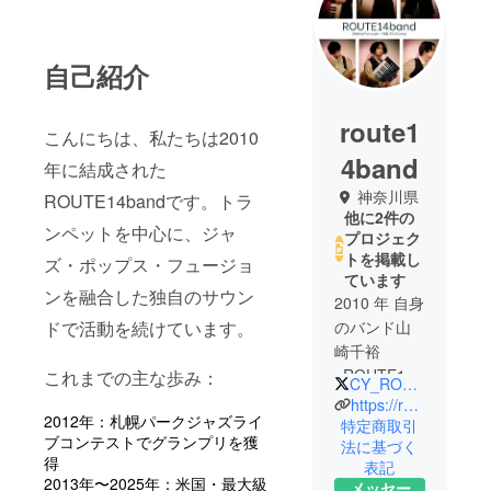
自己紹介
route1
こんにちは、私たちは2010
4band
年に結成された
神奈川県
ROUTE14bandです。トラ
他に2件の
ンペットを中心に、ジャ
プロジェク
トを掲載し
ズ・ポップス・フュージョ
ています
ンを融合した独自のサウン
2010 年 自身
ドで活動を続けています。
のバンド山
崎千裕
+ROUTE14b
これまでの主な歩み：
CY_ROUTE14
and を結
https://route14band.tokyo
2012年：札幌パークジャズライ
成。
特定商取引
ブコンテストでグランプリを獲
法に基づく
2012 年 札幌
得
表記
パークジャ
2013年〜2025年：米国・最大級
メッセー