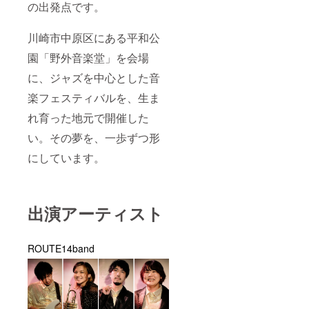
期待されて
更にな
の出発点です。
いる、今、
る場合
があり
最も注目を
川崎市中原区にある平和公
ます ※
集めるバン
終演後
園「野外音楽堂」を会場
の乾杯
ドの内のひ
ドリン
とつであ
に、ジャズを中心とした音
ク1杯付
る。
き。 ※T
楽フェスティバルを、生ま
シャツ
の色は
れ育った地元で開催した
スタッ
い。その夢を、一歩ずつ形
フ限定
のミッ
にしています。
クスピ
ンクに
なりま
す。 ※
日時や
出演アーティスト
スケ
ジュー
ルの詳
細につ
ROUTE14band
いて
は、後
日メー
ルにて
ご連絡