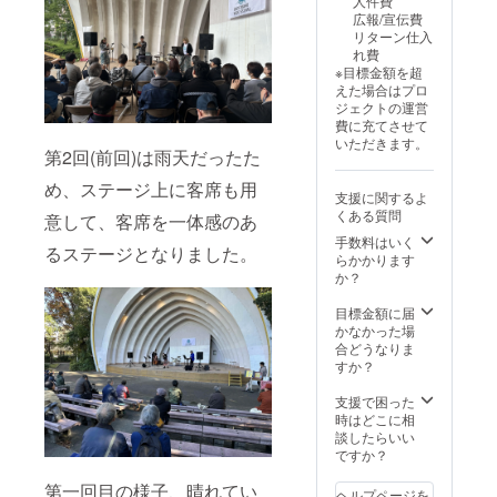
人件費
ご案内
ス。
広報/宣伝費
などを
リターン仕入
2021年2月
メン
れ費
バーと
28日結成10
※目標金額を超
一緒に
えた場合はプロ
周年記念配
お手伝
ジェクトの運営
いいた
信ライブを
費に充てさせて
だきま
開催。
いただきます。
す。 サ
第2回(前回)は雨天だったた
2021年12月
イズ：S
/ M / L
め、ステージ上に客席も用
ピアニス
支援に関するよ
｜ カ
ト、キーボ
くある質問
意して、客席を一体感のあ
ラー：
ディストの
ミック
手数料はいく
るステージとなりました。
スピン
らかかります
井高寛明が
ク お届
か？
加入。
け：イ
ベント
2023年3月
目標金額に届
当日会
かなかった場
SXSW2023
場手渡
合どうなりま
出演。
し ・日
すか？
時：
2026年
支援で困った
2013 年〜
7月18日
時はどこに相
2022年に計8
（土曜
談したらいい
日）
ですか？
度のSXSWに
10:00-
出演。
16:00
第一回目の様子、晴れてい
ヘルプページを