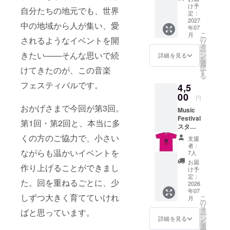
14band
也」の2ndア
け予
自分たちの地元でも、世界
音楽
定：
ルバム「素
フェス
2027
中の地域から人が集い、愛
敵関係」が
年07
ティバ
こ
月
ルのオ
の
キングレ
されるようなイベントを開
リ
リジナ
タ
コードより
ー
ルTシャ
きたい——そんな思いで続
ン
詳細を見る
を
発売。
ツ（出
選
択
けてきたのが、この音楽
演者名
す
2019年8月
る
入
フェスティバルです。
NZ Bay of
4,5
り）。
サイ
00
Island
円
ズ：S /
Jazz&Blues
おかげさまで今回が第3回。
Music
M / L ｜
Festivalに4
Festival
カ
第1回・第2回と、本当に多
スタッ
ラー：
年連続出
フ参加
白、
くの方のご協力で、小さい
支援
演。
権付き
ミック
者：
【オリ
ながらも温かいイベントを
2019年10月
スブ
7人
ジナルT
ルー お
お届
神野美伽と
作り上げることができまし
シャ
届け：
け予
のコラボ
ツ】 第
イベン
定：
た。回を重ねるごとに、少
3回
2026
ト後、
レーション
年07
ROUTE
郵送
しずつ大きく育てていけれ
シングル
こ
月
14band
（当日
の
リ
「Dear
音楽
会場手
タ
ばと思っています。
ー
フェス
渡しも
ン
詳細を見る
Friends
を
ティバ
応相
選