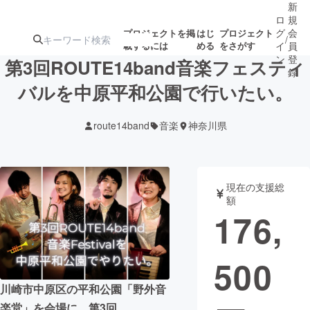
新
ロ
規
グ
会
プロジェクトを掲
はじ
プロジェクト
/
載するには
める
をさがす
イ
員
ン
登
第3回ROUTE14band音楽フェスティ
録
バルを中原平和公園で行いたい。
人気のプロ
注目のリ
注目の新着プロ
募集終了が近いプ
もうすぐ公開
route14band
音楽
神奈川県
ジェクト
ターン
ジェクト
ロジェクト
されます
アート・写真
音楽
現在の支援総
額
176,
テクノロジー・ガジェット
ゲーム・サ
500
映像・映画
書籍・雑誌
川崎市中原区の平和公園「野外音
ビジネス・起業
チャレンジ
楽堂」を会場に、第3回