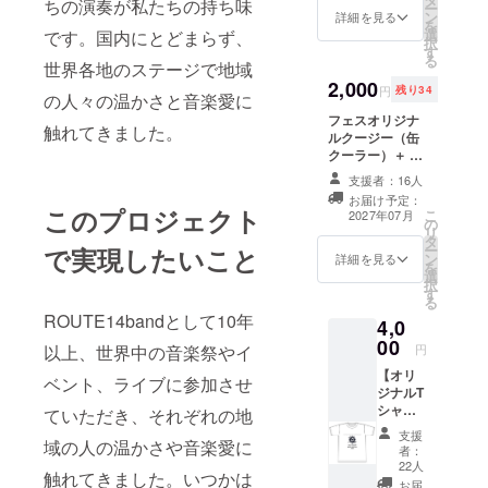
ちの演奏が私たちの持ち味
ー
ン
詳細を見る
ライブを成
を
選
です。国内にとどまらず、
択
功させる。
す
る
世界各地のステージで地域
2017年8月
2,000
2ndアルバム
円
残り34
の人々の温かさと音楽愛に
「Sweet
フェスオリジナ
触れてきました。
ルクージー（缶
thing」がキ
クーラー）＋ ド
ングレコー
リンク1本（ソフ
支援者：16人
ドより発
トドリンク缶 or
お届け予定：
アルコール缶を
売。
このプロジェクト
こ
2027年07月
の
選択）＋ ソー
リ
2018年9月山
タ
セージ のフェス
ー
で実現したいこと
ン
崎千裕
セット。 お渡
詳細を見る
を
選
し：2026年7月
+ROUTE14b
択
す
18日 当日会場に
る
andの5thア
て引換（郵送不
ROUTE14bandとして10年
4,0
可） ※アルコー
ルバム「Ain't
00
ルをお選びの方
円
以上、世界中の音楽祭やイ
no
は当日20歳以上
【オリ
distance」が
の確認をお願い
ベント、ライブに参加させ
ジナルT
します ※生もの
発売。
シャ
ていただき、それぞれの地
を含むため当日
2019年2月
ツ】郵
提供限定です
支援
送 第3
域の人の温かさや音楽愛に
「三角関係
者：
回
22人
feat.三浦拓
触れてきました。いつかは
ROUTE
お届