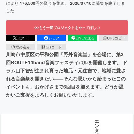
により
176,500
円の資金を集め、
2026/07/10
に募集を終了しま
した
もう一度プロジェクトをやってほしい
ポスト
シェア
LINEで送る
URLコピー
埋め込み
QRコード
川崎市中原区の平和公園「野外音楽堂」を会場に、第3
回ROUTE14band音楽フェスティバルを開催します。 ド
ラム山下智が生まれ育った地元・元住吉で、地域に愛さ
れる音楽祭を開きたい——そんな思いから始まったこの
イベントも、おかげさまで3回目を迎えます。どうか温
かいご支援をよろしくお願いいたします。
エ
ン
タ