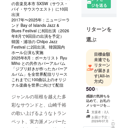
ズライブコ
の音楽見本市 SXSW（サウス・
ジを送る
ンテストグ
バイ・サウスウエスト）に10回
ランプリ。
出演
2017年〜2025年：ニュージーラ
2013年カナ
ンド Bay of Islands Jazz &
ダトロント
リターンを
Blues Festival に8回出演（2026
ジャズフェ
年8月で9回目の出演を予定）
選ぶ
スティバル
韓国・浦項の Chilpo Jazz
出演。
Festival に2回出演、韓国国内
2014年
ホール公演も実施
目標金額
2025年8月：ボーカリスト Ryu
SonyMusicAr
未達でも
Miho との共作カバーアルバム
tists より山
リターン
「ジブリ好きが作ったカバーア
が届きま
崎千裕ソロ
ルバム」を全世界配信リリース
す
(All-in
アルバム
これまでに100曲以上のオリジ
方式)
「GOOD
ナル楽曲を世界に向けて配信
500
ONE」でメ
円
ジャーデ
ジャンルの垣根を越えた多
感謝の気持ちを
込めて、お礼の
ビュー。
彩なサウンドと、山崎千裕
メッセージをお
2015 年 10
送りします。
支援者：2人
の歌い上げるようなトラン
月韓国世宗
お届け予定：
文化会館に
ペット、実力派メンバーた
こ
2026年07月
の
リ
てワンマン
タ