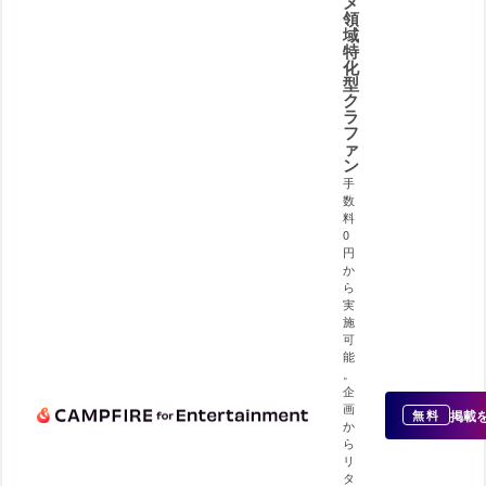
メ
領
域
特
化
型
ク
ラ
フ
ァ
ン
手
数
料
0
円
か
ら
実
施
可
能
。
企
画
掲載
無料
か
ら
リ
タ