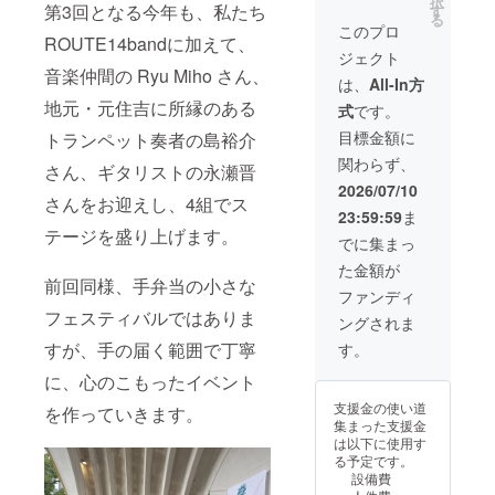
択
Feat.山崎千
ルのオ
談） ※
第3回となる今年も、私たち
す
る
リジナ
裕
デザイ
このプロ
ROUTE14bandに加えて、
ルTシャ
ンは変
+ROUTE14b
ジェクト
ツ（出
更にな
音楽仲間の Ryu Miho さん、
and」がキン
演者名
る場合
は、
All-In方
入
があり
グレコード
地元・元住吉に所縁のある
式
です。
り）。
ます
より発売。
以前よ
目標金額に
トランペット奏者の島裕介
2019年10月
り要望
関わらず、
の多
さん、ギタリストの永瀬晋
韓国浦項で
かった
2026/07/10
行われた
メン
さんをお迎えし、4組でス
23:59:59
ま
バーと
ChilpoJazz2
テージを盛り上げます。
一緒に
でに集まっ
019に出演。
当日の
た金額が
2020年6月初
ステー
前回同様、手弁当の小さな
ジを作
の配信シン
ファンディ
り上げ
フェスティバルではありま
グルとなる
ングされま
てくれ
「Mahal」を
る仲間
すが、手の届く範囲で丁寧
す。
を募集
リリース。
しま
に、心のこもったイベント
2020年10月
す。 作
支援金の使い道
を作っていきます。
業内容
2nd配信シン
集まった支援金
は会場
グルとなる
は以下に使用す
の設営
る予定です。
「Journey」
やお客
設備費
さまの
をリリー