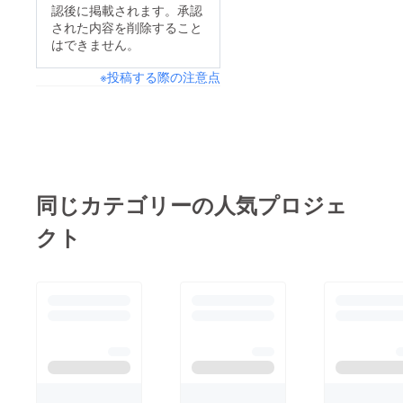
認後に掲載されます。承認
た。ご支援くださった
に使わせていただきま
された内容を削除すること
39名の皆さま、本当に
した。当日受け取れな
はできません。
ありがとうございま
かった皆様に関しまし
※投稿する際の注意点
す。金額の大きさはも
て、リターンは順次お
ちろんですが、それ以
届けしますので、いま
上に、39名おひとりお
しばらくお待ちくださ
ひとりが「このフェス
い。ROUTE14bandは
を一緒につくろう」と
このあと8月、ニュー
手を挙げてくださった
ジーランドツアー（全
同じカテゴリーの人気プロジェ
こと自体が、私たちに
9公演）に向かいま
クト
とって何よりの力にな
す。皆さまに支えてい
りました。ページを見
ただいたこのフェスの
て応援の言葉を寄せて
熱をそのまま、南半球
くださった方、SNSで
へ運んできます。第4
シェアしてくださった
回でまたお会いできま
方にも、心より御礼申
すように。本当にあり
し上げます。いただい
がとうございました。
たご支援は、当日の会
ROUTE14band 一同