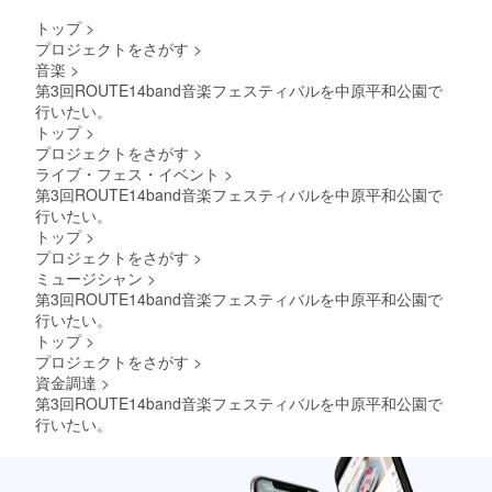
ランペットの音色と歌
トップ
>
を、ぜひ会場で一緒に
プロジェクトをさがす
>
音楽
>
楽しんでいただけたら
第3回ROUTE14band音楽フェスティバルを中原平和公園で
嬉しいです。ご支援く
行いたい。
ださった皆さまに直接
トップ
>
プロジェクトをさがす
>
お会いして御礼をお伝
ライブ・フェス・イベント
>
えできることを、メン
第3回ROUTE14band音楽フェスティバルを中原平和公園で
バー一同楽しみにして
行いたい。
トップ
>
います。リターンにつ
プロジェクトをさがす
>
きましては、準備が整
ミュージシャン
>
い次第あらためてご案
第3回ROUTE14band音楽フェスティバルを中原平和公園で
行いたい。
内いたしますので、今
トップ
>
しばらくお待ちくださ
プロジェクトをさがす
>
い。当日、平和公園で
資金調達
>
第3回ROUTE14band音楽フェスティバルを中原平和公園で
お会いしましょう。
行いたい。
ROUTE14band一同