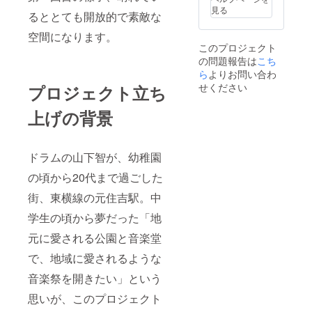
・場
2017年
見る
るととても開放的で素敵な
所：中
~2022年に計
原平和
空間になります。
5度のNZ Bay
公演 ・
このプロジェクト
支援者
of Island
の問題報告は
様の交
こち
Jazz&Blues
通費や
ら
よりお問い合わ
Festival出
滞在費
せください
プロジェクト立ち
は各自
演。
でご負
2013 年より
上げの背景
担くだ
さい。
韓国の
【該当
JinuRockEnt
リター
ドラムの山下智が、幼稚園
ertainment、
ン】 ・
4,500
2019 年より
の頃から20代まで過ごした
円
中国のHiFive
Music
街、東横線の元住吉駅。中
Technology
Festival
スタッ
学生の頃から夢だった「地
Co.,Ltd.と配
フ参加
信契約を結
元に愛される公園と音楽堂
権付き
【オリ
んでいる。
で、地域に愛されるような
ジナルT
国内に留ま
シャ
音楽祭を開きたい」という
らず、世界
ツ】 ※
デザイ
での活躍が
思いが、このプロジェクト
ンは変