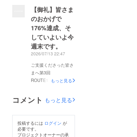
きました。当日は天候
【御礼】皆さま
にも恵まれ、たくさん
のおかげで
の方が野外ステージに
176%達成、そ
足を運んでくださいま
した。写真は終演後、
していよいよ今
会場の皆さんと一緒に
週末です。
撮った一枚です。ス
2026/07/13 22:47
テージと客席の距離が
ご支援くださった皆さ
こんなに近いフェス
まへ第3回
は、なかなかありませ
ROUTE14band音楽
ん。この景色こそ、私
もっと見る
フェスティバルのクラ
たちがこのフェスを続
ウドファンディング
けている理由だと改め
コメント
もっと見る
は、7月10日をもちま
て感じました。お預か
して、目標金額の
りしたご支援は、会場
176%となる176,500
運営・音響・出演者の
投稿するには
ログイン
が
円のご支援をいただ
受け入れなど、フェス
必要です。
き、終了いたしまし
を形にするために大切
プロジェクトオーナーの承