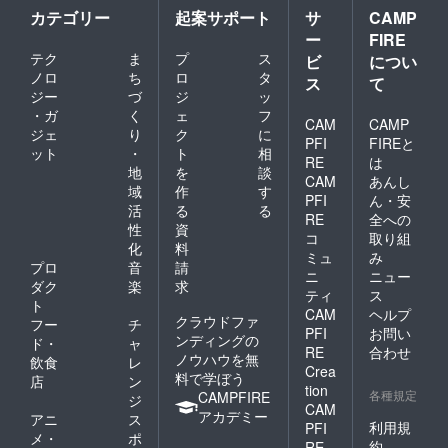
カテゴリー
起案サポート
サ
CAMP
ー
FIRE
テク
ま
プ
ス
ビ
につい
ノロ
ち
ロ
タ
ス
て
ジー
づ
ジ
ッ
・ガ
く
ェ
フ
CAM
CAMP
ジェ
り
ク
に
PFI
FIREと
ット
・
ト
相
RE
は
地
を
談
CAM
あんし
域
作
す
PFI
ん・安
活
る
る
RE
全への
性
資
コ
取り組
化
料
ミュ
み
プロ
音
請
ニ
ニュー
ダク
楽
求
ティ
ス
ト
CAM
ヘルプ
クラウドファ
フー
チ
PFI
お問い
ンディングの
ド・
ャ
RE
合わせ
ノウハウを無
飲食
レ
Crea
料で学ぼう
店
ン
tion
各種規定
CAMPFIRE
ジ
CAM
アカデミー
アニ
ス
利用規
PFI
メ・
ポ
約
RE