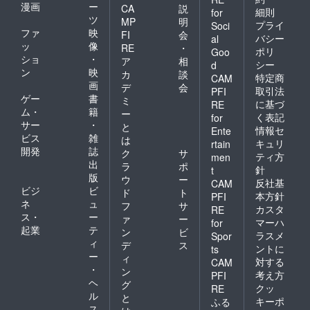
漫画
ー
CA
説
細則
for
ツ
MP
明
プライ
Soci
ファ
映
FI
会
バシー
al
ッ
像
RE
・
ポリ
Goo
ショ
・
ア
相
シー
d
ン
映
カ
談
特定商
CAM
画
デ
会
取引法
PFI
ゲー
書
ミ
に基づ
RE
ム・
籍
ー
く表記
for
サー
・
と
情報セ
Ente
ビス
雑
は
キュリ
rtain
開発
誌
ク
サ
ティ方
men
出
ラ
ポ
針
t
版
ウ
ー
反社基
CAM
ビジ
ビ
ド
ト
本方針
PFI
ネ
ュ
フ
サ
カスタ
RE
ス・
ー
ァ
ー
マーハ
for
起業
テ
ン
ビ
ラスメ
Spor
ィ
デ
ス
ントに
ts
ー
ィ
対する
CAM
・
ン
考え方
PFI
ヘ
グ
クッ
RE
ル
と
キーポ
ふる
ス