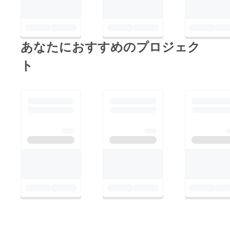
場運営に大切に使わせ
ていただきます。そし
て、いよいよ今週末が
あなたにおすすめのプロジェク
本番です。第3回
ROUTE14band音楽
ト
フェスティバル日時: 7
月18日(土)13:00 演奏
開始会場: 平和公園 野
外音楽堂(川崎市中原
区)入場無料・出入り
自由出演:
ROUTE14band / Ryu
Miho / 島裕介 / 永瀬晋
地元・元住吉で育てて
きたこのフェスも、皆
さまのおかげで3回目
を迎えることができま
した。夏の野外で、ト