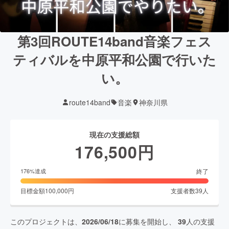
第3回ROUTE14band音楽フェス
ティバルを中原平和公園で行いた
い。
route14band
音楽
神奈川県
現在の支援総額
176,500
円
終了
176
%達成
目標金額
100,000
円
支援者数
39
人
このプロジェクトは、
2026/06/18
に募集を開始し、
39
人の支援