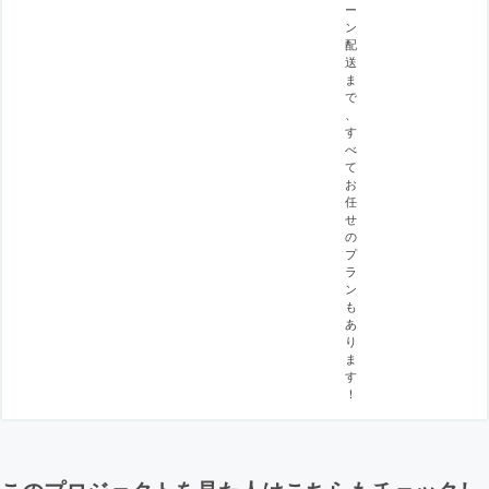
ー
ン
配
送
ま
で
、
す
べ
て
お
任
せ
の
プ
ラ
ン
も
あ
り
ま
す
！