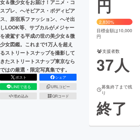
円
女＆微少女をお届け！アニメ・コ
スプレ、へそピアス・ボディピア
まちづくり・地域活性化
ス、原宿系ファッション、へそ出
2,830%
しLOOK等、サブカルがメジャー
目標金額は10,000
CAMPFIRE for Social Good
CAMPFIRE Creation
を凌駕する平成の世の美少女＆微
円
CAMPFIREふるさと納税
machi-ya
コミュニティ
少女図鑑。これまで1万人を超え
支援者数
るストリートスナップを撮影して
37
人
きたストリートスナップ東京なら
ではの厳選・限定写真集です。
ポスト
シェア
募集終了まで残
LINEで送る
URLコピー
り
埋め込み
QRコード
終了