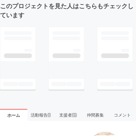
このプロジェクトを見た人はこちらもチェックし
ています
活動報告
支援者
仲間募集
コメント
ホーム
2
37