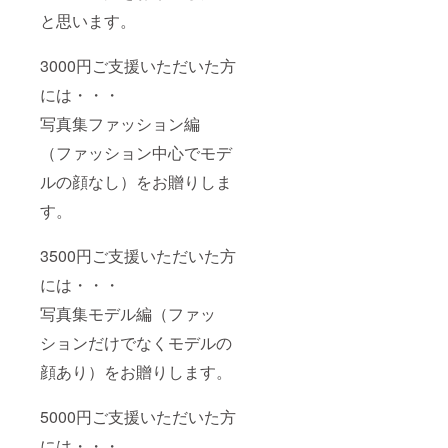
と思います。
3000円ご支援いただいた方
には・・・
写真集ファッション編
（ファッション中心でモデ
ルの顔なし）をお贈りしま
す。
3500円ご支援いただいた方
には・・・
写真集モデル編（ファッ
ションだけでなくモデルの
顔あり）をお贈りします。
5000円ご支援いただいた方
には・・・