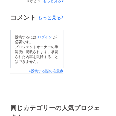
りがとうございま
もっと見る
す！！募集期間もいよ
いよあと２日となり、
コメント
もっと見る
ラストスパートとなり
ました！！まだの方は
お見逃しなく！！
投稿するには
ログイン
が
必要です。
プロジェクトオーナーの承
認後に掲載されます。承認
された内容を削除すること
はできません。
※投稿する際の注意点
同じカテゴリーの人気プロジェ