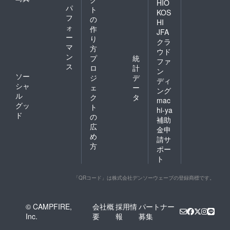
HIO
パ
ト
KOS
フ
の
HI
ォ
作
JFA
ー
り
クラ
マ
方
ウド
ン
プ
統
ファ
ス
ロ
計
ン
ソー
ジ
デ
ディ
シャ
ェ
ー
ング
ル
ク
タ
mac
グッ
ト
hi-ya
ド
の
補助
広
金申
め
請サ
方
ポー
ト
「QRコード」は株式会社デンソーウェーブの登録商標です。
© CAMPFIRE,
会社概
採用情
パートナー
Inc.
要
報
募集