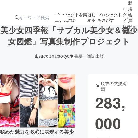
新
ロ
規
グ
会
プロジェクトを掲
はじ
プロジェクト
/
載するには
める
をさがす
イ
員
ン
登
美少女四季報「サブカル美少女＆微少
録
女図鑑」写真集制作プロジェクト
人気のプロ
注目のリ
注目の新着プロ
募集終了が近いプ
もうすぐ公開
streetsnaptokyo
書籍・雑誌出版
ジェクト
ターン
ジェクト
ロジェクト
されます
アート・写真
音楽
現在の支援総
額
283,
テクノロジー・ガジェット
ゲーム・サ
000
映像・映画
書籍・雑誌
秘めた魅力を多彩に表現する美少
ビジネス・起業
チャレンジ