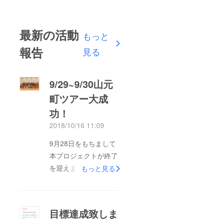
最新の活動
もっと
報告
見る
9/29~9/30山元
町ツアー大成
功！
2018/10/16 11:09
9月28日をもちまして
本プロジェクトが終了
を迎えましたのでご報
もっと見る
告致します。 目標と
していた30万円は達成
する事が出来、最終的
目標達成致しま
に104名の方から、支