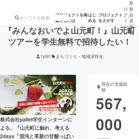
新
ロ
規
グ
会
プロジェクトを掲
はじ
プロジェクト
/
載するには
める
をさがす
イ
員
ン
登
『みんなおいでよ山元町！』山元町
録
ツアーを学生無料で招待したい！
人気のプロ
注目のリ
注目の新着プロ
募集終了が近いプ
もうすぐ公開
1yt91
まちづくり・地域活性化
ジェクト
ターン
ジェクト
ロジェクト
されます
アート・写真
音楽
現在の支援総
額
567,
テクノロジー・ガジェット
ゲーム・サ
000
映像・映画
書籍・雑誌
株式会社pallet学生インターンに
よる。『山元町に触れ、考える
ビジネス・起業
チャレンジ
2days「混沌と革新の甘酸っぱい