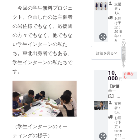
座/池袋
のた
支援
マルイ
今回の学生無料プロジェ
め、
者：
でレン
キャン
1人
クト。企画したのは主催者
タルド
セルな
お届
レス事
どでの
け予
の岩佐様でもなく、応援団
業を展
返金は
定：
開す
2018
できま
の方々でもなく、他でもな
年11
る、
せんの
こ
月
SHARE
で、ご
の
い学生インターンの私た
リ
LY
注意く
タ
ー
CODE(
ち。東北出身者でもある、
ださ
ン
詳細を見る
を
シェア
い。 ※
選
択
学生インターンの私たちで
リー
会場ま
す
る
コーデ)
での交
す。
10,
のused
通費は
在庫な
ドレス
000
自前に
し
円
を提供
なりま
【伊藤
※備考欄
すの
羊一
に、受
で、ご
氏】 ラ
け取り
注意く
ンチ同
方法を
ださ
支援
席券 場
記載い
い。
者：
所：東
ただく
5人
京千代
よう、
お届
田区周
お願い
け予
（学生インターンのミー
辺 ※日
いたし
定：
時・場
2018
ます。
ティングの様子）
年11
所の詳
商品詳
こ
月