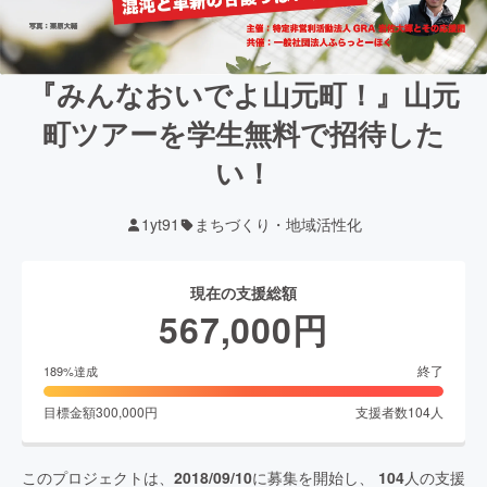
『みんなおいでよ山元町！』山元
町ツアーを学生無料で招待した
い！
1yt91
まちづくり・地域活性化
現在の支援総額
567,000
円
終了
189
%達成
目標金額
300,000
円
支援者数
104
人
このプロジェクトは、
2018/09/10
に募集を開始し、
104
人の支援