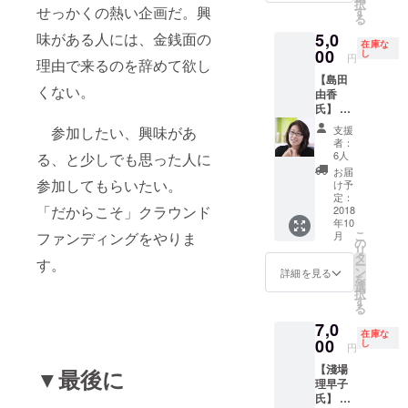
択
に1周持
きます
せっかくの熱い企画だ。興
自前に
す
る
ち手を
ようお
なりま
巻いて
味がある人には、金銭面の
5,0
願いい
すの
在庫な
短めに
たしま
00
で、ご
し
円
理由で来るのを辞めて欲し
使用す
す。 ※
注意く
ること
【島田
色はお
ださ
くない。
もでき
由香
選びい
い。 ※
ます。
氏】 人
ただけ
備考欄
※古物商
生の
ません
に企業
参加したい、興味があ
支援
許可証
purpos
名を記
者：
番号：
eを知る
載して
6人
る、と少しでも思った人に
301060
NLP人
いただ
お届
909489
生コー
参加してもらいたい。
きます
け予
代表者
チング
定：
ようお
氏名：
「だからこそ」クラウンド
日時：
2018
願いい
淺場理
年10
11/27(
たしま
こ
ファンディングをやりま
月
早子
火)18:3
の
す。
リ
0-20:00
タ
す。
ー
場所：
ン
詳細を見る
を
ユニ
選
択
リーバ
す
る
本社
7,0
（中目
在庫な
黒） ※
00
し
円
場所・
【淺場
日程と
▼最後に
理早子
もに確
氏】 銀
定済み