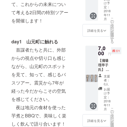
レス事
のた
け予
て、これからの未来につい
業を展
め、
定：
開す
2018
て考える2日間の特別ツアー
キャン
年11
る、
セルな
こ
月
を開催します！
SHARE
どでの
の
リ
LY
返金は
タ
ー
CODE(
できま
ン
詳細を見る
を
シェア
せんの
選
択
リー
で、ご
す
day1 山元町に触れる
る
コーデ)
注意く
7,0
のused
ださ
首謀者たちと共に、外部
残り1
ドレス
00
い。 ※
円
を提供
会場ま
からの視点や切り口も感じ
【淺場
※備考欄
での交
理早子
ながら、山元町のスポット
に、受
通費は
氏】 銀
け取り
自前に
を見て、知って、感じるバ
座/池袋
方法を
なりま
支援
マルイ
記載い
すの
者：
スツアー。震災から7年が
でレン
ただく
で、ご
0人
タルド
よう、
注意く
お届
経った今だからこその空気
レス事
お願い
ださ
け予
業を展
いたし
定：
い。
を感じてください。
開す
2018
ます 商
年11
る、
品詳
夜は地元の食材を使った
こ
月
SHARE
細：
の
リ
芋煮とBBQで、美味しく楽
LY
【胸元
タ
ー
CODE(
フリル
ン
詳細を見る
を
しく飲んで語り合います！
シェア
ネック
選