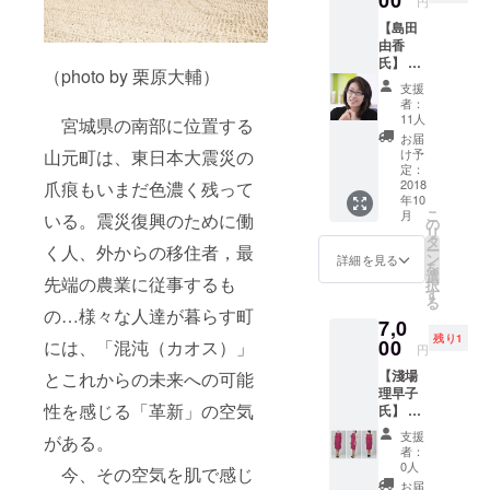
00
円
て、リ
【島田
ターン
由香
設定を
氏】 生
してお
（photo by 栗原大輔）
産性を
ります
支援
劇的に
者：
あげる
11人
宮城県の南部に位置する
マイン
お届
ドフル
山元町は、東日本大震災の
け予
ネス
定：
ワーク
2018
爪痕もいまだ色濃く残って
年10
ショッ
こ
月
いる。震災復興のために働
プ 日
の
リ
時：
タ
く人、外からの移住者，最
ー
11/29(
ン
詳細を見る
を
木)
選
先端の農業に従事するも
択
18:30-
す
る
20:00
の…様々な人達が暮らす町
7,0
場所：
残り1
ユニ
00
には、「混沌（カオス）」
円
リーバ
【淺場
とこれからの未来への可能
本社
理早子
（中目
性を感じる「革新」の空気
氏】 銀
黒） ※
座/池袋
場所・
支援
がある。
マルイ
日程と
者：
でレン
もに確
0人
今、その空気を肌で感じ
タルド
定済み
お届