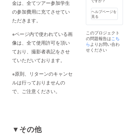
ですか？
幅
金は、全てツアー参加学生
34cm、
の参加費用に充てさせてい
総丈：
ヘルプページを
肩から
見る
ただきます。
32cm、
袖23㎝
・商品
このプロジェクト
※ページ内で使われている画
の状
の問題報告は
こち
態：非
像は、全て使用許可を頂い
ら
よりお問い合わ
常にき
せください
れい ・
ており、撮影者表記をさせ
受け取
り: 郵
ていただいております。
送、も
しくは
※原則、リターンのキャンセ
店舗に
てお渡
ルは行っておりませんの
し(銀座
店・池
で、ご注意ください。
袋店) ・
モデル
身長：
170セン
チ ・そ
の他：
リバー
▼その他
シブル
デザイ