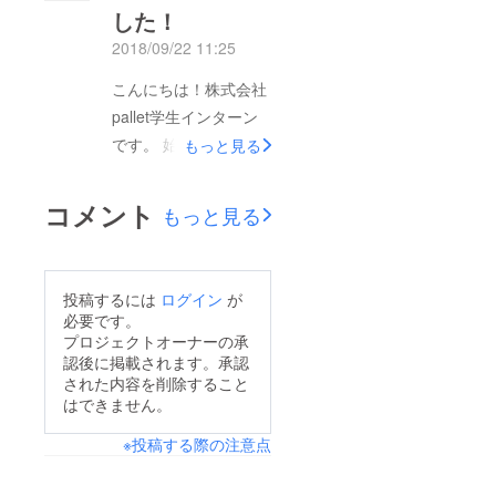
した！
援総額は56,7000円の
2018/09/22 11:25
ご寄付を頂きました。
本プロジェクトにご理
こんにちは！株式会社
解・ご支援をいただき
pallet学生インターン
ましたこと、誠に感謝
です。 始まるまで不
もっと見る
申し上げます。 皆さ
安で一杯だったクラウ
まから多くの支援金が
ンドファンディング。
コメント
もっと見る
集まりましたので、学
ご支援者の皆様からの
生インターンで話し
温かいメッセージとと
合った結果、学生の参
もにご寄付をいただく
投稿するには
ログイン
が
加費を無料にするとい
ことで、日々励まさ
必要です。
う以外に下記にも使用
れ、あっという間に残
プロジェクトオーナーの承
させて頂く事に決定致
認後に掲載されます。承認
り掲載期間が8日間と
しました。 ・昼食会
された内容を削除すること
なりました。 おかげ
はできません。
場 山元町夢ファーム
様で現在（9/21)、90
様への寄付金・芋煮会
※投稿する際の注意点
名の方より515,000円
の会場ミガキハウス様
という目標金額を上回
への寄付金 ・山元町