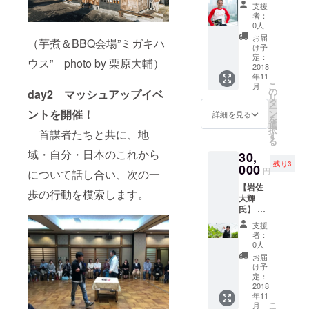
席&メン
ていた
プリー
74cm
支援
タリン
だきま
ツク
・商品
者：
グ券 場
す。 ※
ラッチ
0人
の状
所：大
会場ま
のセッ
態：非
お届
（芋煮＆BBQ会場”ミガキハ
阪市
での交
ト】 ＜
け予
常にき
内、本
通費は
定：
ドレス
れい ・
ウス” photo by 栗原大輔）
町、堺
2018
自前に
＞ ・材
受け取
年11
筋本
なりま
質：ポ
り: 郵
こ
月
町、梅
すの
の
リエス
day2 マッシュアップイベ
送、も
リ
田周辺
で、ご
タ
テル、
しくは
ー
※日時・
ントを開催！
注意く
ン
光沢の
詳細を見る
店舗に
を
場所の
ださ
選
ないシ
てお渡
択
首謀者たちと共に、地
詳細に
い。
す
フォン
し(銀座
る
関して
生地 ・
店・池
域・自分・日本のこれから
30,
はメッ
サイズ
袋店) ・
残り3
セージ
000
表記：
モデル
円
について話し合い、次の一
にて直
38（9号
身長：
【岩佐
接ご連
相当）
歩の行動を模索します。
170セン
大輝
絡させ
・サイ
チ ・そ
氏】 岩
ていた
ズ詳
の他：
佐大輝
だきま
細：
ゆった
支援
による
す。 ※
約 身
者：
りとし
スター
会場ま
0人
幅（脇
たデザ
トアッ
での交
下）：
お届
インの
プ支援
通費、
け予
43cm、
ため9～
内容：
ランチ
定：
着丈
11号の
スター
2018
代は自
（脇
方まで
年11
トアッ
前にな
下）：
ご着用
こ
月
プにつ