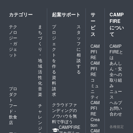
ではありません。この
ツアーに携わった
カテゴリー
起案サポート
サ
CAMP
方々、そして私達の想
ー
FIRE
いに賛同して頂いた支
テク
ま
プ
ス
ビ
につい
援者の皆様、全員の想
ノロ
ち
ロ
タ
ス
て
ジー
づ
ジ
ッ
いや熱量が学生の背中
・ガ
く
ェ
フ
をポンっと押したので
CAM
CAMP
ジェ
り
ク
に
PFI
FIREと
はないでしょうか。
ット
・
ト
相
RE
は
地
を
談
これはまさに『熱量は
CAM
あんし
域
作
す
人を動かす』！ 私達
PFI
ん・安
活
る
る
RE
全への
学生インターンは、今
性
資
コ
取り組
回のイベントの経験を
化
料
ミュ
み
プロ
音
請
糧にし、宮城、そして
ニ
ニュー
ダク
楽
求
ティ
ス
地方の為に成長してい
ト
CAM
ヘルプ
クラウドファ
きたいと思います。そ
フー
チ
PFI
お問い
ンディングの
ド・
ャ
れが、支援者の皆様へ
RE
合わせ
ノウハウを無
飲食
レ
Crea
の恩返しだと思ってい
料で学ぼう
店
ン
tion
各種規定
CAMPFIRE
ます。 最後になりま
ジ
CAM
アカデミー