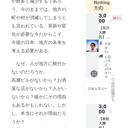
が数多く減少するであろ
Nothing
方式)
う。今のままでは、地方の
3,0
町や村が消滅してしまうと
残り1
00
円
も言われている。革新や変
【市川
大樹
化が必要な今だからこそ、
氏】 リ
今後の日本、地方の未来を
ターン
支援
限定
者：
考える必要がある。
「シュ
9人
ウカツ
お届
改革セ
け予
なぜ、人が地方に根付か
ミナー
定：
(11/18P
2018
ないのだろうか。
年11
M開
こ
月
催)」&
の
高層ビルがないから？お洒
リ
キャリ
タ
ー
ア面談
落な店がないから？人がい
ン
詳細を見る
を
付き(30
選
択
ないから？確かにその理由
分) ※日
す
る
時・場
もあるかもしれない。しか
3,0
所の詳
細に関
00
円
し、本当にそれが理由だろ
しては
【岩佐
メッ
うか？
大輝
セージ
氏】