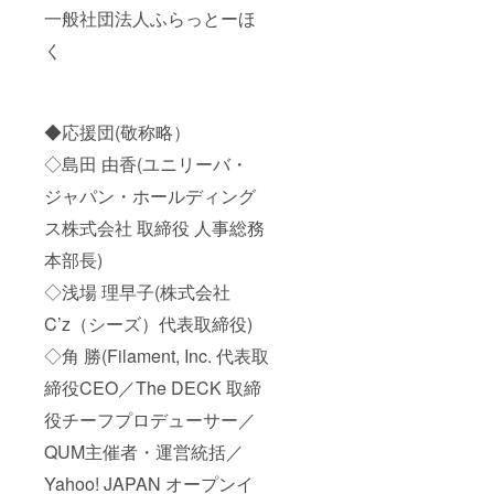
一般社団法人ふらっとーほ
く
◆応援団(敬称略）
◇島田 由香(ユニリーバ・
ジャパン・ホールディング
ス株式会社 取締役 人事総務
本部長)
◇浅場 理早子(株式会社
C’z（シーズ）代表取締役)
◇角 勝(Filament, Inc. 代表取
締役CEO／The DECK 取締
役チーフプロデューサー／
QUM主催者・運営統括／
Yahoo! JAPAN オープンイ