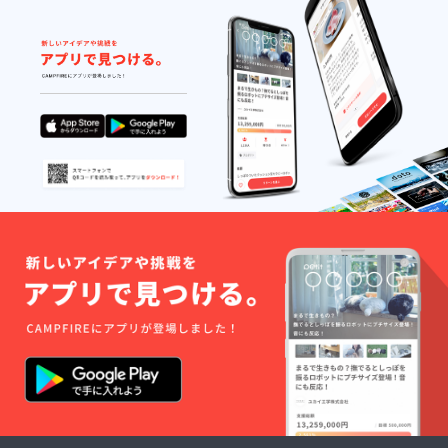
から、「一歩踏み出し
てイベントに参加し
て、新たな世界を体験
出来ました。参加して
良かったです。」と言
われました。 その言
葉を受け、私達が始め
た学生の参加費を無料
にするというクラウン
ドファンディングを改
めてやってよかったな
と実感しました。微力
ながらも学生がイベン
トに参加する一歩踏み
出す背中を押してあげ
られたのかなと。その
背中を押した手は、私
達学生インターンだけ