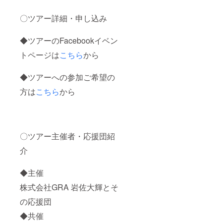
ンのた
め、裏
〇ツアー詳細・申し込み
返して
総レー
スのデ
◆ツアーのFacebookイベン
ザイン
として
トページは
こちら
から
もご着
用いた
だけま
◆ツアーへの参加ご希望の
す。 ※
古物商
方は
こちら
から
許可証
番号：
301060
909489
代表者
〇ツアー主催者・応援団紹
氏名：
淺場理
介
早子
◆主催
株式会社GRA 岩佐大輝とそ
の応援団
◆共催