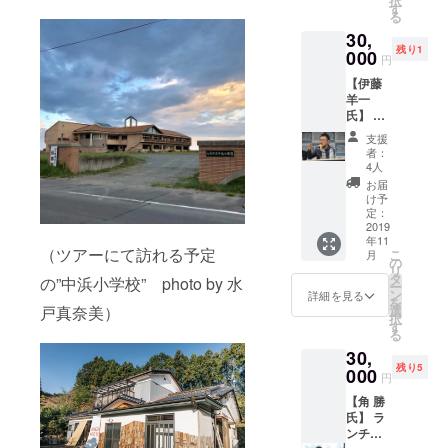
択
リー
レス付
す
る
コーデ)
ドレス
30,
のused
（プラ
残り1
ドレス
000
ムレッ
円
を提供
ド）】
【伊藤
※備考欄
・材
羊一
に、受
質：ポ
氏】 マ
け取り
リエス
ンツー
方法を
テル、
支援
マンプ
記載い
光沢の
者：
レゼン
ただく
ないや
4人
指導券
よう、
わらか
お届
（1時
お願い
い生地
け予
間） 場
いたし
定：
・サイ
所：ヤ
2019
ます 商
ズ表
年11
フー紀
品詳
記：
（ツアーにて訪れる予定
こ
月
尾井町
細：
の
9AR（9
リ
オフィ
【ベー
タ
号相
の”中浜小学校” photo by 水
ー
ス ※日
ジュの
ン
当） ・
詳細を見る
を
時・場
アシン
戸真奈美）
選
サイズ
択
所の詳
メト
す
詳細：
る
細に関
リー・
約 身
30,
しては
フラ
幅（脇
残り5
メッ
000
ワード
下）：
円
セージ
レス、
40cm、
【角 勝
にて直
ブロン
着丈
氏】 ラ
接ご連
ズ色の
（脇
ンチ同
絡させ
ビーズ×
下）：