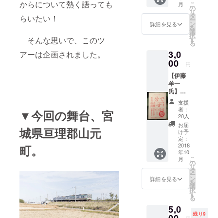
からについて熱く語っても
こ
月
メッ
の
リ
セージ
タ
らいたい！
ー
にてお
ン
詳細を見る
を
送りい
選
択
たしま
そんな思いで、このツ
す
る
す
3,0
アーは企画されました。
00
円
【伊藤
羊一
氏】
『キン
支援
グダム
者：
▼今回の舞台、宮
最強
20人
チーム
お届
城県亘理郡山元
と自分
け予
をつく
定：
る』と
2018
町。
年10
『1分で
こ
月
話せ』
の
リ
の2冊サ
タ
ー
イン本
ン
詳細を見る
を
セット
選
択
※筆者と
す
る
出版社
5,0
の許可
残り9
を得