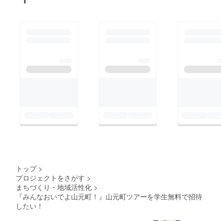
た！と、思わせて頂き
り） （高校生にもご
ました。 本当に感謝
参加いただきまし
しております。支援額
た！） （team
の余ったお金は現在、
pallet。イベントを作
学生インターンで検討
り上げた仲間たち）
中です。いずれも山元
（day2 マッシュアッ
町、学生、そしてご協
プイベント。本ツアー
力いただいた皆様に還
のメイン） ～photo by
元できるようにしたい
中澤恵～ 『熱量は人
と考えております。後
を動かす』この言葉が
日、その使い道の報告
ぴったりな2日間にな
と共に当日のツアーの
りました。色んな人の
様子も写真と一緒に報
熱量や考えが混じり合
告したいと思っていま
トップ
>
い、まさに混沌と革
す。引き続き宜しくお
プロジェクトをさがす
>
新！私達が想定してい
まちづくり・地域活性化
>
願い致します。
『みんなおいでよ山元町！』山元町ツアーを学生無料で招待
た以上の熱量が溢れて
したい！
いました。 ある学生