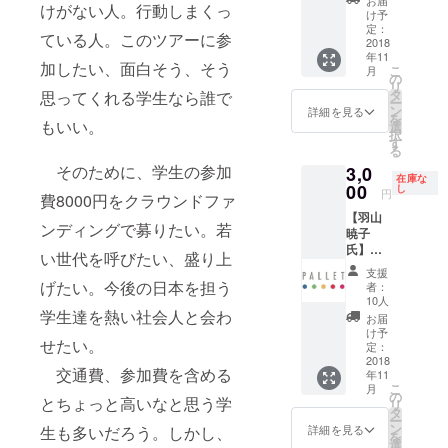
お届
厚さ
けがない人。行動しまくっ
ります
人向
け予
5.5cm
ので、
け） 内
定：
ている人。このツアーに参
持ち手
ご注意
容：農
2018
の長
年11
くださ
業全般
加したい、面白そう、そう
さ：117
こ
月
い。
におけ
の
cm ・商
リ
る相
タ
思ってくれる学生なら誰で
品の状
ー
談、メ
ン
詳細を見る
態：若
を
ンタリ
もいい。
選
干使用
択
ング 場
す
感あり
る
所：
・受け
そのために、学生の参加
3,0
GRA東
在庫な
取り: 郵
京オ
00
し
円
送、も
費8000円をクラウンドファ
フィス
しくは
【羽山
※日時・
ンディングで募りたい。若
店舗に
暁子
場所の
てお渡
氏】
詳細に
い世代を呼びたい、盛り上
し(銀座
Pallet T
関して
支援
店・池
シャツ
はメッ
げたい。今後の日本を担う
者：
袋店) ・
（サイ
セージ
10人
その
ズ：
学生達を熱い社会人と会わ
にて直
お届
他：
S,M,L）
接ご連
け予
チェー
せたい。
※ご希望
絡させ
定：
ンは長
の品の
2018
ていた
交通費、参加費を含める
めのま
年11
サイズ
だきま
こ
ま使
月
を備考
す。 ※
の
とちょっと高いなと思う学
リ
用、も
欄に記
会場ま
タ
ー
しくは
載して
での交
ン
詳細を見る
生も多いだろう。しかし、
を
バッグ
いただ
通費は
選