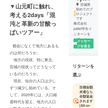
▼山元町に触れ、
宮城県
初めてのプ
考える2days「混
ロジェクト
です
沌と革新の甘酸っ
株式会社
pallet学生イ
ぱいツアー」
ンターンを
していま
メッセー
す、宮城県
都会になくて地方にあるも
ジを送る
の大学4年生
のは何だろうか。
です！
地方の現状、特に東北、
リターンを
宮城の現状ってどうなって
いるのだろうか。
選ぶ
現在、仙台の人口は少し
目標金額
ずつ減少し始めている。そ
未達なら
して、2020年には、人口縮
全額返金
されます
退時代を迎え、地方の人口
(All-or-