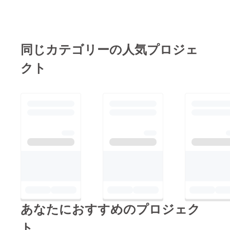
るご支援を頂き、当プ
語りべの会の方々への
ロジェクトを成立させ
謝礼金 皆様のご理解
ていただくことができ
の程宜しくお願い致し
ました。学生インター
同じカテゴリーの人気プロジェ
ます。また、皆様から
ン一同、そしてこのツ
の寄付金や温かいお言
クト
アーに携わる方々一同
葉でのご協力の程あり
より心より御礼申し上
がとうございました。
げます。 また、この
そして、9.29〜9.30
プロジェクトを通じ、
『混沌と革新の甘酸っ
多くの方々から山元町
ぱいツアー』が無事成
に対する熱い想い、学
功しました事をご報告
生を応援したいという
致します。当日のツ
温かい賛同の想いをお
アーの様子を写真と共
聞かせいただき、この
にご紹介致します。
ツアーの重要さを再認
（day1 中浜小学校。
識いたしました。この
震災の爪痕を見て感じ
あなたにおすすめのプロジェク
プロジェクトをスター
る） （day1 GRA。革
トして本当に良かっ
ト
新の匂いはイチゴの香