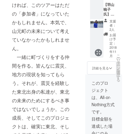
セージ
イズ表
ければ、このツアーはただ
【羽山
にて直
記：
暁子
接ご連
38（9号
の「参加者」になっていた
氏】
絡させ
相当）
コーチ
ていた
・サイ
支援
かもしれません。本気で、
ング
だきま
ズ詳
者：
セッ
す。 ※
2人
細：
山元町の未来について考え
ション
会場ま
約 身
お届
（90
での交
ていなかったかもしれませ
け予
幅（脇
分）＆
通費は
定：
下）：
ランチ
2018
ん。
自前に
年11
同席券
なりま
40cm、
こ
月
一緒に町づくりをする仲
場所：
すの
の
着丈
リ
仙台市
で、ご
タ
（脇
間を作る。皆んなに震災、
ー
内、東
注意く
ン
詳細を見る
下）：
を
京23区
ださ
選
70cm
地方の現状を知ってもら
択
内 ※日
い。
す
・商品
る
時・場
う。それが、震災を経験し
このプロ
の状
所の詳
態：若
ジェクト
細に関
た東北出身の私達が、東北
干使用
しては
は、All-or-
感あり
の未来のためにするべき事
メッ
・受け
Nothing方式
セージ
取り: 郵
ではないでしょうか。この
にて直
です。
送、も
接ご連
しくは
成長、そしてこのプロジェ
目標金額を
絡させ
店舗に
ていた
達成した場
クトは、確実に東北、そし
てお渡
だきま
し(銀座
合にのみ、
す。 ※