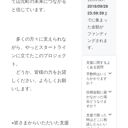
て山元町の未来につながる
店・池
会場ま
2018/09/28
袋店) ・
と信じています。
での交
モデル
23:59:59
ま
通費、
身長：
ランチ
でに集まっ
170セン
代は自
チ ・そ
た金額が
前にな
の他：
ります
ファンディ
小柄な
ので、
方、細
多くの方々に支えられな
ングされま
ご注意
身の方
くださ
がら、やっとスタートライ
す。
向けの
い
デザイ
ンに立てたこのプロジェク
ンで
す。 ＜
支援に関するよ
ト。
ボレロ
くある質問
＞ ・材
どうか、皆様の力をお貸
手数料はいく
質：ポ
らかかります
リエス
しください。よろしくお願
か？
テル、
いします。
ナイロ
目標金額に届
ン ・サ
かなかった場
イズ表
合どうなりま
記：な
すか？
し（9号
相当）
支援で困った
・サイ
時はどこに相
ズ詳
※皆さまからいただいた支援
談したらいい
細：肩