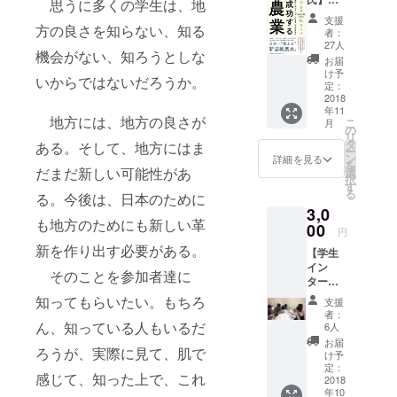
にて直
思うに多くの学生は、地
『絶対
接ご連
支援
にギブ
方の良さを知らない、知る
絡させ
者：
アップ
ていた
27人
機会がない、知ろうとしな
したく
だきま
お届
ない人
す。 ※
け予
いからではないだろうか。
のため
会場ま
定：
の成功
2018
での交
年11
する農
通費は
地方には、地方の良さが
こ
月
業』＆
自前に
の
リ
『99％
なりま
タ
ある。そして、地方にはま
ー
の絶望
すの
ン
詳細を見る
を
の中に
だまだ新しい可能性があ
で、ご
選
択
「1％の
注意く
す
る
る。今後は、日本のために
チャン
ださ
3,0
ス」は
い。
も地方のためにも新しい革
実る』
00
円
の2冊サ
新を作り出す必要がある。
【学生
イン本
イン
セット
そのことを参加者達に
ター
※筆者と
ン】 応
出版社
知ってもらいたい。もちろ
支援
援して
の許可
者：
くれる
ん、知っている人もいるだ
を得
6人
方への
て、リ
お届
ろうが、実際に見て、肌で
感謝の
ターン
け予
メール
設定を
定：
感じて、知った上で、これ
※camp
2018
してお
年10
fire内
ります