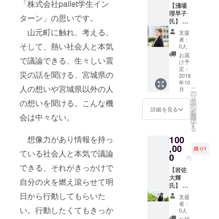
「株式会社pallet学生イン
いただ
【淺場
※日時・
ださ
けま
理早子
場所の
い。
ターン」の思いです。
す。 ＜
氏】 起
詳細に
バッグ
業相談
関して
山元町に触れ、考える。
支援
＞ ・材
＆ラン
はメッ
者：
質：光
チ同席
そして、熱い社会人と本気
セージ
0人
沢ある
券 場
にて直
お届
固めの
で議論できる、生々しい震
所：中
接ご連
け予
布地、
央区銀
絡させ
定：
ブラウ
災の話を聞ける、宮城県の
座周辺
2018
ていた
ンに近
年10
※日時・
だきま
人の想いや宮城県以外の人
いベー
こ
月
場所の
す。 ※
の
ジュの
リ
詳細に
会場ま
タ
の想いを聞ける。こんな機
パール
ー
関して
での交
ン
詳細を見る
とシル
を
はメッ
会は中々ない。
通費は
選
バービ
択
セージ
自前に
す
ジュー
る
にて直
なりま
の装飾
想像力があり情報を持っ
100
接ご連
すの
・サイ
絡させ
,00
で、ご
残り1
ズ詳
ている社会人と本気で議論
ていた
注意く
0
円
細：
だきま
ださ
できる、それがきっかけで
バッグ
す。 ※
【岩佐
い。
の大き
会場ま
大輝
自分の火を燃え滾らせて明
さ：
での交
氏】 岩
縦
通費、
佐大輝
日から行動してもらいた
支援
12.8cm
ランチ
による
者：
×横
い。行動したくてもきっか
代は自
農業支
0人
27cm×
前にな
援（法