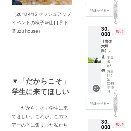
ります
の
69cm
いただ
リ
いての
ので、
タ
・商品
けま
ー
相談、
ご注意
ン
詳細を見る
の状
す。 ※
を
（2018 4/15 マッシュアップ
メンタ
くださ
選
態：若
古物商
択
リング
い。
す
干使用
許可証
イベントの様子＠山口県下
る
場所：
感あり
番号：
30,
GRA東
・受け
関uzu house）
301060
残り2
京オ
000
取り: 郵
円
909489
フィス
送、も
代表者
【岩佐
※日時・
しくは
氏名：
大輝
場所の
店舗に
淺場理
氏】 岩
詳細に
てお渡
早子
佐大輝
関して
し(銀座
支援
による
はメッ
者：
店・池
農業支
セージ
0人
袋店) ・
援（個
にて直
お届
モデル
人向
接ご連
け予
身長：
▼「だからこそ」
け） 内
絡させ
定：
170セン
容：農
2018
ていた
チ ・そ
年10
業全般
だきま
学生に来てほしい
の他：
こ
月
におけ
す。 ※
の
ゆった
リ
る相
会場ま
タ
りとし
ー
談、メ
での交
ン
詳細を見る
たデザ
を
ンタリ
「だからこそ」学生に来
通費は
選
インの
択
ング 場
自前に
す
ため9～
る
てほしい。これが、このツ
所：
なりま
11号の
30,
GRA東
すの
方まで
アーの下に集まった私たち
残り5
京オ
000
で、ご
円
ご着用
フィス
注意く