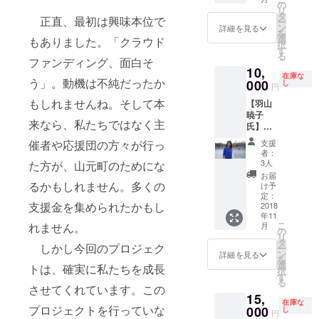
細に関
細：
の
リ
しては
【胸元
タ
正直、最初は興味本位で
ー
メッ
パール
ン
詳細を見る
を
セージ
アクセ
選
もありました。「クラウド
択
にて直
付きの
す
る
接ご連
上品な
ファンディング、面白そ
10,
絡させ
パープ
在庫な
う」。動機は不純だったか
ていた
000
ルドレ
し
円
だきま
ス、コ
もしれませんね。そして本
【羽山
す。 ※
サー
暁子
会場ま
ジュ付
来なら、私たちではなく主
氏】
での交
総レー
コーチ
通費、
スの
支援
催者や応援団の方々が行っ
ング
ランチ
ベー
者：
セッ
代は自
ジュボ
3人
た方が、山元町のためにな
ション
前にな
レロの
お届
券（90
ります
るかもしれません。多くの
セッ
け予
分） 場
ので、
定：
ト】 ＜
支援金を集められたかもし
所：仙
2018
ご注意
ドレス
年11
台市
くださ
＞ ・材
こ
月
れません。
内、東
い。
の
質：ポ
リ
京23区
タ
リエス
しかし今回のプロジェク
ー
内 ※日
ン
テル、
詳細を見る
を
時・場
選
光沢の
トは、確実に私たちを成長
択
所の詳
す
あるサ
る
細に関
させてくれています。この
ラッと
15,
しては
した生
在庫な
メッ
プロジェクトを行っていな
000
し
地 ・サ
円