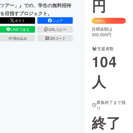
円
ツアー」』での、学生の無料招待
まちづくり・地域活性化
を目指すプロジェクト。
189%
ポスト
シェア
目標金額は
CAMPFIRE for Social Good
CAMPFIRE Creation
LINEで送る
URLコピー
300,000円
CAMPFIREふるさと納税
machi-ya
コミュニティ
埋め込み
QRコード
支援者数
104
人
募集終了まで残
り
終了