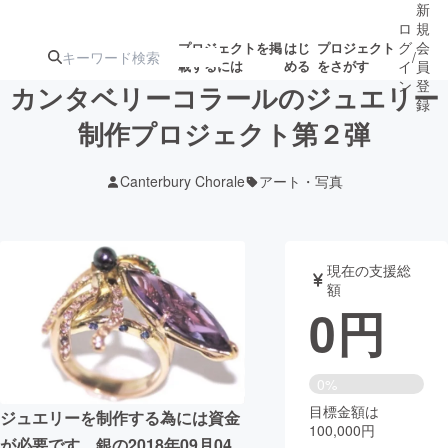
新
ロ
規
グ
会
プロジェクトを掲
はじ
プロジェクト
/
載するには
める
をさがす
イ
員
ン
登
カンタベリーコラールのジュエリー
録
制作プロジェクト第２弾
人気のプロ
注目のリ
注目の新着プロ
募集終了が近いプ
もうすぐ公開
Canterbury Chorale
アート・写真
ジェクト
ターン
ジェクト
ロジェクト
されます
アート・写真
音楽
現在の支援総
額
0
円
テクノロジー・ガジェット
ゲーム・サ
映像・映画
書籍・雑誌
0%
目標金額は
ジュエリーを制作する為には資金
100,000円
ビジネス・起業
チャレンジ
が必要です。銀の2018年09月04