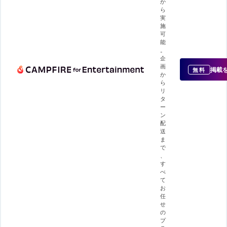
か
ら
実
施
可
能
。
企
画
掲載
無料
か
ら
リ
タ
ー
ン
配
送
ま
で
、
す
べ
て
お
任
せ
の
プ