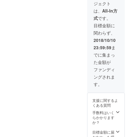
ジェクト
れかの
２種
は、
All-In方
セット
式
です。
をお届
けしま
目標金額に
す。 ※
関わらず、
絵柄、
色、ア
2018/10/10
イテム
23:59:59
ま
は選べ
ませ
でに集まっ
ん。 ※
た金額が
写真は
イメー
ファンディ
ジで
ングされま
す。全
く同じ
す。
絵柄は
２個出
来ませ
支援に関するよ
ん。
くある質問
手数料はいく
らかかります
か？
目標金額に届
かなかった場