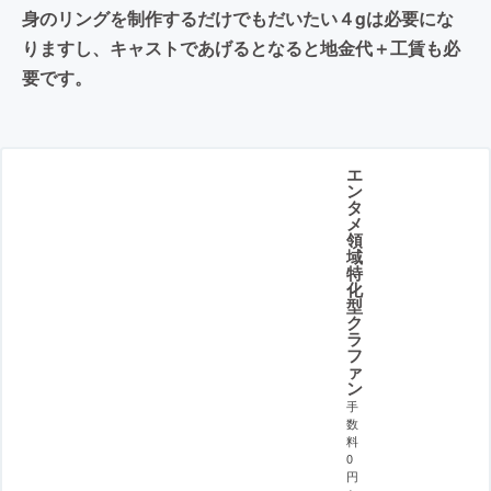
身のリングを制作するだけでもだいたい４gは必要にな
りますし、キャストであげるとなると地金代＋工賃も必
要です。
エ
ン
タ
メ
領
域
特
化
型
ク
ラ
フ
ァ
ン
手
数
料
0
円