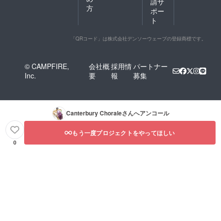
請サ
方
ポー
ト
「QRコード」は株式会社デンソーウェーブの登録商標です。
© CAMPFIRE,
会社概
採用情
パートナー
Inc.
要
報
募集
Canterbury Chorale
さんへアンコール
もう一度プロジェクトをやってほしい
0