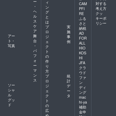
ー
ィ
対する
CAM
・
ン
考え方
PFI
ヘ
グ
クッ
RE
ル
と
キーポ
ふる
ス
は
リシー
さと
ケ
プ
実
納税
ア
ロ
施
AD
アー
舞
ジ
事
FOR
ト・
台
ェ
例
ALL
写真
・
ク
HIO
パ
ト
KOS
フ
の
HI
ォ
作
JFA
ー
り
クラ
マ
方
ウド
ン
プ
統
ファ
ス
ロ
計
ン
ソー
ジ
デ
ディ
シャ
ェ
ー
ング
ル
ク
タ
mac
グッ
ト
hi-ya
ド
の
補助
広
金申
め