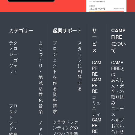
カテゴリー
起案サポート
サ
CAMP
ー
FIRE
テク
ま
プ
ス
ビ
につい
ノロ
ち
ロ
タ
ス
て
ジー
づ
ジ
ッ
・ガ
く
ェ
フ
CAM
CAMP
ジェ
り
ク
に
PFI
FIREと
ット
・
ト
相
RE
は
地
を
談
CAM
あんし
域
作
す
PFI
ん・安
活
る
る
RE
全への
性
資
コ
取り組
化
料
ミュ
み
プロ
音
請
ニ
ニュー
ダク
楽
求
ティ
ス
ト
CAM
ヘルプ
クラウドファ
フー
チ
PFI
お問い
ンディングの
ド・
ャ
RE
合わせ
ノウハウを無
飲食
レ