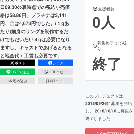
日09:30公表時点での税込小売価
支援者数
まちづくり・地域活性化
0
人
格は58.86円、プラチナは3,141
円、金は4,673円でした。(１gあ
CAMPFIRE for Social Good
CAMPFIRE Creation
たり)細身のリングを制作するだ
CAMPFIREふるさと納税
machi-ya
コミュニティ
けでもだいたい４gは必要になり
募集終了まで残
ますし、キャストであげるとなる
り
と地金代＋工賃も必要です。
終了
ポスト
シェア
LINEで送る
URLコピー
埋め込み
QRコード
このプロジェクトは、
2018/09/26
に募集を開始
し、
2018/10/10
に募集を
終了しました
もう一度プロジェク