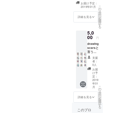
お届け予定：
こ
2019年01月
の
リ
タ
ー
ン
詳細を見る
を
選
択
す
る
5,0
00
円
drawing
scarsと
言うア
イテ
支援
ム、
者：
35×35×
0人
5mmの
お届
ブロー
け予
チと、
定：
20×20×
2019
年01
4mmの
こ
月
ピア
の
リ
ス・イ
タ
ー
ヤリン
ン
詳細を見る
を
グ・ピ
選
択
ンブ
す
る
ローチ
このプロ
のいず