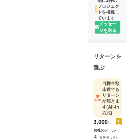
プロジェク
トを掲載し
ています
メッセー
ジを送る
リターンを
選ぶ
目標金額
未達でも
リターン
が届きま
す
(All-in
方式)
3,000
円
お礼のメール
支援者：0人