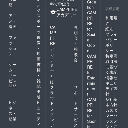
Crea
料で学ぼう
店
ン
tion
各種規定
CAMPFIRE
ジ
CAM
アカデミー
アニ
ス
利用規
PFI
メ・
ポ
約
RE
漫画
ー
CA
説
細則
for
ツ
MP
明
プライ
Soci
ファ
映
FI
会
バシー
al
ッ
像
RE
・
ポリ
Goo
ショ
・
ア
相
シー
d
ン
映
カ
談
特定商
CAM
画
デ
会
取引法
PFI
ゲー
書
ミ
に基づ
RE
ム・
籍
ー
く表記
for
サー
・
と
情報セ
Ente
ビス
雑
は
キュリ
rtain
開発
誌
ク
サ
ティ方
men
出
ラ
ポ
針
t
版
ウ
ー
反社基
CAM
ビジ
ビ
ド
ト
本方針
PFI
ネ
ュ
フ
サ
カスタ
RE
ス・
ー
ァ
ー
マーハ
for
起業
テ
ン
ビ
ラスメ
Spor
ィ
デ
ス
ントに
ts