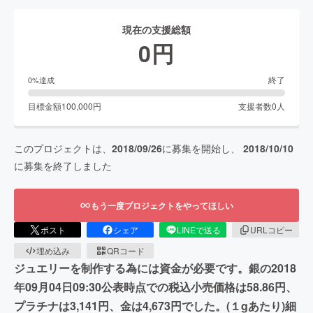
現在の支援総額
0
円
終了
0
%達成
目標金額
100,000
円
支援者数
0
人
このプロジェクトは、
2018/09/26
に募集を開始し、
2018/10/10
に募集を終了しました
もう一度プロジェクトをやってほしい
ポスト
シェア
LINEで送る
URLコピー
埋め込み
QRコード
ジュエリーを制作する為には資金が必要です。銀の2018
年09月04日09:30公表時点での税込小売価格は58.86円、
プラチナは3,141円、金は4,673円でした。(１gあたり)細