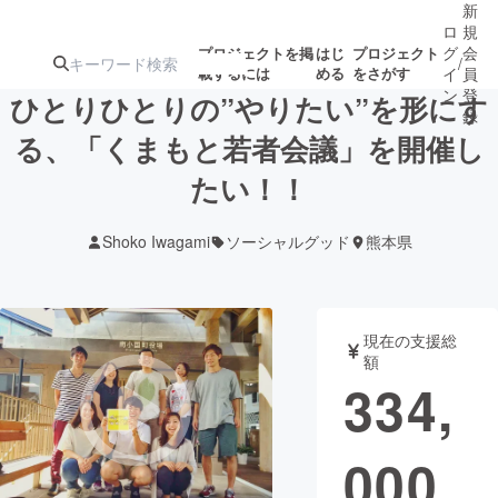
新
ロ
規
グ
会
プロジェクトを掲
はじ
プロジェクト
/
載するには
める
をさがす
イ
員
ン
登
ひとりひとりの”やりたい”を形にす
録
る、「くまもと若者会議」を開催し
たい！！
人気のプロ
注目のリ
注目の新着プロ
募集終了が近いプ
もうすぐ公開
ジェクト
ターン
ジェクト
ロジェクト
されます
Shoko Iwagami
ソーシャルグッド
熊本県
アート・写真
音楽
現在の支援総
テクノロジー・ガジェット
ゲーム・サ
額
334,
映像・映画
書籍・雑誌
000
ビジネス・起業
チャレンジ