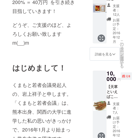
き。学生が書く
200% ＝ 40万円 を引き続き
宝石ト
世界に一つのお
支援
マト≫
礼の言葉の手紙
者：
目指していきます！
セッ
12人
です。
ト】 ・
お届
ミヤザ
どうぞ、ご支援のほど、よ
け予
キ
定：
ファー
2016
ろしくお願い致します
年12
ム 宝
こ
月
m(__)m
石トマ
の
リ
ト
タ
ー
（1200
ン
詳細を見る
を
g） ・
選
択
あなた
す
はじめまして！
る
だけ、
10,
ひとつ
残り8
ひとつ
000
円
特別な
くまもと若者会議発起人
【天草
サンク
といえ
スレ
の、岩上祥子と申します。
ばこ
ター ・
れ！車
支援し
「くまもと若者会議」は、
支援
海老
てくだ
者：
熊本出身、関西の大学に進
セット
さった
7人
】 ・天
方限定
お届
学した私の思いがきっかけ
草特
の活動
け予
産！友
報告 ＊
定：
で、2016年1月より始まっ
榮水産
2016
写真の
年12
の車海
ような