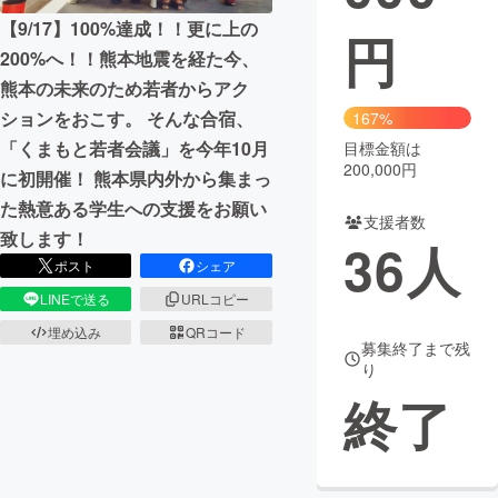
【9/17】100%達成！！更に上の
円
まちづくり・地域活性化
200%へ！！熊本地震を経た今、
熊本の未来のため若者からアク
CAMPFIRE for Social Good
CAMPFIRE Creation
ションをおこす。 そんな合宿、
167%
CAMPFIREふるさと納税
machi-ya
コミュニティ
「くまもと若者会議」を今年10月
目標金額は
200,000円
に初開催！ 熊本県内外から集まっ
た熱意ある学生への支援をお願い
支援者数
致します！
36
人
ポスト
シェア
LINEで送る
URLコピー
埋め込み
QRコード
募集終了まで残
り
終了