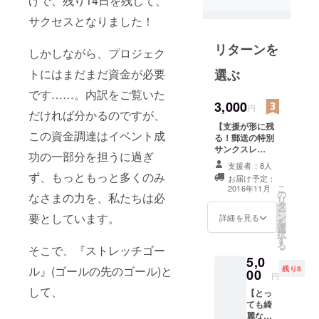
げで、残り14日を残して、
大学2年時に
サクセスとなりました！
参加した
「小布施若
リターンを
しかしながら、プロジェク
者会議」と
いうイベン
選ぶ
トにはまだまだ資金が必要
トや、3年時
です……。内訳をご覧いた
に地元熊本
3,000
円
だければ分かるのですが、
で出会った
【支援が形に残
人々がきっ
この資金調達はイベント成
る！郵送の特別
かけで、今
サンクスレ
功の一部分を担うに過ぎ
ター】 ・あなた
年2月に団体
支援者：8人
だけ、特別なサ
ず、もっともっと多くのみ
「くまもと
お届け予定：
ンクスレター ・
こ
2016年11月
の
若者会議」
熊本の魅力が伝
なさまの力を、私たちは必
リ
タ
わるポストカー
を発足しま
ー
ン
要としています。
ド（学生があな
詳細を見る
を
選
たのための1枚を
択
す
選びます） ・支
る
そこで、『ストレッチゴー
援してくださっ
5,0
た方限定の活動
ル』(ゴールの先のゴール)と
残り8
00
報告 ＊すべての
円
支援につくサン
して、
【とっ
クスレターは、
ても綺
ひとつづつ手書
麗な≪