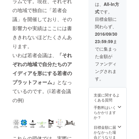
ラムです。現在、それぞれ
特別な
は、
All-In方
サンク
の地域で独自に「若者会
式
です。
スレ
ター ・
議」を開催しており、その
目標金額に
支援し
関わらず、
てくだ
影響力や実績はここには書
さった
2016/09/30
ききれないほどたくさんあ
方限定
23:59:59
ま
の活動
ります。
報告
でに集まっ
いわば若者会議は、
「それ
た金額が
ファンディ
ぞれの地域で自分たちのア
ングされま
イディアを形にする若者の
す。
プラットフォーム」
となっ
ているのです。(⇩若者会議
支援に関するよ
の例)
くある質問
手数料はいく
らかかります
か？
目標金額に届
かなかった場
合どうなりま
これらの団体では、実際に