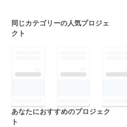
か、そして、「やりた
い！」という想いを
持った人をいかに招く
同じカテゴリーの人気プロジェ
か。そこが大きく立ち
クト
はだかる問題でした。
そこで出会ったクラウ
ドファンディングによ
り、資金の壁を乗り越
えるだけでなく、ひと
つの「行動」を形にす
る楽しさやすばらしさ
を感じることができま
した。 熊本には、ま
だまだ「熊本でなにか
やりたいけど、不安
あなたにおすすめのプロジェク
だ。」と踏みとどまっ
ているひとや「自分に
ト
は熊本のために出来る