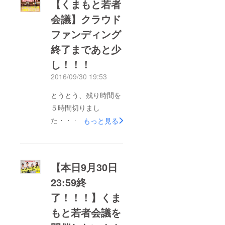
【くまもと若者
会議】クラウド
ファンディング
終了まであと少
し！！！
2016/09/30 19:53
とうとう、残り時間を
５時間切りまし
た・・・。 そして、
もっと見る
個人的な話ではありま
すが私の知人の方が会
社で募金箱を設置して
【本日9月30日
くださりました。 こ
23:59終
うして支援の輪がネッ
了！！！】くま
トもリアルも限らず広
がっていること、感謝
もと若者会議を
でいっぱいです。 あ