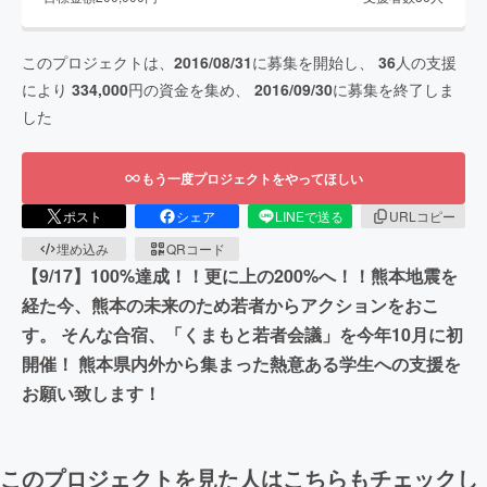
このプロジェクトは、
2016/08/31
に募集を開始し、
36
人の支援
により
334,000
円の資金を集め、
2016/09/30
に募集を終了しま
した
もう一度プロジェクトをやってほしい
ポスト
シェア
LINEで送る
URLコピー
埋め込み
QRコード
【9/17】100%達成！！更に上の200%へ！！熊本地震を
経た今、熊本の未来のため若者からアクションをおこ
す。 そんな合宿、「くまもと若者会議」を今年10月に初
開催！ 熊本県内外から集まった熱意ある学生への支援を
お願い致します！
このプロジェクトを見た人はこちらもチェックし