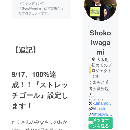
ドファンディング
「GoodMorning」にて実施され
たプロジェクトです。
Shoko
Iwaga
【追記】
mi
大阪府
初めてのプ
ロジェクト
9/17、100%達
です
くまもと若
成！！『ストレッ
者会議発起
チゴール』設定し
人。
熊本市出身
kumamoto_youth
ます！
で、現在は
http://kumamotowakamono.net/
関西の大学
https://www.youtube.com/watch?v=Xsf7nfFnOs4
メッセー
に通う4年
たくさんのみなさまのおか
ジを送る
生。