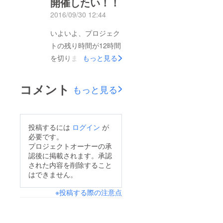
開催したい！！
らためて、このイベン
2016/09/30 12:44
トは、いろいろな人々
いよいよ、プロジェク
の応援とつながりに
トの残り時間が12時間
よってつくられるもの
を切りました。 ここ
だなあ、と感じていま
もっと見る
まで、本当にたくさん
す。 あと少しです
のエールをいただきま
が、頑張ります！！
コメント
もっと見る
した。 シェアをして
くまもと若者会議 発
くださったり、食材を
起人 岩上祥子
買ってくださったり、
投稿するには
ログイン
が
実際のイベントへ参加
必要です。
を決めてくださった方
プロジェクトオーナーの承
認後に掲載されます。承認
も大勢います。 私た
された内容を削除すること
ちのイベントは、もう
はできません。
開催も決まっており、
※投稿する際の注意点
あとはいかに資金を集
め、参加者に満足して
もらうものをつくる