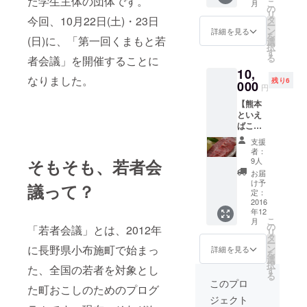
た学生主体の団体です。
こ
月
老
かわい
の
リ
（400g/
いパッ
タ
今回、10月22日(土)・23日
ー
冷凍）
ケージ
ン
詳細を見る
を
・あな
(日)に、「第一回くまもと若
でのお
選
択
ただ
届け。
す
る
者会議」を開催することに
け、ひ
10,
とつひ
なりました。
残り6
とつ特
000
円
別なサ
【熊本
ンクス
といえ
レター
ばこ
・支援
れ！あ
してく
支援
か牛
ださっ
者：
セッ
た方限
9人
そもそも、若者会
ト】 ・
定の活
お届
あそう
動報告
け予
議って？
ぶやま
定：
のあか
2016
年12
牛（焼
こ
月
肉用バ
の
「若者会議」とは、2012年
リ
ラ・赤
タ
ー
身)
ン
に長野県小布施町で始まっ
詳細を見る
を
300g ・
選
択
あなた
た、全国の若者を対象とし
す
る
だけ、
このプロ
た町おこしのためのプログ
ひとつ
ジェクト
ひとつ