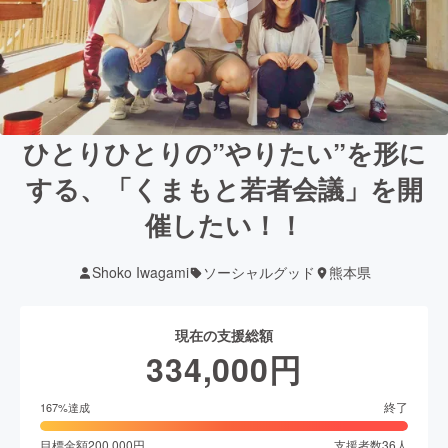
ひとりひとりの”やりたい”を形に
する、「くまもと若者会議」を開
催したい！！
Shoko Iwagami
ソーシャルグッド
熊本県
現在の支援総額
334,000
円
終了
167
%達成
目標金額
200,000
円
支援者数
36
人